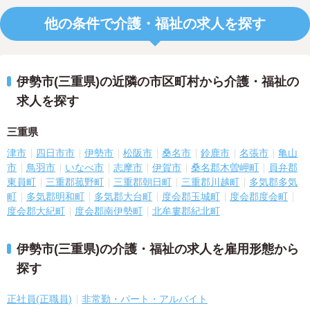
他の条件で介護・福祉の求人を探す
伊勢市(三重県)の近隣の市区町村から介護・福祉の
求人を探す
三重県
津市
四日市市
伊勢市
松阪市
桑名市
鈴鹿市
名張市
亀山
市
鳥羽市
いなべ市
志摩市
伊賀市
桑名郡木曽岬町
員弁郡
東員町
三重郡菰野町
三重郡朝日町
三重郡川越町
多気郡多気
町
多気郡明和町
多気郡大台町
度会郡玉城町
度会郡度会町
度会郡大紀町
度会郡南伊勢町
北牟婁郡紀北町
伊勢市(三重県)の介護・福祉の求人を雇用形態から
探す
正社員(正職員)
非常勤・パート・アルバイト