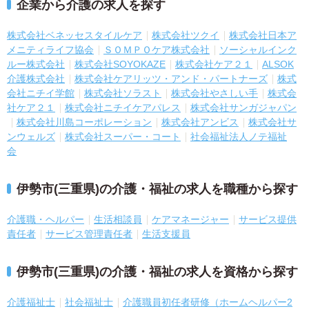
企業から介護の求人を探す
株式会社ベネッセスタイルケア
株式会社ツクイ
株式会社日本ア
メニティライフ協会
ＳＯＭＰＯケア株式会社
ソーシャルインク
ルー株式会社
株式会社SOYOKAZE
株式会社ケア２１
ALSOK
介護株式会社
株式会社ケアリッツ・アンド・パートナーズ
株式
会社ニチイ学館
株式会社ソラスト
株式会社やさしい手
株式会
社ケア２１
株式会社ニチイケアパレス
株式会社サンガジャパン
株式会社川島コーポレーション
株式会社アンビス
株式会社サ
ンウェルズ
株式会社スーパー・コート
社会福祉法人ノテ福祉
会
伊勢市(三重県)の介護・福祉の求人を職種から探す
介護職・ヘルパー
生活相談員
ケアマネージャー
サービス提供
責任者
サービス管理責任者
生活支援員
伊勢市(三重県)の介護・福祉の求人を資格から探す
介護福祉士
社会福祉士
介護職員初任者研修（ホームヘルパー2