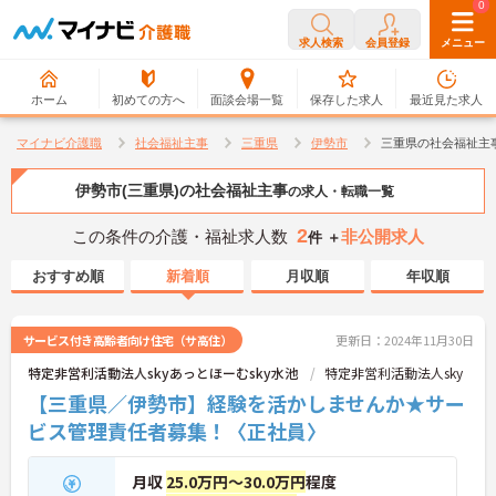
0
0
求人検索
会員登録
メニュー
ホーム
初めての方へ
面談会場一覧
保存した求人
最近見た求人
マイナビ介護職
社会福祉主事
三重県
伊勢市
三重県の社会福祉主
伊勢市(三重県)の社会福祉主事
の求人・転職一覧
2
この条件の介護・福祉求人数
非公開求人
件 ＋
おすすめ順
新着順
月収順
年収順
サービス付き高齢者向け住宅（サ高住）
更新日：2024年11月30日
特定非営利活動法人skyあっとほーむsky水池
特定非営利活動法人sky
【三重県／伊勢市】経験を活かしませんか★サー
ビス管理責任者募集！〈正社員〉
月収
25.0万円～30.0万円
程度