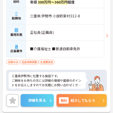
給料
年収
300万円～360万円
程度
三重県 伊勢市 小俣町新村312-8
勤務地
正社員(正職員)
雇用形態
■介護福祉士 ■普通自動車免許
応募要件
日勤のみ
社会保険完備
交通費支給
三重県伊勢市に位置する施設です。
ご興味をお持ちの方には詳細の情報や面接のポイン
トをお伝えしますのでお気軽にお問い合わせくださ
いませ。
詳細を見る
無料
紹介してもらう