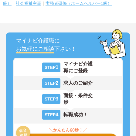
級）
社会福祉主事
実務者研修（ホームヘルパー1級）
マイナビ介護職に
お気軽にご相談
下さい！
マイナビ介護
1
STEP
職にご登録
2
求人のご紹介
STEP
面接・条件交
3
STEP
渉
4
転職成功！
STEP