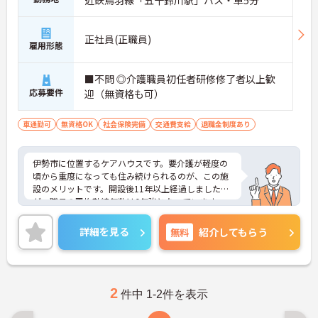
近鉄鳥羽線「五十鈴川駅」バス・車5分
正社員(正職員)
雇用形態
■不問 ◎介護職員初任者研修修了者以上歓
応募要件
迎（無資格も可）
車通勤可
無資格OK
社会保険完備
交通費支給
退職金制度あり
伊勢市に位置するケアハウスです。要介護が軽度の
頃から重度になっても住み続けられるのが、この施
設のメリットです。開設後11年以上経過しました
が、職員の平均勤続年数は6年強となっています。
介護支援専門員の資格取得支援制度（勤続1年経過
後）もあり、スキルアップを望まれる方にもおすす
詳細を見る
無料
紹介してもらう
めの求人です。ご興味をお持ちの方には詳細の情報
や面接のポイントをお伝えしますのでお気軽にお問
い合わせくださいませ。
2
件中 1-2件を表示