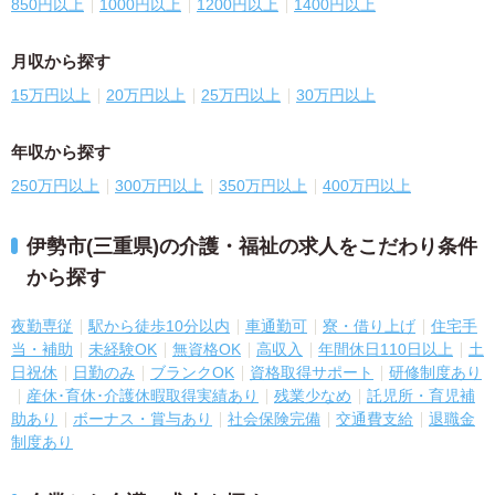
850円以上
1000円以上
1200円以上
1400円以上
月収から探す
15万円以上
20万円以上
25万円以上
30万円以上
年収から探す
250万円以上
300万円以上
350万円以上
400万円以上
伊勢市(三重県)の介護・福祉の求人をこだわり条件
から探す
夜勤専従
駅から徒歩10分以内
車通勤可
寮・借り上げ
住宅手
当・補助
未経験OK
無資格OK
高収入
年間休日110日以上
土
日祝休
日勤のみ
ブランクOK
資格取得サポート
研修制度あり
産休･育休･介護休暇取得実績あり
残業少なめ
託児所・育児補
助あり
ボーナス・賞与あり
社会保険完備
交通費支給
退職金
制度あり