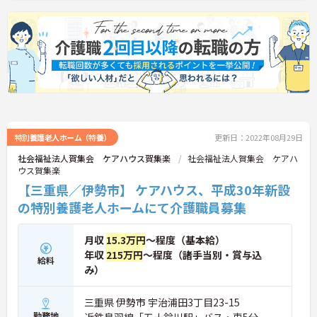
特別養護老人ホーム（特養）
更新日：2022年08月29日
社会福祉法人賀集会 ケアハウス賀集楽
社会福祉法人賀集会 ケアハ
ウス賀集楽
【三重県／伊勢市】 ケアハウス、平成30年新設
の特別養護老人ホームにて介護職員募集
月収
15.3万円
～程度（基本給）
年収
215万円
～程度（諸手当別・賞与込
給料
み）
三重県 伊勢市 宇治浦田3丁目23-15
勤務地