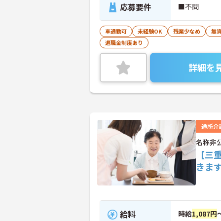
応募要件
■不問
車通勤可
未経験OK
残業少なめ
無資
退職金制度あり
詳細を
通所介
名称非
【三
きま
給料
時給
1,087円