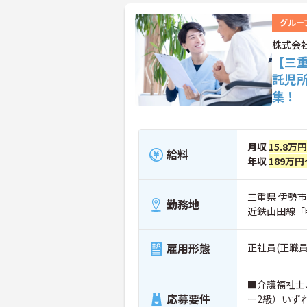
グルー
株式会
【三
託児
集！
月収
15.8万
給料
年収
189万円
三重県 伊勢市
勤務地
近鉄山田線「
雇用形態
正社員(正職員
■介護福祉士
応募要件
ー2級）いず