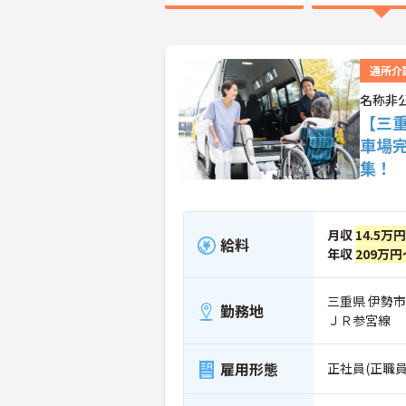
通所介
名称非
【三
車場
集！
月収
14.5万
給料
年収
209万円
三重県 伊勢市
勤務地
ＪＲ参宮線
雇用形態
正社員(正職員