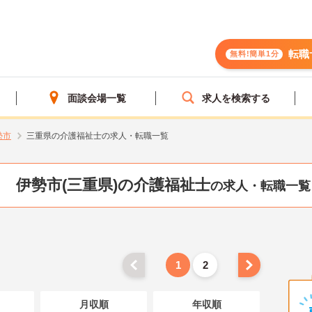
転職
無料!簡単1分
面談会場一覧
求人を検索する
勢市
三重県の介護福祉士の求人・転職一覧
伊勢市(三重県)の介護福祉士
の求人・転職一覧
1
2
月収順
年収順