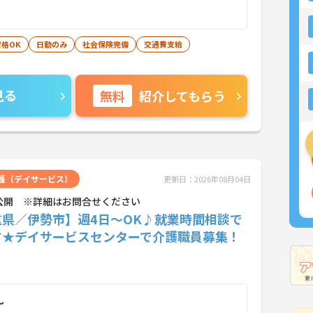
格OK
日勤のみ
社会保険完備
交通費支給
見る
無料
紹介してもらう
護（デイサービス）
更新日：2026年08月04日
公開 ※詳細はお問合せください
重県／伊勢市】週4日～OK♪就業時間相談で
す★デイサービスセンターで介護職員募集！
～