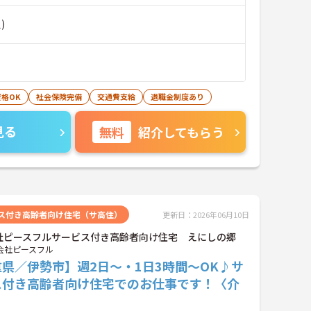
)
格OK
社会保険完備
交通費支給
退職金制度あり
見る
無料
紹介してもらう
ス付き高齢者向け住宅（サ高住）
更新日：2026年06月10日
社ピースフルサービス付き高齢者向け住宅 えにしの郷
会社ピースフル
県／伊勢市】週2日～・1日3時間～OK♪サ
ス付き高齢者向け住宅でのお仕事です！〈介
〉