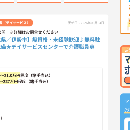
護（デイサービス）
更新日：2026年08月04日
公開 ※詳細はお問合せください
重県／伊勢市】無資格・未経験歓迎♪無料駐
完備★デイサービスセンターで介護職員募
円～21.0万円
程度（諸手当込）
～287万円
程度（諸手当込）
マ
お
)