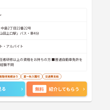
～
 中島2丁目22番22号
山田上口駅」バス・車4分
ト・アルバイト
任者研修以上の資格をお持ちの方 ■普通自動車免許を
■経験不問
休暇取得実績あり
夏～秋入職可
交通費支給
見る
無料
紹介してもらう