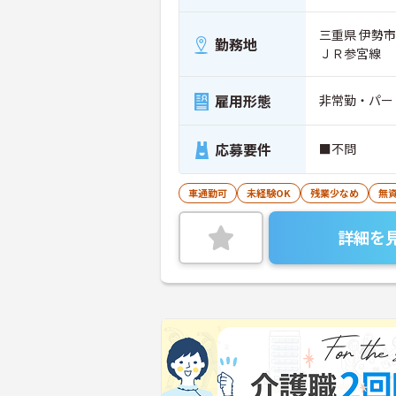
三重県 伊勢市
勤務地
ＪＲ参宮線
雇用形態
非常勤・パー
応募要件
■不問
車通勤可
未経験OK
残業少なめ
無資
詳細を