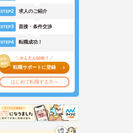
2
求人のご紹介
STEP
3
面接・条件交渉
STEP
4
転職成功！
STEP
転職サポートに登録
はじめて転職する方へ