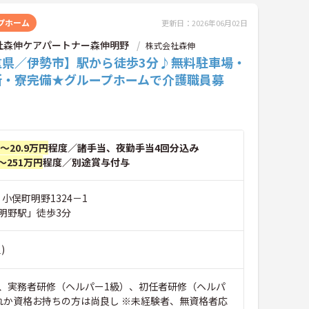
プホーム
更新日：2026年06月02日
社森伸ケアパートナー森伸明野
株式会社森伸
重県／伊勢市】駅から徒歩3分♪無料駐車場・
所・寮完備★グループホームで介護職員募
円～20.9万円
程度／諸手当、夜勤手当4回分込み
～251万円
程度／別途賞与付与
 小俣町明野1324－1
明野駅」徒歩3分
)
、実務者研修（ヘルパー1級）、初任者研修（ヘルパ
れか資格お持ちの方は尚良し ※未経験者、無資格者応