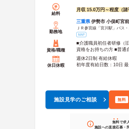
月収 15.0万円～程度（
給料
三重県
伊勢市 小俣町宮前
ＪＲ参宮線「宮川駅」バス・
勤務地
MAP
■介護職員初任者研修（
資格をお持ちの方 ■普通自動車免許（AT限定
資格/職種
可）をお持ちの方
週休2日制 有給休暇
初年
休日休暇
施設見学のご相談
無料
無料
で求
施設への直接応募・