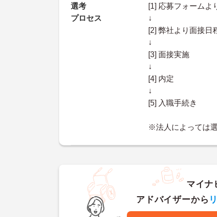
選考
[1] 応募フォーム
プロセス
↓
[2] 弊社より面
↓
[3] 面接実施
↓
[4] 内定
↓
[5] 入職手続き
※法人によっては
マイナ
アドバイザーから