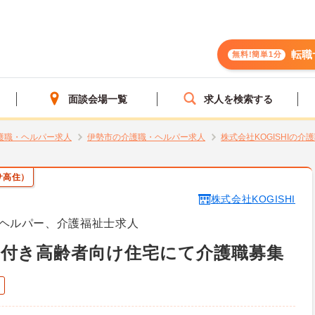
転職
無料!簡単1分
面談会場一覧
求人を検索する
護職・ヘルパー求人
伊勢市の介護職・ヘルパー求人
株式会社KOGISHIの
サ高住）
株式会社KOGISHI
ヘルパー、介護福祉士求人
ス付き高齢者向け住宅にて介護職募集