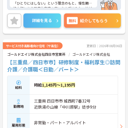
「ひとりにはしない」という理念のもと、慢性期や
終末期にあり医療依存度の高い方を受け入れ、地域
医療を支える社会的意義の高い事業を推進していま
す。現場には看護師が24時間常駐しています。急変
詳細を見る
無料
紹介してもらう
時の対応や医療行為は看護師が担当するため、初任
者研修や実務者研修の方も食事介助や入浴介助など
の生活を支えるケアに専念できる環境です。多職種
で情報を共有し、一人で判断を抱え込まないチーム
連携の体制がしっかりと整っています。働き方の面
サービス付き高齢者向け住宅（サ高住）
更新日：2026年08月06日
では、夜勤明けの翌日が原則として公休となるほ
ゴールドエイジ株式会社四日市営業所
ゴールドエイジ株式会社
か、月平均の残業時間も5時間から7時間程度とかな
り少なめです。常勤スタッフの比率が90パーセント
【三重県／四日市市】研修制度・福利厚生◎訪問
を超えているため急な勤務変更が発生しにくく、あ
介護／介護職＜日勤／パート＞
らかじめ決められた訪問予定表に沿って規則正しく
働けます。入職後は現場スタッフによるお一人おひ
とりに合わせた個別のOJT研修が実施されます。eラ
時給
1,145円～1,195円
ーニングも導入されており、多職種と連携しながら
給料
専門性を着実に深めていける環境が用意されていま
す。
三重県 四日市市 城西町7番32号
★おすすめPOINT★
勤務地
近鉄湯の山線「中川原駅」徒歩9分
＜個別ＯＪＴとチーム連携で着実に成長！＞
・入職後はお一人おひとりの習熟度に合わせた個別
のＯＪＴ研修を実施し、ｅラーニングを用いた学習
非常勤・パート・アルバイト
雇用形態
の機会も提供されます