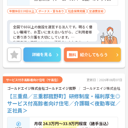
年間休日110日以上
ボーナス・賞与あり
社会保険完備
交通費支給
全国で60以上の施設を運営する法人です。明るく優
しい職場で、お互いに支え合いながら、ご利用者様
に寄り添う介護を大切にしています。
利用者様の笑顔のために一所懸命になれる方・チー
ム連携を大切に勤務出来る方を歓迎しています。
ご興味ある方には、面接対策ポイントなど、さらに
詳細を見る
無料
紹介してもらう
詳細をお話しいたしますのでお気軽にご相談くださ
い！
サービス付き高齢者向け住宅（サ高住）
更新日：2026年08月07日
ゴールドエイジ株式会社ゴールドエイジ菰野
ゴールドエイジ株式会社
【三重県／三重郡菰野町】研修制度・福利厚生◎
サービス付高齢者向け住宅／介護職＜夜勤専従／
正社員＞
月収
24.3万円～33.9万円
程度（諸手当込）