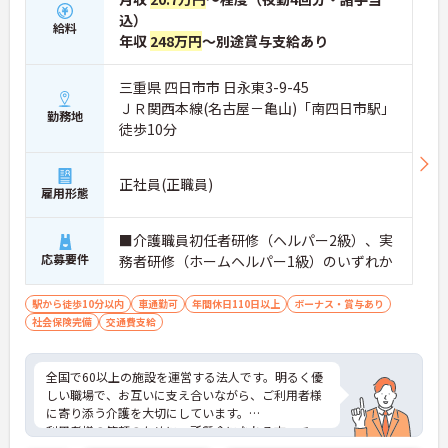
込）
給料
年収
248万円
～別途賞与支給あり
三重県 四日市市 日永東3-9-45
ＪＲ関西本線(名古屋－亀山)「南四日市駅」
勤務地
徒歩10分
正社員(正職員)
雇用形態
■介護職員初任者研修（ヘルパー2級）、実
応募要件
務者研修（ホームヘルパー1級）のいずれか
駅から徒歩10分以内
車通勤可
年間休日110日以上
ボーナス・賞与あり
社会保険完備
交通費支給
全国で60以上の施設を運営する法人です。明るく優
しい職場で、お互いに支え合いながら、ご利用者様
に寄り添う介護を大切にしています。
利用者様の笑顔のために一所懸命になれる方・チー