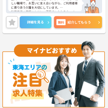
しい職場で、お互いに支え合いながら、ご利用者様
に寄り添う介護を大切にしています。
利用者様の笑顔のために一所懸命になれる方・チー
ム連携を大切に勤務出来る方を歓迎しています。
ご興味ある方には、面接対策ポイントなど、さらに
詳細を見る
無料
紹介してもらう
詳細をお話しいたしますのでお気軽にご相談くださ
い！