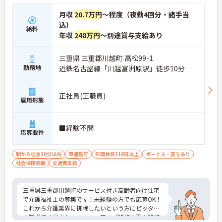
月収
20.7万円
～程度（夜勤4回分・諸手当
込）
給料
年収
248万円
～別途賞与支給あり
三重県 三重郡川越町 高松99-1
勤務地
近鉄名古屋線「川越富洲原駅」徒歩10分
正社員(正職員)
雇用形態
■経験不問
応募要件
駅から徒歩10分以内
車通勤可
年間休日110日以上
ボーナス・賞与あり
社会保険完備
交通費支給
三重県三重郡川越町のサービス付き高齢者向け住宅
で介護福祉士の募集です！未経験の方でも応募OK！
これから介護業界に挑戦したいという方にピッタリ
の職場です◎また、フォローアップ研修や現地研修