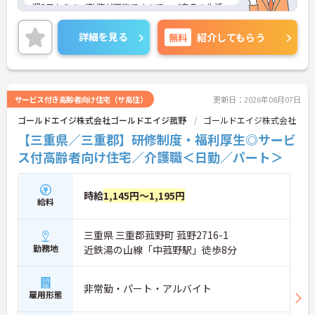
週3日からのご勤務が可能ですので、ご自身の生活
スタイルに合わせて無理のない範囲で働いていただ
けます。
詳細を見る
無料
紹介してもらう
ご興味をお持ちの方には詳細の情報や面接のポイン
トをお伝えしますのでお気軽にお問い合わせくださ
いませ。
サービス付き高齢者向け住宅（サ高住）
更新日：2026年08月07日
ゴールドエイジ株式会社ゴールドエイジ菰野
ゴールドエイジ株式会社
【三重県／三重郡】研修制度・福利厚生◎サービ
ス付高齢者向け住宅／介護職＜日勤／パート＞
時給
1,145円～1,195円
給料
三重県 三重郡菰野町 菰野2716-1
勤務地
近鉄湯の山線「中菰野駅」徒歩8分
非常勤・パート・アルバイト
雇用形態