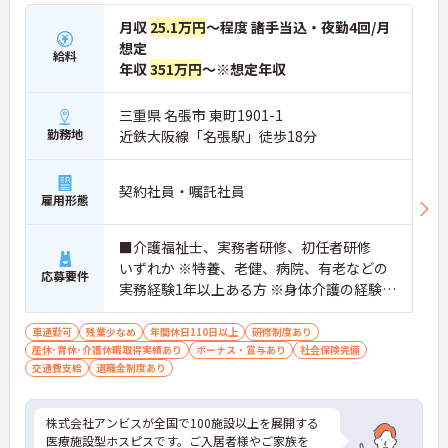
月収
25.1万円
～程度 諸手当込・夜勤4回/月
想定
給料
年収
351万円
～※想定年収
三重県 名張市 東町1901-1
勤務地
近鉄大阪線「名張駅」徒歩18分
契約社員・嘱託社員
雇用形態
■介護福祉士、実務者研修、初任者研修
いずれか ※特養、老健、病院、有老などの
応募要件
実務経験1年以上ある方 ※身体介護の経験年
以上ある方、機械浴の使用の経験のある方
歓迎
車通勤可
残業少なめ
年間休日110日以上
研修制度あり
産休･育休･介護休暇取得実績あり
ボーナス・賞与あり
社会保険完備
交通費支給
退職金制度あり
株式会社アンビスが全国で100施設以上を展開する
医療施設型ホスピスです。ご入居者様やご家族を