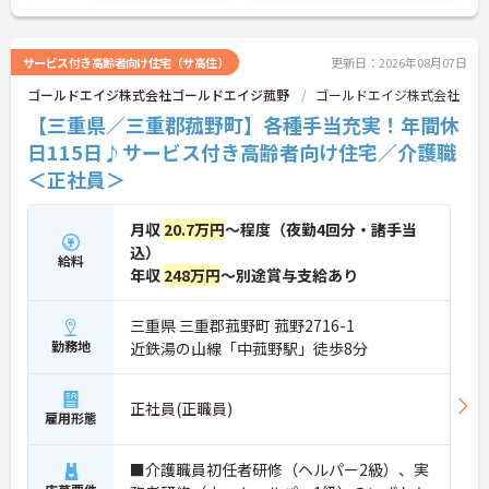
ご興味がある方は、ご面接のポイントをお伝えしま
すので、お気軽にお問い合わせください。
サービス付き高齢者向け住宅（サ高住）
更新日：2026年08月07日
ゴールドエイジ株式会社ゴールドエイジ菰野
ゴールドエイジ株式会社
【三重県／三重郡菰野町】各種手当充実！年間休
日115日♪サービス付き高齢者向け住宅／介護職
＜正社員＞
月収
20.7万円
～程度（夜勤4回分・諸手当
込）
給料
年収
248万円
～別途賞与支給あり
三重県 三重郡菰野町 菰野2716-1
勤務地
近鉄湯の山線「中菰野駅」徒歩8分
正社員(正職員)
雇用形態
■介護職員初任者研修（ヘルパー2級）、実