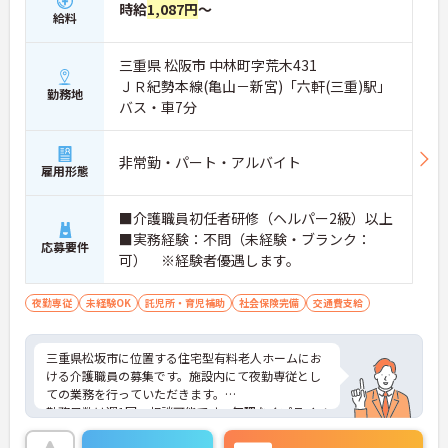
時給
1,087円
～
給料
三重県 松阪市 中林町字荒木431
ＪＲ紀勢本線(亀山－新宮)「六軒(三重)駅」
勤務地
バス・車7分
非常勤・パート・アルバイト
雇用形態
■介護職員初任者研修（ヘルパー2級）以上
■実務経験：不問（未経験・ブランク：
応募要件
可） ※経験者優遇します。
夜勤専従
未経験OK
託児所・育児補助
社会保険完備
交通費支給
三重県松坂市に位置する住宅型有料老人ホームにお
ける介護職員の募集です。施設内にて夜勤専従とし
ての業務を行っていただきます。
勤務日数は週1回～相談可能です。無理なくプライベ
ートを大切にしながらご勤務いただけます。また、
研修制度があり、業務に不安がある方でも安心して