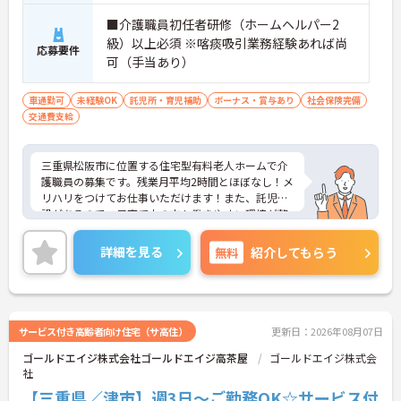
■介護職員初任者研修（ホームヘルパー2
級）以上必須 ※喀痰吸引業務経験あれば尚
応募要件
可（手当あり）
車通勤可
未経験OK
託児所・育児補助
ボーナス・賞与あり
社会保険完備
交通費支給
三重県松阪市に位置する住宅型有料老人ホームで介
護職員の募集です。残業月平均2時間とほぼなし！メ
リハリをつけてお仕事いただけます！また、託児施
設があるので、子育て中の方も働きやすい環境が整
っています◎ご興味のある方はご面接のポイントお
伝えしますのでご気軽にお問い合わせください。
詳細を見る
無料
紹介してもらう
サービス付き高齢者向け住宅（サ高住）
更新日：2026年08月07日
ゴールドエイジ株式会社ゴールドエイジ高茶屋
ゴールドエイジ株式会
社
【三重県／津市】週3日～ご勤務OK☆サービス付