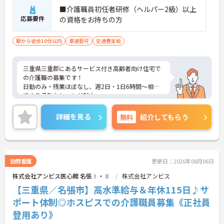
■介護職員初任者研修（ヘルパー2級）以上
応募要件
の資格をお持ちの方
駅から徒歩10分以内
車通勤可
交通費支給
三重県三重郡にあるサービス付き高齢者向け住宅で
の介護職の募集です！
日勤のみ・残業ほぼなし、週2日・1日6時間～相談
できる柔軟なシフトが魅力。
資格とやる気があればOK。手厚い研修・福利厚生で
キャリア支援も充実しています。
詳細を見る
無料
紹介してもらう
利用者様の笑顔のために一所懸命になれる方・チー
ム連携を大切に勤務出来る方を歓迎しています。
ご興味がある方は、ご面接のポイントをお伝えしま
すので、お気軽にお問い合わせください。
訪問看護
更新日：2026年08月06日
株式会社アンビス医心館 名張Ⅰ・Ⅱ
株式会社アンビス
【三重県／名張市】高水準給与＆年休115日♪サ
ポート体制◎ホスピスでの介護職員募集《正社員
登用あり》