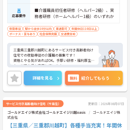
■介護職員初任者研修（ヘルパー2級）、実
応募要件
務者研修（ホームヘルパー1級）のいずれか
夜勤専従
駅から徒歩10分以内
車通勤可
年間休日110日以上
ボーナス・賞与あり
社会保険完備
交通費支給
三重県三重郡川越町にあるサービス付き高齢者向け
住宅での夜勤専従の介護職の募集です！
資格とやる気があればOK。手厚い研修・福利厚生で
キャリア支援も充実しています。
家族手当やリフレッシュ手当など手当も充実で高待
遇＆働きやすさを両立した職場です。
詳細を見る
無料
紹介してもらう
利用者様の笑顔のために一所懸命になれる方・チー
ム連携を大切に勤務出来る方を歓迎しています。
ご興味がある方は、ご面接のポイントをお伝えしま
すので、お気軽にお問い合わせください。
サービス付き高齢者向け住宅（サ高住）
更新日：2026年08月07日
ゴールドエイジ株式会社ゴールドエイジ川越oasis
ゴールドエイジ株
式会社
【三重県／三重郡川越町】各種手当充実！年間休