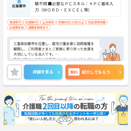
験不問 ■必要なＰＣスキル：＊ＰＣ基本入
応募要件
力（ＷＯＲＤ・ＥＸＣＥＬ等）
車通勤可
未経験OK
土日祝休
年間休日110日以上
社会保険完備
交通費支給
退職金制度あり
三重県鈴鹿市を位置し、居宅介護支援と訪問看護を
展開し、ご利用者さまとご家族に寄り添った支援を
大切にしている法人です。
職員が安心して働ける環境づくりにも力を入れてお
り、子育て中の方でも働きやすい職場を目指してい
ます。今回募集するのは居宅介護支援専門員。土日
詳細を見る
無料
紹介してもらう
祝休み・年間休日125日とお休みが充実しており、
仕事とプライベートの両立がしやすい環境です。ま
た、担当件数や認定調査に応じた手当も支給される
ため、頑張りが収入につながる点も魅力。少人数な
らではの連携の取りやすさがあり、利用者さま一人
ひとりと丁寧に向き合いたい方におすすめの職場で
す。