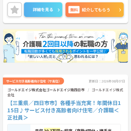
などの各種研修制度や、資格取得支援制度ありで働
きながらスキルアップを目指せる職場です♪ご興味
詳細を見る
無料
紹介してもらう
のある方は面接ポイントをお伝えしますので、お気
軽にご相談ください！
サービス付き高齢者向け住宅（サ高住）
更新日：2026年08月07日
ゴールドエイジ株式会社ゴールドエイジ南四日市
ゴールドエイジ株式
会社
【三重県／四日市市】各種手当充実！年間休日1
15日♪サービス付き高齢者向け住宅／介護職＜
正社員＞
月収
20.7万円
～程度（夜勤4回分・諸手当