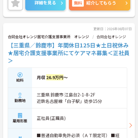
イントをお伝えしますので、お気軽にご相談くださ
詳細を見る
無料
紹介してもらう
い！
更新日：2026年08月07日
合同会社オレンジ居宅介護支援事業所 オレンジ
合同会社オレンジ
【三重県／鈴鹿市】年間休日125日★土日祝休み
★居宅介護支援事業所にてケアマネ募集＜正社員
＞
月収
26.9万円
～
給料
三重県 鈴鹿市 江島台2-1-8-2F
勤務地
近鉄名古屋線「白子駅」徒歩15分
正社員(正職員)
雇用形態
■普通自動車免許必須（ＡＴ限定可） ■経