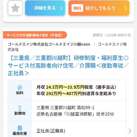
ム連携を大切に勤務出来る方を歓迎しています。
ご興味ある方には、面接対策ポイントなど、さらに
詳細を見る
無料
紹介してもらう
詳細をお話しいたしますのでお気軽にご相談くださ
い！
サービス付き高齢者向け住宅（サ高住）
更新日：2026年08月07日
ゴールドエイジ株式会社ゴールドエイジ川越oasis
ゴールドエイジ株
式会社
【三重県／三重郡川越町】研修制度・福利厚生◎
サービス付高齢者向け住宅／介護職＜夜勤専従／
正社員＞
月収
24.3万円～33.9万円
程度（諸手当込）
給料
年収
292万円～407万円
別途賞与支給あり
三重県 三重郡川越町 高松99-1
勤務地
近鉄名古屋線「川越富洲原駅」徒歩10分
正社員(正職員)
雇用形態