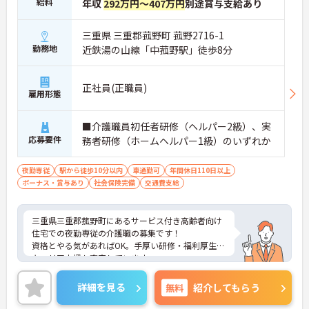
給料
年収
292万円～407万円
別途賞与支給あり
三重県 三重郡菰野町 菰野2716-1
勤務地
近鉄湯の山線「中菰野駅」徒歩8分
正社員(正職員)
雇用形態
■介護職員初任者研修（ヘルパー2級）、実
応募要件
務者研修（ホームヘルパー1級）のいずれか
夜勤専従
駅から徒歩10分以内
車通勤可
年間休日110日以上
ボーナス・賞与あり
社会保険完備
交通費支給
三重県三重郡菰野町にあるサービス付き高齢者向け
住宅での夜勤専従の介護職の募集です！
資格とやる気があればOK。手厚い研修・福利厚生で
キャリア支援も充実しています。
家族手当やリフレッシュ手当など手当も充実で高待
遇＆働きやすさを両立した職場です。
詳細を見る
無料
紹介してもらう
利用者様の笑顔のために一所懸命になれる方・チー
ム連携を大切に勤務出来る方を歓迎しています。