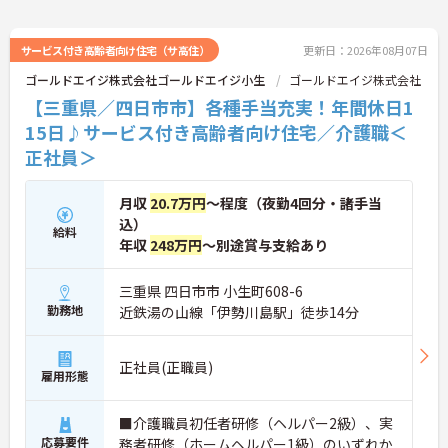
サービス付き高齢者向け住宅（サ高住）
更新日：2026年08月07日
ゴールドエイジ株式会社ゴールドエイジ小生
ゴールドエイジ株式会社
【三重県／四日市市】各種手当充実！年間休日1
15日♪サービス付き高齢者向け住宅／介護職＜
正社員＞
月収
20.7万円
～程度（夜勤4回分・諸手当
込）
給料
年収
248万円
～別途賞与支給あり
三重県 四日市市 小生町608-6
勤務地
近鉄湯の山線「伊勢川島駅」徒歩14分
正社員(正職員)
雇用形態
■介護職員初任者研修（ヘルパー2級）、実
応募要件
務者研修（ホームヘルパー1級）のいずれか