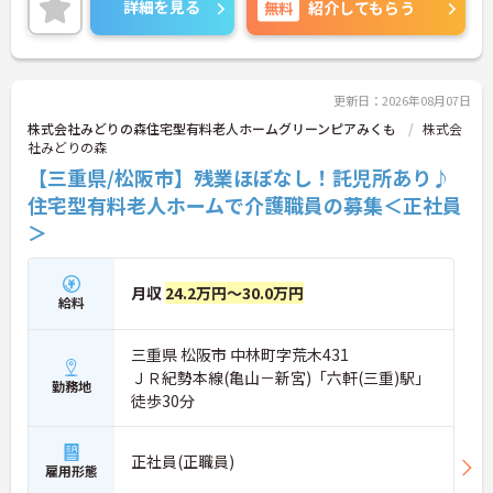
詳細を見る
無料
紹介してもらう
ご勤務いただけます。
ご興味のある方には、面接対策ポイントなど、さら
に詳細をご案内しますのでお気軽にご相談くださ
い！
更新日：2026年08月07日
株式会社みどりの森住宅型有料老人ホームグリーンピアみくも
株式会
社みどりの森
【三重県/松阪市】残業ほぼなし！託児所あり♪
住宅型有料老人ホームで介護職員の募集＜正社員
＞
月収
24.2万円～30.0万円
給料
三重県 松阪市 中林町字荒木431
ＪＲ紀勢本線(亀山－新宮)「六軒(三重)駅」
勤務地
徒歩30分
正社員(正職員)
雇用形態