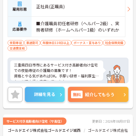
正社員(正職員)
雇用形態
■介護職員初任者研修（ヘルパー2級）、実
応募要件
務者研修（ホームヘルパー1級）のいずれか
夜勤専従
車通勤可
年間休日110日以上
ボーナス・賞与あり
社会保険完備
交通費支給
三重県四日市市にあるサービス付き高齢者向け住宅
での夜勤専従の介護職の募集です！
資格とやる気があればOK。手厚い研修・福利厚生で
キャリア支援も充実しています。
家族手当やリフレッシュ手当など手当も充実で高待
遇＆働きやすさを両立した職場です。
詳細を見る
無料
紹介してもらう
利用者様の笑顔のために一所懸命になれる方・チー
ム連携を大切に勤務出来る方を歓迎しています。
ご興味がある方は、ご面接のポイントをお伝えしま
すので、お気軽にお問い合わせください。
サービス付き高齢者向け住宅（サ高住）
更新日：2026年08月07日
ゴールドエイジ株式会社ゴールドエイジ城西
ゴールドエイジ株式会社