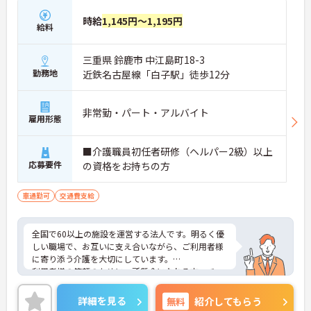
時給
1,145円～1,195円
給料
三重県 鈴鹿市 中江島町18-3
勤務地
近鉄名古屋線「白子駅」徒歩12分
非常勤・パート・アルバイト
雇用形態
■介護職員初任者研修（ヘルパー2級）以上
応募要件
の資格をお持ちの方
車通勤可
交通費支給
全国で60以上の施設を運営する法人です。明るく優
しい職場で、お互いに支え合いながら、ご利用者様
に寄り添う介護を大切にしています。
利用者様の笑顔のために一所懸命になれる方・チー
ム連携を大切に勤務出来る方を歓迎しています。
ご興味ある方には、面接対策ポイントなど、さらに
詳細を見る
無料
紹介してもらう
詳細をお話しいたしますのでお気軽にご相談くださ