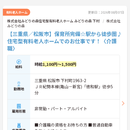
有料老人ホーム
更新日：2026年08月07日
株式会社みどりの森住宅型有料老人ホーム みどりの森 下村
株式会社
みどりの森
【三重県／松阪市】保育所完備☆駅から徒歩圏♪
住宅型有料老人ホームでのお仕事です！〈介護
職〉
時給
1,100円～1,500円
給料
三重県 松阪市 下村町1963-2
ＪＲ紀勢本線(亀山－新宮)「徳和駅」徒歩5
勤務地
分
非常勤・パート・アルバイト
雇用形態
■介護職の資格をお持ちの方 ■普通自動車