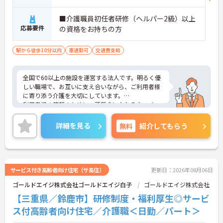
・施設内には看護師が24時間常駐しており、急変時
の対応や専門的な医療処置は看護師が担当するため
■介護職員初任者研修（ヘルパー2級）以上
負担が減ります
応募要件
の資格をお持ちの方
・介護スタッフと看護スタッフの比率が1対1で相談
しやすく、初任者研修や実務者研修からでも着実に
駅から徒歩10分以内
車通勤可
交通費支給
専門性を高められます
＜残業月7時間以下で身体の負担を軽減！＞
・常勤で働くスタッフの比率が90パーセント以上と
全国で60以上の施設を運営する法人です。明るく優
高く、急なシフト変更や無理な長時間勤務が発生し
しい職場で、お互いに支え合いながら、ご利用者様
にくい人員体制です
に寄り添う介護を大切にしています。
・訪問スケジュールに沿って施設内でのケアを行う
利用者様の笑顔のために一所懸命になれる方・チー
ため、月平均の残業時間は5時間から7時間程度とか
ム連携を大切に勤務出来る方を歓迎しています。
なり少なめに抑えられます
ご興味ある方には、面接対策ポイントなど、さらに
・夜勤明けの翌日は原則としてお休みとなるシフト
詳細を見る
無料
紹介してもらう
詳細をお話しいたしますのでお気軽にご相談くださ
編成が組まれており、しっかりと休息を取りながら
い！
長期的な就業が可能です
＜評価制度でキャリアアップ＞
・介護福祉士や初任者研修などの資格や実務経験、
夜勤回数がしっかりと給与に反映されるためモチベ
サービス付き高齢者向け住宅（サ高住）
更新日：2026年08月06日
ーションを維持できます
ゴールドエイジ株式会社ゴールドエイジ白子
ゴールドエイジ株式会社
・年次を問わずリーダーや主任などのマネジメント
職へ昇格する事例も多数あり、腰を据えて長期的な
【三重県／鈴鹿市】研修制度・福利厚生◎サービ
キャリア形成が可能です
ス付高齢者向け住宅／介護職＜日勤／パート＞