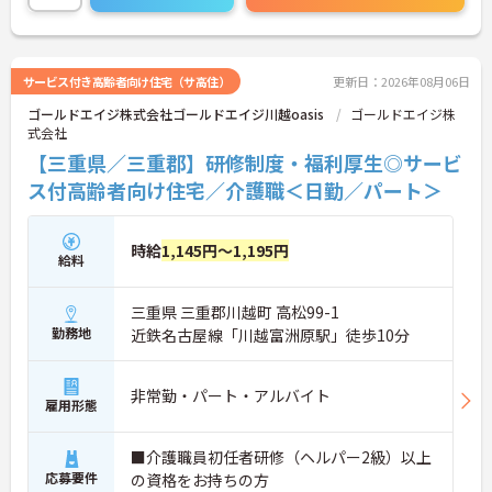
い！
サービス付き高齢者向け住宅（サ高住）
更新日：2026年08月06日
ゴールドエイジ株式会社ゴールドエイジ川越oasis
ゴールドエイジ株
式会社
【三重県／三重郡】研修制度・福利厚生◎サービ
ス付高齢者向け住宅／介護職＜日勤／パート＞
時給
1,145円～1,195円
給料
三重県 三重郡川越町 高松99-1
勤務地
近鉄名古屋線「川越富洲原駅」徒歩10分
非常勤・パート・アルバイト
雇用形態
■介護職員初任者研修（ヘルパー2級）以上
応募要件
の資格をお持ちの方