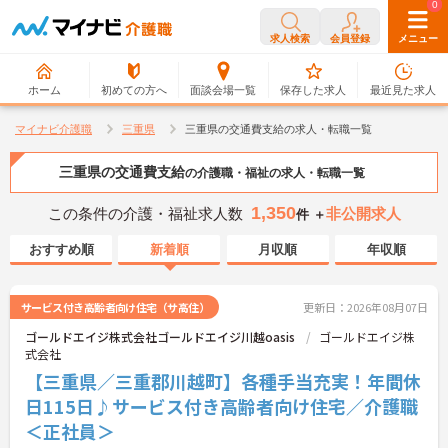
0
0
求人検索
会員登録
メニュー
ホーム
初めての方へ
面談会場一覧
保存した求人
最近見た求人
マイナビ介護職
三重県
三重県の交通費支給の求人・転職一覧
三重県の交通費支給
の介護職・福祉の求人・転職一覧
1,350
この条件の介護・福祉求人数
非公開求人
件 ＋
おすすめ順
新着順
月収順
年収順
サービス付き高齢者向け住宅（サ高住）
更新日：2026年08月07日
ゴールドエイジ株式会社ゴールドエイジ川越oasis
ゴールドエイジ株
式会社
【三重県／三重郡川越町】各種手当充実！年間休
日115日♪サービス付き高齢者向け住宅／介護職
＜正社員＞