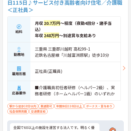
日115日♪サービス付き高齢者向け住宅／介護職
＜正社員＞
月収
20.7万円
～程度（夜勤4回分・諸手当
込）
給料
年収
248万円
～別途賞与支給あり
三重県 三重郡川越町 高松99-1
勤務地
近鉄名古屋線「川越富洲原駅」徒歩10分
正社員(正職員)
雇用形態
■介護職員初任者研修（ヘルパー2級）、実
応募要件
務者研修（ホームヘルパー1級）のいずれか
駅から徒歩10分以内
車通勤可
年間休日110日以上
ボーナス・賞与あり
社会保険完備
交通費支給
全国で60以上の施設を運営する法人です。明るく優