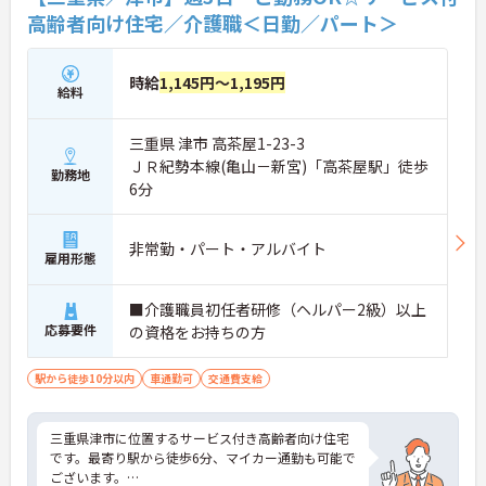
高齢者向け住宅／介護職＜日勤／パート＞
時給
1,145円～1,195円
給料
三重県 津市 高茶屋1-23-3
ＪＲ紀勢本線(亀山－新宮)「高茶屋駅」徒歩
勤務地
6分
非常勤・パート・アルバイト
雇用形態
■介護職員初任者研修（ヘルパー2級）以上
応募要件
の資格をお持ちの方
駅から徒歩10分以内
車通勤可
交通費支給
三重県津市に位置するサービス付き高齢者向け住宅
です。最寄り駅から徒歩6分、マイカー通勤も可能で
ございます。