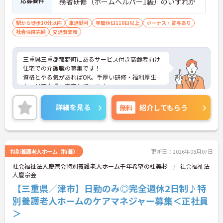
応募要件
務者研修（ホームヘルパー1級）のいずれか
駅から徒歩10分以内
車通勤可
年間休日110日以上
ボーナス・賞与あり
社会保険完備
交通費支給
三重県三重郡菰野町にあるサービス付き高齢者向け
住宅での介護職の募集です！
資格とやる気があればOK。手厚い研修・福利厚生で
キャリア支援も充実しています。
家族手当やリフレッシュ手当など手当も充実で高待
遇＆働きやすさを両立した職場です。
詳細を見る
無料
紹介してもらう
利用者様の笑顔のために一所懸命になれる方・チー
ム連携を大切に勤務出来る方を歓迎しています。
ご興味がある方は、ご面接のポイントをお伝えしま
すので、お気軽にお問い合わせください。
特別養護老人ホーム（特養）
更新日：2026年08月07日
社会福祉法人慶宗会特別養護老人ホーム千年希望の杜美杉
社会福祉法
人慶宗会
【三重県／津市】日勤のみ◎完全週休2日制♪特
別養護老人ホームのケアマネジャー募集＜正社員
＞