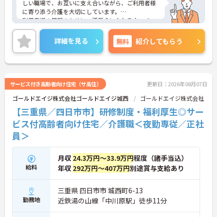
しい職場で、お互いに支え合いながら、ご利用者様
に寄り添う介護を大切にしています。
利用者様の笑顔のために一所懸命になれる方・チー
ム連携を大切に勤務出来る方を歓迎しています。
ご興味ある方には、面接対策ポイントなど、さらに
詳細を見る
無料
紹介してもらう
詳細をお話しいたしますのでお気軽にご相談くださ
い！
サービス付き高齢者向け住宅（サ高住）
更新日：2026年08月07日
ゴールドエイジ株式会社ゴールドエイジ城西
ゴールドエイジ株式会社
【三重県／四日市市】研修制度・福利厚生◎サー
ビス付高齢者向け住宅／介護職＜夜勤専従／正社
員＞
月収
24.3万円～33.9万円
程度（諸手当込）
給料
年収
292万円～407万円
別途賞与支給あり
三重県 四日市市 城西町6-13
勤務地
近鉄湯の山線「中川原駅」徒歩11分