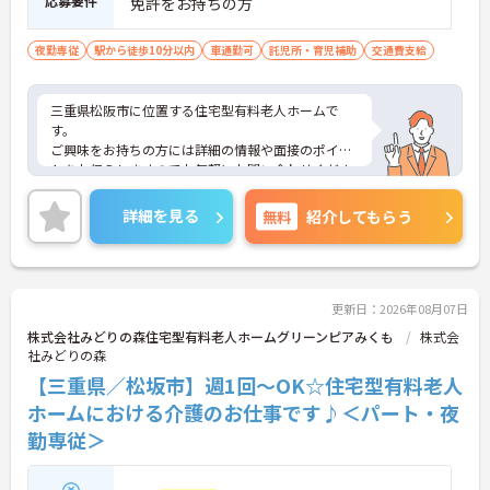
応募要件
免許をお持ちの方
夜勤専従
駅から徒歩10分以内
車通勤可
託児所・育児補助
交通費支給
三重県松阪市に位置する住宅型有料老人ホームで
す。
ご興味をお持ちの方には詳細の情報や面接のポイン
トをお伝えしますのでお気軽にお問い合わせくださ
いませ。
詳細を見る
無料
紹介してもらう
更新日：2026年08月07日
株式会社みどりの森住宅型有料老人ホームグリーンピアみくも
株式会
社みどりの森
【三重県／松坂市】週1回～OK☆住宅型有料老人
ホームにおける介護のお仕事です♪＜パート・夜
勤専従＞