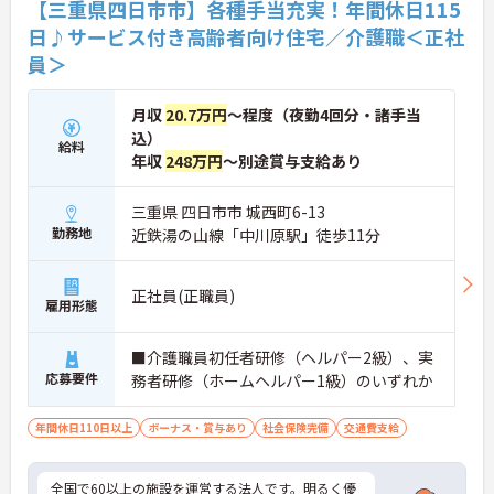
【三重県四日市市】各種手当充実！年間休日115
日♪サービス付き高齢者向け住宅／介護職＜正社
員＞
月収
20.7万円
～程度（夜勤4回分・諸手当
込）
給料
年収
248万円
～別途賞与支給あり
三重県 四日市市 城西町6-13
勤務地
近鉄湯の山線「中川原駅」徒歩11分
正社員(正職員)
雇用形態
■介護職員初任者研修（ヘルパー2級）、実
応募要件
務者研修（ホームヘルパー1級）のいずれか
年間休日110日以上
ボーナス・賞与あり
社会保険完備
交通費支給
全国で60以上の施設を運営する法人です。明るく優