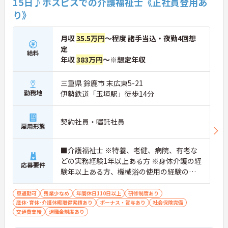
15日♪ホスピスでの介護福祉士《正社員登用あ
り》
月収
35.5万円
～程度 諸手当込・夜勤4回想
定
給料
年収
383万円
～※想定年収
三重県 鈴鹿市 末広東5-21
勤務地
伊勢鉄道「玉垣駅」徒歩14分
契約社員・嘱託社員
雇用形態
■介護福祉士 ※特養、老健、病院、有老な
どの実務経験1年以上ある方 ※身体介護の経
応募要件
験年以上ある方、機械浴の使用の経験のあ
る方歓迎
車通勤可
残業少なめ
年間休日110日以上
研修制度あり
産休･育休･介護休暇取得実績あり
ボーナス・賞与あり
社会保険完備
交通費支給
退職金制度あり