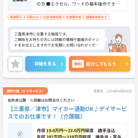
の方 ■エクセル、ワードの基本操作できる
方
車通勤可
日勤のみ
社会保険完備
交通費支給
退職金制度あり
三重県津市に位置する施設です。
ご興味をお持ちの方には詳細の情報や面接のポイン
トをお伝えしますのでお気軽にお問い合わせくださ
いませ。
詳細を見る
無料
紹介してもらう
通所介護（デイサービス）
更新日：2026年08月06日
名称非公開 ※詳細はお問合せください
【三重県／津市】マイカー通勤OK♪デイサービ
スでのお仕事です！〈介護職〉
月収
19.0万円～23.0万円
程度 諸手当込
年収
282万円～339万円
程度 諸手当・賞与