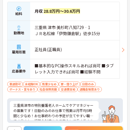
月収
28.8万円～30.6万円
給料
三重県 津市 美杉町八知729‐1
勤務地
ＪＲ名松線「伊勢鎌倉駅」徒歩15分
正社員(正職員)
雇用形態
■基本的なPC操作スキルあれば尚可 ■タブ
応募要件
レット入力できれば尚可 ■経験不問
車通勤可
未経験OK
残業少なめ
寮・借り上げ
日勤のみ
ボーナス・賞与あり
社会保険完備
交通費支給
退職金制度あり
三重県津市の特別養護老人ホームでケアマネジャー
の募集です！日勤のみのお仕事で残業は月平均5時
間と少なめ！お仕事終わりの予定が立てやすい職場
です◎また、退職金制度ありで安心して長く働きや
すい環境が整っています♪ご興味のある方は面接ポ