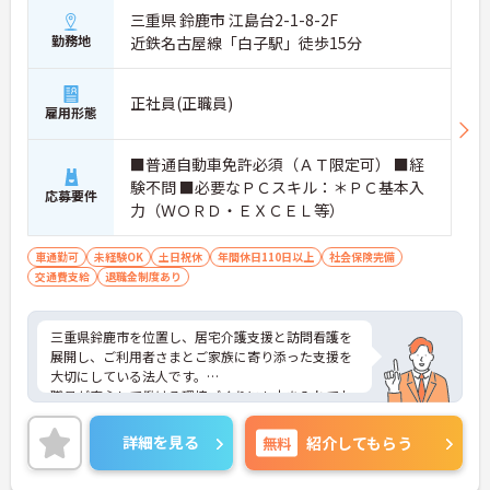
三重県 鈴鹿市 江島台2-1-8-2F
勤務地
近鉄名古屋線「白子駅」徒歩15分
正社員(正職員)
雇用形態
■普通自動車免許必須（ＡＴ限定可） ■経
験不問 ■必要なＰＣスキル：＊ＰＣ基本入
応募要件
力（ＷＯＲＤ・ＥＸＣＥＬ等）
車通勤可
未経験OK
土日祝休
年間休日110日以上
社会保険完備
交通費支給
退職金制度あり
三重県鈴鹿市を位置し、居宅介護支援と訪問看護を
展開し、ご利用者さまとご家族に寄り添った支援を
大切にしている法人です。
職員が安心して働ける環境づくりにも力を入れてお
り、子育て中の方でも働きやすい職場を目指してい
ます。今回募集するのは居宅介護支援専門員。土日
詳細を見る
無料
紹介してもらう
祝休み・年間休日125日とお休みが充実しており、
仕事とプライベートの両立がしやすい環境です。ま