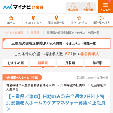
0
0
求人検索
会員登録
メニュー
ホーム
初めての方へ
面談会場一覧
保存した求人
最近見た求人
マイナビ介護職
三重県
三重県の退職金制度ありの求人・転職一覧
三重県の退職金制度あり
の介護職・福祉の求人・転職一覧
671
この条件の介護・福祉求人数
非公開求人
件 ＋
おすすめ順
新着順
月収順
年収順
特別養護老人ホーム（特養）
更新日：2026年08月07日
社会福祉法人慶宗会特別養護老人ホーム千年希望の杜美杉
社会福祉法
人慶宗会
【三重県／津市】日勤のみ◎完全週休2日制♪特
別養護老人ホームのケアマネジャー募集＜正社員
＞