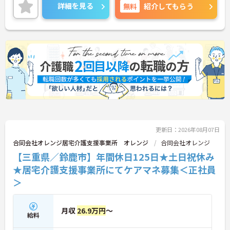
イントをお伝えしますので、お気軽にご相談くださ
詳細を見る
無料
紹介してもらう
い！
更新日：2026年08月07日
合同会社オレンジ居宅介護支援事業所 オレンジ
合同会社オレンジ
【三重県／鈴鹿市】年間休日125日★土日祝休み
★居宅介護支援事業所にてケアマネ募集＜正社員
＞
月収
26.9万円
～
給料