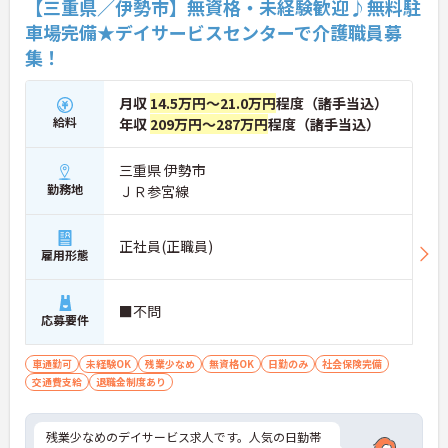
【三重県／伊勢市】無資格・未経験歓迎♪無料駐
車場完備★デイサービスセンターで介護職員募
集！
月収
14.5万円～21.0万円
程度（諸手当込）
給料
年収
209万円～287万円
程度（諸手当込）
三重県 伊勢市
勤務地
ＪＲ参宮線
正社員(正職員)
雇用形態
■不問
応募要件
車通勤可
未経験OK
残業少なめ
無資格OK
日勤のみ
社会保険完備
交通費支給
退職金制度あり
残業少なめのデイサービス求人です。人気の日勤帯