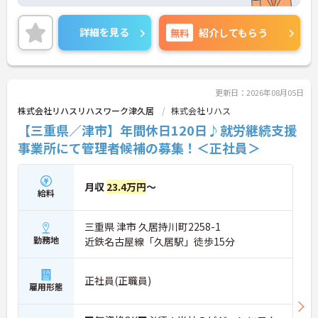
してスタートできます。
資格取得支援制度もあり働きながら自分のスキルア
ップもできます！賞与があるのは嬉しいポイントで
詳細を見る
無料
紹介してもらう
す◎
こちらの求人にご興味がございましたら面接のポイ
ントもお伝えしますので是非ご応募お待ちしており
ます。
更新日：2026年08月05日
株式会社リハスリハスワーク津久居
株式会社リハス
【三重県／津市】年間休日120日♪就労継続支援
事業所にて管理者候補の募集！＜正社員＞
月収
23.4万円
～
給料
三重県 津市 久居持川町2258-1
勤務地
近鉄名古屋線「久居駅」徒歩15分
正社員(正職員)
雇用形態