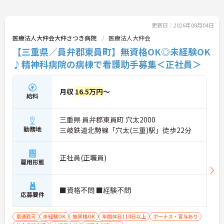
更新日：2026年08月04日
医療法人大仲会大仲さつき病院
医療法人大仲会
【三重県／員弁郡東員町】無資格OK◎未経験OK
♪精神科病院の病棟で看護助手募集＜正社員＞
月収
16.5万円
～
給料
三重県 員弁郡東員町 穴太2000
勤務地
三岐鉄道北勢線「穴太(三重)駅」徒歩22分
正社員(正職員)
雇用形態
■資格不問 ■経験不問
応募要件
車通勤可
未経験OK
無資格OK
年間休日110日以上
ボーナス・賞与あり