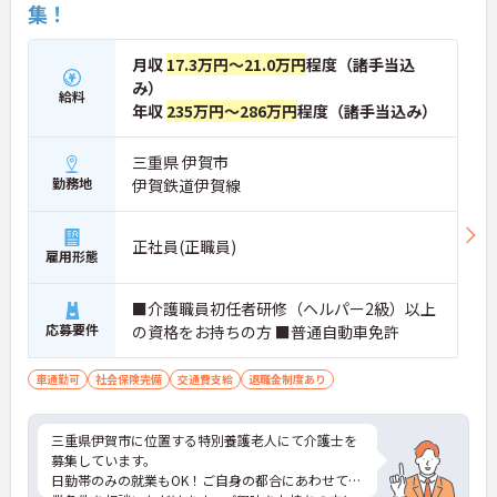
集！
月収
17.3万円～21.0万円
程度（諸手当込
み）
給料
年収
235万円～286万円
程度（諸手当込み）
三重県 伊賀市
勤務地
伊賀鉄道伊賀線
正社員(正職員)
雇用形態
■介護職員初任者研修（ヘルパー2級）以上
応募要件
の資格をお持ちの方 ■普通自動車免許
車通勤可
社会保険完備
交通費支給
退職金制度あり
三重県伊賀市に位置する特別養護老人にて介護士を
募集しています。
日勤帯のみの就業もOK！ご自身の都合にあわせて就