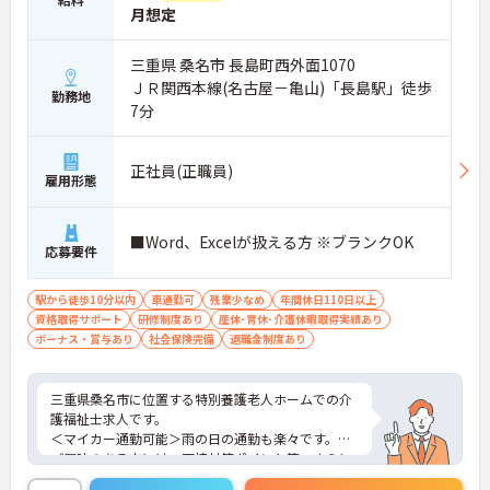
月想定
三重県 桑名市 長島町西外面1070
ＪＲ関西本線(名古屋－亀山)「長島駅」徒歩
勤務地
7分
正社員(正職員)
雇用形態
■Word、Excelが扱える方 ※ブランクOK
応募要件
駅から徒歩10分以内
車通勤可
残業少なめ
年間休日110日以上
資格取得サポート
研修制度あり
産休･育休･介護休暇取得実績あり
ボーナス・賞与あり
社会保険完備
退職金制度あり
三重県桑名市に位置する特別養護老人ホームでの介
護福祉士求人です。
＜マイカー通勤可能＞雨の日の通勤も楽々です。
ご興味のある方には、面接対策ポイント等、さらに
詳細をお話ししますのでお気軽にご相談ください！