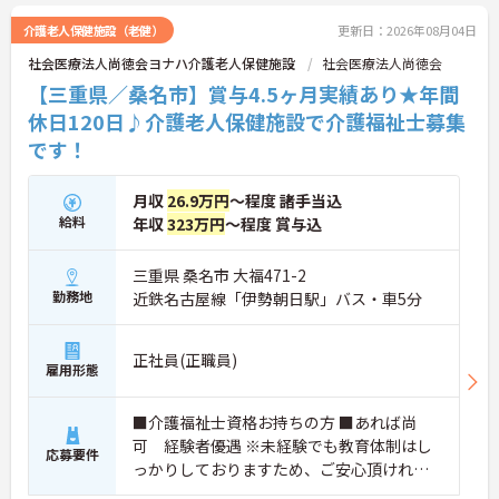
介護老人保健施設（老健）
更新日：2026年08月04日
社会医療法人尚徳会ヨナハ介護老人保健施設
社会医療法人尚徳会
【三重県／桑名市】賞与4.5ヶ月実績あり★年間
休日120日♪介護老人保健施設で介護福祉士募集
です！
月収
26.9万円
～程度 諸手当込
給料
年収
323万円
～程度 賞与込
三重県 桑名市 大福471-2
勤務地
近鉄名古屋線「伊勢朝日駅」バス・車5分
正社員(正職員)
雇用形態
■介護福祉士資格お持ちの方 ■あれば尚
可 経験者優遇 ※未経験でも教育体制はし
応募要件
っかりしておりますため、ご安心頂ければ
と思います。