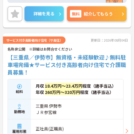
業条件を相談いただけます。ご興味をお持ちの方に
は詳細の情報や面接のポイントをお伝えしますので
お気軽にお問い合わせくださいませ。
詳細を見る
無料
紹介してもらう
サービス付き高齢者向け住宅（サ高住）
更新日：2026年08月04日
名称非公開 ※詳細はお問合せください
【三重県／伊勢市】無資格・未経験歓迎♪無料駐
車場完備★サービス付き高齢者向け住宅で介護職
員募集！
月収
18.4万円～23.4万円
程度（諸手当込）
給料
年収
260万円～320万円
程度（諸手当込）
三重県 伊勢市
勤務地
ＪＲ参宮線
正社員(正職員)
雇用形態