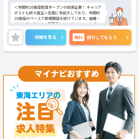
＜年間約20施設程度オープンの成長企業！ キャリア
ポストも続々誕生＞全国に急拡大しており、年間約
20施設のペースで新規開設を続けています。組織が
拡大しているため、管理者やリーダーといった「上
のポジション」も次々と生まれています。「ゆくゆ
くはマネジメントに挑戦したい」「施設の立ち上げ
詳細を見る
無料
紹介してもらう
に関わりたい」という意欲ある介護福祉士の方にと
って、キャリアアップのチャンスが豊富にある環境
です。
＜「終末期ケア」のプロへ＞臨床経験豊富な看護師
（前職は急性期・大学病院等が過半数）と連携しな
がら、通常の施設では経験できない高度なケアスキ
ルを習得できます。「ただのお世話」にとどまらな
い、医療的視点を持った介護のスペシャリストとし
て成長できる環境です。