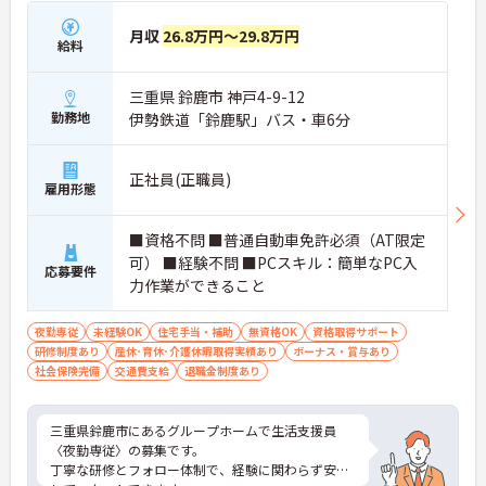
月収
26.8万円～29.8万円
給料
三重県 鈴鹿市 神戸4-9-12
勤務地
伊勢鉄道「鈴鹿駅」バス・車6分
正社員(正職員)
雇用形態
■資格不問 ■普通自動車免許必須（AT限定
可） ■経験不問 ■PCスキル：簡単なPC入
応募要件
力作業ができること
夜勤専従
未経験OK
住宅手当・補助
無資格OK
資格取得サポート
研修制度あり
産休･育休･介護休暇取得実績あり
ボーナス・賞与あり
社会保険完備
交通費支給
退職金制度あり
三重県鈴鹿市にあるグループホームで生活支援員
〈夜勤専従〉の募集です。
丁寧な研修とフォロー体制で、経験に関わらず安心