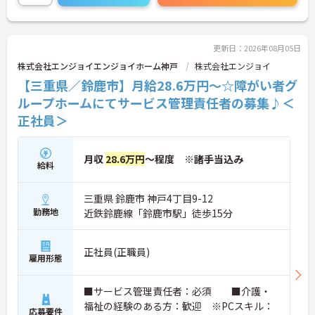
更新日：2026年08月05日
株式会社エンジョイエンジョイホーム神戸
株式会社エンジョイ
【三重県／鈴鹿市】月給28.6万円～☆障がい者グ
ループホームにてサービス管理責任者の募集♪＜
正社員＞
月収
28.6万円
～程度 ※諸手当込み
給料
三重県 鈴鹿市 神戸4丁目9-12
勤務地
近鉄鈴鹿線「鈴鹿市駅」徒歩15分
正社員(正職員)
雇用形態
■サービス管理責任者：必須 ■介護・
福祉の経験のある方：歓迎 ※PCスキル：
応募要件