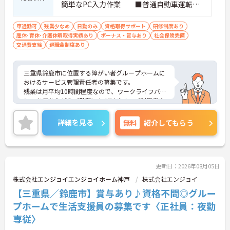
簡単なPC入力作業 ■普通自動車運転免
許（AT限定可）
車通勤可
残業少なめ
日勤のみ
資格取得サポート
研修制度あり
産休･育休･介護休暇取得実績あり
ボーナス・賞与あり
社会保険完備
交通費支給
退職金制度あり
三重県鈴鹿市に位置する障がい者グループホームに
おけるサービス管理責任者の募集です。
残業は月平均10時間程度なので、ワークライフバラ
ンスを保ちながらご勤務いただけます。ご利用者や
スタッフなど、どんな方とも円滑にコミュニケーシ
ョンをとれる方を募集しています。
詳細を見る
無料
紹介してもらう
ご興味のある方には、面接対策ポイントなど、さら
に詳細をお話しいたしますのでお気軽にご相談くだ
さい！
更新日：2026年08月05日
株式会社エンジョイエンジョイホーム神戸
株式会社エンジョイ
【三重県／鈴鹿市】賞与あり♪資格不問◎グルー
プホームで生活支援員の募集です〈正社員：夜勤
専従〉