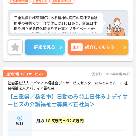
社会保険完備
交通費支給
退職金制度あり
三重県員弁郡東員町にある精神科病院の病棟で看護
助手の募集です！年間休日は116日あり、誕生日休
暇や創立記念日休暇ありで仕事とプライベートを両
立しやすい職場です◎また、退職金制度ありで安心
して長く働きやすい環境が整っている職場です♪ご
興味のある方は面接ポイントをお伝えしますので、
詳細を見る
無料
紹介してもらう
お気軽にご連絡ください！
通所介護（デイサービス）
更新日：2026年08月04日
社会福祉法人アパティア福祉会デイサービスセンターたんとんとん
社
会福祉法人アパティア福祉会
【三重県／桑名市】日勤のみ◎土日休み♪デイサ
ービスの介護福祉士募集＜正社員＞
月収
18.5万円～32.8万円
給料