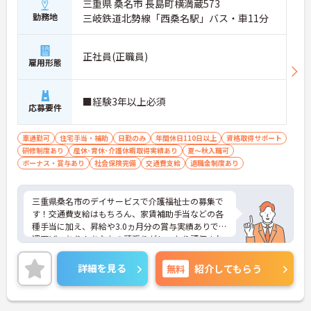
三重県 桑名市 長島町横満蔵573
勤務地
三岐鉄道北勢線「西桑名駅」バス・車11分
正社員(正職員)
雇用形態
■経験3年以上必須
応募要件
車通勤可
住宅手当・補助
日勤のみ
年間休日110日以上
資格取得サポート
研修制度あり
産休･育休･介護休暇取得実績あり
夏～秋入職可
ボーナス・賞与あり
社会保険完備
交通費支給
退職金制度あり
三重県桑名市のデイサービスで介護福祉士の募集で
す！交通費支給はもちろん、家賃補助手当などの各
種手当に加え、昇給や3.0ヵ月分の賞与実績ありで待
遇面ばっちり！あなたの頑張りがしっかり評価され
ます◎また、退職金制度ありで安心して長く働きや
すい環境が整っています♪ご興味のある方は面接ポ
詳細を見る
無料
紹介してもらう
イントをお伝えしますので、お気軽にご相談くださ
い！