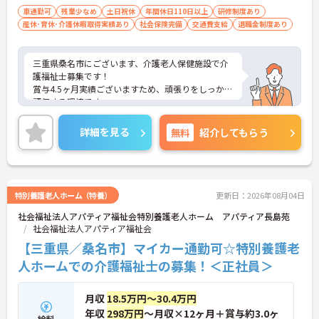
車通勤可
残業少なめ
土日祝休
年間休日110日以上
研修制度あり
産休･育休･介護休暇取得実績あり
社会保険完備
交通費支給
退職金制度あり
三重県桑名市にございます、介護老人保健施設で介
護福祉士募集です！
賞与4.5ヶ月実績ございますため、頑張りをしっかり
評価する環境です。
年間休日120日なので、お休みも沢山取得できま
す。
詳細を見る
無料
紹介してもらう
ご興味のある方は、マイナビ介護職までお問い合わ
せください。
特別養護老人ホーム（特養）
更新日：2026年08月04日
社会福祉法人アパティア福祉会特別養護老人ホーム アパティア長島苑
社会福祉法人アパティア福祉会
【三重県／桑名市】マイカー通勤可☆特別養護老
人ホームでの介護福祉士の募集！＜正社員＞
月収
18.5万円～30.4万円
年収
298万円
～月収×12ヶ月＋賞与約3.0ヶ
給料