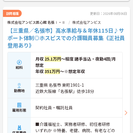
た、担当件数や認定調査に応じた手当も支給される
ため、頑張りが収入につながる点も魅力。少人数な
らではの連携の取りやすさがあり、利用者さま一人
訪問看護
更新日：2026年08月06日
ひとりと丁寧に向き合いたい方におすすめの職場で
株式会社アンビス医心館 名張Ⅰ・Ⅱ
株式会社アンビス
す。
【三重県／名張市】高水準給与＆年休115日♪サ
ポート体制◎ホスピスでの介護職員募集《正社員
登用あり》
月収
25.1万円
～程度 諸手当込・夜勤4回/月
想定
給料
年収
351万円
～※想定年収
三重県 名張市 東町1901-1
勤務地
近鉄大阪線「名張駅」徒歩18分
契約社員・嘱託社員
雇用形態
■介護福祉士、実務者研修、初任者研修
いずれか ※特養、老健、病院、有老などの
応募要件