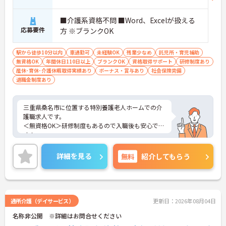
■介護系資格不問 ■Word、Excelが扱える
応募要件
方 ※ブランクOK
駅から徒歩10分以内
車通勤可
未経験OK
残業少なめ
託児所・育児補助
無資格OK
年間休日110日以上
ブランクOK
資格取得サポート
研修制度あり
産休･育休･介護休暇取得実績あり
ボーナス・賞与あり
社会保険完備
退職金制度あり
三重県桑名市に位置する特別養護老人ホームでの介
護職求人です。
＜無資格OK＞研修制度もあるので入職後も安心で
す！
＜マイカー通勤可能＞雨の日の通勤も楽々です。
ご興味のある方には、面接対策ポイント等、さらに
詳細を見る
無料
紹介してもらう
詳細をお話ししますのでお気軽にご相談ください！
通所介護（デイサービス）
更新日：2026年08月04日
名称非公開 ※詳細はお問合せください