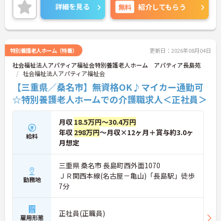
詳細を見る
無料
紹介してもらう
特別養護老人ホーム（特養）
更新日：2026年08月04日
社会福祉法人アパティア福祉会特別養護老人ホーム アパティア長島苑
社会福祉法人アパティア福祉会
【三重県／桑名市】無資格OK♪マイカー通勤可
☆特別養護老人ホームでの介護職求人＜正社員＞
月収
18.5万円～30.4万円
年収
298万円
～月収×12ヶ月＋賞与約3.0ヶ
給料
月想定
三重県 桑名市 長島町西外面1070
ＪＲ関西本線(名古屋－亀山)「長島駅」徒歩
勤務地
7分
正社員(正職員)
雇用形態