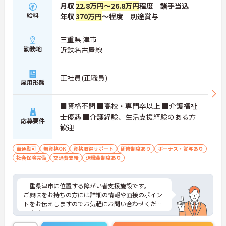
とりに合わせた個別のOJT研修が実施されます。eラ
月収
22.8万円～26.8万円
程度 諸手当込
ーニングも導入されており、多職種と連携しながら
給料
年収
370万円
～程度 別途賞与
専門性を着実に深めていける環境が用意されていま
す。
三重県 津市
★おすすめPOINT★
勤務地
近鉄名古屋線
＜個別ＯＪＴとチーム連携で着実に成長！＞
・入職後はお一人おひとりの習熟度に合わせた個別
のＯＪＴ研修を実施し、ｅラーニングを用いた学習
正社員(正職員)
雇用形態
の機会も提供されます
・施設内には看護師が24時間常駐しており、急変時
の対応や専門的な医療処置は看護師が担当するため
■資格不問 ■高校・専門卒以上 ■介護福祉
負担が減ります
士優遇 ■介護経験、生活支援経験のある方
・介護スタッフと看護スタッフの比率が1対1で相談
応募要件
歓迎
しやすく、初任者研修や実務者研修からでも着実に
専門性を高められます
＜残業月7時間以下で身体の負担を軽減！＞
車通勤可
無資格OK
資格取得サポート
研修制度あり
ボーナス・賞与あり
・常勤で働くスタッフの比率が90パーセント以上と
社会保険完備
交通費支給
退職金制度あり
高く、急なシフト変更や無理な長時間勤務が発生し
にくい人員体制です
・訪問スケジュールに沿って施設内でのケアを行う
三重県津市に位置する障がい者支援施設です。
ため、月平均の残業時間は5時間から7時間程度とか
ご興味をお持ちの方には詳細の情報や面接のポイン
なり少なめに抑えられます
トをお伝えしますのでお気軽にお問い合わせくださ
・夜勤明けの翌日は原則としてお休みとなるシフト
いませ。
編成が組まれており、しっかりと休息を取りながら