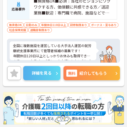
■無資格OK■必須：当社のビジョンにワク
ワクする方、価値観に共感できる方／送迎
応募要件
業務■歓迎：専門職で病院、施設などでの
リーダー経験・マネジメント経験あり／責
任感がありレジリエンスが高い方
無資格OK
日勤のみ
年間休日110日以上
研修制度あり
ボーナス・賞与あり
社会保険完備
退職金制度あり
全国に複数施設を運営している大手法人運営の就労
継続支援事業所にて管理者候補の募集です！
年間休日120日以上としっかりお休みも取得できる
ので、ワークライフバランスを大切にしたい方にオ
ススメです◎外部研修費補助制度もありますので働
きながらスキルアップも目指せます♪
詳細を見る
無料
紹介してもらう
ご興味のある方には、面接対策ポイントなど、さら
に詳細をお話しいたしますのでお気軽にご相談くだ
さい！