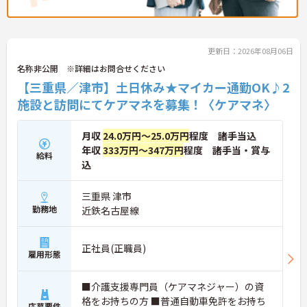
更新日：2026年08月06日
名称非公開 ※詳細はお問合せください
【三重県／津市】土日休み★マイカー通勤OK♪2
施設と訪問にてケアマネを募集！〈ケアマネ〉
月収
24.0万円～25.0万円
程度 諸手当込
年収
333万円～347万円
程度 諸手当・賞与
給料
込
三重県 津市
勤務地
近鉄名古屋線
正社員(正職員)
雇用形態
■介護支援専門員（ケアマネジャー）の資
格をお持ちの方 ■普通自動車免許をお持ち
応募要件