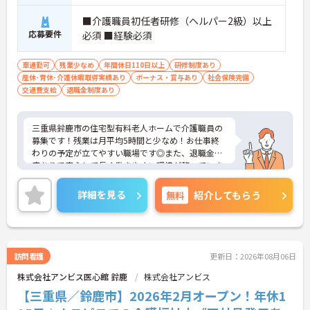
■介護職員初任者研修（ヘルパー2級）以上
応募要件
必須 ■経験必須
車通勤可
残業少なめ
年間休日110日以上
研修制度あり
産休･育休･介護休暇取得実績あり
ボーナス・賞与あり
社会保険完備
交通費支給
退職金制度あり
三重県鈴鹿市の住宅型有料老人ホームで介護職員の
募集です！残業は月平均5時間と少なめ！お仕事終
わりの予定が立てやすい職場です◎また、退職金制
度ありで安心して長く働きやすい環境が整っていま
す♪ご興味のある方は面接ポイントをお伝えします
ので、お気軽にご連絡ください！
詳細を見る
無料
紹介してもらう
訪問看護
更新日：2026年08月06日
株式会社アンビス医心館 鈴鹿
株式会社アンビス
【三重県／鈴鹿市】2026年2月オープン！年休1