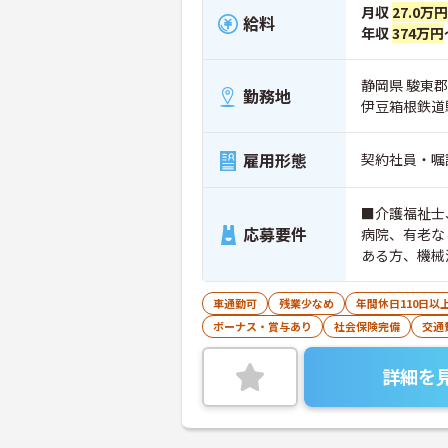
月収
27.0万円
給料
年収
374万円
静岡県 駿東郡
勤務地
伊豆箱根鉄道
雇用形態
契約社員・嘱
■介護福祉士
応募要件
病院、有老な
ある方、機械
車通勤可
残業少なめ
年間休日110日以
ボーナス・賞与あり
社会保険完備
交通
詳細を