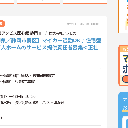
護
更新日：2026年08月06日
社アンビス医心館 静岡Ⅱ
株式会社アンビス
岡県／静岡市葵区】マイカー通勤OK♪住宅型
老人ホームのサービス提供責任者募集＜正社
～程度 諸手当込・夜勤4回想定
～程度 ※想定年収
区 千代田5-10-20
マ
清水線「長沼(静岡)駅」バス・車5分
お
)