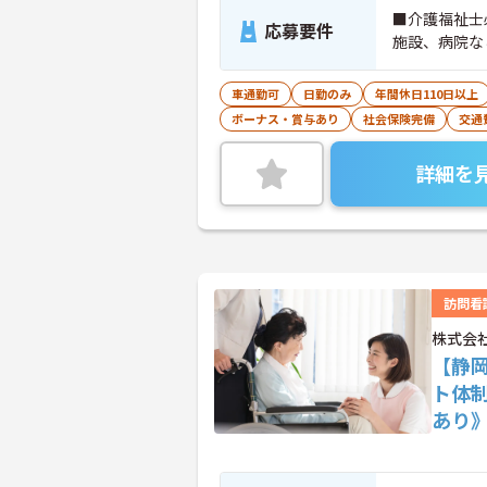
■介護福祉士
応募要件
施設、病院な
車通勤可
日勤のみ
年間休日110日以上
ボーナス・賞与あり
社会保険完備
交通
詳細を
訪問看
株式会
【静
ト体
あり