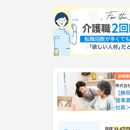
訪問看
株式会
【静
援事
社員
月収
35.4万