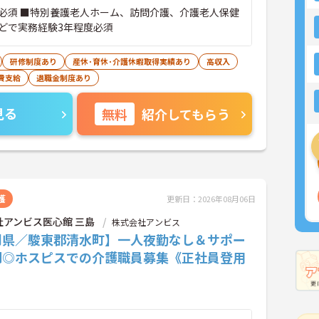
必須 ■特別養護老人ホーム、訪問介護、介護老人保健
どで実務経験3年程度必須
研修制度あり
産休･育休･介護休暇取得実績あり
高収入
費支給
退職金制度あり
見る
無料
紹介してもらう
護
更新日：2026年08月06日
社アンビス医心館 三島
株式会社アンビス
岡県／駿東郡清水町】一人夜勤なし＆サポー
制◎ホスピスでの介護職員募集《正社員登用
》