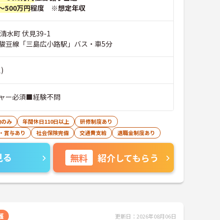
～500万円
程度 ※想定年収
清水町 伏見39-1
駿豆線「三島広小路駅」バス・車5分
)
ャー必須■経験不問
勤のみ
年間休日110日以上
研修制度あり
・賞与あり
社会保険完備
交通費支給
退職金制度あり
見る
無料
紹介してもらう
護
更新日：2026年08月06日