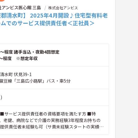
社アンビス医心館 三島
株式会社アンビス
郡清水町】 2025年4月開設♪住宅型有料老
ームでのサービス提供責任者＜正社員＞
～程度 諸手当込・夜勤4回想定
～程度 ※想定年収
清水町 伏見39-1
駿豆線「三島広小路駅」バス・車5分
)
 ■サービス提供責任者の資格要項を満たす方 ■特
、老健、病院などで介護の実務経験3年程度お持ちの
ス提供責任者未経験も可（サ責未経験スタートの実績多