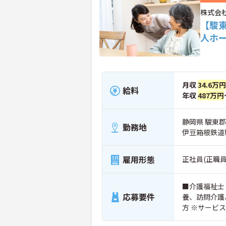
株式会
【駿東
人ホ
月収
34.6万円
給料
年収
487万円
静岡県 駿東郡
勤務地
伊豆箱根鉄道
雇用形態
正社員(正職員
■介護福祉士
応募要件
養、訪問介護
方 ※サービ
数）