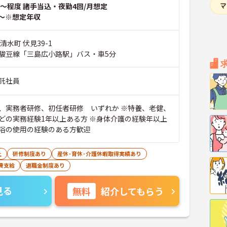
～程度 諸手当込・夜勤4回/月想定
～※想定年収
清水町 伏見39-1
駿豆線「三島広小路駅」バス・車5分
託社員
、実務者研修、初任者研修 いずれか ※特養、老健、
どの実務経験1年以上ある方 ※身体介護の経験年以上
浴の使用の経験のある方歓迎
上
研修制度あり
産休･育休･介護休暇取得実績あり
費支給
退職金制度あり
見る
無料
紹介してもらう