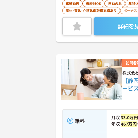
車通勤可
未経験OK
日勤のみ
年間休
産休･育休･介護休暇取得実績あり
ボーナス
詳細を
訪問看
株式会
【静
ービ
月収
33.0万円
給料
年収
467万円