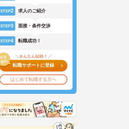
2
求人のご紹介
STEP
3
面接・条件交渉
STEP
4
転職成功！
STEP
転職サポートに登録
はじめて転職する方へ