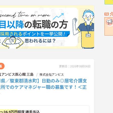
護
更新日：2026年08月06日
社アンビス医心館 三島
株式会社アンビス
岡県／駿東郡清水町】日勤のみ◎居宅介護支
業所でのケアマネジャー職の募集です！＜正
＞
円～36.9万円
程度 諸手当込