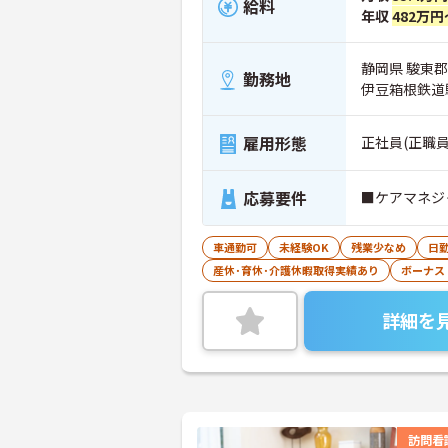
給料
年収
482万円
静岡県 駿東郡
勤務地
伊豆箱根鉄道
雇用形態
正社員(正職員
応募要件
■ケアマネジ
車通勤可
未経験OK
残業少なめ
日
産休･育休･介護休暇取得実績あり
ボーナス
詳細を
訪問看