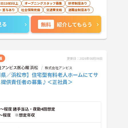
日110日以上
オープニングスタッフ募集
研修制度あり
・賞与あり
社会保険完備
交通費支給
退職金制度あり
見る
無料
紹介してもらう
護
更新日：2026年08月06日
社アンビス医心館 浜松
株式会社アンビス
岡県／浜松市】住宅型有料老人ホームにてサ
ス提供責任者の募集♪＜正社員＞
～程度 諸手当込・夜勤4回想定
～程度 ※想定年収