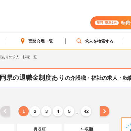
転職
無料!簡単1分
面談会場一覧
求人を検索する
度ありの求人・転職一覧
岡県の退職金制度あり
の介護職・福祉の求人・転
1
2
3
4
5
42
…
月収順
年収順