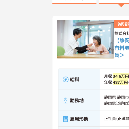
訪問看
株式会
【静
有料
員＞
月収
34.6万円
給料
年収
487万円
静岡県 静岡市葵
勤務地
静岡鉄道静岡
雇用形態
正社員(正職員