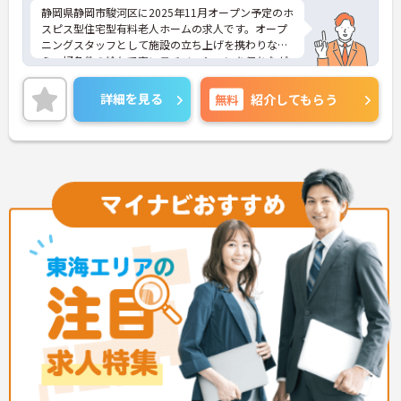
静岡県静岡市駿河区に2025年11月オープン予定のホ
スピス型住宅型有料老人ホームの求人です。オープ
ニングスタッフとして施設の立ち上げを携わりなが
ら、好条件の給与で高いモチベーションを保ちなが
ら勤務することができます。
終末期の患者様やご家族に寄り添い「その人らしい
詳細を見る
無料
紹介してもらう
最期を支える」という看護師としての本質的な役割
を実感できる場です。医療的ケアだけでなく、精神
的・社会的なサポートも重視されるため、患者さん
やご家族と深く関わり、信頼関係を築けることがや
りがいになります。
ご興味をお持ちの方はお気軽にお問い合わせくださ
い！