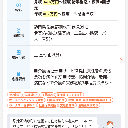
月収
34.6万円
～程度 諸手当込・夜勤4回想
定
給料
年収
487万円
～程度 ※想定年収
静岡県 駿東郡清水町 伏見39-1
伊豆箱根鉄道駿豆線「三島広小路駅」バ
勤務地
ス・車5分
正社員(正職員)
雇用形態
■介護福祉士 ■サービス提供責任者の資格
要項を満たす方 ■特養、訪問介護、老健、
応募要件
病院などで介護の実務経験3年程度お持ちの
方 ※サービス提供責任者未経験も可（サ責
未経験スタートの実績多数）
車通勤可
未経験OK
日勤のみ
年間休日110日以上
オープニングスタッフ募集
研修制度あり
産休･育休･介護休暇取得実績あり
ボーナス・賞与あり
社会保険完備
交通費支給
退職金制度あり
駿東郡清水町に位置する住宅型有料老人ホームにお
けるサービス提供責任者の募集です。「ひとりには