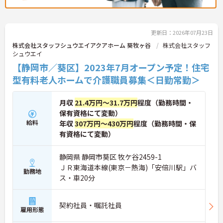
更新日：2026年07月23日
株式会社スタッフシュウエイアクアホーム 葵牧ヶ谷
株式会社スタッフ
シュウエイ
【静岡市／葵区】2023年7月オープン予定！住宅
型有料老人ホームで介護職員募集＜日勤常勤＞
月収
21.4万円～31.7万円
程度（勤務時間・
保有資格にて変動）
給料
年収
307万円～430万円
程度（勤務時間・保
有資格にて変動）
静岡県 静岡市葵区 牧ケ谷2459-1
ＪＲ東海道本線(東京－熱海)「安倍川駅」バ
勤務地
ス・車20分
契約社員・嘱託社員
雇用形態