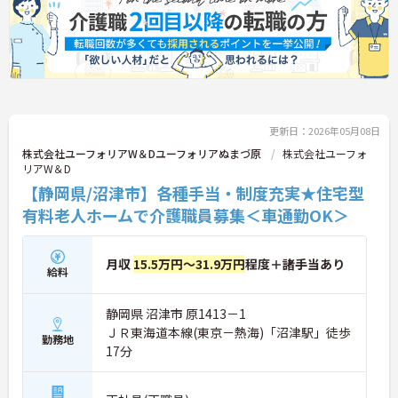
い合わせください。
更新日：2026年05月08日
株式会社ユーフォリアW＆Dユーフォリアぬまづ原
株式会社ユーフォ
リアW＆D
【静岡県/沼津市】各種手当・制度充実★住宅型
有料老人ホームで介護職員募集＜車通勤OK＞
月収
15.5万円～31.9万円
程度＋諸手当あり
給料
静岡県 沼津市 原1413－1
ＪＲ東海道本線(東京－熱海)「沼津駅」徒歩
勤務地
17分