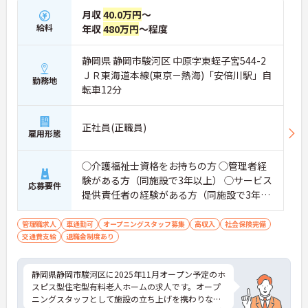
月収
40.0万円
～
給料
年収
480万円
～程度
静岡県 静岡市駿河区 中原字東蛭子宮544-2
ＪＲ東海道本線(東京－熱海)「安倍川駅」自
勤務地
転車12分
正社員(正職員)
雇用形態
◯介護福祉士資格をお持ちの方 ◯管理者経
験がある方（同施設で3年以上） ◯サービス
応募要件
提供責任者の経験がある方（同施設で3年以
上） ◯訪問介護経験がある方 ◯PCスキル
（PC操作、Word・Excel※初級レベル以
管理職求人
車通勤可
オープニングスタッフ募集
高収入
社会保険完備
交通費支給
退職金制度あり
上）
静岡県静岡市駿河区に2025年11月オープン予定のホ
スピス型住宅型有料老人ホームの求人です。オープ
ニングスタッフとして施設の立ち上げを携わりなが