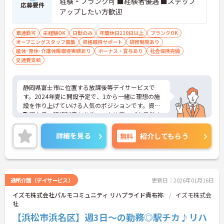
経験・ブランク可 ■経験者優遇 ■ステップ
応募要件
アップしたい方歓迎
車通勤可
未経験OK
日勤のみ
年間休日110日以上
ブランクOK
オープニングスタッフ募集
資格取得サポート
研修制度あり
産休･育休･介護休暇取得実績あり
ボーナス・賞与あり
社会保険完備
交通費支給
静岡県富士市に位置する放課後等デイサービスで
す。2024年夏に開設予定で、1から一緒に理想の施
設を作り上げていける人気のポジションです。資格
取得支援・研修制度もあり、スキルアップを目指す
方にもおすすめです。年間休日110日あり、しっか
り働いてしっかり休める、社員にとって理想の働き
詳細を見る
無料
紹介してもらう
方を実現できます。
マイカー通勤が可能なため、通勤に便利です。
ご興味をお持ちの方はお気軽にお問い合わせくださ
い。
通所介護（デイサービス）
更新日：2026年01月16日
イズモ株式会社パルモコミュニティ リハプライド貴布祢
イズモ株式会
社
【浜松市浜名区】週3日～の勤務◎駅チカ♪リハ