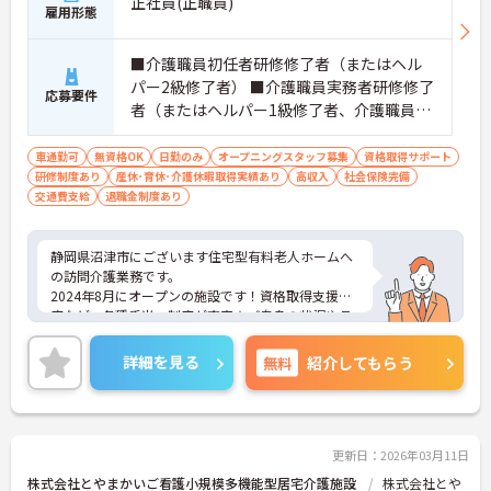
正社員(正職員)
雇用形態
■介護職員初任者研修修了者（またはヘル
パー2級修了者） ■介護職員実務者研修修了
応募要件
者（またはヘルパー1級修了者、介護職員基
礎研修修了者） ■介護福祉士 ※介護資格が
ない方は、入社後に全額会社負担で介護職
車通勤可
無資格OK
日勤のみ
オープニングスタッフ募集
資格取得サポート
研修制度あり
産休･育休･介護休暇取得実績あり
員初任者研修を取得していただきます。
高収入
社会保険完備
交通費支給
退職金制度あり
静岡県沼津市にございます住宅型有料老人ホームへ
の訪問介護業務です。
2024年8月にオープンの施設です！資格取得支援制
度など、各種手当・制度が充実★ご自身の状況やラ
イフステージによって働きやすい環境が整っていま
す！
詳細を見る
無料
紹介してもらう
マイカー通勤OKなので、通勤のストレスが少ないの
も嬉しいポイント◎
ご興味ある方には、面接対策ポイントなど、さらに
詳細をお話しいたしますのでお気軽にご相談くださ
い。
更新日：2026年03月11日
株式会社とやまかいご看護小規模多機能型居宅介護施設
株式会社とや