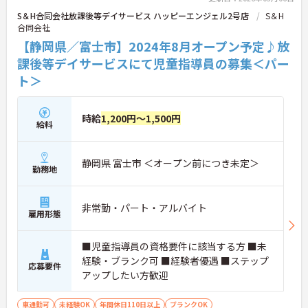
S＆H合同会社放課後等デイサービス ハッピーエンジェル2号店
S＆H
合同会社
【静岡県／富士市】2024年8月オープン予定♪放
課後等デイサービスにて児童指導員の募集＜パー
ト＞
時給
1,200円～1,500円
給料
静岡県 富士市 ＜オープン前につき未定＞
勤務地
非常勤・パート・アルバイト
雇用形態
■児童指導員の資格要件に該当する方 ■未
経験・ブランク可 ■経験者優遇 ■ステップ
応募要件
アップしたい方歓迎
車通勤可
未経験OK
年間休日110日以上
ブランクOK