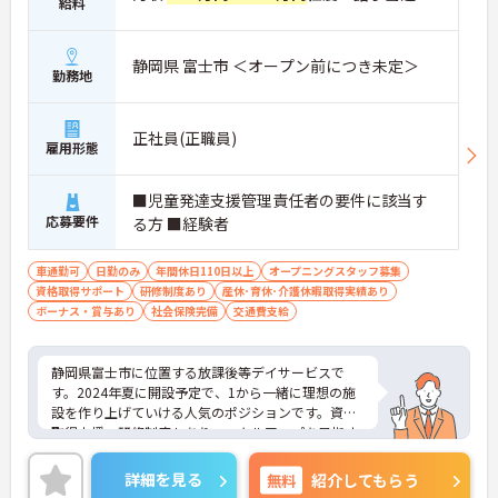
給料
静岡県 富士市 ＜オープン前につき未定＞
勤務地
正社員(正職員)
雇用形態
■児童発達支援管理責任者の要件に該当す
応募要件
る方 ■経験者
車通勤可
日勤のみ
年間休日110日以上
オープニングスタッフ募集
資格取得サポート
研修制度あり
産休･育休･介護休暇取得実績あり
ボーナス・賞与あり
社会保険完備
交通費支給
静岡県富士市に位置する放課後等デイサービスで
す。2024年夏に開設予定で、1から一緒に理想の施
設を作り上げていける人気のポジションです。資格
取得支援・研修制度もあり、スキルアップを目指す
方にもおすすめです。年間休日110日あり、しっか
り働いてしっかり休める、社員にとって理想の働き
詳細を見る
無料
紹介してもらう
方を実現できます。