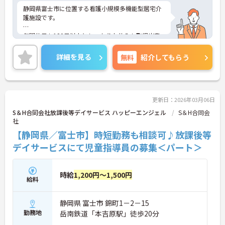
静岡県富士市に位置する看護小規模多機能型居宅介
護施設です。
年間休日も120日以上としっかりお休みも取得出来
るので、ワークライフバランスを大切にしたい方に
オススメです。
詳細を見る
無料
紹介してもらう
マイカー通勤可能なので行き帰りがスムーズです。
ご興味をお持ちの方はお気軽にお問い合わせくださ
い。
更新日：2026年03月06日
S＆H合同会社放課後等デイサービス ハッピーエンジェル
S＆H合同会
社
【静岡県／富士市】時短勤務も相談可♪放課後等
デイサービスにて児童指導員の募集＜パート＞
時給
1,200円～1,500円
給料
静岡県 富士市 錦町1－2－15
勤務地
岳南鉄道「本吉原駅」徒歩20分