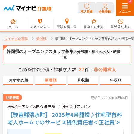
0
0
求人検索
会員登録
メニュー
ホーム
初めての方へ
面談会場一覧
保存した求人
最近見た求人
マイナビ介護職
静岡県
静岡県のオープニングスタッフ募集の求人・転職一
静岡県のオープニングスタッフ募集
の介護職・福祉の求人・転職
一覧
27
この条件の介護・福祉求人数
非公開求人
件 ＋
おすすめ順
新着順
月収順
年収順
訪問看護
更新日：2026年08月06日
株式会社アンビス医心館 三島
株式会社アンビス
【駿東郡清水町】 2025年4月開設♪住宅型有料
老人ホームでのサービス提供責任者＜正社員＞