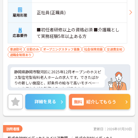
正社員(正職員)
雇用形態
■初任者研修以上の資格必須 ■介護職とし
応募要件
て実務経験5年以上ある方
車通勤可
日勤のみ
オープニングスタッフ募集
社会保険完備
交通費支給
退職金制度あり
静岡県静岡市駿河区に2025年12月オープンのホスピ
ス型住宅型有料老人ホームの求人です。できたばか
りの新しい施設と、好条件の給与で高いモチベーシ
ョンを保ちながら勤務することができます。
終末期の患者様やご家族に寄り添い「その人らしい
最期を支える」という看護師としての本質的な役割
詳細を見る
無料
紹介してもらう
を実感できる場です。医療的ケアだけでなく、精神
的・社会的なサポートも重視されるため、患者さん
やご家族と深く関わり、信頼関係を築けることがや
りがいになります。ご興味のある方には、面接対策
ポイントなど、さらに詳細をご案内しますのでお気
訪問看護
更新日：2026年07月30日
軽にご相談ください！
株式会社MYメディカルユイリア静岡
株式会社MYメディカル