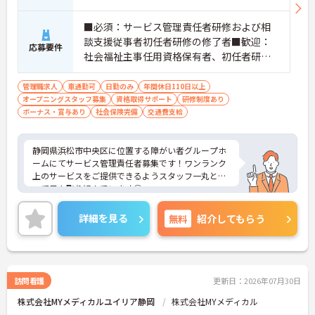
■必須：サービス管理責任者研修および相
談支援従事者初任者研修の修了者■歓迎：
応募要件
社会福祉主事任用資格保有者、初任者研修
（旧ヘルパー2級）、サービス管理責任者の
業務経験
管理職求人
車通勤可
日勤のみ
年間休日110日以上
オープニングスタッフ募集
資格取得サポート
研修制度あり
ボーナス・賞与あり
社会保険完備
交通費支給
静岡県浜松市中央区に位置する障がい者グループホ
ームにてサービス管理責任者募集です！ワンランク
上のサービスをご提供できるようスタッフ一丸とな
って日々取り組んでいます◎
ご興味ある方には、面接対策ポイントなど、さらに
詳細をお話しいたしますのでお気軽にご相談くださ
詳細を見る
無料
紹介してもらう
い！
訪問看護
更新日：2026年07月30日
株式会社MYメディカルユイリア静岡
株式会社MYメディカル