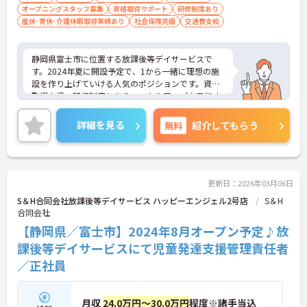
オープニングスタッフ募集
資格取得サポート
研修制度あり
産休･育休･介護休暇取得実績あり
社会保険完備
交通費支給
静岡県富士市に位置する放課後等デイサービスで
す。2024年夏に開設予定で、1から一緒に理想の施
設を作り上げていける人気のポジションです。資格
取得支援・研修制度もあり、スキルアップを目指す
方にもおすすめです。時短勤務も相談でき、プライ
ベートとの両立もしやすい環境です。マイカー通勤
詳細を見る
無料
紹介してもらう
が可能なため、通勤に便利です。ご興味をお持ちの
方はお気軽にお問い合わせください。
更新日：2026年03月06日
S＆H合同会社放課後等デイサービス ハッピーエンジェル2号店
S＆H
合同会社
【静岡県／富士市】2024年8月オープン予定♪放
課後等デイサービスにて児童発達支援管理責任者
／正社員
月収
24.0万円～30.0万円
程度※諸手当込