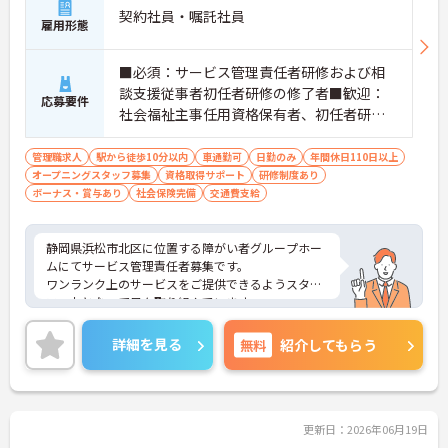
契約社員・嘱託社員
雇用形態
■必須：サービス管理責任者研修および相
談支援従事者初任者研修の修了者■歓迎：
応募要件
社会福祉主事任用資格保有者、初任者研修
（旧ヘルパー2級）、サービス管理責任者の
業務経験
管理職求人
駅から徒歩10分以内
車通勤可
日勤のみ
年間休日110日以上
オープニングスタッフ募集
資格取得サポート
研修制度あり
ボーナス・賞与あり
社会保険完備
交通費支給
静岡県浜松市北区に位置する障がい者グループホー
ムにてサービス管理責任者募集です。
ワンランク上のサービスをご提供できるようスタッ
フ一丸となって日々取り組んでいます。
ご興味ある方には、面接対策ポイントなど、さらに
詳細をお話しいたしますのでお気軽にご相談くださ
詳細を見る
無料
紹介してもらう
い！
更新日：2026年06月19日