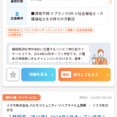
雇用形態
■資格不問 ※ブランクOK ※社会福祉士・介
応募要件
護福祉士をお持ちの方歓迎
無資格OK
ブランクOK
オープニングスタッフ募集
社会保険完備
交通費支給
静岡県浜松市中央区に位置するリハビリ特化型デイ
サービスです。2024年10月オーブン予定です。介護
系の資格無い方もチャレンジいただけます。食事や
入浴の介助・サービスはなく、介助の負担も少なめ
です。土日定休、週3日～の勤務が相談でき、プライ
ベートと両立もしやすい環境です。ご興味のある方
詳細を見る
無料
紹介してもらう
には、面接対策ポイントなど、さらに詳細をお話し
いたしますのでお気軽にご相談ください！
通所介護（デイサービス）
更新日：2026年01月16日
イズモ株式会社 パルモコミュニティ リハプライド上西郷
イズモ株式
会社
【 静岡県／掛川市】2024年3月オープン予定！