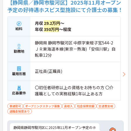
【静岡県／静岡市駿河区】2025年11月オープン
予定の好待遇ホスピス型施設にて介護士の募集！
月収
29.2万円
～
給料
年収
350万円
～程度
静岡県 静岡市駿河区 中原字東蛭子宮544-2
ＪＲ東海道本線(東京－熱海)「安倍川駅」自
勤務地
転車12分
正社員(正職員)
雇用形態
〇初任者研修以上の資格をお持ちの方 〇介
応募要件
護職としての実務経験1年以上ある方
車通勤可
オープニングスタッフ募集
高収入
社会保険完備
交通費支給
退職金制度あり
静岡県静岡市駿河区に2025年11月オープン予定のホ