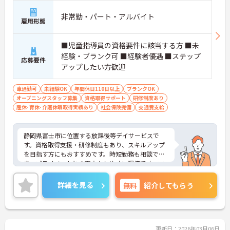
非常勤・パート・アルバイト
雇用形態
■児童指導員の資格要件に該当する方 ■未
経験・ブランク可 ■経験者優遇 ■ステップ
応募要件
アップしたい方歓迎
車通勤可
未経験OK
年間休日110日以上
ブランクOK
オープニングスタッフ募集
資格取得サポート
研修制度あり
産休･育休･介護休暇取得実績あり
社会保険完備
交通費支給
静岡県富士市に位置する放課後等デイサービスで
す。資格取得支援・研修制度もあり、スキルアップ
を目指す方にもおすすめです。時短勤務も相談で
き、プライベートとの両立もしやすい環境です。マ
イカー通勤が可能なため、通勤に便利です。ご興味
をお持ちの方はお気軽にお問い合わせください。
詳細を見る
無料
紹介してもらう
更新日：2026年03月06日