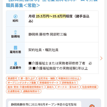
職員募集＜常勤＞
月収
25.5万円～35.8万円
程度（諸手当込
給料
み）
静岡県 藤枝市 岡部町三輪
勤務地
契約社員・嘱託社員
雇用形態
■介護福祉士または実務者研修修了者 必
応募要件
須 ■介護福祉施設での実務経験1年以上
車通勤可
寮・借り上げ
住宅手当・補助
年間休日110日以上
オープニングスタッフ募集
資格取得サポート
研修制度あり
産休･育休･介護休暇取得実績あり
高収入
ボーナス・賞与あり
社会保険完備
交通費支給
退職金制度あり
静岡県藤枝市に2021年8月オープン予定の住宅型有