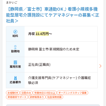
まかいご
【静岡県／富士市】車通勤OK♪看護小規模多機
能型居宅介護施設にてケアマネジャーの募集＜正
社員＞
月収
22.0万円
～
給料
静岡県 富士市 新規開設のため未定
勤務地
正社員(正職員)
雇用形態
介護支援専門員(ケアマネジャー) 介護職経
応募要件
験必須
未経験OK
日勤のみ
年間休日110日以上
オープニングスタッフ募集
資格取得サポート
研修制度あり
社会保険完備