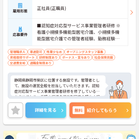
正社員(正職員)
雇用形態
■認知症対応型サービス事業管理者研修 ※
看護小規模多機能型居宅介護、小規模多機
応募要件
能型居宅介護での管理者経験、勤務経験、
他老人施設での管理者経験 ＜求める人物像
＞チームワークを大切にできる方
管理職求人
車通勤可
残業少なめ
オープニングスタッフ募集
資格取得サポート
研修制度あり
ボーナス・賞与あり
社会保険完備
交通費支給
退職金制度あり
静岡県静岡市葵区に位置する施設です。管理者とし
て、施設の運営全般を担当していただきます。認知
症対応型サービス事業管理者研修を修了している方
を求めており、看護小規模多機能型居宅介護や小規
模多機能型居宅介護での管理者経験がある方が対象
です。先輩管理者からのしっかりとしたフォローが
詳細を見る
無料
紹介してもらう
あり、相談しやすい環境が整っています。また、エ
リアマネージャーへのキャリアアップも目指せるた
め、成長を実感できる職場です。安定した母体のも
とで、将来性のある職場で働きませんか？ご興味の
ある方は詳細等をお伝えしますので、お気軽にお問