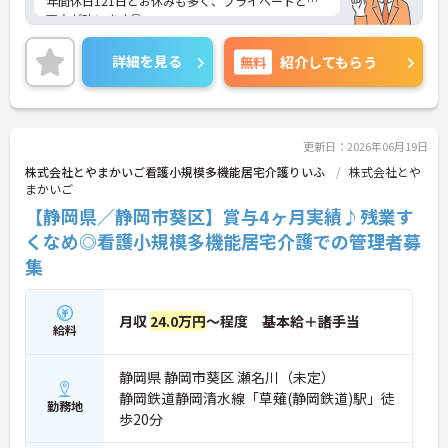
年間休日121日とお休みも多く、プライベートとの
両立が叶います◎
月収44.2万円以上と高給与で、福利厚生も充実して
いるので、安心して長く勤務していただけます。
詳細を見る
無料
紹介してもらう
ご興味のある方には、詳細をご案内しますのでお気
軽にご相談ください！
更新日：2026年06月19日
株式会社とやまかいご看護小規模多機能居宅介護りいふ
株式会社とや
まかいご
【静岡県／静岡市葵区】賞与4ヶ月実績♪残業す
くなめ◎看護小規模多機能居宅介護での管理者募
集
月収
24.0万円
～程度 基本給＋諸手当
給料
静岡県 静岡市葵区 瀬名川（未定）
静岡鉄道静岡清水線「草薙(静岡鉄道)駅」徒
勤務地
歩20分