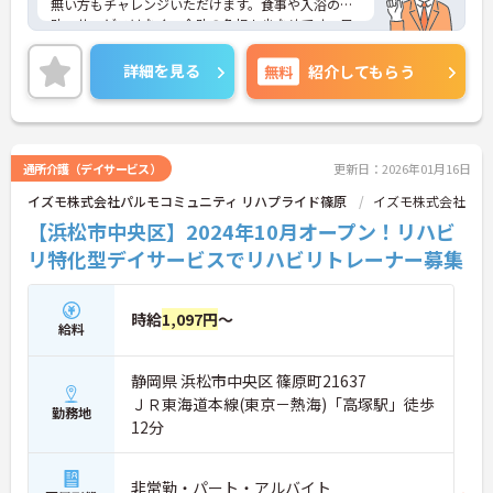
無い方もチャレンジいただけます。食事や入浴の介
助・サービスはなく、介助の負担も少なめです。日
曜定休、週3日～の勤務が相談でき、プライベートと
両立もしやすい環境です。ご興味のある方には、面
詳細を見る
無料
紹介してもらう
接対策ポイントなど、さらに詳細をお話しいたしま
すのでお気軽にご相談ください！
通所介護（デイサービス）
更新日：2026年01月16日
イズモ株式会社パルモコミュニティ リハプライド篠原
イズモ株式会社
【浜松市中央区】2024年10月オープン！リハビ
リ特化型デイサービスでリハビリトレーナー募集
時給
1,097円
～
給料
静岡県 浜松市中央区 篠原町21637
ＪＲ東海道本線(東京－熱海)「高塚駅」徒歩
勤務地
12分
非常勤・パート・アルバイト