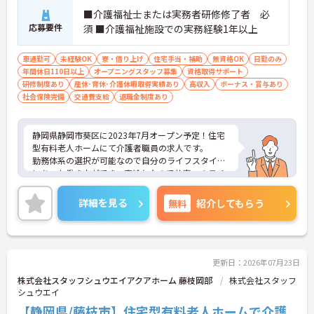
■介護福祉士または実務者研修修了者 必
応募要件
須 ■介護福祉施設での実務経験1年以上
車通勤可
未経験OK
寮・借り上げ
住宅手当・補助
無資格OK
日勤のみ
年間休日110日以上
オープニングスタッフ募集
資格取得サポート
研修制度あり
産休･育休･介護休暇取得実績あり
高収入
ボーナス・賞与あり
社会保険完備
交通費支給
退職金制度あり
静岡県静岡市葵区に2023年7月オープン予定！住宅
型有料老人ホームにて介護者職員の求人です。
勤務体系の選択が可能なので自分のライフスタイル
にあった働き方ができ、高給与なので仕事へのモチ
ベーションにつながります。今後も施設を複数展開
予定なので、管理職のポストに就くチャンスも豊富
詳細を見る
無料
紹介してもらう
です。
また、福利厚生が整っており、長期的に勤務可能な
環境が整っております。ご興味をお持ちの方は、お
気軽にお問い合わせください。
更新日：2026年07月23日
株式会社スタッフシュウエイアクアホーム 藤枝岡部
株式会社スタッフ
シュウエイ
【静岡県/藤枝市】住宅型有料老人ホームで介護