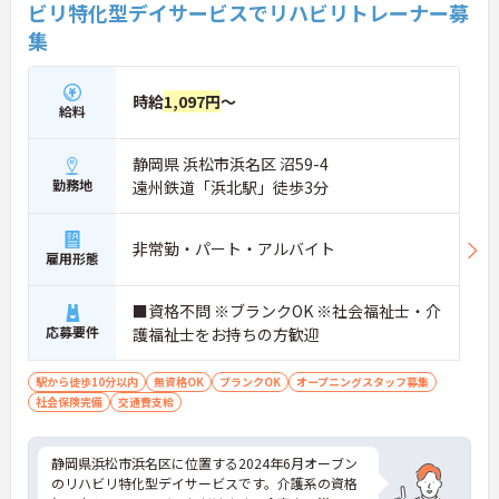
ビリ特化型デイサービスでリハビリトレーナー募
集
時給
1,097円
～
給料
静岡県 浜松市浜名区 沼59-4
勤務地
遠州鉄道「浜北駅」徒歩3分
非常勤・パート・アルバイト
雇用形態
■資格不問 ※ブランクOK ※社会福祉士・介
応募要件
護福祉士をお持ちの方歓迎
駅から徒歩10分以内
無資格OK
ブランクOK
オープニングスタッフ募集
社会保険完備
交通費支給
静岡県浜松市浜名区に位置する2024年6月オーブン
のリハビリ特化型デイサービスです。介護系の資格