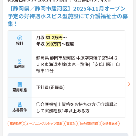
【静岡県／静岡市駿河区】2025年11月オープン
予定の好待遇ホスピス型施設にて介護福祉士の募
集！
月収
33.2万円
～
給料
年収
398万円
～程度
静岡県 静岡市駿河区 中原字東蛭子宮544-2
ＪＲ東海道本線(東京－熱海)「安倍川駅」自
勤務地
転車12分
正社員(正職員)
雇用形態
◯介護福祉士資格をお持ちの方 ◯介護職と
応募要件
して実務経験1年以上ある方
車通勤可
オープニングスタッフ募集
高収入
社会保険完備
交通費支給