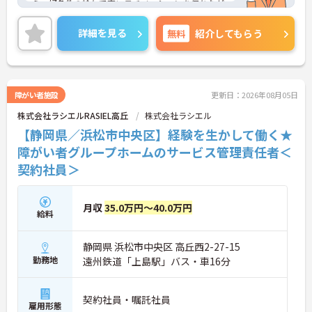
ら、好条件の給与で高いモチベーションを保ちなが
ら勤務することができます。
終末期の患者様やご家族に寄り添い「その人らしい
詳細を見る
無料
紹介してもらう
最期を支える」という看護師としての本質的な役割
を実感できる場です。医療的ケアだけでなく、精神
的・社会的なサポートも重視されるため、患者さん
やご家族と深く関わり、信頼関係を築けることがや
りがいになります。
障がい者施設
更新日：2026年08月05日
ご興味をお持ちの方はお気軽にお問い合わせくださ
株式会社ラシエルRASIEL高丘
株式会社ラシエル
い！
【静岡県／浜松市中央区】経験を生かして働く★
障がい者グループホームのサービス管理責任者＜
契約社員＞
月収
35.0万円～40.0万円
給料
静岡県 浜松市中央区 高丘西2-27-15
勤務地
遠州鉄道「上島駅」バス・車16分
契約社員・嘱託社員
雇用形態