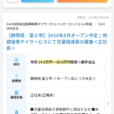
マイカー通勤が可能なため、通勤に便利です。
ご興味をお持ちの方はお気軽にお問い合わせくださ
い。
更新日：2026年03月06日
S＆H合同会社放課後等デイサービス ハッピーエンジェル2号店
S＆H
合同会社
【静岡県／富士市】2024年8月オープン予定♪放
課後等デイサービスにて児童指導員の募集＜正社
員＞
月収
19.0万円～28.0万円
程度※諸手当込
給料
静岡県 富士市 ＜オープン前につき未定＞
勤務地
正社員(正職員)
雇用形態
■児童指導員の資格要件に該当する方 ■未