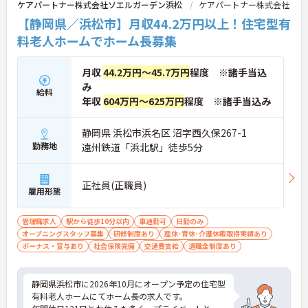
ケアパートナー株式会社ソエルガーデン浜松
ケアパートナー株式会社
【静岡県／浜松市】月収44.2万円以上！住宅型有
料老人ホームでホーム長募集
月収
44.2万円～45.7万円
程度 ※諸手当込
み
給料
年収
604万円～625万円
程度 ※諸手当込み
静岡県 浜松市浜名区 沼字西久保267-1
勤務地
遠州鉄道「浜北駅」徒歩5分
正社員(正職員)
雇用形態
管理職求人
駅から徒歩10分以内
車通勤可
日勤のみ
オープニングスタッフ募集
研修制度あり
産休･育休･介護休暇取得実績あり
ボーナス・賞与あり
社会保険完備
交通費支給
退職金制度あり
静岡県浜松市に2026年10月にオープン予定の住宅型
有料老人ホームにてホーム長の求人です。