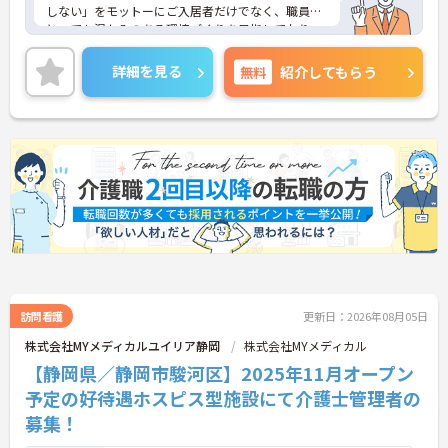
しない」をモットーにご入居者だけでなく、職員に
とっても温かみのある環境づくりを目指しており、
ご利用者一人ひとりに寄り添ってサービスを提供し
ていただける方を募集しています。サービス提供責
詳細を見る
無料
紹介してもらう
任者の経験がなくスタートされた方も多数いらっし
ゃいます。
ご興味のある方には、面接対策ポイントなど、さら
に詳細をお話しいたしますのでお気軽にご相談くだ
さい！
訪問看護
更新日：2026年08月05日
株式会社MYメディカルユイリア静岡
株式会社MYメディカル
【静岡県／静岡市駿河区】2025年11月オープン
予定の好待遇ホスピス型施設にて介護士管理者の
募集！