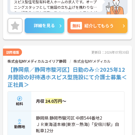
スピス型住宅型有料老人ホームの求人です。オープ
ニングスタッフとして施設の立ち上げを携わりなが
ら、好条件の給与で高いモチベーションを保ちなが
ら勤務することができます。
終末期の患者様やご家族に寄り添い「その人らしい
詳細を見る
無料
紹介してもらう
最期を支える」という看護師としての本質的な役割
を実感できる場です。医療的ケアだけでなく、精神
的・社会的なサポートも重視されるため、患者さん
やご家族と深く関わり、信頼関係を築けることがや
りがいになります。
訪問看護
更新日：2026年07月30日
ご興味をお持ちの方はお気軽にお問い合わせくださ
株式会社MYメディカルユイリア静岡
株式会社MYメディカル
い！
【静岡県／静岡市駿河区】日勤のみ☆2025年12
月開設の好待遇ホスピス型施設にて介護士募集＜
正社員＞
月収
24.0万円
～
給料
静岡県 静岡市駿河区 中原544番地2
ＪＲ東海道本線(東京－熱海)「安倍川駅」自
勤務地
転車12分