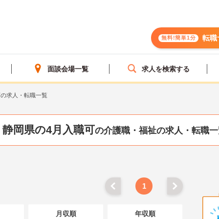
転職
無料!簡単1分
面談会場一覧
求人を検索する
可の求人・転職一覧
静岡県の4月入職可
の介護職・福祉の求人・転職一
1
月収順
年収順