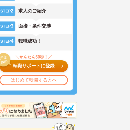
2
求人のご紹介
STEP
3
面接・条件交渉
STEP
4
転職成功！
STEP
転職サポートに登録
はじめて転職する方へ