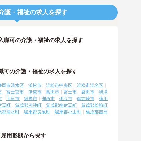
介護・福祉の求人を探す
入職可の介護・福祉の求人を探す
職可の介護・福祉の求人を探す
静岡市清水区
浜松市
浜松市中央区
浜松市浜名区
市
富士宮市
伊東市
島田市
富士市
磐田市
焼津
市
下田市
裾野市
湖西市
伊豆市
御前崎市
菊川
伊豆町
賀茂郡河津町
賀茂郡南伊豆町
賀茂郡松崎町
東郡清水町
駿東郡長泉町
駿東郡小山町
榛原郡吉田
を雇用形態から探す