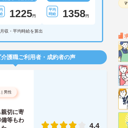
1225
1358
円
円
月収・平均時給を算出
ビ介護職
ご利用者・成約者の声
代
|
男性
も親切に寄
準備等もわ
4.4