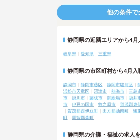
他の条件で
静岡県の近隣エリアから4月
岐阜県
愛知県
三重県
静岡県の市区町村から4月入
静岡市
静岡市葵区
静岡市駿河区
浜松市天竜区
沼津市
熱海市
三島
市
掛川市
藤枝市
御殿場市
袋井
市
伊豆の国市
牧之原市
賀茂郡東
賀茂郡西伊豆町
田方郡函南町
駿
町
周智郡森町
静岡県の介護・福祉の求人