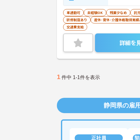
車通勤可
未経験OK
残業少なめ
託
研修制度あり
産休･育休･介護休暇取得実績
交通費支給
詳細を
1
件中 1-1件を表示
静岡県の雇
正社員
契