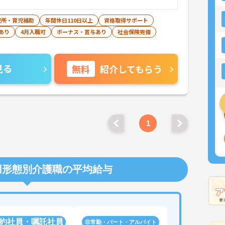
児所・育児補助
年間休日110日以上
資格取得サポート
あり
4月入職可
ボーナス・賞与あり
社会保険完備
見る
無料
紹介してもらう
1
用形態別介護職の平均給与
約社員・嘱託社員
非常勤・パート・アルバイト