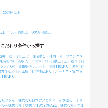
30万円以上
以上
400万円以上
500万円以上
をこだわり条件から探す
勤可
寮・借り上げ
住宅手当・補助
オープニングス
無資格OK
高収入
年間休日110日以上
土日祝休
日
ランクOK
資格取得サポート
研修制度あり
産休･育
残業少なめ
託児所・育児補助あり
ボーナス・賞与あ
金制度あり
会社ツクイ
株式会社日本アメニティライフ協会
ＳＯ
クルー株式会社
株式会社SOYOKAZE
株式会社ケア２