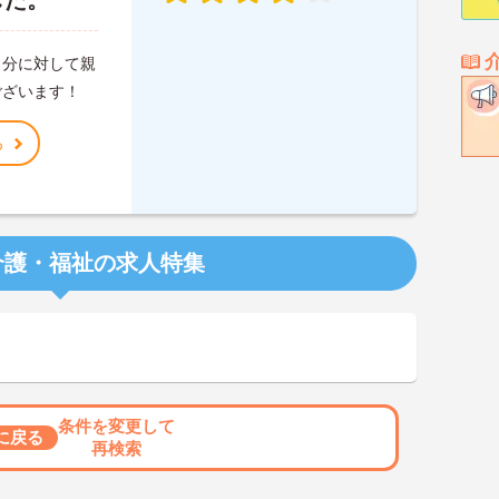
した。
自分に対して親
ございます！
る
介護・福祉の求人特集
条件を変更して
に戻る
再検索