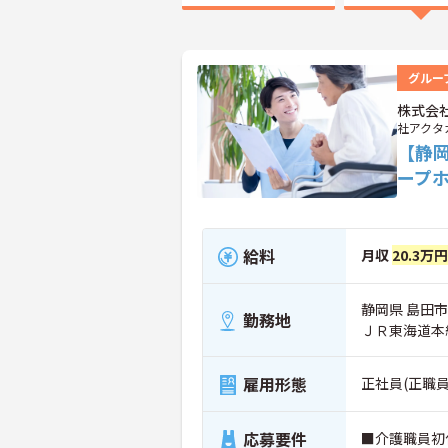
グルー
株式会
社アクタ
【静
ープ
給料
月収
20.3万
静岡県 島田市 
勤務地
ＪＲ東海道本
雇用形態
正社員(正職員
応募要件
■介護職員初