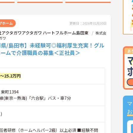
プホーム
更新日：2026年01月30日
社アクタガワアクタガワ ハートフルホーム島田東
株式会
ガワ
岡県/島田市】未経験可◎福利厚生充実！グル
ホームで介護職員の募集＜正社員＞
円～25.2万円
東町1394
線(東京－熱海)「六合駅」バス・車7分
マ
お
)
任者研修（ホームヘルパー2級）以上必須 ■経験不問