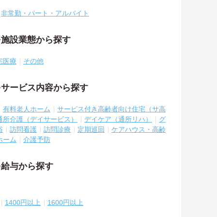
非常勤・パート・アルバイト
を施設業態から探す
宅医療
その他
をサービス内容から探す
有料老人ホーム
サービス付き高齢者向け住宅（サ高
通所介護（デイサービス）
デイケア（通所リハ）
グ
浴
訪問看護
訪問診療
定期巡回
ケアハウス・高齢
ホーム
介護予防
を給与から探す
1400円以上
1600円以上