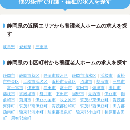
他の条件で介護・福祉の求人を探す
静岡県の近隣エリアから養護老人ホームの求人を探
す
岐阜県
愛知県
三重県
静岡県の市区町村から養護老人ホームの求人を探す
静岡市
静岡市葵区
静岡市駿河区
静岡市清水区
浜松市
浜松
市中央区
浜松市浜名区
浜松市天竜区
沼津市
熱海市
三島市
富士宮市
伊東市
島田市
富士市
磐田市
焼津市
掛川市
藤枝市
御殿場市
袋井市
下田市
裾野市
湖西市
伊豆市
御
前崎市
菊川市
伊豆の国市
牧之原市
賀茂郡東伊豆町
賀茂郡
河津町
賀茂郡南伊豆町
賀茂郡松崎町
賀茂郡西伊豆町
田方郡
函南町
駿東郡清水町
駿東郡長泉町
駿東郡小山町
榛原郡吉田
町
周智郡森町