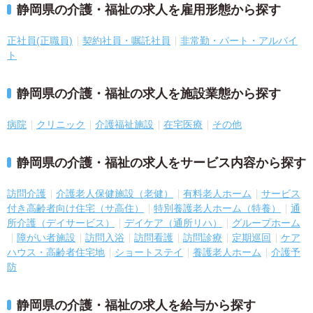
静岡県の介護・福祉の求人を雇用形態から探す
正社員(正職員)
契約社員・嘱託社員
非常勤・パート・アルバイ
ト
静岡県の介護・福祉の求人を施設業態から探す
病院
クリニック
介護福祉施設
在宅医療
その他
静岡県の介護・福祉の求人をサービス内容から探す
訪問介護
介護老人保健施設（老健）
有料老人ホーム
サービス
付き高齢者向け住宅（サ高住）
特別養護老人ホーム（特養）
通
所介護（デイサービス）
デイケア（通所リハ）
グループホーム
障がい者施設
訪問入浴
訪問看護
訪問診療
定期巡回
ケア
ハウス・高齢者住宅地
ショートステイ
養護老人ホーム
介護予
防
静岡県の介護・福祉の求人を給与から探す