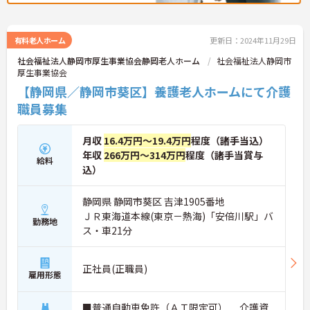
有料老人ホーム
更新日：2024年11月29日
社会福祉法人静岡市厚生事業協会静岡老人ホーム
社会福祉法人静岡市
厚生事業協会
【静岡県／静岡市葵区】養護老人ホームにて介護
職員募集
月収
16.4万円～19.4万円
程度（諸手当込）
年収
266万円～314万円
程度（諸手当賞与
給料
込）
静岡県 静岡市葵区 吉津1905番地
ＪＲ東海道本線(東京－熱海)「安倍川駅」バ
勤務地
ス・車21分
正社員(正職員)
雇用形態
■普通自動車免許（ＡＴ限定可） 介護資