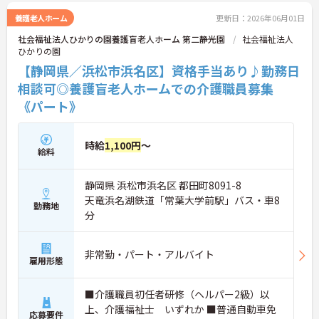
い。
養護老人ホーム
更新日：2026年06月01日
社会福祉法人ひかりの園養護盲老人ホーム 第二静光園
社会福祉法人
ひかりの園
【静岡県／浜松市浜名区】資格手当あり♪勤務日
相談可◎養護盲老人ホームでの介護職員募集
《パート》
時給
1,100円
～
給料
静岡県 浜松市浜名区 都田町8091-8
天竜浜名湖鉄道「常葉大学前駅」バス・車8
勤務地
分
非常勤・パート・アルバイト
雇用形態
■介護職員初任者研修（ヘルパー2級）以
上、介護福祉士 いずれか ■普通自動車免
応募要件