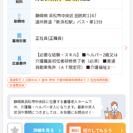
給料
静岡県 浜松市中央区 田尻町1167
勤務地
遠州鉄道「新浜松駅」バス・車13分
正社員(正職員)
雇用形態
【必要な経験・スキル】 ■ヘルパー2級又は
介護職員初任者研修修了者（必須） ■普通
応募要件
自動車免許（ＡＴ限定可） ■介護福祉士あ
れば尚可
車通勤可
日勤のみ
産休･育休･介護休暇取得実績あり
社会保険完備
交通費支給
静岡県浜松市中央区に位置する養護老人ホームで
の、介護職・ヘルパー求人になります。最新の求人
状況や質問につきましては、お気軽にお問合せくだ
さい。
詳細を見る
無料
紹介してもらう