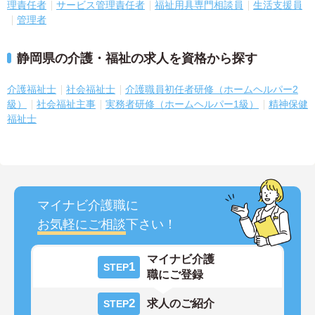
理責任者
サービス管理責任者
福祉用具専門相談員
生活支援員
管理者
静岡県の介護・福祉の求人を資格から探す
介護福祉士
社会福祉士
介護職員初任者研修（ホームヘルパー2
級）
社会福祉主事
実務者研修（ホームヘルパー1級）
精神保健
福祉士
マイナビ介護職に
お気軽にご相談
下さい！
マイナビ介護
1
STEP
職にご登録
2
求人のご紹介
STEP