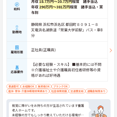
月収
18.7万円～20.7万円
程度 諸手当込
年収
290万円～381万円
程度 諸手当込・賞
給料
与別
静岡県 浜松市浜名区 都田町８０９１－８
天竜浜名湖鉄道「常葉大学前駅」バス・車8
勤務地
分
正社員(正職員)
雇用形態
【必要な経験・スキル】 ■基本的には不問
※介護福祉士や介護職員初任者研修等の資
応募要件
格があれば好待遇
車通勤可
未経験OK
無資格OK
ブランクOK
産休･育休･介護休暇取得実績あり
社会保険完備
交通費支給
退職金制度あり
視覚に障がいをお持ちの方が生活されています養護
老人ホームです。
未経験の方でもしっかり教えていただける環境が整