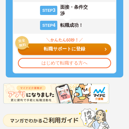
面接・条件交
3
STEP
渉
4
転職成功！
STEP
転職サポートに登録
はじめて転職する方へ