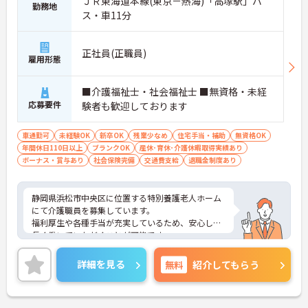
ＪＲ東海道本線(東京－熱海)「高塚駅」バ
勤務地
ス・車11分
正社員(正職員)
雇用形態
■介護福祉士・社会福祉士 ■無資格・未経
応募要件
験者も歓迎しております
車通勤可
未経験OK
新卒OK
残業少なめ
住宅手当・補助
無資格OK
年間休日110日以上
ブランクOK
産休･育休･介護休暇取得実績あり
ボーナス・賞与あり
社会保険完備
交通費支給
退職金制度あり
静岡県浜松市中央区に位置する特別養護老人ホーム
にて介護職員を募集しています。
福利厚生や各種手当が充実しているため、安心して
長く働いていただくことが可能です。
職員の身体のことも考えて持ち上げない介護を実践
していたり、年間休日が112日あるのも嬉しいポイ
詳細を見る
無料
紹介してもらう
ント！
ご興味ある方には、面接対策ポイントなど、さらに
詳細をお話しいたしますのでお気軽にご相談くださ