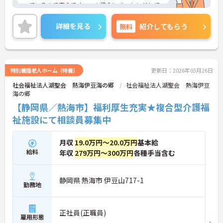
っているので安心です。この機会にチャレンジして
みませんか？スタッフ同士のコミュニケーションも
スムーズで人間関係も良好な職場です。
詳細を見る
無料
紹介してもらう
ご興味のある方はお気軽にお問い合わせください。
特別養護老人ホーム（特養）
更新日：2026年03月26日
社会福祉法人湖聖会 熱海伊豆海の郷
社会福祉法人湖聖会 熱海伊豆
海の郷
【静岡県／熱海市】福利厚生充実★複合型介護福
祉施設にて相談員募集中
月収
19.0万円～20.0万円
基本給
給料
年収
279万円～300万円
各種手当含む
静岡県 熱海市 伊豆山717-1
勤務地
正社員(正職員)
雇用形態