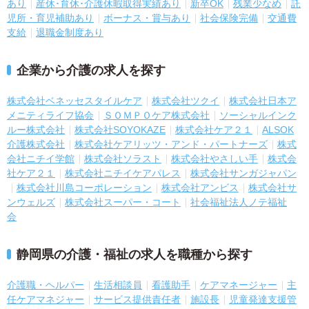
あり
産休･育休･介護休暇取得実績あり
新卒OK
残業少なめ
託
児所・育児補助あり
ボーナス・賞与あり
社会保険完備
交通費
支給
退職金制度あり
企業から介護の求人を探す
株式会社ベネッセスタイルケア
株式会社ツクイ
株式会社日本ア
メニティライフ協会
ＳＯＭＰＯケア株式会社
ソーシャルインク
ルー株式会社
株式会社SOYOKAZE
株式会社ケア２１
ALSOK
介護株式会社
株式会社ケアリッツ・アンド・パートナーズ
株式
会社ニチイ学館
株式会社ソラスト
株式会社やさしい手
株式会
社ケア２１
株式会社ニチイケアパレス
株式会社サンガジャパン
株式会社川島コーポレーション
株式会社アンビス
株式会社サ
ンウェルズ
株式会社スーパー・コート
社会福祉法人ノテ福祉
会
静岡県の介護・福祉の求人を職種から探す
介護職・ヘルパー
生活相談員
看護助手
ケアマネージャー
主
任ケアマネジャー
サービス提供責任者
施設長
児童発達支援管