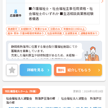
■介護福祉士・社会福祉主事任用資格・社
会福祉士のいずれか ■生活相談員業務経験
応募要件
者優遇
車通勤可
未経験OK
残業少なめ
日勤のみ
年間休日110日以上
産休･育休･介護休暇取得実績あり
社会保険完備
交通費支給
退職金制度あり
静岡県熱海市に位置する複合型介護福祉施設にて介
護職員を募集しています。
充実した福利厚生や研修制度があるため、未経験の
方からベテランの方まで幅広く勤務可能です。
ご興味をお持ちの方には詳細の情報や面接のポイン
トをお伝えしますのでお気軽にお問い合わせくださ
詳細を見る
無料
紹介してもらう
いませ。
特別養護老人ホーム（特養）
更新日：2026年03月18日
社会福祉法人湖聖会 熱海伊豆海の郷
社会福祉法人湖聖会 熱海伊豆
海の郷