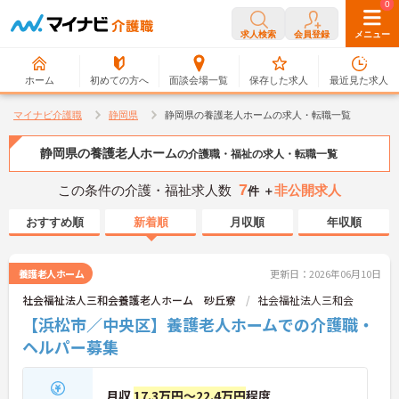
0
0
求人検索
会員登録
メニュー
ホーム
初めての方へ
面談会場一覧
保存した求人
最近見た求人
マイナビ介護職
静岡県
静岡県の養護老人ホームの求人・転職一覧
静岡県の養護老人ホーム
の介護職・福祉の求人・転職一覧
7
この条件の介護・福祉求人数
非公開求人
件 ＋
おすすめ順
新着順
月収順
年収順
養護老人ホーム
更新日：2026年06月10日
社会福祉法人三和会養護老人ホーム 砂丘寮
社会福祉法人三和会
【浜松市／中央区】養護老人ホームでの介護職・
ヘルパー募集
月収
17.3万円～22.4万円
程度