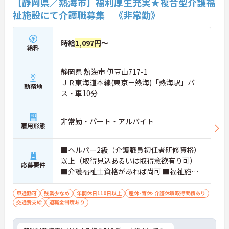
【静岡県／熱海市】福利厚生充実★複合型介護福
祉施設にて介護職募集 《非常勤》
時給
1,097円
～
給料
静岡県 熱海市 伊豆山717-1
ＪＲ東海道本線(東京－熱海)「熱海駅」バ
勤務地
ス・車10分
非常勤・パート・アルバイト
雇用形態
■ヘルパー2級（介護職員初任者研修資格）
以上（取得見込あるいは取得意欲有り可）
応募要件
■介護福祉士資格があれば尚可 ■福祉施設
での実務経験者優遇
車通勤可
残業少なめ
年間休日110日以上
産休･育休･介護休暇取得実績あり
交通費支給
退職金制度あり