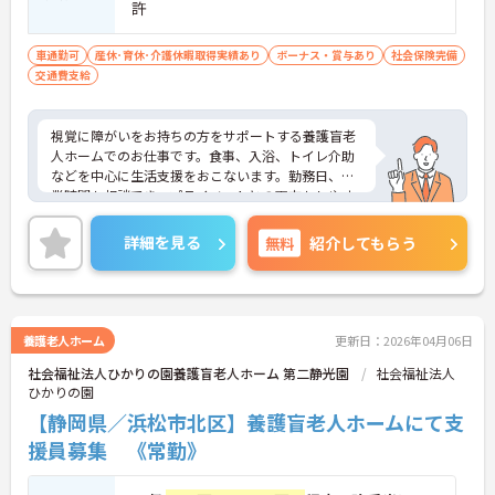
許
車通勤可
産休･育休･介護休暇取得実績あり
ボーナス・賞与あり
社会保険完備
交通費支給
視覚に障がいをお持ちの方をサポートする養護盲老
人ホームでのお仕事です。食事、入浴、トイレ介助
などを中心に生活支援をおこないます。勤務日、就
業時間も相談でき、プライベートとの両方もしやす
いです。
ご興味のある方はお気軽にお問い合わせください。
詳細を見る
無料
紹介してもらう
養護老人ホーム
更新日：2026年04月06日
社会福祉法人ひかりの園養護盲老人ホーム 第二静光園
社会福祉法人
ひかりの園
【静岡県／浜松市北区】養護盲老人ホームにて支
援員募集 《常勤》