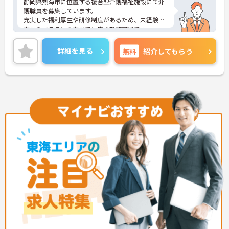
静岡県熱海市に位置する複合型介護福祉施設にて介
護職員を募集しています。
充実した福利厚生や研修制度があるため、未経験の
方からベテランの方まで幅広く勤務可能です。
ご興味をお持ちの方には詳細の情報や面接のポイン
トをお伝えしますのでお気軽にお問い合わせくださ
詳細を見る
無料
紹介してもらう
いませ。