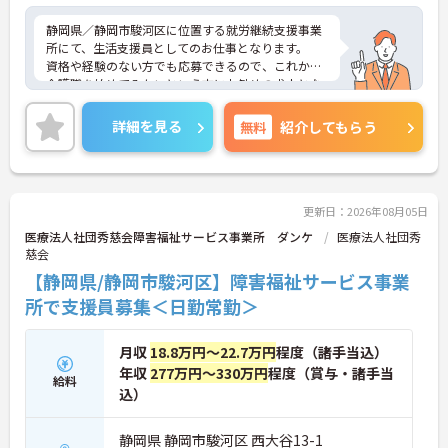
静岡県／静岡市駿河区に位置する就労継続支援事業
所にて、生活支援員としてのお仕事となります。
資格や経験のない方でも応募できるので、これから
介護職を始めてみたいという方にお勧めの求人とな
っております◎マイカー通勤や自転車通勤可能とな
っており、無料駐車場を完備しておりますので、通
詳細を見る
無料
紹介してもらう
勤の際は心配いりません！
ご興味ある方は面接ポイントをお伝えしますので、
お気軽にお問い合わせください♪
更新日：2026年08月05日
医療法人社団秀慈会障害福祉サービス事業所 ダンケ
医療法人社団秀
慈会
【静岡県/静岡市駿河区】障害福祉サービス事業
所で支援員募集＜日勤常勤＞
月収
18.8万円～22.7万円
程度（諸手当込）
年収
277万円～330万円
程度（賞与・諸手当
給料
込）
静岡県 静岡市駿河区 西大谷13-1