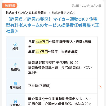
訪問看護
更新日：2026年08月06日
株式会社アンビス医心館 静岡Ⅱ
株式会社アンビス
【静岡県／静岡市葵区】マイカー通勤OK♪住宅
型有料老人ホームのサービス提供責任者募集＜正
社員＞
月収
34.6万円
～程度 諸手当込・夜勤4回想
定
給料
年収
487万円
～程度 ※想定年収
静岡県 静岡市葵区 千代田5-10-20
静岡鉄道静岡清水線「長沼(静岡)駅」バス・
勤務地
車5分
正社員(正職員)
雇用形態
■介護福祉士必須 ■特別養護老人ホーム、
訪問介護、介護老人保健施設、病院などで
応募要件