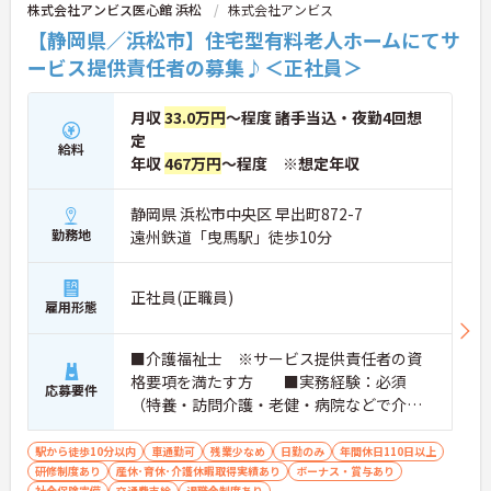
株式会社アンビス医心館 浜松
株式会社アンビス
【静岡県／浜松市】住宅型有料老人ホームにてサ
ービス提供責任者の募集♪＜正社員＞
月収
33.0万円
～程度 諸手当込・夜勤4回想
定
給料
年収
467万円
～程度 ※想定年収
静岡県 浜松市中央区 早出町872-7
勤務地
遠州鉄道「曳馬駅」徒歩10分
正社員(正職員)
雇用形態
■介護福祉士 ※サービス提供責任者の資
格要項を満たす方 ■実務経験：必須
応募要件
（特養・訪問介護・老健・病院などで介護
の実務経験が3年程度ある方）☆サ責未経験
スタートの実績多数☆
駅から徒歩10分以内
車通勤可
残業少なめ
日勤のみ
年間休日110日以上
研修制度あり
産休･育休･介護休暇取得実績あり
ボーナス・賞与あり
社会保険完備
交通費支給
退職金制度あり