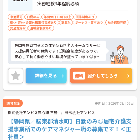
実務経験3年程度必須
車通勤可
日勤のみ
年間休日110日以上
研修制度あり
産休･育休･介護休暇取得実績あり
高収入
ボーナス・賞与あり
社会保険完備
交通費支給
退職金制度あり
静岡県静岡市葵区の住宅型有料老人ホームでサービ
ス提供責任者の募集です！退職金制度があるので、
安心して長く働きやすい環境が整っています◎ま
た、年間休日が115日なので、仕事とプライベート
を両立しやすい職場です♪ご興味のある方は、面接
ポイントをお伝えしますので、お気軽にご連絡くだ
詳細を見る
無料
紹介してもらう
さい。
訪問看護
更新日：2026年08月06日
株式会社アンビス医心館 三島
株式会社アンビス
【静岡県／駿東郡清水町】日勤のみ◎居宅介護支
援事業所でのケアマネジャー職の募集です！＜正
社員＞