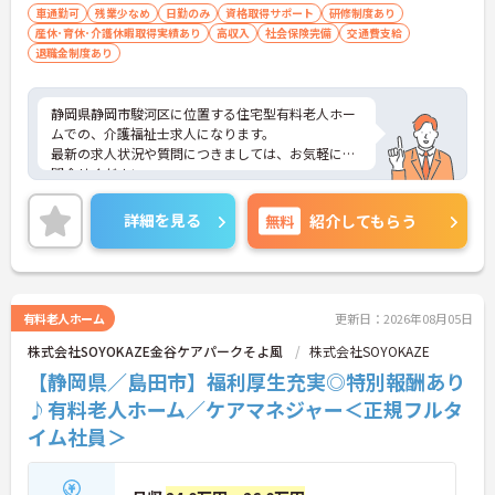
車通勤可
残業少なめ
日勤のみ
資格取得サポート
研修制度あり
産休･育休･介護休暇取得実績あり
高収入
社会保険完備
交通費支給
退職金制度あり
静岡県静岡市駿河区に位置する住宅型有料老人ホー
ムでの、介護福祉士求人になります。
最新の求人状況や質問につきましては、お気軽にお
問合せください。
詳細を見る
無料
紹介してもらう
有料老人ホーム
更新日：2026年08月05日
株式会社SOYOKAZE金谷ケアパークそよ風
株式会社SOYOKAZE
【静岡県／島田市】福利厚生充実◎特別報酬あり
♪有料老人ホーム／ケアマネジャー＜正規フルタ
イム社員＞