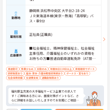
静岡県 浜松市中央区 大平台2-18-24
ＪＲ東海道本線(東京－熱海)「高塚駅」バ
勤務地
ス・車9分
正社員(正職員)
雇用形態
■社会福祉士、精神保健福祉士、社会福祉
主事任用、介護福祉士のいずれかの資格を
応募要件
お持ちの方■普通自動車運転免許（AT限定
可）
車通勤可
残業少なめ
日勤のみ
年間休日110日以上
資格取得サポート
研修制度あり
産休･育休･介護休暇取得実績あり
ボーナス・賞与あり
社会保険完備
交通費支給
退職金制度あり
福利厚生充実の大手福祉サービス企業での求人で
す！ご興味ある方には、面接対策ポイントなど、さ
らに詳細をお話しいたしますのでお気軽にご相談く
ださい！