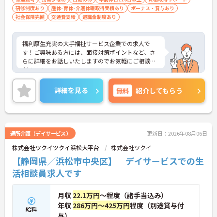
研修制度あり
産休･育休･介護休暇取得実績あり
ボーナス・賞与あり
社会保険完備
交通費支給
退職金制度あり
福利厚生充実の大手福祉サービス企業での求人で
す！ご興味ある方には、面接対策ポイントなど、さ
らに詳細をお話しいたしますのでお気軽にご相談く
ださい！
詳細を見る
無料
紹介してもらう
通所介護（デイサービス）
更新日：2026年08月06日
株式会社ツクイツクイ浜松大平台
株式会社ツクイ
【静岡県／浜松市中央区】 デイサービスでの生
活相談員求人です
月収
22.1万円
～程度（諸手当込み）
年収
286万円～425万円
程度（別途賞与付
給料
与）