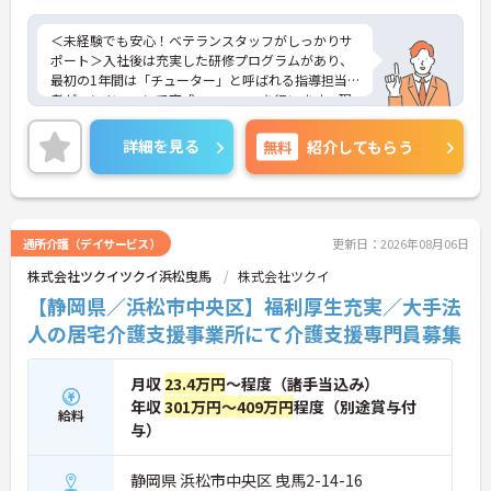
＜未経験でも安心！ベテランスタッフがしっかりサ
ポート＞入社後は充実した研修プログラムがあり、
最初の1年間は「チューター」と呼ばれる指導担当
者がマンツーマンで育成・フォローを行います。現
場ではベテランのサービス提供責任者があなたをバ
ックアップするので、困ったことがあればすぐに相
詳細を見る
無料
紹介してもらう
談できます。焦らずじっくりとスキルを身につけて
いける温かい環境です。
＜助け合いが自然に生まれる、明るい職場です＞ス
タッフ同士がお互いに助け合いながら働いている、
とても明るく関係性の良い事業所です。ワークライ
通所介護（デイサービス）
更新日：2026年08月06日
フバランスを重視しているためお休みが取りやす
株式会社ツクイツクイ浜松曳馬
株式会社ツクイ
く、仕事だけでなくプライベートも大切にできる環
境です。また充実した福利厚生なども魅力♪安定し
【静岡県／浜松市中央区】福利厚生充実／大手法
た待遇の中で、モチベーション高くお仕事に取り組
人の居宅介護支援事業所にて介護支援専門員募集
めます。
月収
23.4万円
～程度（諸手当込み）
年収
301万円～409万円
程度（別途賞与付
給料
与）
静岡県 浜松市中央区 曳馬2-14-16