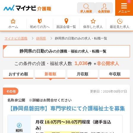
0
0
求人検索
会員登録
メニュー
ホーム
初めての方へ
面談会場一覧
保存した求人
最近見た求人
マイナビ介護職
静岡県
静岡県の日勤のみの求人・転職一覧
静岡県の日勤のみ
の介護職・福祉の求人・転職一覧
1,036
この条件の介護・福祉求人数
非公開求人
件 ＋
おすすめ順
新着順
月収順
年収順
その他
更新日：2026年08月07日
名称非公開 ※詳細はお問合せください
【静岡県磐田市】専門学校にて介護福祉士を募集
月収
18.0万円～30.0万円
程度（諸手当込
み）
給料