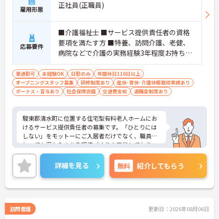
正社員(正職員)
雇用形態
■介護福祉士 ■サービス提供責任者の資格
要項を満たす方 ■特養、訪問介護、老健、
応募要件
病院などで介護の実務経験3年程度お持ちの
方 ※サービス提供責任者未経験も可（サ責
未経験スタートの実績多数）
車通勤可
未経験OK
日勤のみ
年間休日110日以上
オープニングスタッフ募集
研修制度あり
産休･育休･介護休暇取得実績あり
ボーナス・賞与あり
社会保険完備
交通費支給
退職金制度あり
駿東郡清水町に位置する住宅型有料老人ホームにお
けるサービス提供責任者の募集です。「ひとりには
しない」をモットーにご入居者だけでなく、職員に
とっても温かみのある環境づくりを目指しており、
ご利用者一人ひとりに寄り添ってサービスを提供し
ていただける方を募集しています。サービス提供責
詳細を見る
無料
紹介してもらう
任者の経験がなくスタートされた方も多数いらっし
ゃいます。
ご興味のある方には、面接対策ポイントなど、さら
に詳細をお話しいたしますのでお気軽にご相談くだ
さい！
訪問看護
更新日：2026年08月06日