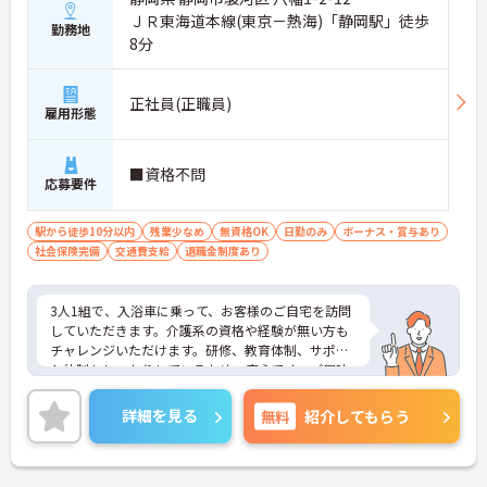
ＪＲ東海道本線(東京－熱海)「静岡駅」徒歩
勤務地
8分
正社員(正職員)
雇用形態
■資格不問
応募要件
駅から徒歩10分以内
残業少なめ
無資格OK
日勤のみ
ボーナス・賞与あり
社会保険完備
交通費支給
退職金制度あり
3人1組で、入浴車に乗って、お客様のご自宅を訪問
していただきます。介護系の資格や経験が無い方も
チャレンジいただけます。研修、教育体制、サポー
ト体制もしっかりしているため、安心です。ご興味
をお持ちの方には詳細の情報や面接のポイントをお
伝えしますのでお気軽にお問い合わせくださいま
詳細を見る
無料
紹介してもらう
せ。