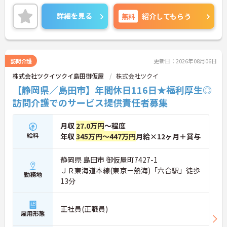
する施設のため、福利厚生も非常に充実しておりま
す！
詳細を見る
無料
紹介してもらう
未経験の方でも丁寧に指導・研修制度も整っており
ますので安心して働ける環境です。
ご興味をお持ちの方には、詳細の情報や面接のポイ
ントをお伝えしますのでお気軽にお問い合わせくだ
さい。
訪問介護
更新日：2026年08月06日
株式会社ツクイツクイ島田御仮屋
株式会社ツクイ
【静岡県／島田市】年間休日116日★福利厚生◎
訪問介護でのサービス提供責任者募集
月収
27.0万円
～程度
給料
年収
345万円～447万円
月給×12ヶ月＋賞与
静岡県 島田市 御仮屋町7427-1
ＪＲ東海道本線(東京－熱海)「六合駅」徒歩
勤務地
13分
正社員(正職員)
雇用形態