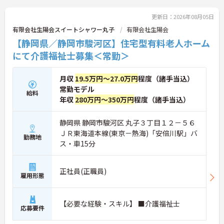
更新日：2026年08月05日
有限会社生陽会スイートシャワー丸子
有限会社生陽会
【静岡県／静岡市駿河区】住宅型有料老人ホーム
にて介護福祉士募集＜常勤＞
月収
19.5万円～27.0万円
程度（諸手当込）
常勤モデル
給料
年収
280万円～350万円
程度（諸手当込）
静岡県 静岡市駿河区 丸子３丁目１２－５６
ＪＲ東海道本線(東京－熱海)「安倍川駅」バ
勤務地
ス・車15分
正社員(正職員)
雇用形態
【必要な経験・スキル】 ■介護福祉士
応募要件