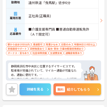
勤務地
遠州鉄道「曳馬駅」徒歩6分
正社員(正職員)
雇用形態
■介護支援専門員 ■普通自動車運転免許
応募要件
（ＡＴ限定可）
駅から徒歩10分以内
車通勤可
残業少なめ
日勤のみ
年間休日110日以上
資格取得サポート
研修制度あり
産休･育休･介護休暇取得実績あり
ボーナス・賞与あり
社会保険完備
交通費支給
退職金制度あり
静岡県浜松市中央区に位置するデイサービスです。
駐車場が完備されていて、マイカー通勤が可能なた
め、通勤に便利です。
産前産後休暇、育児休暇など、大手グループが運営
する施設のため、福利厚生も非常に充実しておりま
す！
詳細を見る
無料
紹介してもらう
未経験の方でも丁寧に指導・研修制度も整っており
ますので安心して働ける環境です。
ご興味をお持ちの方には、詳細の情報や面接のポイ
ントをお伝えしますのでお気軽にお問い合わせくだ