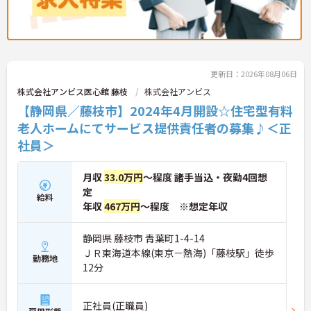
更新日：2026年08月06日
株式会社アンビス医心館 藤枝
株式会社アンビス
【静岡県／藤枝市】2024年4月開設☆住宅型有料
老人ホームにてサービス提供責任者の募集♪＜正
社員＞
月収
33.0万円
～程度 諸手当込・夜勤4回想
定
給料
年収
467万円
～程度 ※想定年収
静岡県 藤枝市 青葉町1-4-14
ＪＲ東海道本線(東京－熱海)「藤枝駅」徒歩
勤務地
12分
正社員(正職員)