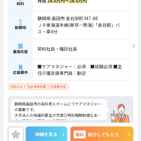
月収
24.0万円～26.0万円
給料
静岡県 島田市 金谷栄町347-88
ＪＲ東海道本線(東京－熱海)「金谷駅」バ
勤務地
ス・車4分
契約社員・嘱託社員
雇用形態
■ケアマネジャー：必須 ■経験必須 ■主
応募要件
任介護支援専門員：歓迎
日勤のみ
社会保険完備
交通費支給
静岡県島田市の有料老人ホームにてケアマネジャー
の募集です。
大手法人の為福利厚生が充実◎特別報酬制度もあ
り、頑張りが評価される環境です！
リフレッシュ休暇が年間17日とプライベートとの両
立も可能です。
詳細を見る
無料
紹介してもらう
ご興味のある方には、面接対策ポイントなどさらに