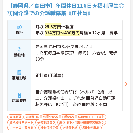
【静岡県／島田市】年間休日116日★福利厚生◎
訪問介護での介護職募集《正社員》
月収
25.3万円
～程度
給料
年収
324万円～430万円
月給×12ヶ月＋賞与
静岡県 島田市 御仮屋町7427-1
ＪＲ東海道本線(東京－熱海)「六合駅」徒歩
勤務地
13分
正社員(正職員)
雇用形態
■介護職員初任者研修（ヘルパー2級）以
上、介護福祉士 いずれか ■普通自動車運
応募要件
転免許(AT限定可) 必須 ■経験：不問
車通勤可
未経験OK
残業少なめ
日勤のみ
年間休日110日以上
資格取得サポート
研修制度あり
産休･育休･介護休暇取得実績あり
ボーナス・賞与あり
社会保険完備
交通費支給
退職金制度あり