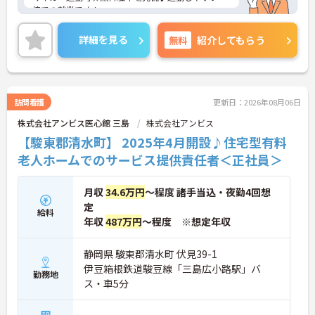
境での就業です！
ご興味ある方には、面接対策ポイントなど、さらに
詳細をお話しいたしますのでお気軽にご相談くださ
詳細を見る
無料
紹介してもらう
い。
訪問看護
更新日：2026年08月06日
株式会社アンビス医心館 三島
株式会社アンビス
【駿東郡清水町】 2025年4月開設♪住宅型有料
老人ホームでのサービス提供責任者＜正社員＞
月収
34.6万円
～程度 諸手当込・夜勤4回想
定
給料
年収
487万円
～程度 ※想定年収
静岡県 駿東郡清水町 伏見39-1
伊豆箱根鉄道駿豆線「三島広小路駅」バ
勤務地
ス・車5分