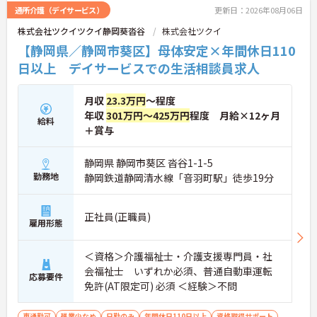
さい。
通所介護（デイサービス）
更新日：2026年08月06日
株式会社ツクイツクイ静岡葵沓谷
株式会社ツクイ
【静岡県／静岡市葵区】母体安定×年間休日110
日以上 デイサービスでの生活相談員求人
月収
23.3万円
～程度
年収
301万円～425万円
程度 月給×12ヶ月
給料
＋賞与
静岡県 静岡市葵区 沓谷1-1-5
勤務地
静岡鉄道静岡清水線「音羽町駅」徒歩19分
正社員(正職員)
雇用形態
＜資格＞介護福祉士・介護支援専門員・社
会福祉士 いずれか必須、普通自動車運転
応募要件
免許(AT限定可) 必須 ＜経験＞不問
車通勤可
残業少なめ
日勤のみ
年間休日110日以上
資格取得サポート