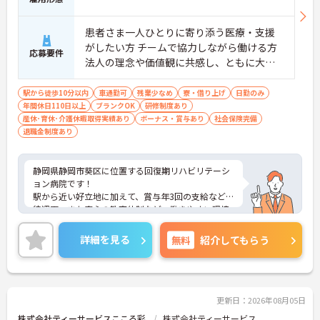
患者さま一人ひとりに寄り添う医療・支援
がしたい方 チームで協力しながら働ける方
応募要件
法人の理念や価値観に共感し、ともに大切
にしてくださる方
駅から徒歩10分以内
車通勤可
残業少なめ
寮・借り上げ
日勤のみ
年間休日110日以上
ブランクOK
研修制度あり
産休･育休･介護休暇取得実績あり
ボーナス・賞与あり
社会保険完備
退職金制度あり
静岡県静岡市葵区に位置する回復期リハビリテーシ
ョン病院です！
駅から近い好立地に加えて、賞与年3回の支給などの
待遇面、また安心の教育体制など、働きやすい環境
が揃っています。
法人内に託児所があり、仕事と家庭を両立しながら
詳細を見る
無料
紹介してもらう
ライフスタイルにあわせて長く就業することができ
る点も魅力の一つです。
★教育体制・キャリア支援
更新日：2026年08月05日
・プリセプター制度あり！
株式会社ティーサービスこころ彩
株式会社ティーサービス