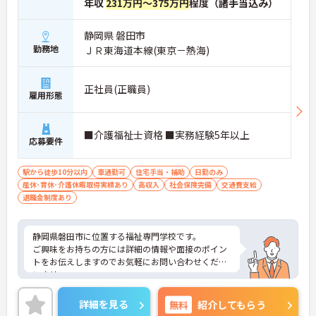
年収
231万円～375万円
程度（諸手当込み）
静岡県 磐田市
勤務地
ＪＲ東海道本線(東京－熱海)
正社員(正職員)
雇用形態
■介護福祉士資格 ■実務経験5年以上
応募要件
駅から徒歩10分以内
車通勤可
住宅手当・補助
日勤のみ
産休･育休･介護休暇取得実績あり
高収入
社会保険完備
交通費支給
退職金制度あり
静岡県磐田市に位置する福祉専門学校です。
ご興味をお持ちの方には詳細の情報や面接のポイン
トをお伝えしますのでお気軽にお問い合わせくださ
いませ。
詳細を見る
無料
紹介してもらう