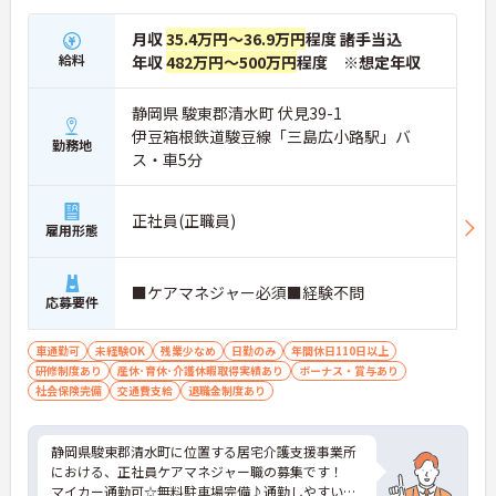
月収
35.4万円～36.9万円
程度 諸手当込
給料
年収
482万円～500万円
程度 ※想定年収
静岡県 駿東郡清水町 伏見39-1
伊豆箱根鉄道駿豆線「三島広小路駅」バ
勤務地
ス・車5分
正社員(正職員)
雇用形態
■ケアマネジャー必須■経験不問
応募要件
車通勤可
未経験OK
残業少なめ
日勤のみ
年間休日110日以上
研修制度あり
産休･育休･介護休暇取得実績あり
ボーナス・賞与あり
社会保険完備
交通費支給
退職金制度あり
静岡県駿東郡清水町に位置する居宅介護支援事業所
における、正社員ケアマネジャー職の募集です！
マイカー通勤可☆無料駐車場完備♪通勤しやすい環