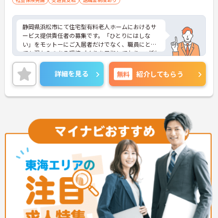
静岡県浜松市にて住宅型有料老人ホームにおけるサ
ービス提供責任者の募集です。「ひとりにはしな
い」をモットーにご入居者だけでなく、職員にとっ
ても温かみのある環境づくりを目指しており、ご利
用者一人ひとりに寄り添ってサービスを提供してい
ただける方を募集しています。サービス提供責任者
詳細を見る
無料
紹介してもらう
の経験がなくスタートされた方も多数いらっしゃい
ます。
ご興味のある方には、面接対策ポイントなど、さら
に詳細をお話しいたしますのでお気軽にご相談くだ
さい！