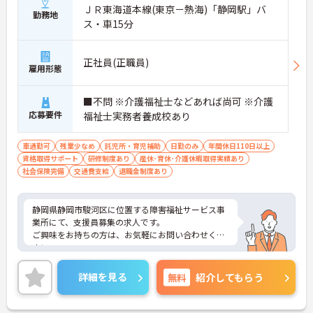
ＪＲ東海道本線(東京－熱海)「静岡駅」バ
勤務地
ス・車15分
正社員(正職員)
雇用形態
■不問 ※介護福祉士などあれば尚可 ※介護
応募要件
福祉士実務者養成校あり
車通勤可
残業少なめ
託児所・育児補助
日勤のみ
年間休日110日以上
資格取得サポート
研修制度あり
産休･育休･介護休暇取得実績あり
社会保険完備
交通費支給
退職金制度あり
静岡県静岡市駿河区に位置する障害福祉サービス事
業所にて、支援員募集の求人です。
ご興味をお持ちの方は、お気軽にお問い合わせくだ
さい。
詳細を見る
無料
紹介してもらう