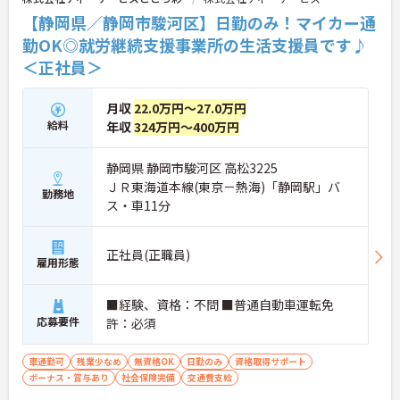
・キャリアラダー制度（段階的キャリアアップ）
【静岡県／静岡市駿河区】日勤のみ！マイカー通
・グループ内研修、勉強会を定期的に開催
・資格取得支援制度あり（外部研修・受講料補助）
勤OK◎就労継続支援事業所の生活支援員です♪
・役職チャレンジ制度あり
＜正社員＞
★職場環境
・育休産休実績100％！法人内託児所あり！将来的
月収
22.0万円～27.0万円
にライフスタイルの変化があっても安心の環境
給料
年収
324万円～400万円
・職種を超えて相談しやすい風土があります！
・安定した法人基盤と福利厚生で、長く働きやすい
静岡県 静岡市駿河区 高松3225
★業界水準を上回る処遇改善の実績と好待遇
ＪＲ東海道本線(東京－熱海)「静岡駅」バ
勤務地
・R&Oの賃金は、「経験」「成長」「貢献」がきち
ス・車11分
んと反映される仕組みを構築
・職能は3階層9段階に分かれており、役割・責任の
広がりに応じて等級が上がる！
正社員(正職員)
雇用形態
・賞与年3回！
・退職前払金制度あり（将来の退職金として積み立
てるだけでなく、資産形成のベースとなる手当とし
■経験、資格：不問 ■普通自動車運転免
て、企業型確定拠出年金（DC）やつみたてNISA等に
応募要件
許：必須
活用できる仕組みです。）
車通勤可
残業少なめ
無資格OK
日勤のみ
資格取得サポート
ボーナス・賞与あり
社会保険完備
交通費支給