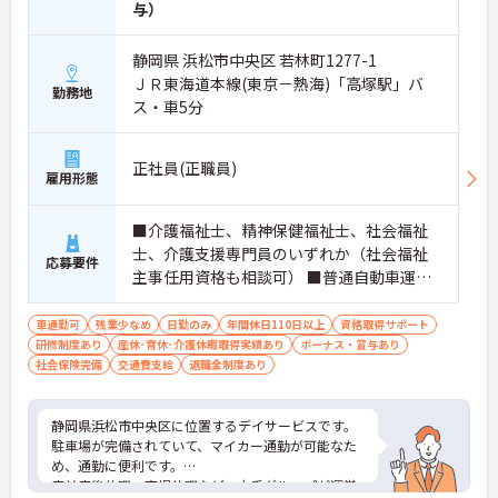
与）
静岡県 浜松市中央区 若林町1277-1
ＪＲ東海道本線(東京－熱海)「高塚駅」バ
勤務地
ス・車5分
正社員(正職員)
雇用形態
■介護福祉士、精神保健福祉士、社会福祉
士、介護支援専門員のいずれか（社会福祉
応募要件
主事任用資格も相談可） ■普通自動車運転
免許（ＡＴ限定可） ■未経験可
車通勤可
残業少なめ
日勤のみ
年間休日110日以上
資格取得サポート
研修制度あり
産休･育休･介護休暇取得実績あり
ボーナス・賞与あり
社会保険完備
交通費支給
退職金制度あり
静岡県浜松市中央区に位置するデイサービスです。
駐車場が完備されていて、マイカー通勤が可能なた
め、通勤に便利です。
産前産後休暇、育児休暇など、大手グループが運営