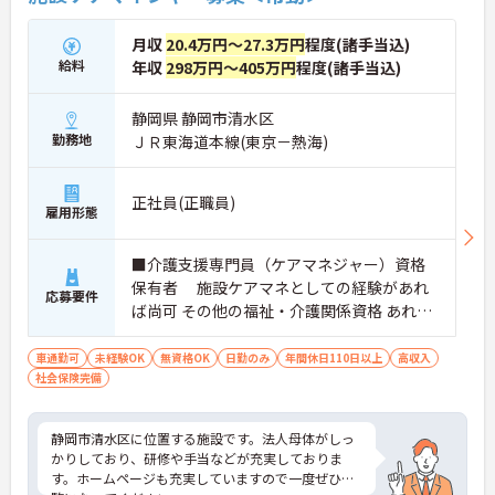
を磨けるだけでなく、キャリアアップ制度を通じて
将来的なステップアップも目指せます。
月収
20.4万円～27.3万円
程度(諸手当込)
給料
年収
298万円～405万円
程度(諸手当込)
静岡県 静岡市清水区
勤務地
ＪＲ東海道本線(東京－熱海)
正社員(正職員)
雇用形態
■介護支援専門員（ケアマネジャー）資格
保有者 施設ケアマネとしての経験があれ
応募要件
ば尚可 その他の福祉・介護関係資格 あれば
尚可 認知症実践者研修 普通自動車運転免許
あれば尚可（ＡＴ限定可）
車通勤可
未経験OK
無資格OK
日勤のみ
年間休日110日以上
高収入
社会保険完備
静岡市清水区に位置する施設です。法人母体がしっ
かりしており、研修や手当などが充実しておりま
す。ホームページも充実していますので一度ぜひご