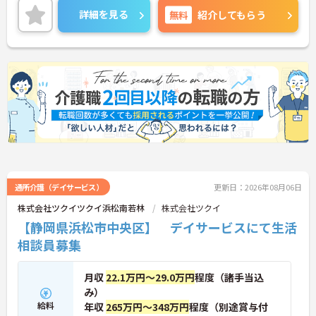
詳細を見る
無料
紹介してもらう
通所介護（デイサービス）
更新日：2026年08月06日
株式会社ツクイツクイ浜松南若林
株式会社ツクイ
【静岡県浜松市中央区】 デイサービスにて生活
相談員募集
月収
22.1万円～29.0万円
程度（諸手当込
み）
給料
年収
265万円～348万円
程度（別途賞与付