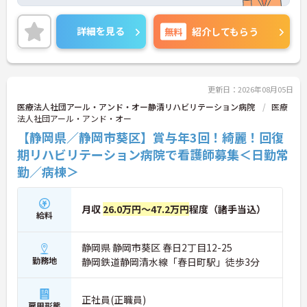
覧になってください。
ご興味をお持ちの方には詳細の情報や面接のポイン
トなどお伝えいたしますのでお気軽にお問い合わせ
詳細を見る
無料
紹介してもらう
くださいませ。
更新日：2026年08月05日
医療法人社団アール・アンド・オー静清リハビリテーション病院
医療
法人社団アール・アンド・オー
【静岡県／静岡市葵区】賞与年3回！綺麗！回復
期リハビリテーション病院で看護師募集＜日勤常
勤／病棟＞
月収
26.0万円～47.2万円
程度（諸手当込）
給料
静岡県 静岡市葵区 春日2丁目12-25
勤務地
静岡鉄道静岡清水線「春日町駅」徒歩3分
正社員(正職員)
雇用形態