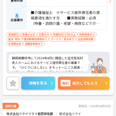
雇用形態
■介護福祉士 ※サービス提供責任者の資
格要項を満たす方 ■実務経験：必須
応募要件
（特養・訪問介護・老健・病院などで介護
の実務経験が3年程度ある方）☆サ責未経験
スタートの実績多数☆
車通勤可
残業少なめ
日勤のみ
年間休日110日以上
研修制度あり
産休･育休･介護休暇取得実績あり
ボーナス・賞与あり
社会保険完備
交通費支給
退職金制度あり
静岡県藤枝市にて2024年4月に開設した住宅型有料
老人ホームにおけるサービス提供責任者の募集で
す。「ひとりにはしない」をモットーにご入居者だ
けでなく、職員にとっても温かみのある環境づくり
を目指しており、ご利用者一人ひとりに寄り添って
サービスを提供していただける方を募集していま
詳細を見る
無料
紹介してもらう
す。サービス提供責任者の経験がなくスタートされ
た方も多数いらっしゃいます。
ご興味のある方には、面接対策ポイントなど、さら
に詳細をお話しいたしますのでお気軽にご相談くだ
さい！
訪問介護
更新日：2026年08月06日
株式会社ツクイツクイ島田御仮屋
株式会社ツクイ