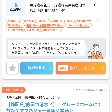
■介護福祉士・介護職員実務者研修 いず
応募要件
れか必須 ■経験：不問
車通勤可
残業少なめ
日勤のみ
年間休日110日以上
資格取得サポート
研修制度あり
産休･育休･介護休暇取得実績あり
ボーナス・賞与あり
社会保険完備
交通費支給
退職金制度あり
＜リフレッシュ休暇でプライベートも充実＞仕事だ
けでなくプライベートの時間も大切にできるよう、
年間最大12日（毎月1日付与）の「リフレッシュ休
暇」という独自の制度があります。有給休暇とは別
に付与されるため、これらを組み合わせて連休を取
得し、旅行や趣味を楽しむスタッフも多くいます。
詳細を見る
無料
紹介してもらう
また、残業は月平均10時間程度と少なめで、夜勤も
ないため、生活リズムを整えやすく、無理なく長く
働き続けられる環境です。
＜専門性を磨ける！「あたりまえの生活」を支える
プロへ＞サービス提供責任者として、お客様が望む
グループホーム
更新日：2026年08月06日
生活を実現するためにケアプランを調整し、ヘルパ
名称非公開 ※詳細はお問合せください
ーへの指示や連携を行う重要なポジションです。業
務効率化のために業務用スマホの貸与もあり、スム
【静岡県/静岡市清水区】 グループホームにて
ーズに業務を行えます。お客様の「あたりまえの日
施設ケアマネジャー募集＜常勤＞
常生活」を支えるプロフェッショナルとしてスキル