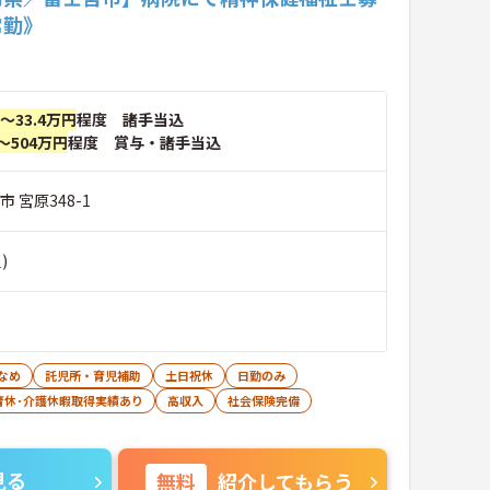
常勤》
円～33.4万円
程度 諸手当込
～504万円
程度 賞与・諸手当込
 宮原348-1
)
なめ
託児所・育児補助
土日祝休
日勤のみ
育休･介護休暇取得実績あり
高収入
社会保険完備
見る
無料
紹介してもらう