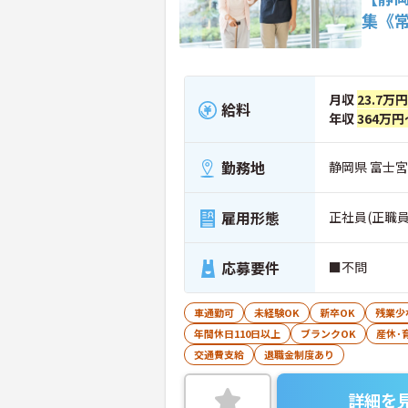
集《
月収
23.7万
給料
年収
364万円
勤務地
静岡県 富士宮市
雇用形態
正社員(正職員
応募要件
■不問
車通勤可
未経験OK
新卒OK
残業少
年間休日110日以上
ブランクOK
産休･
交通費支給
退職金制度あり
詳細を