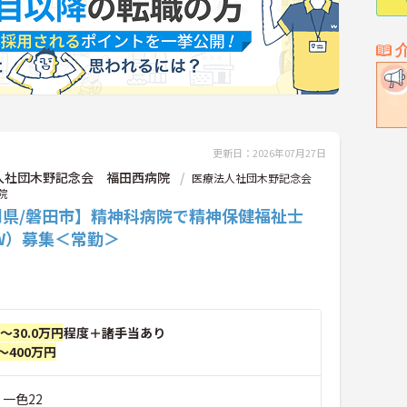
更新日：2026年07月27日
人社団木野記念会 福田西病院
医療法人社団木野記念会
院
岡県/磐田市】精神科病院で精神保健福祉士
W）募集＜常勤＞
円～30.0万円
程度＋諸手当あり
～400万円
 一色22