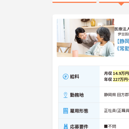
医療法
伊豆函
【静
《常
月収
14.9万
給料
年収
227万円
勤務地
静岡県 田方郡
雇用形態
正社員(正職員
応募要件
■不問