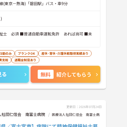
線(東京－熱海)「磐田駅」バス・車9分
)
祉士 必須 ■普通自動車運転免許 あれば尚可 ■未
日勤のみ
ブランクOK
産休･育休･介護休暇取得実績あり
費支給
退職金制度あり
見る
無料
紹介してもらう
更新日：2026年07月24日
人社団仁信会 南富士病院
医療法人社団仁信会 南富士病
岡県／富士宮市】病院にて精神保健福祉士募