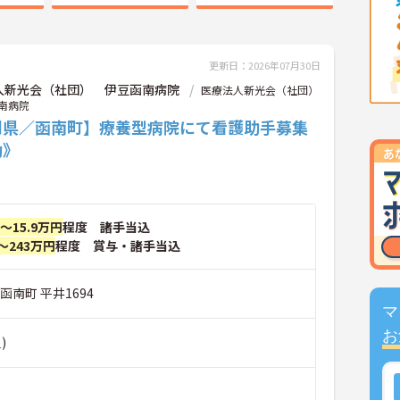
更新日：2026年07月30日
人新光会（社団） 伊豆函南病院
医療法人新光会（社団）
南病院
岡県／函南町】療養型病院にて看護助手募集
勤》
円～15.9万円
程度 諸手当込
～243万円
程度 賞与・諸手当込
函南町 平井1694
マ
お
)