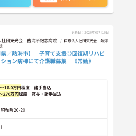
更新日：2026年07月16日
人社団東光会 熱海所記念病院
医療法人社団東光会 熱海
院
岡県／熱海市】 子育て支援◎回復期リハビ
ーション病棟にて介護職募集 《常勤》
円～18.0万円
程度 諸手当込
～276万円
程度 賞与・諸手当込
昭和町20-20
)