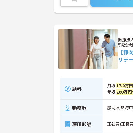
医療法
所記念病
【静
リテ
月収
17.0万
給料
年収
260万円
勤務地
静岡県 熱海市 
雇用形態
正社員(正職員