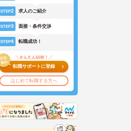
2
求人のご紹介
STEP
3
面接・条件交渉
STEP
4
転職成功！
STEP
転職サポートに登録
はじめて転職する方へ