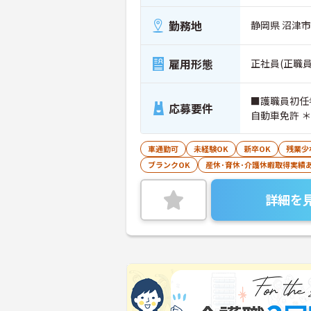
勤務地
静岡県 沼津
雇用形態
正社員(正職員
■護職員初任
応募要件
自動車免許 
車通勤可
未経験OK
新卒OK
残業少
ブランクOK
産休･育休･介護休暇取得実績
詳細を