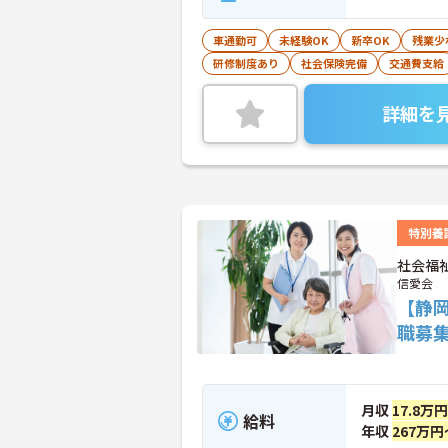
車通勤可
未経験OK
新卒OK
残業少
研修制度あり
社会保険完備
交通費支給
詳細を
特別養
社会福
信愛会
【静
職募
月収
17.8万
給料
年収
267万円