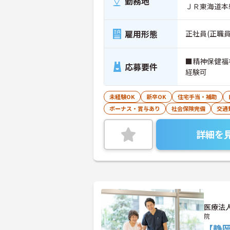
勤務地
ＪＲ東海道本
雇用形態
正社員(正職員
■精神保健福
応募要件
経験可
未経験OK
新卒OK
住宅手当・補助
ボーナス・賞与あり
社会保険完備
交通
詳細を
医療法
院
【静