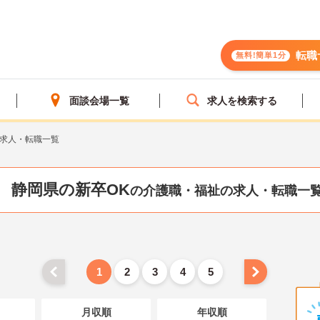
転職
無料!簡単1分
面談会場一覧
求人を検索する
の求人・転職一覧
静岡県の新卒OK
の介護職・福祉の求人・転職一
1
2
3
4
5
月収順
年収順