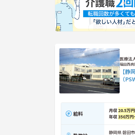
医療法
福田西病
【静
（PS
月収
20.5万
給料
年収
350万円
静岡県 磐田市