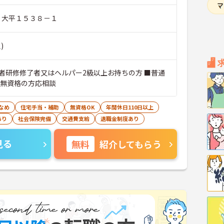
市 大平１５３８－１
)
者研修修了者又はヘルパー2級以上お持ちの方 ■普通
＊無資格の方応相談
なめ
住宅手当・補助
無資格OK
年間休日110日以上
あり
社会保険完備
交通費支給
退職金制度あり
見る
無料
紹介してもらう