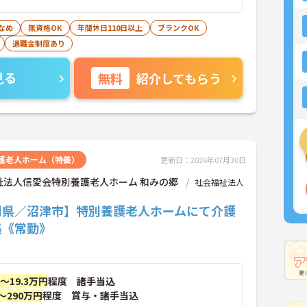
なめ
無資格OK
年間休日110日以上
ブランクOK
退職金制度あり
見る
無料
紹介してもらう
護老人ホーム（特養）
更新日：2026年07月30日
祉法人信愛会特別養護老人ホーム 和みの郷
社会福祉法人
岡県／沼津市】特別養護老人ホームにて介護
集《常勤》
円～19.3万円
程度 諸手当込
～290万円
程度 賞与・諸手当込