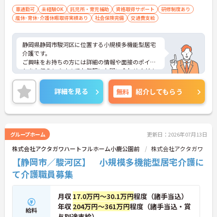
車通勤可
未経験OK
託児所・育児補助
資格取得サポート
研修制度あり
産休･育休･介護休暇取得実績あり
社会保険完備
交通費支給
静岡県静岡市駿河区に位置する小規模多機能型居宅
介護です。
ご興味をお持ちの方には詳細の情報や面接のポイン
トをお伝えしますのでお気軽にお問い合わせくださ
いませ。
詳細を見る
無料
紹介してもらう
グループホーム
更新日：2026年07月13日
株式会社アクタガワハートフルホーム小鹿公園前
株式会社アクタガワ
【静岡市／駿河区】 小規模多機能型居宅介護に
て介護職員募集
月収
17.0万円～30.1万円
程度（諸手当込）
年収
204万円～361万円
程度（諸手当込・賞
給料
与別途支給）