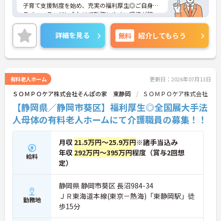
子育て支援制度を始め、充実の福利厚生◎ご自身の
ライフステージに合わせて勤務しやすい環境が整っ
ているため、長く安心して勤務して頂けます♪
また、残業少なめなので出勤日でもプライベートの
詳細を見る
無料
紹介してもらう
時間を確保して頂けます！
ご興味をお持ちの方には詳細の情報や面接のポイン
トをお伝えしますのでお気軽にお問い合わせくださ
いませ。
有料老人ホーム
更新日：2026年07月13日
ＳＯＭＰＯケア株式会社そんぽの家 東静岡
ＳＯＭＰＯケア株式会社
【静岡県／静岡市葵区】福利厚生◎全国展大手法
人母体の有料老人ホームにて介護職員の募集！！
月収
21.5万円～25.9万円
※諸手当込み
年収
292万円～395万円
程度（賞与2回想
給料
定）
静岡県 静岡市葵区 長沼984-34
ＪＲ東海道本線(東京－熱海)「東静岡駅」徒
勤務地
歩15分