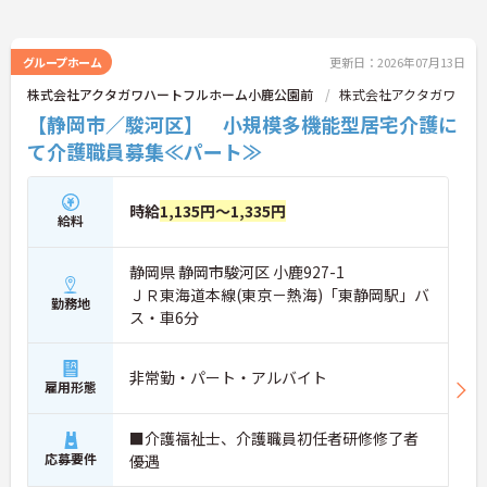
グループホーム
更新日：2026年07月13日
株式会社アクタガワハートフルホーム小鹿公園前
株式会社アクタガワ
【静岡市／駿河区】 小規模多機能型居宅介護に
て介護職員募集≪パート≫
時給
1,135円～1,335円
給料
静岡県 静岡市駿河区 小鹿927-1
ＪＲ東海道本線(東京－熱海)「東静岡駅」バ
勤務地
ス・車6分
非常勤・パート・アルバイト
雇用形態
■介護福祉士、介護職員初任者研修修了者
応募要件
優遇