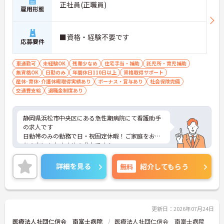
正社員(正職員)
雇用形態
長く働きたい方に嬉しい待遇制度が整っています。
・賞与実績「計4.30ヶ月分」
・昇給制度あり
■資格・経験不要です
・退職金制度＋退職金共済に加入
応募要件
→ 頑張りがしっかり還元されるため、将来を見据え
て勤務しやすい職場です♪
車通勤可
未経験OK
残業少なめ
住宅手当・補助
託児所・育児補助
無資格OK
日勤のみ
年間休日110日以上
資格取得サポート
■ 2つの介護スタイルを学べる♪
産休･育休･介護休暇取得実績あり
ボーナス・賞与あり
社会保険完備
交通費支給
退職金制度あり
幅広い介護経験を積みたい方にピッタリです。
・磐田市内で特別養護老人ホームを2施設運営
・従来型施設とユニット型施設の両方を展開
静岡県浜松市中央区にある急性期病院にて看護助手
・ご利用者様の状態に合わせた介護に携われる
の求人です
→ 多様な介護スタイルに触れながらスキルアップで
日勤帯のみの勤務で日・祝固定休暇！ご家庭をお持
きる環境です♪
ちの方にもおすすめの求人です！
残業時間も少なく、プライベートの時間もたっぷり
■ 子育て世代も安心のサポート体制♪
です！
詳細を見る
無料
紹介してもらう
ご興味をお持ちの方はお気軽にお問合せ下さい。
ライフステージの変化にも柔軟に対応しています。
・事業所内保育園の利用相談可能
・育児休業取得実績あり
・看護休暇・介護休業取得実績あり
更新日：2026年07月24日
→ 子育てや家庭との両立を大切にしながら働き続け
やすい環境です♪
医療法人社団仁信会 南富士病院
医療法人社団仁信会 南富士病院