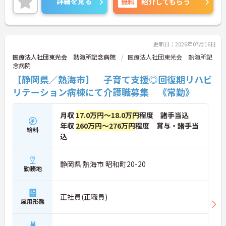
詳細を見る
無料
紹介してもらう
更新日：2026年07月16日
医療法人社団東光会 熱海所記念病院
医療法人社団東光会 熱海所記
念病院
【静岡県／熱海市】 子育て支援◎回復期リハビ
リテーション病棟にて介護職募集 《常勤》
月収
17.0万円～18.0万円
程度 諸手当込
年収
260万円～276万円
程度 賞与・諸手当
給料
込
静岡県 熱海市 昭和町20-20
勤務地
正社員(正職員)
雇用形態