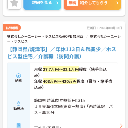
続休暇で支援金が支給される独自の制度や、美容皮
詳細を見る
無料
紹介してもらう
膚科などの割引が受けられる福利厚生も充実してい
ます。ホスピスケアが初めてでも、充実した入社時
研修と資格取得支援制度を活用し、専門性を高めな
がらご自身のキャリアアップを目指すことができま
す。ご入居者さまの生きる喜びに寄り添いながらチ
訪問看護
更新日：2026年08月03日
ームで協力しながらより良いケアを提供したい方に
株式会社シーユーシー・ホスピスReHOPE 駿河西
株式会社シーユーシ
ぴったりの環境です。
ー・ホスピス
★おすすめPOINT★
【静岡県/焼津市】／年休113日＆残業少／ホス
【「看取り・難病ケアのプロ」として成長できる環
ピス型住宅／介護職（訪問介護）
境が整っています】
・がん末期・神経難病の方に特化したホスピス型住
宅ならではの専門的なスキルを、日常業務の中で習
月収
27.7万円～32.1万円
程度（諸手当込
得することができます
み）
・入社時は先輩スタッフの同行訪問からスタートす
給料
年収
408万円～420万円
程度（賞与・諸手当
るため、訪問介護未経験の方も安心して業務に慣れ
込み）
ることができます
・訪問診療医と24時間連携し、チームで看取りに取
り組む体制が整っているため、「看取りのプロ」と
静岡県 焼津市 中根新田1315
して他施設では得られない経験を積むことができま
ＪＲ東海道本線(東京－熱海)「西焼津駅」バ
す
勤務地
ス・車10分
【頑張りがしっかり給与・評価に反映される職場で
す】
・処遇改善手当78,000円、賞与は年2回＋処遇改善