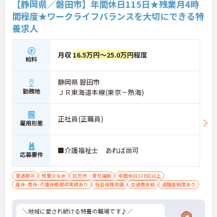
【静岡県／磐田市】年間休日115日★残業月4時
★おすすめPOINT★
間程度★ワークライフバランスを大切にできる特
【「看取り・難病ケアのプロ」として成長できる環
養求人
境が整っています】
・がん末期・神経難病の方に特化したホスピス型住
宅ならではの専門的なスキルを、日常業務の中で習
得することができます
月収
16.5万円～25.0万円
程度
給料
・入社時は先輩スタッフの同行訪問からスタートす
るため、訪問介護未経験の方も安心して業務に慣れ
ることができます
静岡県 磐田市
・訪問診療医と24時間連携し、チームで看取りに取
勤務地
ＪＲ東海道本線(東京－熱海)
り組む体制が整っているため、「看取りのプロ」と
して他施設では得られない経験を積むことができま
す
正社員(正職員)
【頑張りがしっかり給与・評価に反映される職場で
雇用形態
す】
・処遇改善手当78,000円、賞与は年2回＋処遇改善
一時金も別途支給されています。
■介護福祉士 あれば尚可
応募要件
・入社半年でリーダーを任されたスタッフの実績が
あるなど、年次にかかわらず頑張りが評価され、キ
ャリアアップを実現できる職場環境です
車通勤可
残業少なめ
託児所・育児補助
年間休日110日以上
【働きやすい休日・残業面と、長く安心して働ける
産休･育休･介護休暇取得実績あり
社会保険完備
交通費支給
退職金制度あり
福利厚生が魅力です】
・月9日公休に加え、夏季・冬季休暇各3日が確保さ
れており（年間休日113日）、オンオフのメリハリ
＼地域に愛され続ける特養の職場です♪／