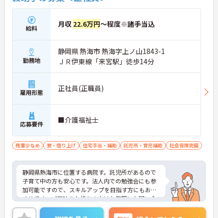
月収
22.6万円
～程度※諸手当込
給料
静岡県 熱海市 熱海字上ノ山1843-1
勤務地
ＪＲ伊東線「来宮駅」徒歩14分
正社員(正職員)
雇用形態
■介護福祉士
応募要件
残業少なめ
寮・借り上げ
住宅手当・補助
託児所・育児補助
社会保険完備
静岡県熱海市に位置する病院す。託児所があるので
子育て中の方も安心です。法人内での勉強会にも参
加可能ですので、スキルアップを目指す方にもおす
すめです。ご興味をお持ちの方はお気軽にお問い合
わせください。