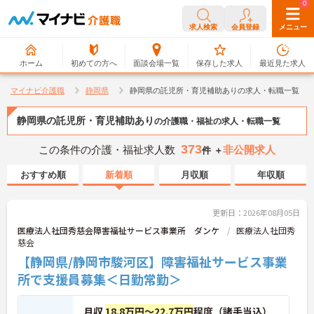
0
0
求人検索
会員登録
メニュー
ホーム
初めての方へ
面談会場一覧
保存した求人
最近見た求人
マイナビ介護職
静岡県
静岡県の託児所・育児補助ありの求人・転職一覧
静岡県の託児所・育児補助あり
の介護職・福祉の求人・転職一覧
373
この条件の介護・福祉求人数
非公開求人
件 ＋
おすすめ順
新着順
月収順
年収順
更新日：2026年08月05日
医療法人社団秀慈会障害福祉サービス事業所 ダンケ
医療法人社団秀
慈会
【静岡県/静岡市駿河区】障害福祉サービス事業
所で支援員募集＜日勤常勤＞
月収
18.8万円～22.7万円
程度（諸手当込）