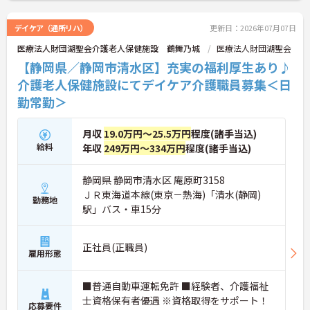
デイケア（通所リハ）
更新日：2026年07月07日
医療法人財団湖聖会介護老人保健施設 鶴舞乃城
医療法人財団湖聖会
【静岡県／静岡市清水区】充実の福利厚生あり♪
介護老人保健施設にてデイケア介護職員募集＜日
勤常勤＞
月収
19.0万円～25.5万円
程度(諸手当込)
給料
年収
249万円～334万円
程度(諸手当込)
静岡県 静岡市清水区 庵原町3158
ＪＲ東海道本線(東京－熱海)「清水(静岡)
勤務地
駅」バス・車15分
正社員(正職員)
雇用形態
■普通自動車運転免許 ■経験者、介護福祉
士資格保有者優遇 ※資格取得をサポート！
応募要件