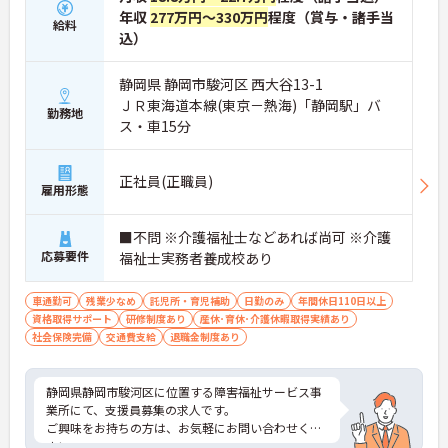
年収
277万円～330万円
程度（賞与・諸手当
給料
込）
静岡県 静岡市駿河区 西大谷13-1
ＪＲ東海道本線(東京－熱海)「静岡駅」バ
勤務地
ス・車15分
正社員(正職員)
雇用形態
■不問 ※介護福祉士などあれば尚可 ※介護
応募要件
福祉士実務者養成校あり
車通勤可
残業少なめ
託児所・育児補助
日勤のみ
年間休日110日以上
資格取得サポート
研修制度あり
産休･育休･介護休暇取得実績あり
社会保険完備
交通費支給
退職金制度あり
静岡県静岡市駿河区に位置する障害福祉サービス事
業所にて、支援員募集の求人です。
ご興味をお持ちの方は、お気軽にお問い合わせくだ
さい。