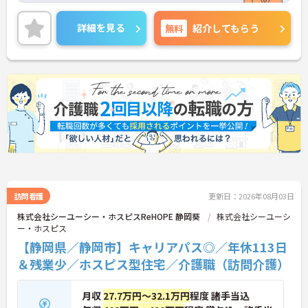
詳細を見る
無料
紹介してもらう
訪問看護
更新日：2026年08月03日
株式会社シーユーシー・ホスピスReHOPE 静岡葵
株式会社シーユーシ
ー・ホスピス
【静岡県／静岡市】キャリアパス◎／年休113日
＆残業少／ホスピス型住宅／介護職（訪問介護）
月収
27.7万円～32.1万円
程度 諸手当込