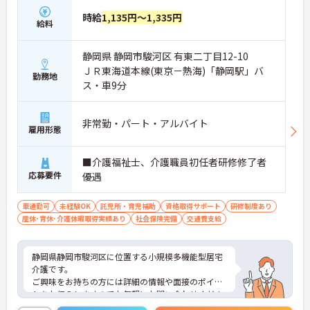
時給
1,135円～1,335円
給料
静岡県 静岡市駿河区 有東二丁目12-10
ＪＲ東海道本線(東京－熱海)「静岡駅」バ
勤務地
ス・車9分
非常勤・パート・アルバイト
雇用形態
■介護福祉士、介護職員初任者研修修了者
応募要件
優遇
車通勤可
未経験OK
託児所・育児補助
資格取得サポート
研修制度あり
産休･育休･介護休暇取得実績あり
社会保険完備
交通費支給
静岡県静岡市駿河区に位置する小規模多機能型居宅
介護です。
ご興味をお持ちの方には詳細の情報や面接のポイン
トをお伝えしますのでお気軽にお問い合わせくださ
いませ。