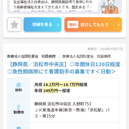
をつけて働くことができます。
社会福祉法人白寿会は、静岡県磐田市で長年にわた
・全社平均残業月5時間程度と、業界平均を大きく
り高齢者福祉を支えてきた法人です。歴史ある「白
下回る少ない残業時間を実現しています
寿園」と、機能充実を図る「第二白寿園」の2施設
・退職金制度（勤続3年以上）・保育手当・育児短
を運営しており、従来型多床室とユニット型個室の
時間勤務・マインドフルネスプログラムなど、長期
両方に対応できる環境が整っています。ご利用者様
詳細を見る
無料
紹介してもらう
的に安心して働き続けるための制度が充実していま
一人ひとりの生活に寄り添いながら、食事・入浴・
す
排泄介助をはじめ、機能維持支援やレクリエーショ
ン活動など幅広い介護サービスを提供しています。
地域に根差した法人だからこそ、長期的に介護の経
験を積みながら、ご利用者様の暮らしを支えるやり
更新日：2026年07月27日
がいを実感しやすい職場です。働きやすい勤務体制
医療法人社団松愛会 松田病院
医療法人社団松愛会 松田病院
や待遇面も充実しており、安心して長く活躍しやす
【静岡県／浜松市中央区】◎年間休日120日程度
い環境となっています。
◎急性期病院にて看護助手の募集です＜日勤＞
■ 「しっかり休める」が叶う環境♪
月収
16.2万円～16.7万円
程度
仕事とプライベートの両立を大切にしたい方にもお
すすめです。
給料
年収
249万円
～程度
・「年間休日115日」の週休2日制
・月平均残業時間は4時間と少なめ
静岡県 浜松市中央区 入野町753
・有給休暇は入職6ヶ月後に10日付与
ＪＲ東海道本線(東京－熱海)「浜松駅」バ
→ オン・オフのメリハリをつけながら、無理なく働
勤務地
ス・車15分
きやすい環境です♪
■ 高水準の賞与で将来も安心！