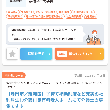
応募要件
研修修了者優遇
車通勤可
未経験OK
託児所・育児補助
無資格OK
資格取得サポート
研修制度あり
産休･育休･介護休暇取得実績あり
社会保険完備
交通費支給
静岡県静岡市駿河区に位置する有料老人ホームで
す。
ご興味をお持ちの方には詳細の情報や面接のポイン
トをお伝えしますのでお気軽にお問い合わせくださ
いませ。
詳細を見る
無料
紹介してもらう
有料老人ホーム
更新日：2026年07月13日
株式会社アクタガワプレミアムハートライフ小鹿公園前
株式会社アク
タガワ
【静岡市／駿河区】子育て補助制度など充実の福
利厚生◎介護付き有料老人ホームにて介護士の募
集です♪