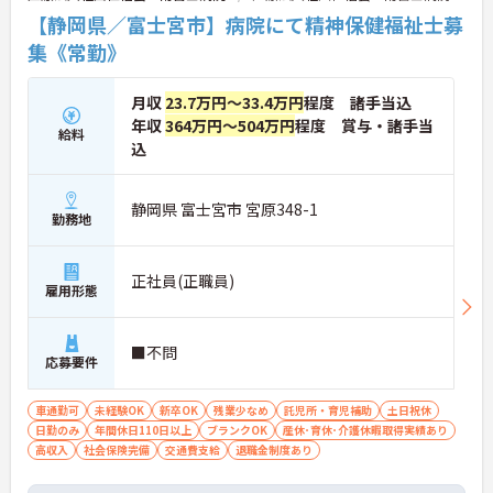
【静岡県／富士宮市】病院にて精神保健福祉士募
集《常勤》
月収
23.7万円～33.4万円
程度 諸手当込
年収
364万円～504万円
程度 賞与・諸手当
給料
込
静岡県 富士宮市 宮原348-1
勤務地
正社員(正職員)
雇用形態
■不問
応募要件
車通勤可
未経験OK
新卒OK
残業少なめ
託児所・育児補助
土日祝休
日勤のみ
年間休日110日以上
ブランクOK
産休･育休･介護休暇取得実績あり
高収入
社会保険完備
交通費支給
退職金制度あり