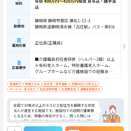
年収
408万円～420万円
程度 賞与込・諸手当
給料
込
静岡県 静岡市葵区 瀬名1-11-3
勤務地
静岡鉄道静岡清水線「古庄駅」バス・車6分
正社員(正職員)
雇用形態
■介護職員初任者研修（ヘルパー2級）以上
※有料老人ホーム、特別養護老人ホーム、
応募要件
グループホームなど介護施設での経験ある
方歓迎 ※ホスピス勤務（訪問介護）や「看
取り」が初めての方も可
車通勤可
残業少なめ
託児所・育児補助
年間休日110日以上
ボーナス・賞与あり
社会保険完備
交通費支給
退職金制度あり
全国で30拠点以上のホスピス型住宅を展開する安定
法人が運営する施設です。施設内での訪問介護業務
となるため、移動の負担が少なく、困った時にはす
ぐに仲間に相談できるチーム体制が魅力です。残業
は全社平均残業月5時間程度と少なく、3日以上の連