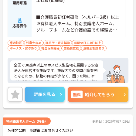
正社員(正職員)
一時金も別途支給されています。
雇用形態
・入社半年でリーダーを任されたスタッフの実績が
あるなど、年次にかかわらず頑張りが評価され、キ
■介護職員初任者研修（ヘルパー2級）以上
ャリアアップを実現できる職場環境です
【働きやすい休日・残業面と、長く安心して働ける
※有料老人ホーム、特別養護老人ホーム、
応募要件
福利厚生が魅力です】
グループホームなど介護施設での経験ある
・月9日公休に加え、夏季・冬季休暇各3日が確保さ
方歓迎 ※ホスピス勤務（訪問介護）や「看
れており（年間休日113日）、オンオフのメリハリ
取り」が初めての方も可
車通勤可
残業少なめ
託児所・育児補助
年間休日110日以上
をつけて働くことができます。
ボーナス・賞与あり
社会保険完備
交通費支給
退職金制度あり
・全社平均残業月5時間程度と、業界平均を大きく
下回る少ない残業時間を実現しています
・退職金制度（勤続3年以上）・保育手当・育児短
全国で30拠点以上のホスピス型住宅を展開する安定
時間勤務・マインドフルネスプログラムなど、長期
法人が運営する施設です。施設内での訪問介護業務
的に安心して働き続けるための制度が充実していま
となるため、移動の負担が少なく、困った時にはす
す
ぐに仲間に相談できるチーム体制が魅力です。残業
は全社平均残業月5時間程度と少なく、3日以上の連
続休暇で支援金が支給される独自の制度や、美容皮
詳細を見る
無料
紹介してもらう
膚科などの割引が受けられる福利厚生も充実してい
ます。ホスピスケアが初めてでも、充実した入社時
研修と資格取得支援制度を活用し、専門性を高めな
がらご自身のキャリアアップを目指すことができま
す。ご入居者さまの生きる喜びに寄り添いながらチ
特別養護老人ホーム（特養）
更新日：2026年07月29日
ームで協力しながらより良いケアを提供したい方に
名称非公開 ※詳細はお問合せください
ぴったりの環境です。