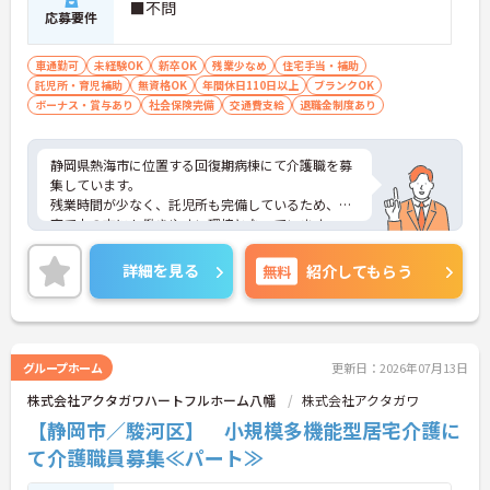
■不問
応募要件
車通勤可
未経験OK
新卒OK
残業少なめ
住宅手当・補助
託児所・育児補助
無資格OK
年間休日110日以上
ブランクOK
ボーナス・賞与あり
社会保険完備
交通費支給
退職金制度あり
静岡県熱海市に位置する回復期病棟にて介護職を募
集しています。
残業時間が少なく、託児所も完備しているため、子
育て中の方にも働きやすい環境となっています。
ご興味ある方には、面接対策ポイントなど、さらに
詳細をお話しいたしますのでお気軽にご相談くださ
詳細を見る
無料
紹介してもらう
い。
グループホーム
更新日：2026年07月13日
株式会社アクタガワハートフルホーム八幡
株式会社アクタガワ
【静岡市／駿河区】 小規模多機能型居宅介護に
て介護職員募集≪パート≫