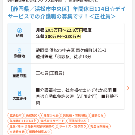
遠州鉄道株式会社ラクラス西ヶ崎
遠州鉄道株式会社
【静岡県／浜松市中央区】年間休日114日☆デイ
サービスでの介護職の募集です！＜正社員＞
月収
20.5万円～22.8万円
程度
給料
年収
300万円～330万円
静岡県 浜松市中央区 西ケ崎町1421-1
勤務地
遠州鉄道「積志駅」徒歩13分
正社員(正職員)
雇用形態
■介護福祉士、社会福祉士いずれか必須 ■
普通自動車免許必須（AT限定可） ■経験不
応募要件
問
車通勤可
未経験OK
残業少なめ
託児所・育児補助
日勤のみ
年間休日110日以上
資格取得サポート
研修制度あり
産休･育休･介護休暇取得実績あり
ボーナス・賞与あり
社会保険完備
交通費支給
退職金制度あり