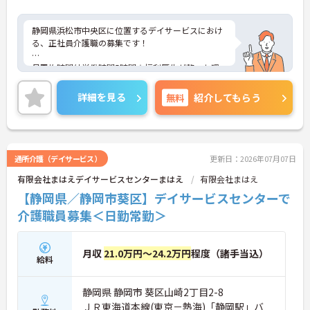
静岡県浜松市中央区に位置するデイサービスにおけ
る、正社員介護職の募集です！
月平均時間外労働時間5時間☆福利厚生が整った環
境での就業です♪
詳細を見る
無料
紹介してもらう
ご興味ある方には、面接対策ポイントなど、さらに
詳細をお話しいたしますのでお気軽にご相談くださ
い。
通所介護（デイサービス）
更新日：2026年07月07日
有限会社まはえデイサービスセンターまはえ
有限会社まはえ
【静岡県／静岡市葵区】デイサービスセンターで
介護職員募集＜日勤常勤＞
月収
21.0万円～24.2万円
程度（諸手当込）
給料
静岡県 静岡市 葵区山崎2丁目2-8
ＪＲ東海道本線(東京－熱海)「静岡駅」バ