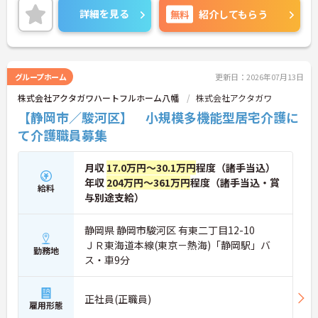
詳細を見る
無料
紹介してもらう
グループホーム
更新日：2026年07月13日
株式会社アクタガワハートフルホーム八幡
株式会社アクタガワ
【静岡市／駿河区】 小規模多機能型居宅介護に
て介護職員募集
月収
17.0万円～30.1万円
程度（諸手当込）
年収
204万円～361万円
程度（諸手当込・賞
給料
与別途支給）
静岡県 静岡市駿河区 有東二丁目12-10
ＪＲ東海道本線(東京－熱海)「静岡駅」バ
勤務地
ス・車9分
正社員(正職員)
雇用形態