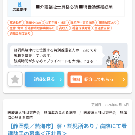
■介護福祉士資格必須 ■特養勤務経必須
応募要件
車通勤可
残業少なめ
住宅手当・補助
託児所・育児補助
研修制度あり
産休･育休･介護休暇取得実績あり
高収入
社会保険完備
交通費支給
退職金制度あり
静岡県焼津市に位置する特別養護老人ホームにて介
護職を募集しています。
残業時間が少なめでプライベートも大切にできる環
境です◎
業務効率や、施設内託児所、休憩室設置など様々な
「働き方改革」に力を入れています！
詳細を見る
無料
紹介してもらう
また、研修制度やOJTなども行っており、ブランク
のある方も安心です。
ご興味ある方には、面接対策ポイントなど、さらに
詳細をお話しいたしますのでお気軽にご相談くださ
い！
更新日：2026年07月16日
医療法人社団東光会 熱海海の見える病院
医療法人社団東光会 熱海
海の見える病院
【静岡県／熱海市】寮・託児所あり♪病院にて看
護助手の募集＜正社員＞