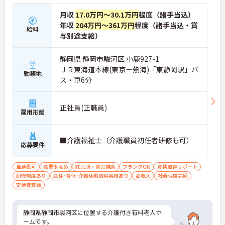
月収
17.0万円～30.1万円
程度（諸手当込）
年収
204万円～361万円
程度（諸手当込・賞
給料
与別途支給）
静岡県 静岡市駿河区 小鹿927-1
ＪＲ東海道本線(東京－熱海)「東静岡駅」バ
勤務地
ス・車6分
正社員(正職員)
雇用形態
■介護福祉士（介護職員初任者研修も可）
応募要件
車通勤可
残業少なめ
託児所・育児補助
ブランクOK
資格取得サポート
研修制度あり
産休･育休･介護休暇取得実績あり
高収入
社会保険完備
交通費支給
静岡県静岡市駿河区に位置する介護付き有料老人ホ
ームです。