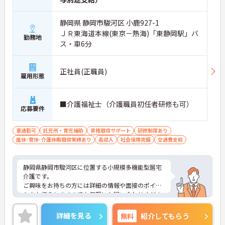
静岡県 静岡市駿河区 小鹿927-1
ＪＲ東海道本線(東京－熱海)「東静岡駅」バ
勤務地
ス・車6分
正社員(正職員)
雇用形態
■介護福祉士（介護職員初任者研修も可）
応募要件
車通勤可
託児所・育児補助
資格取得サポート
研修制度あり
産休･育休･介護休暇取得実績あり
高収入
社会保険完備
交通費支給
静岡県静岡市駿河区に位置する小規模多機能型居宅
介護です。
ご興味をお持ちの方には詳細の情報や面接のポイン
トをお伝えしますのでお気軽にお問い合わせくださ
いませ。
詳細を見る
無料
紹介してもらう