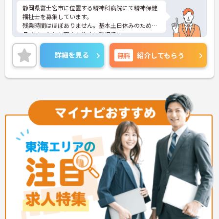
静岡県富士宮市に位置する精神科病院にて精神保健
福祉士を募集しています。
残業時間はほぼありません。基本土日休みのためプ
ライベートとも両立しやすい環境です。
ご興味をお持ちの方には詳細の情報や面接のポイン
トをお伝えしますのでお気軽にお問い合わせくださ
詳細を見る
無料
紹介してもらう
いませ。