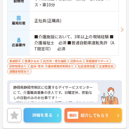
勤務地
ス・車10分
正社員(正職員)
雇用形態
■介護施設において、3年以上の現場経験 ■
介護福祉士 必須 ■普通自動車運転免許（A
応募要件
T限定可） 必須
車通勤可
残業少なめ
託児所・育児補助
日勤のみ
資格取得サポート
研修制度あり
産休･育休･介護休暇取得実績あり
社会保険完備
交通費支給
退職金制度あり
静岡県静岡市葵区に位置するデイサービスセンター
にて、介護職員募集の求人です。日曜定休、夜勤な
しの日勤のみのお仕事です！
ご興味をお持ちの方は、お気軽にお問い合わせくだ
さい。
詳細を見る
無料
紹介してもらう