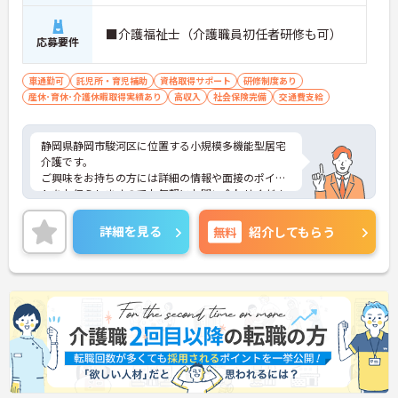
■介護福祉士（介護職員初任者研修も可）
応募要件
車通勤可
託児所・育児補助
資格取得サポート
研修制度あり
産休･育休･介護休暇取得実績あり
高収入
社会保険完備
交通費支給
静岡県静岡市駿河区に位置する小規模多機能型居宅
介護です。
ご興味をお持ちの方には詳細の情報や面接のポイン
トをお伝えしますのでお気軽にお問い合わせくださ
いませ。
詳細を見る
無料
紹介してもらう