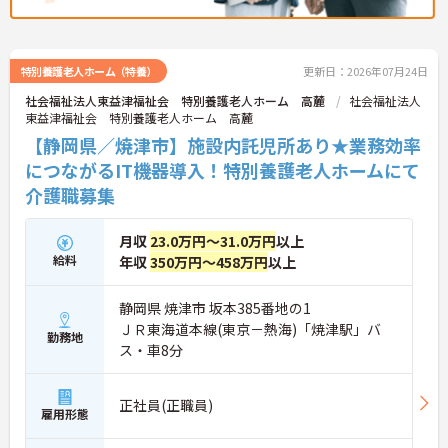
特別養護老人ホーム（特養）
更新日：2026年07月24日
社会福祉法人東益津福祉会 特別養護老人ホーム 高麓
社会福祉法人
東益津福祉会 特別養護老人ホーム 高麓
【静岡県／焼津市】施設内託児所あり★業務効率
につながるIT機器導入！特別養護老人ホームにて
介護職募集
月収
23.0万円～31.0万円
以上
給料
年収
350万円～458万円
以上
静岡県 焼津市 坂本385番地の1
ＪＲ東海道本線(東京－熱海)「焼津駅」バ
勤務地
ス・車8分
正社員(正職員)
雇用形態