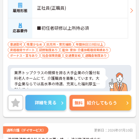
正社員(正職員)
雇用形態
■初任者研修以上所持必須
応募要件
車通勤可
残業少なめ
託児所・育児補助
年間休日110日以上
資格取得サポート
研修制度あり
産休･育休･介護休暇取得実績あり
ボーナス・賞与あり
社会保険完備
交通費支給
退職金制度あり
業界トップクラスの規模を誇る大手企業の介護付有
料老人ホームにて、介護職員を募集しています。大
手企業ならでは高水準の待遇、充実した福利厚生が
魅力です。
ご興味ある方には、面接対策ポイントなど、さらに
詳細をお話しいたしますのでお気軽にご相談くださ
詳細を見る
無料
紹介してもらう
い。
通所介護（デイサービス）
更新日：2026年07月10日