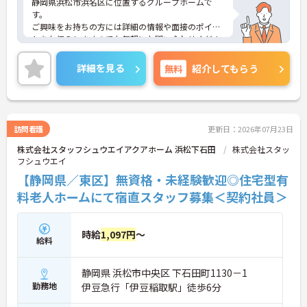
静岡県浜松市浜名区に位置するグループホームで
す。
ご興味をお持ちの方には詳細の情報や面接のポイン
トをお伝えしますのでお気軽にお問い合わせくださ
いませ。
詳細を見る
無料
紹介してもらう
訪問看護
更新日：2026年07月23日
株式会社スタッフシュウエイアクアホーム 浜松下石田
株式会社スタッ
フシュウエイ
【静岡県／東区】無資格・未経験歓迎◎住宅型有
料老人ホームにて宿直スタッフ募集＜契約社員＞
時給
1,097円
～
給料
静岡県 浜松市中央区 下石田町1130－1
勤務地
伊豆急行「伊豆稲取駅」徒歩6分