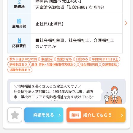
静岡県 湖西市 太田450-1
勤務地
天竜浜名湖鉄道「知波田駅」徒歩4分
正社員(正職員)
雇用形態
■社会福祉主事、社会福祉士、介護福祉士
応募要件
のいずれか
駅から徒歩10分以内
車通勤可
残業少なめ
日勤のみ
年間休日110日以上
研修制度あり
産休･育休･介護休暇取得実績あり
社会保険完備
交通費支給
退職金制度あり
＼地域福祉を長く支える安定法人です♪／
社会福祉法人慈悲庵は、1954年の設立以来、湖西
市・浜松市エリアで高齢者福祉を支え続けている歴
史ある法人です。特別養護老人ホームやショートス
テイ、デイサービス、居宅介護支援事業所、地域包
括支援センターなど幅広いサービスを展開してお
詳細を見る
無料
紹介してもらう
り、地域に根差した総合的な支援体制が整っていま
す。
今回募集する生活相談員は、利用者様やご家族から