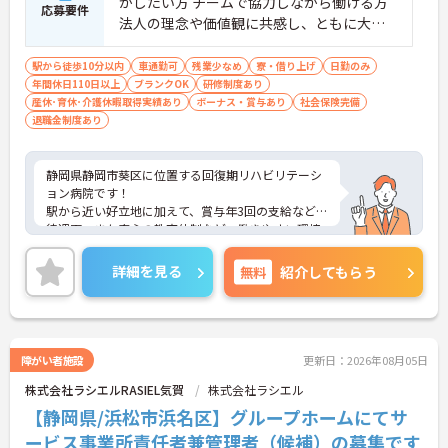
がしたい方 チームで協力しながら働ける方
応募要件
法人の理念や価値観に共感し、ともに大切
にしてくださる方
駅から徒歩10分以内
車通勤可
残業少なめ
寮・借り上げ
日勤のみ
年間休日110日以上
ブランクOK
研修制度あり
産休･育休･介護休暇取得実績あり
ボーナス・賞与あり
社会保険完備
退職金制度あり
静岡県静岡市葵区に位置する回復期リハビリテーシ
ョン病院です！
駅から近い好立地に加えて、賞与年3回の支給などの
待遇面、また安心の教育体制など、働きやすい環境
が揃っています。
法人内に託児所があり、仕事と家庭を両立しながら
詳細を見る
無料
紹介してもらう
ライフスタイルにあわせて長く就業することができ
る点も魅力の一つです。
★教育体制・キャリア支援
障がい者施設
更新日：2026年08月05日
・プリセプター制度あり！
株式会社ラシエルRASIEL気賀
株式会社ラシエル
・キャリアラダー制度（段階的キャリアアップ）
・グループ内研修、勉強会を定期的に開催
【静岡県/浜松市浜名区】グループホームにてサ
・資格取得支援制度あり（外部研修・受講料補助）
ービス事業所責任者兼管理者（候補）の募集です
・役職チャレンジ制度あり