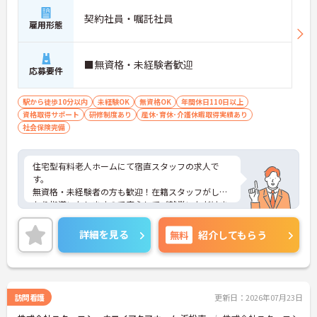
契約社員・嘱託社員
雇用形態
■無資格・未経験者歓迎
応募要件
駅から徒歩10分以内
未経験OK
無資格OK
年間休日110日以上
資格取得サポート
研修制度あり
産休･育休･介護休暇取得実績あり
社会保険完備
住宅型有料老人ホームにて宿直スタッフの求人で
す。
無資格・未経験者の方も歓迎！在籍スタッフがしっ
かり指導いたしますので安心してご就業いただけま
す！
施設の見学からも可能です◎
詳細を見る
無料
紹介してもらう
ご興味をお持ちの方はお気軽にお問合せ下さい。
訪問看護
更新日：2026年07月23日