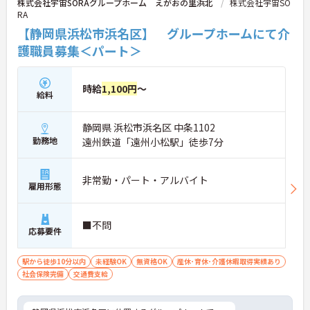
株式会社宇宙SORAグループホーム えがおの里浜北
株式会社宇宙SO
RA
【静岡県浜松市浜名区】 グループホームにて介
護職員募集＜パート＞
時給
1,100円
～
給料
静岡県 浜松市浜名区 中条1102
勤務地
遠州鉄道「遠州小松駅」徒歩7分
非常勤・パート・アルバイト
雇用形態
■不問
応募要件
駅から徒歩10分以内
未経験OK
無資格OK
産休･育休･介護休暇取得実績あり
社会保険完備
交通費支給