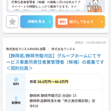
所責任者兼管理者（候補）の募集☆月10日休みでプ
ライベートの時間もしっかり確保できます。マイカ
ー通勤も可能なため、毎日の通勤も安心です♪ご興
味のある方には、面接対策ポイントなど、さらに詳
細をご案内しますのでお気軽にご相談ください！
詳細を見る
無料
紹介してもらう
更新日：2026年08月05日
株式会社ラシエルRASIEL谷田
株式会社ラシエル
【静岡県/静岡市駿河区】グループホームにてサ
ービス事業所責任者兼管理者（候補）の募集です
＜契約社員＞
月収
38.0万円～40.0万円
給料
静岡県 静岡市駿河区 谷田6-15
静岡鉄道静岡清水線「県立美術館前駅」徒
勤務地
歩6分