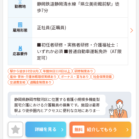
静岡鉄道静岡清水線「県立美術館前駅」徒
勤務地
歩7分
正社員(正職員)
雇用形態
■初任者研修・実務者研修・介護福祉士：
いずれか必須 ■普通自動車運転免許（AT限
応募要件
定可）
駅から徒歩10分以内
年間休日110日以上
研修制度あり
産休･育休･介護休暇取得実績あり
ボーナス・賞与あり
社会保険完備
交通費支給
退職金制度あり
静岡県静岡市駿河区に位置する看護小規模多機能型
居宅介護における介護職員の募集です。施設は最寄
駅より徒歩圏内とアクセスに便利な立地にありま
す。
福利厚生が充実しています。働きやすい環境が整っ
ており、安心して長くご勤務いただけます。また、
詳細を見る
無料
紹介してもらう
年間休日115日もあり、プライベートを大切にしな
がらご勤務いただけます。