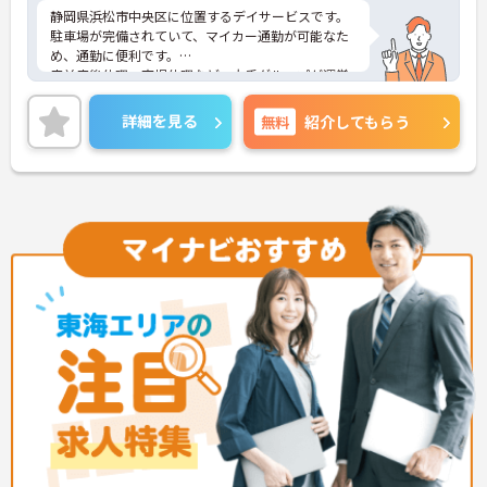
ため、月平均の残業時間は5時間から7時間程度とか
静岡県浜松市中央区に位置するデイサービスです。
なり少なめに抑えられます
駐車場が完備されていて、マイカー通勤が可能なた
・夜勤明けの翌日は原則としてお休みとなるシフト
め、通勤に便利です。
編成が組まれており、しっかりと休息を取りながら
産前産後休暇、育児休暇など、大手グループが運営
長期的な就業が可能です
する施設のため、福利厚生も非常に充実しておりま
＜評価制度でキャリアアップ＞
す！
詳細を見る
無料
紹介してもらう
・介護福祉士や初任者研修などの資格や実務経験、
未経験の方でも丁寧に指導・研修制度も整っており
夜勤回数がしっかりと給与に反映されるためモチベ
ますので安心して働ける環境です。
ーションを維持できます
ご興味をお持ちの方には、詳細の情報や面接のポイ
・年次を問わずリーダーや主任などのマネジメント
ントをお伝えしますのでお気軽にお問い合わせくだ
職へ昇格する事例も多数あり、腰を据えて長期的な
さい。
キャリア形成が可能です