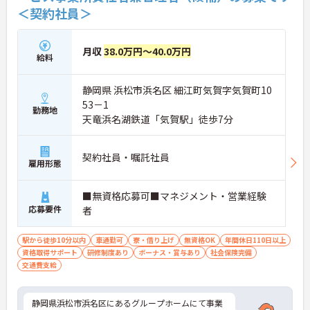
＜契約社員＞
★職場環境
・育休産休実績100％！法人内託児所あり！将来的
にライフスタイルの変化があっても安心の環境
月収
38.0万円～40.0万円
給料
・職種を超えて相談しやすい風土があります！
・安定した法人基盤と福利厚生で、長く働きやすい
静岡県 浜松市浜名区 細江町気賀字気賀町10
★業界水準を上回る処遇改善の実績と好待遇
53－1
・R&Oの賃金は、「経験」「成長」「貢献」がきち
勤務地
天竜浜名湖鉄道「気賀駅」徒歩7分
んと反映される仕組みを構築
・職能は3階層9段階に分かれており、役割・責任の
広がりに応じて等級が上がる！
契約社員・嘱託社員
・賞与年3回！
雇用形態
・退職前払金制度あり（将来の退職金として積み立
てるだけでなく、資産形成のベースとなる手当とし
■無資格応募可■マネジメント・営業経験
て、企業型確定拠出年金（DC）やつみたてNISA等に
応募要件
活用できる仕組みです。）
者
駅から徒歩10分以内
車通勤可
寮・借り上げ
無資格OK
年間休日110日以上
資格取得サポート
研修制度あり
ボーナス・賞与あり
社会保険完備
交通費支給
静岡県浜松市浜名区にあるグループホームにて事業