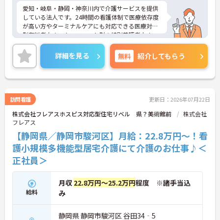
愛知・岐阜・静岡・神奈川内で介護サービスを提供
している法人です。24時間の看護体制で医療依存度
が高い方やターミナルケアにも対応できる医療対応
型有料老人ホーム、ユニット型の特別養護老人ホー
ムを運営しています。利用者様とスタッフとの距離
も近く、一人ひとりに寄り添ったケアが実現できま
詳細を見る
無料
紹介してもらう
す。福利厚生も整っており長く安心してご就業でき
る環境です。ご興味ある方には、面接対策ポイント
など、さらに詳細をお話しいたしますのでお気軽に
ご相談ください！
訪問看護
更新日：2026年07月22日
株式会社フレアスホスピス対応型住宅リベル 県？美術館前
株式会社
フレアス
【静岡県／静岡市駿河区】月給：22.8万円～！看
護小規模多機能型居宅介護にて介護のお仕事♪＜
正社員＞
月収
22.8万円～25.2万円
程度 ※諸手当込
給料
み
静岡県 静岡市駿河区 谷田34‐5