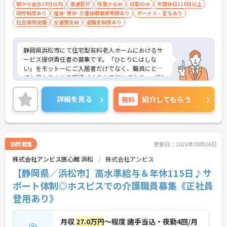
スタートの実績多数☆
駅から徒歩10分以内
車通勤可
残業少なめ
日勤のみ
年間休日110日以上
研修制度あり
産休･育休･介護休暇取得実績あり
ボーナス・賞与あり
社会保険完備
交通費支給
退職金制度あり
静岡県浜松市にて住宅型有料老人ホームにおけるサ
ービス提供責任者の募集です。「ひとりにはしな
い」をモットーにご入居者だけでなく、職員にとっ
ても温かみのある環境づくりを目指しており、ご利
用者一人ひとりに寄り添ってサービスを提供してい
ただける方を募集しています。サービス提供責任者
詳細を見る
無料
紹介してもらう
の経験がなくスタートされた方も多数いらっしゃい
ます。
ご興味のある方には、面接対策ポイントなど、さら
に詳細をお話しいたしますのでお気軽にご相談くだ
さい！
訪問看護
更新日：2026年08月06日
株式会社アンビス医心館 浜松
株式会社アンビス
【静岡県／浜松市】高水準給与＆年休115日♪サ
ポート体制◎ホスピスでの介護職員募集《正社員
登用あり》
月収
27.0万円
～程度 諸手当込・夜勤4回/月