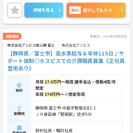
医療を支える社会的意義の高い事業を推進していま
す。現場には看護師が24時間常駐しています。急変
詳細を見る
無料
紹介してもらう
時の対応や医療行為は看護師が担当するため、初任
者研修や実務者研修の方も食事介助や入浴介助など
の生活を支えるケアに専念できる環境です。多職種
で情報を共有し、一人で判断を抱え込まないチーム
連携の体制がしっかりと整っています。働き方の面
訪問看護
更新日：2026年08月06日
では、夜勤明けの翌日が原則として公休となるほ
株式会社アンビス医心館 富士
株式会社アンビス
か、月平均の残業時間も5時間から7時間程度とかな
り少なめです。常勤スタッフの比率が90パーセント
【静岡県／富士市】高水準給与＆年休115日♪サ
を超えているため急な勤務変更が発生しにくく、あ
ポート体制◎ホスピスでの介護職員募集《正社員
らかじめ決められた訪問予定表に沿って規則正しく
登用あり》
働けます。入職後は現場スタッフによるお一人おひ
とりに合わせた個別のOJT研修が実施されます。eラ
ーニングも導入されており、多職種と連携しながら
月収
27.0万円
～程度 諸手当込・夜勤4回/月
専門性を着実に深めていける環境が用意されていま
想定
す。
給料
年収
374万円
～※想定年収
★おすすめPOINT★
＜個別ＯＪＴとチーム連携で着実に成長！＞
静岡県 富士市 中島字竪堀北82-1
・入職後はお一人おひとりの習熟度に合わせた個別
勤務地
ＪＲ身延線「竪堀駅」徒歩5分
のＯＪＴ研修を実施し、ｅラーニングを用いた学習
の機会も提供されます
・施設内には看護師が24時間常駐しており、急変時
契約社員・嘱託社員
の対応や専門的な医療処置は看護師が担当するため
雇用形態