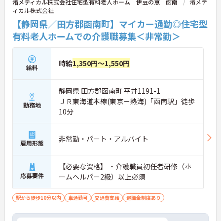
渚メディカル株式会社住宅型有料老人ホーム 伊豆の恵 函南
渚メデ
ィカル株式会社
【静岡県／田方郡函南町】マイカー通勤◎住宅型
有料老人ホームでの介護職募集＜非常勤＞
時給
1,350円～1,550円
給料
静岡県 田方郡函南町 平井1191-1
ＪＲ東海道本線(東京－熱海)「函南駅」徒歩
勤務地
10分
非常勤・パート・アルバイト
雇用形態
【必要な資格】 ・介護職員初任者研修（ホ
応募要件
ームヘルパー2級）以上必須
駅から徒歩10分以内
車通勤可
交通費支給
退職金制度あり