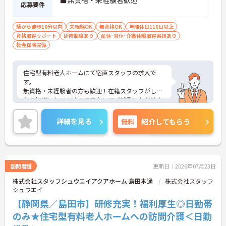
■無資格・未経験者歓迎
応募要件
駅から徒歩10分以内
未経験OK
無資格OK
年間休日110日以上
資格取得サポート
研修制度あり
産休･育休･介護休暇取得実績あり
社会保険完備
住宅型有料老人ホームにて宿直スタッフの求人で
す。
無資格・未経験者の方も歓迎！在籍スタッフがしっ
かり指導いたしますので安心してご就業いただけま
す！
施設の見学からも可能です◎
詳細を見る
無料
紹介してもらう
ご興味をお持ちの方はお気軽にお問合せ下さい。
訪問看護
更新日：2026年07月23日
株式会社スタッフシュウエイアクアホーム 島田本通
株式会社スタッフ
シュウエイ
【静岡県／島田市】研修充実！福利厚生◎日勤帯
のみ★住宅型有料老人ホームへの訪問介護＜日勤