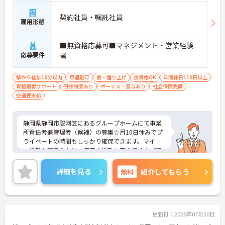
契約社員・嘱託社員
雇用形態
■無資格応募可■マネジメント・営業経験
応募要件
者
駅から徒歩10分以内
車通勤可
寮・借り上げ
無資格OK
年間休日110日以上
資格取得サポート
研修制度あり
ボーナス・賞与あり
社会保険完備
交通費支給
静岡県静岡市駿河区にあるグループホームにて事業
所責任者兼管理者（候補）の募集☆月10日休みでプ
ライベートの時間もしっかり確保できます。マイカ
ー通勤も可能なため、毎日の通勤も安心です♪ご興
味のある方には、面接対策ポイントなど、さらに詳
細をご案内しますのでお気軽にご相談ください！
詳細を見る
無料
紹介してもらう
更新日：2026年07月30日