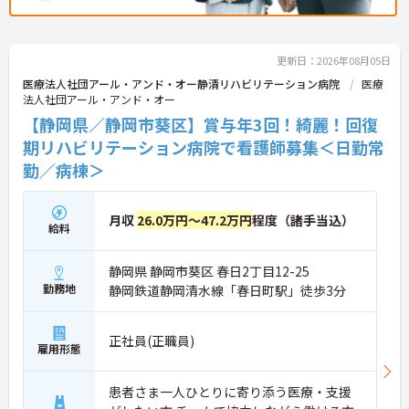
更新日：2026年08月05日
医療法人社団アール・アンド・オー静清リハビリテーション病院
医療
法人社団アール・アンド・オー
【静岡県／静岡市葵区】賞与年3回！綺麗！回復
期リハビリテーション病院で看護師募集＜日勤常
勤／病棟＞
月収
26.0万円～47.2万円
程度（諸手当込）
給料
静岡県 静岡市葵区 春日2丁目12-25
勤務地
静岡鉄道静岡清水線「春日町駅」徒歩3分
正社員(正職員)
雇用形態
患者さま一人ひとりに寄り添う医療・支援