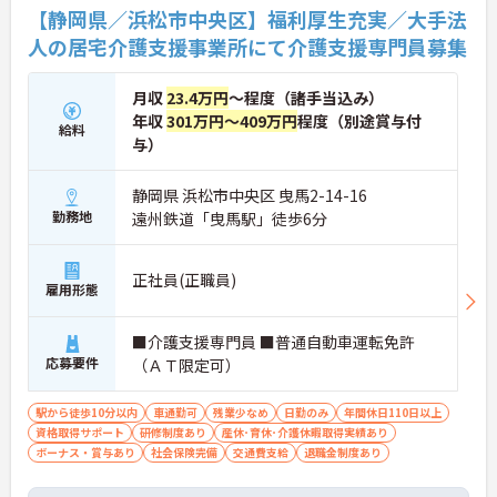
り少なめです。常勤スタッフの比率が90パーセント
【静岡県／浜松市中央区】福利厚生充実／大手法
を超えているため急な勤務変更が発生しにくく、あ
人の居宅介護支援事業所にて介護支援専門員募集
らかじめ決められた訪問予定表に沿って規則正しく
働けます。入職後は現場スタッフによるお一人おひ
とりに合わせた個別のOJT研修が実施されます。eラ
月収
23.4万円
～程度（諸手当込み）
ーニングも導入されており、多職種と連携しながら
年収
301万円～409万円
程度（別途賞与付
専門性を着実に深めていける環境が用意されていま
給料
与）
す。
★おすすめPOINT★
静岡県 浜松市中央区 曳馬2-14-16
＜個別ＯＪＴとチーム連携で着実に成長！＞
勤務地
遠州鉄道「曳馬駅」徒歩6分
・入職後はお一人おひとりの習熟度に合わせた個別
のＯＪＴ研修を実施し、ｅラーニングを用いた学習
の機会も提供されます
正社員(正職員)
雇用形態
・施設内には看護師が24時間常駐しており、急変時
の対応や専門的な医療処置は看護師が担当するため
負担が減ります
■介護支援専門員 ■普通自動車運転免許
・介護スタッフと看護スタッフの比率が1対1で相談
応募要件
（ＡＴ限定可）
しやすく、初任者研修や実務者研修からでも着実に
専門性を高められます
＜残業月7時間以下で身体の負担を軽減！＞
駅から徒歩10分以内
車通勤可
残業少なめ
日勤のみ
年間休日110日以上
・常勤で働くスタッフの比率が90パーセント以上と
資格取得サポート
研修制度あり
産休･育休･介護休暇取得実績あり
高く、急なシフト変更や無理な長時間勤務が発生し
ボーナス・賞与あり
社会保険完備
交通費支給
退職金制度あり
にくい人員体制です
・訪問スケジュールに沿って施設内でのケアを行う