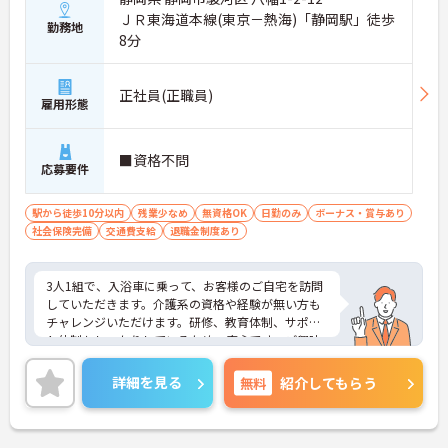
ＪＲ東海道本線(東京－熱海)「静岡駅」徒歩
勤務地
8分
正社員(正職員)
雇用形態
■資格不問
応募要件
駅から徒歩10分以内
残業少なめ
無資格OK
日勤のみ
ボーナス・賞与あり
社会保険完備
交通費支給
退職金制度あり
3人1組で、入浴車に乗って、お客様のご自宅を訪問
していただきます。介護系の資格や経験が無い方も
チャレンジいただけます。研修、教育体制、サポー
ト体制もしっかりしているため、安心です。ご興味
をお持ちの方には詳細の情報や面接のポイントをお
伝えしますのでお気軽にお問い合わせくださいま
詳細を見る
無料
紹介してもらう
せ。