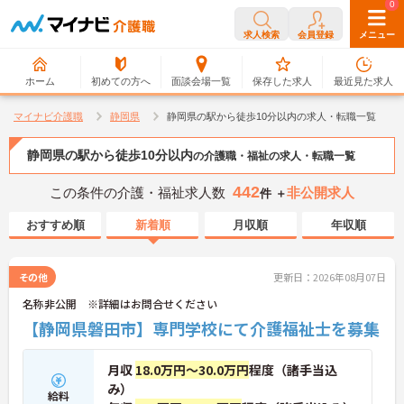
0
0
求人検索
会員登録
メニュー
ホーム
初めての方へ
面談会場一覧
保存した求人
最近見た求人
マイナビ介護職
静岡県
静岡県の駅から徒歩10分以内の求人・転職一覧
静岡県の駅から徒歩10分以内
の介護職・福祉の求人・転職一覧
442
この条件の介護・福祉求人数
非公開求人
件 ＋
おすすめ順
新着順
月収順
年収順
その他
更新日：2026年08月07日
名称非公開 ※詳細はお問合せください
【静岡県磐田市】専門学校にて介護福祉士を募集
月収
18.0万円～30.0万円
程度（諸手当込
み）
給料