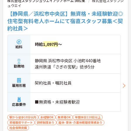
株式会社スタッフシュウエイアクアホーム 浜松東
株式会社スタッフシ
ュウエイ
【静岡県／浜松市中央区】無資格・未経験歓迎◎
住宅型有料老人ホームにて宿直スタッフ募集＜契
約社員＞
時給
1,097円
～
給料
静岡県 浜松市中央区 小池町440番地
勤務地
遠州鉄道「さぎの宮駅」徒歩5分
契約社員・嘱託社員
雇用形態
■無資格・未経験者歓迎
応募要件
駅から徒歩10分以内
未経験OK
無資格OK
年間休日110日以上
資格取得サポート
研修制度あり
産休･育休･介護休暇取得実績あり
社会保険完備