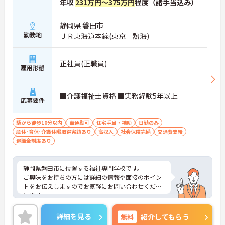
年収
231万円～375万円
程度（諸手当込み）
静岡県 磐田市
勤務地
ＪＲ東海道本線(東京－熱海)
正社員(正職員)
雇用形態
■介護福祉士資格 ■実務経験5年以上
応募要件
駅から徒歩10分以内
車通勤可
住宅手当・補助
日勤のみ
産休･育休･介護休暇取得実績あり
高収入
社会保険完備
交通費支給
退職金制度あり
静岡県磐田市に位置する福祉専門学校です。
ご興味をお持ちの方には詳細の情報や面接のポイン
トをお伝えしますのでお気軽にお問い合わせくださ
いませ。
詳細を見る
無料
紹介してもらう