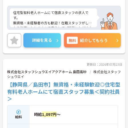
住宅型有料老人ホームにて宿直スタッフの求人で
す。
無資格・未経験者の方も歓迎！在籍スタッフがしっ
かり指導いたしますので安心してご就業いただけま
す！
施設の見学からも可能です◎
詳細を見る
無料
紹介してもらう
ご興味をお持ちの方はお気軽にお問合せ下さい。
更新日：2026年07月23日
株式会社スタッフシュウエイアクアホーム 島田高砂
株式会社スタッフ
シュウエイ
【静岡県／島田市】無資格・未経験歓迎◎住宅型
有料老人ホームにて宿直スタッフ募集＜契約社員
＞
時給
1,097円
～
給料