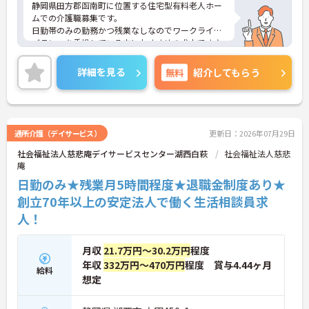
静岡県田方郡函南町に位置する住宅型有料老人ホー
ムでの介護職募集です。
日勤帯のみの勤務かつ残業なしなのでワークライフ
バランスを重視している方におすすめの求人です♪
ご興味のある方はご面接のポイントお伝えしますの
でご気軽にお問合せください。
詳細を見る
無料
紹介してもらう
通所介護（デイサービス）
更新日：2026年07月29日
社会福祉法人慈悲庵デイサービスセンター湖西白萩
社会福祉法人慈悲
庵
日勤のみ★残業月5時間程度★退職金制度あり★
創立70年以上の安定法人で働く生活相談員求
人！
月収
21.7万円～30.2万円
程度
年収
332万円～470万円
程度 賞与4.44ヶ月
給料
想定