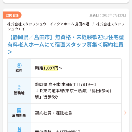
訪問看護
更新日：2026年07月23日
株式会社スタッフシュウエイアクアホーム 島田本通
株式会社スタッフ
シュウエイ
【静岡県／島田市】無資格・未経験歓迎◎住宅型
有料老人ホームにて宿直スタッフ募集＜契約社員
＞
時給
1,097円
～
給料
静岡県 島田市 本通6丁目7819－1
ＪＲ東海道本線(東京－熱海)「島田(静岡)
勤務地
駅」徒歩8分
契約社員・嘱託社員
雇用形態