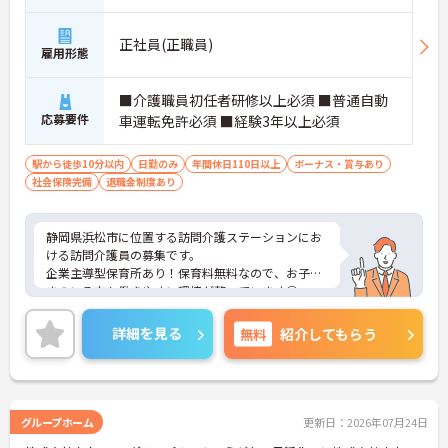
■ 地域福祉を幅広く学べる環境♪
6分
複数サービスを展開する法人だからこその強みがあ
正社員(正職員)
雇用形態
ります。
・特養・ショートステイ・デイサービスを運営
・地域包括支援センターも展開
■介護職員初任者研修以上必須 ■普通自動
・多職種との連携機会が豊富
応募要件
車運転免許必須 ■経験3年以上必須
・地域全体を支える視点が身につく
→ 幅広い知識と経験を積める環境です♪
駅から徒歩10分以内
日勤のみ
年間休日110日以上
ボーナス・賞与あり
社会保険完備
退職金制度あり
■ 相談員として成長できる職場！
相談援助から運営面まで幅広く関われます。
静岡県浜松市に位置する訪問介護ステーションにお
・利用者様やご家族の相談対応
ける訪問介護員の募集です。
・契約業務や給付管理業務
企業主導型保育所あり！保育料無料なので、お子さ
・ケアマネジャーとの連携
まのいる方も働きやすい環境が整っています◎
・サービス担当者会議への参加
年間休日115日！メリハリのある働き方ができます
→ 専門性を活かしながら活躍できます♪
♪
詳細を見る
無料
紹介してもらう
ご興味のある方には面接ポイントをお伝えしますの
で、お気軽にお問い合わせください！
グループホーム
更新日：2026年07月24日