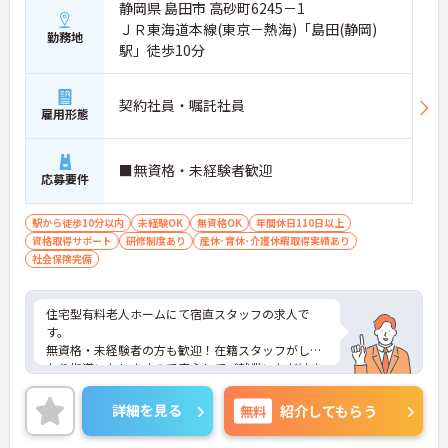
静岡県 島田市 高砂町6245－1
ＪＲ東海道本線(東京－熱海)「島田(静岡)
勤務地
駅」徒歩10分
契約社員・嘱託社員
雇用形態
■無資格・未経験者歓迎
応募要件
駅から徒歩10分以内
未経験OK
無資格OK
年間休日110日以上
資格取得サポート
研修制度あり
産休･育休･介護休暇取得実績あり
社会保険完備
住宅型有料老人ホームにて宿直スタッフの求人で
す。
無資格・未経験者の方も歓迎！在籍スタッフがしっ
かり指導いたしますので安心してご就業いただけま
す！
施設の見学からも可能です◎
詳細を見る
無料
紹介してもらう
ご興味をお持ちの方はお気軽にお問合せ下さい。