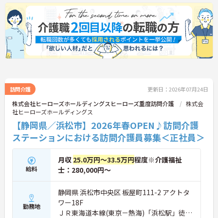
の相談対応をはじめ、契約業務や関係機関との連携
など幅広い役割を担うポジションです。日勤中心で
月平均残業は5時間程度と少なく、退職金制度など
福利厚生も充実。安定した法人基盤のもとで、地域
福祉に貢献しながら長く活躍したい方におすすめの
求人です。
■ 「日勤中心」で続けやすい♪
生活リズムを整えながら働きやすい環境です。
・日勤帯中心の勤務
訪問介護
更新日：2026年07月24日
・月平均残業5時間程度
株式会社ヒーローズホールディングスヒーローズ重度訪問介護
株式会
・プライベートとの両立もしやすい
社ヒーローズホールディングス
・無理なく長期就業を目指せる
【静岡県／浜松市】2026年春OPEN♪訪問介護
→ メリハリをつけながら働ける環境です♪
ステーションにおける訪問介護員募集＜正社員＞
■ 「退職金制度あり」の安心感！
月収
25.0万円～33.5万円
程度※介護福祉
長く働くことを見据えやすい制度が整っています。
・退職金制度あり
給料
士：280,000円～
・再雇用制度あり
・安定した社会福祉法人が運営
静岡県 浜松市中央区 板屋町111-2 アクトタ
・腰を据えて働きやすい環境
ワー18F
→ 将来を見据えてキャリア形成が可能です♪
勤務地
ＪＲ東海道本線(東京－熱海)「浜松駅」徒歩