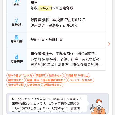
想定
給料
年収
374万円
～※想定年収
静岡県 浜松市中央区 早出町872-7
勤務地
遠州鉄道「曳馬駅」徒歩10分
契約社員・嘱託社員
雇用形態
■介護福祉士、実務者研修、初任者研修
いずれか ※特養、老健、病院、有老などの
応募要件
実務経験1年以上ある方 ※身体介護の経験年
以上ある方、機械浴の使用の経験のある方
歓迎
駅から徒歩10分以内
車通勤可
残業少なめ
年間休日110日以上
研修制度あり
産休･育休･介護休暇取得実績あり
ボーナス・賞与あり
社会保険完備
交通費支給
退職金制度あり
株式会社アンビスが全国で100施設以上を展開する
医療施設型ホスピスです。ご入居者様やご家族を
「ひとりにはしない」という理念のもと、慢性期や
終末期にあり医療依存度の高い方を受け入れ、地域