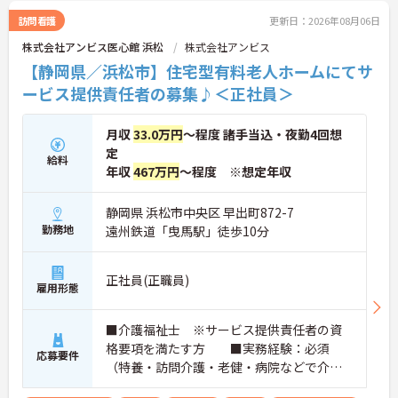
訪問看護
更新日：2026年08月06日
株式会社アンビス医心館 浜松
株式会社アンビス
【静岡県／浜松市】住宅型有料老人ホームにてサ
ービス提供責任者の募集♪＜正社員＞
月収
33.0万円
～程度 諸手当込・夜勤4回想
定
給料
年収
467万円
～程度 ※想定年収
静岡県 浜松市中央区 早出町872-7
勤務地
遠州鉄道「曳馬駅」徒歩10分
正社員(正職員)
雇用形態
■介護福祉士 ※サービス提供責任者の資
格要項を満たす方 ■実務経験：必須
応募要件
（特養・訪問介護・老健・病院などで介護
の実務経験が3年程度ある方）☆サ責未経験