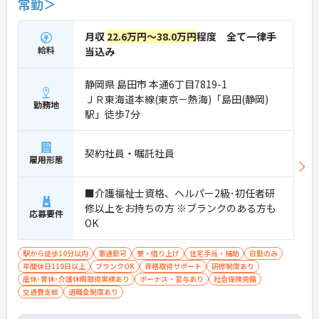
常勤＞
月収
22.6万円～38.0万円
程度 全て一律手
給料
当込み
静岡県 島田市 本通6丁目7819-1
ＪＲ東海道本線(東京－熱海)「島田(静岡)
勤務地
駅」徒歩7分
契約社員・嘱託社員
雇用形態
■介護福祉士資格、ヘルパー2級･初任者研
修以上をお持ちの方 ※ブランクのある方も
応募要件
OK
駅から徒歩10分以内
車通勤可
寮・借り上げ
住宅手当・補助
日勤のみ
年間休日110日以上
ブランクOK
資格取得サポート
研修制度あり
産休･育休･介護休暇取得実績あり
ボーナス・賞与あり
社会保険完備
交通費支給
退職金制度あり