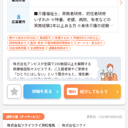
負担が減ります
・介護スタッフと看護スタッフの比率が1対1で相談
■介護福祉士、実務者研修、初任者研修
しやすく、初任者研修や実務者研修からでも着実に
専門性を高められます
いずれか ※特養、老健、病院、有老などの
応募要件
＜残業月7時間以下で身体の負担を軽減！＞
実務経験1年以上ある方 ※身体介護の経験年
・常勤で働くスタッフの比率が90パーセント以上と
以上ある方、機械浴の使用の経験のある方
高く、急なシフト変更や無理な長時間勤務が発生し
歓迎
駅から徒歩10分以内
車通勤可
残業少なめ
年間休日110日以上
にくい人員体制です
研修制度あり
産休･育休･介護休暇取得実績あり
ボーナス・賞与あり
・訪問スケジュールに沿って施設内でのケアを行う
社会保険完備
交通費支給
退職金制度あり
ため、月平均の残業時間は5時間から7時間程度とか
なり少なめに抑えられます
・夜勤明けの翌日は原則としてお休みとなるシフト
株式会社アンビスが全国で100施設以上を展開する
編成が組まれており、しっかりと休息を取りながら
医療施設型ホスピスです。ご入居者様やご家族を
長期的な就業が可能です
「ひとりにはしない」という理念のもと、慢性期や
＜評価制度でキャリアアップ＞
終末期にあり医療依存度の高い方を受け入れ、地域
・介護福祉士や初任者研修などの資格や実務経験、
医療を支える社会的意義の高い事業を推進していま
夜勤回数がしっかりと給与に反映されるためモチベ
す。現場には看護師が24時間常駐しています。急変
ーションを維持できます
詳細を見る
無料
紹介してもらう
時の対応や医療行為は看護師が担当するため、初任
・年次を問わずリーダーや主任などのマネジメント
者研修や実務者研修の方も食事介助や入浴介助など
職へ昇格する事例も多数あり、腰を据えて長期的な
の生活を支えるケアに専念できる環境です。多職種
キャリア形成が可能です
で情報を共有し、一人で判断を抱え込まないチーム
連携の体制がしっかりと整っています。働き方の面
通所介護（デイサービス）
更新日：2026年08月06日
では、夜勤明けの翌日が原則として公休となるほ
株式会社ツクイツクイ浜松曳馬
株式会社ツクイ
か、月平均の残業時間も5時間から7時間程度とかな