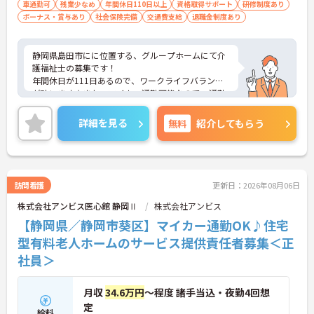
車通勤可
残業少なめ
年間休日110日以上
資格取得サポート
研修制度あり
ボーナス・賞与あり
社会保険完備
交通費支給
退職金制度あり
静岡県島田市にに位置する、グループホームにて介
護福祉士の募集です！
年間休日が111日あるので、ワークライフバランス
が叶います☆また、マイカー通勤可能なので、通勤
らくらくです♪
ご興味のある方には、面接対策ポイントなど、さら
詳細を見る
無料
紹介してもらう
に詳細をお話しいたしますのでお気軽にご相談くだ
さい！
訪問看護
更新日：2026年08月06日
株式会社アンビス医心館 静岡Ⅱ
株式会社アンビス
【静岡県／静岡市葵区】マイカー通勤OK♪住宅
型有料老人ホームのサービス提供責任者募集＜正
社員＞
月収
34.6万円
～程度 諸手当込・夜勤4回想
定
給料