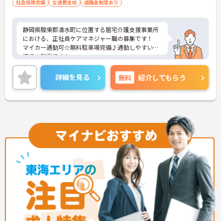
社会保険完備
交通費支給
退職金制度あり
・訪問スケジュールに沿って施設内でのケアを行う
ため、月平均の残業時間は5時間から7時間程度とか
なり少なめに抑えられます
静岡県駿東郡清水町に位置する居宅介護支援事業所
・夜勤明けの翌日は原則としてお休みとなるシフト
における、正社員ケアマネジャー職の募集です！
編成が組まれており、しっかりと休息を取りながら
マイカー通勤可☆無料駐車場完備♪通勤しやすい環
長期的な就業が可能です
境での就業です！
＜評価制度でキャリアアップ＞
ご興味ある方には、面接対策ポイントなど、さらに
・介護福祉士や初任者研修などの資格や実務経験、
詳細をお話しいたしますのでお気軽にご相談くださ
詳細を見る
無料
紹介してもらう
夜勤回数がしっかりと給与に反映されるためモチベ
い。
ーションを維持できます
・年次を問わずリーダーや主任などのマネジメント
職へ昇格する事例も多数あり、腰を据えて長期的な
キャリア形成が可能です