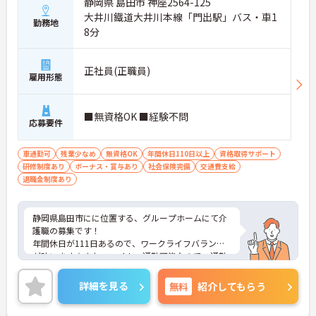
静岡県 島田市 神座2564-125
大井川鐵道大井川本線「門出駅」バス・車1
勤務地
8分
正社員(正職員)
雇用形態
■無資格OK ■経験不問
応募要件
車通勤可
残業少なめ
無資格OK
年間休日110日以上
資格取得サポート
研修制度あり
ボーナス・賞与あり
社会保険完備
交通費支給
退職金制度あり
静岡県島田市にに位置する、グループホームにて介
護職の募集です！
年間休日が111日あるので、ワークライフバランス
が叶います☆また、マイカー通勤可能なので、通勤
らくらくです♪
ご興味のある方には、面接対策ポイントなど、さら
詳細を見る
無料
紹介してもらう
に詳細をお話しいたしますのでお気軽にご相談くだ
さい！