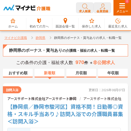
0
0
求人検索
会員登録
メニュー
ホーム
初めての方へ
面談会場一覧
保存した求人
最近見た求人
マイナビ介護職
静岡県
静岡県のボーナス・賞与ありの求人・転職一覧
静岡県のボーナス・賞与あり
の介護職・福祉の求人・転職一覧
970
この条件の介護・福祉求人数
非公開求人
件 ＋
おすすめ順
新着順
月収順
年収順
訪問入浴
更新日：2026年08月07日
アースサポート株式会社アースサポート静岡
アースサポート株式会社
【静岡県／静岡市駿河区】資格不問！日勤帯◎資
格・スキル手当あり♪訪問入浴での介護職員募集
＜訪問入浴＞