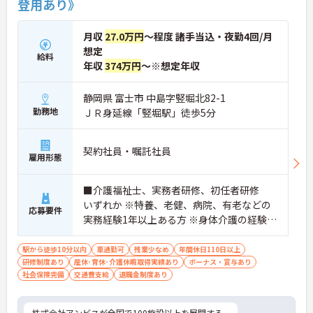
登用あり》
働けます。入職後は現場スタッフによるお一人おひ
とりに合わせた個別のOJT研修が実施されます。eラ
ーニングも導入されており、多職種と連携しながら
月収
27.0万円
～程度 諸手当込・夜勤4回/月
専門性を着実に深めていける環境が用意されていま
想定
す。
給料
年収
374万円
～※想定年収
★おすすめPOINT★
＜個別ＯＪＴとチーム連携で着実に成長！＞
静岡県 富士市 中島字竪堀北82-1
・入職後はお一人おひとりの習熟度に合わせた個別
勤務地
ＪＲ身延線「竪堀駅」徒歩5分
のＯＪＴ研修を実施し、ｅラーニングを用いた学習
の機会も提供されます
・施設内には看護師が24時間常駐しており、急変時
契約社員・嘱託社員
の対応や専門的な医療処置は看護師が担当するため
雇用形態
負担が減ります
・介護スタッフと看護スタッフの比率が1対1で相談
■介護福祉士、実務者研修、初任者研修
しやすく、初任者研修や実務者研修からでも着実に
専門性を高められます
いずれか ※特養、老健、病院、有老などの
応募要件
＜残業月7時間以下で身体の負担を軽減！＞
実務経験1年以上ある方 ※身体介護の経験年
・常勤で働くスタッフの比率が90パーセント以上と
以上ある方、機械浴の使用の経験のある方
高く、急なシフト変更や無理な長時間勤務が発生し
歓迎
駅から徒歩10分以内
車通勤可
残業少なめ
年間休日110日以上
にくい人員体制です
研修制度あり
産休･育休･介護休暇取得実績あり
ボーナス・賞与あり
・訪問スケジュールに沿って施設内でのケアを行う
社会保険完備
交通費支給
退職金制度あり
ため、月平均の残業時間は5時間から7時間程度とか
なり少なめに抑えられます
・夜勤明けの翌日は原則としてお休みとなるシフト
株式会社アンビスが全国で100施設以上を展開する