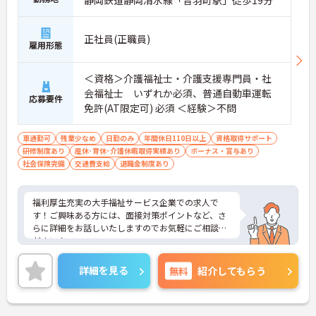
静岡鉄道静岡清水線「音羽町駅」徒歩19分
正社員(正職員)
雇用形態
＜資格＞介護福祉士・介護支援専門員・社
会福祉士 いずれか必須、普通自動車運転
応募要件
免許(AT限定可) 必須 ＜経験＞不問
車通勤可
残業少なめ
日勤のみ
年間休日110日以上
資格取得サポート
研修制度あり
産休･育休･介護休暇取得実績あり
ボーナス・賞与あり
社会保険完備
交通費支給
退職金制度あり
福利厚生充実の大手福祉サービス企業での求人で
す！ご興味ある方には、面接対策ポイントなど、さ
らに詳細をお話しいたしますのでお気軽にご相談く
ださい！
詳細を見る
無料
紹介してもらう