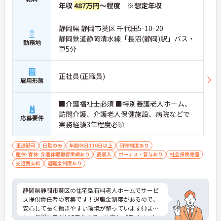
年収
487万円
～程度 ※想定年収
静岡県 静岡市葵区 千代田5-10-20
静岡鉄道静岡清水線「長沼(静岡)駅」バス・
勤務地
車5分
正社員(正職員)
雇用形態
■介護福祉士必須 ■特別養護老人ホーム、
訪問介護、介護老人保健施設、病院などで
応募要件
実務経験3年程度必須
車通勤可
日勤のみ
年間休日110日以上
研修制度あり
産休･育休･介護休暇取得実績あり
高収入
ボーナス・賞与あり
社会保険完備
交通費支給
退職金制度あり
静岡県静岡市葵区の住宅型有料老人ホームでサービ
ス提供責任者の募集です！退職金制度があるので、
安心して長く働きやすい環境が整っています◎ま
た、年間休日が115日なので、仕事とプライベート