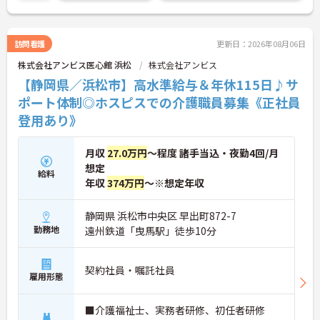
た方も多数いらっしゃいます。
ご興味のある方には、面接対策ポイントなど、さら
に詳細をお話しいたしますのでお気軽にご相談くだ
さい！
訪問看護
更新日：2026年08月06日
株式会社アンビス医心館 浜松
株式会社アンビス
【静岡県／浜松市】高水準給与＆年休115日♪サ
ポート体制◎ホスピスでの介護職員募集《正社員
登用あり》
月収
27.0万円
～程度 諸手当込・夜勤4回/月
想定
給料
年収
374万円
～※想定年収
静岡県 浜松市中央区 早出町872-7
勤務地
遠州鉄道「曳馬駅」徒歩10分
契約社員・嘱託社員
雇用形態
■介護福祉士、実務者研修、初任者研修