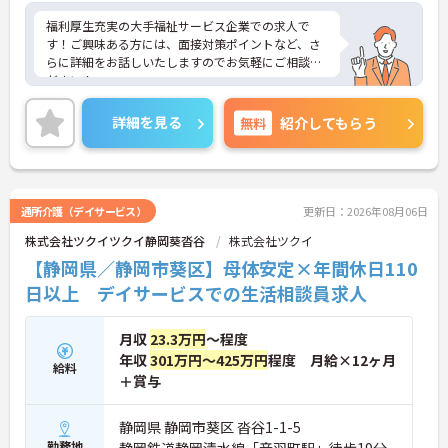
福利厚生充実の大手福祉サービス企業での求人で
す！ご興味ある方には、面接対策ポイントなど、さ
らに詳細をお話しいたしますのでお気軽にご相談く
ださい！
詳細を見る
無料
紹介してもらう
通所介護（デイサービス）
更新日：2026年08月06日
株式会社ツクイツクイ静岡葵沓谷
株式会社ツクイ
【静岡県／静岡市葵区】母体安定×年間休日110
日以上 デイサービスでの生活相談員求人
月収
23.3万円
～程度
年収
301万円～425万円
程度 月給×12ヶ月
給料
＋賞与
静岡県 静岡市葵区 沓谷1-1-5
勤務地