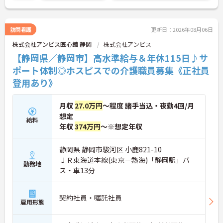
キャリア形成が可能です
の生活を支えるケアに専念できる環境です。多職種
で情報を共有し、一人で判断を抱え込まないチーム
連携の体制がしっかりと整っています。働き方の面
訪問看護
更新日：2026年08月06日
では、夜勤明けの翌日が原則として公休となるほ
株式会社アンビス医心館 静岡
株式会社アンビス
か、月平均の残業時間も5時間から7時間程度とかな
り少なめです。常勤スタッフの比率が90パーセント
【静岡県／静岡市】高水準給与＆年休115日♪サ
を超えているため急な勤務変更が発生しにくく、あ
ポート体制◎ホスピスでの介護職員募集《正社員
らかじめ決められた訪問予定表に沿って規則正しく
登用あり》
働けます。入職後は現場スタッフによるお一人おひ
とりに合わせた個別のOJT研修が実施されます。eラ
ーニングも導入されており、多職種と連携しながら
月収
27.0万円
～程度 諸手当込・夜勤4回/月
専門性を着実に深めていける環境が用意されていま
想定
す。
給料
年収
374万円
～※想定年収
★おすすめPOINT★
＜個別ＯＪＴとチーム連携で着実に成長！＞
静岡県 静岡市駿河区 小鹿821-10
・入職後はお一人おひとりの習熟度に合わせた個別
ＪＲ東海道本線(東京－熱海)「静岡駅」バ
のＯＪＴ研修を実施し、ｅラーニングを用いた学習
勤務地
ス・車13分
の機会も提供されます
・施設内には看護師が24時間常駐しており、急変時
の対応や専門的な医療処置は看護師が担当するため
負担が減ります
契約社員・嘱託社員
雇用形態
・介護スタッフと看護スタッフの比率が1対1で相談
しやすく、初任者研修や実務者研修からでも着実に