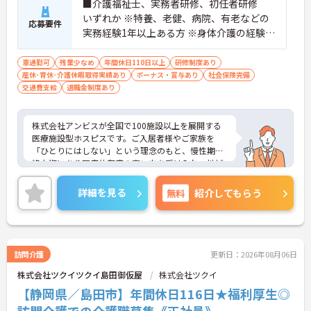
専門性を高められます
■介護福祉士、実務者研修、初任者研修
＜残業月7時間以下で身体の負担を軽減！＞
いずれか ※特養、老健、病院、有老などの
応募要件
・常勤で働くスタッフの比率が90パーセント以上と
実務経験1年以上ある方 ※身体介護の経験年
高く、急なシフト変更や無理な長時間勤務が発生し
以上ある方、機械浴の使用の経験のある方
にくい人員体制です
歓迎
車通勤可
残業少なめ
年間休日110日以上
研修制度あり
・訪問スケジュールに沿って施設内でのケアを行う
産休･育休･介護休暇取得実績あり
ボーナス・賞与あり
社会保険完備
ため、月平均の残業時間は5時間から7時間程度とか
交通費支給
退職金制度あり
なり少なめに抑えられます
・夜勤明けの翌日は原則としてお休みとなるシフト
編成が組まれており、しっかりと休息を取りながら
株式会社アンビスが全国で100施設以上を展開する
長期的な就業が可能です
医療施設型ホスピスです。ご入居者様やご家族を
＜評価制度でキャリアアップ＞
「ひとりにはしない」という理念のもと、慢性期や
・介護福祉士や初任者研修などの資格や実務経験、
終末期にあり医療依存度の高い方を受け入れ、地域
夜勤回数がしっかりと給与に反映されるためモチベ
医療を支える社会的意義の高い事業を推進していま
ーションを維持できます
す。現場には看護師が24時間常駐しています。急変
・年次を問わずリーダーや主任などのマネジメント
詳細を見る
無料
紹介してもらう
時の対応や医療行為は看護師が担当するため、初任
職へ昇格する事例も多数あり、腰を据えて長期的な
者研修や実務者研修の方も食事介助や入浴介助など
キャリア形成が可能です
の生活を支えるケアに専念できる環境です。多職種
で情報を共有し、一人で判断を抱え込まないチーム
連携の体制がしっかりと整っています。働き方の面
訪問介護
更新日：2026年08月06日
では、夜勤明けの翌日が原則として公休となるほ
株式会社ツクイツクイ島田御仮屋
株式会社ツクイ
か、月平均の残業時間も5時間から7時間程度とかな
り少なめです。常勤スタッフの比率が90パーセント
【静岡県／島田市】年間休日116日★福利厚生◎
を超えているため急な勤務変更が発生しにくく、あ