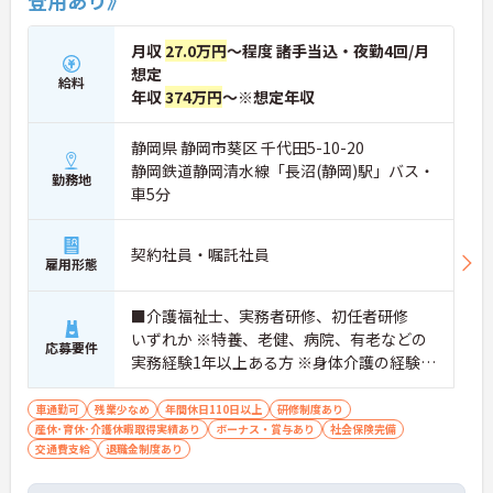
登用あり》
のＯＪＴ研修を実施し、ｅラーニングを用いた学習
の機会も提供されます
・施設内には看護師が24時間常駐しており、急変時
月収
27.0万円
～程度 諸手当込・夜勤4回/月
の対応や専門的な医療処置は看護師が担当するため
想定
負担が減ります
給料
年収
374万円
～※想定年収
・介護スタッフと看護スタッフの比率が1対1で相談
しやすく、初任者研修や実務者研修からでも着実に
専門性を高められます
静岡県 静岡市葵区 千代田5-10-20
＜残業月7時間以下で身体の負担を軽減！＞
静岡鉄道静岡清水線「長沼(静岡)駅」バス・
勤務地
・常勤で働くスタッフの比率が90パーセント以上と
車5分
高く、急なシフト変更や無理な長時間勤務が発生し
にくい人員体制です
・訪問スケジュールに沿って施設内でのケアを行う
契約社員・嘱託社員
ため、月平均の残業時間は5時間から7時間程度とか
雇用形態
なり少なめに抑えられます
・夜勤明けの翌日は原則としてお休みとなるシフト
■介護福祉士、実務者研修、初任者研修
編成が組まれており、しっかりと休息を取りながら
いずれか ※特養、老健、病院、有老などの
長期的な就業が可能です
応募要件
＜評価制度でキャリアアップ＞
実務経験1年以上ある方 ※身体介護の経験年
・介護福祉士や初任者研修などの資格や実務経験、
以上ある方、機械浴の使用の経験のある方
夜勤回数がしっかりと給与に反映されるためモチベ
歓迎
車通勤可
残業少なめ
年間休日110日以上
研修制度あり
ーションを維持できます
産休･育休･介護休暇取得実績あり
ボーナス・賞与あり
社会保険完備
・年次を問わずリーダーや主任などのマネジメント
交通費支給
退職金制度あり
職へ昇格する事例も多数あり、腰を据えて長期的な
キャリア形成が可能です