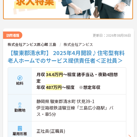
訪問看護
更新日：2026年08月06日
株式会社アンビス医心館 三島
株式会社アンビス
【駿東郡清水町】 2025年4月開設♪住宅型有料
老人ホームでのサービス提供責任者＜正社員＞
月収
34.6万円
～程度 諸手当込・夜勤4回想
定
給料
年収
487万円
～程度 ※想定年収
静岡県 駿東郡清水町 伏見39-1
伊豆箱根鉄道駿豆線「三島広小路駅」バ
勤務地
ス・車5分
正社員(正職員)
雇用形態