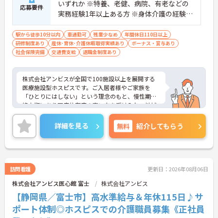
いずれか ※特養、老健、病院、有老などの
応募要件
実務経験1年以上ある方 ※身体介護の経験年
以上ある方、機械浴の使用の経験のある方
歓迎
駅から徒歩10分以内
車通勤可
残業少なめ
年間休日110日以上
研修制度あり
産休･育休･介護休暇取得実績あり
ボーナス・賞与あり
社会保険完備
交通費支給
退職金制度あり
株式会社アンビスが全国で100施設以上を展開する
医療施設型ホスピスです。ご入居者様やご家族を
「ひとりにはしない」という理念のもと、慢性期や
終末期にあり医療依存度の高い方を受け入れ、地域
医療を支える社会的意義の高い事業を推進していま
す。現場には看護師が24時間常駐しています。急変
詳細を見る
無料
紹介してもらう
時の対応や医療行為は看護師が担当するため、初任
者研修や実務者研修の方も食事介助や入浴介助など
の生活を支えるケアに専念できる環境です。多職種
で情報を共有し、一人で判断を抱え込まないチーム
連携の体制がしっかりと整っています。働き方の面
訪問看護
更新日：2026年08月06日
では、夜勤明けの翌日が原則として公休となるほ
株式会社アンビス医心館 富士
株式会社アンビス
か、月平均の残業時間も5時間から7時間程度とかな
り少なめです。常勤スタッフの比率が90パーセント
【静岡県／富士市】高水準給与＆年休115日♪サ
を超えているため急な勤務変更が発生しにくく、あ
ポート体制◎ホスピスでの介護職員募集《正社員
らかじめ決められた訪問予定表に沿って規則正しく