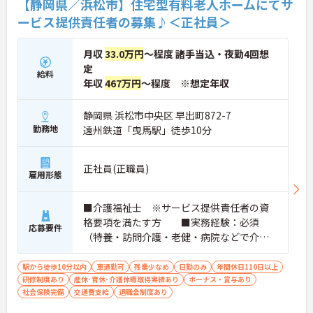
【静岡県／浜松市】住宅型有料老人ホームにてサ
ービス提供責任者の募集♪＜正社員＞
月収
33.0万円
～程度 諸手当込・夜勤4回想
定
給料
年収
467万円
～程度 ※想定年収
静岡県 浜松市中央区 早出町872-7
勤務地
遠州鉄道「曳馬駅」徒歩10分
正社員(正職員)
雇用形態
■介護福祉士 ※サービス提供責任者の資
格要項を満たす方 ■実務経験：必須
応募要件
（特養・訪問介護・老健・病院などで介護
の実務経験が3年程度ある方）☆サ責未経験
スタートの実績多数☆
駅から徒歩10分以内
車通勤可
残業少なめ
日勤のみ
年間休日110日以上
研修制度あり
産休･育休･介護休暇取得実績あり
ボーナス・賞与あり
社会保険完備
交通費支給
退職金制度あり