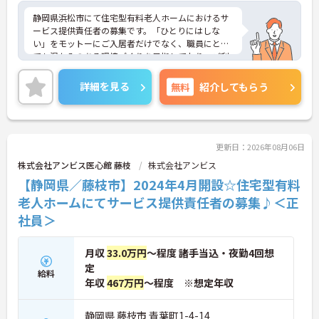
静岡県浜松市にて住宅型有料老人ホームにおけるサ
ービス提供責任者の募集です。「ひとりにはしな
い」をモットーにご入居者だけでなく、職員にとっ
ても温かみのある環境づくりを目指しており、ご利
用者一人ひとりに寄り添ってサービスを提供してい
ただける方を募集しています。サービス提供責任者
詳細を見る
無料
紹介してもらう
の経験がなくスタートされた方も多数いらっしゃい
ます。
ご興味のある方には、面接対策ポイントなど、さら
に詳細をお話しいたしますのでお気軽にご相談くだ
さい！
更新日：2026年08月06日
株式会社アンビス医心館 藤枝
株式会社アンビス
【静岡県／藤枝市】2024年4月開設☆住宅型有料
老人ホームにてサービス提供責任者の募集♪＜正
社員＞
月収
33.0万円
～程度 諸手当込・夜勤4回想
定
給料
年収
467万円
～程度 ※想定年収
静岡県 藤枝市 青葉町1-4-14