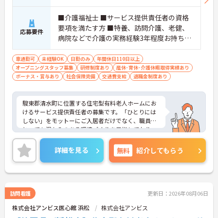
■介護福祉士 ■サービス提供責任者の資格
要項を満たす方 ■特養、訪問介護、老健、
応募要件
病院などで介護の実務経験3年程度お持ちの
方 ※サービス提供責任者未経験も可（サ責
未経験スタートの実績多数）
車通勤可
未経験OK
日勤のみ
年間休日110日以上
オープニングスタッフ募集
研修制度あり
産休･育休･介護休暇取得実績あり
ボーナス・賞与あり
社会保険完備
交通費支給
退職金制度あり
駿東郡清水町に位置する住宅型有料老人ホームにお
けるサービス提供責任者の募集です。「ひとりには
しない」をモットーにご入居者だけでなく、職員に
とっても温かみのある環境づくりを目指しており、
ご利用者一人ひとりに寄り添ってサービスを提供し
ていただける方を募集しています。サービス提供責
詳細を見る
無料
紹介してもらう
任者の経験がなくスタートされた方も多数いらっし
ゃいます。
ご興味のある方には、面接対策ポイントなど、さら
に詳細をお話しいたしますのでお気軽にご相談くだ
さい！
訪問看護
更新日：2026年08月06日
株式会社アンビス医心館 浜松
株式会社アンビス