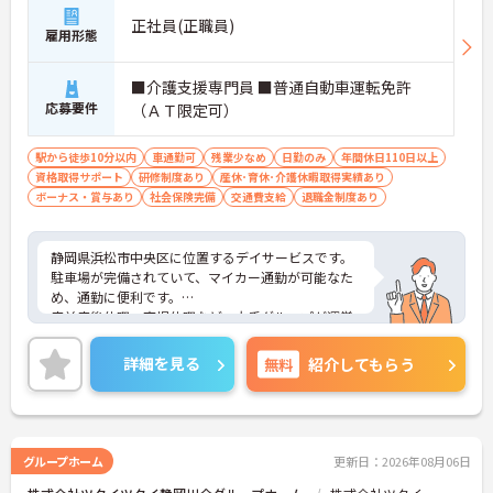
正社員(正職員)
雇用形態
■介護支援専門員 ■普通自動車運転免許
応募要件
（ＡＴ限定可）
駅から徒歩10分以内
車通勤可
残業少なめ
日勤のみ
年間休日110日以上
資格取得サポート
研修制度あり
産休･育休･介護休暇取得実績あり
ボーナス・賞与あり
社会保険完備
交通費支給
退職金制度あり
静岡県浜松市中央区に位置するデイサービスです。
駐車場が完備されていて、マイカー通勤が可能なた
め、通勤に便利です。
産前産後休暇、育児休暇など、大手グループが運営
する施設のため、福利厚生も非常に充実しておりま
す！
詳細を見る
無料
紹介してもらう
未経験の方でも丁寧に指導・研修制度も整っており
ますので安心して働ける環境です。
ご興味をお持ちの方には、詳細の情報や面接のポイ
ントをお伝えしますのでお気軽にお問い合わせくだ
さい。
グループホーム
更新日：2026年08月06日