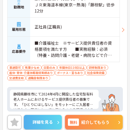
ＪＲ東海道本線(東京－熱海)「藤枝駅」徒歩
勤務地
12分
正社員(正職員)
雇用形態
■介護福祉士 ※サービス提供責任者の資
格要項を満たす方 ■実務経験：必須
応募要件
（特養・訪問介護・老健・病院などで介護
の実務経験が3年程度ある方）☆サ責未経験
スタートの実績多数☆
車通勤可
残業少なめ
日勤のみ
年間休日110日以上
研修制度あり
産休･育休･介護休暇取得実績あり
ボーナス・賞与あり
社会保険完備
交通費支給
退職金制度あり
静岡県藤枝市にて2024年4月に開設した住宅型有料
老人ホームにおけるサービス提供責任者の募集で
す。「ひとりにはしない」をモットーにご入居者だ
けでなく、職員にとっても温かみのある環境づくり
を目指しており、ご利用者一人ひとりに寄り添って
サービスを提供していただける方を募集していま
詳細を見る
無料
紹介してもらう
す。サービス提供責任者の経験がなくスタートされ