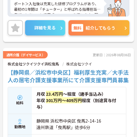
・夜勤明けの翌日は原則としてお休みとなるシフト
ポート＞入社後は充実した研修プログラムがあり、
編成が組まれており、しっかりと休息を取りながら
最初の1年間は「チューター」と呼ばれる指導担当
長期的な就業が可能です
者がマンツーマンで育成・フォローを行います。現
＜評価制度でキャリアアップ＞
場ではベテランのサービス提供責任者があなたをバ
・介護福祉士や初任者研修などの資格や実務経験、
ックアップするので、困ったことがあればすぐに相
詳細を見る
無料
紹介してもらう
夜勤回数がしっかりと給与に反映されるためモチベ
談できます。焦らずじっくりとスキルを身につけて
ーションを維持できます
いける温かい環境です。
・年次を問わずリーダーや主任などのマネジメント
＜助け合いが自然に生まれる、明るい職場です＞ス
職へ昇格する事例も多数あり、腰を据えて長期的な
タッフ同士がお互いに助け合いながら働いている、
キャリア形成が可能です
とても明るく関係性の良い事業所です。ワークライ
通所介護（デイサービス）
更新日：2026年08月06日
フバランスを重視しているためお休みが取りやす
株式会社ツクイツクイ浜松曳馬
株式会社ツクイ
く、仕事だけでなくプライベートも大切にできる環
境です。また充実した福利厚生なども魅力♪安定し
【静岡県／浜松市中央区】福利厚生充実／大手法
た待遇の中で、モチベーション高くお仕事に取り組
人の居宅介護支援事業所にて介護支援専門員募集
めます。
月収
23.4万円
～程度（諸手当込み）
年収
301万円～409万円
程度（別途賞与付
給料
与）
静岡県 浜松市中央区 曳馬2-14-16
勤務地
遠州鉄道「曳馬駅」徒歩6分