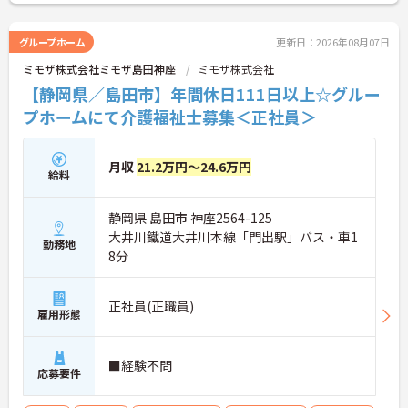
グループホーム
更新日：2026年08月07日
ミモザ株式会社ミモザ島田神座
ミモザ株式会社
【静岡県／島田市】年間休日111日以上☆グルー
プホームにて介護福祉士募集＜正社員＞
月収
21.2万円～24.6万円
給料
静岡県 島田市 神座2564-125
大井川鐵道大井川本線「門出駅」バス・車1
勤務地
8分
正社員(正職員)
雇用形態
■経験不問
応募要件