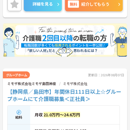
伝えしますのでお気軽にお問い合わせくださいま
詳細を見る
無料
紹介してもらう
せ。
グループホーム
更新日：2026年08月07日
ミモザ株式会社ミモザ島田神座
ミモザ株式会社
【静岡県／島田市】年間休日111日以上☆グルー
プホームにて介護職募集＜正社員＞
月収
21.0万円～24.6万円
給料