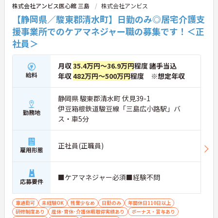
株式会社アンビス医心館 三島
株式会社アンビス
か、月平均の残業時間も5時間から7時間程度とかな
り少なめです。常勤スタッフの比率が90パーセント
【静岡県／駿東郡清水町】日勤のみ◎居宅介護支
を超えているため急な勤務変更が発生しにくく、あ
援事業所でのケアマネジャー職の募集です！＜正
らかじめ決められた訪問予定表に沿って規則正しく
社員＞
働けます。入職後は現場スタッフによるお一人おひ
とりに合わせた個別のOJT研修が実施されます。eラ
ーニングも導入されており、多職種と連携しながら
月収
35.4万円～36.9万円
程度 諸手当込
専門性を着実に深めていける環境が用意されていま
給料
年収
482万円～500万円
程度 ※想定年収
す。
★おすすめPOINT★
静岡県 駿東郡清水町 伏見39-1
＜個別ＯＪＴとチーム連携で着実に成長！＞
伊豆箱根鉄道駿豆線「三島広小路駅」バ
・入職後はお一人おひとりの習熟度に合わせた個別
勤務地
ス・車5分
のＯＪＴ研修を実施し、ｅラーニングを用いた学習
の機会も提供されます
・施設内には看護師が24時間常駐しており、急変時
正社員(正職員)
の対応や専門的な医療処置は看護師が担当するため
雇用形態
負担が減ります
・介護スタッフと看護スタッフの比率が1対1で相談
しやすく、初任者研修や実務者研修からでも着実に
■ケアマネジャー必須■経験不問
応募要件
専門性を高められます
＜残業月7時間以下で身体の負担を軽減！＞
・常勤で働くスタッフの比率が90パーセント以上と
車通勤可
未経験OK
残業少なめ
日勤のみ
年間休日110日以上
高く、急なシフト変更や無理な長時間勤務が発生し
研修制度あり
産休･育休･介護休暇取得実績あり
ボーナス・賞与あり
にくい人員体制です