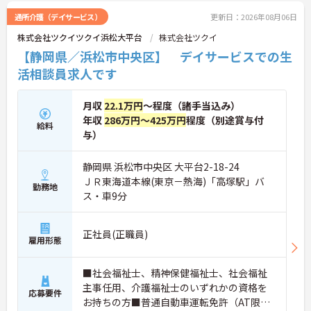
通所介護（デイサービス）
更新日：2026年08月06日
株式会社ツクイツクイ浜松大平台
株式会社ツクイ
【静岡県／浜松市中央区】 デイサービスでの生
活相談員求人です
月収
22.1万円
～程度（諸手当込み）
年収
286万円～425万円
程度（別途賞与付
給料
与）
静岡県 浜松市中央区 大平台2-18-24
ＪＲ東海道本線(東京－熱海)「高塚駅」バ
勤務地
ス・車9分
正社員(正職員)
雇用形態
■社会福祉士、精神保健福祉士、社会福祉
主事任用、介護福祉士のいずれかの資格を
応募要件
お持ちの方■普通自動車運転免許（AT限定