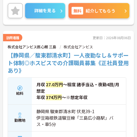
を両立しやすい職場です♪ご興味のある方は、面接
ポイントをお伝えしますので、お気軽にご連絡くだ
詳細を見る
無料
紹介してもらう
さい。
訪問看護
更新日：2026年08月06日
株式会社アンビス医心館 三島
株式会社アンビス
【静岡県／駿東郡清水町】一人夜勤なし＆サポー
ト体制◎ホスピスでの介護職員募集《正社員登用
あり》
月収
27.0万円
～程度 諸手当込・夜勤4回/月
想定
給料
年収
374万円
～※想定年収
静岡県 駿東郡清水町 伏見39-1
伊豆箱根鉄道駿豆線「三島広小路駅」バ
勤務地
ス・車5分