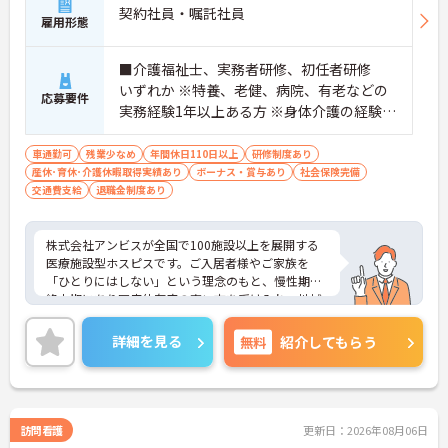
契約社員・嘱託社員
雇用形態
■介護福祉士、実務者研修、初任者研修
いずれか ※特養、老健、病院、有老などの
応募要件
実務経験1年以上ある方 ※身体介護の経験年
以上ある方、機械浴の使用の経験のある方
歓迎
車通勤可
残業少なめ
年間休日110日以上
研修制度あり
産休･育休･介護休暇取得実績あり
ボーナス・賞与あり
社会保険完備
交通費支給
退職金制度あり
株式会社アンビスが全国で100施設以上を展開する
医療施設型ホスピスです。ご入居者様やご家族を
「ひとりにはしない」という理念のもと、慢性期や
終末期にあり医療依存度の高い方を受け入れ、地域
医療を支える社会的意義の高い事業を推進していま
す。現場には看護師が24時間常駐しています。急変
詳細を見る
無料
紹介してもらう
時の対応や医療行為は看護師が担当するため、初任
者研修や実務者研修の方も食事介助や入浴介助など
の生活を支えるケアに専念できる環境です。多職種
で情報を共有し、一人で判断を抱え込まないチーム
連携の体制がしっかりと整っています。働き方の面
訪問看護
更新日：2026年08月06日
では、夜勤明けの翌日が原則として公休となるほ