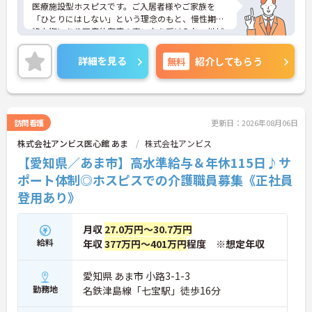
医療施設型ホスピスです。ご入居者様やご家族を
「ひとりにはしない」という理念のもと、慢性期や
終末期にあり医療依存度の高い方を受け入れ、地域
医療を支える社会的意義の高い事業を推進していま
す。現場には看護師が24時間常駐しています。急変
詳細を見る
無料
紹介してもらう
時の対応や医療行為は看護師が担当するため、初任
者研修や実務者研修の方も食事介助や入浴介助など
の生活を支えるケアに専念できる環境です。多職種
で情報を共有し、一人で判断を抱え込まないチーム
連携の体制がしっかりと整っています。働き方の面
訪問看護
更新日：2026年08月06日
では、夜勤明けの翌日が原則として公休となるほ
株式会社アンビス医心館 あま
株式会社アンビス
か、月平均の残業時間も5時間から7時間程度とかな
り少なめです。常勤スタッフの比率が90パーセント
【愛知県／あま市】高水準給与＆年休115日♪サ
を超えているため急な勤務変更が発生しにくく、あ
ポート体制◎ホスピスでの介護職員募集《正社員
らかじめ決められた訪問予定表に沿って規則正しく
登用あり》
働けます。入職後は現場スタッフによるお一人おひ
とりに合わせた個別のOJT研修が実施されます。eラ
ーニングも導入されており、多職種と連携しながら
月収
27.0万円～30.7万円
専門性を着実に深めていける環境が用意されていま
給料
年収
377万円～401万円
程度 ※想定年収
す。
★おすすめPOINT★
愛知県 あま市 小路3-1-3
＜個別ＯＪＴとチーム連携で着実に成長！＞
勤務地
名鉄津島線「七宝駅」徒歩16分
・入職後はお一人おひとりの習熟度に合わせた個別
のＯＪＴ研修を実施し、ｅラーニングを用いた学習