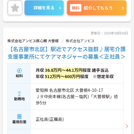
ご興味ある方には、面接対策ポイントなど、さらに
詳細をお話しいたしますのでお気軽にご相談くださ
詳細を見る
無料
紹介してもらう
い。
更新日：2026年08月06日
株式会社アンビス医心館 大曽根
株式会社アンビス
【名古屋市北区】駅近でアクセス抜群♪居宅介護
支援事業所にてケアマネジャーの募集＜正社員＞
月収
36.8万円～44.1万円
程度 諸手当込
給料
年収
512万円～600万円
程度 ※想定年収
愛知県 名古屋市北区 大曽根4-10-17
ＪＲ中央本線(名古屋－塩尻)「大曽根駅」徒
勤務地
歩5分
正社員(正職員)
雇用形態