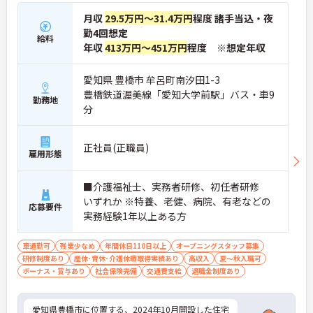
月収
29.5万円～31.4万円
程度 諸手当込・夜
勤4回想定
給料
年収
413万円～451万円
程度 ※想定年収
愛知県 豊橋市 牟呂町南汐田1-3
豊橋鉄道渥美線「愛知大学前駅」バス・車9
勤務地
分
正社員(正職員)
雇用形態
■介護福祉士、実務者研修、初任者研修
いずれか ※特養、老健、病院、有老などの
応募要件
実務経験1年以上ある方
車通勤可
残業少なめ
年間休日110日以上
オープニングスタッフ募集
研修制度あり
産休･育休･介護休暇取得実績あり
高収入
夏～秋入職可
ボーナス・賞与あり
社会保険完備
交通費支給
退職金制度あり
愛知県豊橋市に位置する、2024年10月開設した住宅