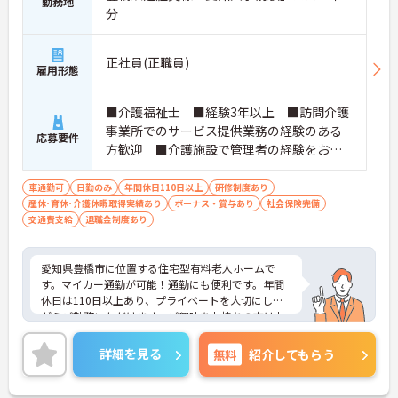
勤務地
分
正社員(正職員)
雇用形態
■介護福祉士 ■経験3年以上 ■訪問介護
事業所でのサービス提供業務の経験のある
応募要件
方歓迎 ■介護施設で管理者の経験をお持
ちの方歓迎
車通勤可
日勤のみ
年間休日110日以上
研修制度あり
産休･育休･介護休暇取得実績あり
ボーナス・賞与あり
社会保険完備
交通費支給
退職金制度あり
愛知県豊橋市に位置する住宅型有料老人ホームで
す。マイカー通勤が可能！通勤にも便利です。年間
休日は110日以上あり、プライベートを大切にしな
がらご勤務いただけます。ご興味をお持ちの方はお
気軽にお問い合わせください。
詳細を見る
無料
紹介してもらう