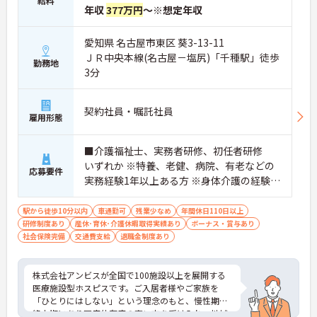
給料
年収
377万円
～※想定年収
★おすすめPOINT★
＜個別ＯＪＴとチーム連携で着実に成長！＞
愛知県 名古屋市東区 葵3-13-11
・入職後はお一人おひとりの習熟度に合わせた個別
ＪＲ中央本線(名古屋－塩尻)「千種駅」徒歩
のＯＪＴ研修を実施し、ｅラーニングを用いた学習
勤務地
3分
の機会も提供されます
・施設内には看護師が24時間常駐しており、急変時
の対応や専門的な医療処置は看護師が担当するため
負担が減ります
契約社員・嘱託社員
雇用形態
・介護スタッフと看護スタッフの比率が1対1で相談
しやすく、初任者研修や実務者研修からでも着実に
専門性を高められます
■介護福祉士、実務者研修、初任者研修
＜残業月7時間以下で身体の負担を軽減！＞
いずれか ※特養、老健、病院、有老などの
応募要件
・常勤で働くスタッフの比率が90パーセント以上と
実務経験1年以上ある方 ※身体介護の経験年
高く、急なシフト変更や無理な長時間勤務が発生し
以上ある方、機械浴の使用の経験のある方
にくい人員体制です
歓迎
駅から徒歩10分以内
車通勤可
残業少なめ
年間休日110日以上
・訪問スケジュールに沿って施設内でのケアを行う
研修制度あり
産休･育休･介護休暇取得実績あり
ボーナス・賞与あり
ため、月平均の残業時間は5時間から7時間程度とか
社会保険完備
交通費支給
退職金制度あり
なり少なめに抑えられます
・夜勤明けの翌日は原則としてお休みとなるシフト
編成が組まれており、しっかりと休息を取りながら
株式会社アンビスが全国で100施設以上を展開する
長期的な就業が可能です
医療施設型ホスピスです。ご入居者様やご家族を
＜評価制度でキャリアアップ＞
「ひとりにはしない」という理念のもと、慢性期や
・介護福祉士や初任者研修などの資格や実務経験、
終末期にあり医療依存度の高い方を受け入れ、地域
夜勤回数がしっかりと給与に反映されるためモチベ