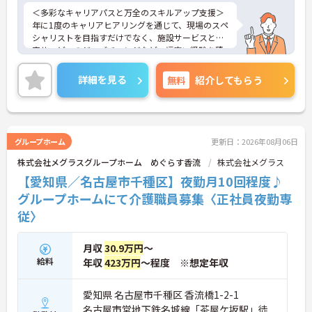
＜多彩なキャリアパスと万全のスキルアップ支援＞
年に1度のキャリアヒアリングを通じて、現場のスペ
シャリストを目指すだけでなく、施設サービスと在
宅サービスのジョブチェンジなど、幅広い経験を積
むことが可能です。
＜プライベートも充実させる嬉しい福利厚生＞仕事
詳細を見る
無料
紹介してもらう
の疲れを癒やすための制度も充実しています。各地
のレジャー施設や宿泊が最大80％オフになる優待制
度や、勤続5年ごとの「特別連続有給休暇（5日）」
など、リフレッシュできる機会がたくさん。年間公
休110日に加え、独自の休暇制度もしっかり整って
グループホーム
更新日：2026年08月06日
いるため、オンオフのメリハリをつけて働けます。
株式会社メグラスグループホーム めぐらす香流
株式会社メグラス
＜＜ICT導入が進む効率的な現場で、身体的負担を減
らしケアに専念＞スマホ記録や睡眠測定センサー等
【愛知県／名古屋市千種区】夜勤月10回程度♪
の導入で月400時間の生産性向上を実現。月平均残
グループホームにて介護職員募集〈正社員夜勤専
業7.3時間（超過分は1分単位支給）と少なく、ゆと
従〉
りを持って業務に取り組めます。
月収
30.9万円
～
給料
年収
423万円
～程度 ※想定年収
愛知県 名古屋市千種区 香流橋1-2-1
名古屋市営地下鉄名城線「茶屋ケ坂駅」徒