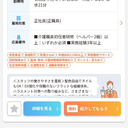
勤務地
歩21分
正社員(正職員)
雇用形態
■介護職員初任者研修（ヘルパー2級）以
応募要件
上：いずれか必須 ■実務経験3年以上
夜勤専従
車通勤可
残業少なめ
年間休日110日以上
資格取得サポート
研修制度あり
産休･育休･介護休暇取得実績あり
ボーナス・賞与あり
社会保険完備
交通費支給
退職金制度あり
＜スタッフの働きやすさを重視＞髪色自由でネイル
もOK！DX強化や役職のないフラットな組織体系、
ハラスメント対策への取り組みなど、さまざまな制
度を設けることでスタッフが安心して働ける環境づ
くりに取り組まれています。
＜ライフスタイルに合わせた勤務形態＞夜勤ありの
詳細を見る
無料
紹介してもらう
シフト常勤、日勤専従、夜勤専従といったさまざま
な働き方が設定されている法人です。
＜チームで連携しながらのお仕事＞一人ひとりが主
体性をもって働くことを大切にしながらも、苦手分