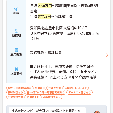
の機会も提供されます
月収
27.0万円
～程度 諸手当込・夜勤4回/月
・施設内には看護師が24時間常駐しており、急変時
の対応や専門的な医療処置は看護師が担当するため
想定
給料
負担が減ります
年収
377万円
～※想定年収
・介護スタッフと看護スタッフの比率が1対1で相談
しやすく、初任者研修や実務者研修からでも着実に
愛知県 名古屋市北区 大曽根4-10-17
専門性を高められます
＜残業月7時間以下で身体の負担を軽減！＞
ＪＲ中央本線(名古屋－塩尻)「大曽根駅」徒
勤務地
・常勤で働くスタッフの比率が90パーセント以上と
歩5分
高く、急なシフト変更や無理な長時間勤務が発生し
にくい人員体制です
・訪問スケジュールに沿って施設内でのケアを行う
契約社員・嘱託社員
雇用形態
ため、月平均の残業時間は5時間から7時間程度とか
なり少なめに抑えられます
・夜勤明けの翌日は原則としてお休みとなるシフト
■介護福祉士、実務者研修、初任者研修
編成が組まれており、しっかりと休息を取りながら
いずれか ※特養、老健、病院、有老などの
長期的な就業が可能です
応募要件
実務経験1年以上ある方 ※身体介護の経験年
＜評価制度でキャリアアップ＞
以上ある方、機械浴の使用の経験のある方
・介護福祉士や初任者研修などの資格や実務経験、
夜勤回数がしっかりと給与に反映されるためモチベ
歓迎
駅から徒歩10分以内
車通勤可
残業少なめ
年間休日110日以上
ーションを維持できます
研修制度あり
産休･育休･介護休暇取得実績あり
ボーナス・賞与あり
・年次を問わずリーダーや主任などのマネジメント
社会保険完備
交通費支給
退職金制度あり
職へ昇格する事例も多数あり、腰を据えて長期的な
キャリア形成が可能です
株式会社アンビスが全国で100施設以上を展開する