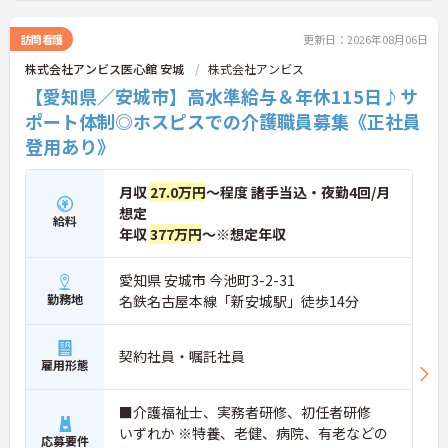
訪問看護
更新日：2026年08月06日
株式会社アンビス医心館 安城
株式会社アンビス
【愛知県／安城市】高水準給与＆年休115日♪サ
ポート体制◎ホスピスでの介護職員募集《正社員
登用あり》
月収
27.0万円
～程度 諸手当込・夜勤4回/月
想定
給料
年収
377万円
～※想定年収
愛知県 安城市 今池町3-2-31
勤務地
名鉄名古屋本線「新安城駅」徒歩14分
契約社員・嘱託社員
雇用形態
■介護福祉士、実務者研修、初任者研修
いずれか ※特養、老健、病院、有老などの
応募要件