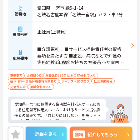
愛知県 一宮市 緑5-1-14
勤務地
名鉄名古屋本線「名鉄一宮駅」バス・車7分
正社員(正職員)
雇用形態
■介護福祉士 ■サービス提供責任者の資格
要項を満たす方 ■施設、病院などで介護の
応募要件
実務経験3年程度お持ちの方優遇 ※サ責未経
験スタートの実績多数
車通勤可
未経験OK
年間休日110日以上
研修制度あり
産休･育休･介護休暇取得実績あり
ボーナス・賞与あり
社会保険完備
交通費支給
退職金制度あり
愛知県一宮市に位置する住宅型有料老人ホームにお
ける住宅型有料老人ホームにおけるサービス提供責
任者の募集です。「ひとりにはしない」をモットー
にご入居者だけでなく、職員にとっても温かみのあ
る環境づくりを目指しています。
ご利用者一人ひとりに寄り添ってサービスを提供し
詳細を見る
無料
紹介してもらう
ていただける方を募集しています。サービス提供責