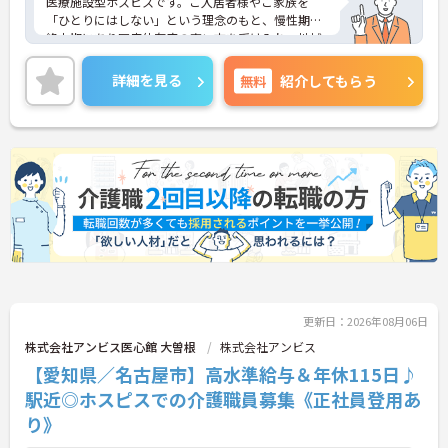
医療施設型ホスピスです。ご入居者様やご家族を
「ひとりにはしない」という理念のもと、慢性期や
終末期にあり医療依存度の高い方を受け入れ、地域
医療を支える社会的意義の高い事業を推進していま
す。現場には看護師が24時間常駐しています。急変
詳細を見る
無料
紹介してもらう
時の対応や医療行為は看護師が担当するため、初任
者研修や実務者研修の方も食事介助や入浴介助など
の生活を支えるケアに専念できる環境です。多職種
で情報を共有し、一人で判断を抱え込まないチーム
連携の体制がしっかりと整っています。働き方の面
では、夜勤明けの翌日が原則として公休となるほ
か、月平均の残業時間も5時間から7時間程度とかな
り少なめです。常勤スタッフの比率が90パーセント
を超えているため急な勤務変更が発生しにくく、あ
らかじめ決められた訪問予定表に沿って規則正しく
働けます。入職後は現場スタッフによるお一人おひ
とりに合わせた個別のOJT研修が実施されます。eラ
ーニングも導入されており、多職種と連携しながら
更新日：2026年08月06日
専門性を着実に深めていける環境が用意されていま
す。
株式会社アンビス医心館 大曽根
株式会社アンビス
【愛知県／名古屋市】高水準給与＆年休115日♪
★おすすめPOINT★
駅近◎ホスピスでの介護職員募集《正社員登用あ
＜個別ＯＪＴとチーム連携で着実に成長！＞
・入職後はお一人おひとりの習熟度に合わせた個別
り》
のＯＪＴ研修を実施し、ｅラーニングを用いた学習