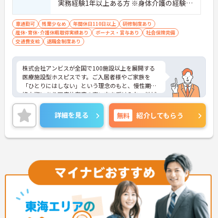
実務経験1年以上ある方 ※身体介護の経験年
以上ある方、機械浴の使用の経験のある方
歓迎
車通勤可
残業少なめ
年間休日110日以上
研修制度あり
産休･育休･介護休暇取得実績あり
ボーナス・賞与あり
社会保険完備
交通費支給
退職金制度あり
株式会社アンビスが全国で100施設以上を展開する
医療施設型ホスピスです。ご入居者様やご家族を
「ひとりにはしない」という理念のもと、慢性期や
終末期にあり医療依存度の高い方を受け入れ、地域
医療を支える社会的意義の高い事業を推進していま
す。現場には看護師が24時間常駐しています。急変
詳細を見る
無料
紹介してもらう
時の対応や医療行為は看護師が担当するため、初任
者研修や実務者研修の方も食事介助や入浴介助など
の生活を支えるケアに専念できる環境です。多職種
で情報を共有し、一人で判断を抱え込まないチーム
連携の体制がしっかりと整っています。働き方の面
では、夜勤明けの翌日が原則として公休となるほ
か、月平均の残業時間も5時間から7時間程度とかな
り少なめです。常勤スタッフの比率が90パーセント
を超えているため急な勤務変更が発生しにくく、あ
らかじめ決められた訪問予定表に沿って規則正しく
働けます。入職後は現場スタッフによるお一人おひ
とりに合わせた個別のOJT研修が実施されます。eラ