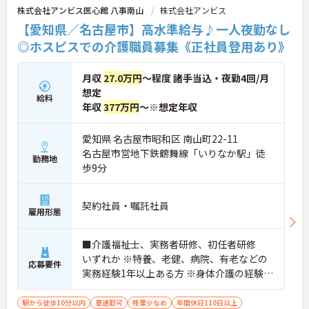
して公休となるほか、月平均の残業時間も5時間～7
株式会社アンビス医心館 八事南山
株式会社アンビス
時間程度とかなり少なめです。常勤スタッフの比率
【愛知県／名古屋市】高水準給与♪一人夜勤なし
が90パーセントを超えているため急な勤務変更が発
生しにくく、あらかじめ決められた訪問予定表に沿
◎ホスピスでの介護職員募集《正社員登用あり》
って規則正しく働けます。入職後は現場スタッフに
よるお一人おひとりに合わせた個別のOJT研修が実
月収
27.0万円
～程度 諸手当込・夜勤4回/月
施されます。eラーニングも導入されており、多職種
と連携しながら専門性を着実に深めていける環境が
想定
給料
用意されています。
年収
377万円
～※想定年収
★おすすめPOINT★
愛知県 名古屋市昭和区 南山町22-11
＜個別ＯＪＴとチーム連携で着実に成長！＞
名古屋市営地下鉄鶴舞線「いりなか駅」徒
・入職後はお一人おひとりの習熟度に合わせた個別
勤務地
のＯＪＴ研修を実施し、ｅラーニングを用いた学習
歩9分
の機会も提供されます
・施設内には看護師が24時間常駐しており、急変時
の対応や専門的な医療処置は看護師が担当するため
契約社員・嘱託社員
雇用形態
負担が減ります
・介護スタッフと看護スタッフの比率が1対1で相談
しやすく、初任者研修や実務者研修からでも着実に
■介護福祉士、実務者研修、初任者研修
専門性を高められます
いずれか ※特養、老健、病院、有老などの
応募要件
＜残業月7時間以下で身体の負担を軽減！＞
実務経験1年以上ある方 ※身体介護の経験年
・常勤で働くスタッフの比率が90パーセント以上と
以上ある方、機械浴の使用の経験のある方
高く、急なシフト変更や無理な長時間勤務が発生し
歓迎
にくい人員体制です
駅から徒歩10分以内
車通勤可
残業少なめ
年間休日110日以上