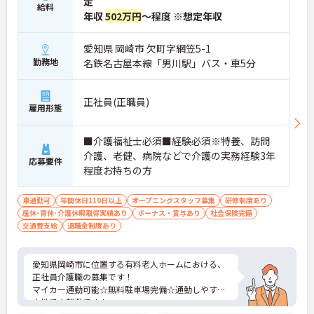
定
給料
の対応や専門的な医療処置は看護師が担当するため
年収
502万円
～程度 ※想定年収
負担が減ります
・介護スタッフと看護スタッフの比率が1対1で相談
愛知県 岡崎市 欠町字網笠5-1
しやすく、初任者研修や実務者研修からでも着実に
専門性を高められます
勤務地
名鉄名古屋本線「男川駅」バス・車5分
＜残業月7時間以下で身体の負担を軽減！＞
・常勤で働くスタッフの比率が90パーセント以上と
高く、急なシフト変更や無理な長時間勤務が発生し
正社員(正職員)
雇用形態
にくい人員体制です
・訪問スケジュールに沿って施設内でのケアを行う
ため、月平均の残業時間は5時間から7時間程度とか
■介護福祉士必須■経験必須※特養、訪問
なり少なめに抑えられます
介護、老健、病院などで介護の実務経験3年
応募要件
・夜勤明けの翌日は原則としてお休みとなるシフト
程度お持ちの方
編成が組まれており、しっかりと休息を取りながら
長期的な就業が可能です
＜評価制度でキャリアアップ＞
車通勤可
年間休日110日以上
オープニングスタッフ募集
研修制度あり
・介護福祉士や初任者研修などの資格や実務経験、
産休･育休･介護休暇取得実績あり
ボーナス・賞与あり
社会保険完備
夜勤回数がしっかりと給与に反映されるためモチベ
交通費支給
退職金制度あり
ーションを維持できます
・年次を問わずリーダーや主任などのマネジメント
職へ昇格する事例も多数あり、腰を据えて長期的な
愛知県岡崎市に位置する有料老人ホームにおける、
キャリア形成が可能です
正社員介護職の募集です！
マイカー通勤可能☆無料駐車場完備☆通勤しやすい
立地での就業です！