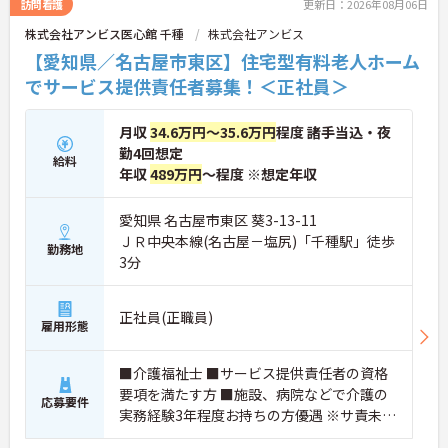
訪問看護
更新日：2026年08月06日
株式会社アンビス医心館 千種
株式会社アンビス
【愛知県／名古屋市東区】住宅型有料老人ホーム
でサービス提供責任者募集！＜正社員＞
月収
34.6万円～35.6万円
程度 諸手当込・夜
勤4回想定
給料
年収
489万円
～程度 ※想定年収
愛知県 名古屋市東区 葵3-13-11
ＪＲ中央本線(名古屋－塩尻)「千種駅」徒歩
勤務地
3分
正社員(正職員)
雇用形態
■介護福祉士 ■サービス提供責任者の資格
要項を満たす方 ■施設、病院などで介護の
応募要件
実務経験3年程度お持ちの方優遇 ※サ責未経
験スタートの実績多数