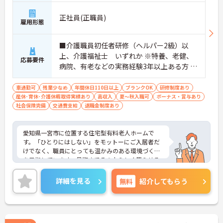
＜評価制度でキャリアアップ＞
正社員(正職員)
・介護福祉士や初任者研修などの資格や実務経験、
雇用形態
夜勤回数がしっかりと給与に反映されるためモチベ
ーションを維持できます
■介護職員初任者研修（ヘルパー2級）以
・年次を問わずリーダーや主任などのマネジメント
職へ昇格する事例も多数あり、腰を据えて長期的な
上、介護福祉士 いずれか ※特養、老健、
応募要件
キャリア形成が可能です
病院、有老などの実務経験3年以上ある方 ※
ブランク可
車通勤可
残業少なめ
年間休日110日以上
ブランクOK
研修制度あり
産休･育休･介護休暇取得実績あり
高収入
夏～秋入職可
ボーナス・賞与あり
社会保険完備
交通費支給
退職金制度あり
愛知県一宮市に位置する住宅型有料老人ホームで
す。「ひとりにはしない」をモットーにご入居者だ
けでなく、職員にとっても温かみのある環境づくり
を目指しています。最期までその人らしく暮らせる
ように、看護師、介護士が連携してケアをしており
ます。年間休日110日以上あり、しっかり働いてし
詳細を見る
無料
紹介してもらう
っかり休める、社員にとって理想の働き方を実現で
きます。年収は400万円以上の高水準で、頑張りが
しっかりとお給与にも反映されます。ご興味のある
方には、面接対策ポイントなど、さらに詳細をお話
しいたしますのでお気軽にご相談ください！