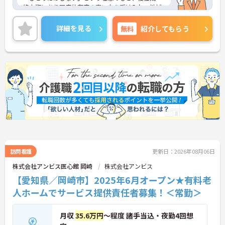
終末期にあり医療依存度の高い方を受け入れ、地域
医療を支える社会的意義の高い事業を推進していま
す。現場には看護師が24時間常駐しています。急変
詳細を見る
無料
紹介してもらう
時の対応や医療行為は看護師が担当するため、初任
者研修や実務者研修の方も食事介助や入浴介助など
の生活を支えるケアに専念できる環境です。多職種
で情報を共有し、一人で判断を抱え込まないチーム
連携の体制がしっかりと整っています。働き方の面
では、夜勤明けの翌日が原則として公休となるほ
か、月平均の残業時間も5時間から7時間程度とかな
り少なめです。常勤スタッフの比率が90パーセント
を超えているため急な勤務変更が発生しにくく、あ
らかじめ決められた訪問予定表に沿って規則正しく
働けます。入職後は現場スタッフによるお一人おひ
とりに合わせた個別のOJT研修が実施されます。eラ
ーニングも導入されており、多職種と連携しながら
専門性を着実に深めていける環境が用意されていま
訪問看護
更新日：2026年08月06日
す。
株式会社アンビス医心館 岡崎
株式会社アンビス
【愛知県／岡崎市】2025年6月オープン★有料老
★おすすめPOINT★
＜個別ＯＪＴとチーム連携で着実に成長！＞
人ホームでサービス提供責任者募集！＜常勤＞
・入職後はお一人おひとりの習熟度に合わせた個別
のＯＪＴ研修を実施し、ｅラーニングを用いた学習
の機会も提供されます
月収
35.6万円
～程度 諸手当込・夜勤4回想
・施設内には看護師が24時間常駐しており、急変時