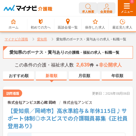
0
0
求人検索
会員登録
メニュー
ホーム
初めての方へ
面談会場一覧
保存した求人
最近見た求人
マイナビ介護職
愛知県
愛知県のボーナス・賞与ありの求人・転職一覧
愛知県のボーナス・賞与あり
の介護職・福祉の求人・転職一覧
2,639
この条件の介護・福祉求人数
非公開求人
件 ＋
おすすめ順
新着順
月収順
年収順
訪問看護
更新日：2026年08月06日
株式会社アンビス医心館 岡崎
株式会社アンビス
【愛知県／岡崎市】高水準給与＆年休115日♪サ
ポート体制◎ホスピスでの介護職員募集《正社員
登用あり》