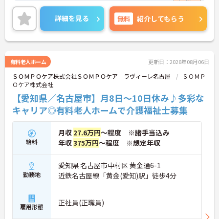
医療を支える社会的意義の高い事業を推進していま
ーションを維持できます
す。現場には看護師が24時間常駐しています。急変
・年次を問わずリーダーや主任などのマネジメント
詳細を見る
無料
紹介してもらう
時の対応や医療行為は看護師が担当するため、初任
職へ昇格する事例も多数あり、腰を据えて長期的な
者研修や実務者研修の方も食事介助や入浴介助など
キャリア形成が可能です
の生活を支えるケアに専念できる環境です。多職種
で情報を共有し、一人で判断を抱え込まないチーム
連携の体制がしっかりと整っています。働き方の面
有料老人ホーム
更新日：2026年08月06日
では、夜勤明けの翌日が原則として公休となるほ
ＳＯＭＰＯケア株式会社ＳＯＭＰＯケア ラヴィーレ名古屋
ＳＯＭＰ
か、月平均の残業時間も5時間から7時間程度とかな
Ｏケア株式会社
り少なめです。常勤スタッフの比率が90パーセント
を超えているため急な勤務変更が発生しにくく、あ
【愛知県／名古屋市】月8日～10日休み♪多彩な
らかじめ決められた訪問予定表に沿って規則正しく
キャリア◎有料老人ホームで介護福祉士募集
働けます。入職後は現場スタッフによるお一人おひ
とりに合わせた個別のOJT研修が実施されます。eラ
ーニングも導入されており、多職種と連携しながら
月収
27.6万円
～程度 ※諸手当込み
専門性を着実に深めていける環境が用意されていま
給料
年収
375万円
～程度 ※想定年収
す。
★おすすめPOINT★
愛知県 名古屋市中村区 黄金通6-1
＜個別ＯＪＴとチーム連携で着実に成長！＞
勤務地
近鉄名古屋線「黄金(愛知)駅」徒歩4分
・入職後はお一人おひとりの習熟度に合わせた個別
のＯＪＴ研修を実施し、ｅラーニングを用いた学習
の機会も提供されます
正社員(正職員)
雇用形態
・施設内には看護師が24時間常駐しており、急変時
の対応や専門的な医療処置は看護師が担当するため