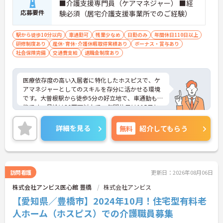
■介護支援専門員（ケアマネジャー） ■経
応募要件
験必須（居宅介護支援事業所でのご経験）
駅から徒歩10分以内
車通勤可
残業少なめ
日勤のみ
年間休日110日以上
研修制度あり
産休･育休･介護休暇取得実績あり
ボーナス・賞与あり
社会保険完備
交通費支給
退職金制度あり
医療依存度の高い入居者に特化したホスピスで、ケ
アマネジャーとしてのスキルを存分に活かせる環境
です。大曽根駅から徒歩5分の好立地で、車通勤も可
能です。月給は36万円以上で、年間休日は115日と
充実しており、プライベートとの両立が可能です。
地域に貢献したい方や、終末期ケアに興味のある方
詳細を見る
無料
紹介してもらう
には特におすすめの職場です。興味のある方はぜひ
ご相談ください。
訪問看護
更新日：2026年08月06日
株式会社アンビス医心館 豊橋
株式会社アンビス
【愛知県／豊橋市】2024年10月！住宅型有料老
人ホーム（ホスピス）での介護職員募集