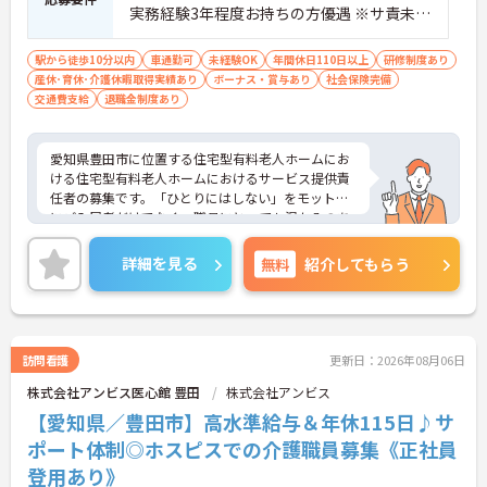
実務経験3年程度お持ちの方優遇 ※サ責未経
験スタートの実績多数
駅から徒歩10分以内
車通勤可
未経験OK
年間休日110日以上
研修制度あり
産休･育休･介護休暇取得実績あり
ボーナス・賞与あり
社会保険完備
交通費支給
退職金制度あり
愛知県豊田市に位置する住宅型有料老人ホームにお
ける住宅型有料老人ホームにおけるサービス提供責
任者の募集です。「ひとりにはしない」をモットー
にご入居者だけでなく、職員にとっても温かみのあ
る環境づくりを目指しています。
ご利用者一人ひとりに寄り添ってサービスを提供し
詳細を見る
無料
紹介してもらう
ていただける方を募集しています。サービス提供責
任者の経験がなくスタートされた方も多数いらっし
ゃいます。
ご興味のある方には、面接対策ポイントなど、さら
に詳細をお話しいたしますのでお気軽にご相談くだ
訪問看護
更新日：2026年08月06日
さい！
株式会社アンビス医心館 豊田
株式会社アンビス
【愛知県／豊田市】高水準給与＆年休115日♪サ
ポート体制◎ホスピスでの介護職員募集《正社員
登用あり》