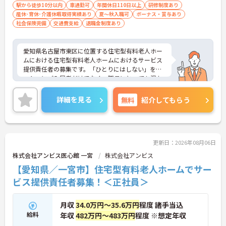
駅から徒歩10分以内
車通勤可
年間休日110日以上
研修制度あり
産休･育休･介護休暇取得実績あり
夏～秋入職可
ボーナス・賞与あり
社会保険完備
交通費支給
退職金制度あり
愛知県名古屋市東区に位置する住宅型有料老人ホー
ムにおける住宅型有料老人ホームにおけるサービス
提供責任者の募集です。「ひとりにはしない」をモ
ットーにご入居者だけでなく、職員にとっても温か
みのある環境づくりを目指しています。
ご利用者一人ひとりに寄り添ってサービスを提供し
詳細を見る
無料
紹介してもらう
ていただける方を募集しています。サービス提供責
任者の経験がなくスタートされた方も多数いらっし
ゃいます。
ご興味のある方には、面接対策ポイントなど、さら
に詳細をお話しいたしますのでお気軽にご相談くだ
更新日：2026年08月06日
さい！
株式会社アンビス医心館 一宮
株式会社アンビス
【愛知県／一宮市】住宅型有料老人ホームでサー
ビス提供責任者募集！＜正社員＞
月収
34.0万円～35.6万円
程度 諸手当込
給料
年収
482万円～483万円
程度 ※想定年収