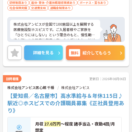
・訪問スケジュールに沿って施設内でのケアを行う
研修制度あり
産休･育休･介護休暇取得実績あり
ボーナス・賞与あり
ため、月平均の残業時間は5時間から7時間程度とか
社会保険完備
交通費支給
退職金制度あり
なり少なめに抑えられます
・夜勤明けの翌日は原則としてお休みとなるシフト
編成が組まれており、しっかりと休息を取りながら
株式会社アンビスが全国で100施設以上を展開する
長期的な就業が可能です
医療施設型ホスピスです。ご入居者様やご家族を
＜評価制度でキャリアアップ＞
「ひとりにはしない」という理念のもと、慢性期や
・介護福祉士や初任者研修などの資格や実務経験、
終末期にあり医療依存度の高い方を受け入れ、地域
夜勤回数がしっかりと給与に反映されるためモチベ
医療を支える社会的意義の高い事業を推進していま
ーションを維持できます
す。現場には看護師が24時間常駐しています。急変
詳細を見る
無料
紹介してもらう
・年次を問わずリーダーや主任などのマネジメント
時の対応や医療行為は看護師が担当するため、初任
職へ昇格する事例も多数あり、腰を据えて長期的な
者研修や実務者研修の方も食事介助や入浴介助など
キャリア形成が可能です
の生活を支えるケアに専念できる環境です。多職種
で情報を共有し、一人で判断を抱え込まないチーム
連携の体制がしっかりと整っています。働き方の面
訪問看護
更新日：2026年08月06日
では、夜勤明けの翌日が原則として公休となるほ
株式会社アンビス医心館 千種
株式会社アンビス
か、月平均の残業時間も5時間から7時間程度とかな
り少なめです。常勤スタッフの比率が90パーセント
【愛知県／名古屋市】高水準給与＆年休115日♪
を超えているため急な勤務変更が発生しにくく、あ
駅近◎ホスピスでの介護職員募集《正社員登用あ
らかじめ決められた訪問予定表に沿って規則正しく
り》
働けます。入職後は現場スタッフによるお一人おひ
とりに合わせた個別のOJT研修が実施されます。eラ
ーニングも導入されており、多職種と連携しながら
月収
27.0万円
～程度 諸手当込・夜勤4回/月
専門性を着実に深めていける環境が用意されていま
想定
す。