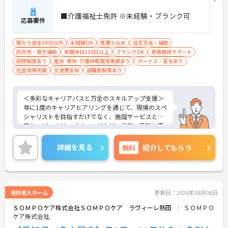
負担が減ります
■介護福祉士免許 ※未経験・ブランク可
・介護スタッフと看護スタッフの比率が1対1で相談
応募要件
しやすく、初任者研修や実務者研修からでも着実に
専門性を高められます
駅から徒歩10分以内
未経験OK
残業少なめ
住宅手当・補助
＜残業月7時間以下で身体の負担を軽減！＞
託児所・育児補助
年間休日110日以上
ブランクOK
資格取得サポート
・常勤で働くスタッフの比率が90パーセント以上と
研修制度あり
産休･育休･介護休暇取得実績あり
ボーナス・賞与あり
高く、急なシフト変更や無理な長時間勤務が発生し
社会保険完備
交通費支給
退職金制度あり
にくい人員体制です
・訪問スケジュールに沿って施設内でのケアを行う
ため、月平均の残業時間は5時間から7時間程度とか
＜多彩なキャリアパスと万全のスキルアップ支援＞
なり少なめに抑えられます
年に1度のキャリアヒアリングを通じて、現場のスペ
・夜勤明けの翌日は原則としてお休みとなるシフト
シャリストを目指すだけでなく、施設サービスと在
編成が組まれており、しっかりと休息を取りながら
宅サービスのジョブチェンジなど、幅広い経験を積
長期的な就業が可能です
むことが可能です。
＜評価制度でキャリアアップ＞
＜プライベートも充実させる嬉しい福利厚生＞仕事
・介護福祉士や初任者研修などの資格や実務経験、
詳細を見る
無料
紹介してもらう
の疲れを癒やすための制度も充実しています。各地
夜勤回数がしっかりと給与に反映されるためモチベ
のレジャー施設や宿泊が最大80％オフになる優待制
ーションを維持できます
度や、勤続5年ごとの「特別連続有給休暇（5日）」
・年次を問わずリーダーや主任などのマネジメント
など、リフレッシュできる機会がたくさん。年間公
職へ昇格する事例も多数あり、腰を据えて長期的な
休110日に加え、独自の休暇制度もしっかり整って
キャリア形成が可能です
有料老人ホーム
更新日：2026年08月06日
いるため、オンオフのメリハリをつけて働けます。
ＳＯＭＰＯケア株式会社ＳＯＭＰＯケア ラヴィーレ熱田
ＳＯＭＰＯ
＜＜ICT導入が進む効率的な現場で、身体的負担を減
ケア株式会社
らしケアに専念＞スマホ記録や睡眠測定センサー等
の導入で月400時間の生産性向上を実現。月平均残