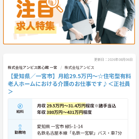
ーニングも導入されており、多職種と連携しながら
専門性を着実に深めていける環境が用意されていま
す。
★おすすめPOINT★
＜個別ＯＪＴとチーム連携で着実に成長！＞
・入職後はお一人おひとりの習熟度に合わせた個別
のＯＪＴ研修を実施し、ｅラーニングを用いた学習
の機会も提供されます
・施設内には看護師が24時間常駐しており、急変時
更新日：2026年08月06日
の対応や専門的な医療処置は看護師が担当するため
負担が減ります
株式会社アンビス医心館 一宮
株式会社アンビス
・介護スタッフと看護スタッフの比率が1対1で相談
【愛知県／一宮市】月給29.5万円～☆住宅型有料
しやすく、初任者研修や実務者研修からでも着実に
老人ホームにおける介護のお仕事です♪＜正社員
専門性を高められます
＜残業月7時間以下で身体の負担を軽減！＞
＞
・常勤で働くスタッフの比率が90パーセント以上と
高く、急なシフト変更や無理な長時間勤務が発生し
月収
29.5万円～31.4万円
程度※諸手当込
にくい人員体制です
・訪問スケジュールに沿って施設内でのケアを行う
給料
年収
380万円～431万円
程度
ため、月平均の残業時間は5時間から7時間程度とか
なり少なめに抑えられます
愛知県 一宮市 緑5-1-14
・夜勤明けの翌日は原則としてお休みとなるシフト
勤務地
名鉄名古屋本線「名鉄一宮駅」バス・車7分
編成が組まれており、しっかりと休息を取りながら
長期的な就業が可能です