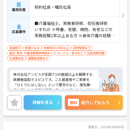
の機会も提供されます
契約社員・嘱託社員
・施設内には看護師が24時間常駐しており、急変時
雇用形態
の対応や専門的な医療処置は看護師が担当するため
負担が減ります
■介護福祉士、実務者研修、初任者研修
・介護スタッフと看護スタッフの比率が1対1で相談
いずれか ※特養、老健、病院、有老などの
しやすく、初任者研修や実務者研修からでも着実に
応募要件
専門性を高められます
実務経験1年以上ある方 ※身体介護の経験年
＜残業月7時間以下で身体の負担を軽減！＞
以上ある方、機械浴の使用の経験のある方
・常勤で働くスタッフの比率が90パーセント以上と
歓迎
車通勤可
残業少なめ
年間休日110日以上
研修制度あり
高く、急なシフト変更や無理な長時間勤務が発生し
産休･育休･介護休暇取得実績あり
ボーナス・賞与あり
社会保険完備
にくい人員体制です
交通費支給
退職金制度あり
・訪問スケジュールに沿って施設内でのケアを行う
ため、月平均の残業時間は5時間から7時間程度とか
なり少なめに抑えられます
株式会社アンビスが全国で100施設以上を展開する
・夜勤明けの翌日は原則としてお休みとなるシフト
医療施設型ホスピスです。ご入居者様やご家族を
編成が組まれており、しっかりと休息を取りながら
「ひとりにはしない」という理念のもと、慢性期や
長期的な就業が可能です
終末期にあり医療依存度の高い方を受け入れ、地域
＜評価制度でキャリアアップ＞
医療を支える社会的意義の高い事業を推進していま
・介護福祉士や初任者研修などの資格や実務経験、
す。現場には看護師が24時間常駐しています。急変
詳細を見る
無料
紹介してもらう
夜勤回数がしっかりと給与に反映されるためモチベ
時の対応や医療行為は看護師が担当するため、食事
ーションを維持できます
介助や入浴介助などの生活を支えるケアに専念でき
・年次を問わずリーダーや主任などのマネジメント
る環境です。多職種で情報を共有し、一人で判断を
職へ昇格する事例も多数あり、腰を据えて長期的な
抱え込まないチーム連携の体制がしっかりと整って
キャリア形成が可能です
います。働き方の面では、夜勤明けの翌日が原則と
更新日：2026年08月06日