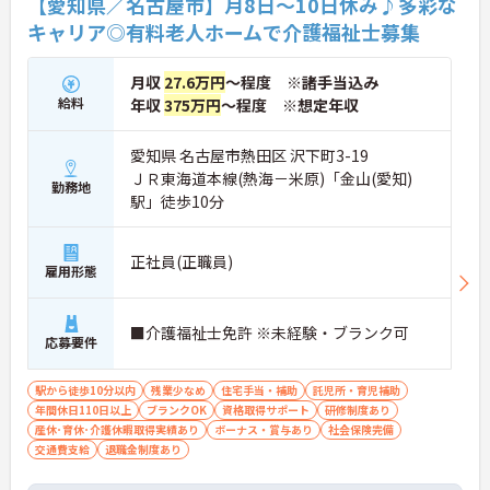
【愛知県／名古屋市】月8日～10日休み♪多彩な
業7.3時間（超過分は1分単位支給）と少なく、ゆと
キャリア◎有料老人ホームで介護福祉士募集
りを持って業務に取り組めます。
月収
27.6万円
～程度 ※諸手当込み
給料
年収
375万円
～程度 ※想定年収
愛知県 名古屋市熱田区 沢下町3-19
ＪＲ東海道本線(熱海－米原)「金山(愛知)
勤務地
駅」徒歩10分
正社員(正職員)
雇用形態
■介護福祉士免許 ※未経験・ブランク可
応募要件
駅から徒歩10分以内
残業少なめ
住宅手当・補助
託児所・育児補助
年間休日110日以上
ブランクOK
資格取得サポート
研修制度あり
産休･育休･介護休暇取得実績あり
ボーナス・賞与あり
社会保険完備
交通費支給
退職金制度あり