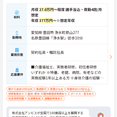
月収
27.0万円
～程度 諸手当込・夜勤4回/月
想定
給料
年収
377万円
～※想定年収
愛知県 豊田市 浄水町原山277
勤務地
名鉄豊田線「浄水駅」徒歩10分
契約社員・嘱託社員
雇用形態
■介護福祉士、実務者研修、初任者研修
いずれか ※特養、老健、病院、有老などの
応募要件
実務経験1年以上ある方 ※身体介護の経験年
以上ある方、機械浴の使用の経験のある方
歓迎
駅から徒歩10分以内
車通勤可
残業少なめ
年間休日110日以上
研修制度あり
産休･育休･介護休暇取得実績あり
ボーナス・賞与あり
社会保険完備
交通費支給
退職金制度あり
株式会社アンビスが全国で100施設以上を展開する