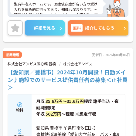
型有料老人ホームです。医療依存度が高い方の受け
入れを積極的に行っており、知識も深まります。看
護師が夜間も常駐しており、安心して介護業務に専
念できる環境です。
ご興味をお持ちの方には詳細の情報や面接のポイン
詳細を見る
無料
紹介してもらう
トをお伝えしますのでお気軽にお問い合わせくださ
いませ。
訪問看護
更新日：2026年08月06日
株式会社アンビス医心館 豊橋
株式会社アンビス
【愛知県／豊橋市】2024年10月開設！日勤メイ
ン♪施設でのサービス提供責任者の募集＜正社員
＞
月収
35.6万円～35.6万円
程度 諸手当込・夜
勤4回想定
給料
年収
502万円
～程度 ※想定年収
愛知県 豊橋市 牟呂町南汐田1-3
豊橋鉄道渥美線「愛知大学前駅」バス・車9