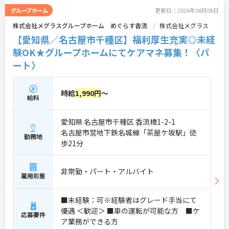
野は互いで補い合うなど、チームとしてしっかりと
グループホーム
更新日：2026年08月06日
連携を取りながら日々の業務に努められています。
株式会社メグラスグループホーム めぐらす香流
株式会社メグラス
ご興味のある方には、面接対策ポイント等、さらに
詳細をお話ししますのでお気軽にご相談ください！
【愛知県／名古屋市千種区】福利厚生充実◎未経
験OK★グループホームにてケアマネ募集！〈パ
ート〉
時給
1,990円
～
給料
愛知県 名古屋市千種区 香流橋1-2-1
名古屋市営地下鉄名城線「茶屋ケ坂駅」徒
勤務地
歩21分
非常勤・パート・アルバイト
雇用形態
■未経験：可※経験者はグレード手当にて
優遇 ＜歓迎＞ ■車の運転が可能な方 ■ケ
応募要件
ア業務ができる方