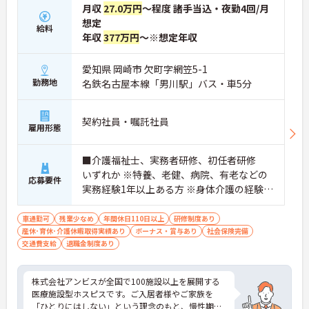
月収
27.0万円
～程度 諸手当込・夜勤4回/月
想定
給料
年収
377万円
～※想定年収
愛知県 岡崎市 欠町字網笠5-1
勤務地
名鉄名古屋本線「男川駅」バス・車5分
契約社員・嘱託社員
雇用形態
■介護福祉士、実務者研修、初任者研修
いずれか ※特養、老健、病院、有老などの
応募要件
実務経験1年以上ある方 ※身体介護の経験年
以上ある方、機械浴の使用の経験のある方
歓迎
車通勤可
残業少なめ
年間休日110日以上
研修制度あり
産休･育休･介護休暇取得実績あり
ボーナス・賞与あり
社会保険完備
交通費支給
退職金制度あり
株式会社アンビスが全国で100施設以上を展開する
医療施設型ホスピスです。ご入居者様やご家族を
「ひとりにはしない」という理念のもと、慢性期や