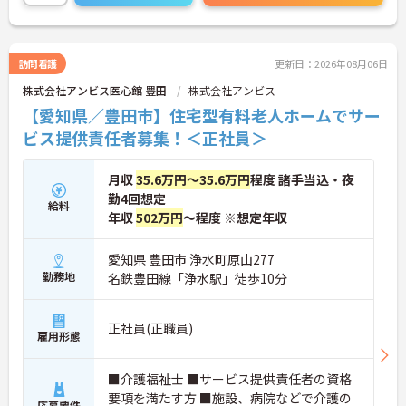
任者の経験がなくスタートされた方も多数いらっし
ゃいます。
ご興味のある方には、面接対策ポイントなど、さら
に詳細をお話しいたしますのでお気軽にご相談くだ
訪問看護
更新日：2026年08月06日
さい！
株式会社アンビス医心館 豊田
株式会社アンビス
【愛知県／豊田市】住宅型有料老人ホームでサー
ビス提供責任者募集！＜正社員＞
月収
35.6万円～35.6万円
程度 諸手当込・夜
勤4回想定
給料
年収
502万円
～程度 ※想定年収
愛知県 豊田市 浄水町原山277
勤務地
名鉄豊田線「浄水駅」徒歩10分
正社員(正職員)
雇用形態
■介護福祉士 ■サービス提供責任者の資格
要項を満たす方 ■施設、病院などで介護の
応募要件