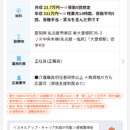
月収
23.7万円
～※夜勤5回想定
年収
331万円
～※残業月10時間、夜勤平均5
給料
回、各種手当・賞与を含んだ例です
愛知県 名古屋市東区 東大曽根町36-3
ＪＲ中央本線(名古屋－塩尻)「大曽根駅」徒
勤務地
歩4分
正社員(正職員)
雇用形態
■介護職員初任者研修以上 ※無資格の方も
応募要件
応募可（資格支援制度あり）
駅から徒歩10分以内
未経験OK
残業少なめ
寮・借り上げ
託児所・育児補助
無資格OK
年間休日110日以上
資格取得サポート
研修制度あり
産休･育休･介護休暇取得実績あり
ボーナス・賞与あり
社会保険完備
交通費支給
退職金制度あり
＜スキルアップ・キャリア形成が可能＞資格取得支