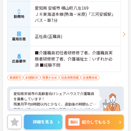
愛知県 安城市 横山町八左169
ＪＲ東海道本線(熱海－米原)「三河安城駅」
勤務地
バス・車7分
正社員(正職員)
雇用形態
■介護職員初任者研修修了者、介護職員実
務者研修修了者、介護福祉士：いずれか必
応募要件
須 ■経験不問
車通勤可
未経験OK
残業少なめ
社会保険完備
交通費支給
愛知県安城市の高齢者向けシェアハウスで介護職員
を募集しています！
残業月平均8時間以内と少なく、退勤後の時間もご
家庭やプライベートの予定を充実させることができ
ます◎育児休暇制度もあり、ライフスタイルが変わ
っても安心です♪
詳細を見る
無料
紹介してもらう
ご興味のある方は、面接のポイントをお伝えします
のでお気軽にご連絡ください！