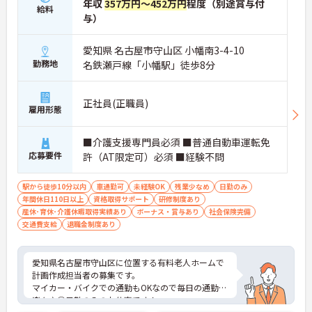
年収
357万円～452万円
程度（別途賞与付
給料
与）
愛知県 名古屋市守山区 小幡南3-4-10
勤務地
名鉄瀬戸線「小幡駅」徒歩8分
正社員(正職員)
雇用形態
■介護支援専門員必須 ■普通自動車運転免
応募要件
許（AT限定可）必須 ■経験不問
駅から徒歩10分以内
車通勤可
未経験OK
残業少なめ
日勤のみ
年間休日110日以上
資格取得サポート
研修制度あり
産休･育休･介護休暇取得実績あり
ボーナス・賞与あり
社会保険完備
交通費支給
退職金制度あり
愛知県名古屋市守山区に位置する有料老人ホームで
計画作成担当者の募集です。
マイカー・バイクでの通勤もOKなので毎日の通勤も
楽々♪◎日勤のみのお仕事です！