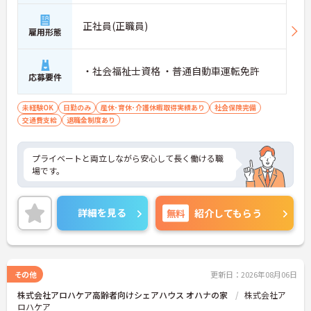
正社員(正職員)
雇用形態
・社会福祉士資格 ・普通自動車運転免許
応募要件
未経験OK
日勤のみ
産休･育休･介護休暇取得実績あり
社会保険完備
交通費支給
退職金制度あり
プライベートと両立しながら安心して長く働ける職
場です。
詳細を見る
無料
紹介してもらう
その他
更新日：2026年08月06日
株式会社アロハケア高齢者向けシェアハウス オハナの家
株式会社ア
ロハケア