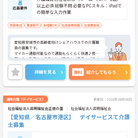
以上必須 経験不問 必要なPCスキル：iPadで
応募要件
の簡単な入力作業
夜勤専従
車通勤可
未経験OK
社会保険完備
交通費支給
愛知県安城市の高齢者向けシェアハウスでの介護職
員の募集です。
マイカー通勤可能なので通勤もらくらく快適♪夜間
帯のみの勤務なので日中はご家族やご自身のプライ
ベートの時間にあてることができます。
ご興味のある方は、面接のポイントをお伝えします
詳細を見る
無料
紹介してもらう
のでお気軽にお問い合せください。
通所介護（デイサービス）
更新日：2026年08月06日
社会福祉法人昌明福祉会正徳の里
社会福祉法人昌明福祉会
【愛知県／名古屋市港区】 デイサービスて介護
士募集