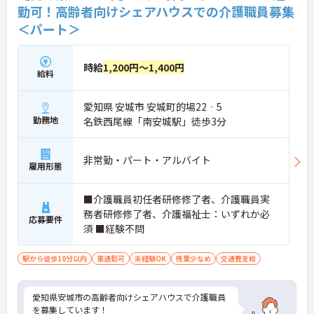
勤可！高齢者向けシェアハウスでの介護職員募集
＜パート＞
時給
1,200円～1,400円
給料
愛知県 安城市 安城町的場22‐5
勤務地
名鉄西尾線「南安城駅」徒歩3分
非常勤・パート・アルバイト
雇用形態
■介護職員初任者研修修了者、介護職員実
務者研修修了者、介護福祉士：いずれか必
応募要件
須 ■経験不問
駅から徒歩10分以内
車通勤可
未経験OK
残業少なめ
交通費支給
愛知県安城市の高齢者向けシェアハウスで介護職員
を募集しています！