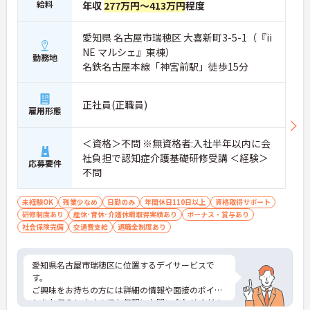
給料
年収
277万円～413万円
程度
愛知県 名古屋市瑞穂区 大喜新町3-5-1（『ii
NE マルシェ』東棟）
勤務地
名鉄名古屋本線「神宮前駅」徒歩15分
正社員(正職員)
雇用形態
＜資格＞不問 ※無資格者:入社半年以内に会
社負担で認知症介護基礎研修受講 ＜経験＞
応募要件
不問
未経験OK
残業少なめ
日勤のみ
年間休日110日以上
資格取得サポート
研修制度あり
産休･育休･介護休暇取得実績あり
ボーナス・賞与あり
社会保険完備
交通費支給
退職金制度あり
愛知県名古屋市瑞穂区に位置するデイサービスで
す。
ご興味をお持ちの方には詳細の情報や面接のポイン
トをお伝えしますのでお気軽にお問い合わせくださ