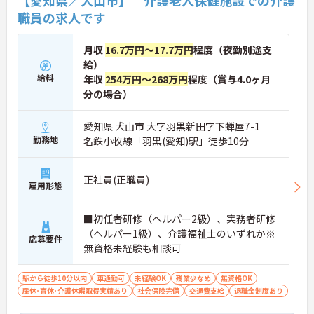
職員の求人です
月収
16.7万円～17.7万円
程度（夜勤別途支
給）
給料
年収
254万円～268万円
程度（賞与4.0ヶ月
分の場合）
愛知県 犬山市 大字羽黒新田字下蝉屋7-1
勤務地
名鉄小牧線「羽黒(愛知)駅」徒歩10分
正社員(正職員)
雇用形態
■初任者研修（ヘルパー2級）、実務者研修
（ヘルパー1級）、介護福祉士のいずれか※
応募要件
無資格未経験も相談可
駅から徒歩10分以内
車通勤可
未経験OK
残業少なめ
無資格OK
産休･育休･介護休暇取得実績あり
社会保険完備
交通費支給
退職金制度あり