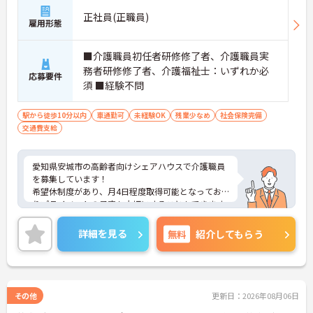
正社員(正職員)
雇用形態
■介護職員初任者研修修了者、介護職員実
務者研修修了者、介護福祉士：いずれか必
応募要件
須 ■経験不問
駅から徒歩10分以内
車通勤可
未経験OK
残業少なめ
社会保険完備
交通費支給
愛知県安城市の高齢者向けシェアハウスで介護職員
を募集しています！
希望休制度があり、月4日程度取得可能となってお
りプライベートの予定も大切にすることもできます
◎マイカー通勤が可能となっており、通勤もラクラ
ク安心です♪
詳細を見る
無料
紹介してもらう
ご興味のある方は、面接のポイントをお伝えします
のでお気軽にご連絡ください！
その他
更新日：2026年08月06日