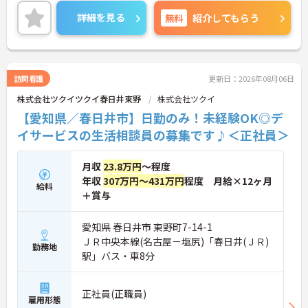
昇給、賞与があり、さらに福利厚生も充実している
のは嬉しいポイントです◎
詳細を見る
無料
紹介してもらう
ご興味のある方には、面接対策ポイントなど、さら
に詳細をお話しいたしますのでお気軽にご相談くだ
さい！
訪問看護
更新日：2026年08月06日
株式会社ツクイツクイ春日井東野
株式会社ツクイ
【愛知県／春日井市】日勤のみ！未経験OK◎デ
イサービスの生活相談員の募集です♪＜正社員＞
月収
23.8万円
～程度
年収
307万円～431万円
程度 月給×12ヶ月
給料
＋賞与
愛知県 春日井市 東野町7-14-1
ＪＲ中央本線(名古屋－塩尻)「春日井(ＪＲ)
勤務地
駅」バス・車8分
正社員(正職員)
雇用形態