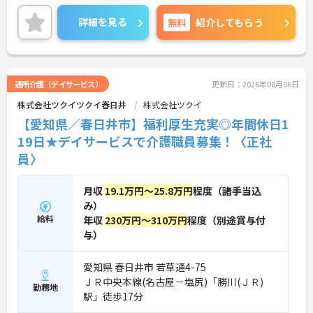
り、階層別の研修やオンライン講座など手厚い教育
体制のもとで専門性を高めることができます。待遇
詳細を見る
無料
紹介してもらう
面では賞与年2回に加えて年2回の半期末手当の支給
があり、宿泊費の補助など独自の福利厚生制度で生
活面もしっかりサポートしています。月9日のお休み
に毎月1日付与されるリフレッシュ休暇を組み合わ
せることで連休の取得もでき、年間休日は119日と
通所介護（デイサービス）
更新日：2026年08月06日
プライベートの時間も充実させられます。さらに髪
株式会社ツクイツクイ春日井
株式会社ツクイ
型や髪色、ネイルなどの身だしなみが自由なため、
ご自身の個性を尊重しながらのびのびと活躍できる
【愛知県／春日井市】福利厚生充実◎年間休日1
魅力的な環境が整っています。
19日★デイサービスで介護職員募集！〈正社
員〉
★おすすめPOINT★
【働きやすさを支える充実の休日・休暇制度】
・月9日の公休と毎月付与されるリフレッシュ休暇
月収
19.1万円～25.8万円
程度（諸手当込
があります
み）
・年間休日は119日ありプライベートの時間を確保
できます
給料
年収
230万円～310万円
程度（別途賞与付
・こども休暇や産後パパ育休制度など子育てサポー
与）
トが万全です
愛知県 春日井市 若草通4-75
【頑張りを評価する手当と安心の福利厚生】
ＪＲ中央本線(名古屋－塩尻)「勝川(ＪＲ)
・賞与年2回に加え年2回の半期末手当の支給があり
勤務地
ます
駅」徒歩17分
・独自の給付金や宿泊費補助などを利用しリフレッ