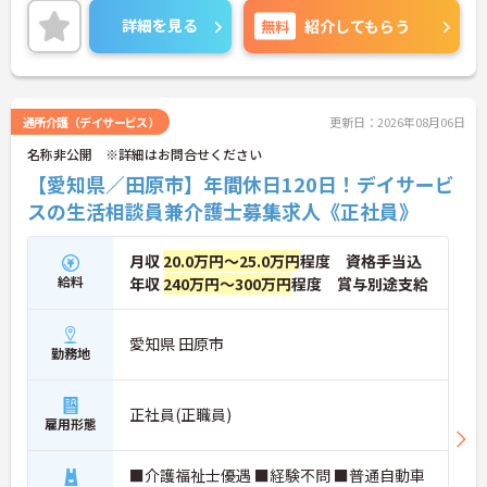
ありますので遠方からも通いやすいです。
詳細を見る
無料
紹介してもらう
ご興味をお持ちの方には詳細の情報や面接のポイン
トをお伝えしますので、お気軽にお問い合わせくだ
さいませ。
通所介護（デイサービス）
更新日：2026年08月06日
名称非公開 ※詳細はお問合せください
【愛知県／田原市】年間休日120日！デイサービ
スの生活相談員兼介護士募集求人《正社員》
月収
20.0万円～25.0万円
程度 資格手当込
給料
年収
240万円～300万円
程度 賞与別途支給
愛知県 田原市
勤務地
正社員(正職員)
雇用形態
■介護福祉士優遇 ■経験不問 ■普通自動車