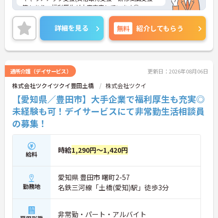
等もあり、福利厚生が大変充実しています◎
ご興味ある方には、面接対策ポイントなど、さらに
詳細をお話しいたしますのでお気軽にご相談くださ
詳細を見る
無料
紹介してもらう
い！
通所介護（デイサービス）
更新日：2026年08月06日
株式会社ツクイツクイ豊田土橋
株式会社ツクイ
【愛知県／豊田市】大手企業で福利厚生も充実◎
未経験も可！デイサービスにて非常勤生活相談員
の募集！
時給
1,290円～1,420円
給料
愛知県 豊田市 曙町2-57
勤務地
名鉄三河線「土橋(愛知)駅」徒歩3分
非常勤・パート・アルバイト