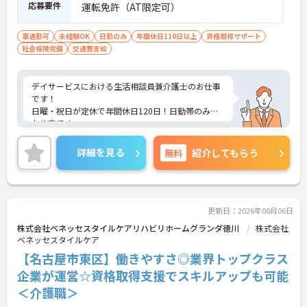
応募要件
運転免許（AT限定可）
車通勤可
未経験OK
日勤のみ
年間休日110日以上
資格取得サポート
社会保険完備
交通費支給
デイサービスにおける生活相談員兼介護士のお仕事
です！
日曜・祝日が定休で年間休日120日！日勤帯のみの
お仕事です。
働きやすい職場づくり、休みやすい職場づくりに取
り組んでおり安心して長期就業可能です。
詳細を見る
無料
紹介してもらう
ご興味ある方には、面接のポイントなど、さらに詳
細をお話致しますのでお気軽にご相談ください。
更新日：2026年08月06日
株式会社ベネッセスタイルケアリハビリホームグランダ徳川
株式会社
ベネッセスタイルケア
【名古屋市東区】働きやすさ◎業界トップクラス
企業が運営☆資格取得支援でスキルアップも可能
＜介護職＞