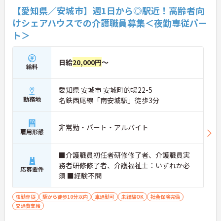
【愛知県／安城市】週1日から◎駅近！高齢者向
けシェアハウスでの介護職員募集＜夜勤専従パー
ト＞
日給
20,000円
～
給料
愛知県 安城市 安城町的場22-5
勤務地
名鉄西尾線「南安城駅」徒歩3分
非常勤・パート・アルバイト
雇用形態
■介護職員初任者研修修了者、介護職員実
務者研修修了者、介護福祉士：いずれか必
応募要件
須 ■経験不問
夜勤専従
駅から徒歩10分以内
車通勤可
未経験OK
社会保険完備
交通費支給