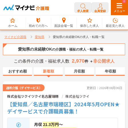
0
0
求人検索
会員登録
メニュー
ホーム
初めての方へ
面談会場一覧
保存した求人
最近見た求人
マイナビ介護職
愛知県
愛知県の未経験OKの求人・転職一覧
愛知県の未経験OK
の介護職・福祉の求人・転職一覧
2,970
この条件の介護・福祉求人数
非公開求人
件 ＋
おすすめ順
新着順
月収順
年収順
通所介護（デイサービス）
更新日：2026年08月06日
株式会社ツクイツクイ名古屋瑞穂
株式会社ツクイ
【愛知県／名古屋市瑞穂区】2024年5月OPEN★
デイサービスで介護職員募集！
月収
21.3万円
～