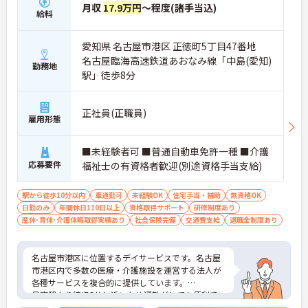
月収
17.9万円
～程度(諸手当込)
給料
愛知県 名古屋市港区 正徳町5丁目47番地
名古屋臨海高速鉄道あおなみ線「中島(愛知)
勤務地
駅」徒歩8分
正社員(正職員)
雇用形態
■未経験者可 ■普通自動車免許一種 ■介護
応募要件
福祉士の有資格者歓迎(別途資格手当支給)
駅から徒歩10分以内
車通勤可
未経験OK
住宅手当・補助
無資格OK
日勤のみ
年間休日110日以上
資格取得サポート
研修制度あり
産休･育休･介護休暇取得実績あり
社会保険完備
交通費支給
退職金制度あり
名古屋市港区に位置するデイサービスです。名古屋
市港区内で多数の医療・介護施設を運営する法人が
各種サービスを複合的に提供しています。
最寄駅より徒歩8分と近いため通勤がとても便利で
す。また、マイカー通勤も可能で職員用の駐車場も