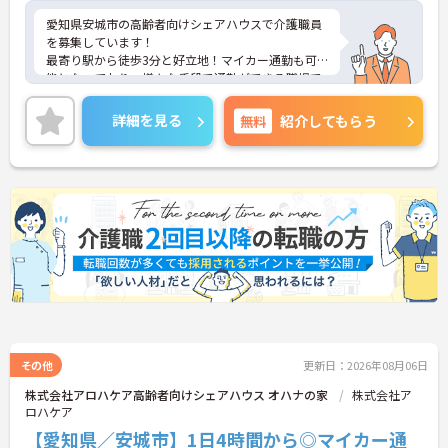
愛知県安城市の高齢者向けシェアハウスで介護職員
を募集しています！
最寄り駅から徒歩3分と好立地！マイカー通勤も可
能となっており、様々な手段で通勤ができる職場で
す◎週1日からの勤務となっており、無理なく働け
るのも嬉しいポイントです♪資格取得支援制度もあ
詳細を見る
無料
紹介してもらう
り、スキルアップもできます！
ご興味のある方は、面接のポイントをお伝えします
のでお気軽にご連絡ください！
その他
更新日：2026年08月06日
株式会社アロハケア高齢者向けシェアハウス オハナの家
株式会社ア
ロハケア
【愛知県／安城市】1日4時間から◎マイカー通