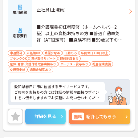
シュできます
・退職金や扶養手当などご家族も安心できる待遇が
正社員(正職員)
雇用形態
揃っています
【手厚いフォロー体制と個性を活かせる環境】
■介護職員初任者研修（ホームヘルパー2
・入社から1年間は専属の指導担当者が丁寧にサポ
級）以上の資格お持ちの方 ■普通自動車免
応募要件
ートします
許（AT限定可） ■経験不問 ■59歳以下の方
・髪型やネイルが自由で自分らしく働くことができ
（定年年齢60歳のため）
ます
車通勤可
未経験OK
残業少なめ
日勤のみ
年間休日110日以上
ブランクOK
資格取得サポート
研修制度あり
産休･育休･介護休暇取得実績あり
ボーナス・賞与あり
社会保険完備
交通費支給
退職金制度あり
愛知県春日井市に位置するデイサービスです。
ご興味をお持ちの方には詳細の情報や面接のポイン
トをお伝えしますのでお気軽にお問い合わせくださ
いませ。
詳細を見る
無料
紹介してもらう