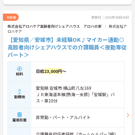
その他
更新日：2026年08月06日
株式会社アロハケア高齢者向けシェアハウス アロハの家
株式会社ア
ロハケア
【愛知県／安城市】未経験OK♪マイカー通勤◎
高齢者向けシェアハウスでの介護職員＜夜勤専従
パート＞
日給
23,000円
～
給料
愛知県 安城市 横山町八左169
ＪＲ東海道本線(熱海－米原)「安城駅」バ
勤務地
ス・車10分
非常勤・パート・アルバイト
雇用形態
介護職員初任者研修（ホームヘルパー2級）