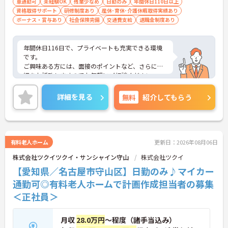
車通勤可
未経験OK
残業少なめ
日勤のみ
年間休日110日以上
資格取得サポート
研修制度あり
産休･育休･介護休暇取得実績あり
ボーナス・賞与あり
社会保険完備
交通費支給
退職金制度あり
年間休日116日で、プライベートも充実できる環境
です。
ご興味ある方には、面接のポイントなど、さらに詳
細をお話致しますのでお気軽にご相談ください。
詳細を見る
無料
紹介してもらう
有料老人ホーム
更新日：2026年08月06日
株式会社ツクイツクイ・サンシャイン守山
株式会社ツクイ
【愛知県／名古屋市守山区】日勤のみ♪マイカー
通勤可◎有料老人ホームで計画作成担当者の募集
＜正社員＞
月収
28.0万円
～程度（諸手当込み）