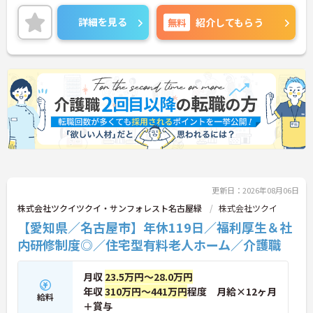
いませ。
詳細を見る
無料
紹介してもらう
更新日：2026年08月06日
株式会社ツクイツクイ・サンフォレスト名古屋緑
株式会社ツクイ
【愛知県／名古屋市】年休119日／福利厚生＆社
内研修制度◎／住宅型有料老人ホーム／介護職
月収
23.5万円～28.0万円
年収
310万円～441万円
程度 月給×12ヶ月
給料
＋賞与