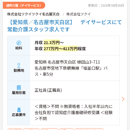
通所介護（デイサービス）
更新日：2026年08月06日
株式会社ツクイツクイ名古屋天白
株式会社ツクイ
【愛知県／名古屋市天白区】 デイサービスにて
常勤介護スタッフ求人です
月収
21.3万円
～
給料
年収
277万円～413万円
程度
愛知県 名古屋市天白区 植田山3-711
名古屋市営地下鉄鶴舞線「塩釜口駅」バ
勤務地
ス・車5分
正社員(正職員)
雇用形態
＜資格＞不問 ※無資格者：入社半年以内に
会社負担で認知症介護基礎研修受講 ＜経験
応募要件
＞不問