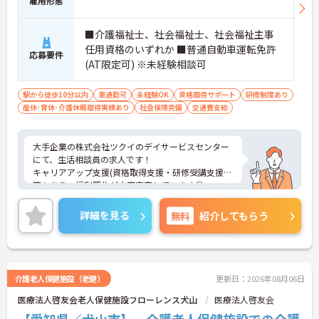
雇用形態
■介護福祉士、社会福祉士、社会福祉主事
任用資格のいずれか ■普通自動車運転免許
応募要件
(AT限定可) ※未経験相談可
駅から徒歩10分以内
車通勤可
未経験OK
資格取得サポート
研修制度あり
産休･育休･介護休暇取得実績あり
社会保険完備
交通費支給
大手企業の株式会社ツクイのデイサービスセンター
にて、生活相談員の求人です！
キャリアアップ支援(資格取得支援・研修受講支援)
等もあり、福利厚生が大変充実しています◎
ご興味ある方には、面接対策ポイントなど、さらに
詳細をお話しいたしますのでお気軽にご相談くださ
詳細を見る
無料
紹介してもらう
い！
介護老人保健施設（老健）
更新日：2026年08月06日
医療法人啓友会老人保健施設フローレンス犬山
医療法人啓友会
【愛知県／犬山市】 介護老人保健施設での介護