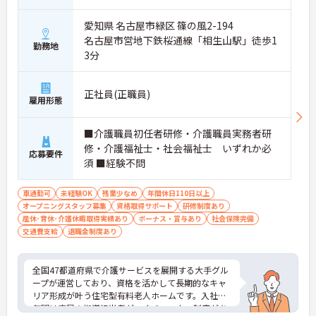
愛知県 名古屋市緑区 篠の風2-194
名古屋市営地下鉄桜通線「相生山駅」徒歩1
勤務地
3分
正社員(正職員)
雇用形態
■介護職員初任者研修・介護職員実務者研
修・介護福祉士・社会福祉士 いずれか必
応募要件
須 ■経験不問
車通勤可
未経験OK
残業少なめ
年間休日110日以上
オープニングスタッフ募集
資格取得サポート
研修制度あり
産休･育休･介護休暇取得実績あり
ボーナス・賞与あり
社会保険完備
交通費支給
退職金制度あり
全国47都道府県で介護サービスを展開する大手グル
ープが運営しており、資格を活かして長期的なキャ
リア形成が叶う住宅型有料老人ホームです。入社後1
年間は専属の指導担当者がつくチューター制度があ