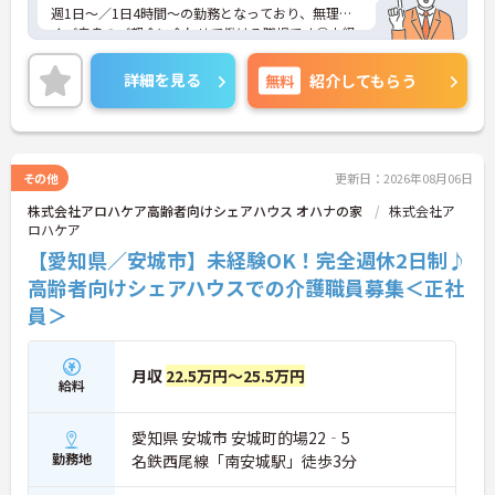
週1日～／1日4時間～の勤務となっており、無理な
くご自身のご都合に合わせて働ける職場です◎未経
験でも応募可能となっており、資格を活かして働き
たい方にもおすすめです♪
詳細を見る
無料
紹介してもらう
ご興味のある方は、面接のポイントをお伝えします
のでお気軽にご連絡ください！
その他
更新日：2026年08月06日
株式会社アロハケア高齢者向けシェアハウス オハナの家
株式会社ア
ロハケア
【愛知県／安城市】未経験OK！完全週休2日制♪
高齢者向けシェアハウスでの介護職員募集＜正社
員＞
月収
22.5万円～25.5万円
給料
愛知県 安城市 安城町的場22‐5
勤務地
名鉄西尾線「南安城駅」徒歩3分