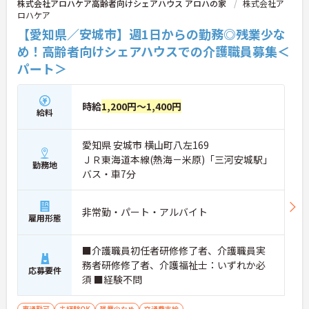
株式会社アロハケア高齢者向けシェアハウス アロハの家
株式会社ア
ロハケア
【愛知県／安城市】週1日からの勤務◎残業少な
め！高齢者向けシェアハウスでの介護職員募集＜
パート＞
時給
1,200円～1,400円
給料
愛知県 安城市 横山町八左169
ＪＲ東海道本線(熱海－米原)「三河安城駅」
勤務地
バス・車7分
非常勤・パート・アルバイト
雇用形態
■介護職員初任者研修修了者、介護職員実
務者研修修了者、介護福祉士：いずれか必
応募要件
須 ■経験不問
車通勤可
未経験OK
残業少なめ
交通費支給