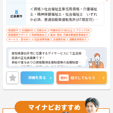
＜資格＞社会福祉主事任用資格・介護福祉
士・精神保健福祉士・社会福祉士 いずれ
応募要件
か必須、普通自動車運転免許(AT限定可) 必
須 ＜経験＞不問
車通勤可
未経験OK
日勤のみ
年間休日110日以上
ブランクOK
資格取得サポート
研修制度あり
産休･育休･介護休暇取得実績あり
ボーナス・賞与あり
社会保険完備
交通費支給
退職金制度あり
愛知県春日井市に位置するデイサービスにて生活相
談員の正社員募集です！
昇給や賞与あり◎資格取得支援制度等の各種制度が
あり、福利厚生も充実している為長期的なキャリア
プランを描くことができます。
ご興味ある方は面接ポイントをお伝えしますので、
詳細を見る
無料
紹介してもらう
お気軽にお問い合わせください♪