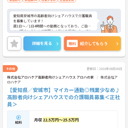
愛知県安城市の高齢者向けシェアハウスで介護職員
を募集しています！
週1日～／1日4時間～の勤務となっており、ご自身
のご都合に合わせて無理なく働ける環境となってお
ります◎車通勤も可能となっており、通勤も安心！
資格取得支援制度もあり、働きながらスキルアップ
詳細を見る
無料
紹介してもらう
も目指せます♪
ご興味のある方は、面接のポイントをお伝えします
のでお気軽にご連絡ください！
その他
更新日：2026年08月06日
株式会社アロハケア高齢者向けシェアハウス アロハの家
株式会社ア
ロハケア
【愛知県／安城市】マイカー通勤◎残業少なめ♪
高齢者向けシェアハウスでの介護職員募集＜正社
員＞
月収
22.5万円～25.5万円
給料