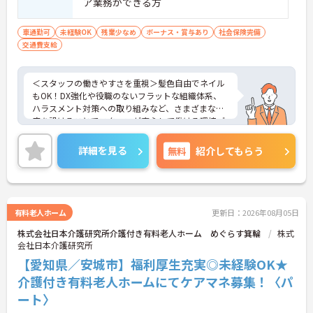
ア業務ができる方
車通勤可
未経験OK
残業少なめ
ボーナス・賞与あり
社会保険完備
交通費支給
＜スタッフの働きやすさを重視＞髪色自由でネイル
もOK！DX強化や役職のないフラットな組織体系、
ハラスメント対策への取り組みなど、さまざまな制
度を設けることでスタッフが安心して働ける環境づ
くりに取り組まれています。
＜施設ケアマネとしてのやりがい＞入居者様の日常
詳細を見る
無料
紹介してもらう
を直接確認し、最適なケアプランを作成できます。
入居者様と常に関わることで気づきが生まれ、その
気づきからケアプランを変更することで自立支援に
繋がることもあり、やりがいを感じられるお仕事で
す。
有料老人ホーム
更新日：2026年08月05日
＜チームで連携しながらのお仕事＞一人ひとりが主
株式会社日本介護研究所介護付き有料老人ホーム めぐらす箕輪
株式
体性をもって働くことを大切にしながらも、苦手分
会社日本介護研究所
野は互いで補い合うなど、チームとしてしっかりと
連携を取りながら日々の業務に努められています。
【愛知県／安城市】福利厚生充実◎未経験OK★
ご興味のある方には、面接対策ポイント等、さらに
介護付き有料老人ホームにてケアマネ募集！〈パ
詳細をお話ししますのでお気軽にご相談ください！
ート〉