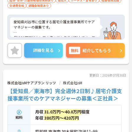
産休･育休･介護休暇取得実績あり
高収入
ボーナス・賞与あり
社会保険完備
交通費支給
退職金制度あり
愛知県刈谷市に位置する居宅介護支援事業所でケア
マネジャーの募集です。
月給30万円以上と高水準の給与条件が魅力です。日
勤帯のみの勤務で時間外労働もなく、ワークライフ
バランスを大切にしながら働けます。介護支援専門
詳細を見る
無料
紹介してもらう
員資格と介護経験を活かし、利用者様やご家族様の
在宅生活を支えるやりがいのある環境です。賞与支
給実績や昇給実績もあり、長期的なキャリア形成を
目指せます。
更新日：2026年07月30日
？
株式会社isMケアプラン リッツ
株式会社isM
【愛知県／東海市】完全週休2日制♪居宅介護支
■ 日勤のみで働きやすい職場環境
援事業所でのケアマネジャーの募集＜正社員＞
生活リズムを整えながら働ける環境です
月収
31.0万円～40.0万円
程度
・勤務時間は8:30～17:30です
・時間外労働はありません
給料
年収
380万円～420万円
・年間休日109日です
→ プライベートとの両立を目指しやすい環境です♪
愛知県 東海市 加木屋町泡池11-99