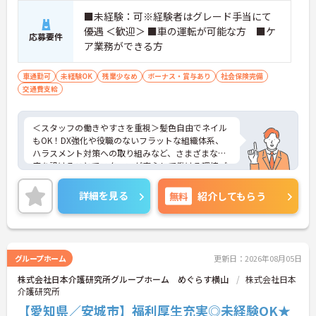
■未経験：可※経験者はグレード手当にて
優遇 ＜歓迎＞ ■車の運転が可能な方 ■ケ
応募要件
ア業務ができる方
車通勤可
未経験OK
残業少なめ
ボーナス・賞与あり
社会保険完備
交通費支給
＜スタッフの働きやすさを重視＞髪色自由でネイル
もOK！DX強化や役職のないフラットな組織体系、
ハラスメント対策への取り組みなど、さまざまな制
度を設けることでスタッフが安心して働ける環境づ
くりに取り組まれています。
＜施設ケアマネとしてのやりがい＞入居者様の日常
詳細を見る
無料
紹介してもらう
を直接確認し、最適なケアプランを作成できます。
入居者様と常に関わることで気づきが生まれ、その
気づきからケアプランを変更することで自立支援に
繋がることもあり、やりがいを感じられるお仕事で
す。
グループホーム
更新日：2026年08月05日
＜チームで連携しながらのお仕事＞一人ひとりが主
株式会社日本介護研究所グループホーム めぐらす横山
株式会社日本
体性をもって働くことを大切にしながらも、苦手分
介護研究所
野は互いで補い合うなど、チームとしてしっかりと
連携を取りながら日々の業務に努められています。
【愛知県／安城市】福利厚生充実◎未経験OK★