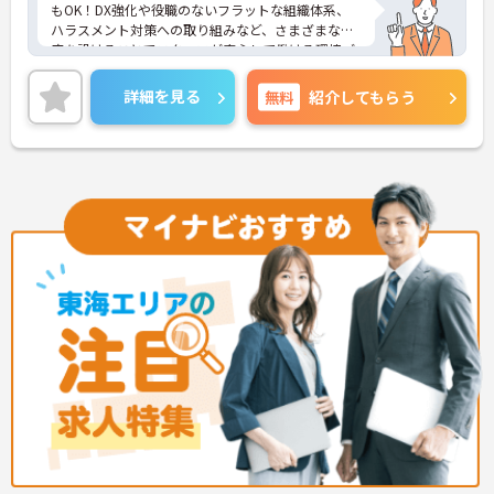
もOK！DX強化や役職のないフラットな組織体系、
ハラスメント対策への取り組みなど、さまざまな制
度を設けることでスタッフが安心して働ける環境づ
くりに取り組まれています。
＜施設ケアマネとしてのやりがい＞入居者様の日常
詳細を見る
無料
紹介してもらう
を直接確認し、最適なケアプランを作成できます。
入居者様と常に関わることで気づきが生まれ、その
気づきからケアプランを変更することで自立支援に
繋がることもあり、やりがいを感じられるお仕事で
す。
＜チームで連携しながらのお仕事＞一人ひとりが主
体性をもって働くことを大切にしながらも、苦手分
野は互いで補い合うなど、チームとしてしっかりと
連携を取りながら日々の業務に努められています。
ご興味のある方には、面接対策ポイント等、さらに
詳細をお話ししますのでお気軽にご相談ください！