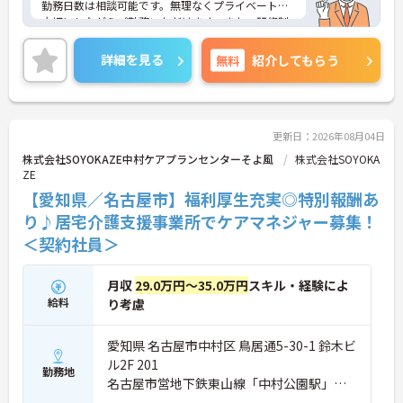
勤務日数は相談可能です。無理なくプライベートを
大切にしながらご勤務いただけます。また、研修制
度があり、働きながらスキルアップが目指せます。
ご興味のある方には、面接対策ポイントなど、さら
詳細を見る
無料
紹介してもらう
に詳細をご案内しますのでお気軽にご相談くださ
い！
更新日：2026年08月04日
株式会社SOYOKAZE中村ケアプランセンターそよ風
株式会社SOYOKA
ZE
【愛知県／名古屋市】福利厚生充実◎特別報酬あ
り♪居宅介護支援事業所でケアマネジャー募集！
＜契約社員＞
月収
29.0万円～35.0万円
スキル・経験によ
給料
り考慮
愛知県 名古屋市中村区 鳥居通5-30-1 鈴木ビ
ル2F 201
勤務地
名古屋市営地下鉄東山線「中村公園駅」徒
歩1分