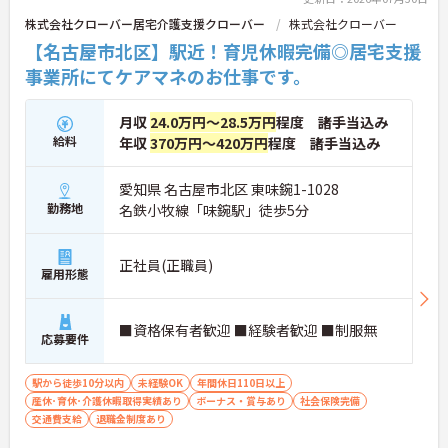
株式会社クローバー居宅介護支援クローバー
株式会社クローバー
【名古屋市北区】駅近！育児休暇完備◎居宅支援
事業所にてケアマネのお仕事です。
月収
24.0万円～28.5万円
程度 諸手当込み
給料
年収
370万円～420万円
程度 諸手当込み
愛知県 名古屋市北区 東味鋺1-1028
勤務地
名鉄小牧線「味鋺駅」徒歩5分
正社員(正職員)
雇用形態
■資格保有者歓迎 ■経験者歓迎 ■制服無
応募要件
駅から徒歩10分以内
未経験OK
年間休日110日以上
産休･育休･介護休暇取得実績あり
ボーナス・賞与あり
社会保険完備
交通費支給
退職金制度あり