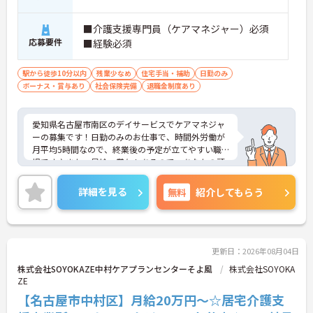
■介護支援専門員（ケアマネジャー）必須
応募要件
■経験必須
駅から徒歩10分以内
残業少なめ
住宅手当・補助
日勤のみ
ボーナス・賞与あり
社会保険完備
退職金制度あり
愛知県名古屋市南区のデイサービスでケアマネジャ
ーの募集です！日勤のみのお仕事で、時間外労働が
月平均5時間なので、終業後の予定が立てやすい職
場です♪また、昇給・賞与もあるので、あなたの頑
張りがしっかり評価される職場です◎ご興味のある
方は、面接ポイントをお伝えしますので、お気軽に
詳細を見る
無料
紹介してもらう
ご連絡ください。
更新日：2026年08月04日
株式会社SOYOKAZE中村ケアプランセンターそよ風
株式会社SOYOKA
ZE
【名古屋市中村区】月給20万円～☆居宅介護支