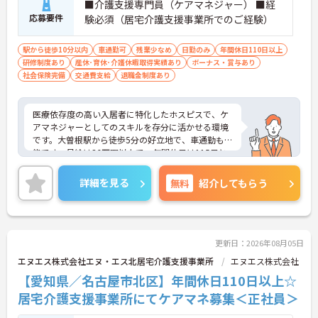
■介護支援専門員（ケアマネジャー） ■経
応募要件
験必須（居宅介護支援事業所でのご経験）
駅から徒歩10分以内
車通勤可
残業少なめ
日勤のみ
年間休日110日以上
研修制度あり
産休･育休･介護休暇取得実績あり
ボーナス・賞与あり
社会保険完備
交通費支給
退職金制度あり
医療依存度の高い入居者に特化したホスピスで、ケ
アマネジャーとしてのスキルを存分に活かせる環境
です。大曽根駅から徒歩5分の好立地で、車通勤も可
能です。月給は36万円以上で、年間休日は115日と
充実しており、プライベートとの両立が可能です。
地域に貢献したい方や、終末期ケアに興味のある方
詳細を見る
無料
紹介してもらう
には特におすすめの職場です。興味のある方はぜひ
ご相談ください。
更新日：2026年08月05日
エヌエス株式会社エヌ・エス北居宅介護支援事業所
エヌエス株式会社
【愛知県／名古屋市北区】年間休日110日以上☆
居宅介護支援事業所にてケアマネ募集＜正社員＞