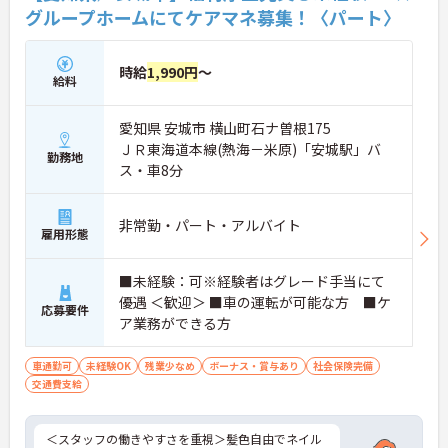
ご興味のある方には、面接対策ポイント等、さらに
グループホームにてケアマネ募集！〈パート〉
詳細をお話ししますのでお気軽にご相談ください！
時給
1,990円
～
給料
愛知県 安城市 横山町石ナ曽根175
ＪＲ東海道本線(熱海－米原)「安城駅」バ
勤務地
ス・車8分
非常勤・パート・アルバイト
雇用形態
■未経験：可※経験者はグレード手当にて
優遇 ＜歓迎＞ ■車の運転が可能な方 ■ケ
応募要件
ア業務ができる方
車通勤可
未経験OK
残業少なめ
ボーナス・賞与あり
社会保険完備
交通費支給
＜スタッフの働きやすさを重視＞髪色自由でネイル