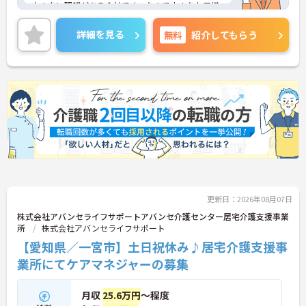
中の方に理解がある会社です。なので小さなお子様
がいらっしゃる方も安心して働いていただけます。
月給302,000円～320,000円と高給与なので、生活
詳細を見る
無料
紹介してもらう
を充実させることができます♪
ご興味をお持ちの方には、詳細の情報や面接のポイ
ントをお伝えしますのでお気軽にお問い合わせくだ
さい。
更新日：2026年08月07日
株式会社アバンセライフサポートアバンセ介護センター居宅介護支援事業
所
株式会社アバンセライフサポート
【愛知県／一宮市】土日祝休み♪居宅介護支援事
業所にてケアマネジャーの募集
月収
25.6万円
～程度