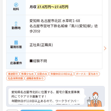
月収
27.0万円～27.0万円
給料
愛知県 名古屋市北区 水草町1-68
名古屋市営地下鉄名城線「黒川(愛知)駅」徒
勤務地
歩20分
正社員(正職員)
雇用形態
■経験不問
応募要件
車通勤可
残業少なめ
日勤のみ
年間休日110日以上
ボーナス・賞与あり
社会保険完備
退職金制度あり
愛知県名古屋市北区に位置する、居宅介護支援事業
所にてケアマネ募集です！
年間休日が110日以上あるので、ワークライフバラ
ンスが叶います☆また、マイカー通勤可能なので通
勤らくらくです◎