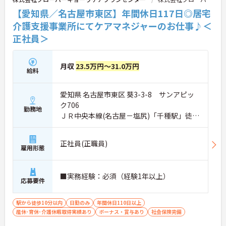
【愛知県／名古屋市東区】年間休日117日◎居宅
介護支援事業所にてケアマネジャーのお仕事♪＜
正社員＞
月収
23.5万円～31.0万円
給料
愛知県 名古屋市東区 葵3-3-8 サンアピッ
ク706
勤務地
ＪＲ中央本線(名古屋－塩尻)「千種駅」徒歩
6分
正社員(正職員)
雇用形態
■実務経験：必須（経験1年以上）
応募要件
駅から徒歩10分以内
日勤のみ
年間休日110日以上
産休･育休･介護休暇取得実績あり
ボーナス・賞与あり
社会保険完備