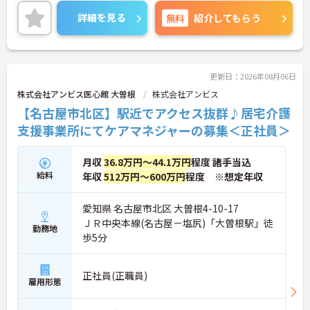
い環境です。
ご興味をお持ちの方はお気軽にお問い合わせくださ
詳細を見る
無料
紹介してもらう
い。
更新日：2026年08月06日
株式会社アンビス医心館 大曽根
株式会社アンビス
【名古屋市北区】駅近でアクセス抜群♪居宅介護
支援事業所にてケアマネジャーの募集＜正社員＞
月収
36.8万円～44.1万円
程度 諸手当込
給料
年収
512万円～600万円
程度 ※想定年収
愛知県 名古屋市北区 大曽根4-10-17
ＪＲ中央本線(名古屋－塩尻)「大曽根駅」徒
勤務地
歩5分
正社員(正職員)
雇用形態