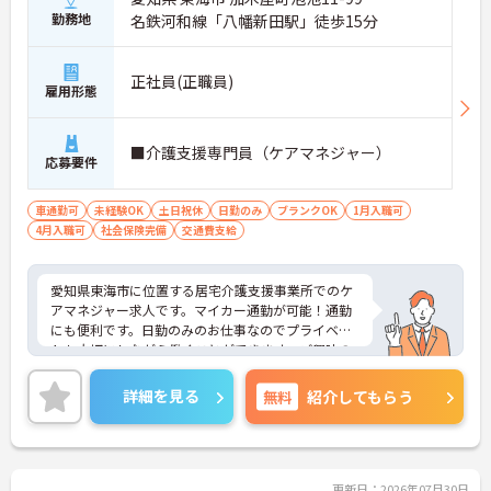
勤務地
名鉄河和線「八幡新田駅」徒歩15分
■ 安定収入を目指せる待遇面
正社員(正職員)
雇用形態
収入面を重視したい方にもおすすめです
・月給302000円以上です
・賞与支給実績があります
■介護支援専門員（ケアマネジャー）
応募要件
・昇給の過去実績があります
→ 安心して長く勤務しやすい環境です♪
車通勤可
未経験OK
土日祝休
日勤のみ
ブランクOK
1月入職可
4月入職可
社会保険完備
交通費支給
■ 地域に寄り添うケアマネ業務
利用者様を支えるやりがいを感じられる仕事です
愛知県東海市に位置する居宅介護支援事業所でのケ
・介護計画の作成を担当できます
アマネジャー求人です。マイカー通勤が可能！通勤
・利用者様やご家族様の相談対応ができます
にも便利です。日勤のみのお仕事なのでプライベー
・関係機関との連携業務に携われます
トも大切にしながら働くことができます。ご興味の
→ 専門性を活かしながら成長を目指せます♪
ある方には、面接対策ポイント等、さらに詳細をお
話ししますのでお気軽にご相談ください！
詳細を見る
無料
紹介してもらう
更新日：2026年07月30日