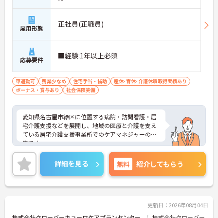
正社員(正職員)
雇用形態
■経験:1年以上必須
応募要件
車通勤可
残業少なめ
住宅手当・補助
産休･育休･介護休暇取得実績あり
ボーナス・賞与あり
社会保険完備
愛知県名古屋市緑区に位置する病院・訪問看護・居
宅介護支援などを展開し、地域の医療と介護を支え
ている居宅介護支援事業所でのケアマネジャーの募
集です。
多職種との連携が取りやすく、利用者様一人ひとり
に合わせた支援を行いやすい環境です。年間休日11
詳細を見る
無料
紹介してもらう
8日、残業は月平均5時間程度と働きやすさも魅力。
賞与実績4.2ヶ月分や各種手当も整っており、安定し
た環境でケアマネジャーとして長く活躍したい方に
おすすめ環境です。
更新日：2026年08月04日
株式会社クローバーキョーワケアプランセンター
株式会社クローバー