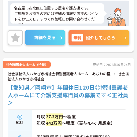
名古屋市市北区に位置する居宅介護支援です。
ご興味をお持ちの方には詳細の情報や面接のポイン
トをお伝えしますのでお気軽にお問い合わせくださ
いませ。
詳細を見る
無料
紹介してもらう
特別養護老人ホーム（特養）
更新日：2026年07月24日
社会福祉法人おかざき福祉会特別養護老人ホーム あちわの里
社会福
祉法人おかざき福祉会
【愛知県／岡崎市】年間休日120日◎特別養護老
人ホームにて介護支援専門員の募集です＜正社員
＞
月収
27.3万円
～程度
給料
年収
442万円
～程度（賞与4.4ヶ月想定）