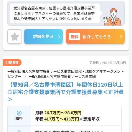
愛知県名古屋市東区に位置する居宅介護支援事業所
におけるケアマネジャーの募集です。事業所は最寄
駅より徒歩圏内とアクセスに便利な立地にありま
す。
年間休日は117日もあります。プライベートを大切
にしながらご勤務いただけます。また、研修制度が
詳細を見る
無料
紹介してもらう
充実しており、働きながらスキルアップが目指せる
環境です。
ご興味のある方には、面接対策ポイントなど、さら
に詳細をご案内しますのでお気軽にご相談くださ
い！
訪問看護
更新日：2026年08月04日
一般財団法人名古屋市療養サービス事業団昭和・瑞穂ケアマネージメント
センター
一般財団法人名古屋市療養サービス事業団
【愛知県／名古屋市瑞穂区】年間休日120日以上
◎居宅介護支援事業所で介護支援員募集＜正社員
＞
月収
26.7万円～28.0万円
給料
年収
417万円～433万円
※想定年収