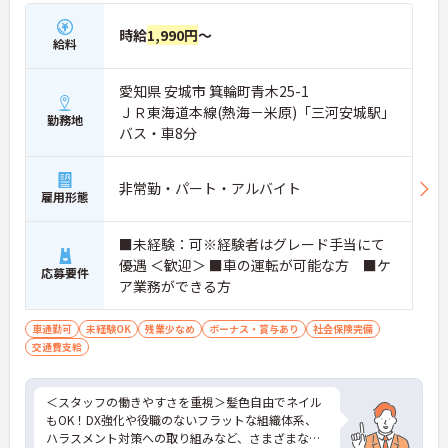
時給
1,990円
～
給料
愛知県 安城市 箕輪町青木25-1
ＪＲ東海道本線(熱海－米原)「三河安城駅」
勤務地
バス・車8分
非常勤・パート・アルバイト
雇用形態
■未経験：可※経験者はグレード手当にて
優遇 ＜歓迎＞ ■車の運転が可能な方 ■ケ
応募要件
ア業務ができる方
車通勤可
未経験OK
残業少なめ
ボーナス・賞与あり
社会保険完備
交通費支給
＜スタッフの働きやすさを重視＞髪色自由でネイル
もOK！DX強化や役職のないフラットな組織体系、
ハラスメント対策への取り組みなど、さまざまな制