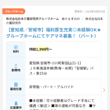
グループホーム
更新日：2026年08月05日
株式会社日本介護研究所グループホーム めぐらす小川
株式会社日本
介護研究所
【愛知県／安城市】福利厚生充実◎未経験OK★
グループホームにてケアマネ募集！〈パート〉
時給
1,990円
～
給料
愛知県 安城市 小川町新田山21-11
ＪＲ東海道本線(熱海－米原)「安城駅」バ
勤務地
ス・車15分
非常勤・パート・アルバイト
雇用形態
■未経験：可※経験者はグレード手当にて
優遇 ＜歓迎＞ ■車の運転が可能な方 ■ケ
応募要件