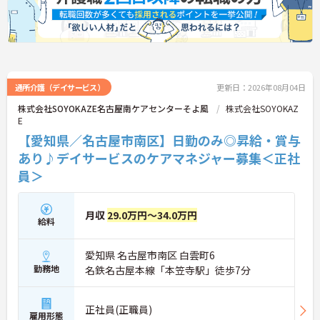
通所介護（デイサービス）
更新日：2026年08月04日
株式会社SOYOKAZE名古屋南ケアセンターそよ風
株式会社SOYOKAZ
E
【愛知県／名古屋市南区】日勤のみ◎昇給・賞与
あり♪デイサービスのケアマネジャー募集＜正社
員＞
月収
29.0万円～34.0万円
給料
愛知県 名古屋市南区 白雲町6
勤務地
名鉄名古屋本線「本笠寺駅」徒歩7分
正社員(正職員)
雇用形態