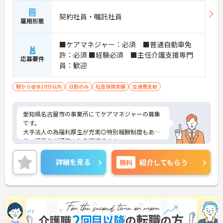
契約社員・嘱託社員
雇用形態
■ケアマネジャー：必須 ■普通自動車免
許：必須 ■経験必須 ■主任介護支援専門
応募要件
員：歓迎
駅から徒歩10分以内
日勤のみ
社会保険完備
交通費支給
愛知県名古屋市の事業所にてケアマネジャーの募集
です。
大手法人の為福利厚生が充実◎特別報酬制度もあ
り、頑張りが評価される環境です！
リフレッシュ休暇が年間17日とプライベートとの両
立も可能です。
詳細を見る
無料
紹介してもらう
ご興味のある方には、面接対策ポイントなどさらに
詳細をお話いたしますので、お気軽にご相談くださ
い。