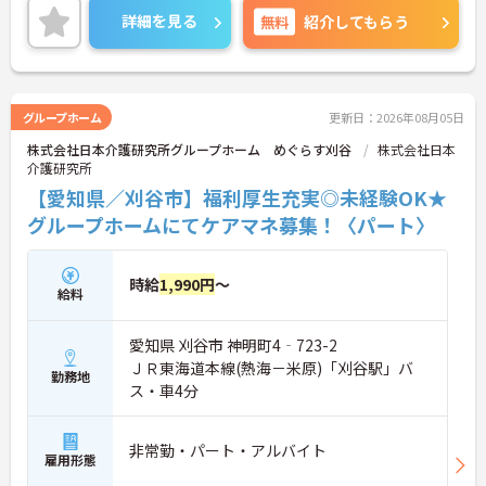
ご興味のある方には、面接対策ポイントなど、さら
詳細を見る
無料
紹介してもらう
に詳細をお話しいたしますのでお気軽にご相談くだ
さい！
グループホーム
更新日：2026年08月05日
株式会社日本介護研究所グループホーム めぐらす刈谷
株式会社日本
介護研究所
【愛知県／刈谷市】福利厚生充実◎未経験OK★
グループホームにてケアマネ募集！〈パート〉
時給
1,990円
～
給料
愛知県 刈谷市 神明町4‐723-2
ＪＲ東海道本線(熱海－米原)「刈谷駅」バ
勤務地
ス・車4分
非常勤・パート・アルバイト
雇用形態