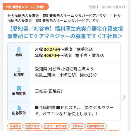
特別養護老人ホーム（特養）
更新日：2026年07月30日
社会福祉法人長寿会 特別養護老人ホーム シルバーピアかりや
社会
福祉法人長寿会 特別養護老人ホーム シルバーピアかりや
【愛知県／刈谷市】福利厚生充実◎居宅介護支援
事業所にてケアマネジャーの募集です＜正社員＞
月収
30.2万円
～程度 諸手当込
給料
年収
409万円
～程度 諸手当・賞与込
愛知県 刈谷市 小垣江町白沢４５
勤務地
名鉄三河線「小垣江駅」徒歩15分
正社員(正職員)
雇用形態
■介護経験 ■ＰＣスキル（エクセルやワー
応募要件
ド、オフコンなどを使用します。）
車通勤可
残業少なめ
託児所・育児補助
日勤のみ
研修制度あり