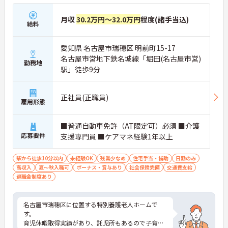
月収
30.2万円～32.0万円
程度(諸手当込)
給料
愛知県 名古屋市瑞穂区 明前町15-17
名古屋市営地下鉄名城線「堀田(名古屋市営)
勤務地
駅」徒歩9分
正社員(正職員)
雇用形態
■普通自動車免許（AT限定可）必須 ■介護
応募要件
支援専門員 ■ケアマネ経験1年以上
駅から徒歩10分以内
未経験OK
残業少なめ
住宅手当・補助
日勤のみ
高収入
夏～秋入職可
ボーナス・賞与あり
社会保険完備
交通費支給
退職金制度あり
名古屋市瑞穂区に位置する特別養護老人ホームで
す。
育児休暇取得実績があり、託児所もあるので子育て