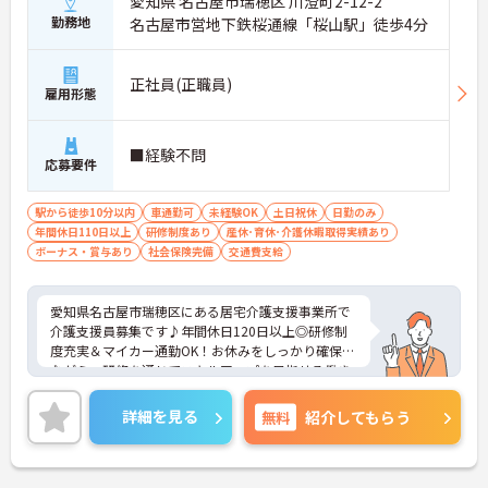
愛知県 名古屋市瑞穂区 川澄町2-12-2
勤務地
名古屋市営地下鉄桜通線「桜山駅」徒歩4分
正社員(正職員)
雇用形態
■経験不問
応募要件
駅から徒歩10分以内
車通勤可
未経験OK
土日祝休
日勤のみ
年間休日110日以上
研修制度あり
産休･育休･介護休暇取得実績あり
ボーナス・賞与あり
社会保険完備
交通費支給
愛知県名古屋市瑞穂区にある居宅介護支援事業所で
介護支援員募集です♪年間休日120日以上◎研修制
度充実＆マイカー通勤OK！お休みをしっかり確保し
ながら、研修を通じてスキルアップを目指せる働き
やすい職場です。ご興味のある方には、面接対策ポ
イントなど、さらに詳細をご案内しますのでお気軽
詳細を見る
無料
紹介してもらう
にご相談ください！