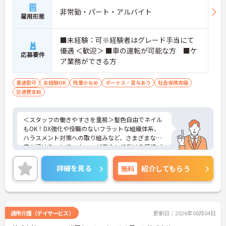
非常勤・パート・アルバイト
雇用形態
■未経験：可※経験者はグレード手当にて
優遇 ＜歓迎＞ ■車の運転が可能な方 ■ケ
応募要件
ア業務ができる方
車通勤可
未経験OK
残業少なめ
ボーナス・賞与あり
社会保険完備
交通費支給
＜スタッフの働きやすさを重視＞髪色自由でネイル
もOK！DX強化や役職のないフラットな組織体系、
ハラスメント対策への取り組みなど、さまざまな制
度を設けることでスタッフが安心して働ける環境づ
くりに取り組まれています。
＜施設ケアマネとしてのやりがい＞入居者様の日常
詳細を見る
無料
紹介してもらう
を直接確認し、最適なケアプランを作成できます。
入居者様と常に関わることで気づきが生まれ、その
気づきからケアプランを変更することで自立支援に
繋がることもあり、やりがいを感じられるお仕事で
す。
通所介護（デイサービス）
更新日：2026年08月04日
＜チームで連携しながらのお仕事＞一人ひとりが主