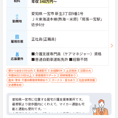
給料
年収
348万円
～
愛知県 一宮市 新生3丁目9番1号
ＪＲ東海道本線(熱海－米原)「尾張一宮駅」
勤務地
徒歩6分
正社員(正職員)
雇用形態
■介護支援専門員（ケアマネジャー）資格
応募要件
■普通自動車運転免許 ■経験不問
駅から徒歩10分以内
車通勤可
未経験OK
土日祝休
日勤のみ
年間休日110日以上
資格取得サポート
研修制度あり
産休･育休･介護休暇取得実績あり
ボーナス・賞与あり
社会保険完備
交通費支給
愛知県一宮市に位置する居宅介護支援事業所です。
最寄駅より徒歩圏内にくわえて、マイカー通勤も可
能と通勤も便利です。
土日祝休みなので、プライベートの予定も立てやす