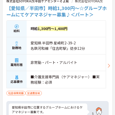
株式会社SOYOKAZE半田ケアセンターそよ風
株式会社SOYOKAZE
体性をもって働くことを大切にしながらも、苦手分
野は互いで補い合うなど、チームとしてしっかりと
【愛知県／半田市】時給1,300円～☆グループホ
連携を取りながら日々の業務に努められています。
ームにてケアマネジャー募集♪＜パート＞
ご興味のある方には、面接対策ポイント等、さらに
詳細をお話ししますのでお気軽にご相談ください！
時給
1,300円～1,400円
給料
愛知県 半田市 星崎町2-39-2
勤務地
名鉄河和線「住吉町駅」徒歩12分
非常勤・パート・アルバイト
雇用形態
■介護支援専門員（ケアマネジャー） ■実
応募要件
務経験：必須
社会保険完備
交通費支給
愛知県半田市に位置するグループホームにおけるケ
アマネジャー募集です。