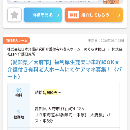
度を設けることでスタッフが安心して働ける環境づ
くりに取り組まれています。
＜施設ケアマネとしてのやりがい＞入居者様の日常
詳細を見る
無料
紹介してもらう
を直接確認し、最適なケアプランを作成できます。
入居者様と常に関わることで気づきが生まれ、その
気づきからケアプランを変更することで自立支援に
繋がることもあり、やりがいを感じられるお仕事で
す。
有料老人ホーム
更新日：2026年08月05日
＜チームで連携しながらのお仕事＞一人ひとりが主
株式会社日本介護研究所介護付有料老人ホーム めぐらす柊山
株式会
体性をもって働くことを大切にしながらも、苦手分
社日本介護研究所
野は互いで補い合うなど、チームとしてしっかりと
連携を取りながら日々の業務に努められています。
【愛知県／大府市】福利厚生充実◎未経験OK★
ご興味のある方には、面接対策ポイント等、さらに
介護付き有料老人ホームにてケアマネ募集！〈パ
詳細をお話ししますのでお気軽にご相談ください！
ート〉
時給
1,990円
～
給料
愛知県 大府市 柊山町4-185
ＪＲ東海道本線(熱海－米原)「大府駅」バ
勤務地
ス・車5分