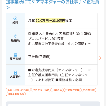
援事業所にてケアマネジャーのお仕事♪＜正社員
＞
月収
20.0万円～23.0万円
程度
給料
愛知県 名古屋市中村区 鳥居通5-30-1 第93
プロスパービル201号室
勤務地
名古屋市営地下鉄東山線「中村公園駅」徒
歩2分
正社員(正職員)
雇用形態
■介護支援専門員（ケアマネジャー） ※
主任介護支援専門員（主任ケアマネジャ
応募要件
ー）：あれば尚可 ■実務経験：必須
駅から徒歩10分以内
住宅手当・補助
日勤のみ
社会保険完備
交通費支給
退職金制度あり