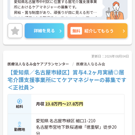
愛知県名古屋市中村区に位置する居宅介護支援事業
所におけるケアマネジャーの募集です。
昇給・賞与制度があり、頑張りが目に見える形でき
ちんと評価される職場です。モチベーションアップ
につながります。
ご興味のある方には、面接対策ポイントなど、さら
詳細を見る
無料
紹介してもらう
に詳細をご案内しますのでお気軽にご相談くださ
い！
更新日：2026年08月04日
医療法人なるみ会ケアプランセンター
医療法人なるみ会
【愛知県／名古屋市緑区】賞与4.2ヶ月実績◎居
宅介護支援事業所にてケアマネジャーの募集です
＜正社員＞
月収
23.8万円～27.8万円
給料
愛知県 名古屋市緑区 細口1-210
名古屋市営地下鉄桜通線「徳重駅」徒歩20
勤務地
分