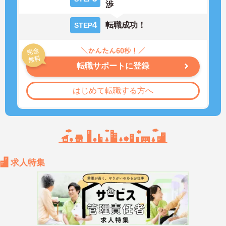
渉
4
転職成功！
STEP
転職サポートに登録
はじめて転職する方へ
求人特集