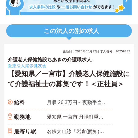
この法人の別の求人
更新日：2026年05月12日 求人番号：10259387
介護老人保健施設ちあきの介護職求人
医療法人尾張健友会
【愛知県／一宮市】介護老人保健施設に
て介護福祉士の募集です！＜正社員＞
給料
月収 26.3万円～夜勤手当4回分含む
勤務地
愛知県 一宮市 丹陽町重吉字新田裏東切1077-1
最寄り駅
名鉄犬山線「岩倉(愛知)駅」バス・車9分