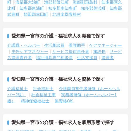
町
海部郡大治町
海部郡蟹江町
海部郡飛島村
知多郡阿久
比町
知多郡東浦町
知多郡南知多町
知多郡美浜町
知多郡
武豊町
額田郡幸田町
北設楽郡豊根村
愛知県一宮市の介護・福祉求人を職種で探す
介護職・ヘルパー
生活相談員
看護助手
ケアマネージャー
主任ケアマネジャー
サービス提供責任者
施設長
サービ
ス管理責任者
福祉用具専門相談員
生活支援員
管理者
愛知県一宮市の介護・福祉求人を資格で探す
介護福祉士
社会福祉士
介護職員初任者研修（ホームヘル
パー2級）
社会福祉主事
実務者研修（ホームヘルパー1
級）
精神保健福祉士
無資格OK
愛知県一宮市の介護・福祉求人を雇用形態で探す