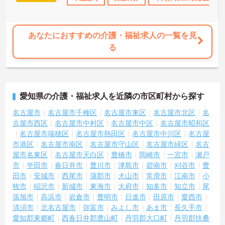
あなたにおすすめの介護・福祉求人の一覧を見
る
愛知県の介護・福祉求人を近隣の市区町村から探す
名古屋市
名古屋市千種区
名古屋市東区
名古屋市北区
名
古屋市西区
名古屋市中村区
名古屋市中区
名古屋市昭和区
名古屋市瑞穂区
名古屋市熱田区
名古屋市中川区
名古屋
市港区
名古屋市南区
名古屋市守山区
名古屋市緑区
名古
屋市名東区
名古屋市天白区
豊橋市
岡崎市
一宮市
瀬戸
市
半田市
春日井市
豊川市
津島市
碧南市
刈谷市
豊
田市
安城市
西尾市
蒲郡市
犬山市
常滑市
江南市
小
牧市
稲沢市
新城市
東海市
大府市
知多市
知立市
尾
張旭市
高浜市
岩倉市
豊明市
日進市
田原市
愛西市
清須市
北名古屋市
弥富市
みよし市
あま市
長久手市
愛知郡東郷町
西春日井郡豊山町
丹羽郡大口町
丹羽郡扶桑