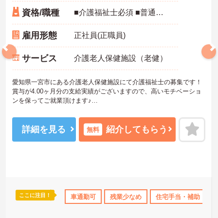
資格/職種
■介護福祉士必須 ■普通自動車免許必須（ＡＴ限定可） ■介護保健施設等の経験ある方歓迎
雇用形態
正社員(正職員)
サービス
介護老人保健施設（老健）
愛知県一宮市にある介護老人保健施設にて介護福祉士の募集です！
賞与が4.00ヶ月分の支給実績がございますので、高いモチベーショ
ンを保ってご就業頂けます♪
残業も月に5時間程度と少なめで、プライベートの時間を大切にして
いただけます◎
ご興味のある方には、面接対策ポイントなど、さらに詳細をお話し
詳細を見る
紹介してもらう
無料
いたしますのでお気軽にご相談ください！
ここに注目！
格OK
年間休日110日以上
車通勤可
資格取得サポート
残業少なめ
住宅手当・補助
産休･育休･介護休