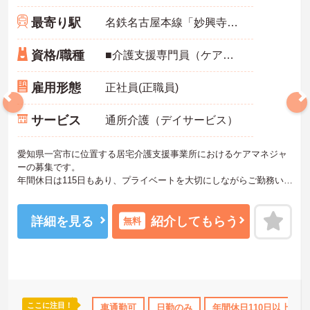
最寄り駅
名鉄名古屋本線「妙興寺駅」徒歩19分
資格/職種
■介護支援専門員（ケアマネジャー）：必須 ■実務経験：必須
雇用形態
正社員(正職員)
サービス
通所介護（デイサービス）
愛知県一宮市に位置する居宅介護支援事業所におけるケアマネジャ
ーの募集です。
年間休日は115日もあり、プライベートを大切にしながらご勤務いた
だけます。資格や経験を活かしながらご勤務いただける職場環境で
す。
ご興味のある方には、面接対策ポイントなど、さらに詳細をご案内
詳細を見る
紹介してもらう
無料
しますのでお気軽にご相談ください！
ここに注目！
休日110日以上
産休･育休･介護休暇取得実績あり
車通勤可
日勤のみ
年間休日110日以上
社会保険完備