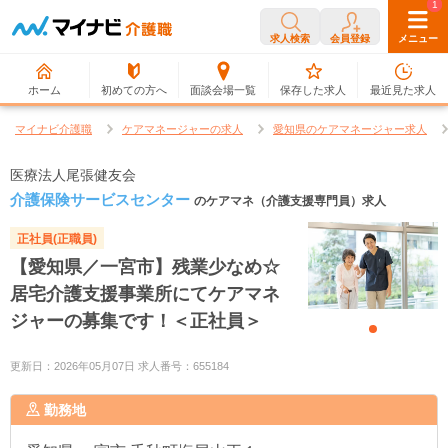
0
1
求人検索
会員登録
メニュー
ホーム
初めての方へ
面談会場一覧
保存した求人
最近見た求人
マイナビ介護職
ケアマネージャーの求人
愛知県のケアマネージャー求人
医療法人尾張健友会
介護保険サービスセンター
のケアマネ（介護支援専門員）求人
正社員(正職員)
【愛知県／一宮市】残業少なめ☆
居宅介護支援事業所にてケアマネ
ジャーの募集です！＜正社員＞
更新日：2026年05月07日 求人番号：655184
勤務地