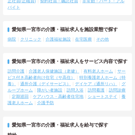
正社員(正職員)
契約社員・嘱託社員
非常勤・パート・アル
バイト
愛知県一宮市の介護・福祉求人を施設業態で探す
病院
クリニック
介護福祉施設
在宅医療
その他
愛知県一宮市の介護・福祉求人をサービス内容で探す
訪問介護
介護老人保健施設（老健）
有料老人ホーム
サー
ビス付き高齢者向け住宅（サ高住）
特別養護老人ホーム（特
養）
通所介護（デイサービス）
デイケア（通所リハ）
グ
ループホーム
障がい者施設
訪問入浴
訪問看護
訪問診療
定期巡回
ケアハウス・高齢者住宅地
ショートステイ
養
護老人ホーム
介護予防
愛知県一宮市の介護・福祉求人を給与で探す
時給