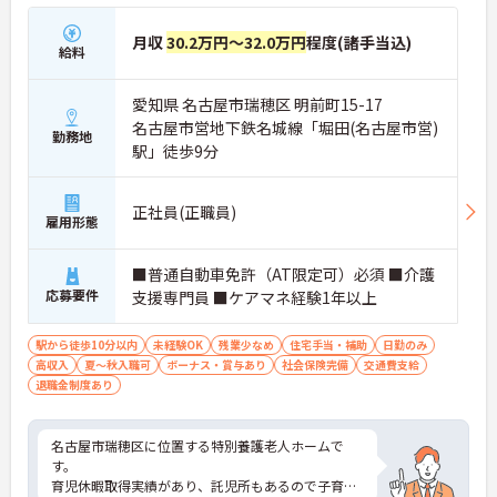
月収
30.2万円～32.0万円
程度(諸手当込)
給料
愛知県 名古屋市瑞穂区 明前町15-17
名古屋市営地下鉄名城線「堀田(名古屋市営)
勤務地
駅」徒歩9分
正社員(正職員)
雇用形態
■普通自動車免許（AT限定可）必須 ■介護
応募要件
支援専門員 ■ケアマネ経験1年以上
駅から徒歩10分以内
未経験OK
残業少なめ
住宅手当・補助
日勤のみ
高収入
夏～秋入職可
ボーナス・賞与あり
社会保険完備
交通費支給
退職金制度あり
名古屋市瑞穂区に位置する特別養護老人ホームで
す。
育児休暇取得実績があり、託児所もあるので子育て