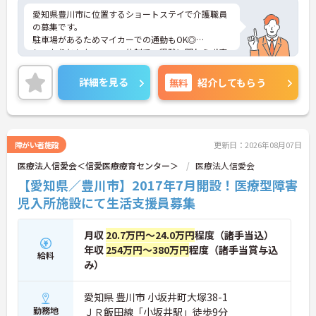
愛知県豊川市に位置するショートステイで介護職員
の募集です。
駐車場があるためマイカーでの通勤もOK◎
しっかりとしたフォロー体制で、経験に関わらず安
心してスタートできます。
昇給、賞与があり、さらに各種手当も充実している
詳細を見る
無料
紹介してもらう
のは嬉しいポイントです◎
こちらの求人にご興味をお持ちの方には詳細の情報
や面接のポイントをお伝えしますのでお気軽にお問
い合わせくださいませ。
障がい者施設
更新日：2026年08月07日
医療法人信愛会＜信愛医療療育センター＞
医療法人信愛会
【愛知県／豊川市】2017年7月開設！医療型障害
児入所施設にて生活支援員募集
月収
20.7万円～24.0万円
程度（諸手当込）
年収
254万円～380万円
程度（諸手当賞与込
給料
み）
愛知県 豊川市 小坂井町大塚38-1
勤務地
ＪＲ飯田線「小坂井駅」徒歩9分