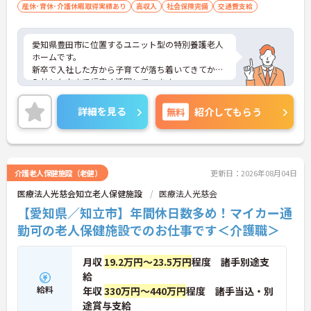
産休･育休･介護休暇取得実績あり
高収入
社会保険完備
交通費支給
愛知県豊田市に位置するユニット型の特別養護老人
ホームです。
新卒で入社した方から子育てが落ち着いてきてから
入社した方まで幅広く活躍しています。
各ご家庭の環境にも理解のあるスタッフばかりで
す。困った人がいたら声をかけたり、協力して仕事
詳細を見る
無料
紹介してもらう
を進めたり…職場が第二の家庭のように職員同士の
仲の良さが施設の自慢です♪
無資格・未経験の方でも、研修制度や資格取得支援
制度が充実しているのでキャリアアップが可能な職
場です！
介護老人保健施設（老健）
更新日：2026年08月04日
ご興味をお持ちの方には詳細の情報や面接のポイン
医療法人光慈会知立老人保健施設
医療法人光慈会
トをお伝えしますのでお気軽にお問い合わせくださ
いませ。
【愛知県／知立市】年間休日数多め！マイカー通
勤可の老人保健施設でのお仕事です＜介護職＞
月収
19.2万円～23.5万円
程度 諸手別途支
給
給料
年収
330万円～440万円
程度 諸手当込・別
途賞与支給