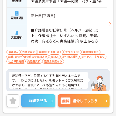
勤務地
名鉄名古屋本線「名鉄一宮駅」バス・車7分
正社員(正職員)
雇用形態
■介護職員初任者研修（ヘルパー2級）以
上、介護福祉士 いずれか ※特養、老健、
応募要件
病院、有老などの実務経験3年以上ある方 ※
ブランク可
車通勤可
残業少なめ
年間休日110日以上
ブランクOK
研修制度あり
産休･育休･介護休暇取得実績あり
高収入
夏～秋入職可
ボーナス・賞与あり
社会保険完備
交通費支給
退職金制度あり
愛知県一宮市に位置する住宅型有料老人ホームで
す。「ひとりにはしない」をモットーにご入居者だ
けでなく、職員にとっても温かみのある環境づくり
を目指しています。最期までその人らしく暮らせる
ように、看護師、介護士が連携してケアをしており
ます。年間休日110日以上あり、しっかり働いてし
詳細を見る
無料
紹介してもらう
っかり休める、社員にとって理想の働き方を実現で
きます。年収は400万円以上の高水準で、頑張りが
しっかりとお給与にも反映されます。ご興味のある