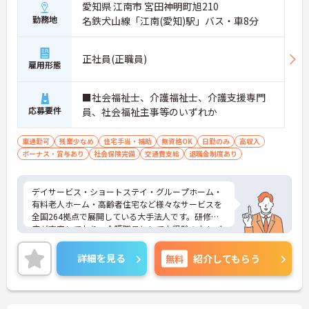
愛知県 江南市 宮田神明町旭210
勤務地
名鉄犬山線「江南(愛知)駅」バス・車8分
正社員(正職員)
雇用形態
■社会福祉士、介護福祉士、介護支援専門
応募要件
員、社会福祉主事等のいずれか
車通勤可
残業少なめ
住宅手当・補助
無資格OK
日勤のみ
高収入
ボーナス・賞与あり
社会保険完備
交通費支給
退職金制度あり
デイサービス・ショートステイ・グループホーム・
有料老人ホーム・高齢者住宅など様々なサービスを
全国264拠点で展開している大手法人です。研修制
度が充実しており、介護職員として未経験の方もご
応募可能です。ご興味のある方は面接対策ポイント
などお話致しますのでお気軽にお問い合わせくださ
詳細を見る
無料
紹介してもらう
い。