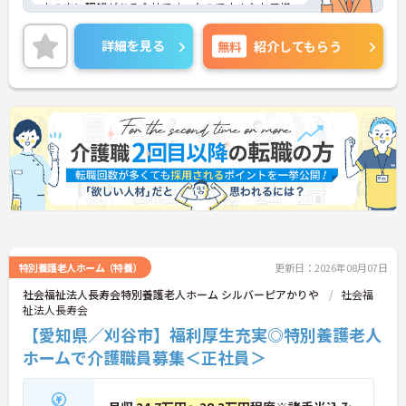
中の方に理解がある会社です。なので小さなお子様
がいらっしゃる方も安心して働いていただけます。
月給302,000円～320,000円と高給与なので、生活
詳細を見る
無料
紹介してもらう
を充実させることができます♪
ご興味をお持ちの方には、詳細の情報や面接のポイ
ントをお伝えしますのでお気軽にお問い合わせくだ
さい。
特別養護老人ホーム（特養）
更新日：2026年08月07日
社会福祉法人長寿会特別養護老人ホーム シルバーピアかりや
社会福
祉法人長寿会
【愛知県／刈谷市】福利厚生充実◎特別養護老人
ホームで介護職員募集＜正社員＞