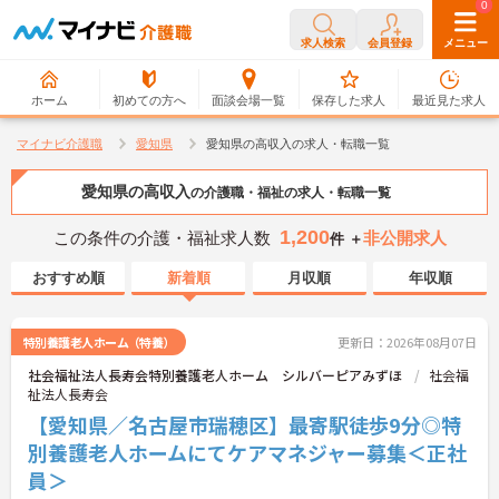
0
0
求人検索
会員登録
メニュー
ホーム
初めての方へ
面談会場一覧
保存した求人
最近見た求人
マイナビ介護職
愛知県
愛知県の高収入の求人・転職一覧
愛知県の高収入
の介護職・福祉の求人・転職一覧
1,200
この条件の介護・福祉求人数
非公開求人
件 ＋
おすすめ順
新着順
月収順
年収順
特別養護老人ホーム（特養）
更新日：2026年08月07日
社会福祉法人長寿会特別養護老人ホーム シルバーピアみずほ
社会福
祉法人長寿会
【愛知県／名古屋市瑞穂区】最寄駅徒歩9分◎特
別養護老人ホームにてケアマネジャー募集＜正社
員＞