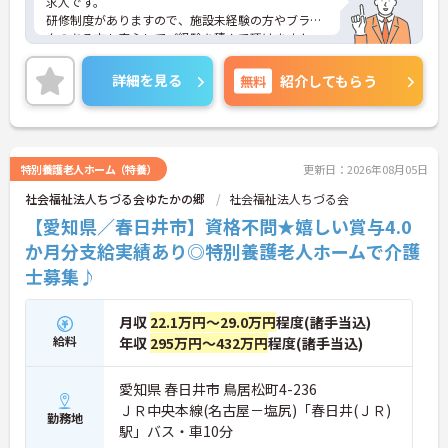
求人です。
研修制度がありますので、施設未経験の方やブラン
クのある方も安心してご経験を積んで頂けますよ。
また有給休暇消化率は80％と高く、仕事とプライベ
ートとのバランスが取りやすい環境です。
詳細を見る
無料
紹介してもらう
ご興味のある方は是非ご応募ください。
特別養護老人ホーム（特養）
更新日：2026年08月05日
社会福祉法人ちづる会ゆたかの郷
社会福祉法人ちづる会
【愛知県／春日井市】資格不問★嬉しい賞与4.0
か月分支給実績あり◎特別養護老人ホームで介護
士募集♪
月収
22.1万円～29.0万円
程度(諸手当込)
給料
年収
295万円～432万円
程度(諸手当込)
愛知県 春日井市 鳥居松町4-236
ＪＲ中央本線(名古屋－塩尻)「春日井(ＪＲ)
勤務地
駅」バス・車10分