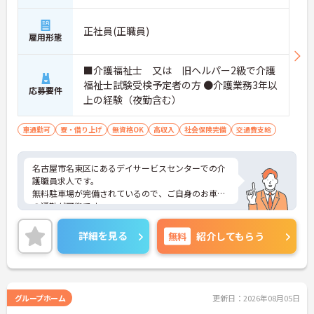
正社員(正職員)
雇用形態
■介護福祉士 又は 旧ヘルパー2級で介護
福祉士試験受検予定者の方 ●介護業務3年以
応募要件
上の経験（夜勤含む）
車通勤可
寮・借り上げ
無資格OK
高収入
社会保険完備
交通費支給
名古屋市名東区にあるデイサービスセンターでの介
護職員求人です。
無料駐車場が完備されているので、ご自身のお車で
の通勤が可能です。
ご興味のある方はお気軽にお問い合わせ下さいま
せ。
詳細を見る
無料
紹介してもらう
グループホーム
更新日：2026年08月05日