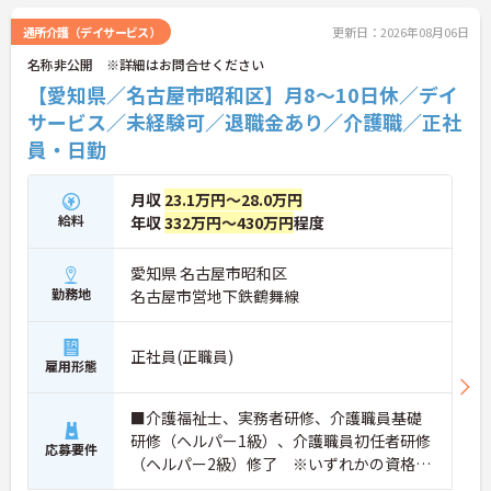
方には、面接対策ポイントなど、さらに詳細をお話
しいたしますのでお気軽にご相談ください！
通所介護（デイサービス）
更新日：2026年08月06日
名称非公開 ※詳細はお問合せください
【愛知県／名古屋市昭和区】月8～10日休／デイ
サービス／未経験可／退職金あり／介護職／正社
員・日勤
月収
23.1万円～28.0万円
給料
年収
332万円～430万円
程度
愛知県 名古屋市昭和区
勤務地
名古屋市営地下鉄鶴舞線
正社員(正職員)
雇用形態
■介護福祉士、実務者研修、介護職員基礎
研修（ヘルパー1級）、介護職員初任者研修
応募要件
（ヘルパー2級）修了 ※いずれかの資格を
お持ちの方 ■普通自動車免許（AT限定可）