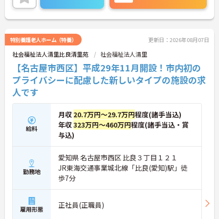
ます♪
ご興味のある方には面接ポイントをお伝えしますの
で、お気軽にお問い合わせください！
特別養護老人ホーム（特養）
更新日：2026年08月07日
社会福祉法人清里比良清里苑
社会福祉法人清里
【名古屋市西区】平成29年11月開設！市内初の
プライバシーに配慮した新しいタイプの施設の求
人です
月収
20.7万円～29.7万円
程度(諸手当込)
年収
323万円～460万円
程度(諸手当込・賞
給料
与込)
愛知県 名古屋市西区 比良３丁目１２１
JR東海交通事業城北線「比良(愛知)駅」徒
勤務地
歩7分
正社員(正職員)
雇用形態