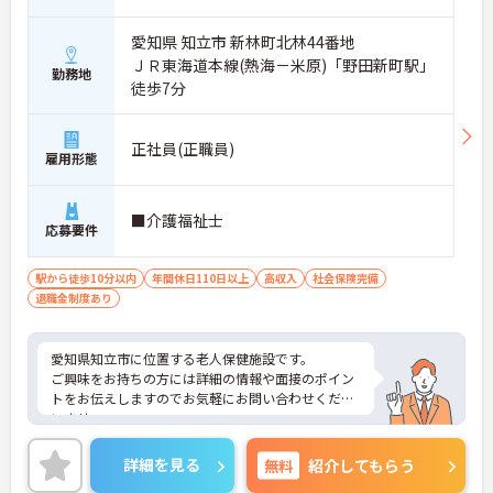
愛知県 知立市 新林町北林44番地
ＪＲ東海道本線(熱海－米原)「野田新町駅」
勤務地
徒歩7分
正社員(正職員)
雇用形態
■介護福祉士
応募要件
駅から徒歩10分以内
年間休日110日以上
高収入
社会保険完備
退職金制度あり
愛知県知立市に位置する老人保健施設です。
ご興味をお持ちの方には詳細の情報や面接のポイン
トをお伝えしますのでお気軽にお問い合わせくださ
いませ。
詳細を見る
無料
紹介してもらう