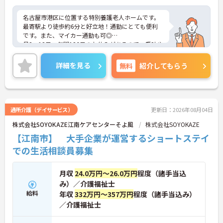
名古屋市港区に位置する特別養護老人ホームです。
最寄駅より徒歩約6分と好立地！通勤にとても便利
です。また、マイカー通勤も可◎
月8～12日・年間126日のお休みがあるので、趣味や
ご家庭などプライベートも大切にしたい方にぴった
りです☆有給取得率も約70％の過去実績がありま
詳細を見る
無料
紹介してもらう
す。
ご興味のある方には、面接対策ポイントなど、さら
に詳細をご案内しますのでお気軽にご相談くださ
い！
通所介護（デイサービス）
更新日：2026年08月04日
株式会社SOYOKAZE江南ケアセンターそよ風
株式会社SOYOKAZE
【江南市】 大手企業が運営するショートステイ
での生活相談員募集
月収
24.0万円～26.0万円
程度（諸手当込
み）／介護福祉士
給料
年収
332万円～357万円
程度（諸手当込み）
／介護福祉士