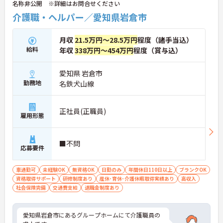
名称非公開 ※詳細はお問合せください
介護職・ヘルパー／愛知県岩倉市
月収
21.5万円～28.5万円
程度（諸手当込）
給料
年収
338万円～454万円
程度（賞与込）
愛知県 岩倉市
勤務地
名鉄犬山線
正社員(正職員)
雇用形態
■不問
応募要件
車通勤可
未経験OK
無資格OK
日勤のみ
年間休日110日以上
ブランクOK
資格取得サポート
研修制度あり
産休･育休･介護休暇取得実績あり
高収入
社会保険完備
交通費支給
退職金制度あり
愛知県岩倉市にあるグループホームにて介護職員の