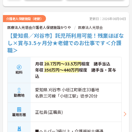
介護老人保健施設（老健）
更新日：2026年08月04日
医療法人光慈会介護老人保健施設かりや
医療法人光慈会
【愛知県／刈谷市】託児所利用可能！残業ほぼな
し×賞与3.5ヶ月分★老健でのお仕事です＜介護
職＞
月収
20.7万円～33.5万円
程度 諸手当込
年収
350万円～440万円
程度 諸手当・賞与
給料
込
愛知県 刈谷市 小垣江町新庄33番地
勤務地
名鉄三河線「小垣江駅」徒歩20分
正社員(正職員)
雇用形態
■ヘルパー2級以上・介護福祉士優遇