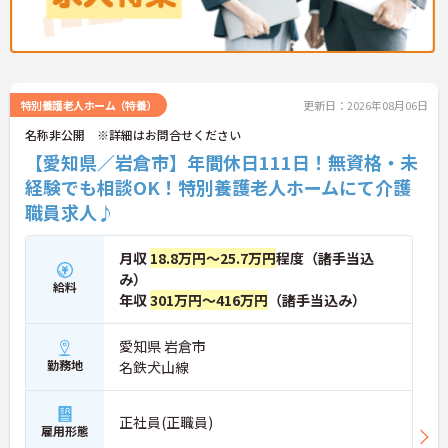
特別養護老人ホーム（特養）
更新日：2026年08月06日
名称非公開 ※詳細はお問合せください
【愛知県／岩倉市】年間休日111日！無資格・未
経験でも相談OK！特別養護老人ホームにて介護
職員求人♪
月収
18.8万円～25.7万円
程度（諸手当込
み）
給料
年収
301万円～416万円
（諸手当込み）
愛知県 岩倉市
勤務地
名鉄犬山線
正社員(正職員)
雇用形態