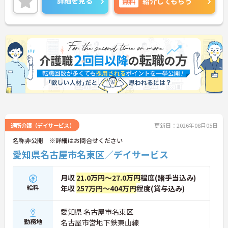
詳細を見る
無料
紹介してもらう
く、半日単位の有休取得も可能。最大130万円支給
の「ライフイベント手当」など、大手ならではの福
利厚生で子育てと仕事の両立を力強く支援します。
入社後は最長6ヶ月の丁寧なOJTに加え、資格取得の
全額補助や独自の社内認定資格制度があり、未経験
の20～30代若手層も着実にキャリアアップできる環
境です。一方で、退職金や65歳定年・再雇用制度も
完備し、40～60代のミドル層も腰を据えて長く働け
る安心感があります。平均介護度も比較的低めで、
リフト浴設備や送迎車の安全装置、ICT化による負担
軽減など環境投資も万全です。★おすすめPOINT★
＜安心の研修と成長実感 裏付けとなる情報＞丁寧な
OJTと入職者ノートで、 デイサービス未経験でも安
心してスタートできます！ 資格取得の費用補助や社
通所介護（デイサービス）
更新日：2026年08月05日
内資格制度で、 働きながら確かなスキルアップが可
名称非公開 ※詳細はお問合せください
能。 1対1のケアで笑顔を引き出せます！＜ライフス
愛知県名古屋市名東区／デイサービス
テージの変化も全力でサポート＞ 最大130万円のラ
イフイベント手当など、 子育て支援が抜群で家庭と
の両立も安心！ 日曜定休のシフト制や半休取得で、
月収
21.0万円～27.0万円
程度(諸手当込み)
プライベートの時間もしっかり確保＜大手ならでは
給料
年収
257万円～404万円
程度(賞与込み)
の充実制度で、長く働ける環境＞全国規模の大手法
人だからこその、 充実した福利厚生と安心のコンプ
ライアンス！ ICT化による負担軽減や退職金制度、
愛知県 名古屋市名東区
65歳定年と再雇用制度もしっかり完備
勤務地
名古屋市営地下鉄東山線