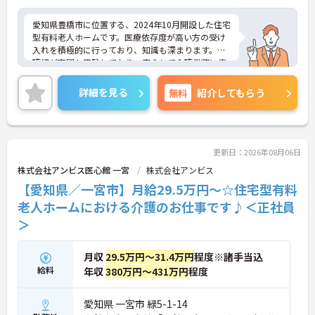
愛知県豊橋市に位置する、2024年10月開設した住宅
型有料老人ホームです。医療依存度が高い方の受け
入れを積極的に行っており、知識も深まります。看
護師が夜間も常駐しており、安心して介護業務に専
念できる環境です。
ご興味をお持ちの方には詳細の情報や面接のポイン
詳細を見る
無料
紹介してもらう
トをお伝えしますのでお気軽にお問い合わせくださ
いませ。
更新日：2026年08月06日
株式会社アンビス医心館 一宮
株式会社アンビス
【愛知県／一宮市】月給29.5万円～☆住宅型有料
老人ホームにおける介護のお仕事です♪＜正社員
＞
月収
29.5万円～31.4万円
程度※諸手当込
給料
年収
380万円～431万円
程度
愛知県 一宮市 緑5-1-14