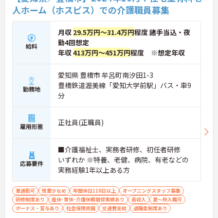
人ホーム（ホスピス）での介護職員募集
月収
29.5万円～31.4万円
程度 諸手当込・夜
勤4回想定
給料
年収
413万円～451万円
程度 ※想定年収
愛知県 豊橋市 牟呂町南汐田1-3
豊橋鉄道渥美線「愛知大学前駅」バス・車9
勤務地
分
正社員(正職員)
雇用形態
■介護福祉士、実務者研修、初任者研修
いずれか ※特養、老健、病院、有老などの
応募要件
実務経験1年以上ある方
車通勤可
残業少なめ
年間休日110日以上
オープニングスタッフ募集
研修制度あり
産休･育休･介護休暇取得実績あり
高収入
夏～秋入職可
ボーナス・賞与あり
社会保険完備
交通費支給
退職金制度あり