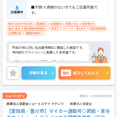
■不問 ※資格のない方でもご応募可能で
応募要件
す。
駅から徒歩10分以内
車通勤可
未経験OK
残業少なめ
無資格OK
産休･育休･介護休暇取得実績あり
高収入
ボーナス・賞与あり
社会保険完備
交通費支給
退職金制度あり
平成29年11月に名古屋市西区に開設した施設です。
市内初のプライバシーに配慮した多床室です。
ご興味のある方はお気軽にお問い合わせください。
詳細を見る
無料
紹介してもらう
ショートステイ
更新日：2026年08月07日
医療法人信愛会ショートステイ マチニワ
医療法人信愛会
【愛知県／豊川市】マイカー通勤可◎昇給・賞与