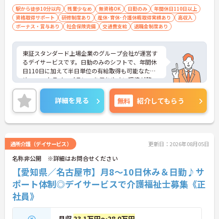
がある方は尚歓迎 ■経験不問（デイサービ
駅から徒歩10分以内
残業少なめ
無資格OK
日勤のみ
年間休日110日以上
資格取得サポート
ス未経験者可）
研修制度あり
産休･育休･介護休暇取得実績あり
高収入
ボーナス・賞与あり
社会保険完備
交通費支給
退職金制度あり
東証スタンダード上場企業のグループ会社が運営す
るデイサービスです。日勤のみのシフトで、年間休
日110日に加えて半日単位の有給取得も可能なた
め、ワークライフバランスを保ちやすい環境が整っ
ています。業務面では、浴室のリフト設備導入や安
全装備付きの送迎車など、身体的・精神的な負担を
詳細を見る
無料
紹介してもらう
軽減する設備が充実しています。お子様の成長に合
わせて最大130万円が支給されるライフイベント手
当や、退職金制度、65歳定年制など、大手グループ
ならではの手厚い福利厚生も大きな魅力です。ま
た、独自の社内認定資格制度や明確な人事評価基準
通所介護（デイサービス）
更新日：2026年08月05日
が設けられており、経験を活かして将来的には副所
名称非公開 ※詳細はお問合せください
長や所長へのステップアップも目指せます。入社後
のOJTや毎月のコンディションチェックなどフォロ
【愛知県／名古屋市】月8～10日休み＆日勤♪サ
ー体制も手厚く、腰を据えて長く活躍していただけ
ポート体制◎デイサービスで介護福祉士募集《正
ます。
社員》
★おすすめPOINT★
【上場グループの手厚い待遇と福利厚生】
月収
23.1万円～28.0万円