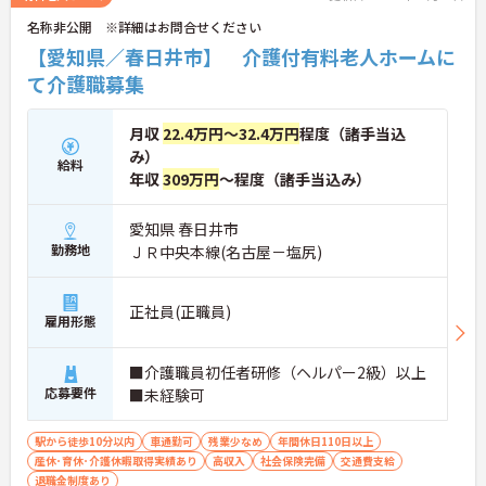
してスタートしていただけます！
名称非公開 ※詳細はお問合せください
また、院内託児所も完備され、子育て中の方にも働
【愛知県／春日井市】 介護付有料老人ホームに
きやすい環境です！さらに福利厚生面でも大変充実
て介護職募集
しているので、長く勤務したい方には特にオススメ
の求人です。
月収
22.4万円～32.4万円
程度（諸手当込
少しでも興味をお持ちでしたら、詳細についてご案
み）
内致しますのでお気軽にお問い合わせ下さいませ。
給料
年収
309万円
～程度（諸手当込み）
愛知県 春日井市
勤務地
ＪＲ中央本線(名古屋－塩尻)
正社員(正職員)
雇用形態
■介護職員初任者研修（ヘルパー2級）以上
応募要件
■未経験可
駅から徒歩10分以内
車通勤可
残業少なめ
年間休日110日以上
産休･育休･介護休暇取得実績あり
高収入
社会保険完備
交通費支給
退職金制度あり