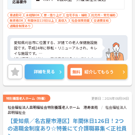
応募要件
車通勤可
未経験OK
寮・借り上げ
住宅手当・補助
託児所・育児補助
無資格OK
年間休日110日以上
高収入
社会保険完備
交通費支給
退職金制度あり
愛知県刈谷市に位置する、3F建ての老人保健施設施
設です。平成24年に移転・リニューアルされ、キレ
イな施設です。
1Fは通所リハビリフロアで定員60名のにぎやかなフ
ロアです。プレイスペースとリハビリスペースでコ
グニサイズや脳トレなどをします。2F・3Fが入所ス
詳細を見る
無料
紹介してもらう
ペースとなっており、2Fが認知床フロア（40床）、
3Fが一般フロア (60床)です。
介護ロボットの導入、電子カルテの導入見込みな
ど、職員の方々に負担軽減への取り組みを積極的に
取り入れている施設です。また、在宅復帰にもちか
特別養護老人ホーム（特養）
更新日：2026年08月04日
らを入れており、明るく活気のある職場です。
社会福祉法人昌明福祉会特別養護老人ホーム 港寿楽苑
社会福祉法人
風通しの良い職場なので、目安箱などを通じて職員
昌明福祉会
の意見が反映されやすくなっております。
少しでも興味をお持ちの方は、お電話にて詳細をお
【愛知県／名古屋市港区】年間休日126日！2つ
伝え致しますのでお気軽にお問い合わせ下さい♪
の退職金制度あり☆特養にて介護職募集＜正社員