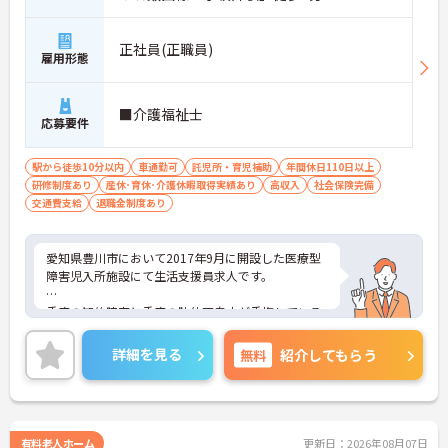
正社員(正職員)
雇用形態
■介護福祉士
応募要件
駅から徒歩10分以内
車通勤可
託児所・育児補助
年間休日110日以上
研修制度あり
産休･育休･介護休暇取得実績あり
高収入
社会保険完備
交通費支給
退職金制度あり
愛知県豊川市において2017年9月に開設した医療型
障害児入所施設にて生活支援員求人です。
重度の知的障害と重度の肢体不自由が重複している
障害児者の方が入所し、治療及び日常生活の指導す
ることを目的とする64床の障害児福祉施設です。入
詳細を見る
無料
紹介してもらう
所（入院）して治療するため、医療法に規定する病
院としての機能も併せ持つという特徴があります。
複数施設を運営している法人なので、これまでの実
績をもとにした独自の教育体制が整っており、安心
有料老人ホーム
更新日：2026年08月07日