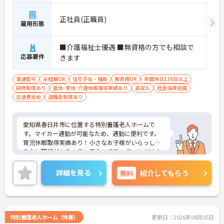
正社員(正職員)
雇用形態
■介護福祉士優遇 ■無資格の方でも相談で
応募要件
きます
車通勤可
未経験OK
住宅手当・補助
無資格OK
年間休日110日以上
研修制度あり
産休･育休･介護休暇取得実績あり
高収入
社会保険完備
交通費支給
退職金制度あり
愛知県春日井市に位置する特別養護老人ホームで
す。マイカー通勤が可能なため、通勤に便利です。
育児休暇取得実績あり！小さなお子様がいらっしゃ
る方に理解があるので、安心して働いていただけま
す。
また、年間休日110日以上で残業時間はほとんど発
詳細を見る
無料
紹介してもらう
生しません。自分の時間を大切にしたい方にぴった
りです。プライベートとメリハリをつけて勤務でき
ます。
ご興味をお持ちの方には、詳細の情報や面接のポイ
ントをお伝えしますのでお気軽にお問い合わせくだ
特別養護老人ホーム（特養）
更新日：2026年08月05日
さい。