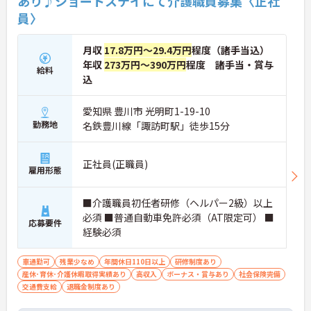
あり♪ショートステイにて介護職員募集〈正社
員〉
月収
17.8万円～29.4万円
程度（諸手当込）
年収
273万円～390万円
程度 諸手当・賞与
給料
込
愛知県 豊川市 光明町1-19-10
勤務地
名鉄豊川線「諏訪町駅」徒歩15分
正社員(正職員)
雇用形態
■介護職員初任者研修（ヘルパー2級）以上
必須 ■普通自動車免許必須（AT限定可） ■
応募要件
経験必須
車通勤可
残業少なめ
年間休日110日以上
研修制度あり
産休･育休･介護休暇取得実績あり
高収入
ボーナス・賞与あり
社会保険完備
交通費支給
退職金制度あり