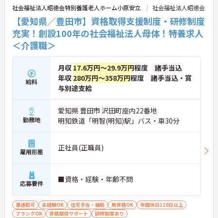
社会福祉法人昭徳会特別養護老人ホーム小原安立
社会福祉法人昭徳会
【愛知県／豊田市】資格取得支援制度・研修制度
充実！創設100年の社会福祉法人母体！特養求人
＜介護職＞
月収
17.6万円～29.9万円
程度 諸手当込
年収
280万円～358万円
程度 諸手当込・賞
給料
与別途支給
愛知県 豊田市 沢田町座内22番地
勤務地
明知鉄道「明智(明知)駅」バス・車30分
正社員(正職員)
雇用形態
■資格・経験・年齢不問
応募要件
車通勤可
未経験OK
住宅手当・補助
無資格OK
年間休日110日以上
ブランクOK
資格取得サポート
研修制度あり