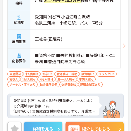
月収
24.7万円～28.3万円
程度※諸手当込み
給料
愛知県 刈谷市 小垣江町白沢45
勤務地
名鉄三河線「小垣江駅」バス・車5分
正社員(正職員)
雇用形態
■資格不問 ■未経験相談可 ■経験1年～3年
応募要件
未満 ■普通自動車免許必須
車通勤可
未経験OK
新卒OK
住宅手当・補助
無資格OK
ブランクOK
高収入
1月入職可
4月入職可
夏～秋入職可
年内入職可
ボーナス・賞与あり
社会保険完備
交通費支給
退職金制度あり
愛知県刈谷市に位置する特別養護老人ホームにおけ
る介護職員の募集です。
無資格OK！資格取得支援制度もあるので、介護業界
にチャレンジしたい方にもおすすめの職場です◎
昇給・賞与あり！あなたの頑張りが評価されやすい
ので、お仕事のモチベーションアップにもつながり
詳細を見る
無料
紹介してもらう