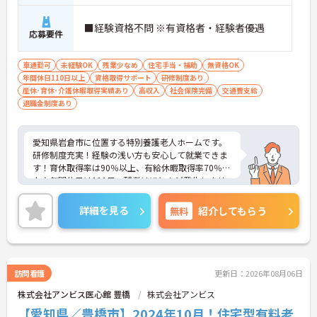
■経験資格不問 ※有資格者・経験者優遇
応募要件
車通勤可
未経験OK
残業少なめ
住宅手当・補助
無資格OK
年間休日110日以上
資格取得サポート
研修制度あり
産休･育休･介護休暇取得実績あり
高収入
社会保険完備
交通費支給
退職金制度あり
愛知県岩倉市に位置する特別養護老人ホームです。
研修制度充実！経験の浅い方も安心して就業できま
す！育休取得率は90％以上、有給休暇取得率70％以
上♪年間休日は111日、残業はほとんど発生しませ
ん！ご興味をお持ちの方には詳細の情報や面接のポ
イントをお伝えしますのでお気軽にお問い合わせく
詳細を見る
無料
紹介してもらう
ださいませ。
訪問看護
更新日：2026年08月06日
株式会社アンビス医心館 豊橋
株式会社アンビス
【愛知県／豊橋市】2024年10月！住宅型有料老