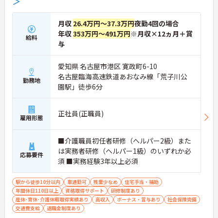
＞
月収
26.4万円～37.3万円
夜勤4回の場合
年収
353万円～491万円
※月収×12ヵ月＋賞
給料
与
愛知県 名古屋市港区 寛政町6-10
名古屋臨海高速鉄道あおなみ線「荒子川公
勤務地
園駅」徒歩6分
正社員(正職員)
雇用形態
■介護職員初任者研修（ヘルパー2級）また
は実務者研修（ヘルパー1級）のいずれか必
応募要件
須 ■実務経験3年以上必須
駅から徒歩10分以内
車通勤可
残業少なめ
住宅手当・補助
年間休日110日以上
資格取得サポート
研修制度あり
産休･育休･介護休暇取得実績あり
高収入
ボーナス・賞与あり
社会保険完備
交通費支給
退職金制度あり