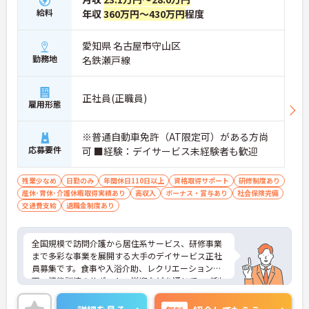
・お子様の成長に合わせて最大130万円のライフイ
給料
年収
360万円～430万円
程度
ベント手当があります
・退職金制度や65歳定年制など長期就業を支える制
度が充実しています
愛知県 名古屋市守山区
・賞与年2回の支給があり昇給や各種手当などの条
勤務地
名鉄瀬戸線
件面が整っています
【身体負担を抑えた安心の就業環境】
正社員(正職員)
・夜勤のないデイサービスで生活リズムを崩さずに
雇用形態
勤務できます
・浴室にはリフト設備が完備されており身体への負
※普通自動車免許（AT限定可）がある方尚
担を軽減しています
応募要件
可 ■経験：デイサービス未経験者も歓迎
・送迎車両には衝突防止装置やカーナビが搭載され
ており運転も安心です
残業少なめ
日勤のみ
年間休日110日以上
資格取得サポート
研修制度あり
【明確な評価制度と手厚いサポート体制】
産休･育休･介護休暇取得実績あり
高収入
ボーナス・賞与あり
社会保険完備
・独自の社内認定資格制度がありスキルアップが評
交通費支給
退職金制度あり
価に直結します
・明確な人事評価基準に基づき副所長や所長へのキ
ャリアパスがあります
全国規模で訪問介護から居住系サービス、研修事業
・入社後のOJTや毎月のコンディションチェックな
まで多彩な事業を展開する大手のデイサービス正社
どサポートが手厚いです
員募集です。食事や入浴介助、レクリエーション企
画、機能訓練のサポート、送迎などを通じて、ご利
用者様の笑顔を引き出すやりがいあるお仕事です。
夜勤なし・日曜定休の4週8休制で希望休が取りやす