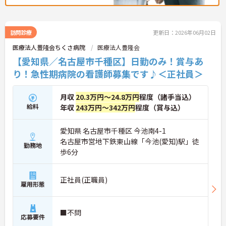
訪問診療
更新日：2026年06月02日
医療法人豊隆会ちくさ病院
医療法人豊隆会
【愛知県／名古屋市千種区】日勤のみ！賞与あ
り！急性期病院の看護師募集です♪＜正社員＞
月収
20.3万円～24.8万円
程度（諸手当込）
給料
年収
243万円～342万円
程度（賞与込）
愛知県 名古屋市千種区 今池南4-1
名古屋市営地下鉄東山線「今池(愛知)駅」徒
勤務地
歩6分
正社員(正職員)
雇用形態
■不問
応募要件