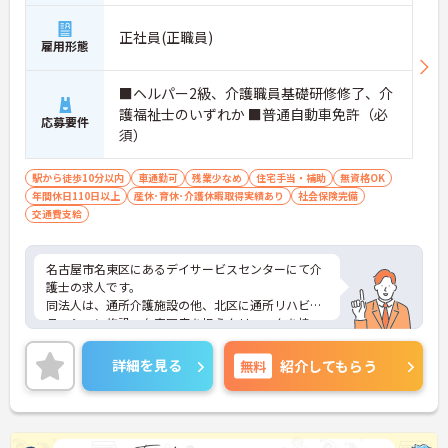
正社員(正職員)
雇用形態
■ヘルパー2級、介護職員基礎研修修了、介
護福祉士のいずれか ■普通自動車免許（必
応募要件
須）
駅から徒歩10分以内
車通勤可
残業少なめ
住宅手当・補助
無資格OK
年間休日110日以上
産休･育休･介護休暇取得実績あり
社会保険完備
交通費支給
名古屋市名東区にあるデイサービスセンターにて介
護士の求人です。
同法人は、通所介護施設の他、北区に通所リハビリ
テーション施設、在宅医療を担うクリニックを持
ち、地域に根ざした質の高い医療・介護を提供して
います。
詳細を見る
無料
紹介してもらう
福利厚生充実しており、産休、育休など充実してま
すのでご家庭との両立も可能です。
ご興味のある方はお気軽にお問い合わせください！