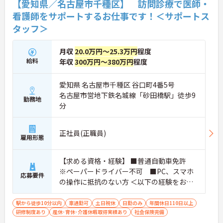
【愛知県／名古屋市千種区】 訪問診療で医師・
看護師をサポートするお仕事です！＜サポートス
タッフ＞
月収
20.0万円～25.3万円
程度
給料
年収
300万円～380万円
程度
愛知県 名古屋市千種区 谷口町4番5号
名古屋市営地下鉄名城線「砂田橋駅」徒歩9
勤務地
分
正社員(正職員)
雇用形態
【求める資格・経験】 ■普通自動車免許
※ペーパードライバー不可 ■PC、スマホ
応募要件
の操作に抵抗のない方 ＜以下の経験をお持
ちの方 歓迎＞ ・医療業界介護業界でのご
経験がある方
駅から徒歩10分以内
車通勤可
土日祝休
日勤のみ
年間休日110日以上
研修制度あり
産休･育休･介護休暇取得実績あり
社会保険完備