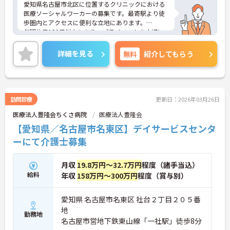
愛知県名古屋市北区に位置するクリニックにおける
医療ソーシャルワーカーの募集です。最寄駅より徒
歩圏内とアクセスに便利な立地にあります。
年間休日120日以上もあり、プライベートを大切に
しながらご勤務いただけます。また、昇給・賞与制
度があり、頑張りがきちんと評価される環境です。
詳細を見る
無料
紹介してもらう
ご興味のある方には、面接対策ポイントなど、さら
に詳細をご案内しますのでお気軽にご相談くださ
い！
訪問診療
更新日：2026年03月26日
医療法人豊隆会ちくさ病院
医療法人豊隆会
【愛知県／名古屋市名東区】デイサービスセンタ
ーにて介護士募集
月収
19.8万円～32.7万円
程度（諸手当込）
給料
年収
158万円～300万円
程度（賞与別）
愛知県 名古屋市名東区 社台２丁目２０５番
地
勤務地
名古屋市営地下鉄東山線「一社駅」徒歩8分