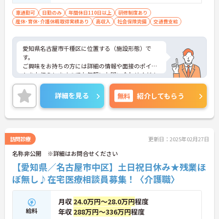
域医療連携室での実務経験がある方歓迎
車通勤可
日勤のみ
年間休日110日以上
研修制度あり
産休･育休･介護休暇取得実績あり
高収入
社会保険完備
交通費支給
愛知県名古屋市千種区に位置する（施設形態）で
す。
ご興味をお持ちの方には詳細の情報や面接のポイン
トをお伝えしますのでお気軽にお問い合わせくださ
いませ。
詳細を見る
無料
紹介してもらう
訪問診療
更新日：2025年02月27日
名称非公開 ※詳細はお問合せください
【愛知県／名古屋市中区】土日祝日休み★残業ほ
ぼ無し♪在宅医療相談員募集！〈介護職〉
月収
24.0万円～28.0万円
程度
給料
年収
288万円～336万円
程度