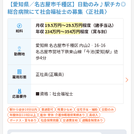
【愛知県／名古屋市千種区】日勤のみ♪駅チカ◎
総合病院にて社会福祉士の募集〈正社員〉
月収
19.5万円～29.5万円
程度（諸手当込）
給料
年収
234万円～354万円
程度（賞与別）
愛知県 名古屋市千種区 内山2‐16-16
名古屋市営地下鉄東山線「今池(愛知)駅」徒
勤務地
歩4分
正社員(正職員)
雇用形態
■資格：社会福祉士
応募要件
駅から徒歩10分以内
車通勤可
残業少なめ
住宅手当・補助
日勤のみ
年間休日110日以上
産休･育休･介護休暇取得実績あり
高収入
ボーナス・賞与あり
社会保険完備
交通費支給
退職金制度あり