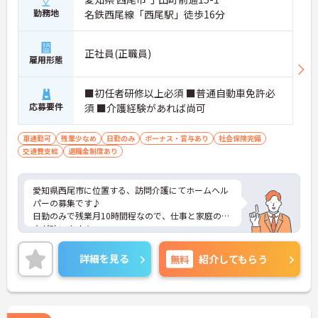
勤務地
名鉄西尾線「西尾駅」徒歩16分
正社員(正職員)
雇用形態
■初任者研修以上必須 ■普通自動車免許必
応募要件
須 ■介護経験があれば尚可
車通勤可
残業少なめ
日勤のみ
ボーナス・賞与あり
社会保険完備
交通費支給
退職金制度あり
愛知県西尾市に位置する、訪問介護にてホームヘル
パーの募集です♪
日勤のみで残業月10時間程なので、仕事と家庭の両
立が叶います★
マイカー通勤可能で通勤らくらくです！
ご興味のある方には、面接対策ポイントなど、さら
詳細を見る
無料
紹介してもらう
に詳細をお話しいたしますのでお気軽にご相談くだ
さい！