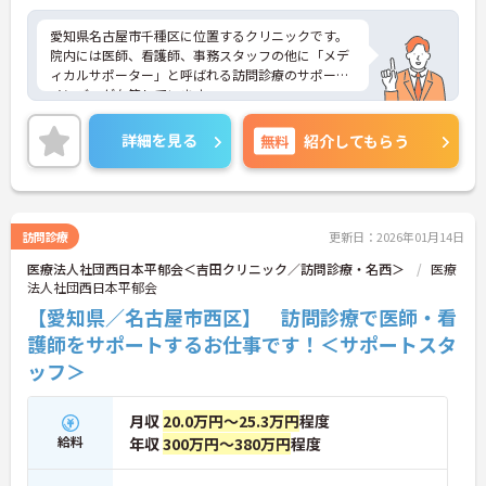
愛知県名古屋市千種区に位置するクリニックです。
院内には医師、看護師、事務スタッフの他に「メデ
ィカルサポーター」と呼ばれる訪問診療のサポート
メンバーが在籍しています。
詳細を見る
無料
紹介してもらう
院内では様々なバックグラウンドをもった幅広い年
代のスタッフが勤務をしております。
さらに、患者様の看護を医師の隣で行うのはもちろ
訪問診療
更新日：2026年01月14日
んのこと、多職種の連携を行いながら、看護師主導
医療法人社団西日本平郁会＜吉田クリニック／訪問診療・名西＞
医療
で1人1人の患者様の包括ケアの中心の担えることが
法人社団西日本平郁会
やりがいです。
【愛知県／名古屋市西区】 訪問診療で医師・看
護師をサポートするお仕事です！＜サポートスタ
ご興味をお持ちの方には詳細の情報や面接のポイン
ッフ＞
トをお伝えしますのでお気軽にお問い合わせくださ
いませ。
月収
20.0万円～25.3万円
程度
給料
年収
300万円～380万円
程度