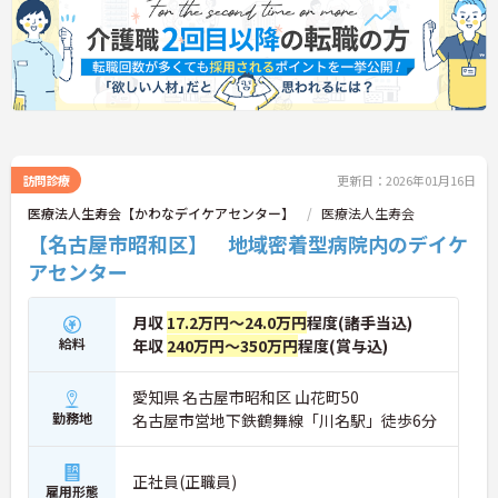
訪問診療
更新日：2026年01月16日
医療法人生寿会【かわなデイケアセンター】
医療法人生寿会
【名古屋市昭和区】 地域密着型病院内のデイケ
アセンター
月収
17.2万円～24.0万円
程度(諸手当込)
給料
年収
240万円～350万円
程度(賞与込)
愛知県 名古屋市昭和区 山花町50
勤務地
名古屋市営地下鉄鶴舞線「川名駅」徒歩6分
正社員(正職員)
雇用形態