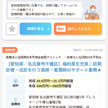
愛知県西尾市に位置する、訪問介護にてホームヘル
パーの募集です♪
勤務時間・曜日等相談可能なので、仕事と家庭の両
立が叶います★
マイカー通勤可能で無料駐車場もあるので通勤らく
らくです！
詳細を見る
無料
紹介してもらう
ご興味のある方には、面接対策ポイントなど、さら
に詳細をお話しいたしますのでお気軽にご相談くだ
さい！
訪問診療
更新日：2025年06月09日
医療法人社団西日本平郁会吉田クリニック
医療法人社団西日本平郁会
【愛知県／名古屋市千種区】福利厚生充実♪訪問
診療・往診を行う医師・看護師のサポート業務★
月収
20.0万円～25.3万円
程度
給料
年収
300万円～380万円
程度
愛知県 名古屋市千種区 谷口町4番5号 プレス
テージ千種七番館1階
勤務地
名古屋市営地下鉄名城線「砂田橋駅」徒歩7