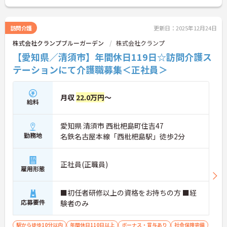
さらに、患者様の看護を医師の隣で行うのはもちろ
訪問介護
更新日：2025年12月24日
んのこと、多職種の連携を行いながら、看護師主導
株式会社クランプブルーガーデン
株式会社クランプ
で1人1人の患者様の包括ケアの中心の担えることが
やりがいです。
【愛知県／清須市】年間休日119日☆訪問介護ス
テーションにて介護職募集＜正社員＞
ご興味をお持ちの方には詳細の情報や面接のポイン
トをお伝えしますのでお気軽にお問い合わせくださ
月収
22.0万円
～
いませ。
給料
愛知県 清須市 西枇杷島町住吉47
勤務地
名鉄名古屋本線「西枇杷島駅」徒歩2分
正社員(正職員)
雇用形態
■初任者研修以上の資格をお持ちの方 ■経
応募要件
験者のみ
駅から徒歩10分以内
年間休日110日以上
ボーナス・賞与あり
社会保険完備