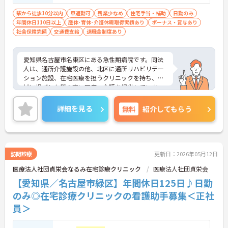
駅から徒歩10分以内
車通勤可
残業少なめ
住宅手当・補助
日勤のみ
年間休日110日以上
産休･育休･介護休暇取得実績あり
ボーナス・賞与あり
社会保険完備
交通費支給
退職金制度あり
愛知県名古屋市名東区にある急性期病院です。同法
人は、通所介護施設の他、北区に通所リハビリテー
ション施設、在宅医療を担うクリニックを持ち、地
域に根ざした質の高い医療・介護を提供していま
す。住宅手当や家族手当の支給や、産休育休の取得
実績あり等の福利厚生面の充実が魅力のひとつで
詳細を見る
無料
紹介してもらう
す。また、無資格からでもご応募可能ですので、医
療現場に携わってみたい、意欲の高い方、挑戦して
みるチャンスですよ♪
ご興味のある方はお気軽にお問い合わせください！
訪問診療
更新日：2026年05月12日
医療法人社団貞栄会なるみ在宅診療クリニック
医療法人社団貞栄会
【愛知県／名古屋市緑区】年間休日125日♪日勤
のみ◎在宅診療クリニックの看護助手募集＜正社
員＞