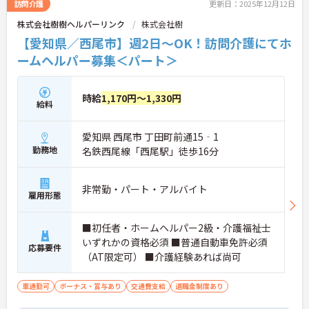
訪問介護
更新日：2025年12月12日
株式会社樹樹ヘルパーリンク
株式会社樹
【愛知県／西尾市】週2日～OK！訪問介護にてホ
ームヘルパー募集＜パート＞
時給
1,170円～1,330円
給料
愛知県 西尾市 丁田町前通15‐1
勤務地
名鉄西尾線「西尾駅」徒歩16分
非常勤・パート・アルバイト
雇用形態
■初任者・ホームヘルパー2級・介護福祉士
いずれかの資格必須 ■普通自動車免許必須
応募要件
（AT限定可） ■介護経験あれば尚可
車通勤可
ボーナス・賞与あり
交通費支給
退職金制度あり