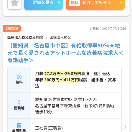
ポイントをお伝えしますので、お気軽にご連絡くだ
詳細を見る
無料
紹介してもらう
さい！
訪問診療
更新日：2026年07月02日
医療法人勝又勝又病院
医療法人勝又
【愛知県／名古屋市中区】有給取得率90％★地
元で長く愛されるアットホームな療養病院求人＜
看護助手＞
月収
27.8万円～29.8万円
程度 諸手当込
年収
380万円～411万円
程度 諸手当・賞与
給料
込
愛知県 名古屋市中区 新栄1-32-22
名古屋市営地下鉄東山線「新栄町(愛知)駅」
勤務地
徒歩13分
正社員(正職員)
雇用形態