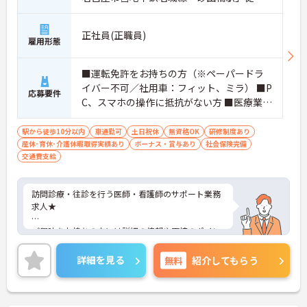
分
正社員(正職員)
雇用形態
■運転免許をお持ちの方（※ペーパードラ
イバー不可／社用車：フィット、ミラ） ■P
応募要件
C、スマホの操作に抵抗がない方 ■医療業界
介護業界でのご経験がある方歓迎
駅から徒歩10分以内
車通勤可
土日祝休
無資格OK
研修制度あり
産休･育休･介護休暇取得実績あり
ボーナス・賞与あり
社会保険完備
交通費支給
訪問診療・往診を行う医師・看護師のサポート業務
求人★
ご興味をお持ちの方には詳細の情報や面接のポイン
トをお伝えしますのでお気軽にお問い合わせくださ
いませ。
詳細を見る
無料
紹介してもらう