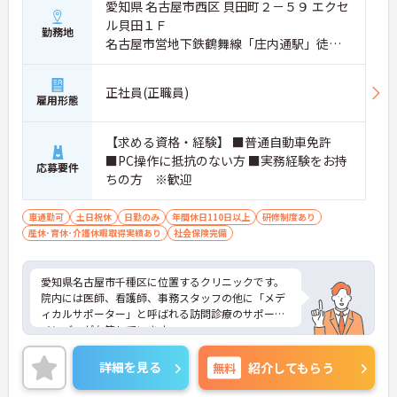
愛知県 名古屋市西区 貝田町２－５９ エクセ
ル貝田１Ｆ
勤務地
名古屋市営地下鉄鶴舞線「庄内通駅」徒歩1
2分
正社員(正職員)
雇用形態
【求める資格・経験】 ■普通自動車免許
■PC操作に抵抗のない方 ■実務経験をお持
応募要件
ちの方 ※歓迎
車通勤可
土日祝休
日勤のみ
年間休日110日以上
研修制度あり
産休･育休･介護休暇取得実績あり
社会保険完備
愛知県名古屋市千種区に位置するクリニックです。
院内には医師、看護師、事務スタッフの他に「メデ
ィカルサポーター」と呼ばれる訪問診療のサポート
メンバーが在籍しています。
詳細を見る
無料
紹介してもらう
院内では様々なバックグラウンドをもった幅広い年
代のスタッフが勤務をしております。