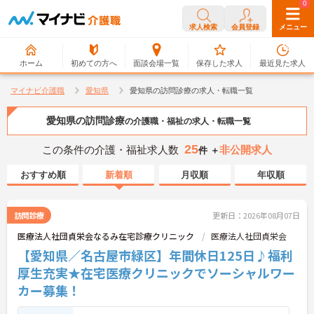
0
0
求人検索
会員登録
メニュー
ホーム
初めての方へ
面談会場一覧
保存した求人
最近見た求人
マイナビ介護職
愛知県
愛知県の訪問診療の求人・転職一覧
愛知県の訪問診療
の介護職・福祉の求人・転職一覧
25
この条件の介護・福祉求人数
非公開求人
件 ＋
おすすめ順
新着順
月収順
年収順
訪問診療
更新日：2026年08月07日
医療法人社団貞栄会なるみ在宅診療クリニック
医療法人社団貞栄会
【愛知県／名古屋市緑区】年間休日125日♪福利
厚生充実★在宅医療クリニックでソーシャルワー
カー募集！