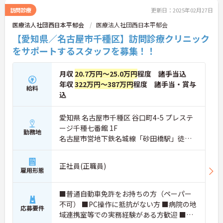
訪問診療
更新日：2025年02月27日
医療法人社団西日本平郁会
医療法人社団西日本平郁会
【愛知県／名古屋市千種区】訪問診療クリニック
をサポートするスタッフを募集！！
月収
20.7万円～25.0万円
程度 諸手当込
年収
322万円～387万円
程度 諸手当・賞与
給料
込
愛知県 名古屋市千種区 谷口町4-5 プレステ
ージ千種七番館 1F
勤務地
名古屋市営地下鉄名城線「砂田橋駅」徒歩1
1分
正社員(正職員)
雇用形態
■普通自動車免許をお持ちの方（ペーパー
不可） ■PC操作に抵抗がない方 ■病院の地
応募要件
域連携室等での実務経験がある方歓迎 ■地