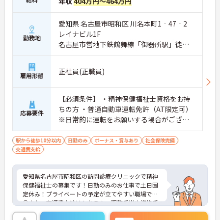
年収
404万円～464万円
愛知県 名古屋市昭和区 川名本町1‐47‐2
レイナビル1F
勤務地
名古屋市営地下鉄鶴舞線「御器所駅」徒歩7
分
正社員(正職員)
雇用形態
【必須条件】 ・精神保健福祉士資格をお持
ちの方 ・普通自動車運転免許（AT限定可）
応募要件
※日常的に運転をお願いする場合がござい
ます 【歓迎条件】 ・人に優しくチームで動
ける方 ・誠実に人と向き合える方 ・人と接
駅から徒歩10分以内
日勤のみ
ボーナス・賞与あり
社会保険完備
交通費支給
するのが好きな方 ・状況に応じて柔軟に対
応できる方 ・患者さまやご家族、関係機関
とコミュニケーションが取れる方 ・タブレ
愛知県名古屋市昭和区の訪問診療クリニックで精神
ットなどのデジタルツールを使用できる方
保健福祉士の募集です！日勤のみのお仕事で土日固
・精神科病院／クリニック／相談支援事業
定休み！プライベートの予定が立てやすい職場です
所／地域移行支援／相談支援／アウトリー
◎また、交通費支給はもちろん、調整手当や資格手
当ありで待遇面も安心です♪ご興味のある方は面接
チなどで3年以上の実務経験がある方