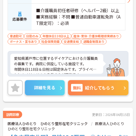
■介護職員初任者研修（ヘルパー2級）以上
■実務経験：不問 ■普通自動車運転免許（A
応募要件
T限定可）：必須
車通勤可
日勤のみ
年間休日110日以上
産休･育休･介護休暇取得実績あり
ボーナス・賞与あり
社会保険完備
交通費支給
退職金制度あり
愛知県瀬戸市に位置するデイケアにおける介護職員
の募集です。病院に併設している施設です。
年間休日118日＆日祝は固定休みです。プライベー
トとのメリハリのある働き方が可能です。
ご興味のある方には、面接対策ポイントなど、さら
に詳細をご案内しますのでお気軽にご相談くださ
詳細を見る
無料
紹介してもらう
い！
訪問診療
更新日：2026年04月15日
医療法人ひのとり ひのとり整形在宅クリニック
医療法人ひのとり
ひのとり整形在宅クリニック