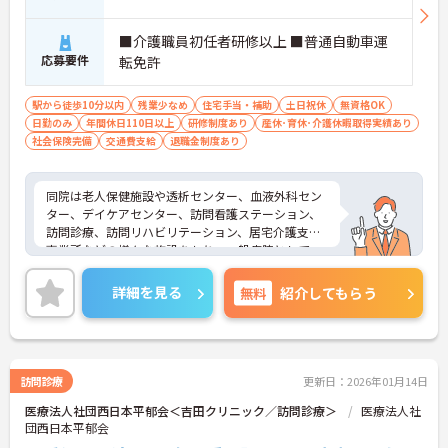
■介護職員初任者研修以上 ■普通自動車運
応募要件
転免許
駅から徒歩10分以内
残業少なめ
住宅手当・補助
土日祝休
無資格OK
日勤のみ
年間休日110日以上
研修制度あり
産休･育休･介護休暇取得実績あり
社会保険完備
交通費支給
退職金制度あり
同院は老人保健施設や透析センター、血液外科セン
ター、デイケアセンター、訪問看護ステーション、
訪問診療、訪問リハビリテーション、居宅介護支援
事業所などの様々な施設をもち、一般病院として、
地域住民の皆さまの健康と福祉を守るために総合的
な医療・ケアサービスを提供しています。
詳細を見る
無料
紹介してもらう
理念である「みんなで創るやさしい医療、ひとり一
人を大切に」に沿って患者さま中心の看護を目指
し、個々の患者さまにあった質の高い看護ケアが提
供できるよう努力しています。
訪問診療
更新日：2026年01月14日
医療法人社団西日本平郁会＜吉田クリニック／訪問診療＞
医療法人社
団西日本平郁会