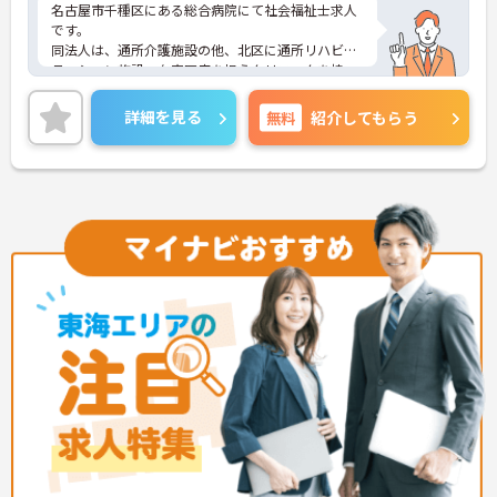
名古屋市千種区にある総合病院にて社会福祉士求人
です。
同法人は、通所介護施設の他、北区に通所リハビリ
テーション施設、在宅医療を担うクリニックを持
ち、地域に根ざした質の高い医療・介護を提供して
います。
詳細を見る
無料
紹介してもらう
福利厚生充実しており、産休、育休など充実してま
すのでご家庭との両立も可能です。
ご興味のある方はお気軽にお問い合わせください！