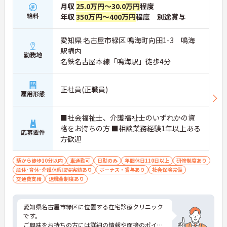
月収
25.0万円～30.0万円
程度
給料
年収
350万円～400万円
程度 別途賞与
愛知県 名古屋市緑区 鳴海町向田1-3 鳴海
駅構内
勤務地
名鉄名古屋本線「鳴海駅」徒歩4分
正社員(正職員)
雇用形態
■社会福祉士、介護福祉士のいずれかの資
格をお持ちの方 ■相談業務経験1年以上ある
応募要件
方歓迎
駅から徒歩10分以内
車通勤可
日勤のみ
年間休日110日以上
研修制度あり
産休･育休･介護休暇取得実績あり
ボーナス・賞与あり
社会保険完備
交通費支給
退職金制度あり
愛知県名古屋市緑区に位置する在宅診療クリニック
です。
ご興味をお持ちの方には詳細の情報や面接のポイン