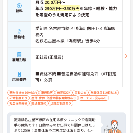
月収
20.0万円
～
年収
290万円～350万円
※年齢・経験・能力
給料
を考慮のうえ規定により決定
愛知県 名古屋市緑区 鳴海町向田1-3 鳴海駅
構内
勤務地
名鉄名古屋本線「鳴海駅」徒歩4分
正社員(正職員)
雇用形態
■資格不問 ■普通自動車運転免許（AT限定
応募要件
可）必須
駅から徒歩10分以内
車通勤可
無資格OK
日勤のみ
年間休日110日以上
研修制度あり
産休･育休･介護休暇取得実績あり
ボーナス・賞与あり
社会保険完備
交通費支給
退職金制度あり
愛知県名古屋市緑区の在宅診療クリニックで看護助
手の募集です！日勤のみのお仕事で年間休日はたっ
ぷり125日！夏季休暇や年末年始休暇もあり、仕事