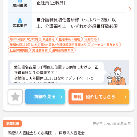
正社員(正職員)
雇用形態
■介護職員初任者研修（ヘルパー2級）以
応募要件
上、介護福祉士 いずれか必須■経験必須
駅から徒歩10分以内
車通勤可
住宅手当・補助
日勤のみ
年間休日110日以上
産休･育休･介護休暇取得実績あり
ボーナス・賞与あり
社会保険完備
交通費支給
退職金制度あり
愛知県名古屋市千種区に位置する病院における、正
社員看護助手の募集です！
夜勤無し★年間休日115日なのでプライベートとの
両立がとりやすい環境です♪
ご興味ある方には、面接対策ポイントなど、さらに
詳細をお話しいたしますのでお気軽にご相談くださ
詳細を見る
無料
紹介してもらう
い。
訪問診療
更新日：2026年06月02日
医療法人豊隆会ちくさ病院
医療法人豊隆会