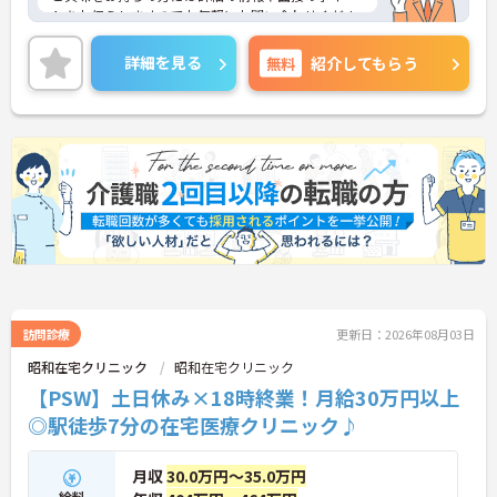
トをお伝えしますのでお気軽にお問い合わせくださ
いませ。
詳細を見る
無料
紹介してもらう
訪問診療
更新日：2026年08月03日
昭和在宅クリニック
昭和在宅クリニック
【PSW】土日休み×18時終業！月給30万円以上
◎駅徒歩7分の在宅医療クリニック♪
月収
30.0万円～35.0万円
給料