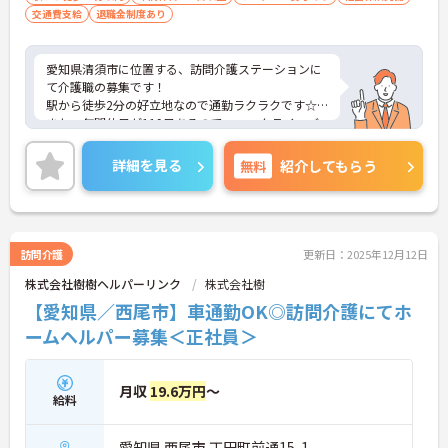
交通費支給
退職金制度あり
愛知県清須市に位置する、訪問介護ステーションに
て介護職の募集です！
駅から徒歩2分の好立地なので通勤ラクラクです☆
また、年間休日が119日あるので、ワークライフバ
ランスが叶います♪
ご興味のある方には、面接対策ポイントなど、さら
詳細を見る
無料
紹介してもらう
に詳細をお話しいたしますのでお気軽にご相談くだ
さい！
訪問介護
更新日：2025年12月12日
株式会社樹樹ヘルパーリンク
株式会社樹
【愛知県／西尾市】車通勤OK◎訪問介護にてホ
ームヘルパー募集＜正社員＞
月収
19.6万円
～
給料
愛知県 西尾市 丁田町前通15-1