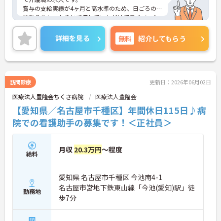
賞与の支給実績が4ヶ月と高水準のため、日ごろの
頑張りをしっかりと評価していただけてモチベーシ
ョンアップに繋がりますね。日祝固定休みで年間休
日は118日あり、さらに残業も月10時間程度と少な
詳細を見る
無料
紹介してもらう
めですので、ご家庭や趣味などプライベートの時間
も充実させることができます。
ご経験のない方も応募可能です◎ ご興味のある方
には、面接対策ポイントなど、さらに詳細をご案内
しますのでお気軽にご相談ください！
訪問診療
更新日：2026年06月02日
医療法人豊隆会ちくさ病院
医療法人豊隆会
【愛知県／名古屋市千種区】年間休日115日♪病
院での看護助手の募集です！＜正社員＞
月収
20.3万円
～程度
給料
愛知県 名古屋市千種区 今池南4-1
名古屋市営地下鉄東山線「今池(愛知)駅」徒
勤務地
歩7分