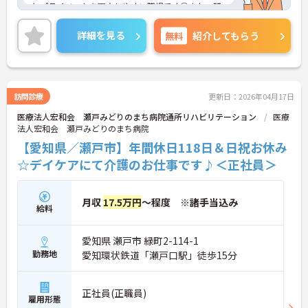
とプライベートを両立しやすい職場です◎また、研
修支援制度などもあり、働きながらスキルアップを
目指せます♪ご興味のある方は面接ポイントをお伝
詳細を見る
無料
紹介してもらう
えしますので、お気軽にご相談ください！
訪問診療
更新日：2026年04月17日
医療法人宏和会 瀬戸みどりのまち病院通所リハビリテーション
医療
法人宏和会 瀬戸みどりのまち病院
【愛知県／瀬戸市】年間休日118日＆日祝お休み
☆デイケアにて介護のお仕事です♪＜正社員＞
月収
17.5万円
～程度 ※諸手当込み
給料
愛知県 瀬戸市 緑町2-114-1
勤務地
愛知環状鉄道「瀬戸口駅」徒歩15分
正社員(正職員)
雇用形態