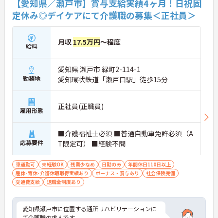
【愛知県／瀬戸市】賞与支給実績4ヶ月！日祝固
定休み◎デイケアにて介護職の募集＜正社員＞
月収
17.5万円
～程度
給料
愛知県 瀬戸市 緑町2-114-1
勤務地
愛知環状鉄道「瀬戸口駅」徒歩15分
正社員(正職員)
雇用形態
■介護福祉士必須 ■普通自動車免許必須（A
応募要件
T限定可） ■経験不問
車通勤可
未経験OK
残業少なめ
日勤のみ
年間休日110日以上
産休･育休･介護休暇取得実績あり
ボーナス・賞与あり
社会保険完備
交通費支給
退職金制度あり
愛知県瀬戸市に位置する通所リハビリテーションに
て介護職の求人です。