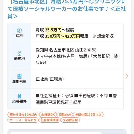
【名古屋市北区】月給25.5万円～◎クリニックに
て医療ソーシャルワーカーのお仕事です♪＜正社
員＞
月収
25.5万円
～程度
給料
年収
350万円～420万円
程度 ※想定年収
愛知県 名古屋市北区 山田2-4-58
ＪＲ中央本線(名古屋－塩尻)「大曽根駅」徒
勤務地
歩6分
正社員(正職員)
雇用形態
■社会福祉士：必須 ■実務経験：不問 ■普
応募要件
通自動車運転免許：必須
駅から徒歩10分以内
未経験OK
日勤のみ
年間休日110日以上
ボーナス・賞与あり
社会保険完備
交通費支給