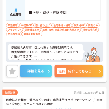
■学歴・資格・経験不問
応募要件
車通勤可
未経験OK
寮・借り上げ
住宅手当・補助
無資格OK
日勤のみ
ブランクOK
研修制度あり
産休･育休･介護休暇取得実績あり
社会保険完備
交通費支給
退職金制度あり
愛知県名古屋市中区に位置する療養型病院です。
療養型病院ですので、患者様としっかりと向き合う
介護ができます。
産休育休の取得実績もあり働きやすい環境です！
ご興味のある方は、お気軽にお問い合わせ下さい。
詳細を見る
無料
紹介してもらう
訪問診療
更新日：2026年06月12日
医療法人宏和会 瀬戸みどりのまち病院通所リハビリテーション
医療
法人宏和会 瀬戸みどりのまち病院