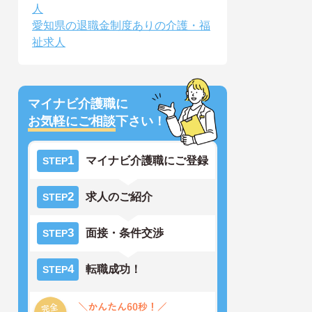
人
愛知県の退職金制度ありの介護・福
祉求人
マイナビ介護職に
お気軽にご相談
下さい！
1
マイナビ介護職にご登録
STEP
2
求人のご紹介
STEP
3
面接・条件交渉
STEP
4
転職成功！
STEP