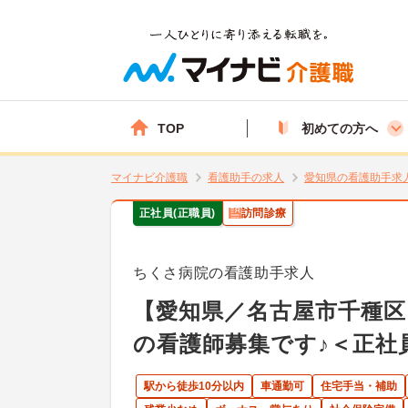
TOP
初めての方へ
マイナビ介護職
看護助手の求人
愛知県の看護助手求
正社員(正職員)
訪問診療
ちくさ病院の看護助手求人
【愛知県／名古屋市千種区
の看護師募集です♪＜正社
駅から徒歩10分以内
車通勤可
住宅手当・補助