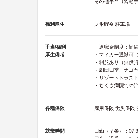
その他手当（皆勤手当
福利厚生
財形貯蓄 駐車場
手当/福利
・退職金制度：勤続
厚生備考
・マイカー通勤可（駐
・制服あり（無償
・劇団四季、ナゴ
・リゾートトラス
・ちくさ病院での
各種保険
雇用保険 労災保険
就業時間
日勤（早番）：07:30