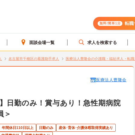
転職
無料!簡単1分
面談会場一覧
求人を検索する
人
名古屋市千種区の看護助手求人
医療法人豊隆会の介護職・福祉求人・転職
医療法人豊隆会
】日勤のみ！賞与あり！急性期病院
員＞
年間休日110日以上
日勤のみ
産休･育休･介護休暇取得実績あり