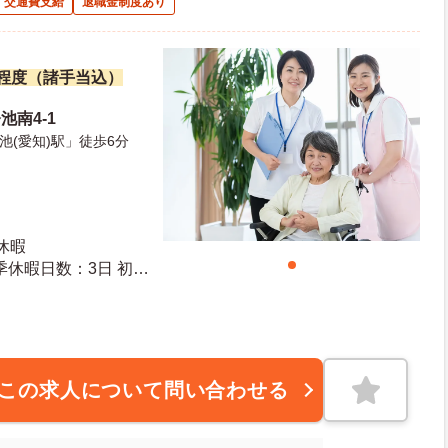
交通費支給
退職金制度あり
万円程度（諸手当込）
池南4-1
(愛知)駅」徒歩6分
休暇
10日 最大有給日数：20日
この求人について問い合わせる