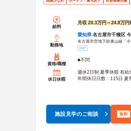
残業少なめ
ボーナス・賞与あり
社会保険完備
月収 20.3万円～24.8
給料
愛知県
名古屋市千種区 今
名古屋市営地下鉄東山線「今池
勤務地
MAP
■不問
資格/職種
週休2日制 夏季休暇 有給
年間休日日数：115日 夏季休暇日数：3日 初年
休日休暇
度有給日数：
施設見学のご相談
無料