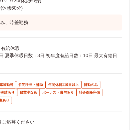
～19:30(休憩60分)
0(休憩60分)
のみ、時差勤務
 有給休暇
日 夏季休暇日数：3日 初年度有給日数：10日 最大有給日
車通勤可
住宅手当・補助
年間休日110日以上
日勤のみ
得実績あり
残業少なめ
ボーナス・賞与あり
社会保険完備
度あり
よりご応募ください