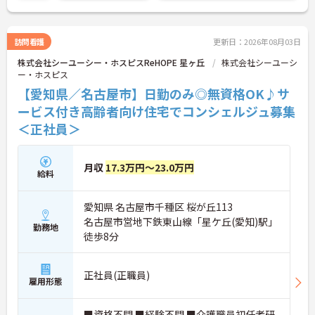
訪問看護
更新日：2026年08月03日
株式会社シーユーシー・ホスピスReHOPE 星ヶ丘
株式会社シーユーシ
ー・ホスピス
【愛知県／名古屋市】日勤のみ◎無資格OK♪サ
ービス付き高齢者向け住宅でコンシェルジュ募集
＜正社員＞
月収
17.3万円～23.0万円
給料
愛知県 名古屋市千種区 桜が丘113
名古屋市営地下鉄東山線「星ケ丘(愛知)駅」
勤務地
徒歩8分
正社員(正職員)
雇用形態
■資格不問 ■経験不問 ■介護職員初任者研