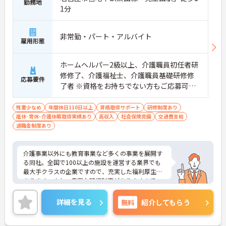
勤務地
1分
非常勤・パート・アルバイト
雇用形態
ホームヘルパー2級以上、介護職員初任者研
修修了、介護福祉士、介護職員基礎研修修
応募要件
了者 ※資格をお持ちでない方もご応募可能
です。
残業少なめ
年間休日110日以上
資格取得サポート
研修制度あり
産休･育休･介護休暇取得実績あり
高収入
社会保険完備
交通費支給
退職金制度あり
介護事業以外にも教育事業など多くの事業を展開す
る同社。全国で100以上の施設を運営する業界でも
最大手クラスの企業ですので、充実した福利厚生が
あります。また、豊富な研修制度がありますので、
未経験の方も安心です。ご興味ある方には、面接対
策ポイントなど、さらに詳細をお話しいたしますの
詳細を見る
無料
紹介してもらう
でお気軽にご相談ください。