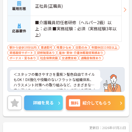
正社員(正職員)
雇用形態
■介護職員初任者研修（ヘルパー2級）以
上：必須 ■実務経験：必須（実務経験3年以
応募要件
上）
駅から徒歩10分以内
車通勤可
残業少なめ
日勤のみ
年間休日110日以上
資格取得サポート
研修制度あり
産休･育休･介護休暇取得実績あり
ボーナス・賞与あり
社会保険完備
交通費支給
退職金制度あり
＜スタッフの働きやすさを重視＞髪色自由でネイル
もOK！DX強化や役職のないフラットな組織体系、
ハラスメント対策への取り組みなど、さまざまな制
度を設けることでスタッフが安心して働ける環境づ
くりに取り組まれています。
＜ライフスタイルに合わせた勤務形態＞夜勤ありの
詳細を見る
無料
紹介してもらう
シフト常勤、日勤専従、夜勤専従といったさまざま
な働き方が設定されている法人です。
＜チームで連携しながらのお仕事＞一人ひとりが主
体性をもって働くことを大切にしながらも、苦手分
野は互いで補い合うなど、チームとしてしっかりと
更新日：2026年07月21日