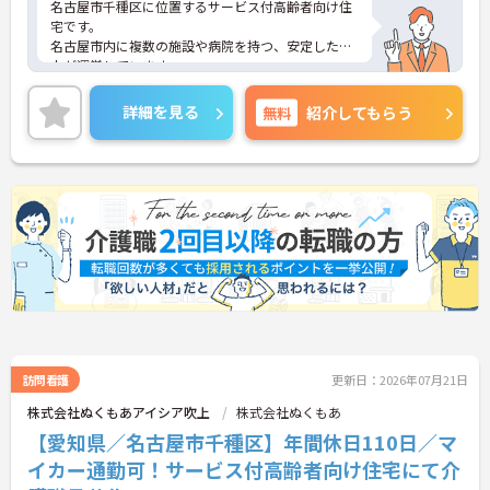
名古屋市千種区に位置するサービス付高齢者向け住
宅です。
名古屋市内に複数の施設や病院を持つ、安定した法
人が運営しています。
地域の医療機関と連携し、通院や入院など必要な医
療を、利用者に提供出来る体制が整っていますの
詳細を見る
無料
紹介してもらう
で、安心して介護のお仕事ができます。
ぬくもあは介護業界ではめずらしく「ぬくもあカレ
ッジ」という研修専用の施設を作ってしまうほど人
材育成やスキルアップに力を入れています。
未経験者はもちろん、たとえば「経験者が復習しや
すいように」だったり、「ステップアップ用のレベ
ル別研修」があったり。合計200種類もの中から、
あなたに合った研修を受けられるので、とにかく自
分の仕事に自信が持てるようになりますよ！
ぬくもあが利用者さんやそのご家族に選ばれる理由
のひとつが、利用者さんを最期までお世話する「看
取り」に力を入れていること。なので、もしあなた
が「利用者さん一人一人と深く長く関わっていた
い」と思うタイプなら、ここはピッタリの環境です
訪問看護
更新日：2026年07月21日
よ！
株式会社ぬくもあアイシア吹上
株式会社ぬくもあ
おすすめポイントの1つ目は、人間関係がいいこ
【愛知県／名古屋市千種区】年間休日110日／マ
と。2つ目は、利用者さんとお話をする機会が多い
こと。日常生活で関わる部分が多いので、やりがい
イカー通勤可！サービス付高齢者向け住宅にて介
につながります。3つ目は、私生活と仕事の両立がし