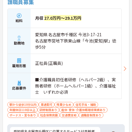
護職員募集
やすいのが魅力です。
月収
27.0万円～29.1万円
給料
愛知県 名古屋市千種区 今池3-17-21
名古屋市営地下鉄東山線「今池(愛知)駅」徒
勤務地
歩5分
正社員(正職員)
雇用形態
■介護職員初任者研修（ヘルパー2級）、実
務者研修（ホームヘルパー1級）、介護福祉
応募要件
士 いずれか必須
駅から徒歩10分以内
車通勤可
残業少なめ
住宅手当・補助
年間休日110日以上
研修制度あり
産休･育休･介護休暇取得実績あり
ボーナス・賞与あり
社会保険完備
交通費支給
退職金制度あり
愛知県名古屋市千種区に位置するサービス付高齢者