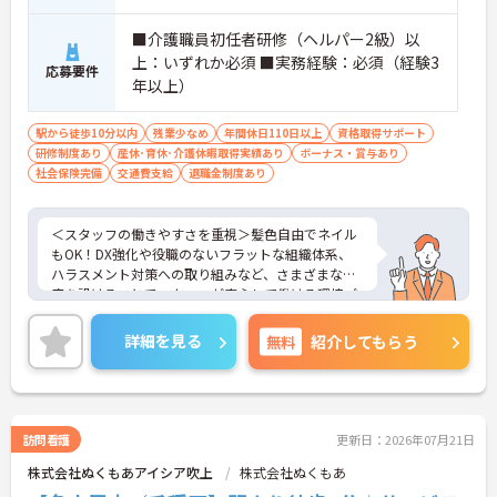
■介護職員初任者研修（ヘルパー2級）以
上：いずれか必須 ■実務経験：必須（経験3
応募要件
年以上）
駅から徒歩10分以内
残業少なめ
年間休日110日以上
資格取得サポート
研修制度あり
産休･育休･介護休暇取得実績あり
ボーナス・賞与あり
社会保険完備
交通費支給
退職金制度あり
＜スタッフの働きやすさを重視＞髪色自由でネイル
もOK！DX強化や役職のないフラットな組織体系、
ハラスメント対策への取り組みなど、さまざまな制
度を設けることでスタッフが安心して働ける環境づ
くりに取り組まれています。
＜ライフスタイルに合わせた勤務形態＞夜勤ありの
詳細を見る
無料
紹介してもらう
シフト常勤、日勤専従、夜勤専従といったさまざま
な働き方が設定されている法人です。
＜チームで連携しながらのお仕事＞一人ひとりが主
体性をもって働くことを大切にしながらも、苦手分
野は互いで補い合うなど、チームとしてしっかりと
訪問看護
更新日：2026年07月21日
連携を取りながら日々の業務に努められています。
株式会社ぬくもあアイシア吹上
株式会社ぬくもあ
ご興味のある方には、面接対策ポイント等、さらに
詳細をお話ししますのでお気軽にご相談ください！