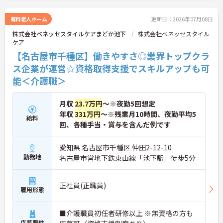
ご興味のある方には、面接対策ポイント等、さらに
詳細をお話ししますのでお気軽にご相談ください！
有料老人ホーム
更新日：2026年07月08日
株式会社ベネッセスタイルケアまどか池下
株式会社ベネッセスタイル
ケア
【名古屋市千種区】働きやすさ◎業界トップクラ
ス企業が運営☆資格取得支援でスキルアップも可
能＜介護職＞
月収
23.7万円
～※夜勤5回想定
年収
331万円
～※残業月10時間、夜勤平均5
給料
回、各種手当・賞与を含んだ例です
愛知県 名古屋市千種区 仲田2-12-10
勤務地
名古屋市営地下鉄東山線「池下駅」徒歩5分
正社員(正職員)
雇用形態
■介護職員初任者研修以上 ※無資格の方も
応募要件