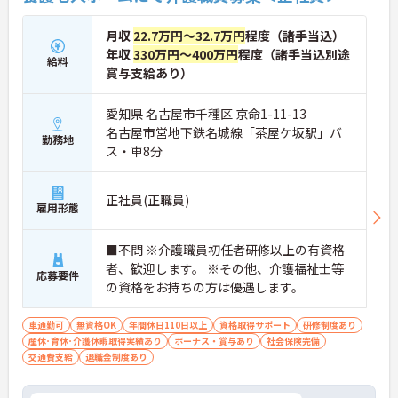
月収
22.7万円～32.7万円
程度（諸手当込）
年収
330万円～400万円
程度（諸手当込別途
給料
賞与支給あり）
愛知県 名古屋市千種区 京命1-11-13
名古屋市営地下鉄名城線「茶屋ケ坂駅」バ
勤務地
ス・車8分
正社員(正職員)
雇用形態
■不問 ※介護職員初任者研修以上の有資格
者、歓迎します。 ※その他、介護福祉士等
応募要件
の資格をお持ちの方は優遇します。
車通勤可
無資格OK
年間休日110日以上
資格取得サポート
研修制度あり
産休･育休･介護休暇取得実績あり
ボーナス・賞与あり
社会保険完備
交通費支給
退職金制度あり