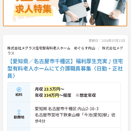
更新日：2026年07月21日
株式会社メグラス住宅型有料老人ホーム めぐらす内山
株式会社メグ
ラス
【愛知県／名古屋市千種区】福利厚生充実♪住宅
型有料老人ホームにて介護職員募集〈日勤・正社
員〉
月収
23.5万円
～
給料
年収
334万円
～程度 ※想定年収
愛知県 名古屋市千種区 内山2-16-3
名古屋市営地下鉄東山線「今池(愛知)駅」徒
勤務地
歩4分