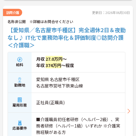
訪問介護
更新日：2026年06月30日
名称非公開 ※詳細はお問合せください
【愛知県／名古屋市千種区】完全週休2日＆夜勤
なし♪ IT化で業務効率化＆評価制度◎訪問介護
＜介護職＞
月収
27.0万円
～
給料
年収
374万円
～程度
愛知県 名古屋市千種区
勤務地
名古屋市営地下鉄東山線
正社員(正職員)
雇用形態
■介護職員初任者研修（ヘルパー2級）、実
務者研修（ヘルパー1級）いずれか ※介護実
応募要件
務経験がある方