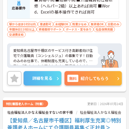
修（ヘルパー2級）以上あれば尚可 ■Wor
応募要件
d、Excelの基本操作できれば尚可
駅から徒歩10分以内
車通勤可
未経験OK
残業少なめ
無資格OK
日勤のみ
年間休日110日以上
資格取得サポート
ボーナス・賞与あり
社会保険完備
交通費支給
愛知県名古屋市千種区のサービス付き高齢者向け住
宅で介護職員（コンシェルジュ）の募集です！日勤
のみのお仕事で、休暇制度も充実しているので、仕
事とプライベートを両立しやすい職場です♪また、
利用可能な託児施設もあるので、ご家族のいる方で
も安心して働くことができます◎ご興味のある方
詳細を見る
無料
紹介してもらう
は、面接ポイントをお伝えしますので、お気軽にご
連絡ください。
特別養護老人ホーム（特養）
更新日：2026年07月24日
社会福祉法人かなえ福祉会すないの家千種
社会福祉法人かなえ福祉会
【愛知県／名古屋市千種区】福利厚生充実◎特別
養護老人ホームにて介護職員募集＜正社員＞