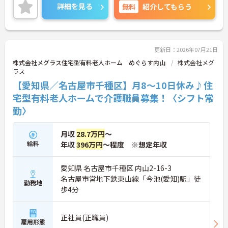
＜ライフスタイルに合わせた勤務形態＞夜勤ありの
詳細を見る
無料
紹介してもらう
シフト常勤、日勤専従、夜勤専従といったさまざま
な働き方が設定されている法人です。
＜チームで連携しながらのお仕事＞一人ひとりが主
体性をもって働くことを大切にしながらも、苦手分
野は互いで補い合うなど、チームとしてしっかりと
更新日：2026年07月21日
連携を取りながら日々の業務に努められています。
株式会社メグラス住宅型有料老人ホーム めぐらす内山
株式会社メグ
ご興味のある方には、面接対策ポイント等、さらに
ラス
詳細をお話ししますのでお気軽にご相談ください！
【愛知県／名古屋市千種区】月8～10日休み♪住
宅型有料老人ホームで介護職員募集！〈シフト常
勤〉
月収
28.7万円
～
給料
年収
396万円
～程度 ※想定年収
愛知県 名古屋市千種区 内山2-16-3
名古屋市営地下鉄東山線「今池(愛知)駅」徒
勤務地
歩4分
正社員(正職員)
雇用形態