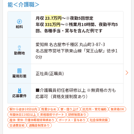
能＜介護職＞
月収
23.7万円
～※夜勤5回想定
年収
331万円
～※残業月10時間、夜勤平均5
給料
回、各種手当・賞与を含んだ例です
愛知県 名古屋市千種区 丸山町3-87-3
名古屋市営地下鉄東山線「覚王山駅」徒歩1
勤務地
0分
正社員(正職員)
雇用形態
■介護職員初任者研修以上 ※無資格の方も
応募要件
応募可（資格支援制度あり）
駅から徒歩10分以内
残業少なめ
寮・借り上げ
託児所・育児補助
無資格OK
年間休日110日以上
資格取得サポート
研修制度あり
産休･育休･介護休暇取得実績あり
ボーナス・賞与あり
社会保険完備
交通費支給
退職金制度あり