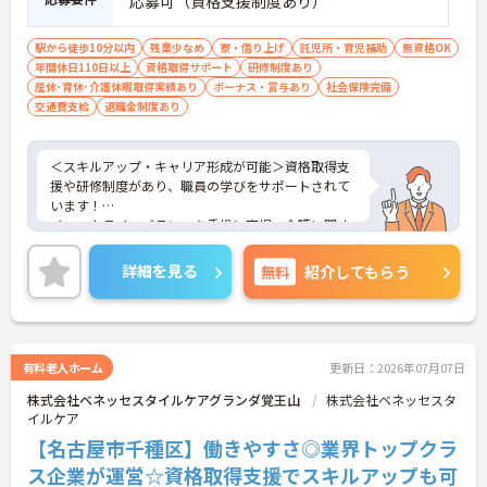
応募可（資格支援制度あり）
駅から徒歩10分以内
残業少なめ
寮・借り上げ
託児所・育児補助
無資格OK
年間休日110日以上
資格取得サポート
研修制度あり
産休･育休･介護休暇取得実績あり
ボーナス・賞与あり
社会保険完備
交通費支給
退職金制度あり
＜スキルアップ・キャリア形成が可能＞資格取得支
援や研修制度があり、職員の学びをサポートされて
います！
＜ワークライフバランスを重視＞育児・介護に関す
る制度や社宅制度、各種手当など、長く安心して働
きやすい環境が整っています。
詳細を見る
無料
紹介してもらう
＜寄り添ったケアの実施＞利用者さまに深く寄り添
ったサービスの提供を目指し、職員の専門性を高め
るような人材育成にも注力されています。
ご興味のある方には、面接対策ポイント等、さらに
詳細をお話ししますのでお気軽にご相談ください！
有料老人ホーム
更新日：2026年07月07日
株式会社ベネッセスタイルケアグランダ覚王山
株式会社ベネッセスタ
イルケア
【名古屋市千種区】働きやすさ◎業界トップクラ
ス企業が運営☆資格取得支援でスキルアップも可