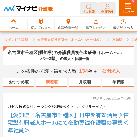
0
0
求人検索
会員登録
メニュー
ホーム
初めての方へ
面談会場一覧
保存した求人
最近見た求人
マイナビ介護職
介護職員初任者研修（ホームヘルパー2級）
愛知県
名
名古屋市千種区(愛知県)の介護職員初任者研修（ホームヘル
パー2級）
の求人・転職一覧
134
この条件の介護・福祉求人数
非公開求人
件 ＋
おすすめ順
新着順
月収順
年収順
更新日：2026年08月10日
ガゼル株式会社ナーシング和楽縁ちくさ
ガゼル株式会社
【愛知県／名古屋市千種区】日中を有効活用♪住
宅型有料老人ホームにて夜勤専従介護職の募集＜
準社員＞