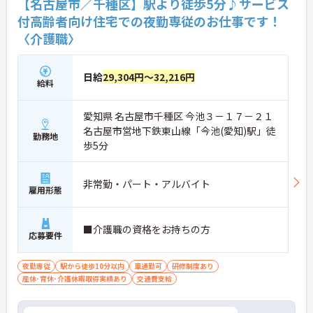
【名古屋市／千種区】駅より徒歩5分♪サービス
付高齢者向け住宅での夜勤専従のお仕事です！
〈介護職〉
日給
29,304円～32,216円
給料
愛知県 名古屋市千種区 今池３－１７－２１
名古屋市営地下鉄東山線「今池(愛知)駅」徒
勤務地
歩5分
非常勤・パート・アルバイト
雇用形態
■介護職の資格をお持ちの方
応募要件
夜勤専従
駅から徒歩10分以内
車通勤可
研修制度あり
産休･育休･介護休暇取得実績あり
交通費支給