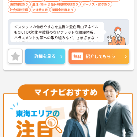
研修制度あり
産休･育休･介護休暇取得実績あり
ボーナス・賞与あり
社会保険完備
交通費支給
退職金制度あり
＜スタッフの働きやすさを重視＞髪色自由でネイル
もOK！DX強化や役職のないフラットな組織体系、
ハラスメント対策への取り組みなど、さまざまな制
度を設けることでスタッフが安心して働ける環境づ
くりに取り組まれています。
＜ライフスタイルに合わせた勤務形態＞夜勤ありの
詳細を見る
無料
紹介してもらう
シフト常勤、日勤専従、夜勤専従といったさまざま
な働き方が設定されている法人です。
＜チームで連携しながらのお仕事＞一人ひとりが主
体性をもって働くことを大切にしながらも、苦手分
野は互いで補い合うなど、チームとしてしっかりと
連携を取りながら日々の業務に努められています。
ご興味のある方には、面接対策ポイント等、さらに
詳細をお話ししますのでお気軽にご相談ください！