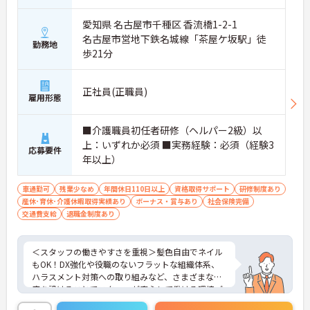
愛知県 名古屋市千種区 香流橋1-2-1
名古屋市営地下鉄名城線「茶屋ケ坂駅」徒
勤務地
歩21分
正社員(正職員)
雇用形態
■介護職員初任者研修（ヘルパー2級）以
上：いずれか必須 ■実務経験：必須（経験3
応募要件
年以上）
車通勤可
残業少なめ
年間休日110日以上
資格取得サポート
研修制度あり
産休･育休･介護休暇取得実績あり
ボーナス・賞与あり
社会保険完備
交通費支給
退職金制度あり
＜スタッフの働きやすさを重視＞髪色自由でネイル
もOK！DX強化や役職のないフラットな組織体系、
ハラスメント対策への取り組みなど、さまざまな制
度を設けることでスタッフが安心して働ける環境づ
くりに取り組まれています。