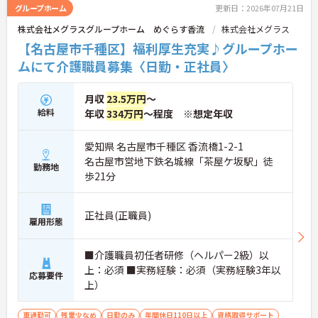
野は互いで補い合うなど、チームとしてしっかりと
グループホーム
更新日：2026年07月21日
連携を取りながら日々の業務に努められています。
株式会社メグラスグループホーム めぐらす香流
株式会社メグラス
ご興味のある方には、面接対策ポイント等、さらに
詳細をお話ししますのでお気軽にご相談ください！
【名古屋市千種区】福利厚生充実♪グループホー
ムにて介護職員募集〈日勤・正社員〉
月収
23.5万円
～
給料
年収
334万円
～程度 ※想定年収
愛知県 名古屋市千種区 香流橋1-2-1
名古屋市営地下鉄名城線「茶屋ケ坂駅」徒
勤務地
歩21分
正社員(正職員)
雇用形態
■介護職員初任者研修（ヘルパー2級）以
上：必須 ■実務経験：必須（実務経験3年以
応募要件
上）
車通勤可
残業少なめ
日勤のみ
年間休日110日以上
資格取得サポート