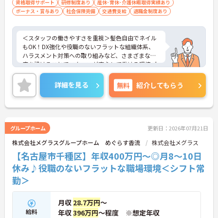
資格取得サポート
研修制度あり
産休･育休･介護休暇取得実績あり
ボーナス・賞与あり
社会保険完備
交通費支給
退職金制度あり
＜スタッフの働きやすさを重視＞髪色自由でネイル
もOK！DX強化や役職のないフラットな組織体系、
ハラスメント対策への取り組みなど、さまざまな制
度を設けることでスタッフが安心して働ける環境づ
くりに取り組まれています。
＜ライフスタイルに合わせた勤務形態＞夜勤ありの
詳細を見る
無料
紹介してもらう
シフト常勤、日勤専従、夜勤専従といったさまざま
な働き方が設定されている法人です。
＜チームで連携しながらのお仕事＞一人ひとりが主
体性をもって働くことを大切にしながらも、苦手分
野は互いで補い合うなど、チームとしてしっかりと
グループホーム
更新日：2026年07月21日
連携を取りながら日々の業務に努められています。
株式会社メグラスグループホーム めぐらす香流
株式会社メグラス
ご興味のある方には、面接対策ポイント等、さらに
詳細をお話ししますのでお気軽にご相談ください！
【名古屋市千種区】年収400万円～◎月8～10日
休み♪役職のないフラットな職場環境＜シフト常
勤＞
月収
28.7万円
～
給料
年収
396万円
～程度 ※想定年収