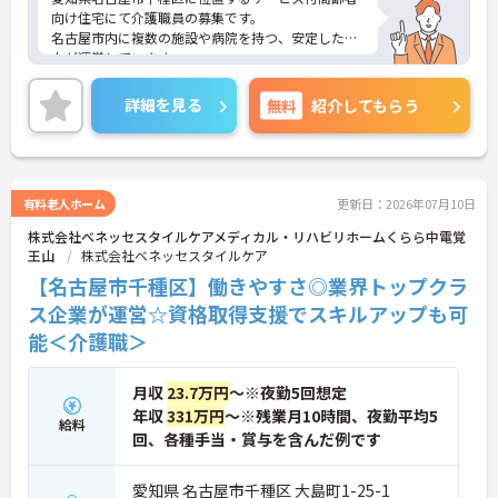
向け住宅にて介護職員の募集です。
名古屋市内に複数の施設や病院を持つ、安定した法
人が運営しています。
地域の医療機関と連携し、通院や入院など必要な医
療を、利用者に提供出来る体制が整っていますの
詳細を見る
無料
紹介してもらう
で、安心して介護のお仕事ができます。
ぬくもあは介護業界ではめずらしく「ぬくもあカレ
ッジ」という研修専用の施設を作ってしまうほど人
材育成やスキルアップに力を入れています。
未経験者はもちろん、たとえば「経験者が復習しや
有料老人ホーム
更新日：2026年07月10日
すいように」だったり、「ステップアップ用のレベ
株式会社ベネッセスタイルケアメディカル・リハビリホームくらら中電覚
ル別研修」があったり。合計200種類もの中から、
王山
株式会社ベネッセスタイルケア
あなたに合った研修を受けられるので、とにかく自
分の仕事に自信が持てるようになりますよ！
【名古屋市千種区】働きやすさ◎業界トップクラ
ぬくもあが利用者さんやそのご家族に選ばれる理由
ス企業が運営☆資格取得支援でスキルアップも可
のひとつが、利用者さんを最期までお世話する「看
能＜介護職＞
取り」に力を入れていること。なので、もしあなた
が「利用者さん一人一人と深く長く関わっていた
い」と思うタイプなら、ここはピッタリの環境です
月収
23.7万円
～※夜勤5回想定
よ！
年収
331万円
～※残業月10時間、夜勤平均5
おすすめポイントの1つ目は、人間関係がいいこ
給料
と。2つ目は、利用者さんとお話をする機会が多い
回、各種手当・賞与を含んだ例です
こと。日常生活で関わる部分が多いので、やりがい
につながります。3つ目は、私生活と仕事の両立がし
愛知県 名古屋市千種区 大島町1-25-1
やすいのが魅力です。