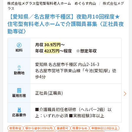
連携を取りながら日々の業務に努められています。
株式会社メグラス住宅型有料老人ホーム めぐらす内山
株式会社メグ
ご興味のある方には、面接対策ポイント等、さらに
ラス
詳細をお話ししますのでお気軽にご相談ください！
【愛知県／名古屋市千種区】夜勤月10回程度★
住宅型有料老人ホームで介護職員募集〈正社員夜
勤専従〉
月収
30.9万円
～
給料
年収
423万円
～程度 ※想定年収
愛知県 名古屋市千種区 内山2-16-3
名古屋市営地下鉄東山線「今池(愛知)駅」徒
勤務地
歩4分
正社員(正職員)
雇用形態
■介護職員初任者研修（ヘルパー2級）以
応募要件
上：いずれか必須 ■実務経験3年以上
夜勤専従
駅から徒歩10分以内
車通勤可
残業少なめ
年間休日110日以上