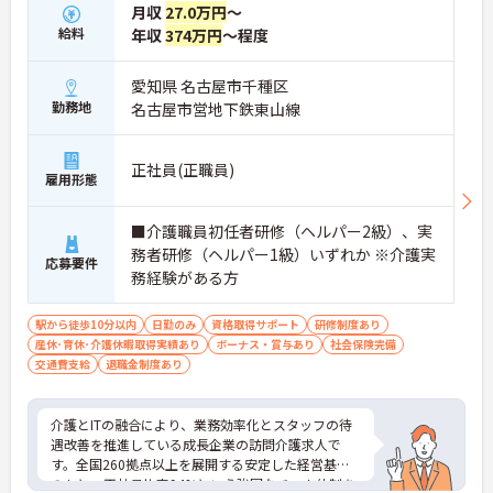
月収
27.0万円
～
しないため、生活リズムを整えながら健康的に働き
給料
年収
374万円
～程度
続けることができます
・完全週休2日制（曜日固定）を採用していること
により、先々の予定が立てやすくプライベートの時
愛知県 名古屋市千種区
間をしっかりと確保できる環境です
勤務地
名古屋市営地下鉄東山線
【専門資格を活かした収入アップと明確なキャリア
形成が期待できます】
正社員(正職員)
・資格手当が支給されるほか、年2回の評価面談で
雇用形態
個人の頑張りが給与に還元される仕組みが整ってい
ます
■介護職員初任者研修（ヘルパー2級）、実
・サービス提供責任者や管理者へのキャリアアップ
務者研修（ヘルパー1級）いずれか ※介護実
も目指せます
応募要件
務経験がある方
【IT化と手厚いフォロー体制により、業務のストレ
スを軽減できます】
駅から徒歩10分以内
日勤のみ
資格取得サポート
研修制度あり
・記録票の提出やシフト確認をすべてスマートフォ
産休･育休･介護休暇取得実績あり
ボーナス・賞与あり
社会保険完備
ンで行えるため、手書きの書類作成や事業所への移
交通費支給
退職金制度あり
動の手間が省けケア業務に集中できます
・定期的な面談を通じて上司がフォローする体制が
あり、訪問介護でありながら孤立することなくチー
介護とITの融合により、業務効率化とスタッフの待
ムの支援を受けながら業務に取り組めます
遇改善を推進している成長企業の訪問介護求人で
す。全国260拠点以上を展開する安定した経営基盤
のもと、正社員比率94%という強固なチーム体制を