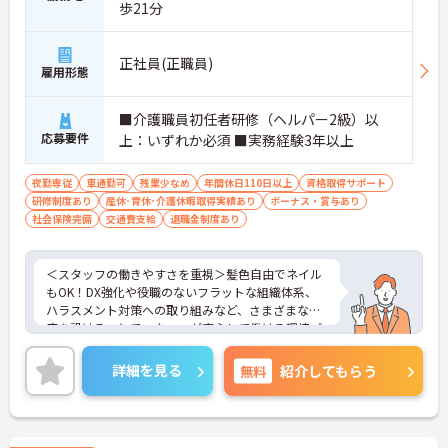
歩21分
正社員(正職員)
雇用形態
■介護職員初任者研修（ヘルパー2級）以
応募要件
上：いずれか必須 ■実務経験3年以上
夜勤専従
車通勤可
残業少なめ
年間休日110日以上
資格取得サポート
研修制度あり
産休･育休･介護休暇取得実績あり
ボーナス・賞与あり
社会保険完備
交通費支給
退職金制度あり
＜スタッフの働きやすさを重視＞髪色自由でネイル
もOK！DX強化や役職のないフラットな組織体系、
ハラスメント対策への取り組みなど、さまざまな制
度を設けることでスタッフが安心して働ける環境づ
くりに取り組まれています。
＜ライフスタイルに合わせた勤務形態＞夜勤ありの
詳細を見る
無料
紹介してもらう
シフト常勤、日勤専従、夜勤専従といったさまざま
な働き方が設定されている法人です。
＜チームで連携しながらのお仕事＞一人ひとりが主
体性をもって働くことを大切にしながらも、苦手分