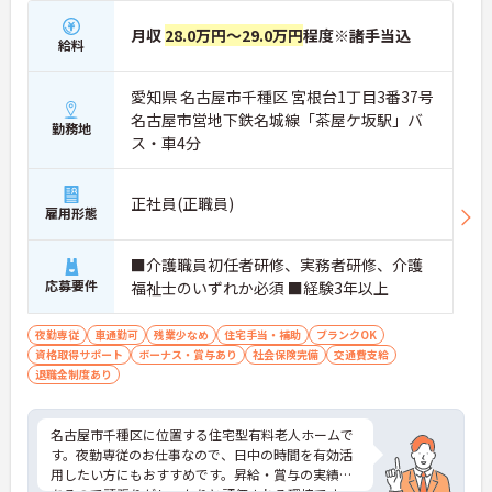
月収
28.0万円～29.0万円
程度※諸手当込
給料
愛知県 名古屋市千種区 宮根台1丁目3番37号
名古屋市営地下鉄名城線「茶屋ケ坂駅」バ
勤務地
ス・車4分
正社員(正職員)
雇用形態
■介護職員初任者研修、実務者研修、介護
応募要件
福祉士のいずれか必須 ■経験3年以上
夜勤専従
車通勤可
残業少なめ
住宅手当・補助
ブランクOK
資格取得サポート
ボーナス・賞与あり
社会保険完備
交通費支給
退職金制度あり
名古屋市千種区に位置する住宅型有料老人ホームで
す。夜勤専従のお仕事なので、日中の時間を有効活
用したい方にもおすすめです。昇給・賞与の実績も