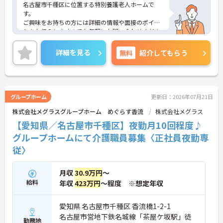
名古屋市千種区に位置する特別養護老人ホームで
す。
ご興味をお持ちの方には詳細の情報や面接のポイン
トをお伝えしますのでお気軽にお問い合わせくださ
いませ。
詳細を見る
無料
紹介してもらう
グループホーム
更新日：2026年07月21日
株式会社メグラスグループホーム めぐらす香流
株式会社メグラス
【愛知県／名古屋市千種区】夜勤月10回程度♪
グループホームにて介護職員募集〈正社員夜勤専
従〉
月収
30.9万円
～
給料
年収
423万円
～程度 ※想定年収
愛知県 名古屋市千種区 香流橋1-2-1
名古屋市営地下鉄名城線「茶屋ケ坂駅」徒
勤務地