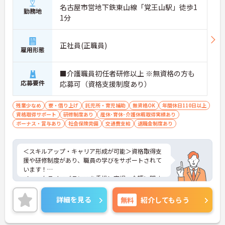
名古屋市営地下鉄東山線「覚王山駅」徒歩1
勤務地
1分
正社員(正職員)
雇用形態
■介護職員初任者研修以上 ※無資格の方も
応募要件
応募可（資格支援制度あり）
残業少なめ
寮・借り上げ
託児所・育児補助
無資格OK
年間休日110日以上
資格取得サポート
研修制度あり
産休･育休･介護休暇取得実績あり
ボーナス・賞与あり
社会保険完備
交通費支給
退職金制度あり
＜スキルアップ・キャリア形成が可能＞資格取得支
援や研修制度があり、職員の学びをサポートされて
います！
＜ワークライフバランスを重視＞育児・介護に関す
る制度や社宅制度、各種手当など、長く安心して働
きやすい環境が整っています。
詳細を見る
無料
紹介してもらう
＜寄り添ったケアの実施＞利用者さまに深く寄り添
ったサービスの提供を目指し、職員の専門性を高め
るような人材育成にも注力されています。