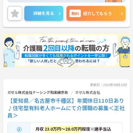
あるので頑張りがしっかりと評価される環境です。
ご興味をお持ちの方はお気軽にお問い合わせくださ
い。
詳細を見る
無料
紹介してもらう
更新日：2026年08月10日
ガゼル株式会社ナーシング和楽縁京命
ガゼル株式会社
【愛知県／名古屋市千種区】年間休日110日あり
♪住宅型有料老人ホームにて介護職の募集＜正社
員＞
月収
23.0万円～28.0万円
程度※諸手当込