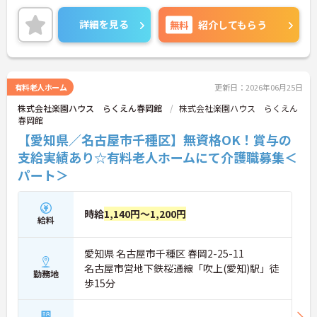
構築しています。資格手当や年2回の評価面談など、
専門資格と成果が収入に直結する仕組みが整ってい
詳細を見る
無料
紹介してもらう
ます。夜勤なしの完全週休2日制（曜日固定）を採用
し、日々の記録業務はスマートフォンで完結するた
め、施設勤務特有の不規則なシフトや煩雑な事務作
業の負担を抑え、ケアに専念できます。定期的な面
談で不安を解消できるフォロー体制もあり、介護福
有料老人ホーム
更新日：2026年06月25日
祉士の資格取得やサ責や管理者への着実なキャリア
株式会社楽園ハウス らくえん春岡館
株式会社楽園ハウス らくえん
アップを目指す有資格者の方に推奨できる環境で
春岡館
す。
【愛知県／名古屋市千種区】無資格OK！賞与の
★おすすめPOINT★
支給実績あり☆有料老人ホームにて介護職募集＜
【夜勤なし・曜日固定の休日で、身体への負担を抑
パート＞
えた働き方が実現できます】
・8:00～19:00の間での実働8時間勤務で夜勤が存在
しないため、生活リズムを整えながら健康的に働き
続けることができます
時給
1,140円～1,200円
給料
・完全週休2日制（曜日固定）を採用していること
により、先々の予定が立てやすくプライベートの時
間をしっかりと確保できる環境です
愛知県 名古屋市千種区 春岡2-25-11
名古屋市営地下鉄桜通線「吹上(愛知)駅」徒
勤務地
【専門資格を活かした収入アップと明確なキャリア
歩15分
形成が期待できます】
・資格手当が支給されるほか、年2回の評価面談で
個人の頑張りが給与に還元される仕組みが整ってい