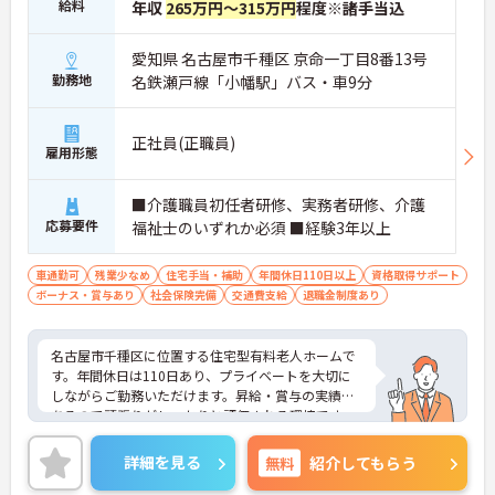
給料
年収
265万円～315万円
程度※諸手当込
愛知県 名古屋市千種区 京命一丁目8番13号
勤務地
名鉄瀬戸線「小幡駅」バス・車9分
正社員(正職員)
雇用形態
■介護職員初任者研修、実務者研修、介護
応募要件
福祉士のいずれか必須 ■経験3年以上
車通勤可
残業少なめ
住宅手当・補助
年間休日110日以上
資格取得サポート
ボーナス・賞与あり
社会保険完備
交通費支給
退職金制度あり
名古屋市千種区に位置する住宅型有料老人ホームで
す。年間休日は110日あり、プライベートを大切に
しながらご勤務いただけます。昇給・賞与の実績も
あるので頑張りがしっかりと評価される環境です。
ご興味をお持ちの方はお気軽にお問い合わせくださ
い。
詳細を見る
無料
紹介してもらう