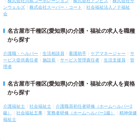
株式会社川島コーポレーション
株式会社アンビス
株式会社サ
ンウェルズ
株式会社スーパー・コート
社会福祉法人ノテ福祉
会
名古屋市千種区(愛知県)の介護・福祉の求人を職種
から探す
介護職・ヘルパー
生活相談員
看護助手
ケアマネージャー
サ
ービス提供責任者
施設長
サービス管理責任者
生活支援員
管
理者
名古屋市千種区(愛知県)の介護・福祉の求人を資格
から探す
介護福祉士
社会福祉士
介護職員初任者研修（ホームヘルパー2
級）
社会福祉主事
実務者研修（ホームヘルパー1級）
精神保健
福祉士