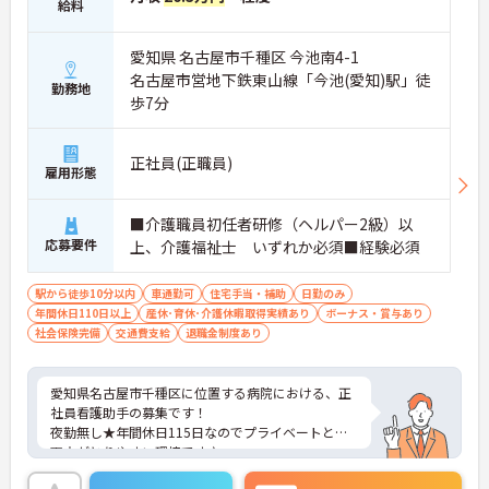
給料
愛知県 名古屋市千種区 今池南4-1
名古屋市営地下鉄東山線「今池(愛知)駅」徒
勤務地
歩7分
正社員(正職員)
雇用形態
■介護職員初任者研修（ヘルパー2級）以
応募要件
上、介護福祉士 いずれか必須■経験必須
駅から徒歩10分以内
車通勤可
住宅手当・補助
日勤のみ
年間休日110日以上
産休･育休･介護休暇取得実績あり
ボーナス・賞与あり
社会保険完備
交通費支給
退職金制度あり
愛知県名古屋市千種区に位置する病院における、正
社員看護助手の募集です！
夜勤無し★年間休日115日なのでプライベートとの
両立がとりやすい環境です♪
ご興味ある方には、面接対策ポイントなど、さらに