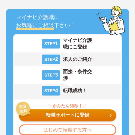
マイナビ介護職に
お気軽にご相談
下さい！
マイナビ介護
1
STEP
職にご登録
2
求人のご紹介
STEP
面接・条件交
3
STEP
渉
4
転職成功！
STEP
転職サポートに登録
はじめて転職する方へ