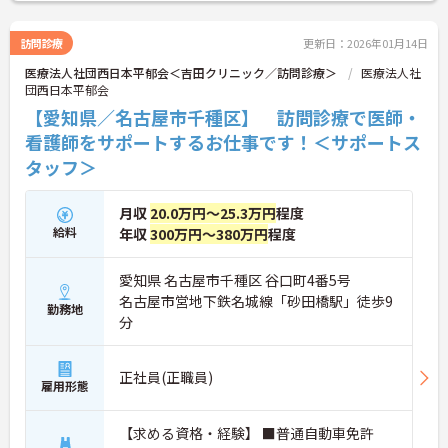
みるチャンスですよ♪
ご興味のある方はお気軽にお問い合わせください！
訪問診療
更新日：2026年01月14日
医療法人社団西日本平郁会＜吉田クリニック／訪問診療＞
医療法人社
団西日本平郁会
【愛知県／名古屋市千種区】 訪問診療で医師・
看護師をサポートするお仕事です！＜サポートス
タッフ＞
月収
20.0万円～25.3万円
程度
給料
年収
300万円～380万円
程度
愛知県 名古屋市千種区 谷口町4番5号
名古屋市営地下鉄名城線「砂田橋駅」徒歩9
勤務地
分
正社員(正職員)
雇用形態
【求める資格・経験】 ■普通自動車免許