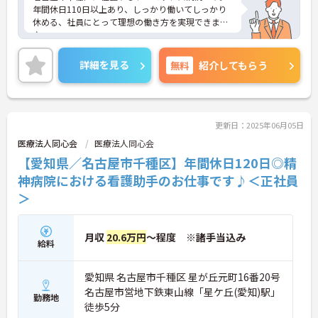
年間休日110日以上あり、しっかり働いてしっかり
休める、社員にとって理想の働き方を実現できます
♪
ご興味をお持ちの方には詳細の情報や面接のポイン
トをお伝えしますのでお気軽にお問い合わせくださ
詳細を見る
無料
紹介してもらう
いませ。
更新日：2025年06月05日
医療法人同心会
医療法人同心会
【愛知県／名古屋市千種区】年間休日120日◎精
神病院における看護助手のお仕事です♪＜正社員
＞
月収
20.6万円
～程度 ※諸手当込み
給料
愛知県 名古屋市千種区 星が丘元町16番20号
名古屋市営地下鉄東山線「星ケ丘(愛知)駅」
勤務地
徒歩5分