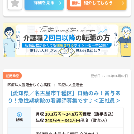
詳細をお話しいたしますのでお気軽にご相談くださ
詳細を見る
無料
紹介してもらう
い。
訪問診療
更新日：2026年06月02日
医療法人豊隆会ちくさ病院
医療法人豊隆会
【愛知県／名古屋市千種区】日勤のみ！賞与あ
り！急性期病院の看護師募集です♪＜正社員＞
月収
20.3万円～24.8万円
程度（諸手当込）
給料
年収
243万円～342万円
程度（賞与込）