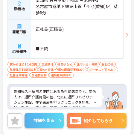
愛知県 名古屋市千種区 今池南4-1
名古屋市営地下鉄東山線「今池(愛知)駅」徒
勤務地
歩6分
正社員(正職員)
雇用形態
■不問
応募要件
駅から徒歩10分以内
車通勤可
残業少なめ
住宅手当・補助
日勤のみ
年間休日110日以上
産休･育休･介護休暇取得実績あり
ボーナス・賞与あり
社会保険完備
交通費支給
退職金制度あり
愛知県名古屋市名東区にある急性期病院です。同法
人は、通所介護施設の他、北区に通所リハビリテー
ション施設、在宅医療を担うクリニックを持ち、地
域に根ざした質の高い医療・介護を提供していま
す。住宅手当や家族手当の支給や、産休育休の取得
実績あり等の福利厚生面の充実が魅力のひとつで
詳細を見る
無料
紹介してもらう
す。また、無資格からでもご応募可能ですので、医
療現場に携わってみたい、意欲の高い方、挑戦して