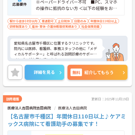
※ペーパードライバー不可 ■PC、スマホ
応募要件
の操作に抵抗のない方 ＜以下の経験をお持
ちの方 歓迎＞ ・医療業界介護業界でのご
経験がある方
駅から徒歩10分以内
車通勤可
土日祝休
日勤のみ
年間休日110日以上
研修制度あり
産休･育休･介護休暇取得実績あり
社会保険完備
愛知県名古屋市千種区に位置するクリニックです。
院内には医師、看護師、事務スタッフの他に「メデ
ィカルサポーター」と呼ばれる訪問診療のサポート
メンバーが在籍しています。
詳細を見る
無料
紹介してもらう
院内では様々なバックグラウンドをもった幅広い年
代のスタッフが勤務をしております。
さらに、患者様の看護を医師の隣で行うのはもちろ
訪問看護
更新日：2025年11月19日
んのこと、多職種の連携を行いながら、看護師主導
医療法人吉田病院吉田病院
医療法人吉田病院
で1人1人の患者様の包括ケアの中心の担えることが
やりがいです。
【名古屋市千種区】年間休日110日以上♪ケアミ
ックス病院にて看護助手の募集です！
ご興味をお持ちの方には詳細の情報や面接のポイン