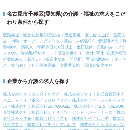
名古屋市千種区(愛知県)の介護・福祉の求人をこだ
わり条件から探す
夜勤専従
駅から徒歩10分以内
車通勤可
寮・借り上げ
住宅手
当・補助
オープニングスタッフ募集
未経験OK
管理職求人
無
資格OK
高収入
年間休日110日以上
土日祝休
日勤のみ
ブラ
ンクOK
資格取得サポート
研修制度あり
産休･育休･介護休暇取
得実績あり
新卒OK
残業少なめ
託児所・育児補助あり
ボーナ
ス・賞与あり
社会保険完備
交通費支給
退職金制度あり
企業から介護の求人を探す
株式会社ベネッセスタイルケア
株式会社ツクイ
株式会社日本ア
メニティライフ協会
ＳＯＭＰＯケア株式会社
ソーシャルインク
ルー株式会社
株式会社SOYOKAZE
株式会社ケア２１
ALSOK
介護株式会社
株式会社ケアリッツ・アンド・パートナーズ
株式
会社ニチイ学館
株式会社ソラスト
株式会社やさしい手
株式会
社ケア２１
株式会社ニチイケアパレス
株式会社サンガジャパン