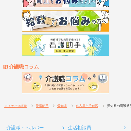
介護職コラム
マイナビ介護職
看護助手
愛知県
名古屋市千種区
愛知県の看護助
介護職・ヘルパー
生活相談員