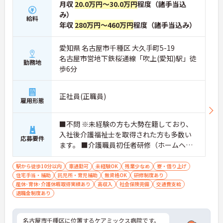
トをお伝えしますのでお気軽にお問い合わせくださ
月収
20.0万円～30.0万円
程度（諸手当込
いませ。
み）
給料
年収
280万円～460万円
程度（諸手当込み）
愛知県 名古屋市千種区 大久手町5-19
名古屋市営地下鉄桜通線「吹上(愛知)駅」徒
勤務地
歩6分
正社員(正職員)
雇用形態
■不問 ※未経験の方も大勢在籍しており、
入社後介護福祉士を取得された方も多数い
応募要件
ます。 ■介護職員初任者研修（ホームヘル
パー2級）以上をお持ちの方歓迎
駅から徒歩10分以内
車通勤可
未経験OK
残業少なめ
寮・借り上げ
住宅手当・補助
託児所・育児補助
無資格OK
研修制度あり
産休･育休･介護休暇取得実績あり
高収入
社会保険完備
交通費支給
退職金制度あり
名古屋市千種区に位置するケアミックス病院です。