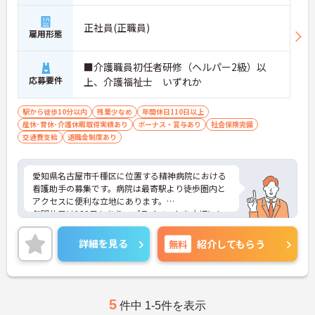
正社員(正職員)
雇用形態
■介護職員初任者研修（ヘルパー2級）以
応募要件
上、介護福祉士 いずれか
駅から徒歩10分以内
残業少なめ
年間休日110日以上
産休･育休･介護休暇取得実績あり
ボーナス・賞与あり
社会保険完備
交通費支給
退職金制度あり
愛知県名古屋市千種区に位置する精神病院における
看護助手の募集です。病院は最寄駅より徒歩圏内と
アクセスに便利な立地にあります。
年間休日は120日もあり、プライベートを大切にし
ながらご勤務いただけます。また、賞与は4.0ヶ月分
の支給実績があり、頑張りがきちんと評価される職
詳細を見る
無料
紹介してもらう
場です。
ご興味のある方には、面接対策ポイントなど、さら
に詳細をお話しいたしますのでお気軽にご相談くだ
さい！
5
件中 1-5件を表示