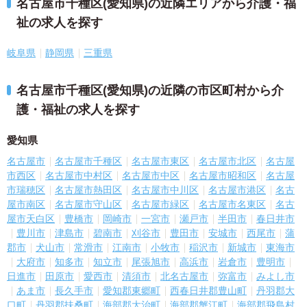
名古屋市千種区(愛知県)の近隣エリアから介護・福
祉の求人を探す
岐阜県
静岡県
三重県
名古屋市千種区(愛知県)の近隣の市区町村から介
護・福祉の求人を探す
愛知県
名古屋市
名古屋市千種区
名古屋市東区
名古屋市北区
名古屋
市西区
名古屋市中村区
名古屋市中区
名古屋市昭和区
名古屋
市瑞穂区
名古屋市熱田区
名古屋市中川区
名古屋市港区
名古
屋市南区
名古屋市守山区
名古屋市緑区
名古屋市名東区
名古
屋市天白区
豊橋市
岡崎市
一宮市
瀬戸市
半田市
春日井市
豊川市
津島市
碧南市
刈谷市
豊田市
安城市
西尾市
蒲
郡市
犬山市
常滑市
江南市
小牧市
稲沢市
新城市
東海市
大府市
知多市
知立市
尾張旭市
高浜市
岩倉市
豊明市
日進市
田原市
愛西市
清須市
北名古屋市
弥富市
みよし市
あま市
長久手市
愛知郡東郷町
西春日井郡豊山町
丹羽郡大
口町
丹羽郡扶桑町
海部郡大治町
海部郡蟹江町
海部郡飛島村