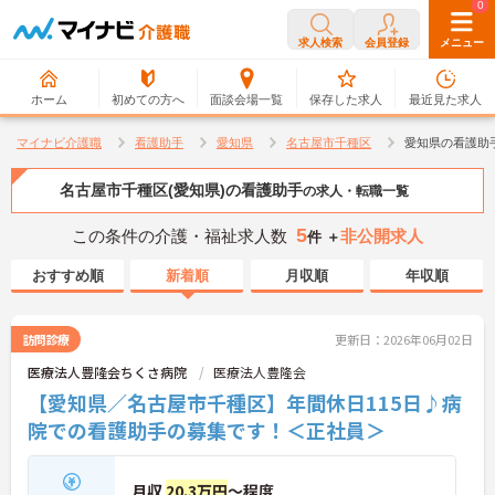
0
0
求人検索
会員登録
メニュー
ホーム
初めての方へ
面談会場一覧
保存した求人
最近見た求人
マイナビ介護職
看護助手
愛知県
名古屋市千種区
愛知県の看護助
名古屋市千種区(愛知県)の看護助手
の求人・転職一覧
5
この条件の介護・福祉求人数
非公開求人
件 ＋
おすすめ順
新着順
月収順
年収順
訪問診療
更新日：2026年06月02日
医療法人豊隆会ちくさ病院
医療法人豊隆会
【愛知県／名古屋市千種区】年間休日115日♪病
院での看護助手の募集です！＜正社員＞
月収
20.3万円
～程度