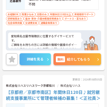
応募要件
不問
未経験OK
残業少なめ
日勤のみ
年間休日110日以上
資格取得サポート
研修制度あり
産休･育休･介護休暇取得実績あり
ボーナス・賞与あり
社会保険完備
交通費支給
退職金制度あり
愛知県名古屋市瑞穂区に位置するデイサービスで
す。
ご興味をお持ちの方には詳細の情報や面接のポイン
トをお伝えしますのでお気軽にお問い合わせくださ
いませ。
詳細を見る
無料
紹介してもらう
更新日：2026年08月05日
株式会社リハスリハスワーク京都桂川
株式会社リハス
【京都府／京都市南区】年間休日120日♪就労継
続支援事業所にて管理者候補の募集！＜正社員＞