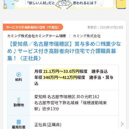
サービス付き高齢者向け住宅（サ高住）
更新日：2026年07月24日
カミング株式会社カミングホーム瑞穂
カミング株式会社
【愛知県／名古屋市瑞穂区】賞与多め◎残業少な
め♪サービス付き高齢者向け住宅で介護職員募
集！〈正社員〉
月収
21.1万円～33.0万円
程度 諸手当込
年収
340万円～412万円
程度 諸手当・賞与
給料
込
愛知県 名古屋市瑞穂区 井の元町162
名古屋市営地下鉄名城線「瑞穂運動場東
勤務地
駅」徒歩13分
正社員(正職員)
雇用形態