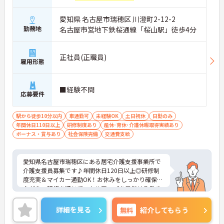
愛知県 名古屋市瑞穂区 川澄町2-12-2
勤務地
名古屋市営地下鉄桜通線「桜山駅」徒歩4分
正社員(正職員)
雇用形態
■経験不問
応募要件
駅から徒歩10分以内
車通勤可
未経験OK
土日祝休
日勤のみ
年間休日110日以上
研修制度あり
産休･育休･介護休暇取得実績あり
ボーナス・賞与あり
社会保険完備
交通費支給
愛知県名古屋市瑞穂区にある居宅介護支援事業所で
介護支援員募集です♪年間休日120日以上◎研修制
度充実＆マイカー通勤OK！お休みをしっかり確保し
ながら、研修を通じてスキルアップを目指せる働き
やすい職場です。ご興味のある方には、面接対策ポ
イントなど、さらに詳細をご案内しますのでお気軽
詳細を見る
無料
紹介してもらう
にご相談ください！