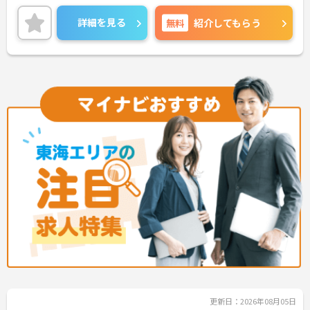
ススメです◎外部研修費補助制度もありますので働
きながらスキルアップも目指せます♪
詳細を見る
無料
紹介してもらう
ご興味のある方には、面接対策ポイントなど、さら
に詳細をお話しいたしますのでお気軽にご相談くだ
さい！
更新日：2026年08月05日