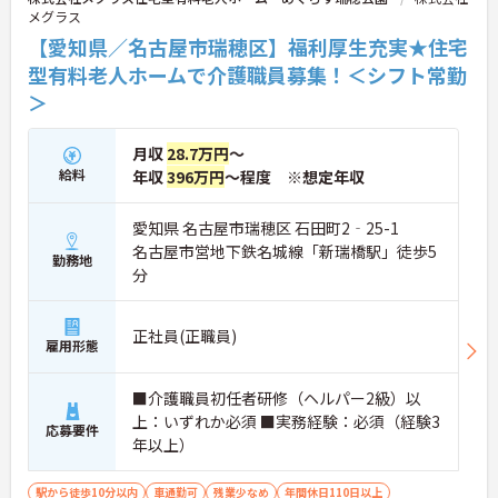
ご興味のある方には、面接対策ポイント等、さらに
メグラス
詳細をお話ししますのでお気軽にご相談ください！
【愛知県／名古屋市瑞穂区】福利厚生充実★住宅
型有料老人ホームで介護職員募集！＜シフト常勤
＞
月収
28.7万円
～
給料
年収
396万円
～程度 ※想定年収
愛知県 名古屋市瑞穂区 石田町2‐25-1
名古屋市営地下鉄名城線「新瑞橋駅」徒歩5
勤務地
分
正社員(正職員)
雇用形態
■介護職員初任者研修（ヘルパー2級）以
上：いずれか必須 ■実務経験：必須（経験3
応募要件
年以上）
駅から徒歩10分以内
車通勤可
残業少なめ
年間休日110日以上