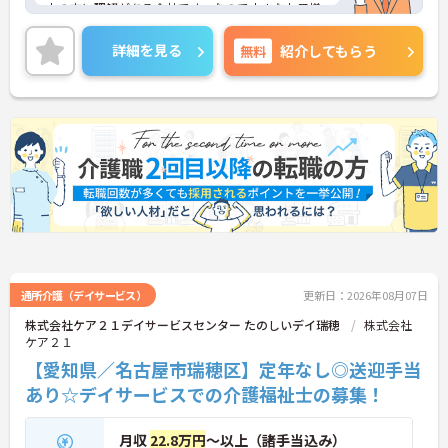
中の方に理解がある会社です。なので小さなお子様
がいらっしゃる方も安心して働いていただけます。
月給302,000円～320,000円と高給与なので、生活
詳細を見る
無料
紹介してもらう
を充実させることができます♪
ご興味をお持ちの方には、詳細の情報や面接のポイ
ントをお伝えしますのでお気軽にお問い合わせくだ
さい。
通所介護（デイサービス）
更新日：2026年08月07日
株式会社ケア２１デイサービスセンター たのしいデイ瑞穂
株式会社
ケア２１
【愛知県／名古屋市瑞穂区】定年なし◎送迎手当
あり☆デイサービスでの介護福祉士の募集！
月収
22.8万円
～以上（諸手当込み）