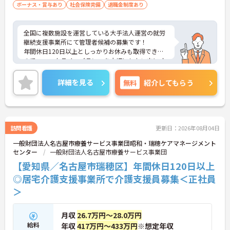
ボーナス・賞与あり
社会保険完備
退職金制度あり
全国に複数施設を運営している大手法人運営の就労
継続支援事業所にて管理者候補の募集です！
年間休日120日以上としっかりお休みも取得できる
ので、ワークライフバランスを大切にしたい方にオ
ススメです◎外部研修費補助制度もありますので働
きながらスキルアップも目指せます♪
詳細を見る
無料
紹介してもらう
ご興味のある方には、面接対策ポイントなど、さら
に詳細をお話しいたしますのでお気軽にご相談くだ
さい！
訪問看護
更新日：2026年08月04日
一般財団法人名古屋市療養サービス事業団昭和・瑞穂ケアマネージメント
センター
一般財団法人名古屋市療養サービス事業団
【愛知県／名古屋市瑞穂区】年間休日120日以上
◎居宅介護支援事業所で介護支援員募集＜正社員
＞
月収
26.7万円～28.0万円
給料
年収
417万円～433万円
※想定年収