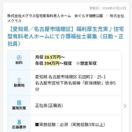
体性をもって働くことを大切にしながらも、苦手分
野は互いで補い合うなど、チームとしてしっかりと
更新日：2026年07月21日
連携を取りながら日々の業務に努められています。
株式会社メグラス住宅型有料老人ホーム めぐらす瑞穂公園
株式会社
ご興味のある方には、面接対策ポイント等、さらに
メグラス
詳細をお話ししますのでお気軽にご相談ください！
【愛知県／名古屋市瑞穂区】福利厚生充実♪住宅
型有料老人ホームにて介護福祉士募集〈日勤・正
社員〉
月収
28.5万円
～
給料
年収
394万円
～程度 ※想定年収
愛知県 名古屋市瑞穂区 石田町2‐25-1
名古屋市営地下鉄名城線「新瑞橋駅」徒歩5
勤務地
分
正社員(正職員)
雇用形態
■実務経験：必須（実務経験3年以上）
応募要件