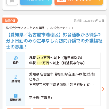
に詳細をご案内しますのでお気軽にご相談くださ
い！
訪問介護
更新日：2026年08月07日
株式会社ケア２１ケア21瑞穂
株式会社ケア２１
【愛知県／名古屋市瑞穂区】妙音通駅から徒歩2
分♪日勤のみ◎定年なし☆訪問介護での介護福祉
士の募集！
月収
25.5万円
～以上（諸手当込み）
給料
年収
306万円
～以上（別途賞与付与）
愛知県 名古屋市瑞穂区 妙音通3-49 第2宏和
ビル2F
勤務地
名古屋市営地下鉄名城線「妙音通駅」徒歩2
分
正社員(正職員)
雇用形態