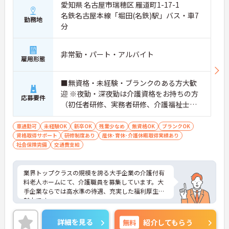
愛知県 名古屋市瑞穂区 雁道町1-17-1
名鉄名古屋本線「堀田(名鉄)駅」バス・車7
勤務地
分
非常勤・パート・アルバイト
雇用形態
■無資格・未経験・ブランクのある方大歓
迎 ※夜勤・深夜勤は介護資格をお持ちの方
応募要件
（初任者研修、実務者研修、介護福祉士）
■年齢不問（シニア・主婦（夫）・学生
歓迎！）
車通勤可
未経験OK
新卒OK
残業少なめ
無資格OK
ブランクOK
資格取得サポート
研修制度あり
産休･育休･介護休暇取得実績あり
社会保険完備
交通費支給
業界トップクラスの規模を誇る大手企業の介護付有
料老人ホームにて、介護職員を募集しています。大
手企業ならでは高水準の待遇、充実した福利厚生が
魅力です。
ご興味ある方には、面接対策ポイントなど、さらに
詳細をお話しいたしますのでお気軽にご相談くださ
詳細を見る
無料
紹介してもらう
い。