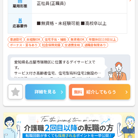
担を大きく軽減しています。
正社員(正職員)
雇用形態
・業務の効率化により月の平均残業時間は10時間程
度と少なく、体力的なゆとりを持ってご入居者様と
向き合えます。
■無資格・未経験可能 ■高校卒以上
応募要件
【ご家族も安心できる、圧倒的な福利厚生が整って
います】
車通勤可
未経験OK
住宅手当・補助
無資格OK
年間休日110日以上
・ご家族分も含めて年間3万円までの医療費補助
ボーナス・賞与あり
社会保険完備
交通費支給
退職金制度あり
や、教育サービスの70%割引など、生活全体を支え
る独自の福利厚生が利用できます。
・小学校3年生までの時短・夜勤免除制度があり、
愛知県名古屋市瑞穂区に位置するデイサービスで
男性の育休取得実績も豊富なため、ライフステージ
す。
が変化しても安心です。
サービス付き高齢者住宅、住宅型有料住宅2施設の
計3施設、ヘルパーステーション、デイサービス、訪
【プライベートとの両立がしやすい環境です】
問看護、居宅介護支援事業、福祉用具など地域に密
・有給取得促進手当の支給や、5連休以上の長期休
着した事業展開をされております。様々な業態があ
詳細を見る
無料
暇を取得できる仕組みがあり、しっかりと心身をリ
紹介してもらう
るため、様々な経験を積み、キャリアップも可能な
フレッシュできます。
求人となっております。
・中途入社比率が6割を超えており、風通しが良
ご興味をお持ちの方には詳細の情報や面接のポイン
く、新しい方もこれまでの経験を活かしてすぐに馴
トをお伝えしますのでお気軽にお問い合わせくださ
染める温かい社風です。
いませ。