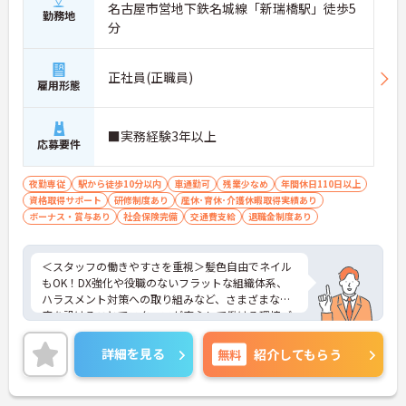
名古屋市営地下鉄名城線「新瑞橋駅」徒歩5
勤務地
分
正社員(正職員)
雇用形態
■実務経験3年以上
応募要件
夜勤専従
駅から徒歩10分以内
車通勤可
残業少なめ
年間休日110日以上
資格取得サポート
研修制度あり
産休･育休･介護休暇取得実績あり
ボーナス・賞与あり
社会保険完備
交通費支給
退職金制度あり
＜スタッフの働きやすさを重視＞髪色自由でネイル
もOK！DX強化や役職のないフラットな組織体系、
ハラスメント対策への取り組みなど、さまざまな制
度を設けることでスタッフが安心して働ける環境づ
くりに取り組まれています。
＜ライフスタイルに合わせた勤務形態＞夜勤ありの
詳細を見る
無料
紹介してもらう
シフト常勤、日勤専従、夜勤専従といったさまざま
な働き方が設定されている法人です。
＜チームで連携しながらのお仕事＞一人ひとりが主