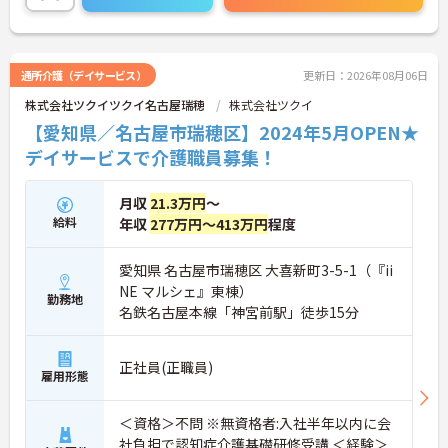
通所介護（デイサービス）
更新日：2026年08月06日
株式会社ツクイツクイ名古屋瑞穂
株式会社ツクイ
【愛知県／名古屋市瑞穂区】2024年5月OPEN★
デイサービスで介護職員募集！
月収
21.3万円
～
給料
年収
277万円～413万円
程度
愛知県 名古屋市瑞穂区 大喜新町3-5-1（『ii
NE マルシェ』東棟）
勤務地
名鉄名古屋本線「神宮前駅」徒歩15分
正社員(正職員)
雇用形態
＜資格＞不問 ※無資格者:入社半年以内に会
社負担で認知症介護基礎研修受講 ＜経験＞