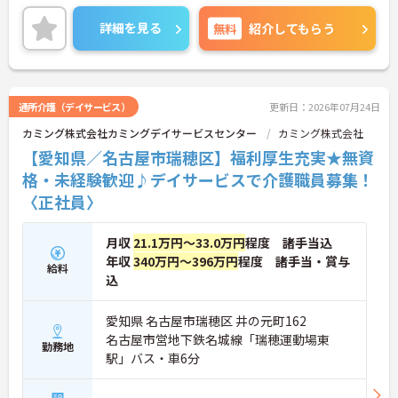
【プライベートとの両立がしやすい環境です】
ます。最大の魅力は、専門性を正当に評価する独自
・有給取得促進手当の支給や、5連休以上の長期休
の社内資格「マジ神制度」。認知症ケア等の分野で
詳細を見る
無料
紹介してもらう
暇を取得できる仕組みがあり、しっかりと心身をリ
認定されると最大月4万円の手当が加算され、確実
フレッシュできます。
な収入アップが可能です。また、スマホでの記録入
・中途入社比率が6割を超えており、風通しが良
力や睡眠センサー等のDX化により、夜間業務などの
く、新しい方もこれまでの経験を活かしてすぐに馴
身体的負担が大きく軽減されています。ご家族も対
染める温かい社風です。
象となる年間3万円の医療費補助など大手ならでは
通所介護（デイサービス）
更新日：2026年07月24日
の圧倒的な福利厚生のもと、ケアマネジャーへのス
カミング株式会社カミングデイサービスセンター
カミング株式会社
テップアップ等、介護のプロとして長期的なキャリ
アを築けます。
【愛知県／名古屋市瑞穂区】福利厚生充実★無資
格・未経験歓迎♪デイサービスで介護職員募集！
★おすすめPOINT★
〈正社員〉
【これまでの経験・専門性が正当に評価される環境
です】
・独自の社内資格「マジ神制度」があり、認定され
月収
21.1万円～33.0万円
程度 諸手当込
ると1資格につき月1万円（最大4万円）の手当が加
年収
340万円～396万円
程度 諸手当・賞与
算されます。
給料
・ケアマネジャーの受験料や対策講座、更新費用ま
込
で全額補助されるため、次のステップアップを自己
負担なく目指せます。
愛知県 名古屋市瑞穂区 井の元町162
名古屋市営地下鉄名城線「瑞穂運動場東
【最先端のDX導入で、身体的・精神的な負担を軽
勤務地
駅」バス・車6分
減】
・スマホ記録や睡眠センサーを活用したデータに基
づくケアにより、夜間巡視や申し送りなどの業務負