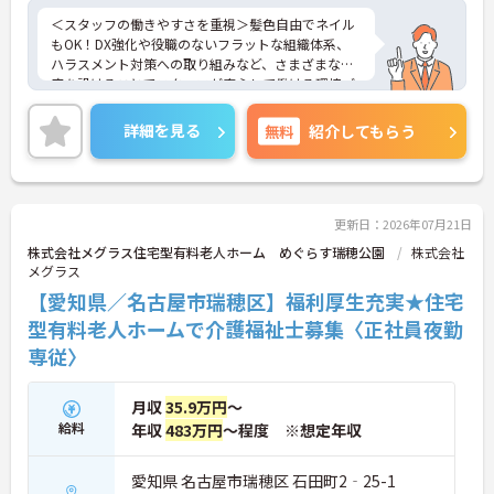
＜スタッフの働きやすさを重視＞髪色自由でネイル
もOK！DX強化や役職のないフラットな組織体系、
ハラスメント対策への取り組みなど、さまざまな制
度を設けることでスタッフが安心して働ける環境づ
くりに取り組まれています。
＜ライフスタイルに合わせた勤務形態＞夜勤ありの
詳細を見る
無料
紹介してもらう
シフト常勤、日勤専従、夜勤専従といったさまざま
な働き方が設定されている法人です。
＜チームで連携しながらのお仕事＞一人ひとりが主
体性をもって働くことを大切にしながらも、苦手分
野は互いで補い合うなど、チームとしてしっかりと
更新日：2026年07月21日
連携を取りながら日々の業務に努められています。
株式会社メグラス住宅型有料老人ホーム めぐらす瑞穂公園
株式会社
ご興味のある方には、面接対策ポイント等、さらに
メグラス
詳細をお話ししますのでお気軽にご相談ください！
【愛知県／名古屋市瑞穂区】福利厚生充実★住宅
型有料老人ホームで介護福祉士募集〈正社員夜勤
専従〉
月収
35.9万円
～
給料
年収
483万円
～程度 ※想定年収
愛知県 名古屋市瑞穂区 石田町2‐25-1