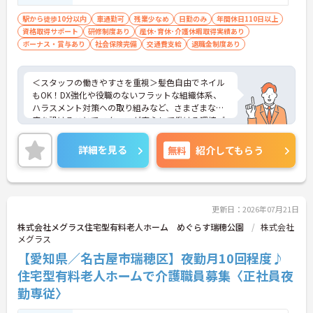
駅から徒歩10分以内
車通勤可
残業少なめ
日勤のみ
年間休日110日以上
資格取得サポート
研修制度あり
産休･育休･介護休暇取得実績あり
ボーナス・賞与あり
社会保険完備
交通費支給
退職金制度あり
＜スタッフの働きやすさを重視＞髪色自由でネイル
もOK！DX強化や役職のないフラットな組織体系、
ハラスメント対策への取り組みなど、さまざまな制
度を設けることでスタッフが安心して働ける環境づ
くりに取り組まれています。
＜ライフスタイルに合わせた勤務形態＞夜勤ありの
詳細を見る
無料
紹介してもらう
シフト常勤、日勤専従、夜勤専従といったさまざま
な働き方が設定されている法人です。
＜チームで連携しながらのお仕事＞一人ひとりが主
体性をもって働くことを大切にしながらも、苦手分
野は互いで補い合うなど、チームとしてしっかりと
更新日：2026年07月21日
連携を取りながら日々の業務に努められています。
株式会社メグラス住宅型有料老人ホーム めぐらす瑞穂公園
株式会社
ご興味のある方には、面接対策ポイント等、さらに
メグラス
詳細をお話ししますのでお気軽にご相談ください！
【愛知県／名古屋市瑞穂区】夜勤月10回程度♪
住宅型有料老人ホームで介護職員募集〈正社員夜
勤専従〉