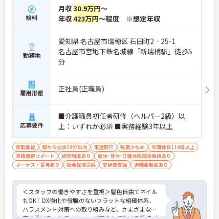
月収
30.9万円
～
給料
年収
423万円
～程度 ※想定年収
愛知県 名古屋市瑞穂区 石田町2‐25-1
名古屋市営地下鉄名城線「新瑞橋駅」徒歩5
勤務地
分
正社員(正職員)
雇用形態
■介護職員初任者研修（ヘルパー2級）以
応募要件
上：いずれか必須 ■実務経験3年以上
夜勤専従
駅から徒歩10分以内
車通勤可
残業少なめ
年間休日110日以上
資格取得サポート
研修制度あり
産休･育休･介護休暇取得実績あり
ボーナス・賞与あり
社会保険完備
交通費支給
退職金制度あり
＜スタッフの働きやすさを重視＞髪色自由でネイル
もOK！DX強化や役職のないフラットな組織体系、
ハラスメント対策への取り組みなど、さまざまな制
度を設けることでスタッフが安心して働ける環境づ