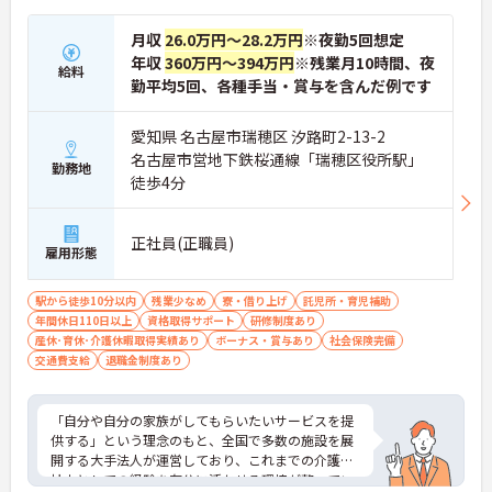
・独自の社内資格「マジ神制度」があり、認定され
ると1資格につき月1万円（最大4万円）の手当が加
月収
26.0万円～28.2万円
※夜勤5回想定
算されます。
年収
360万円～394万円
※残業月10時間、夜
・ケアマネジャーの受験料や対策講座、更新費用ま
給料
で全額補助されるため、次のステップアップを自己
勤平均5回、各種手当・賞与を含んだ例です
負担なく目指せます。
愛知県 名古屋市瑞穂区 汐路町2-13-2
【最先端のDX導入で、身体的・精神的な負担を軽
名古屋市営地下鉄桜通線「瑞穂区役所駅」
減】
勤務地
徒歩4分
・スマホ記録や睡眠センサーを活用したデータに基
づくケアにより、夜間巡視や申し送りなどの業務負
担を大きく軽減しています。
正社員(正職員)
・業務の効率化により月の平均残業時間は10時間程
雇用形態
度と少なく、体力的なゆとりを持ってご入居者様と
向き合えます。
駅から徒歩10分以内
残業少なめ
寮・借り上げ
託児所・育児補助
年間休日110日以上
【ご家族も安心できる、圧倒的な福利厚生が整って
資格取得サポート
研修制度あり
産休･育休･介護休暇取得実績あり
います】
ボーナス・賞与あり
社会保険完備
交通費支給
・ご家族分も含めて年間3万円までの医療費補助
退職金制度あり
や、教育サービスの70%割引など、生活全体を支え
る独自の福利厚生が利用できます。
・小学校3年生までの時短・夜勤免除制度があり、
「自分や自分の家族がしてもらいたいサービスを提
男性の育休取得実績も豊富なため、ライフステージ
供する」という理念のもと、全国で多数の施設を展
が変化しても安心です。
開する大手法人が運営しており、これまでの介護福
祉士としての経験を存分に活かせる環境が整ってい