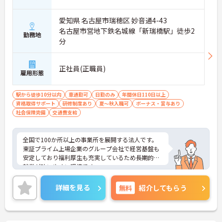
愛知県 名古屋市瑞穂区 妙音通4-43
名古屋市営地下鉄名城線「新瑞橋駅」徒歩2
勤務地
分
正社員(正職員)
雇用形態
駅から徒歩10分以内
車通勤可
日勤のみ
年間休日110日以上
資格取得サポート
研修制度あり
夏～秋入職可
ボーナス・賞与あり
社会保険完備
交通費支給
全国で100か所以上の事業所を展開する法人です。
東証プライム上場企業のグループ会社で経営基盤も
安定しており福利厚生も充実しているため長期的な
就業が叶いやすい環境です。
また、キャリアパス制度が整っているので、経験が
浅い方・ブランクがある方も高い目標をもって仕事
詳細を見る
無料
紹介してもらう
に取り組んでいただけます◎
ご興味ある方には、面接対策ポイントなど、さらに
詳細をお話しいたしますのでお気軽にご相談くださ
い！