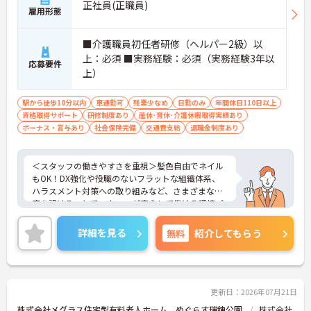
正社員(正職員)
雇用形態
■介護職員初任者研修（ヘルパー2級）以
上：必須 ■実務経験：必須（実務経験3年以
応募要件
上）
駅から徒歩10分以内
車通勤可
残業少なめ
日勤のみ
年間休日110日以上
資格取得サポート
研修制度あり
産休･育休･介護休暇取得実績あり
ボーナス・賞与あり
社会保険完備
交通費支給
退職金制度あり
＜スタッフの働きやすさを重視＞髪色自由でネイル
もOK！DX強化や役職のないフラットな組織体系、
ハラスメント対策への取り組みなど、さまざまな制
度を設けることでスタッフが安心して働ける環境づ
くりに取り組まれています。
＜ライフスタイルに合わせた勤務形態＞夜勤ありの
詳細を見る
無料
紹介してもらう
シフト常勤、日勤専従、夜勤専従といったさまざま
な働き方が設定されている法人です。
＜チームで連携しながらのお仕事＞一人ひとりが主
体性をもって働くことを大切にしながらも、苦手分
野は互いで補い合うなど、チームとしてしっかりと
更新日：2026年07月21日
連携を取りながら日々の業務に努められています。
株式会社メグラス住宅型有料老人ホーム めぐらす瑞穂公園
株式会社