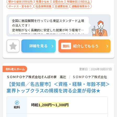
駅から徒歩10分以内
残業少なめ
日勤のみ
年間休日110日以上
ボーナス・賞与あり
社会保険完備
交通費支給
退職金制度あり
全国に施設展開を行っている東証スタンダード上場
の法人です！
定年制がなく長期的に安定した就業が叶う環境で
す。人間関係が良好で、職員同士が認め合う文化が
根付いています。
ご興味のある方には、面接対策ポイントなど、さら
詳細を見る
無料
紹介してもらう
に詳細をご案内しますのでお気軽にご相談くださ
い！
有料老人ホーム
更新日：2026年08月07日
ＳＯＭＰＯケア株式会社そんぽの家 高辻
ＳＯＭＰＯケア株式会社
【愛知県／名古屋市】＜資格・経験・年齢不問＞
業界トップクラスの規模を誇る企業が母体★
時給
1,200円～1,300円
給料