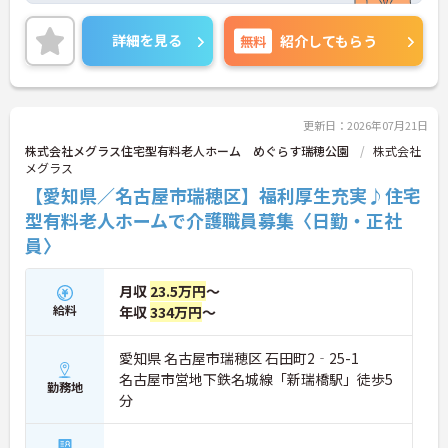
くりに取り組まれています。
＜ライフスタイルに合わせた勤務形態＞夜勤ありの
詳細を見る
無料
紹介してもらう
シフト常勤、日勤専従、夜勤専従といったさまざま
な働き方が設定されている法人です。
＜チームで連携しながらのお仕事＞一人ひとりが主
体性をもって働くことを大切にしながらも、苦手分
野は互いで補い合うなど、チームとしてしっかりと
更新日：2026年07月21日
連携を取りながら日々の業務に努められています。
株式会社メグラス住宅型有料老人ホーム めぐらす瑞穂公園
株式会社
ご興味のある方には、面接対策ポイント等、さらに
メグラス
詳細をお話ししますのでお気軽にご相談ください！
【愛知県／名古屋市瑞穂区】福利厚生充実♪住宅
型有料老人ホームで介護職員募集〈日勤・正社
員〉
月収
23.5万円
～
給料
年収
334万円
～
愛知県 名古屋市瑞穂区 石田町2‐25-1
名古屋市営地下鉄名城線「新瑞橋駅」徒歩5
勤務地
分