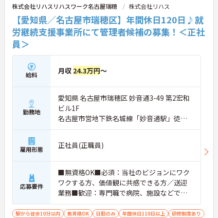
株式会社リハスリハスワーク名古屋瑞穂
株式会社リハス
【愛知県／名古屋市瑞穂区】年間休日120日♪就
労継続支援事業所にて管理者候補の募集！＜正社
員＞
月収
24.3万円
～
給料
愛知県 名古屋市瑞穂区 妙音通3-49 第2宏和
ビル1F
勤務地
名古屋市営地下鉄名城線「妙音通駅」徒歩1
分
正社員(正職員)
雇用形態
■無資格OK■必須：当社のビジョンにワク
ワクする方、価値観に共感できる方／送迎
応募要件
業務■歓迎：専門職で病院、施設などでの
リーダー経験・マネジメント経験あり／責
任感がありレジリエンスが高い方
駅から徒歩10分以内
無資格OK
日勤のみ
年間休日110日以上
研修制度あり