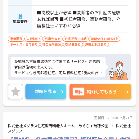
■高校以上が必須 ■高齢者のお世話の経験
あれば尚可 ■初任者研修、実務者研修、介
応募要件
護福祉士いずれか必須
車通勤可
未経験OK
残業少なめ
住宅手当・補助
年間休日110日以上
ボーナス・賞与あり
社会保険完備
交通費支給
退職金制度あり
愛知県名古屋市瑞穂区に位置するサービス付き高齢
者向け住宅の求人です。
サービス付き高齢者住宅、宅型有料住宅2施設の計3
施設、ヘルパーステーション、デイサービス、訪問
看護、居宅介護支援事業、福祉用具など地域に密着
した事業展開をされております。様々な業態がある
詳細を見る
無料
紹介してもらう
ため、様々な経験を積み、キャリアップも可能な求
人となっております。
ご興味をお持ちの方には詳細の情報や面接のポイン
トをお伝えしますのでお気軽にお問い合わせくださ
いませ。
更新日：2026年07月21日
株式会社メグラス住宅型有料老人ホーム めぐらす瑞穂公園
株式会社
メグラス