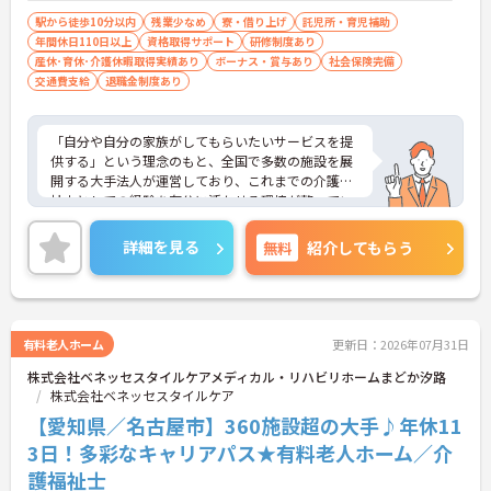
駅から徒歩10分以内
残業少なめ
寮・借り上げ
託児所・育児補助
年間休日110日以上
資格取得サポート
研修制度あり
産休･育休･介護休暇取得実績あり
ボーナス・賞与あり
社会保険完備
交通費支給
退職金制度あり
「自分や自分の家族がしてもらいたいサービスを提
供する」という理念のもと、全国で多数の施設を展
開する大手法人が運営しており、これまでの介護福
祉士としての経験を存分に活かせる環境が整ってい
ます。最大の魅力は、専門性を正当に評価する独自
の社内資格「マジ神制度」。認知症ケア等の分野で
詳細を見る
無料
紹介してもらう
認定されると最大月4万円の手当が加算され、確実
な収入アップが可能です。また、スマホでの記録入
力や睡眠センサー等のDX化により、夜間業務などの
身体的負担が大きく軽減されています。ご家族も対
象となる年間3万円の医療費補助など大手ならでは
有料老人ホーム
更新日：2026年07月31日
の圧倒的な福利厚生のもと、ケアマネジャーへのス
株式会社ベネッセスタイルケアメディカル・リハビリホームまどか汐路
テップアップ等、介護のプロとして長期的なキャリ
株式会社ベネッセスタイルケア
アを築けます。
【愛知県／名古屋市】360施設超の大手♪年休11
★おすすめPOINT★
3日！多彩なキャリアパス★有料老人ホーム／介
【これまでの経験・専門性が正当に評価される環境
護福祉士
です】