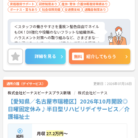
資格取得サポート
研修制度あり
産休･育休･介護休暇取得実績あり
ボーナス・賞与あり
社会保険完備
交通費支給
退職金制度あり
＜スタッフの働きやすさを重視＞髪色自由でネイル
もOK！DX強化や役職のないフラットな組織体系、
ハラスメント対策への取り組みなど、さまざまな制
度を設けることでスタッフが安心して働ける環境づ
くりに取り組まれています。
＜ライフスタイルに合わせた勤務形態＞夜勤ありの
詳細を見る
無料
紹介してもらう
シフト常勤、日勤専従、夜勤専従といったさまざま
な働き方が設定されている法人です。
＜チームで連携しながらのお仕事＞一人ひとりが主
体性をもって働くことを大切にしながらも、苦手分
野は互いで補い合うなど、チームとしてしっかりと
通所介護（デイサービス）
更新日：2026年07月16日
連携を取りながら日々の業務に努められています。
株式会社ビーナスビーナスプラス新瑞
株式会社ビーナス
ご興味のある方には、面接対策ポイント等、さらに
詳細をお話ししますのでお気軽にご相談ください！
【愛知県／名古屋市瑞穂区】2026年10月開設◎
日曜固定休み♪半日型リハビリデイサービス／介
護福祉士
月収
27.2万円
～
給料