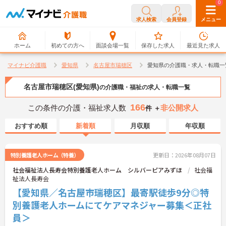
0
0
求人検索
会員登録
メニュー
ホーム
初めての方へ
面談会場一覧
保存した求人
最近見た求人
マイナビ介護職
愛知県
名古屋市瑞穂区
愛知県の介護職・求人・転職一
名古屋市瑞穂区(愛知県)
の介護職・福祉の求人・転職一覧
166
この条件の介護・福祉求人数
非公開求人
件 ＋
おすすめ順
新着順
月収順
年収順
特別養護老人ホーム（特養）
更新日：2026年08月07日
社会福祉法人長寿会特別養護老人ホーム シルバーピアみずほ
社会福
祉法人長寿会
【愛知県／名古屋市瑞穂区】最寄駅徒歩9分◎特
別養護老人ホームにてケアマネジャー募集＜正社
員＞