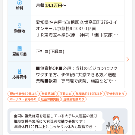
月収
24.1万円
～
給料
愛知県 名古屋市瑞穂区 久世高田町376-1 イ
オンモール京都桂川1037-1区画
勤務地
ＪＲ東海道本線(米原－神戸)「桂川(京都)
駅」徒歩5分
正社員(正職員)
雇用形態
■無資格OK■必須：当社のビジョンにワク
ワクする方、価値観に共感できる方／送迎
応募要件
業務■歓迎：専門職で病院、施設などでの
リーダー経験・マネジメント経験あり／責
任感がありレジリエンスが高い方
駅から徒歩10分以内
無資格OK
日勤のみ
年間休日110日以上
研修制度あり
ボーナス・賞与あり
社会保険完備
退職金制度あり
全国に複数施設を運営している大手法人運営の就労
継続支援事業所にて管理者候補の募集です！
年間休日120日以上としっかりお休みも取得できる
ので、ワークライフバランスを大切にしたい方にオ