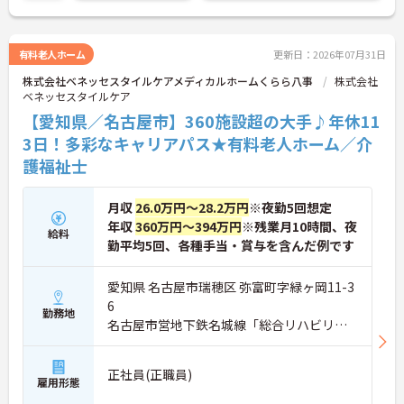
有料老人ホーム
更新日：2026年07月31日
株式会社ベネッセスタイルケアメディカルホームくらら八事
株式会社
ベネッセスタイルケア
【愛知県／名古屋市】360施設超の大手♪年休11
3日！多彩なキャリアパス★有料老人ホーム／介
護福祉士
月収
26.0万円～28.2万円
※夜勤5回想定
年収
360万円～394万円
※残業月10時間、夜
給料
勤平均5回、各種手当・賞与を含んだ例です
愛知県 名古屋市瑞穂区 弥富町字緑ヶ岡11-3
6
勤務地
名古屋市営地下鉄名城線「総合リハビリセ
ンター駅」徒歩6分
正社員(正職員)
雇用形態