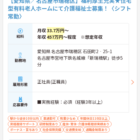
【愛知県／名古屋市瑞穂区】福利厚生充実★住宅
型有料老人ホームにて介護福祉士募集！〈シフト
常勤〉
月収
33.7万円
～
給料
年収
457万円
～程度 ※想定年収
愛知県 名古屋市瑞穂区 石田町2‐25-1
名古屋市営地下鉄名城線「新瑞橋駅」徒歩5
勤務地
分
正社員(正職員)
雇用形態
■実務経験：必須（経験3年以上）
応募要件
駅から徒歩10分以内
車通勤可
残業少なめ
年間休日110日以上
資格取得サポート
研修制度あり
産休･育休･介護休暇取得実績あり
ボーナス・賞与あり
社会保険完備
交通費支給
退職金制度あり