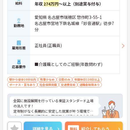
給料
年収
274万円
～以上（別途賞与付与）
愛知県 名古屋市瑞穂区 惣作町3-55-1
名古屋市営地下鉄名城線「妙音通駅」徒歩7
勤務地
分
正社員(正職員)
雇用形態
■介護職としてのご経験(年数問わず)
応募要件
駅から徒歩10分以内
残業少なめ
日勤のみ
年間休日110日以上
ボーナス・賞与あり
社会保険完備
交通費支給
退職金制度あり
全国に施設展開を行っている東証スタンダード上場
の法人です！
定年制がなく長期的に安定した就業が叶う環境で
す。人間関係が良好で、職員同士が認め合う文化が
根付いています。
ご興味のある方には、面接対策ポイントなど、さら
詳細を見る
無料
紹介してもらう