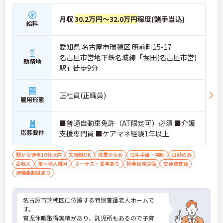
月収
30.2万円～32.0万円
程度(諸手当込)
給料
愛知県 名古屋市瑞穂区 明前町15-17
名古屋市営地下鉄名城線「堀田(名古屋市営)
勤務地
駅」徒歩9分
正社員(正職員)
雇用形態
■普通自動車免許（AT限定可）必須 ■介護
応募要件
支援専門員 ■ケアマネ経験1年以上
駅から徒歩10分以内
未経験OK
残業少なめ
住宅手当・補助
日勤のみ
高収入
夏～秋入職可
ボーナス・賞与あり
社会保険完備
交通費支給
退職金制度あり
名古屋市瑞穂区に位置する特別養護老人ホームで
す。
育児休暇取得実績があり、託児所もあるので子育て