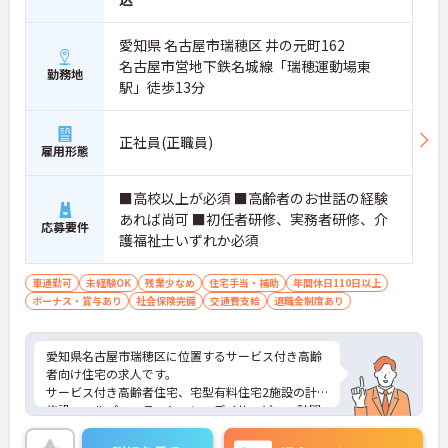
愛知県 名古屋市瑞穂区 井の元町162
名古屋市営地下鉄名城線「瑞穂運動場東
勤務地
駅」徒歩13分
正社員(正職員)
雇用形態
■高校以上が必須 ■高齢者のお世話の経験
あれば尚可 ■初任者研修、実務者研修、介
応募要件
護福祉士いずれか必須
車通勤可
未経験OK
残業少なめ
住宅手当・補助
年間休日110日以上
ボーナス・賞与あり
社会保険完備
交通費支給
退職金制度あり
愛知県名古屋市瑞穂区に位置するサービス付き高齢
者向け住宅の求人です。
サービス付き高齢者住宅、宅型有料住宅2施設の計3
施設、ヘルパーステーション、デイサービス、訪問
看護、居宅介護支援事業、福祉用具など地域に密着
した事業展開をされております。様々な業態がある