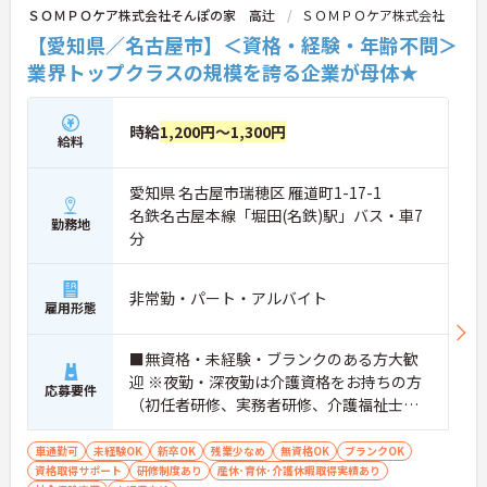
ＳＯＭＰＯケア株式会社そんぽの家 高辻
ＳＯＭＰＯケア株式会社
【愛知県／名古屋市】＜資格・経験・年齢不問＞
業界トップクラスの規模を誇る企業が母体★
時給
1,200円～1,300円
給料
愛知県 名古屋市瑞穂区 雁道町1-17-1
名鉄名古屋本線「堀田(名鉄)駅」バス・車7
勤務地
分
非常勤・パート・アルバイト
雇用形態
■無資格・未経験・ブランクのある方大歓
迎 ※夜勤・深夜勤は介護資格をお持ちの方
応募要件
（初任者研修、実務者研修、介護福祉士）
■年齢不問（シニア・主婦（夫）・学生
歓迎！）
車通勤可
未経験OK
新卒OK
残業少なめ
無資格OK
ブランクOK
資格取得サポート
研修制度あり
産休･育休･介護休暇取得実績あり