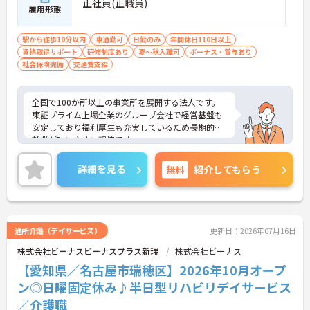
正社員(正職員)
雇用形態
駅から徒歩10分以内
車通勤可
日勤のみ
年間休日110日以上
資格取得サポート
研修制度あり
夏～秋入職可
ボーナス・賞与あり
社会保険完備
交通費支給
全国で100か所以上の事業所を展開する法人です。
東証プライム上場企業のグループ会社で経営基盤も
安定しており福利厚生も充実しているため長期的な
就業が叶いやすい環境です。
また、キャリアパス制度が整っているので、経験が
浅い方・ブランクがある方も高い目標をもって仕事
詳細を見る
無料
紹介してもらう
に取り組んでいただけます◎
ご興味ある方には、面接対策ポイントなど、さらに
詳細をお話しいたしますのでお気軽にご相談くださ
い！
通所介護（デイサービス）
更新日：2026年07月16日
株式会社ビーナスビーナスプラス新瑞
株式会社ビーナス
【愛知県／名古屋市瑞穂区】2026年10月オープ
ン◎日曜固定休み♪半日型リハビリデイサービス
／介護職