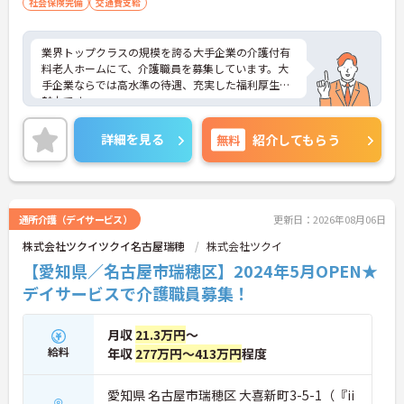
社会保険完備
交通費支給
業界トップクラスの規模を誇る大手企業の介護付有
料老人ホームにて、介護職員を募集しています。大
手企業ならでは高水準の待遇、充実した福利厚生が
魅力です。
ご興味ある方には、面接対策ポイントなど、さらに
詳細をお話しいたしますのでお気軽にご相談くださ
詳細を見る
無料
紹介してもらう
い。
通所介護（デイサービス）
更新日：2026年08月06日
株式会社ツクイツクイ名古屋瑞穂
株式会社ツクイ
【愛知県／名古屋市瑞穂区】2024年5月OPEN★
デイサービスで介護職員募集！
月収
21.3万円
～
給料
年収
277万円～413万円
程度
愛知県 名古屋市瑞穂区 大喜新町3-5-1（『ii