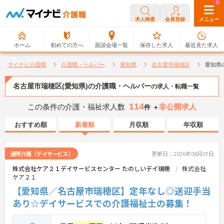
0
0
求人検索
会員登録
メニュー
ホーム
初めての方へ
面談会場一覧
保存した求人
最近見た求人
マイナビ介護職
介護職・ヘルパー
愛知県
名古屋市瑞穂区
愛知県
名古屋市瑞穂区(愛知県)の介護職・ヘルパー
の求人・転職一覧
114
この条件の介護・福祉求人数
非公開求人
件 ＋
おすすめ順
新着順
月収順
年収順
通所介護（デイサービス）
更新日：2026年08月07日
株式会社ケア２１デイサービスセンター たのしいデイ瑞穂
株式会社
ケア２１
【愛知県／名古屋市瑞穂区】定年なし◎送迎手当
あり☆デイサービスでの介護福祉士の募集！