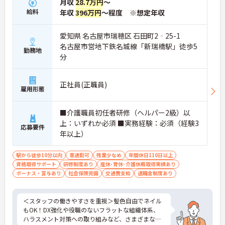
月収
28.7万円
～
給料
年収
396万円
～程度 ※想定年収
愛知県 名古屋市瑞穂区 石田町2‐25-1
名古屋市営地下鉄名城線「新瑞橋駅」徒歩5
勤務地
分
正社員(正職員)
雇用形態
■介護職員初任者研修（ヘルパー2級）以
上：いずれか必須 ■実務経験：必須（経験3
応募要件
年以上）
駅から徒歩10分以内
車通勤可
残業少なめ
年間休日110日以上
資格取得サポート
研修制度あり
産休･育休･介護休暇取得実績あり
ボーナス・賞与あり
社会保険完備
交通費支給
退職金制度あり
＜スタッフの働きやすさを重視＞髪色自由でネイル
もOK！DX強化や役職のないフラットな組織体系、
ハラスメント対策への取り組みなど、さまざまな制