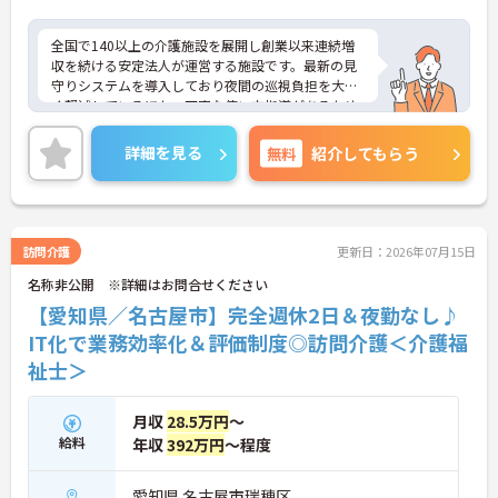
全国で140以上の介護施設を展開し創業以来連続増
収を続ける安定法人が運営する施設です。最新の見
守りシステムを導入しており夜間の巡視負担を大き
く軽減しているほか、丁寧な使い方指導があるため
安心して業務を始められます。月平均残業10時間程
度、住宅手当や子供手当、1食300円の食事補助など
詳細を見る
無料
紹介してもらう
生活を支える福利厚生が大変充実しています。『ハ
タラクエール2023』の認証も取得しており、資格取
得支援や職種別研修制度を通じて着実なキャリアア
ップを目指せます。有資格者の方がそのスキルを存
分に活かし、ご自身の生活も大切にしながら長期的
訪問介護
更新日：2026年07月15日
に活躍できるおすすめの環境です。
名称非公開 ※詳細はお問合せください
★おすすめPOINT★
【愛知県／名古屋市】完全週休2日＆夜勤なし♪
【安定した経営基盤とキャリア支援】
IT化で業務効率化＆評価制度◎訪問介護＜介護福
・全国140以上の施設を展開し連続増収を続ける安
祉士＞
定法人が運営しています
・資格取得支援や職種別研修制度があり有資格者の
スキルアップを応援しています
月収
28.5万円
～
・昇格実績もあり頑張りがしっかり評価される風通
給料
年収
392万円
～程度
しの良い環境です
【最新設備による負担軽減と働きやすさ】
愛知県 名古屋市瑞穂区