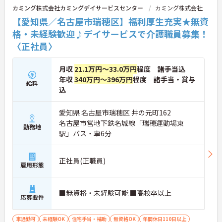
担を大きく軽減しています。
カミング株式会社カミングデイサービスセンター
カミング株式会社
・業務の効率化により月の平均残業時間は10時間程
【愛知県／名古屋市瑞穂区】福利厚生充実★無資
度と少なく、体力的なゆとりを持ってご入居者様と
向き合えます。
格・未経験歓迎♪デイサービスで介護職員募集！
〈正社員〉
【ご家族も安心できる、圧倒的な福利厚生が整って
います】
・ご家族分も含めて年間3万円までの医療費補助
月収
21.1万円～33.0万円
程度 諸手当込
や、教育サービスの70%割引など、生活全体を支え
年収
340万円～396万円
程度 諸手当・賞与
る独自の福利厚生が利用できます。
給料
込
・小学校3年生までの時短・夜勤免除制度があり、
男性の育休取得実績も豊富なため、ライフステージ
が変化しても安心です。
愛知県 名古屋市瑞穂区 井の元町162
名古屋市営地下鉄名城線「瑞穂運動場東
勤務地
【プライベートとの両立がしやすい環境です】
駅」バス・車6分
・有給取得促進手当の支給や、5連休以上の長期休
暇を取得できる仕組みがあり、しっかりと心身をリ
フレッシュできます。
正社員(正職員)
・中途入社比率が6割を超えており、風通しが良
雇用形態
く、新しい方もこれまでの経験を活かしてすぐに馴
染める温かい社風です。
■無資格・未経験可能 ■高校卒以上
応募要件
車通勤可
未経験OK
住宅手当・補助
無資格OK
年間休日110日以上