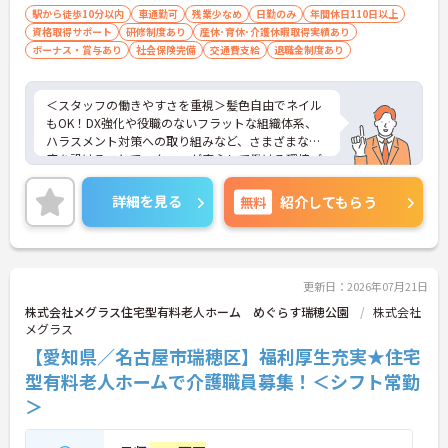
駅から徒歩10分以内
車通勤可
残業少なめ
日勤のみ
年間休日110日以上
資格取得サポート
研修制度あり
産休･育休･介護休暇取得実績あり
ボーナス・賞与あり
社会保険完備
交通費支給
退職金制度あり
＜スタッフの働きやすさを重視＞髪色自由でネイル
もOK！DX強化や役職のないフラットな組織体系、
ハラスメント対策への取り組みなど、さまざまな制
度を設けることでスタッフが安心して働ける環境づ
くりに取り組まれています。
＜ライフスタイルに合わせた勤務形態＞夜勤ありの
詳細を見る
無料
紹介してもらう
シフト常勤、日勤専従、夜勤専従といったさまざま
な働き方が設定されている法人です。
＜チームで連携しながらのお仕事＞一人ひとりが主
体性をもって働くことを大切にしながらも、苦手分
野は互いで補い合うなど、チームとしてしっかりと
更新日：2026年07月21日
連携を取りながら日々の業務に努められています。
株式会社メグラス住宅型有料老人ホーム めぐらす瑞穂公園
株式会社
ご興味のある方には、面接対策ポイント等、さらに
メグラス
詳細をお話ししますのでお気軽にご相談ください！
【愛知県／名古屋市瑞穂区】福利厚生充実★住宅
型有料老人ホームで介護職員募集！＜シフト常勤
＞