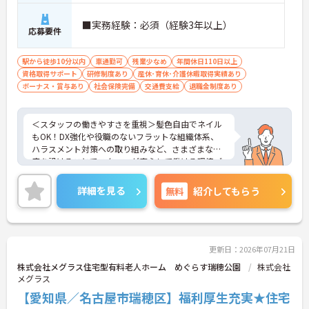
■実務経験：必須（経験3年以上）
応募要件
駅から徒歩10分以内
車通勤可
残業少なめ
年間休日110日以上
資格取得サポート
研修制度あり
産休･育休･介護休暇取得実績あり
ボーナス・賞与あり
社会保険完備
交通費支給
退職金制度あり
＜スタッフの働きやすさを重視＞髪色自由でネイル
もOK！DX強化や役職のないフラットな組織体系、
ハラスメント対策への取り組みなど、さまざまな制
度を設けることでスタッフが安心して働ける環境づ
くりに取り組まれています。
＜ライフスタイルに合わせた勤務形態＞夜勤ありの
詳細を見る
無料
紹介してもらう
シフト常勤、日勤専従、夜勤専従といったさまざま
な働き方が設定されている法人です。
＜チームで連携しながらのお仕事＞一人ひとりが主
体性をもって働くことを大切にしながらも、苦手分
野は互いで補い合うなど、チームとしてしっかりと
更新日：2026年07月21日
連携を取りながら日々の業務に努められています。
株式会社メグラス住宅型有料老人ホーム めぐらす瑞穂公園
株式会社
ご興味のある方には、面接対策ポイント等、さらに
メグラス
詳細をお話ししますのでお気軽にご相談ください！
【愛知県／名古屋市瑞穂区】福利厚生充実★住宅