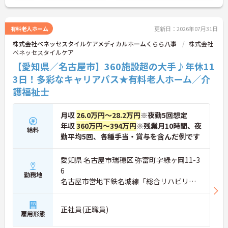
有料老人ホーム
更新日：2026年07月31日
株式会社ベネッセスタイルケアメディカルホームくらら八事
株式会社
ベネッセスタイルケア
【愛知県／名古屋市】360施設超の大手♪年休11
3日！多彩なキャリアパス★有料老人ホーム／介
護福祉士
月収
26.0万円～28.2万円
※夜勤5回想定
年収
360万円～394万円
※残業月10時間、夜
給料
勤平均5回、各種手当・賞与を含んだ例です
愛知県 名古屋市瑞穂区 弥富町字緑ヶ岡11-3
6
勤務地
名古屋市営地下鉄名城線「総合リハビリセ
ンター駅」徒歩6分
正社員(正職員)
雇用形態