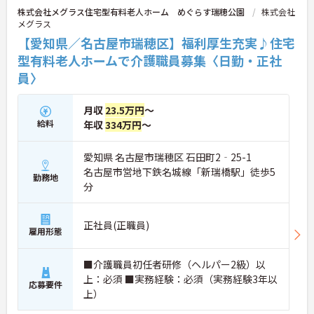
連携を取りながら日々の業務に努められています。
株式会社メグラス住宅型有料老人ホーム めぐらす瑞穂公園
株式会社
ご興味のある方には、面接対策ポイント等、さらに
メグラス
詳細をお話ししますのでお気軽にご相談ください！
【愛知県／名古屋市瑞穂区】福利厚生充実♪住宅
型有料老人ホームで介護職員募集〈日勤・正社
員〉
月収
23.5万円
～
給料
年収
334万円
～
愛知県 名古屋市瑞穂区 石田町2‐25-1
名古屋市営地下鉄名城線「新瑞橋駅」徒歩5
勤務地
分
正社員(正職員)
雇用形態
■介護職員初任者研修（ヘルパー2級）以
上：必須 ■実務経験：必須（実務経験3年以
応募要件
上）