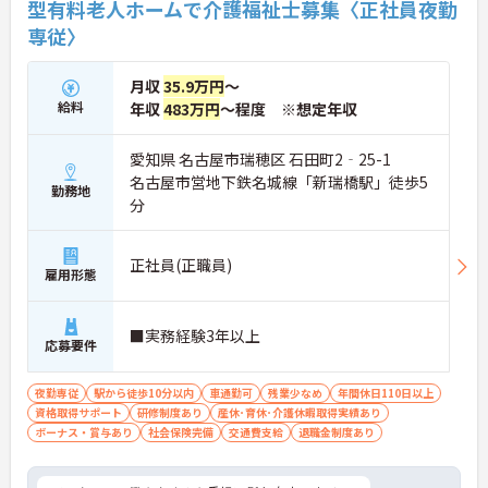
型有料老人ホームで介護福祉士募集〈正社員夜勤
専従〉
月収
35.9万円
～
給料
年収
483万円
～程度 ※想定年収
愛知県 名古屋市瑞穂区 石田町2‐25-1
名古屋市営地下鉄名城線「新瑞橋駅」徒歩5
勤務地
分
正社員(正職員)
雇用形態
■実務経験3年以上
応募要件
夜勤専従
駅から徒歩10分以内
車通勤可
残業少なめ
年間休日110日以上
資格取得サポート
研修制度あり
産休･育休･介護休暇取得実績あり
ボーナス・賞与あり
社会保険完備
交通費支給
退職金制度あり