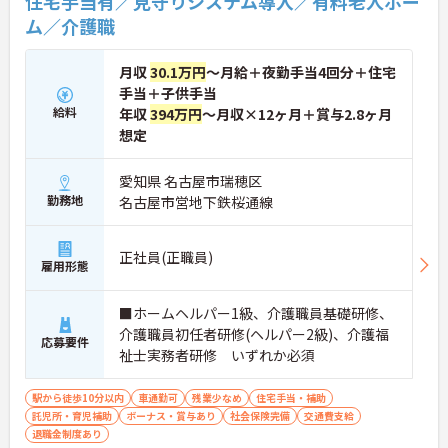
住宅手当有／見守りシステム導入／有料老人ホー
・全国140以上の施設を展開し連続増収を続ける安
ム／介護職
定法人が運営しています
・資格取得支援や職種別研修制度があり有資格者の
スキルアップを応援しています
月収
30.1万円
～月給＋夜勤手当4回分＋住宅
・資格手当や処遇改善手当が充実！昇格実績もあり
手当＋子供手当
頑張りがしっかり評価される風通しの良い環境です
給料
年収
394万円
～月収×12ヶ月＋賞与2.8ヶ月
【最新設備による負担軽減と働きやすさ】
想定
・最新の見守りシステム導入により夜勤時の巡視の
手間を大きく軽減しています
愛知県 名古屋市瑞穂区
・機器の導入にあたっては誰でも使いこなせるよう
勤務地
名古屋市営地下鉄桜通線
丁寧な指導を実施しています
【生活を支える充実の福利厚生】
・住宅手当や子供手当などご家族の生活もサポート
する手当を完備しています
正社員(正職員)
雇用形態
・1食300円で施設と同じ食事が食べられる食事補助
制度を利用できます ・徒歩や自転車の通勤手当も用
意しています
■ホームヘルパー1級、介護職員基礎研修、
介護職員初任者研修(ヘルパー2級)、介護福
応募要件
祉士実務者研修 いずれか必須
駅から徒歩10分以内
車通勤可
残業少なめ
住宅手当・補助
託児所・育児補助
ボーナス・賞与あり
社会保険完備
交通費支給
退職金制度あり