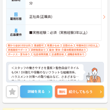
分
正社員(正職員)
雇用形態
■実務経験：必須（実務経験3年以上）
応募要件
駅から徒歩10分以内
車通勤可
残業少なめ
日勤のみ
年間休日110日以上
資格取得サポート
研修制度あり
産休･育休･介護休暇取得実績あり
ボーナス・賞与あり
社会保険完備
交通費支給
退職金制度あり
＜スタッフの働きやすさを重視＞髪色自由でネイル
もOK！DX強化や役職のないフラットな組織体系、
ハラスメント対策への取り組みなど、さまざまな制
度を設けることでスタッフが安心して働ける環境づ
くりに取り組まれています。
＜ライフスタイルに合わせた勤務形態＞夜勤ありの
詳細を見る
無料
紹介してもらう
シフト常勤、日勤専従、夜勤専従といったさまざま
な働き方が設定されている法人です。
＜チームで連携しながらのお仕事＞一人ひとりが主
体性をもって働くことを大切にしながらも、苦手分