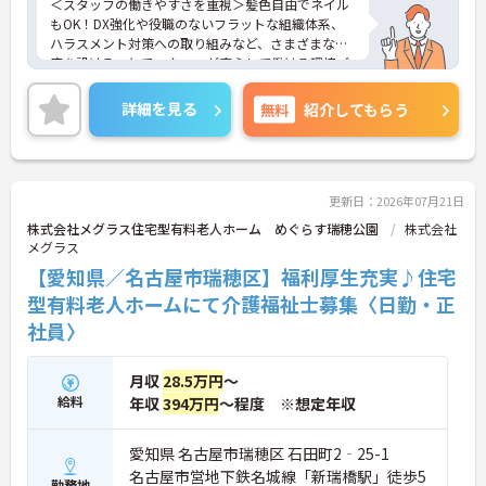
＜スタッフの働きやすさを重視＞髪色自由でネイル
もOK！DX強化や役職のないフラットな組織体系、
ハラスメント対策への取り組みなど、さまざまな制
度を設けることでスタッフが安心して働ける環境づ
くりに取り組まれています。
＜ライフスタイルに合わせた勤務形態＞夜勤ありの
詳細を見る
無料
紹介してもらう
シフト常勤、日勤専従、夜勤専従といったさまざま
な働き方が設定されている法人です。
＜チームで連携しながらのお仕事＞一人ひとりが主
体性をもって働くことを大切にしながらも、苦手分
野は互いで補い合うなど、チームとしてしっかりと
更新日：2026年07月21日
連携を取りながら日々の業務に努められています。
株式会社メグラス住宅型有料老人ホーム めぐらす瑞穂公園
株式会社
ご興味のある方には、面接対策ポイント等、さらに
メグラス
詳細をお話ししますのでお気軽にご相談ください！
【愛知県／名古屋市瑞穂区】福利厚生充実♪住宅
型有料老人ホームにて介護福祉士募集〈日勤・正
社員〉
月収
28.5万円
～
給料
年収
394万円
～程度 ※想定年収
愛知県 名古屋市瑞穂区 石田町2‐25-1
名古屋市営地下鉄名城線「新瑞橋駅」徒歩5
勤務地