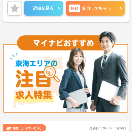
【プライベートとの両立がしやすい環境です】
ます。最大の魅力は、専門性を正当に評価する独自
・有給取得促進手当の支給や、5連休以上の長期休
の社内資格「マジ神制度」。認知症ケア等の分野で
詳細を見る
無料
紹介してもらう
暇を取得できる仕組みがあり、しっかりと心身をリ
認定されると最大月4万円の手当が加算され、確実
フレッシュできます。
な収入アップが可能です。また、スマホでの記録入
・中途入社比率が6割を超えており、風通しが良
力や睡眠センサー等のDX化により、夜間業務などの
く、新しい方もこれまでの経験を活かしてすぐに馴
身体的負担が大きく軽減されています。ご家族も対
染める温かい社風です。
象となる年間3万円の医療費補助など大手ならでは
の圧倒的な福利厚生のもと、ケアマネジャーへのス
テップアップ等、介護のプロとして長期的なキャリ
アを築けます。
★おすすめPOINT★
【これまでの経験・専門性が正当に評価される環境
です】
・独自の社内資格「マジ神制度」があり、認定され
ると1資格につき月1万円（最大4万円）の手当が加
算されます。
・ケアマネジャーの受験料や対策講座、更新費用ま
で全額補助されるため、次のステップアップを自己
負担なく目指せます。
【最先端のDX導入で、身体的・精神的な負担を軽
減】
・スマホ記録や睡眠センサーを活用したデータに基
通所介護（デイサービス）
更新日：2026年07月24日
づくケアにより、夜間巡視や申し送りなどの業務負