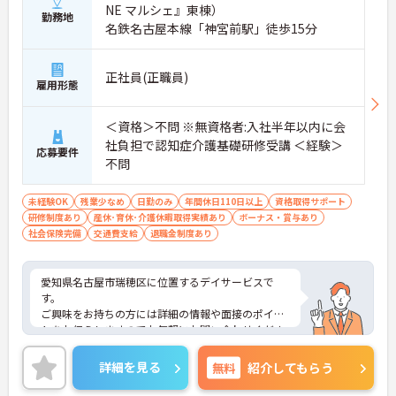
NE マルシェ』東棟）
勤務地
名鉄名古屋本線「神宮前駅」徒歩15分
正社員(正職員)
雇用形態
＜資格＞不問 ※無資格者:入社半年以内に会
社負担で認知症介護基礎研修受講 ＜経験＞
応募要件
不問
未経験OK
残業少なめ
日勤のみ
年間休日110日以上
資格取得サポート
研修制度あり
産休･育休･介護休暇取得実績あり
ボーナス・賞与あり
社会保険完備
交通費支給
退職金制度あり
愛知県名古屋市瑞穂区に位置するデイサービスで
す。
ご興味をお持ちの方には詳細の情報や面接のポイン
トをお伝えしますのでお気軽にお問い合わせくださ
いませ。
詳細を見る
無料
紹介してもらう