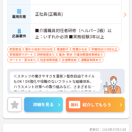
正社員(正職員)
雇用形態
■介護職員初任者研修（ヘルパー2級）以
応募要件
上：いずれか必須 ■実務経験3年以上
夜勤専従
駅から徒歩10分以内
車通勤可
残業少なめ
年間休日110日以上
資格取得サポート
研修制度あり
産休･育休･介護休暇取得実績あり
ボーナス・賞与あり
社会保険完備
交通費支給
退職金制度あり
＜スタッフの働きやすさを重視＞髪色自由でネイル
もOK！DX強化や役職のないフラットな組織体系、
ハラスメント対策への取り組みなど、さまざまな制
度を設けることでスタッフが安心して働ける環境づ
くりに取り組まれています。
＜ライフスタイルに合わせた勤務形態＞夜勤ありの
詳細を見る
無料
紹介してもらう
シフト常勤、日勤専従、夜勤専従といったさまざま
な働き方が設定されている法人です。
＜チームで連携しながらのお仕事＞一人ひとりが主
体性をもって働くことを大切にしながらも、苦手分
野は互いで補い合うなど、チームとしてしっかりと
更新日：2026年07月21日