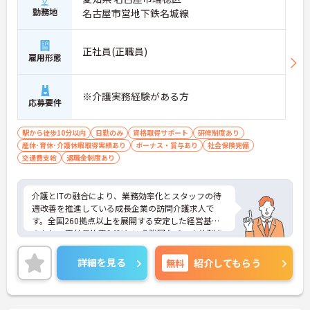
・最新の見守りシステム導入により夜勤時の巡視の
勤務地
名古屋市営地下鉄名城線
手間を大きく軽減しています
・機器の導入にあたっては誰でも使いこなせるよう
丁寧な指導を実施しています
正社員(正職員)
【生活を支える充実の福利厚生】
雇用形態
・住宅手当や子供手当などご家族の生活もサポート
する手当を完備しています
・1食300円で施設と同じ食事が食べられる食事補助
※介護実務経験がある方
応募要件
制度を利用できます ・徒歩や自転車の通勤手当も用
意しています
駅から徒歩10分以内
日勤のみ
資格取得サポート
研修制度あり
産休･育休･介護休暇取得実績あり
ボーナス・賞与あり
社会保険完備
交通費支給
退職金制度あり
介護とITの融合により、業務効率化とスタッフの待
遇改善を推進している成長企業の訪問介護求人で
す。全国260拠点以上を展開する安定した経営基盤
のもと、正社員比率94%という強固なチーム体制を
構築しています。介護福祉士資格手当や年2回の評価
面談など、専門資格と成果が収入に直結する仕組み
詳細を見る
無料
紹介してもらう
が整っています。夜勤なしの完全週休2日制（曜日固
定）を採用し、日々の記録業務はスマートフォンで
完結するため、施設勤務特有の不規則なシフトや煩
雑な事務作業の負担を抑え、ケアに専念できます。