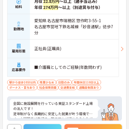
月収
22.8万円
～以上（諸手当込み）
給料
年収
274万円
～以上（別途賞与付与）
愛知県 名古屋市瑞穂区 惣作町3-55-1
名古屋市営地下鉄名城線「妙音通駅」徒歩7
勤務地
分
正社員(正職員)
雇用形態
■介護職としてのご経験(年数問わず)
応募要件
駅から徒歩10分以内
残業少なめ
日勤のみ
年間休日110日以上
ボーナス・賞与あり
社会保険完備
交通費支給
退職金制度あり
全国に施設展開を行っている東証スタンダード上場
の法人です！
定年制がなく長期的に安定した就業が叶う環境で
す。人間関係が良好で、職員同士が認め合う文化が
根付いています。