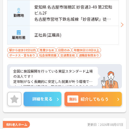
愛知県 名古屋市瑞穂区 妙音通3-49 第2宏和
ビル2F
勤務地
名古屋市営地下鉄名城線「妙音通駅」徒歩2
分
正社員(正職員)
雇用形態
駅から徒歩10分以内
残業少なめ
日勤のみ
年間休日110日以上
ボーナス・賞与あり
社会保険完備
交通費支給
退職金制度あり
全国に施設展開を行っている東証スタンダード上場
の法人です！
定年制がなく長期的に安定した就業が叶う環境で
す。人間関係が良好で、職員同士が認め合う文化が
根付いています。
ご興味のある方には、面接対策ポイントなど、さら
詳細を見る
無料
紹介してもらう
に詳細をご案内しますのでお気軽にご相談くださ
い！
有料老人ホーム
更新日：2026年08月07日