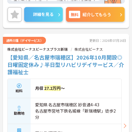
度を設けることでスタッフが安心して働ける環境づ
くりに取り組まれています。
＜ライフスタイルに合わせた勤務形態＞夜勤ありの
詳細を見る
無料
紹介してもらう
シフト常勤、日勤専従、夜勤専従といったさまざま
な働き方が設定されている法人です。
＜チームで連携しながらのお仕事＞一人ひとりが主
体性をもって働くことを大切にしながらも、苦手分
野は互いで補い合うなど、チームとしてしっかりと
通所介護（デイサービス）
更新日：2026年07月16日
連携を取りながら日々の業務に努められています。
株式会社ビーナスビーナスプラス新瑞
株式会社ビーナス
ご興味のある方には、面接対策ポイント等、さらに
詳細をお話ししますのでお気軽にご相談ください！
【愛知県／名古屋市瑞穂区】2026年10月開設◎
日曜固定休み♪半日型リハビリデイサービス／介
護福祉士
月収
27.2万円
～
給料
愛知県 名古屋市瑞穂区 妙音通4-43
名古屋市営地下鉄名城線「新瑞橋駅」徒歩2
勤務地
分