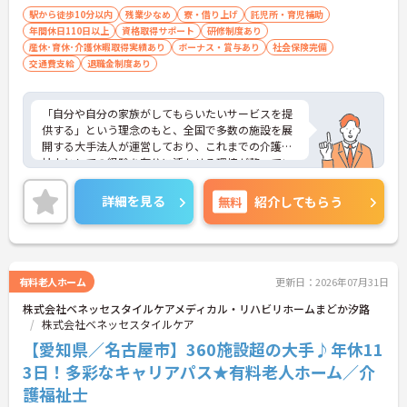
駅から徒歩10分以内
残業少なめ
寮・借り上げ
託児所・育児補助
年間休日110日以上
資格取得サポート
研修制度あり
産休･育休･介護休暇取得実績あり
ボーナス・賞与あり
社会保険完備
交通費支給
退職金制度あり
「自分や自分の家族がしてもらいたいサービスを提
供する」という理念のもと、全国で多数の施設を展
開する大手法人が運営しており、これまでの介護福
祉士としての経験を存分に活かせる環境が整ってい
ます。最大の魅力は、専門性を正当に評価する独自
の社内資格「マジ神制度」。認知症ケア等の分野で
詳細を見る
無料
紹介してもらう
認定されると最大月4万円の手当が加算され、確実
な収入アップが可能です。また、スマホでの記録入
力や睡眠センサー等のDX化により、夜間業務などの
身体的負担が大きく軽減されています。ご家族も対
象となる年間3万円の医療費補助など大手ならでは
有料老人ホーム
更新日：2026年07月31日
の圧倒的な福利厚生のもと、ケアマネジャーへのス
株式会社ベネッセスタイルケアメディカル・リハビリホームまどか汐路
テップアップ等、介護のプロとして長期的なキャリ
株式会社ベネッセスタイルケア
アを築けます。
【愛知県／名古屋市】360施設超の大手♪年休11
★おすすめPOINT★
3日！多彩なキャリアパス★有料老人ホーム／介
【これまでの経験・専門性が正当に評価される環境
護福祉士
です】