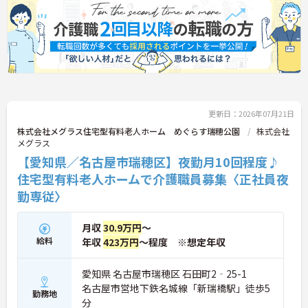
野は互いで補い合うなど、チームとしてしっかりと
連携を取りながら日々の業務に努められています。
ご興味のある方には、面接対策ポイント等、さらに
詳細をお話ししますのでお気軽にご相談ください！
更新日：2026年07月21日
株式会社メグラス住宅型有料老人ホーム めぐらす瑞穂公園
株式会社
メグラス
【愛知県／名古屋市瑞穂区】夜勤月10回程度♪
住宅型有料老人ホームで介護職員募集〈正社員夜
勤専従〉
月収
30.9万円
～
給料
年収
423万円
～程度 ※想定年収
愛知県 名古屋市瑞穂区 石田町2‐25-1
名古屋市営地下鉄名城線「新瑞橋駅」徒歩5
勤務地
分