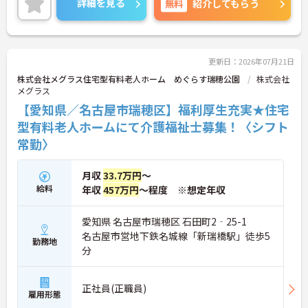
詳細を見る
無料
紹介してもらう
ため、様々な経験を積み、キャリアップも可能な求
人となっております。
ご興味をお持ちの方には詳細の情報や面接のポイン
トをお伝えしますのでお気軽にお問い合わせくださ
いませ。
更新日：2026年07月21日
株式会社メグラス住宅型有料老人ホーム めぐらす瑞穂公園
株式会社
メグラス
【愛知県／名古屋市瑞穂区】福利厚生充実★住宅
型有料老人ホームにて介護福祉士募集！〈シフト
常勤〉
月収
33.7万円
～
給料
年収
457万円
～程度 ※想定年収
愛知県 名古屋市瑞穂区 石田町2‐25-1
名古屋市営地下鉄名城線「新瑞橋駅」徒歩5
勤務地
分
正社員(正職員)
雇用形態