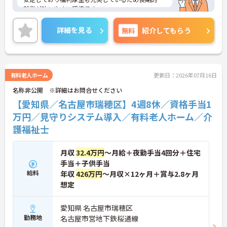
就業が叶いやすい環境です。
また、キャリアパス制度が整っているので、経験が
浅い方・ブランクがある方も高い目標をもって仕事
詳細を見る
無料
紹介してもらう
に取り組んでいただけます◎
ご興味ある方には、面接対策ポイントなど、さらに
詳細をお話しいたしますのでお気軽にご相談くださ
い！
有料老人ホーム
更新日：2026年07月16日
名称非公開 ※詳細はお問合せください
【愛知県／名古屋市瑞穂区】4週8休／資格手当1
万円／見守りシステム導入／有料老人ホーム／介
護福祉士
月収
32.4万円
～月給＋夜勤手当4回分＋住宅
手当＋子供手当
給料
年収
426万円
～月収×12ヶ月＋賞与2.8ヶ月
想定
愛知県 名古屋市瑞穂区
勤務地
名古屋市営地下鉄桜通線