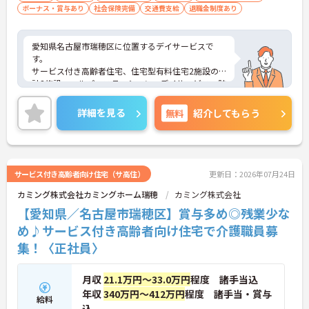
ボーナス・賞与あり
社会保険完備
交通費支給
退職金制度あり
愛知県名古屋市瑞穂区に位置するデイサービスで
す。
サービス付き高齢者住宅、住宅型有料住宅2施設の
計3施設、ヘルパーステーション、デイサービス、訪
問看護、居宅介護支援事業、福祉用具など地域に密
着した事業展開をされております。様々な業態があ
詳細を見る
無料
紹介してもらう
るため、様々な経験を積み、キャリアップも可能な
求人となっております。
ご興味をお持ちの方には詳細の情報や面接のポイン
トをお伝えしますのでお気軽にお問い合わせくださ
いませ。
サービス付き高齢者向け住宅（サ高住）
更新日：2026年07月24日
カミング株式会社カミングホーム瑞穂
カミング株式会社
【愛知県／名古屋市瑞穂区】賞与多め◎残業少な
め♪サービス付き高齢者向け住宅で介護職員募
集！〈正社員〉
月収
21.1万円～33.0万円
程度 諸手当込
年収
340万円～412万円
程度 諸手当・賞与
給料
込