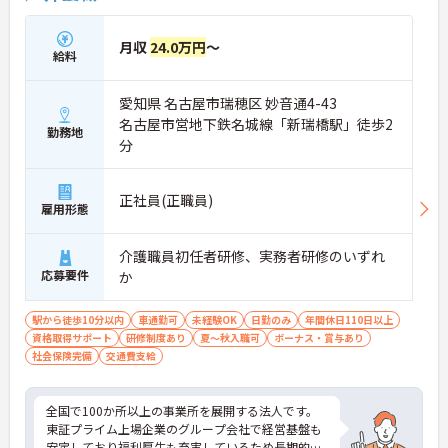
月収
24.0万円
～
給料
愛知県 名古屋市瑞穂区 妙音通4-43
名古屋市営地下鉄名城線「新瑞橋駅」徒歩2
勤務地
分
正社員(正職員)
雇用形態
介護職員初任者研修、実務者研修のいずれ
応募要件
か
駅から徒歩10分以内
車通勤可
未経験OK
日勤のみ
年間休日110日以上
資格取得サポート
研修制度あり
夏～秋入職可
ボーナス・賞与あり
社会保険完備
交通費支給
全国で100か所以上の事業所を展開する法人です。
東証プライム上場企業のグループ会社で経営基盤も
安定しており福利厚生も充実しているため長期的な