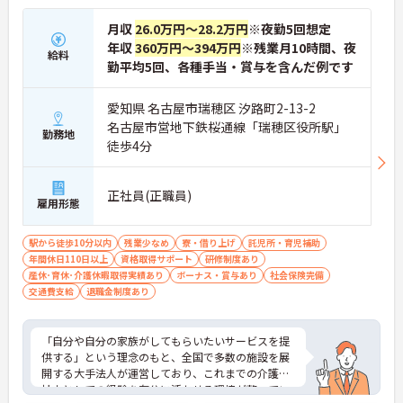
・独自の社内資格「マジ神制度」があり、認定され
ると1資格につき月1万円（最大4万円）の手当が加
月収
26.0万円～28.2万円
※夜勤5回想定
算されます。
年収
360万円～394万円
※残業月10時間、夜
・ケアマネジャーの受験料や対策講座、更新費用ま
給料
で全額補助されるため、次のステップアップを自己
勤平均5回、各種手当・賞与を含んだ例です
負担なく目指せます。
愛知県 名古屋市瑞穂区 汐路町2-13-2
【最先端のDX導入で、身体的・精神的な負担を軽
名古屋市営地下鉄桜通線「瑞穂区役所駅」
減】
勤務地
徒歩4分
・スマホ記録や睡眠センサーを活用したデータに基
づくケアにより、夜間巡視や申し送りなどの業務負
担を大きく軽減しています。
正社員(正職員)
・業務の効率化により月の平均残業時間は10時間程
雇用形態
度と少なく、体力的なゆとりを持ってご入居者様と
向き合えます。
駅から徒歩10分以内
残業少なめ
寮・借り上げ
託児所・育児補助
年間休日110日以上
【ご家族も安心できる、圧倒的な福利厚生が整って
資格取得サポート
研修制度あり
産休･育休･介護休暇取得実績あり
います】
ボーナス・賞与あり
社会保険完備
交通費支給
・ご家族分も含めて年間3万円までの医療費補助
退職金制度あり
や、教育サービスの70%割引など、生活全体を支え
る独自の福利厚生が利用できます。
・小学校3年生までの時短・夜勤免除制度があり、
「自分や自分の家族がしてもらいたいサービスを提
男性の育休取得実績も豊富なため、ライフステージ
供する」という理念のもと、全国で多数の施設を展
が変化しても安心です。
開する大手法人が運営しており、これまでの介護福
祉士としての経験を存分に活かせる環境が整ってい