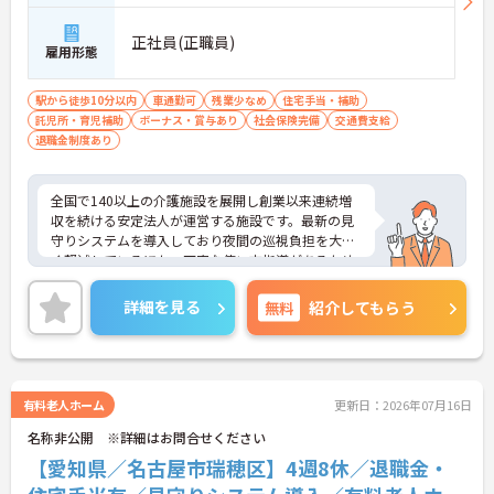
正社員(正職員)
雇用形態
駅から徒歩10分以内
車通勤可
残業少なめ
住宅手当・補助
託児所・育児補助
ボーナス・賞与あり
社会保険完備
交通費支給
退職金制度あり
全国で140以上の介護施設を展開し創業以来連続増
収を続ける安定法人が運営する施設です。最新の見
守りシステムを導入しており夜間の巡視負担を大き
く軽減しているほか、丁寧な使い方指導があるため
安心して業務を始められます。月平均残業10時間程
度、住宅手当や子供手当、1食300円の食事補助など
詳細を見る
無料
紹介してもらう
生活を支える福利厚生が大変充実しています。『ハ
タラクエール2023』の認証も取得しており、資格取
得支援や職種別研修制度を通じて着実なキャリアア
ップを目指せます。有資格者の方がそのスキルを存
分に活かし、ご自身の生活も大切にしながら長期的
有料老人ホーム
更新日：2026年07月16日
に活躍できるおすすめの環境です。
名称非公開 ※詳細はお問合せください
★おすすめPOINT★
【愛知県／名古屋市瑞穂区】4週8休／退職金・
【安定した経営基盤とキャリア支援】