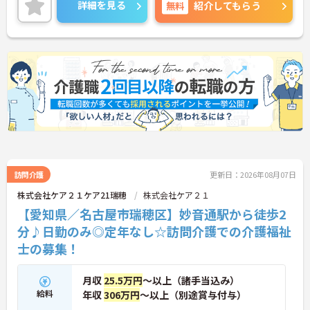
ご興味のある方には、面接対策ポイントなど、さら
詳細を見る
無料
紹介してもらう
に詳細をご案内しますのでお気軽にご相談くださ
い！
訪問介護
更新日：2026年08月07日
株式会社ケア２１ケア21瑞穂
株式会社ケア２１
【愛知県／名古屋市瑞穂区】妙音通駅から徒歩2
分♪日勤のみ◎定年なし☆訪問介護での介護福祉
士の募集！
月収
25.5万円
～以上（諸手当込み）
給料
年収
306万円
～以上（別途賞与付与）