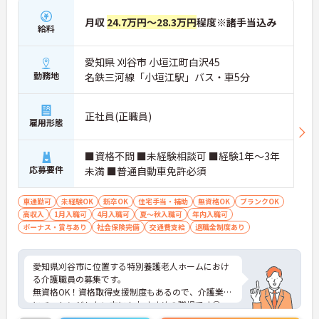
月収
24.7万円～28.3万円
程度※諸手当込み
給料
愛知県 刈谷市 小垣江町白沢45
勤務地
名鉄三河線「小垣江駅」バス・車5分
正社員(正職員)
雇用形態
■資格不問 ■未経験相談可 ■経験1年～3年
応募要件
未満 ■普通自動車免許必須
車通勤可
未経験OK
新卒OK
住宅手当・補助
無資格OK
ブランクOK
高収入
1月入職可
4月入職可
夏～秋入職可
年内入職可
ボーナス・賞与あり
社会保険完備
交通費支給
退職金制度あり
愛知県刈谷市に位置する特別養護老人ホームにおけ
る介護職員の募集です。
無資格OK！資格取得支援制度もあるので、介護業界
にチャレンジしたい方にもおすすめの職場です◎
昇給・賞与あり！あなたの頑張りが評価されやすい