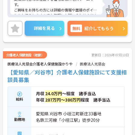
す。
ご興味をお持ちの方には詳細の情報や面接のポイン
トをお伝えしますのでお気軽にお問い合わせくださ
いませ。
詳細を見る
無料
紹介してもらう
介護老人保健施設（老健）
更新日：2026年07月10日
医療法人光慈会介護老人保健施設かりや
医療法人光慈会
【愛知県／刈谷市】介護老人保健施設にて支援相
談員募集
月収
24.0万円
～程度 諸手当込
給料
年収
287万円～380万円
程度 諸手当込
愛知県 刈谷市 小垣江町新庄33番地
勤務地
名鉄三河線「小垣江駅」徒歩20分