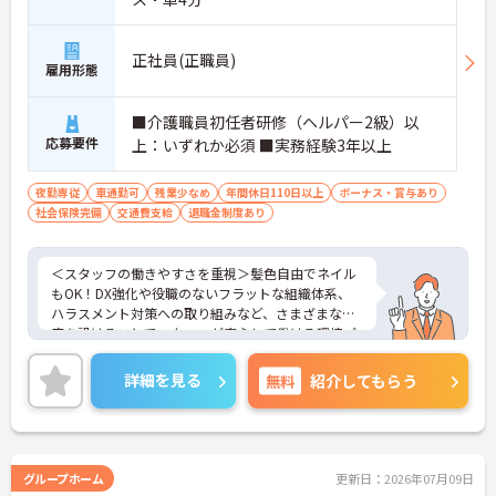
正社員(正職員)
雇用形態
■介護職員初任者研修（ヘルパー2級）以
応募要件
上：いずれか必須 ■実務経験3年以上
夜勤専従
車通勤可
残業少なめ
年間休日110日以上
ボーナス・賞与あり
社会保険完備
交通費支給
退職金制度あり
＜スタッフの働きやすさを重視＞髪色自由でネイル
もOK！DX強化や役職のないフラットな組織体系、
ハラスメント対策への取り組みなど、さまざまな制
度を設けることでスタッフが安心して働ける環境づ
くりに取り組まれています。
＜ライフスタイルに合わせた勤務形態＞夜勤ありの
詳細を見る
無料
紹介してもらう
シフト常勤、日勤専従、夜勤専従といったさまざま
な働き方が設定されている法人です。
＜チームで連携しながらのお仕事＞一人ひとりが主
体性をもって働くことを大切にしながらも、苦手分
野は互いで補い合うなど、チームとしてしっかりと
グループホーム
更新日：2026年07月09日
連携を取りながら日々の業務に努められています。