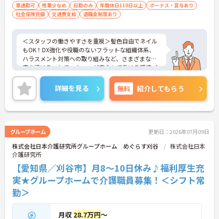
車通勤可
残業少なめ
日勤のみ
年間休日110日以上
ボーナス・賞与あり
社会保険完備
交通費支給
退職金制度あり
＜スタッフの働きやすさを重視＞髪色自由でネイル
もOK！DX強化や役職のないフラットな組織体系、
ハラスメント対策への取り組みなど、さまざまな制
度を設けることでスタッフが安心して働ける環境づ
くりに取り組まれています。
＜ライフスタイルに合わせた勤務形態＞夜勤ありの
詳細を見る
無料
紹介してもらう
シフト常勤、日勤専従、夜勤専従といったさまざま
な働き方が設定されている法人です。
＜チームで連携しながらのお仕事＞一人ひとりが主
体性をもって働くことを大切にしながらも、苦手分
野は互いで補い合うなど、チームとしてしっかりと
グループホーム
更新日：2026年07月09日
連携を取りながら日々の業務に努められています。
株式会社日本介護研究所グループホーム めぐらす刈谷
株式会社日本
ご興味のある方には、面接対策ポイント等、さらに
介護研究所
詳細をお話ししますのでお気軽にご相談ください！
【愛知県／刈谷市】月8～10日休み♪福利厚生充
実★グループホームで介護職員募集！＜シフト常
勤＞
月収
28.7万円
～