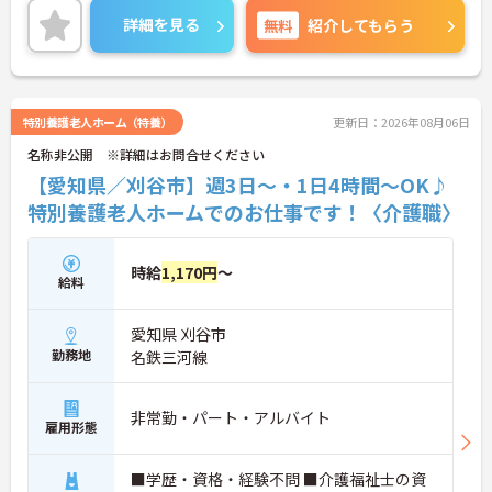
ので、お仕事のモチベーションアップにもつながり
詳細を見る
無料
紹介してもらう
ます♪
ご興味のある方には面接ポイントをお伝えしますの
で、お気軽にお問い合わせください！
特別養護老人ホーム（特養）
更新日：2026年08月06日
名称非公開 ※詳細はお問合せください
【愛知県／刈谷市】週3日～・1日4時間～OK♪
特別養護老人ホームでのお仕事です！〈介護職〉
時給
1,170円
～
給料
愛知県 刈谷市
勤務地
名鉄三河線
非常勤・パート・アルバイト
雇用形態
■学歴・資格・経験不問 ■介護福祉士の資