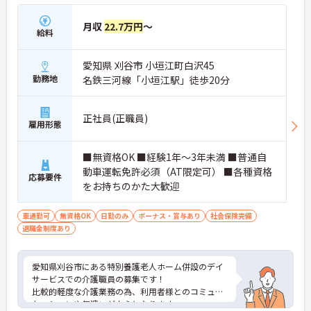
月収
22.7万円
～
給料
愛知県 刈谷市 小垣江町白沢45
勤務地
名鉄三河線「小垣江駅」徒歩20分
正社員(正職員)
雇用形態
■無資格OK ■経験1年～3年未満 ■普通自
動車運転免許必須（AT限定可） ■各種資格
応募要件
をお持ちのかた大歓迎
車通勤可
無資格OK
日勤のみ
ボーナス・賞与あり
社会保険完備
退職金制度あり
愛知県刈谷市にある特別養護老人ホーム併設のデイ
サービスでの介護職員の募集です！
比較的軽度な介護業務の為、利用者様とのコミュニ
ケーションや気遣いが中心となります。