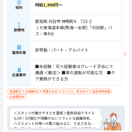
時給
1,990円
～
給料
愛知県 刈谷市 神明町4‐723-2
ＪＲ東海道本線(熱海－米原)「刈谷駅」バ
勤務地
ス・車4分
非常勤・パート・アルバイト
雇用形態
■未経験：可※経験者はグレード手当にて
優遇 ＜歓迎＞ ■車の運転が可能な方 ■ケ
応募要件
ア業務ができる方
車通勤可
未経験OK
残業少なめ
ボーナス・賞与あり
社会保険完備
交通費支給
＜スタッフの働きやすさを重視＞髪色自由でネイル
もOK！DX強化や役職のないフラットな組織体系、
ハラスメント対策への取り組みなど、さまざまな制
度を設けることでスタッフが安心して働ける環境づ