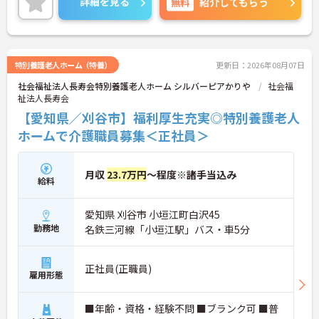
詳細を見る
無料
紹介してもらう
えしますので、お気軽にご連絡ください。
特別養護老人ホーム（特養）
更新日：2026年08月07日
社会福祉法人長寿会特別養護老人ホーム シルバーピアかりや
社会福
祉法人長寿会
【愛知県／刈谷市】福利厚生充実◎特別養護老人
ホームで介護職員募集＜正社員＞
月収
23.7万円
～程度※諸手当込み
給料
愛知県 刈谷市 小垣江町白沢45
勤務地
名鉄三河線「小垣江駅」バス・車5分
正社員(正職員)
雇用形態
■年齢・資格・経験不問 ■ブランク可 ■普