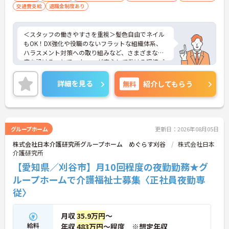
交通費支給
退職金制度あり
＜スタッフの働きやすさを重視＞髪色自由でネイル
もOK！DX強化や役職のないフラットな組織体系、
ハラスメント対策への取り組みなど、さまざまな制
度を設けることでスタッフが安心して働ける環境づ
くりに取り組まれています。
＜ライフスタイルに合わせた勤務形態＞夜勤ありの
詳細を見る
無料
紹介してもらう
シフト常勤、日勤専従、夜勤専従といったさまざま
な働き方が設定されている法人です。
＜チームで連携しながらのお仕事＞一人ひとりが主
体性をもって働くことを大切にしながらも、苦手分
野は互いで補い合うなど、チームとしてしっかりと
グループホーム
更新日：2026年08月05日
連携を取りながら日々の業務に努められています。
株式会社日本介護研究所グループホーム めぐらす刈谷
株式会社日本
ご興味のある方には、面接対策ポイント等、さらに
介護研究所
詳細をお話ししますのでお気軽にご相談ください！
【愛知県／刈谷市】月10回程度の夜勤勤務★グ
ループホームで介護福祉士募集〈正社員夜勤専
従〉
月収
35.9万円
～
給料
年収
483万円
～程度 ※想定年収