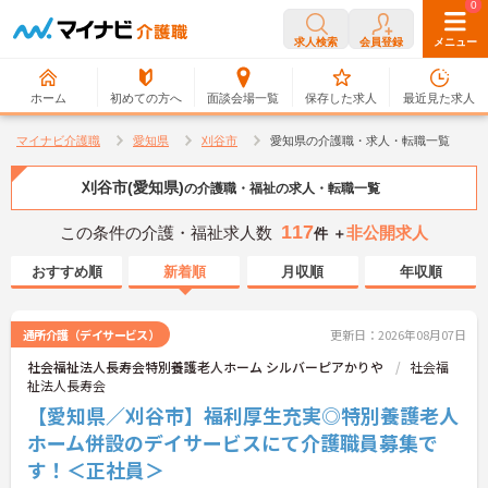
0
0
求人検索
会員登録
メニュー
ホーム
初めての方へ
面談会場一覧
保存した求人
最近見た求人
マイナビ介護職
愛知県
刈谷市
愛知県の介護職・求人・転職一覧
刈谷市(愛知県)
の介護職・福祉の求人・転職一覧
117
この条件の介護・福祉求人数
非公開求人
件 ＋
おすすめ順
新着順
月収順
年収順
通所介護（デイサービス）
更新日：2026年08月07日
社会福祉法人長寿会特別養護老人ホーム シルバーピアかりや
社会福
祉法人長寿会
【愛知県／刈谷市】福利厚生充実◎特別養護老人
ホーム併設のデイサービスにて介護職員募集で
す！＜正社員＞