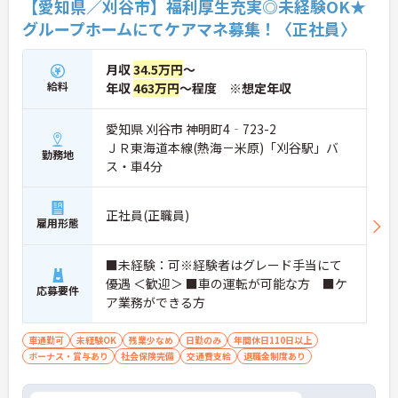
【愛知県／刈谷市】福利厚生充実◎未経験OK★
グループホームにてケアマネ募集！〈正社員〉
月収
34.5万円
～
給料
年収
463万円
～程度 ※想定年収
愛知県 刈谷市 神明町4‐723-2
ＪＲ東海道本線(熱海－米原)「刈谷駅」バ
勤務地
ス・車4分
正社員(正職員)
雇用形態
■未経験：可※経験者はグレード手当にて
優遇 ＜歓迎＞ ■車の運転が可能な方 ■ケ
応募要件
ア業務ができる方
車通勤可
未経験OK
残業少なめ
日勤のみ
年間休日110日以上
ボーナス・賞与あり
社会保険完備
交通費支給
退職金制度あり