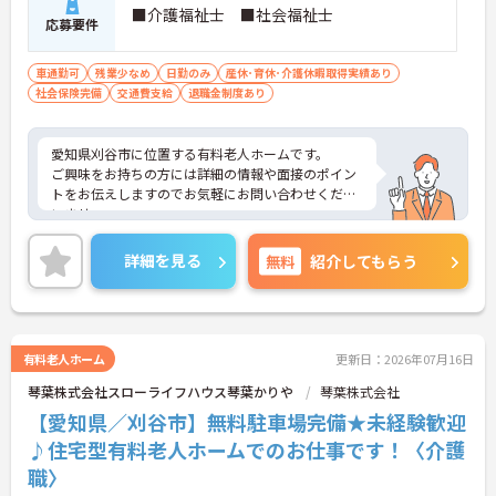
■介護福祉士 ■社会福祉士
応募要件
車通勤可
残業少なめ
日勤のみ
産休･育休･介護休暇取得実績あり
社会保険完備
交通費支給
退職金制度あり
愛知県刈谷市に位置する有料老人ホームです。
ご興味をお持ちの方には詳細の情報や面接のポイン
トをお伝えしますのでお気軽にお問い合わせくださ
いませ。
詳細を見る
無料
紹介してもらう
有料老人ホーム
更新日：2026年07月16日
琴葉株式会社スローライフハウス琴葉かりや
琴葉株式会社
【愛知県／刈谷市】無料駐車場完備★未経験歓迎
♪住宅型有料老人ホームでのお仕事です！〈介護
職〉