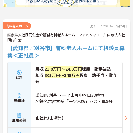
生活リズムを整えながら働ける環境です
・勤務時間は8:30～17:30です
・時間外労働はありません
・年間休日109日です
有料老人ホーム
更新日：2026年07月24日
→ プライベートとの両立を目指しやすい環境です♪
医療法人社団同仁会介護付有料老人ホーム ファミリィエ
医療法人社
団同仁会
【愛知県／刈谷市】有料老人ホームにて相談員募
■ 安定収入を目指せる待遇面
集＜正社員＞
収入面を重視したい方にもおすすめです
月収
21.0万円～24.0万円
程度 諸手当込
・月給302000円以上です
・賞与支給実績があります
年収
303万円～348万円
程度 諸手当・賞与
給料
・昇給の過去実績があります
込
→ 安心して長く勤務しやすい環境です♪
愛知県 刈谷市 一里山町中本山38番地
勤務地
■ 地域に寄り添うケアマネ業務
名鉄名古屋本線「一ツ木駅」バス・車8分
利用者様を支えるやりがいを感じられる仕事です
・介護計画の作成を担当できます
正社員(正職員)
雇用形態
・利用者様やご家族様の相談対応ができます
・関係機関との連携業務に携われます
→ 専門性を活かしながら成長を目指せます♪