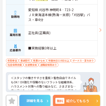
愛知県 刈谷市 神明町4‐723-2
ＪＲ東海道本線(熱海－米原)「刈谷駅」バ
勤務地
ス・車4分
正社員(正職員)
雇用形態
■実務経験3年以上
応募要件
夜勤専従
車通勤可
残業少なめ
年間休日110日以上
ボーナス・賞与あり
社会保険完備
交通費支給
退職金制度あり
＜スタッフの働きやすさを重視＞髪色自由でネイル
もOK！DX強化や役職のないフラットな組織体系、
ハラスメント対策への取り組みなど、さまざまな制
度を設けることでスタッフが安心して働ける環境づ
くりに取り組まれています。
＜ライフスタイルに合わせた勤務形態＞夜勤ありの
詳細を見る
無料
紹介してもらう
シフト常勤、日勤専従、夜勤専従といったさまざま