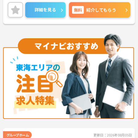
くりに取り組まれています。
＜施設ケアマネとしてのやりがい＞入居者様の日常
詳細を見る
無料
紹介してもらう
を直接確認し、最適なケアプランを作成できます。
入居者様と常に関わることで気づきが生まれ、その
気づきからケアプランを変更することで自立支援に
繋がることもあり、やりがいを感じられるお仕事で
す。
＜チームで連携しながらのお仕事＞一人ひとりが主
体性をもって働くことを大切にしながらも、苦手分
野は互いで補い合うなど、チームとしてしっかりと
連携を取りながら日々の業務に努められています。
ご興味のある方には、面接対策ポイント等、さらに
詳細をお話ししますのでお気軽にご相談ください！
グループホーム
更新日：2026年08月05日