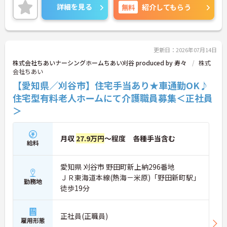
詳細を見る
無料
紹介してもらう
更新日：2026年07月14日
株式会社ちあいナーシングホームちあい刈谷 produced by 寿々
株式
会社ちあい
【愛知県／刈谷市】住宅手当あり★車通勤OK♪
住宅型有料老人ホームにて介護職員募集＜正社員
＞
月収
27.9万円
～程度 各種手当含む
給料
愛知県 刈谷市 野田町新上納296番地
ＪＲ東海道本線(熱海－米原)「野田新町駅」
勤務地
徒歩19分
正社員(正職員)
雇用形態