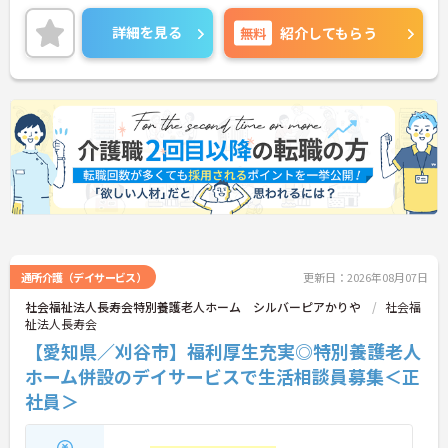
中途入社の方も安心してスタートできる教育体制だ
から長く安定して働きたい方におすすめです。
詳細を見る
無料
紹介してもらう
ご興味がある方は、ご面接のポイントをお伝えしま
すので、お気軽にお問い合わせください。
通所介護（デイサービス）
更新日：2026年08月07日
社会福祉法人長寿会特別養護老人ホーム シルバーピアかりや
社会福
祉法人長寿会
【愛知県／刈谷市】福利厚生充実◎特別養護老人
ホーム併設のデイサービスで生活相談員募集＜正
社員＞