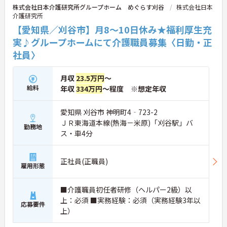
株式会社日本介護研究所グループホーム めぐらす刈谷
株式会社日本
ご興味のある方には、面接対策ポイント等、さらに
介護研究所
詳細をお話ししますのでお気軽にご相談ください！
【愛知県／刈谷市】月8～10日休み★福利厚生充
実♪グループホームにて介護職員募集〈日勤・正
社員〉
月収
23.5万円
～
給料
年収
334万円
～程度 ※想定年収
愛知県 刈谷市 神明町4‐723-2
ＪＲ東海道本線(熱海－米原)「刈谷駅」バ
勤務地
ス・車4分
正社員(正職員)
雇用形態
■介護職員初任者研修（ヘルパー2級）以
上：必須 ■実務経験：必須（実務経験3年以
応募要件
上）