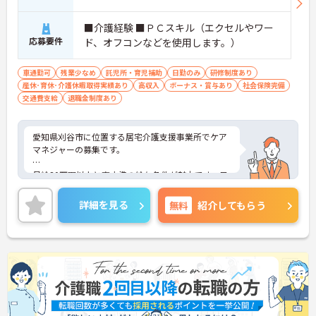
■介護経験 ■ＰＣスキル（エクセルやワー
応募要件
ド、オフコンなどを使用します。）
車通勤可
残業少なめ
託児所・育児補助
日勤のみ
研修制度あり
産休･育休･介護休暇取得実績あり
高収入
ボーナス・賞与あり
社会保険完備
交通費支給
退職金制度あり
愛知県刈谷市に位置する居宅介護支援事業所でケア
マネジャーの募集です。
月給30万円以上と高水準の給与条件が魅力です。日
勤帯のみの勤務で時間外労働もなく、ワークライフ
バランスを大切にしながら働けます。介護支援専門
詳細を見る
無料
紹介してもらう
員資格と介護経験を活かし、利用者様やご家族様の
在宅生活を支えるやりがいのある環境です。賞与支
給実績や昇給実績もあり、長期的なキャリア形成を
目指せます。
？
■ 日勤のみで働きやすい職場環境