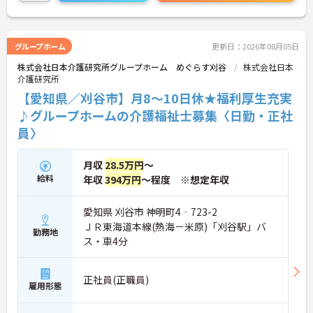
な働き方が設定されている法人です。
＜チームで連携しながらのお仕事＞一人ひとりが主
体性をもって働くことを大切にしながらも、苦手分
野は互いで補い合うなど、チームとしてしっかりと
グループホーム
更新日：2026年08月05日
連携を取りながら日々の業務に努められています。
株式会社日本介護研究所グループホーム めぐらす刈谷
株式会社日本
ご興味のある方には、面接対策ポイント等、さらに
介護研究所
詳細をお話ししますのでお気軽にご相談ください！
【愛知県／刈谷市】月8～10日休★福利厚生充実
♪グループホームの介護福祉士募集〈日勤・正社
員〉
月収
28.5万円
～
給料
年収
394万円
～程度 ※想定年収
愛知県 刈谷市 神明町4‐723-2
ＪＲ東海道本線(熱海－米原)「刈谷駅」バ
勤務地
ス・車4分
正社員(正職員)
雇用形態