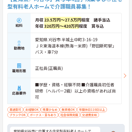
型有料老人ホームで介護職員募集！
月収
23.5万円～27.5万円
程度 諸手当込
給料
年収
320万円～420万円
程度 賞与込
愛知県 刈谷市 半城土中町3-16-19
ＪＲ東海道本線(熱海－米原)「野田新町駅」
勤務地
バス・車7分
正社員(正職員)
雇用形態
■学歴・資格・経験不問 ■介護職員初任者
研修（ヘルパー2級）以上の資格があれば尚
応募要件
可
車通勤可
未経験OK
残業少なめ
無資格OK
年間休日110日以上
ブランクOK
ボーナス・賞与あり
社会保険完備
交通費支給
愛知県刈谷市に位置する住宅型有料老人ホームで