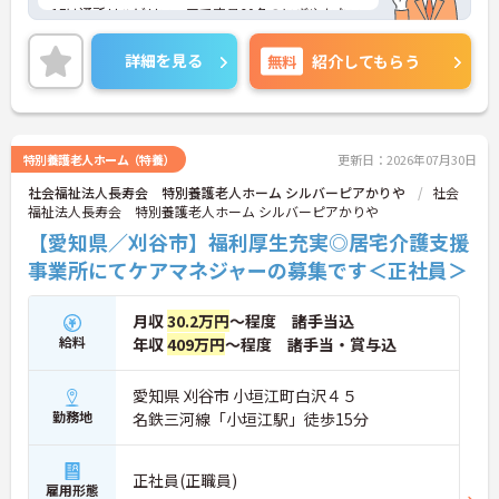
1Fは通所リハビリフロアで定員60名のにぎやかなフ
ロアです。プレイスペースとリハビリスペースでコ
グニサイズや脳トレなどをします。2F・3Fが入所ス
詳細を見る
無料
紹介してもらう
ペースとなっており、2Fが認知床フロア（40床）、
3Fが一般フロア (60床)です。
介護ロボットの導入、電子カルテの導入見込みな
ど、職員の方々に負担軽減への取り組みを積極的に
取り入れている施設です。また、在宅復帰にもちか
特別養護老人ホーム（特養）
更新日：2026年07月30日
らを入れており、明るく活気のある職場です。
社会福祉法人長寿会 特別養護老人ホーム シルバーピアかりや
社会
風通しの良い職場なので、目安箱などを通じて職員
福祉法人長寿会 特別養護老人ホーム シルバーピアかりや
の意見が反映されやすくなっております。
少しでも興味をお持ちの方は、お電話にて詳細をお
【愛知県／刈谷市】福利厚生充実◎居宅介護支援
伝え致しますのでお気軽にお問い合わせ下さい♪
事業所にてケアマネジャーの募集です＜正社員＞
月収
30.2万円
～程度 諸手当込
給料
年収
409万円
～程度 諸手当・賞与込
愛知県 刈谷市 小垣江町白沢４５
勤務地
名鉄三河線「小垣江駅」徒歩15分
正社員(正職員)
雇用形態