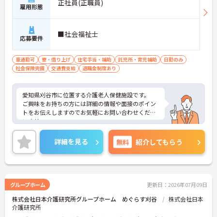
正社員(正職員)
雇用形態
■社会福祉士
応募要件
車通勤可
寮・借り上げ
住宅手当・補助
託児所・育児補助
日勤のみ
社会保険完備
交通費支給
退職金制度あり
愛知県刈谷市に位置する介護老人保健施設です。
ご興味をお持ちの方には詳細の情報や面接のポイン
トをお伝えしますのでお気軽にお問い合わせくださ
いませ。
詳細を見る
無料
紹介してもらう
グループホーム
更新日：2026年07月09日
株式会社日本介護研究所グループホーム めぐらす刈谷
株式会社日本
介護研究所