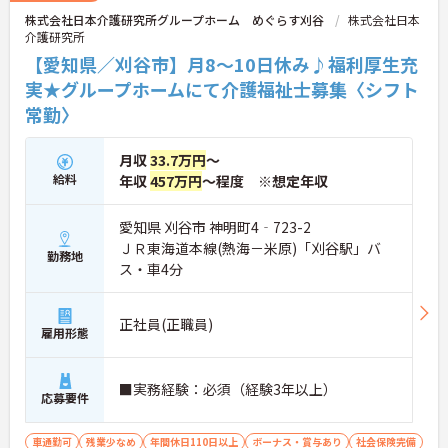
株式会社日本介護研究所グループホーム めぐらす刈谷
株式会社日本
介護研究所
【愛知県／刈谷市】月8～10日休み♪福利厚生充
実★グループホームにて介護福祉士募集〈シフト
常勤〉
月収
33.7万円
～
給料
年収
457万円
～程度 ※想定年収
愛知県 刈谷市 神明町4‐723-2
ＪＲ東海道本線(熱海－米原)「刈谷駅」バ
勤務地
ス・車4分
正社員(正職員)
雇用形態
■実務経験：必須（経験3年以上）
応募要件
車通勤可
残業少なめ
年間休日110日以上
ボーナス・賞与あり
社会保険完備