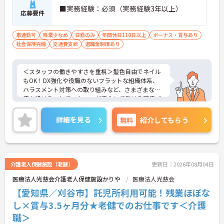
■実務経験：必須（実務経験3年以上）
応募要件
車通勤可
残業少なめ
日勤のみ
年間休日110日以上
ボーナス・賞与あり
社会保険完備
交通費支給
退職金制度あり
＜スタッフの働きやすさを重視＞髪色自由でネイル
もOK！DX強化や役職のないフラットな組織体系、
ハラスメント対策への取り組みなど、さまざまな制
度を設けることでスタッフが安心して働ける環境づ
くりに取り組まれています。
＜ライフスタイルに合わせた勤務形態＞夜勤ありの
詳細を見る
無料
紹介してもらう
シフト常勤、日勤専従、夜勤専従といったさまざま
な働き方が設定されている法人です。
＜チームで連携しながらのお仕事＞一人ひとりが主
体性をもって働くことを大切にしながらも、苦手分
野は互いで補い合うなど、チームとしてしっかりと
介護老人保健施設（老健）
更新日：2026年08月04日
連携を取りながら日々の業務に努められています。
医療法人光慈会介護老人保健施設かりや
医療法人光慈会
ご興味のある方には、面接対策ポイント等、さらに
詳細をお話ししますのでお気軽にご相談ください！
【愛知県／刈谷市】託児所利用可能！残業ほぼな
し×賞与3.5ヶ月分★老健でのお仕事です＜介護
職＞