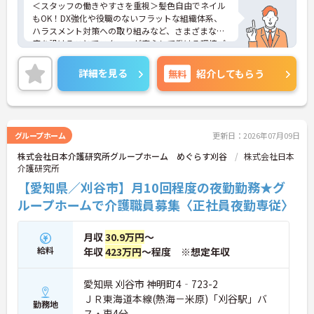
＜スタッフの働きやすさを重視＞髪色自由でネイル
もOK！DX強化や役職のないフラットな組織体系、
ハラスメント対策への取り組みなど、さまざまな制
度を設けることでスタッフが安心して働ける環境づ
くりに取り組まれています。
＜施設ケアマネとしてのやりがい＞入居者様の日常
詳細を見る
無料
紹介してもらう
を直接確認し、最適なケアプランを作成できます。
入居者様と常に関わることで気づきが生まれ、その
気づきからケアプランを変更することで自立支援に
繋がることもあり、やりがいを感じられるお仕事で
す。
グループホーム
更新日：2026年07月09日
＜チームで連携しながらのお仕事＞一人ひとりが主
株式会社日本介護研究所グループホーム めぐらす刈谷
株式会社日本
体性をもって働くことを大切にしながらも、苦手分
介護研究所
野は互いで補い合うなど、チームとしてしっかりと
連携を取りながら日々の業務に努められています。
【愛知県／刈谷市】月10回程度の夜勤勤務★グ
ご興味のある方には、面接対策ポイント等、さらに
ループホームで介護職員募集〈正社員夜勤専従〉
詳細をお話ししますのでお気軽にご相談ください！
月収
30.9万円
～
給料
年収
423万円
～程度 ※想定年収
愛知県 刈谷市 神明町4‐723-2
ＪＲ東海道本線(熱海－米原)「刈谷駅」バ
勤務地
ス・車4分