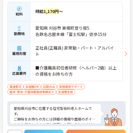
時給
1,170円
～
給料
愛知県 刈谷市 東境町登り坂5
勤務地
名鉄名古屋本線「富士松駅」徒歩15分
正社員(正職員) 非常勤・パート・アルバイ
雇用形態
ト
■介護職員初任者研修（ヘルパー2級）以上
応募要件
の資格をお持ちの方
車通勤可
未経験OK
日勤のみ
資格取得サポート
産休･育休･介護休暇取得実績あり
交通費支給
愛知県刈谷市に位置する住宅型有料老人ホームで
す。
ご興味をお持ちの方には詳細の情報や面接のポイン
トをお伝えしますのでお気軽にお問い合わせくださ
いませ。