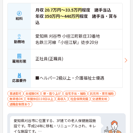
月収
20.7万円～33.5万円
程度 諸手当込
年収
350万円～440万円
程度 諸手当・賞与
給料
込
愛知県 刈谷市 小垣江町新庄33番地
勤務地
名鉄三河線「小垣江駅」徒歩20分
正社員(正職員)
雇用形態
■ヘルパー2級以上・介護福祉士優遇
応募要件
車通勤可
未経験OK
寮・借り上げ
住宅手当・補助
託児所・育児補助
無資格OK
年間休日110日以上
高収入
社会保険完備
交通費支給
退職金制度あり
愛知県刈谷市に位置する、3F建ての老人保健施設施
設です。平成24年に移転・リニューアルされ、キレ
イな施設です。