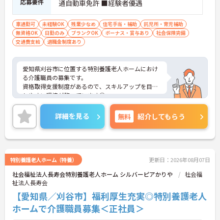
応募要件
通自動車免許 ■経験者優遇
車通勤可
未経験OK
残業少なめ
住宅手当・補助
託児所・育児補助
無資格OK
日勤のみ
ブランクOK
ボーナス・賞与あり
社会保険完備
交通費支給
退職金制度あり
愛知県刈谷市に位置する特別養護老人ホームにおけ
る介護職員の募集です。
資格取得支援制度があるので、スキルアップを目指
しやすい環境が整っています◎
マイカー通勤可能なので通勤ラクラク♪
ご興味のある方には面接ポイントをお伝えしますの
詳細を見る
無料
紹介してもらう
で、お気軽にお問い合わせください！
特別養護老人ホーム（特養）
更新日：2026年08月07日
社会福祉法人長寿会特別養護老人ホーム シルバーピアかりや
社会福
祉法人長寿会
【愛知県／刈谷市】福利厚生充実◎特別養護老人
ホームで介護職員募集＜正社員＞