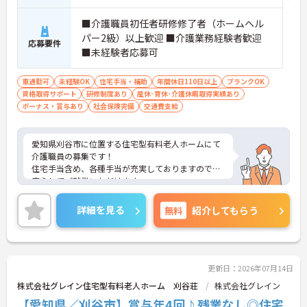
■介護職員初任者研修修了者（ホームヘル
パー2級）以上歓迎 ■介護業務経験者歓迎
応募要件
■未経験者応募可
車通勤可
未経験OK
住宅手当・補助
年間休日110日以上
ブランクOK
資格取得サポート
研修制度あり
産休･育休･介護休暇取得実績あり
ボーナス・賞与あり
社会保険完備
交通費支給
愛知県刈谷市に位置する住宅型有料老人ホームにて
介護職員の募集です！
住宅手当含め、各種手当が充実しておりますので、
安心してご就業いただけます。
車通勤可能で無料の駐車場を完備しているので通勤
楽々です♪
詳細を見る
無料
紹介してもらう
ご興味をお持ちの方には詳細の情報や面接のポイン
トをお伝えしますのでお気軽にお問い合わせくださ
いませ。
更新日：2026年07月14日
株式会社グレイン住宅型有料老人ホーム 刈谷荘
株式会社グレイン
【愛知県／刈谷市】賞与年4回♪残業なし◎住宅