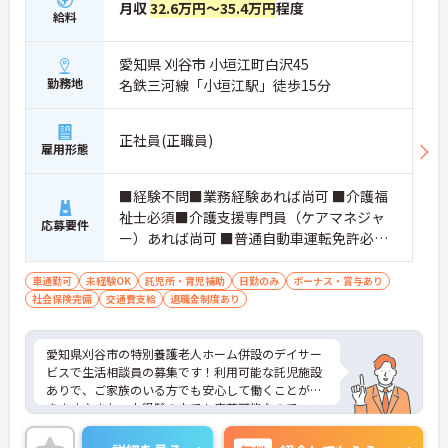
月収
32.6万円～35.4万円
程度
給料
愛知県 刈谷市 小垣江町白沢45
勤務地
名鉄三河線「小垣江駅」徒歩15分
正社員(正職員)
雇用形態
■経験不問■業務経験あれば尚可 ■介護福
祉士必須■介護支援専門員（ケアマネジャ
応募要件
ー）あれば尚可 ■普通自動車運転免許必須
■Word、Excelの基本操作できれば尚可
車通勤可
未経験OK
託児所・育児補助
日勤のみ
ボーナス・賞与あり
社会保険完備
交通費支給
退職金制度あり
愛知県刈谷市の特別養護老人ホーム併設のデイサー
ビスで生活相談員の募集です！利用可能な託児施設
ありで、ご家族のいる方でも安心して働くことがで
きます♪また、未経験の方でも応募可能なので、こ
れから介護業界に挑戦したいという方にピッタリの
職場です◎ご興味のある方は、面接ポイントをお伝