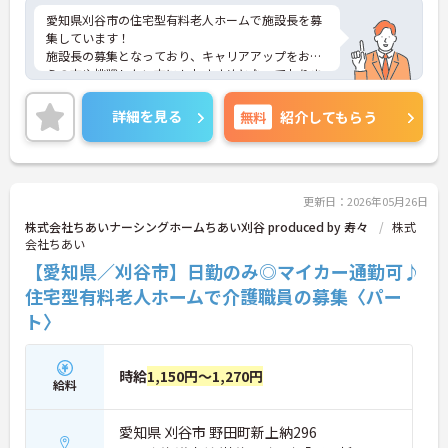
愛知県刈谷市の住宅型有料老人ホームで施設長を募
集しています！
施設長の募集となっており、キャリアアップをお考
えの方や挑戦したい方にもおすすめとなっておりま
す◎マイカー通勤可！無料駐車場も完備されてお
り、通勤もラクラク安心です♪昇給・賞与制度もあ
詳細を見る
無料
紹介してもらう
り、頑張りを評価してくれるので仕事のモチベーシ
ョンにもつながります！
ご興味のある方は、面接のポイントをお伝えします
のでお気軽にご連絡ください！
更新日：2026年05月26日
株式会社ちあいナーシングホームちあい刈谷 produced by 寿々
株式
会社ちあい
【愛知県／刈谷市】日勤のみ◎マイカー通勤可♪
住宅型有料老人ホームで介護職員の募集〈パー
ト〉
時給
1,150円～1,270円
給料
愛知県 刈谷市 野田町新上納296