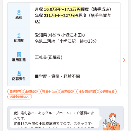
月収
16.0万円～17.2万円
程度（諸手当込）
年収
211万円～227万円
程度（諸手当賞与
給料
込）
愛知県 刈谷市 小垣江永田８
勤務地
名鉄三河線「小垣江駅」徒歩13分
正社員(正職員)
雇用形態
■学歴・資格・経験不問
応募要件
車通勤可
未経験OK
残業少なめ
無資格OK
社会保険完備
交通費支給
退職金制度あり
愛知県刈谷市にあるグループホームにて介護職の求
人です。
定員18名程度の小規模施設ですので、スタッフ同士
はもちろん利用者さまともしっかりと向き合える環