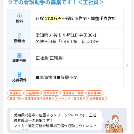
クでの看護助手の募集です！＜正社員＞
月収
17.3万円
～程度※住宅・調整手当含む
給料
愛知県 刈谷市 小垣江町弁天36-1
勤務地
名鉄三河線「小垣江駅」徒歩18分
正社員(正職員)
雇用形態
■無資格可■経験不問
応募要件
車通勤可
未経験OK
残業少なめ
住宅手当・補助
無資格OK
産休･育休･介護休暇取得実績あり
ボーナス・賞与あり
交通費支給
愛知県刈谷市に位置するクリニックにおける、正社
員看護助手の募集です！
マイカー通勤可能☆駐車場完備☆通勤しやすい立地
での就業です！