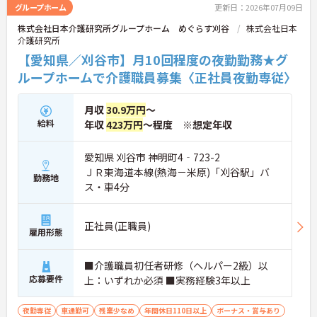
グループホーム
更新日：2026年07月09日
株式会社日本介護研究所グループホーム めぐらす刈谷
株式会社日本
介護研究所
【愛知県／刈谷市】月10回程度の夜勤勤務★グ
ループホームで介護職員募集〈正社員夜勤専従〉
月収
30.9万円
～
給料
年収
423万円
～程度 ※想定年収
愛知県 刈谷市 神明町4‐723-2
ＪＲ東海道本線(熱海－米原)「刈谷駅」バ
勤務地
ス・車4分
正社員(正職員)
雇用形態
■介護職員初任者研修（ヘルパー2級）以
応募要件
上：いずれか必須 ■実務経験3年以上
夜勤専従
車通勤可
残業少なめ
年間休日110日以上
ボーナス・賞与あり