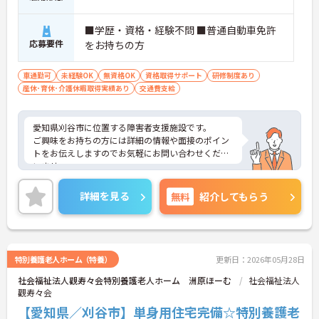
■学歴・資格・経験不問 ■普通自動車免許
応募要件
をお持ちの方
車通勤可
未経験OK
無資格OK
資格取得サポート
研修制度あり
産休･育休･介護休暇取得実績あり
交通費支給
愛知県刈谷市に位置する障害者支援施設です。
ご興味をお持ちの方には詳細の情報や面接のポイン
トをお伝えしますのでお気軽にお問い合わせくださ
いませ。
詳細を見る
無料
紹介してもらう
特別養護老人ホーム（特養）
更新日：2026年05月28日
社会福祉法人觀寿々会特別養護老人ホーム 洲原ほーむ
社会福祉法人
觀寿々会
【愛知県／刈谷市】単身用住宅完備☆特別養護老