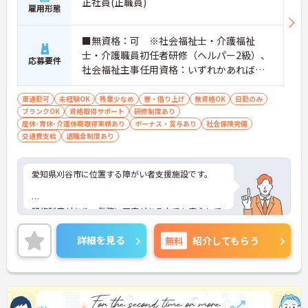
正社員(正職員)
雇用形態
■無資格：可 ※社会福祉士・介護福祉
士・介護職員初任者研修（ヘルパー2級）、
応募要件
社会福祉主事任用資格：いずれかあれば尚
可 ■未経験・ブランク：可 ※PCス
キル：Word・Excelの基本的な操作 ■
車通勤可
未経験OK
残業少なめ
寮・借り上げ
無資格OK
日勤のみ
ブランクOK
資格取得サポート
普通自動車運転免許（AT限定可）
研修制度あり
産休･育休･介護休暇取得実績あり
ボーナス・賞与あり
社会保険完備
交通費支給
退職金制度あり
愛知県刈谷市に位置する障がい者支援施設です。
研修制度があり、業務に不安がある方でも安心して
ご勤務いただけます。また、年間休日は114日もあ
り、プライベートを大切にしながらご勤務いただけ
詳細を見る
無料
紹介してもらう
ます。
ご興味をお持ちの方には詳細の情報や面接のポイン
トをお伝えしますのでお気軽にお問い合わせくださ