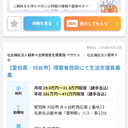
ご興味をお持ちの方には詳細の情報や面接のポイン
トをお伝えしますのでお気軽にお問い合わせくださ
いませ。
詳細を見る
無料
紹介してもらう
更新日：2026年05月28日
社会福祉法人觀寿々会障害者支援施設 ペガサス
社会福祉法人觀寿々
会
【愛知県／刈谷市】障害者施設にて生活支援員募
集
月収
19.0万円～31.8万円
程度（諸手当込）
給料
年収
281万円～472万円
程度（諸手当込）
愛知県 刈谷市 井ヶ谷町西石根１番地13
勤務地
名鉄名古屋本線「豊明駅」バス・車12分