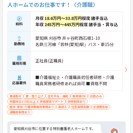
人ホームでのお仕事です！〈介護職〉
月収
18.6万円～33.8万円
程度 諸手当込
給料
年収
245万円～445万円
程度 諸手当・賞与込
愛知県 刈谷市 井ヶ谷町西石根1-10
勤務地
名鉄三河線「若林(愛知)駅」バス・車15分
正社員(正職員)
雇用形態
■介護福祉士・介護職員初任者研修・介護
応募要件
職員実務者研修あれば尚可 ■資格不問
車通勤可
寮・借り上げ
住宅手当・補助
無資格OK
日勤のみ
年間休日110日以上
資格取得サポート
研修制度あり
産休･育休･介護休暇取得実績あり
高収入
社会保険完備
交通費支給
退職金制度あり
愛知県刈谷市に位置する特別養護老人ホームです。