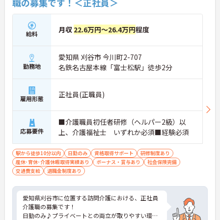
職の募集です！＜正社員＞
月収
22.6万円～26.4万円
程度
給料
愛知県 刈谷市 今川町2-707
勤務地
名鉄名古屋本線「富士松駅」徒歩2分
正社員(正職員)
雇用形態
■介護職員初任者研修（ヘルパー2級）以
応募要件
上、介護福祉士 いずれか必須■経験必須
駅から徒歩10分以内
日勤のみ
資格取得サポート
研修制度あり
産休･育休･介護休暇取得実績あり
ボーナス・賞与あり
社会保険完備
交通費支給
退職金制度あり
愛知県刈谷市に位置する訪問介護における、正社員
介護職の募集です！
日勤のみ♪プライベートとの両立が取りやすい環境