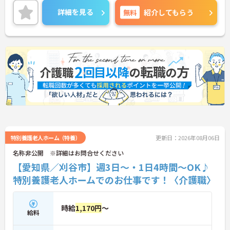
ご興味のある方には面接ポイントをお伝えしますの
詳細を見る
無料
紹介してもらう
で、お気軽にお問い合わせください！
特別養護老人ホーム（特養）
更新日：2026年08月06日
名称非公開 ※詳細はお問合せください
【愛知県／刈谷市】週3日～・1日4時間～OK♪
特別養護老人ホームでのお仕事です！〈介護職〉
時給
1,170円
～
給料