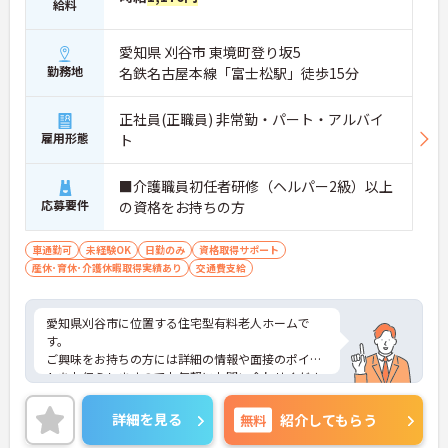
給料
愛知県 刈谷市 東境町登り坂5
勤務地
名鉄名古屋本線「富士松駅」徒歩15分
正社員(正職員) 非常勤・パート・アルバイ
雇用形態
ト
■介護職員初任者研修（ヘルパー2級）以上
応募要件
の資格をお持ちの方
車通勤可
未経験OK
日勤のみ
資格取得サポート
産休･育休･介護休暇取得実績あり
交通費支給
愛知県刈谷市に位置する住宅型有料老人ホームで
す。
ご興味をお持ちの方には詳細の情報や面接のポイン
トをお伝えしますのでお気軽にお問い合わせくださ
いませ。
詳細を見る
無料
紹介してもらう