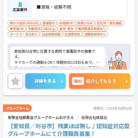
■資格・経験不問
応募要件
駅から徒歩10分以内
車通勤可
未経験OK
残業少なめ
託児所・育児補助
無資格OK
年間休日110日以上
産休･育休･介護休暇取得実績あり
ボーナス・賞与あり
社会保険完備
交通費支給
退職金制度あり
愛知県刈谷市に位置する病院で看護助手の募集で
す。
マイカーでの通勤もOK！年間休日118日もあり、プ
ライベートとの両立を目指す方におすすめの環境で
す◎利用可能な託児施設があり、小さなお子さんが
いる方でも安心して働くことができる環境です♪さ
詳細を見る
無料
紹介してもらう
らに賞与制度があり、頑張りが評価されてしっかり
と還元されます。
こちらの求人にご興味がございましたら面接のポイ
ントもお伝えしますので是非ご応募お待ちしており
ます。
グループホーム
更新日：2026年06月02日
有限会社緑風会グループホームおがきえ
有限会社緑風会
【愛知県／刈谷市】残業ほぼ無し♪認知症対応型
グループホームにて介護職員募集！