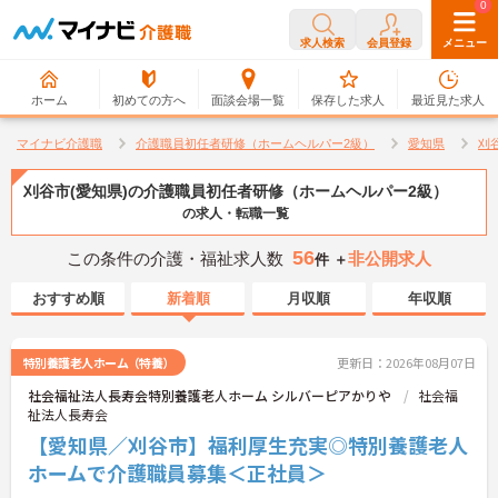
0
0
求人検索
会員登録
メニュー
ホーム
初めての方へ
面談会場一覧
保存した求人
最近見た求人
マイナビ介護職
介護職員初任者研修（ホームヘルパー2級）
愛知県
刈
刈谷市(愛知県)の介護職員初任者研修（ホームヘルパー2級）
の求人・転職一覧
56
この条件の介護・福祉求人数
非公開求人
件 ＋
おすすめ順
新着順
月収順
年収順
特別養護老人ホーム（特養）
更新日：2026年08月07日
社会福祉法人長寿会特別養護老人ホーム シルバーピアかりや
社会福
祉法人長寿会
【愛知県／刈谷市】福利厚生充実◎特別養護老人
ホームで介護職員募集＜正社員＞