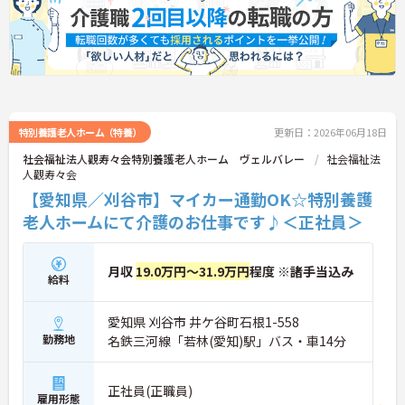
いませ。
特別養護老人ホーム（特養）
更新日：2026年06月18日
社会福祉法人觀寿々会特別養護老人ホーム ヴェルバレー
社会福祉法
人觀寿々会
【愛知県／刈谷市】マイカー通勤OK☆特別養護
老人ホームにて介護のお仕事です♪＜正社員＞
月収
19.0万円～31.9万円
程度 ※諸手当込み
給料
愛知県 刈谷市 井ケ谷町石根1-558
勤務地
名鉄三河線「若林(愛知)駅」バス・車14分
正社員(正職員)
雇用形態