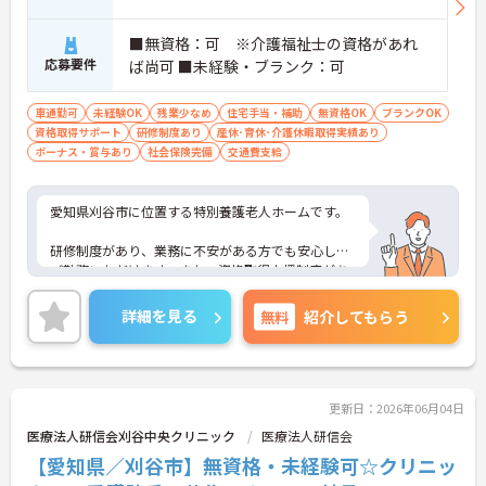
■無資格：可 ※介護福祉士の資格があれ
応募要件
ば尚可 ■未経験・ブランク：可
車通勤可
未経験OK
残業少なめ
住宅手当・補助
無資格OK
ブランクOK
資格取得サポート
研修制度あり
産休･育休･介護休暇取得実績あり
ボーナス・賞与あり
社会保険完備
交通費支給
愛知県刈谷市に位置する特別養護老人ホームです。
研修制度があり、業務に不安がある方でも安心して
ご勤務いただけます。また、資格取得支援制度があ
り、働きながらスキルアップが目指せる環境です。
詳細を見る
無料
紹介してもらう
ご興味をお持ちの方には詳細の情報や面接のポイン
トをお伝えしますのでお気軽にお問い合わせくださ
いませ。
更新日：2026年06月04日
医療法人研信会刈谷中央クリニック
医療法人研信会
【愛知県／刈谷市】無資格・未経験可☆クリニッ