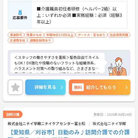
■介護職員初任者研修（ヘルパー2級）以
上：いずれか必須 ■実務経験：必須（経験3
応募要件
年以上）
車通勤可
残業少なめ
年間休日110日以上
ボーナス・賞与あり
社会保険完備
交通費支給
退職金制度あり
＜スタッフの働きやすさを重視＞髪色自由でネイル
もOK！DX強化や役職のないフラットな組織体系、
ハラスメント対策への取り組みなど、さまざまな制
度を設けることでスタッフが安心して働ける環境づ
くりに取り組まれています。
＜ライフスタイルに合わせた勤務形態＞夜勤ありの
詳細を見る
無料
紹介してもらう
シフト常勤、日勤専従、夜勤専従といったさまざま
な働き方が設定されている法人です。
＜チームで連携しながらのお仕事＞一人ひとりが主
体性をもって働くことを大切にしながらも、苦手分
野は互いで補い合うなど、チームとしてしっかりと
訪問介護
更新日：2026年06月24日
連携を取りながら日々の業務に努められています。
株式会社ニチイ学館ニチイケアセンター富士松
株式会社ニチイ学館
ご興味のある方には、面接対策ポイント等、さらに
詳細をお話ししますのでお気軽にご相談ください！
【愛知県／刈谷市】日勤のみ♪訪問介護での介護