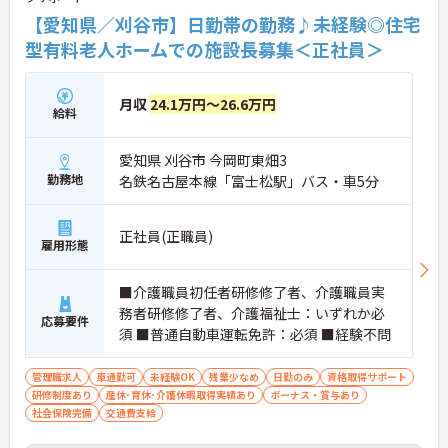
【愛知県／刈谷市】日勤帯の勤務♪未経験◎住宅
型有料老人ホームでの施設長募集＜正社員＞
月収
24.1万円～26.6万円
給料
愛知県 刈谷市 今岡町東畑3
勤務地
名鉄名古屋本線「富士松駅」バス・車5分
正社員(正職員)
雇用形態
■介護職員初任者研修修了者、介護職員実
務者研修修了者、介護福祉士：いずれか必
応募要件
須 ■普通自動車運転免許：必須 ■経験不問
管理職求人
車通勤可
未経験OK
残業少なめ
日勤のみ
資格取得サポート
研修制度あり
産休･育休･介護休暇取得実績あり
ボーナス・賞与あり
社会保険完備
交通費支給