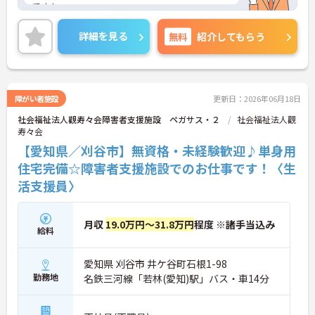
です！
ご興味ある方には、面接対策ポイントなど、さらに
詳細をお話しいたしますのでお気軽にご相談くださ
詳細を見る
無料
紹介してもらう
い。
障がい者施設
更新日：2026年06月18日
社会福祉法人觀寿々会障害者支援施設 ペガサス・２
社会福祉法人觀
寿々会
【愛知県／刈谷市】無資格・未経験歓迎♪単身用
住宅完備☆障害者支援施設でのお仕事です！〈生
活支援員〉
月収
19.0万円～31.8万円
程度 ※諸手当込み
給料
愛知県 刈谷市 井ケ谷町石根1-98
勤務地
名鉄三河線「若林(愛知)駅」バス・車14分