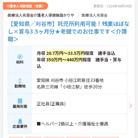
介護老人保健施設（老健）
更新日：2026年08月04日
医療法人光慈会介護老人保健施設かりや
医療法人光慈会
【愛知県／刈谷市】託児所利用可能！残業ほぼな
し×賞与3.5ヶ月分★老健でのお仕事です＜介護
職＞
月収
20.7万円～33.5万円
程度 諸手当込
年収
350万円～440万円
程度 諸手当・賞与
給料
込
愛知県 刈谷市 小垣江町新庄33番地
勤務地
名鉄三河線「小垣江駅」徒歩20分
正社員(正職員)
雇用形態
■ヘルパー2級以上・介護福祉士優遇
応募要件