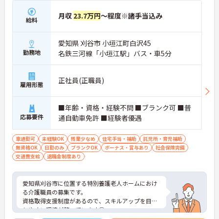
月収
23.7万円
～程度※諸手当込み
給料
愛知県 刈谷市 小垣江町白沢45
勤務地
名鉄三河線「小垣江駅」バス・車5分
正社員(正職員)
雇用形態
■年齢・資格・経験不問 ■ブランク可 ■普
応募要件
通自動車免許 ■経験者優遇
車通勤可
未経験OK
残業少なめ
住宅手当・補助
託児所・育児補助
無資格OK
日勤のみ
ブランクOK
ボーナス・賞与あり
社会保険完備
交通費支給
退職金制度あり
愛知県刈谷市に位置する特別養護老人ホームにおけ
る介護職員の募集です。
資格取得支援制度があるので、スキルアップを目指
しやすい環境が整っています◎
マイカー通勤可能なので通勤ラクラク♪