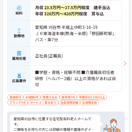
月収
23.5万円～27.5万円
程度 諸手当込
給料
年収
320万円～420万円
程度 賞与込
愛知県 刈谷市 半城土中町3-16-19
ＪＲ東海道本線(熱海－米原)「野田新町駅」
勤務地
バス・車7分
正社員(正職員)
雇用形態
■学歴・資格・経験不問 ■介護職員初任者
研修（ヘルパー2級）以上の資格があれば尚
応募要件
可
車通勤可
未経験OK
残業少なめ
無資格OK
年間休日110日以上
ブランクOK
ボーナス・賞与あり
社会保険完備
交通費支給
愛知県刈谷市に位置する住宅型有料老人ホームで
す。
ご興味をお持ちの方には詳細の情報や面接のポイン