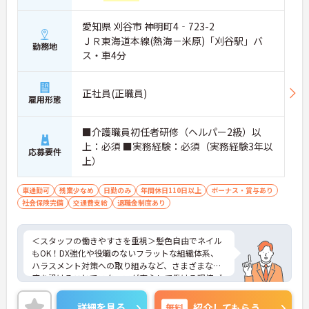
愛知県 刈谷市 神明町4‐723-2
ＪＲ東海道本線(熱海－米原)「刈谷駅」バ
勤務地
ス・車4分
正社員(正職員)
雇用形態
■介護職員初任者研修（ヘルパー2級）以
上：必須 ■実務経験：必須（実務経験3年以
応募要件
上）
車通勤可
残業少なめ
日勤のみ
年間休日110日以上
ボーナス・賞与あり
社会保険完備
交通費支給
退職金制度あり
＜スタッフの働きやすさを重視＞髪色自由でネイル
もOK！DX強化や役職のないフラットな組織体系、
ハラスメント対策への取り組みなど、さまざまな制
度を設けることでスタッフが安心して働ける環境づ
くりに取り組まれています。
＜ライフスタイルに合わせた勤務形態＞夜勤ありの
詳細を見る
無料
紹介してもらう