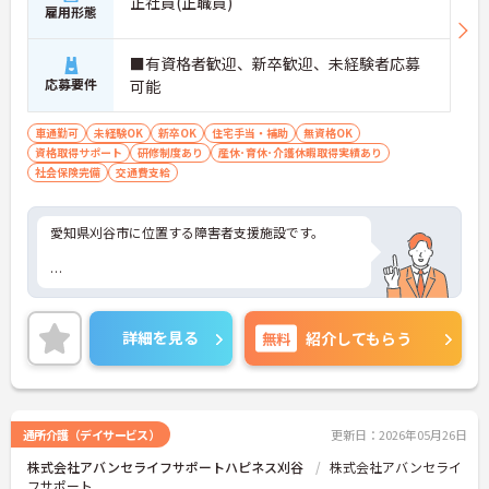
正社員(正職員)
雇用形態
■有資格者歓迎、新卒歓迎、未経験者応募
応募要件
可能
車通勤可
未経験OK
新卒OK
住宅手当・補助
無資格OK
資格取得サポート
研修制度あり
産休･育休･介護休暇取得実績あり
社会保険完備
交通費支給
愛知県刈谷市に位置する障害者支援施設です。
ご興味をお持ちの方には詳細の情報や面接のポイン
トをお伝えしますのでお気軽にお問い合わせくださ
詳細を見る
無料
紹介してもらう
いませ。
通所介護（デイサービス）
更新日：2026年05月26日
株式会社アバンセライフサポートハピネス刈谷
株式会社アバンセライ
フサポート