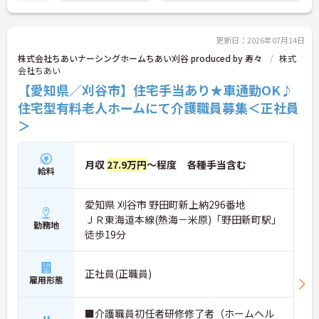
更新日：2026年07月14日
株式会社ちあいナーシングホームちあい刈谷 produced by 寿々
株式
会社ちあい
【愛知県／刈谷市】住宅手当あり★車通勤OK♪
住宅型有料老人ホームにて介護職員募集＜正社員
＞
月収
27.9万円
～程度 各種手当含む
給料
愛知県 刈谷市 野田町新上納296番地
ＪＲ東海道本線(熱海－米原)「野田新町駅」
勤務地
徒歩19分
正社員(正職員)
雇用形態
■介護職員初任者研修修了者（ホームヘル