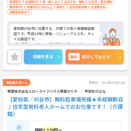
車通勤可
未経験OK
寮・借り上げ
住宅手当・補助
託児所・育児補助
無資格OK
年間休日110日以上
高収入
社会保険完備
交通費支給
退職金制度あり
愛知県刈谷市に位置する、3F建ての老人保健施設施
設です。平成24年に移転・リニューアルされ、キレ
イな施設です。
1Fは通所リハビリフロアで定員60名のにぎやかなフ
ロアです。プレイスペースとリハビリスペースでコ
グニサイズや脳トレなどをします。2F・3Fが入所ス
詳細を見る
無料
紹介してもらう
ペースとなっており、2Fが認知床フロア（40床）、
3Fが一般フロア (60床)です。
介護ロボットの導入、電子カルテの導入見込みな
ど、職員の方々に負担軽減への取り組みを積極的に
取り入れている施設です。また、在宅復帰にもちか
有料老人ホーム
更新日：2026年07月16日
らを入れており、明るく活気のある職場です。
琴葉株式会社スローライフハウス琴葉かりや
琴葉株式会社
風通しの良い職場なので、目安箱などを通じて職員
の意見が反映されやすくなっております。
【愛知県／刈谷市】無料駐車場完備★未経験歓迎
少しでも興味をお持ちの方は、お電話にて詳細をお
♪住宅型有料老人ホームでのお仕事です！〈介護
伝え致しますのでお気軽にお問い合わせ下さい♪
職〉
時給
1,170円
～