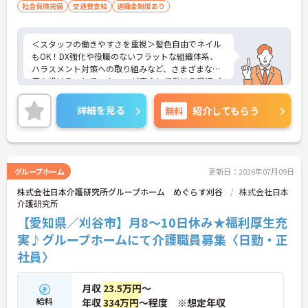
社会保険完備
交通費支給
退職金制度あり
＜スタッフの働きやすさを重視＞髪色自由でネイル
もOK！DX強化や役職のないフラットな組織体系、
ハラスメント対策への取り組みなど、さまざまな制
度を設けることでスタッフが安心して働ける環境づ
くりに取り組まれています。
＜ライフスタイルに合わせた勤務形態＞夜勤ありの
詳細を見る
無料
紹介してもらう
シフト常勤、日勤専従、夜勤専従といったさまざま
な働き方が設定されている法人です。
＜チームで連携しながらのお仕事＞一人ひとりが主
体性をもって働くことを大切にしながらも、苦手分
野は互いで補い合うなど、チームとしてしっかりと
グループホーム
更新日：2026年07月09日
連携を取りながら日々の業務に努められています。
株式会社日本介護研究所グループホーム めぐらす刈谷
株式会社日本
ご興味のある方には、面接対策ポイント等、さらに
介護研究所
詳細をお話ししますのでお気軽にご相談ください！
【愛知県／刈谷市】月8～10日休み★福利厚生充
実♪グループホームにて介護職員募集〈日勤・正
社員〉
月収
23.5万円
～
給料
年収
334万円
～程度 ※想定年収