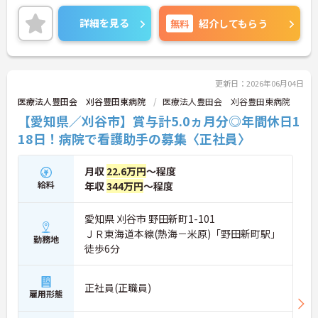
ご興味ある方には、面接対策ポイントなど、さらに
詳細をお話しいたしますのでお気軽にご相談くださ
詳細を見る
無料
紹介してもらう
い。
更新日：2026年06月04日
医療法人豊田会 刈谷豊田東病院
医療法人豊田会 刈谷豊田東病院
【愛知県／刈谷市】賞与計5.0ヵ月分◎年間休日1
18日！病院で看護助手の募集〈正社員〉
月収
22.6万円
～程度
給料
年収
344万円
～程度
愛知県 刈谷市 野田新町1-101
ＪＲ東海道本線(熱海－米原)「野田新町駅」
勤務地
徒歩6分
正社員(正職員)
雇用形態