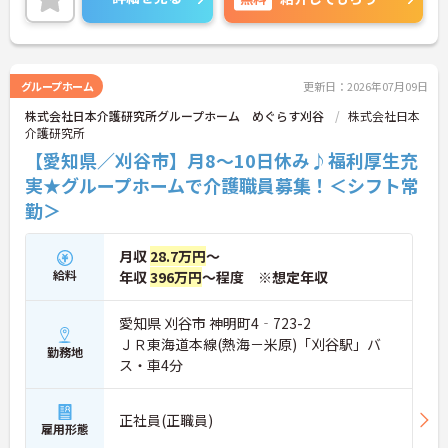
シフト常勤、日勤専従、夜勤専従といったさまざま
な働き方が設定されている法人です。
＜チームで連携しながらのお仕事＞一人ひとりが主
体性をもって働くことを大切にしながらも、苦手分
野は互いで補い合うなど、チームとしてしっかりと
グループホーム
更新日：2026年07月09日
連携を取りながら日々の業務に努められています。
株式会社日本介護研究所グループホーム めぐらす刈谷
株式会社日本
ご興味のある方には、面接対策ポイント等、さらに
介護研究所
詳細をお話ししますのでお気軽にご相談ください！
【愛知県／刈谷市】月8～10日休み♪福利厚生充
実★グループホームで介護職員募集！＜シフト常
勤＞
月収
28.7万円
～
給料
年収
396万円
～程度 ※想定年収
愛知県 刈谷市 神明町4‐723-2
ＪＲ東海道本線(熱海－米原)「刈谷駅」バ
勤務地
ス・車4分
正社員(正職員)
雇用形態