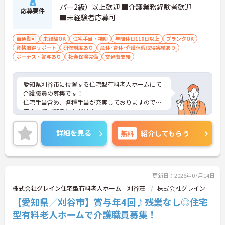
パー2級）以上歓迎 ■介護業務経験者歓迎
応募要件
■未経験者応募可
車通勤可
未経験OK
住宅手当・補助
年間休日110日以上
ブランクOK
資格取得サポート
研修制度あり
産休･育休･介護休暇取得実績あり
ボーナス・賞与あり
社会保険完備
交通費支給
愛知県刈谷市に位置する住宅型有料老人ホームにて
介護職員の募集です！
住宅手当含め、各種手当が充実しておりますので、
安心してご就業いただけます。
車通勤可能で無料の駐車場を完備しているので通勤
楽々です♪
詳細を見る
無料
紹介してもらう
ご興味をお持ちの方には詳細の情報や面接のポイン
トをお伝えしますのでお気軽にお問い合わせくださ
いませ。
更新日：2026年07月14日
株式会社グレイン住宅型有料老人ホーム 刈谷荘
株式会社グレイン
【愛知県／刈谷市】賞与年4回♪残業なし◎住宅
型有料老人ホームで介護職員募集！