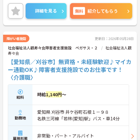
境です。
また、教育体制が大変充実しているのも魅力のひと
詳細を見る
無料
紹介してもらう
つ！資格取得のための費用を負担していただけま
す。
ご興味のある方は、詳細についてお伝えいたします
のでお気軽にお問い合わせください！
障がい者施設
更新日：2026年05月28日
社会福祉法人觀寿々会障害者支援施設 ペガサス・２
社会福祉法人觀
寿々会
【愛知県／刈谷市】無資格・未経験歓迎♪マイカ
ー通勤OK♪障害者支援施設でのお仕事です！
〈介護職〉
時給
1,140円
～
給料
愛知県 刈谷市 井ケ谷町石根１－９８
勤務地
名鉄三河線「若林(愛知)駅」バス・車14分
非常勤・パート・アルバイト
雇用形態