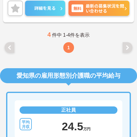
できるので、メリハリをつけたご就業が可能です◎
最新の募集状況を問
各種手当が充実しているので、長期的な就業ができ
詳細を見る
無料
い合わせる
る環境が整っているのもおすすめポイントです♪
ご興味がありましたら、詳細をお伝えしますので、
お気軽にお問い合わせください！
4
件中 1-4件を表示
1
愛知県の雇用形態別介護職の平均給与
正社員
24.5
万円