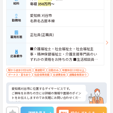
給料
年収
350万円
～
愛知県 刈谷市
勤務地
名鉄名古屋本線
正社員(正職員)
雇用形態
■介護福祉士・社会福祉士・社会福祉主
事・精神保健福祉士・介護支援専門員のい
応募要件
ずれかの資格をお持ちの方 ■生活相談員と
しての経験があればなお可
駅から徒歩10分以内
車通勤可
日勤のみ
年間休日110日以上
ボーナス・賞与あり
社会保険完備
交通費支給
退職金制度あり
愛知県刈谷市に位置するデイサービスです。
ご興味をお持ちの方には詳細の情報や面接のポイン
トをお伝えしますのでお気軽にお問い合わせくださ
いませ。
詳細を見る
無料