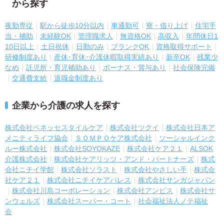
から探す
夜勤専従
駅から徒歩10分以内
車通勤可
寮・借り上げ
住宅手
当・補助
未経験OK
管理職求人
無資格OK
高収入
年間休日1
10日以上
土日祝休
日勤のみ
ブランクOK
資格取得サポート
研修制度あり
産休･育休･介護休暇取得実績あり
新卒OK
残業少
なめ
託児所・育児補助あり
ボーナス・賞与あり
社会保険完備
交通費支給
退職金制度あり
企業から介護の求人を探す
株式会社ベネッセスタイルケア
株式会社ツクイ
株式会社日本ア
メニティライフ協会
ＳＯＭＰＯケア株式会社
ソーシャルインク
ルー株式会社
株式会社SOYOKAZE
株式会社ケア２１
ALSOK
介護株式会社
株式会社ケアリッツ・アンド・パートナーズ
株式
会社ニチイ学館
株式会社ソラスト
株式会社やさしい手
株式会
社ケア２１
株式会社ニチイケアパレス
株式会社サンガジャパン
株式会社川島コーポレーション
株式会社アンビス
株式会社サ
ンウェルズ
株式会社スーパー・コート
社会福祉法人ノテ福祉
会