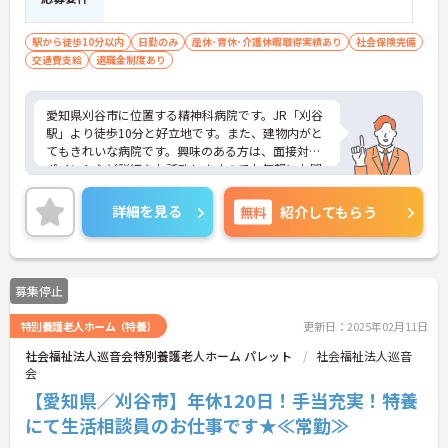
駅から徒歩10分以内
日勤のみ
産休･育休･介護休暇取得実績あり
社会保険完備
交通費支給
退職金制度あり
愛知県刈谷市に位置する精神科病院です。JR「刈谷
駅」より徒歩10分と好立地です。また、建物内がと
てもきれいな病院です。興味のある方は、面接対策
ポイントなど詳細をお話致しますのでお気軽にお問
い合わせ下さい。
詳細を見る
無料
紹介してもらう
募集停止
特別養護老人ホーム（特養）
更新日：2025年02月11日
社会福祉法人巡音会特別養護老人ホーム パレット
社会福祉法人巡音
会
【愛知県／刈谷市】年休120日！手当充実！特養
にて生活相談員のお仕事です★≪常勤≫