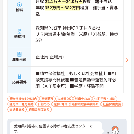
月収
22.1万円～24.0万円
程度 諸手当込
年収
352万円～382万円
程度 諸手当・賞与
給料
込
愛知県 刈谷市 神田町１丁目３番地
ＪＲ東海道本線(熱海－米原)「刈谷駅」徒歩
勤務地
5分
正社員(正職員)
雇用形態
■精神保健福祉士もしくは社会福祉士 ■相
談支援専門員歓迎 ■普通自動車運転免許必
応募要件
須（ＡＴ限定可） ■学歴・経験不問
駅から徒歩10分以内
車通勤可
未経験OK
残業少なめ
住宅手当・補助
託児所・育児補助
日勤のみ
産休･育休･介護休暇取得実績あり
社会保険完備
交通費支給
退職金制度あり
愛知県刈谷市に位置する障がい者支援センターで
す。