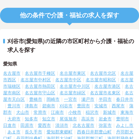
他の条件で介護・福祉の求人を探す
刈谷市(愛知県)の近隣の市区町村から介護・福祉の
求人を探す
愛知県
名古屋市
名古屋市千種区
名古屋市東区
名古屋市北区
名古屋
市西区
名古屋市中村区
名古屋市中区
名古屋市昭和区
名古屋
市瑞穂区
名古屋市熱田区
名古屋市中川区
名古屋市港区
名古
屋市南区
名古屋市守山区
名古屋市緑区
名古屋市名東区
名古
屋市天白区
豊橋市
岡崎市
一宮市
瀬戸市
半田市
春日井市
豊川市
津島市
碧南市
刈谷市
豊田市
安城市
西尾市
蒲
郡市
犬山市
常滑市
江南市
小牧市
稲沢市
新城市
東海市
大府市
知多市
知立市
尾張旭市
高浜市
岩倉市
豊明市
日進市
田原市
愛西市
清須市
北名古屋市
弥富市
みよし市
あま市
長久手市
愛知郡東郷町
西春日井郡豊山町
丹羽郡大
口町
丹羽郡扶桑町
海部郡大治町
海部郡蟹江町
海部郡飛島村