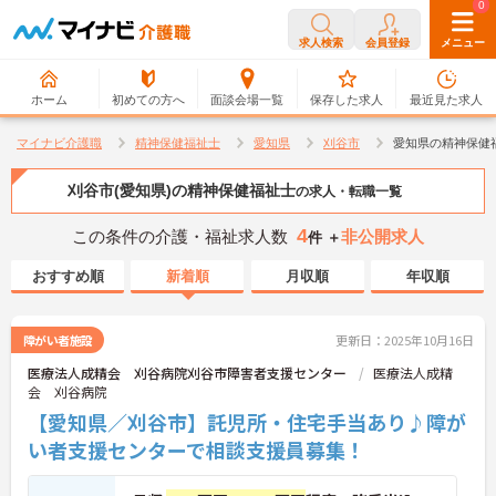
0
0
求人検索
会員登録
メニュー
ホーム
初めての方へ
面談会場一覧
保存した求人
最近見た求人
マイナビ介護職
精神保健福祉士
愛知県
刈谷市
愛知県の精神保健
刈谷市(愛知県)の精神保健福祉士
の求人・転職一覧
4
この条件の介護・福祉求人数
非公開求人
件 ＋
おすすめ順
新着順
月収順
年収順
障がい者施設
更新日：2025年10月16日
医療法人成精会 刈谷病院刈谷市障害者支援センター
医療法人成精
会 刈谷病院
【愛知県／刈谷市】託児所・住宅手当あり♪障が
い者支援センターで相談支援員募集！