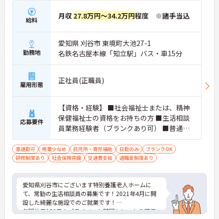
月収
27.8万円～34.2万円
程度 ※諸手当込
給料
愛知県 刈谷市 東境町大池27-1
勤務地
名鉄名古屋本線「知立駅」バス・車15分
正社員(正職員)
雇用形態
【資格・経験】 ■社会福祉士または、精神
保健福祉士の資格をお持ちの方 ■生活相談
応募要件
員業務経験者（ブランクあり可） ■普通自
動車運転免許（AT限定可）
車通勤可
残業少なめ
託児所・育児補助
日勤のみ
ブランクOK
研修制度あり
社会保険完備
交通費支給
退職金制度あり
愛知県刈谷市にございます特別養護老人ホームに
て、常勤の生活相談員の募集です！2021年4月に開
設した綺麗な施設でのご就業です！
年間休日120日！プライベート時間もしっかり確保