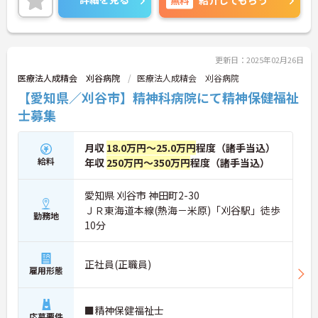
紹介してもらう
更新日：2025年02月26日
医療法人成精会 刈谷病院
医療法人成精会 刈谷病院
【愛知県／刈谷市】精神科病院にて精神保健福祉
士募集
月収
18.0万円～25.0万円
程度（諸手当込）
給料
年収
250万円～350万円
程度（諸手当込）
愛知県 刈谷市 神田町2-30
ＪＲ東海道本線(熱海－米原)「刈谷駅」徒歩
勤務地
10分
正社員(正職員)
雇用形態
■精神保健福祉士
応募要件