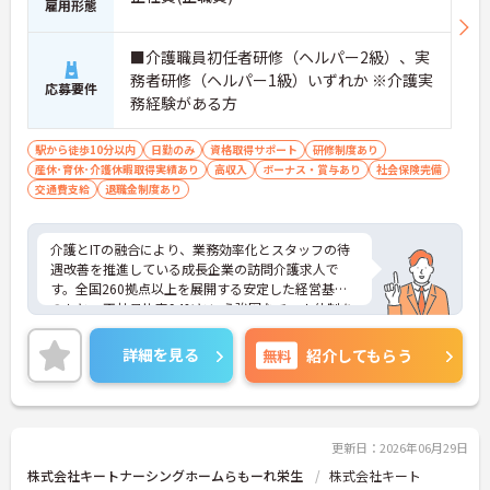
雇用形態
■介護職員初任者研修（ヘルパー2級）、実
務者研修（ヘルパー1級）いずれか ※介護実
応募要件
務経験がある方
駅から徒歩10分以内
日勤のみ
資格取得サポート
研修制度あり
産休･育休･介護休暇取得実績あり
高収入
ボーナス・賞与あり
社会保険完備
交通費支給
退職金制度あり
介護とITの融合により、業務効率化とスタッフの待
遇改善を推進している成長企業の訪問介護求人で
す。全国260拠点以上を展開する安定した経営基盤
のもと、正社員比率94%という強固なチーム体制を
構築しています。資格手当や年2回の評価面談など、
専門資格と成果が収入に直結する仕組みが整ってい
詳細を見る
無料
紹介してもらう
ます。夜勤なしの完全週休2日制（曜日固定）を採用
し、日々の記録業務はスマートフォンで完結するた
め、施設勤務特有の不規則なシフトや煩雑な事務作
業の負担を抑え、ケアに専念できます。定期的な面
談で不安を解消できるフォロー体制もあり、介護福
更新日：2026年06月29日
祉士の資格取得やサ責や管理者への着実なキャリア
株式会社キートナーシングホームらもーれ栄生
株式会社キート
アップを目指す有資格者の方に推奨できる環境で