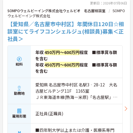
更新日：2026年07月06日
SOMPOウェルビーイング株式会社ウェルビオ 名古屋相談室
SOMPO
ウェルビーイング株式会社
【愛知県／名古屋市中村区】年間休日120日☆相
談室にてライフコンシェルジュ(相談員)募集＜正
社員＞
年収
450万円～600万円
程度 ■標準賞与額
を含む
給料
年収
450万円～600万円
程度 ■標準賞与額
を含む
愛知県 名古屋市中村区 名駅3‐28-12 大名
古屋ビルヂング11F 1165室
勤務地
ＪＲ東海道本線(熱海－米原)「名古屋駅」徒
歩2分
正社員(正職員)
雇用形態
■四年制大学以上または介護・医療系専門