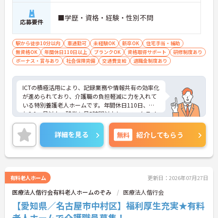
度と少なく、体力的なゆとりを持ってご入居者様と
向き合えます。
■学歴・資格・経験・性別不問
応募要件
【ご家族も安心できる、圧倒的な福利厚生が整って
います】
駅から徒歩10分以内
車通勤可
未経験OK
新卒OK
住宅手当・補助
・ご家族分も含めて年間3万円までの医療費補助
無資格OK
年間休日110日以上
ブランクOK
資格取得サポート
研修制度あり
や、教育サービスの70%割引など、生活全体を支え
ボーナス・賞与あり
社会保険完備
交通費支給
退職金制度あり
る独自の福利厚生が利用できます。
・小学校3年生までの時短・夜勤免除制度があり、
男性の育休取得実績も豊富なため、ライフステージ
ICTの積極活用により、記録業務や情報共有の効率化
が変化しても安心です。
が進められており、介護職の負担軽減に力を入れて
いる特別養護老人ホームです。年間休日110日、賞
【プライベートとの両立がしやすい環境です】
与3.0ヶ月以上、残業も月5時間以内と、ワークライ
・有給取得促進手当の支給や、5連休以上の長期休
フバランスを重視したい方におすすめの環境です。
暇を取得できる仕組みがあり、しっかりと心身をリ
夜勤は実働8時間のショート夜勤で、一般的な長時
詳細を見る
無料
紹介してもらう
フレッシュできます。
間夜勤に比べて身体的負担が少ない点も魅力。さら
・中途入社比率が6割を超えており、風通しが良
に、誕生日お祝金や3年ごとのリフレッシュ休暇（7
く、新しい方もこれまでの経験を活かしてすぐに馴
日間付与）など福利厚生も充実しており、長く安心
染める温かい社風です。
して働ける職場です。中村日赤駅から徒歩7分と通勤
しやすい立地も嬉しいポイントです。
有料老人ホーム
更新日：2026年07月27日
医療法人偕行会有料老人ホームのぞみ
医療法人偕行会
【愛知県／名古屋市中村区】福利厚生充実★有料
老人ホームで介護職員募集！