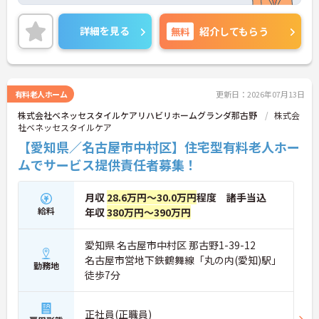
のもと、正社員比率94%という強固なチーム体制を
構築しています。介護福祉士資格手当や年2回の評価
面談など、専門資格と成果が収入に直結する仕組み
詳細を見る
無料
紹介してもらう
が整っています。夜勤なしの完全週休2日制（曜日固
定）を採用し、日々の記録業務はスマートフォンで
完結するため、施設勤務特有の不規則なシフトや煩
雑な事務作業の負担を抑え、ケアに専念できます。
定期的な面談で不安を解消できるフォロー体制もあ
有料老人ホーム
更新日：2026年07月13日
り、介護福祉士としてサ責や管理者への着実なキャ
株式会社ベネッセスタイルケアリハビリホームグランダ那古野
株式会
リアアップを目指す有資格者の方に推奨できる環境
社ベネッセスタイルケア
です。
【愛知県／名古屋市中村区】住宅型有料老人ホー
★おすすめPOINT★
ムでサービス提供責任者募集！
【夜勤なし・曜日固定の休日で、身体への負担を抑
えた働き方が実現できます】
・8:00～19:00の間での実働8時間勤務で夜勤が存在
月収
28.6万円～30.0万円
程度 諸手当込
しないため、生活リズムを整えながら健康的に働き
給料
年収
380万円～390万円
続けることができます
・完全週休2日制（曜日固定）を採用していること
により、先々の予定が立てやすくプライベートの時
愛知県 名古屋市中村区 那古野1-39-12
間をしっかりと確保できる環境です
名古屋市営地下鉄鶴舞線「丸の内(愛知)駅」
勤務地
徒歩7分
【専門資格を活かした収入アップと明確なキャリア
形成が期待できます】
・介護福祉士資格手当が支給されるほか、年2回の
正社員(正職員)