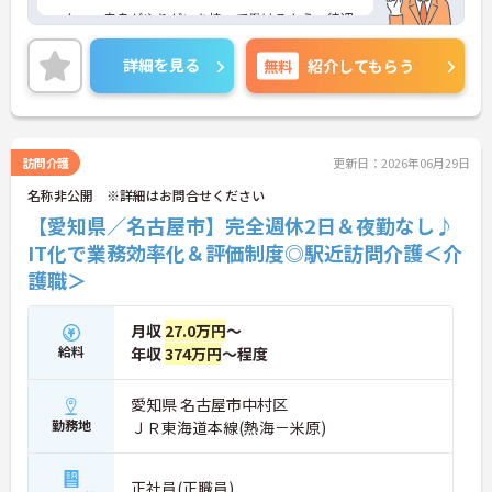
スタッフ自身がやりがいを持って働けるよう、待遇
の改善や教育制度などの取り組みに力を入れていま
す。入社後の研修はもちろん、介護技術研修、PC研
詳細を見る
無料
紹介してもらう
修、マナー研修、資格取得のための勉強会等ステッ
プに応じて用意されており安心してご就業いただけ
ます。
ご興味のある方には、面接対策ポイントなど、さら
訪問介護
更新日：2026年06月29日
に詳細をお話いたしますので、お気軽にご相談くだ
名称非公開 ※詳細はお問合せください
さい。
【愛知県／名古屋市】完全週休2日＆夜勤なし♪
IT化で業務効率化＆評価制度◎駅近訪問介護＜介
護職＞
月収
27.0万円
～
給料
年収
374万円
～程度
愛知県 名古屋市中村区
勤務地
ＪＲ東海道本線(熱海－米原)
正社員(正職員)