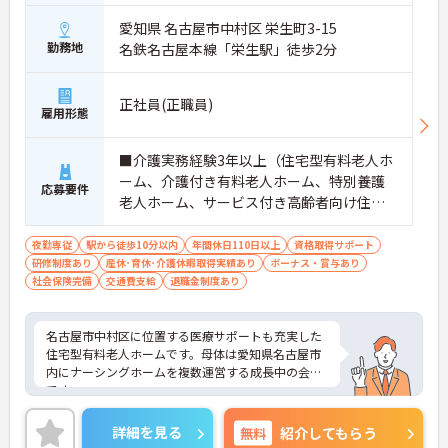
愛知県 名古屋市中村区 栄生町3-15
勤務地
名鉄名古屋本線「栄生駅」徒歩2分
正社員(正職員)
雇用形態
■介護実務経験3年以上（住宅型有料老人ホ
ーム、介護付き有料老人ホーム、特別養護
応募要件
老人ホーム、サービス付き高齢者向け住宅
等での身体介護経験がある方） ■排泄介
助、移乗介助、食事介助などの身体介護を
夜勤専従
駅から徒歩10分以内
年間休日110日以上
資格取得サポート
研修制度あり
産休･育休･介護休暇取得実績あり
一通り自立して対応できる ■施設内訪問介
ボーナス・賞与あり
社会保険完備
交通費支給
退職金制度あり
護または訪問介護の経験者歓迎
名古屋市中村区に位置する医療サポートも充実した
住宅型有料老人ホームです。母体は愛知県名古屋市
内にナーシングホームを複数運営する成長中の会社
です。
ご興味のある方には、面接対策ポイントなど、さら
に詳細をお話ししますのでお気軽にご相談くださ
詳細を見る
無料
紹介してもらう
い！