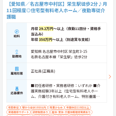
【愛知県／名古屋市中村区】栄生駅徒歩2分♪月
す。
11回程度◎住宅型有料老人ホーム／夜勤専従介
★おすすめPOINT★
護職
【夜勤なし・曜日固定の休日で、身体への負担を抑
えた働き方が実現できます】
・8:00～19:00の間での実働8時間勤務で夜勤が存在
月収
29.2万円
～以上（夜勤11回分・資格手
しないため、生活リズムを整えながら健康的に働き
当込み）
給料
続けることができます
年収
350万円
～以上（別途賞与支給）
・完全週休2日制（曜日固定）を採用していること
により、先々の予定が立てやすくプライベートの時
間をしっかりと確保できる環境です
愛知県 名古屋市中村区 栄生町3-15
勤務地
名鉄名古屋本線「栄生駅」徒歩2分
【専門資格を活かした収入アップと明確なキャリア
形成が期待できます】
・資格手当が支給されるほか、年2回の評価面談で
正社員(正職員)
雇用形態
個人の頑張りが給与に還元される仕組みが整ってい
ます
・サービス提供責任者や管理者へのキャリアアップ
■初任者研修・実務者研修：いずれか ■介
も目指せます
護実務経験3年以上（住宅型有料老人ホー
応募要件
ム、介護付き有料老人ホーム、特別養護老
【IT化と手厚いフォロー体制により、業務のストレ
スを軽減できます】
人ホーム、サービス付き高齢者向け住宅等
・記録票の提出やシフト確認をすべてスマートフォ
での身体介護経験がある方） ■排泄介助、
夜勤専従
駅から徒歩10分以内
残業少なめ
年間休日110日以上
ンで行えるため、手書きの書類作成や事業所への移
資格取得サポート
移乗介助、食事介助などの身体介護を一通
研修制度あり
産休･育休･介護休暇取得実績あり
動の手間が省けケア業務に集中できます