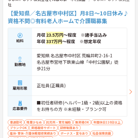
社
【愛知県／名古屋市中村区】月8日～10日休み♪
資格不問◎有料老人ホームで介護職募集
月収
23.5万円
～程度 ※諸手当込み
給料
年収
337万円
～程度 ※想定年収
愛知県 名古屋市中村区 荒輪井町2-16-1
名古屋市営地下鉄東山線「中村公園駅」徒
勤務地
歩21分
正社員(正職員)
雇用形態
■初任者研修(ヘルパー1級・2級)以上の資格
応募要件
をお持ちの方 ※未経験・ブランク可
車通勤可
残業少なめ
託児所・育児補助
無資格OK
年間休日110日以上
ブランクOK
資格取得サポート
研修制度あり
産休･育休･介護休暇取得実績あり
ボーナス・賞与あり
社会保険完備