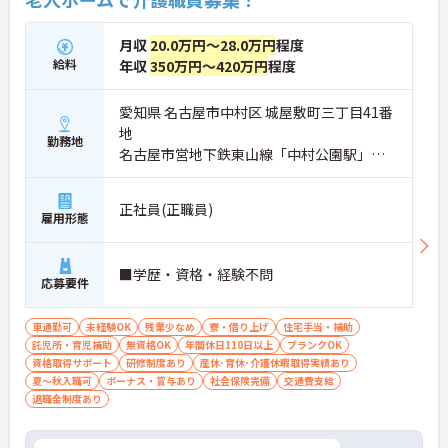
月収
20.0万円～28.0万円
程度
給料
年収
350万円～420万円
程度
愛知県 名古屋市中村区 城屋敷町三丁目41番
地
勤務地
名古屋市営地下鉄東山線「中村公園駅」徒
歩16分
正社員(正職員)
雇用形態
■学歴・資格・経験不問
応募要件
車通勤可
未経験OK
残業少なめ
寮・借り上げ
住宅手当・補助
託児所・育児補助
無資格OK
年間休日110日以上
ブランクOK
資格取得サポート
研修制度あり
産休･育休･介護休暇取得実績あり
夏～秋入職可
ボーナス・賞与あり
社会保険完備
交通費支給
退職金制度あり