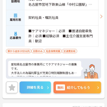
勤務地
名古屋市営地下鉄東山線「中村公園駅」徒
歩1分
契約社員・嘱託社員
雇用形態
■ケアマネジャー：必須 ■普通自動車免
許：必須 ■経験必須 ■主任介護支援専門
応募要件
員：歓迎
駅から徒歩10分以内
日勤のみ
社会保険完備
交通費支給
愛知県名古屋市の事業所にてケアマネジャーの募集
です。
大手法人の為福利厚生が充実◎特別報酬制度もあ
り、頑張りが評価される環境です！
リフレッシュ休暇が年間17日とプライベートとの両
立も可能です。
詳細を見る
無料
紹介してもらう
ご興味のある方には、面接対策ポイントなどさらに
詳細をお話いたしますので、お気軽にご相談くださ
い。