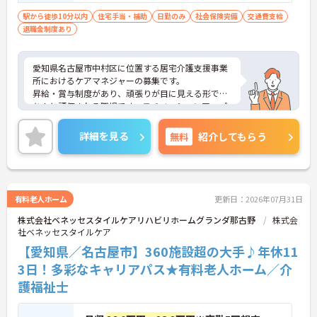
駅から徒歩10分以内
住宅手当・補助
日勤のみ
社会保険完備
交通費支給
退職金制度あり
愛知県名古屋市中村区に位置する居宅介護支援事業
所におけるケアマネジャーの募集です。
昇給・賞与制度があり、頑張りが目に見える形でき
ちんと評価される職場です。モチベーションアップ
につながります。
ご興味のある方には、面接対策ポイントなど、さら
詳細を見る
無料
紹介してもらう
に詳細をご案内しますのでお気軽にご相談くださ
い！
有料老人ホーム
更新日：2026年07月31日
株式会社ベネッセスタイルケアリハビリホームグランダ那古野
株式会
社ベネッセスタイルケア
【愛知県／名古屋市】360施設超の大手♪年休11
3日！多彩なキャリアパス★有料老人ホーム／介
護福祉士