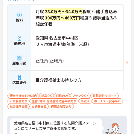
月収
28.0万円～34.0万円
程度 ※諸手当込み
年収
396万円～468万円
程度※諸手当込み※
給料
想定年収
愛知県 名古屋市中村区
勤務地
ＪＲ東海道本線(熱海－米原)
正社員(正職員)
雇用形態
■介護福祉士お持ちの方
応募要件
駅から徒歩10分以内
新卒OK
日勤のみ
ブランクOK
資格取得サポート
研修制度あり
産休･育休･介護休暇取得実績あり
高収入
ボーナス・賞与あり
社会保険完備
交通費支給
退職金制度あり
愛知県名古屋市中村区に位置する訪問介護ステーシ
ョンにてサービス提供責任者募集です。