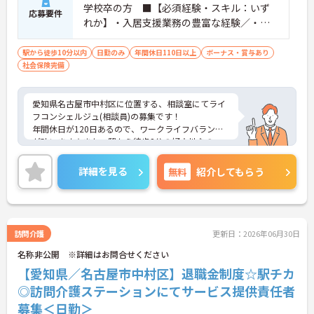
学校卒の方 ■【必須経験・スキル：いず
応募要件
れか】・入居支援業務の豊富な経験／・介
護施設経営責任者経験／・生命保険募集に
関する実務経験または資格保有 ■【歓迎
駅から徒歩10分以内
日勤のみ
年間休日110日以上
ボーナス・賞与あり
社会保険完備
する保有資格】介護福祉士、介護支援専門
員（ケアマネジャー）、社会福祉士
愛知県名古屋市中村区に位置する、相談室にてライ
フコンシェルジュ(相談員)の募集です！
年間休日が120日あるので、ワークライフバランス
が叶います☆また、駅から徒歩2分の好立地なの
で、通勤らくらくです♪
ご興味のある方には、面接対策ポイントなど、さら
詳細を見る
無料
紹介してもらう
に詳細をお話しいたしますのでお気軽にご相談くだ
さい！
訪問介護
更新日：2026年06月30日
名称非公開 ※詳細はお問合せください
【愛知県／名古屋市中村区】退職金制度☆駅チカ
◎訪問介護ステーションにてサービス提供責任者
募集＜日勤＞