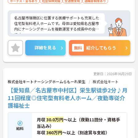
ボーナス・賞与あり
社会保険完備
交通費支給
退職金制度あり
り自立して対応できる ■施設内訪問介護ま
・定期的な面談を通じて上司がフォローする体制が
たは訪問介護の経験者歓迎
あり、訪問介護でありながら孤立することなくチー
ムの支援を受けながら業務に取り組めます
名古屋市瑞穂区に位置する医療サポートも充実した
住宅型有料老人ホームです。母体は愛知県名古屋市
内にナーシングホームを複数運営する成長中の会社
です。
ご興味のある方には、面接対策ポイントなど、さら
に詳細をお話ししますのでお気軽にご相談くださ
詳細を見る
無料
紹介してもらう
い！
更新日：2026年06月29日
株式会社キートナーシングホームらもーれ栄生
株式会社キート
【愛知県／名古屋市中村区】栄生駅徒歩2分♪月
11回程度◎住宅型有料老人ホーム／夜勤専従介
護福祉士
月収
30.0万円
～以上（夜勤11回分・資格手
当込み）
給料
年収
360万円
～以上（別途賞与支給）