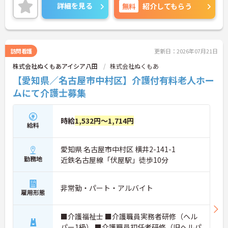
挑戦したいという方にピッタリの職場です♪ご興味
詳細を見る
無料
紹介してもらう
のある方は面接ポイントをお伝えしますので、お気
軽にご相談ください！
訪問看護
更新日：2026年07月21日
株式会社ぬくもあアイシア八田
株式会社ぬくもあ
【愛知県／名古屋市中村区】介護付有料老人ホー
ムにて介護士募集
時給
1,532円～1,714円
給料
愛知県 名古屋市中村区 横井2-141-1
勤務地
近鉄名古屋線「伏屋駅」徒歩10分
非常勤・パート・アルバイト
雇用形態
■介護福祉士 ■介護職員実務者研修（ヘル
パー1級） ■介護職員初任者研修（旧ヘルパ