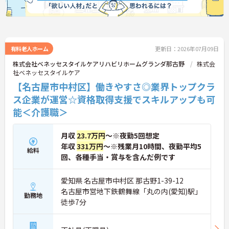
有料老人ホーム
更新日：2026年07月09日
株式会社ベネッセスタイルケアリハビリホームグランダ那古野
株式会
社ベネッセスタイルケア
【名古屋市中村区】働きやすさ◎業界トップクラ
ス企業が運営☆資格取得支援でスキルアップも可
能＜介護職＞
月収
23.7万円
～※夜勤5回想定
年収
331万円
～※残業月10時間、夜勤平均5
給料
回、各種手当・賞与を含んだ例です
愛知県 名古屋市中村区 那古野1-39-12
名古屋市営地下鉄鶴舞線「丸の内(愛知)駅」
勤務地
徒歩7分