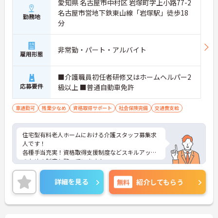
愛知県 名古屋市中村区 岩塚町字上小路77-2
名古屋市営地下鉄東山線「岩塚駅」徒歩18
勤務地
分
非常勤・パート・アルバイト
雇用形態
■介護職員初任者研修又はホームヘルパー2
応募要件
級以上 ■普通自動車免許
車通勤可
残業少なめ
資格取得サポート
社会保険完備
交通費支給
住宅型有料老人ホームにおける介護スタッフ募集求
人です！
各種手当充実！資格取得支援制度などスキルアップ
のための制度も整っています！
ご興味ある方には、面接のポイントなど、さらに詳
細をお話致しますのでお気軽にご相談ください。
詳細を見る
無料
紹介してもらう