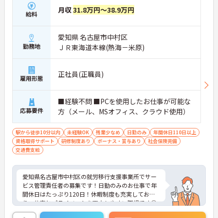
月収
31.8万円～38.9万円
給料
愛知県 名古屋市中村区
勤務地
ＪＲ東海道本線(熱海－米原)
正社員(正職員)
雇用形態
■経験不問 ■PCを使用したお仕事が可能な
応募要件
方（メール、MSオフィス、クラウド使用）
駅から徒歩10分以内
未経験OK
残業少なめ
日勤のみ
年間休日110日以上
資格取得サポート
研修制度あり
ボーナス・賞与あり
社会保険完備
交通費支給
愛知県名古屋市中村区の就労移行支援事業所でサー
ビス管理責任者の募集です！日勤のみのお仕事で年
間休日はたっぷり120日！休暇制度も充実してお
り、仕事とプライベートを両立しやすい職場です◎
また、未経験の方でも応募OK！これから介護業界に