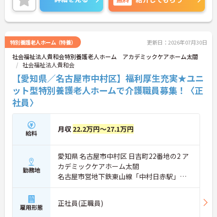
認定されると最大月4万円の手当が加算され、確実
な収入アップが可能です。また、スマホでの記録入
力や睡眠センサー等のDX化により、夜間業務などの
身体的負担が大きく軽減されています。ご家族も対
象となる年間3万円の医療費補助など大手ならでは
特別養護老人ホーム（特養）
更新日：2026年07月30日
の圧倒的な福利厚生のもと、ケアマネジャーへのス
社会福祉法人貴和会特別養護老人ホーム アカデミックケアホーム太閤
テップアップ等、介護のプロとして長期的なキャリ
社会福祉法人貴和会
アを築けます。
【愛知県／名古屋市中村区】福利厚生充実★ユニ
★おすすめPOINT★
ット型特別養護老人ホームで介護職員募集！〈正
【これまでの経験・専門性が正当に評価される環境
社員〉
です】
・独自の社内資格「マジ神制度」があり、認定され
ると1資格につき月1万円（最大4万円）の手当が加
算されます。
月収
22.2万円～27.1万円
給料
・ケアマネジャーの受験料や対策講座、更新費用ま
で全額補助されるため、次のステップアップを自己
負担なく目指せます。
愛知県 名古屋市中村区 日吉町22番地の2 ア
カデミックケアホーム太閤
勤務地
【最先端のDX導入で、身体的・精神的な負担を軽
名古屋市営地下鉄東山線「中村日赤駅」徒
減】
歩7分
・スマホ記録や睡眠センサーを活用したデータに基
づくケアにより、夜間巡視や申し送りなどの業務負
正社員(正職員)
担を大きく軽減しています。
雇用形態
・業務の効率化により月の平均残業時間は10時間程