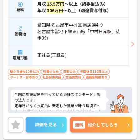
月収
25.5万円
～以上（諸手当込み）
給料
年収
306万円
～以上（別途賞与付与）
愛知県 名古屋市中村区 鳥居通4-9
名古屋市営地下鉄東山線「中村日赤駅」徒
勤務地
歩3分
正社員(正職員)
雇用形態
駅から徒歩10分以内
残業少なめ
日勤のみ
年間休日110日以上
ボーナス・賞与あり
社会保険完備
交通費支給
退職金制度あり
全国に施設展開を行っている東証スタンダード上場
の法人です！
定年制がなく長期的に安定した就業が叶う環境で
す。人間関係が良好で、職員同士が認め合う文化が
根付いています。
ご興味のある方には、面接対策ポイントなど、さら
詳細を見る
無料
紹介してもらう
に詳細をご案内しますのでお気軽にご相談くださ
い！