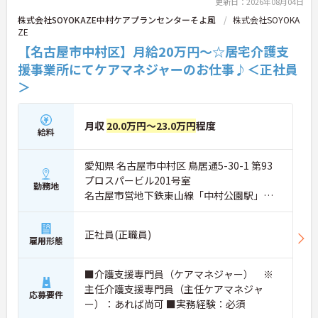
更新日：2026年08月04日
株式会社SOYOKAZE中村ケアプランセンターそよ風
株式会社SOYOKA
ZE
【名古屋市中村区】月給20万円～☆居宅介護支
援事業所にてケアマネジャーのお仕事♪＜正社員
＞
月収
20.0万円～23.0万円
程度
給料
愛知県 名古屋市中村区 鳥居通5-30-1 第93
プロスパービル201号室
勤務地
名古屋市営地下鉄東山線「中村公園駅」徒
歩2分
正社員(正職員)
雇用形態
■介護支援専門員（ケアマネジャー） ※
主任介護支援専門員（主任ケアマネジャ
応募要件
ー）：あれば尚可 ■実務経験：必須