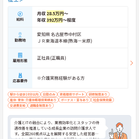
取り」に力を入れていること。なので、もしあなた
が「利用者さん一人一人と深く長く関わっていた
月収
28.5万円
～
い」と思うタイプなら、ここはピッタリの環境です
給料
年収
392万円
～程度
よ！
おすすめポイントの1つ目は、人間関係がいいこ
と。2つ目は、利用者さんとお話をする機会が多い
愛知県 名古屋市中村区
こと。日常生活で関わる部分が多いので、やりがい
勤務地
ＪＲ東海道本線(熱海－米原)
につながります。3つ目は、私生活と仕事の両立がし
やすいのが魅力です。
正社員(正職員)
雇用形態
※介護実務経験がある方
応募要件
駅から徒歩10分以内
日勤のみ
資格取得サポート
研修制度あり
産休･育休･介護休暇取得実績あり
ボーナス・賞与あり
社会保険完備
交通費支給
退職金制度あり
介護とITの融合により、業務効率化とスタッフの待
遇改善を推進している成長企業の訪問介護求人で
す。全国260拠点以上を展開する安定した経営基盤