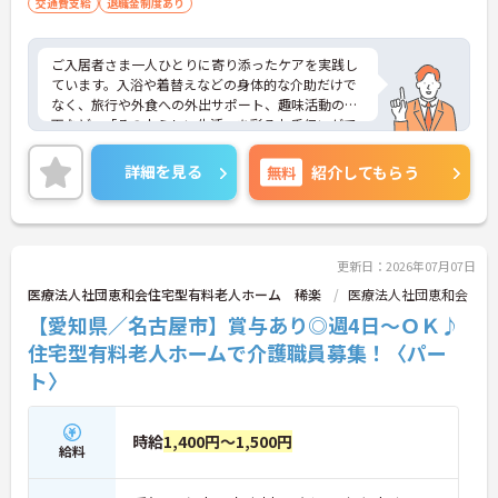
交通費支給
退職金制度あり
ご入居者さま一人ひとりに寄り添ったケアを実践し
ています。入浴や着替えなどの身体的な介助だけで
なく、旅行や外食への外出サポート、趣味活動の企
画など、「その人らしい生活」を彩るお手伝いがで
きるのが大きな特徴です。「生活の楽しみ」を一緒
に共有し、笑顔を引き出すことができるため、日々
詳細を見る
無料
紹介してもらう
の業務を通じて深いやりがいを感じることができま
す。
＜手厚い研修とサポート体制＞入社時には研修施設
での7日間の集合研修があり、基礎からしっかり学
べます。現場配属後も、先輩職員が一緒に行うOJT
更新日：2026年07月07日
研修で丁寧に業務を教えるので、独り立ちまで安心
医療法人社団恵和会住宅型有料老人ホーム 稀楽
医療法人社団恵和会
してステップアップできます。入社後のフォローア
【愛知県／名古屋市】賞与あり◎週4日～ＯＫ♪
ップ研修も定期的にあり、悩みや不安を解消しなが
ら成長できます。
住宅型有料老人ホームで介護職員募集！〈パー
＜働きながら資格取得＆収入アップを目指せる＞
ト〉
「実務者研修」の費用は全額会社負担、「介護福祉
士」の講習会実施など、資格取得へのバックアップ
が非常に充実しています。
時給
1,400円～1,500円
給料