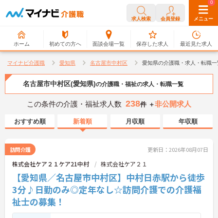
0
0
求人検索
会員登録
メニュー
ホーム
初めての方へ
面談会場一覧
保存した求人
最近見た求人
マイナビ介護職
愛知県
名古屋市中村区
愛知県の介護職・求人・転職一
名古屋市中村区(愛知県)
の介護職・福祉の求人・転職一覧
238
この条件の介護・福祉求人数
非公開求人
件 ＋
おすすめ順
新着順
月収順
年収順
訪問介護
更新日：2026年08月07日
株式会社ケア２１ケア21中村
株式会社ケア２１
【愛知県／名古屋市中村区】中村日赤駅から徒歩
3分♪日勤のみ◎定年なし☆訪問介護での介護福
祉士の募集！