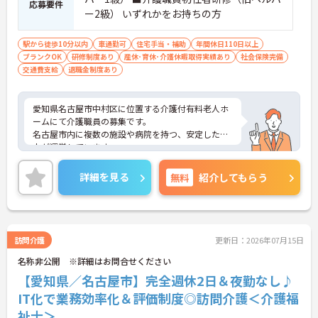
応募要件
ー2級） いずれかをお持ちの方
駅から徒歩10分以内
車通勤可
住宅手当・補助
年間休日110日以上
ブランクOK
研修制度あり
産休･育休･介護休暇取得実績あり
社会保険完備
交通費支給
退職金制度あり
愛知県名古屋市中村区に位置する介護付有料老人ホ
ームにて介護職員の募集です。
名古屋市内に複数の施設や病院を持つ、安定した法
人が運営しています。
地域の医療機関と連携し、通院や入院など必要な医
療を、利用者に提供出来る体制が整っていますの
詳細を見る
無料
紹介してもらう
で、安心して介護のお仕事ができます。
ぬくもあは介護業界ではめずらしく「ぬくもあカレ
ッジ」という研修専用の施設を作ってしまうほど人
材育成やスキルアップに力を入れています。
未経験者はもちろん、たとえば「経験者が復習しや
訪問介護
更新日：2026年07月15日
すいように」だったり、「ステップアップ用のレベ
名称非公開 ※詳細はお問合せください
ル別研修」があったり。合計200種類もの中から、
あなたに合った研修を受けられるので、とにかく自
【愛知県／名古屋市】完全週休2日＆夜勤なし♪
分の仕事に自信が持てるようになりますよ！
IT化で業務効率化＆評価制度◎訪問介護＜介護福
ぬくもあが利用者さんやそのご家族に選ばれる理由
祉士＞
のひとつが、利用者さんを最期までお世話する「看