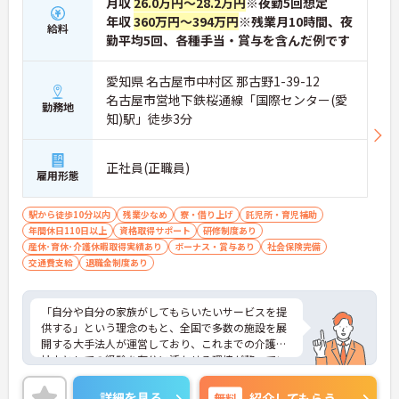
月収
26.0万円～28.2万円
※夜勤5回想定
年収
360万円～394万円
※残業月10時間、夜
給料
勤平均5回、各種手当・賞与を含んだ例です
愛知県 名古屋市中村区 那古野1-39-12
名古屋市営地下鉄桜通線「国際センター(愛
勤務地
知)駅」徒歩3分
正社員(正職員)
雇用形態
駅から徒歩10分以内
残業少なめ
寮・借り上げ
託児所・育児補助
年間休日110日以上
資格取得サポート
研修制度あり
産休･育休･介護休暇取得実績あり
ボーナス・賞与あり
社会保険完備
交通費支給
退職金制度あり
「自分や自分の家族がしてもらいたいサービスを提
供する」という理念のもと、全国で多数の施設を展
開する大手法人が運営しており、これまでの介護福
祉士としての経験を存分に活かせる環境が整ってい
ます。最大の魅力は、専門性を正当に評価する独自
の社内資格「マジ神制度」。認知症ケア等の分野で
詳細を見る
無料
紹介してもらう