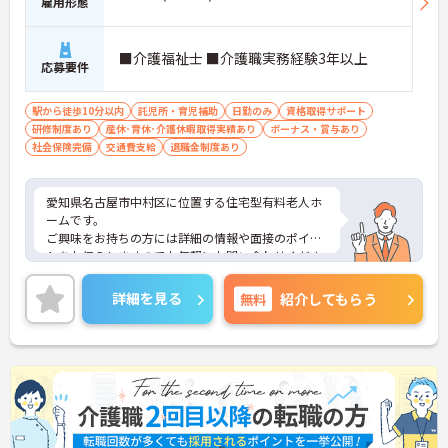
雇用形態
評価面談で個人の頑張りが給与に還元される仕組み
が整っています
・サービス提供責任者や管理者へのキャリアアップ
も目指せます
■介護福祉士 ■介護職実務経験3年以上
応募要件
【IT化と手厚いフォロー体制により、業務のストレ
スを軽減できます】
駅から徒歩10分以内
託児所・育児補助
日勤のみ
資格取得サポート
・記録票の提出やシフト確認をすべてスマートフォ
研修制度あり
産休･育休･介護休暇取得実績あり
ボーナス・賞与あり
ンで行えるため、手書きの書類作成や事業所への移
社会保険完備
交通費支給
退職金制度あり
動の手間が省けケア業務に集中できます
・定期的な面談を通じて上司がフォローする体制が
あり、訪問介護でありながら孤立することなくチー
愛知県名古屋市中村区に位置する住宅型有料老人ホ
ムの支援を受けながら業務に取り組めます
ームです。
ご興味をお持ちの方には詳細の情報や面接のポイン
トをお伝えしますのでお気軽にお問い合わせくださ
いませ。
詳細を見る
無料
紹介してもらう