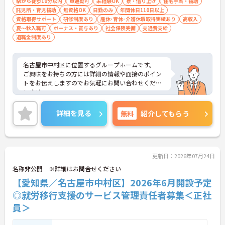
駅から徒歩10分以内
車通勤可
未経験OK
寮・借り上げ
住宅手当・補助
託児所・育児補助
無資格OK
日勤のみ
年間休日110日以上
資格取得サポート
研修制度あり
産休･育休･介護休暇取得実績あり
高収入
夏～秋入職可
ボーナス・賞与あり
社会保険完備
交通費支給
退職金制度あり
名古屋市中村区に位置するグループホームです。
ご興味をお持ちの方には詳細の情報や面接のポイン
トをお伝えしますのでお気軽にお問い合わせくださ
いませ。
詳細を見る
無料
紹介してもらう
更新日：2026年07月24日
名称非公開 ※詳細はお問合せください
【愛知県／名古屋市中村区】2026年6月開設予定
◎就労移行支援のサービス管理責任者募集＜正社
員＞