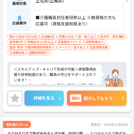
正社員(正職員)
雇用形態
■介護職員初任者研修以上 ※無資格の方も
応募要件
応募可（資格支援制度あり）
駅から徒歩10分以内
未経験OK
残業少なめ
寮・借り上げ
託児所・育児補助
無資格OK
年間休日110日以上
資格取得サポート
研修制度あり
産休･育休･介護休暇取得実績あり
ボーナス・賞与あり
社会保険完備
交通費支給
退職金制度あり
＜スキルアップ・キャリア形成が可能＞資格取得支
援や研修制度があり、職員の学びをサポートされて
います！
＜ワークライフバランスを重視＞育児・介護に関す
る制度や社宅制度、各種手当など、長く安心して働
きやすい環境が整っています。
詳細を見る
無料
紹介してもらう
＜寄り添ったケアの実施＞利用者さまに深く寄り添
ったサービスの提供を目指し、職員の専門性を高め
るような人材育成にも注力されています。
ご興味のある方には、面接対策ポイント等、さらに
詳細をお話ししますのでお気軽にご相談ください！
有料老人ホーム
更新日：2026年07月08日
ＳＯＭＰＯケア株式会社そんぽの家 中村公園
ＳＯＭＰＯケア株式会