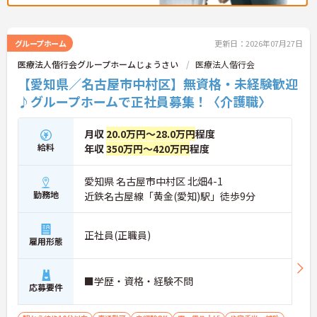
グループホーム
更新日：2026年07月27日
医療法人偕行会グループホームじょうさい
医療法人偕行会
【愛知県／名古屋市中村区】無資格・未経験歓迎
♪グループホームで正社員募集！〈介護職〉
月収
20.0万円～28.0万円
程度
給料
年収
350万円～420万円
程度
愛知県 名古屋市中村区 北畑4-1
勤務地
近鉄名古屋線「黄金(愛知)駅」徒歩9分
正社員(正職員)
雇用形態
■学歴・資格・経験不問
応募要件