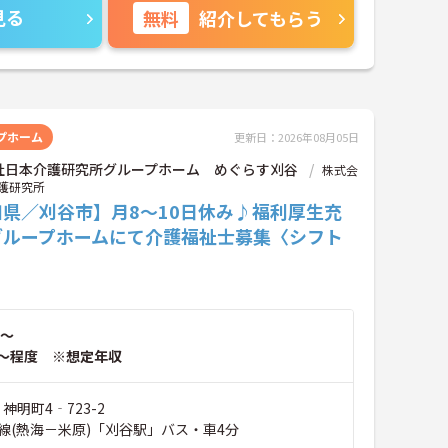
見る
無料
紹介してもらう
プホーム
更新日：2026年08月05日
社日本介護研究所グループホーム めぐらす刈谷
株式会
護研究所
知県／刈谷市】月8～10日休み♪福利厚生充
グループホームにて介護福祉士募集〈シフト
〉
～
～程度 ※想定年収
神明町4‐723-2
線(熱海－米原)「刈谷駅」バス・車4分