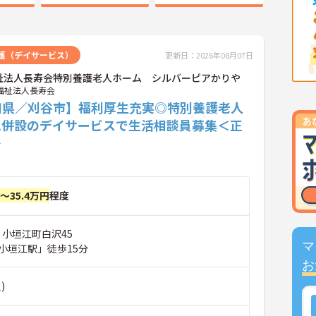
護（デイサービス）
更新日：2026年08月07日
祉法人長寿会特別養護老人ホーム シルバーピアかりや
福祉法人長寿会
知県／刈谷市】福利厚生充実◎特別養護老人
ム併設のデイサービスで生活相談員募集＜正
＞
円～35.4万円
程度
 小垣江町白沢45
マ
小垣江駅」徒歩15分
お
)