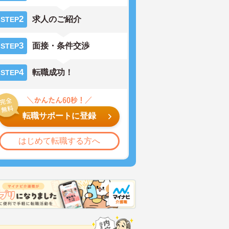
2
求人のご紹介
STEP
3
面接・条件交渉
STEP
4
転職成功！
STEP
転職サポートに登録
はじめて転職する方へ