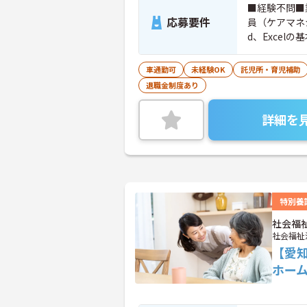
■経験不問■
応募要件
員（ケアマネ
d、Excel
車通勤可
未経験OK
託児所・育児補助
退職金制度あり
詳細を
特別養
社会福
社会福祉
【愛
ホー