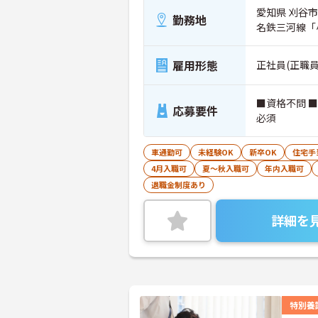
愛知県 刈谷市
勤務地
名鉄三河線「
雇用形態
正社員(正職員
■資格不問 
応募要件
必須
車通勤可
未経験OK
新卒OK
住宅手
4月入職可
夏～秋入職可
年内入職可
退職金制度あり
詳細を
特別養