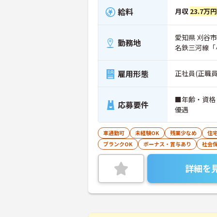
給料
月収
23.7万円
愛知県 刈谷市
勤務地
名鉄三河線「
雇用形態
正社員(正職員
■年齢・資格
応募要件
優遇
車通勤可
未経験OK
残業少なめ
住
ブランクOK
ボーナス・賞与あり
社会
詳細を