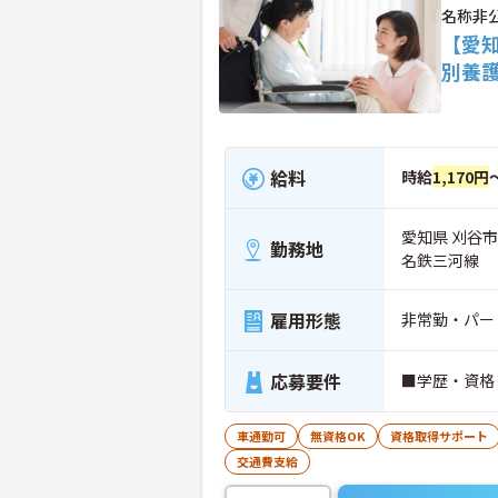
名称非
【愛知
別養
給料
時給
1,170円
愛知県 刈谷市
勤務地
名鉄三河線
雇用形態
非常勤・パー
応募要件
■学歴・資格
車通勤可
無資格OK
資格取得サポート
交通費支給