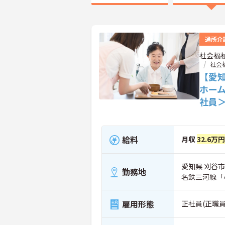
通所介
社会福
社会
【愛
ホー
社員
給料
月収
32.6万
愛知県 刈谷市
勤務地
名鉄三河線「
雇用形態
正社員(正職員