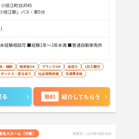
 小垣江町白沢45
小垣江駅」バス・車5分
)
■未経験相談可 ■経験1年～3年未満 ■普通自動車免許
当・補助
無資格OK
ブランクOK
高収入
1月入職可
ボーナス・賞与あり
社会保険完備
交通費支給
見る
無料
紹介してもらう
護老人ホーム（特養）
更新日：2026年08月06日