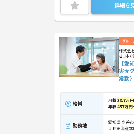
詳細を
グルー
株式会
社日本介
【愛
実★
常勤
月収
33.7万円
給料
年収
457万円
愛知県 刈谷市 
勤務地
ＪＲ東海道本