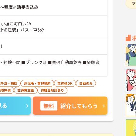
～程度※諸手当込み
 小垣江町白沢45
小垣江駅」バス・車5分
)
・経験不問 ■ブランク可 ■普通自動車免許 ■経験者
宅手当・補助
託児所・育児補助
無資格OK
日勤のみ
保険完備
交通費支給
退職金制度あり
見る
無料
紹介してもらう