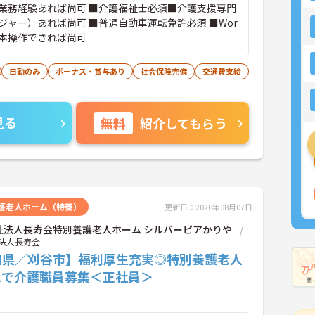
業務経験あれば尚可 ■介護福祉士必須■介護支援専門
ジャー）あれば尚可 ■普通自動車運転免許必須 ■Wor
の基本操作できれば尚可
日勤のみ
ボーナス・賞与あり
社会保険完備
交通費支給
見る
無料
紹介してもらう
護老人ホーム（特養）
更新日：2026年08月07日
祉法人長寿会特別養護老人ホーム シルバーピアかりや
法人長寿会
知県／刈谷市】福利厚生充実◎特別養護老人
ムで介護職員募集＜正社員＞