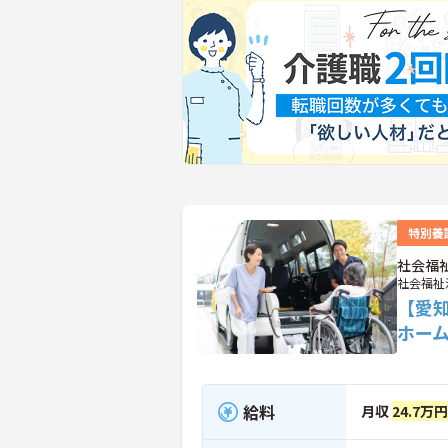
特別養
社会福
社会福祉
【愛
ホー
給料
月収
24.7万