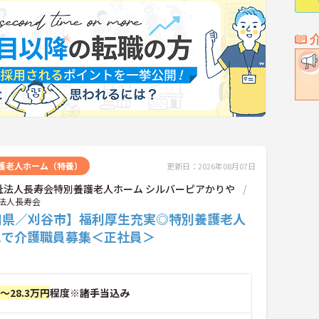
護老人ホーム（特養）
更新日：2026年08月07日
祉法人長寿会特別養護老人ホーム シルバーピアかりや
法人長寿会
知県／刈谷市】福利厚生充実◎特別養護老人
ムで介護職員募集＜正社員＞
円～28.3万円
程度※諸手当込み