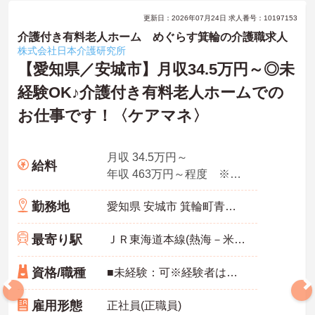
更新日：2026年07月24日 求人番号：10197153
介護付き有料老人ホーム めぐらす箕輪の介護職求人
株式会社日本介護研究所
【愛知県／安城市】月収34.5万円～◎未
経験OK♪介護付き有料老人ホームでの
お仕事です！〈ケアマネ〉
月収 34.5万円～
給料
年収 463万円～程度 ※想定年収
勤務地
愛知県 安城市 箕輪町青木25-1
最寄り駅
ＪＲ東海道本線(熱海－米原)「三河安城駅」バス・車8分
資格/職種
■未経験：可※経験者はグレード手当にて優遇 ＜歓迎＞ ■車の運転が可能な方 ■ケア業務ができる方
雇用形態
正社員(正職員)