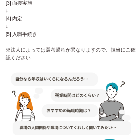
[3] 面接実施
↓
[4] 内定
↓
[5] 入職手続き
※法人によっては選考過程が異なりますので、担当にご確
認ください