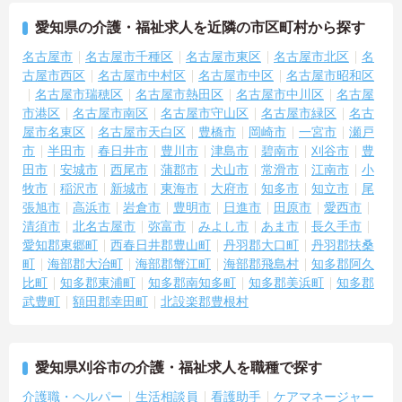
愛知県の介護・福祉求人を近隣の市区町村から探す
名古屋市
名古屋市千種区
名古屋市東区
名古屋市北区
名
古屋市西区
名古屋市中村区
名古屋市中区
名古屋市昭和区
名古屋市瑞穂区
名古屋市熱田区
名古屋市中川区
名古屋
市港区
名古屋市南区
名古屋市守山区
名古屋市緑区
名古
屋市名東区
名古屋市天白区
豊橋市
岡崎市
一宮市
瀬戸
市
半田市
春日井市
豊川市
津島市
碧南市
刈谷市
豊
田市
安城市
西尾市
蒲郡市
犬山市
常滑市
江南市
小
牧市
稲沢市
新城市
東海市
大府市
知多市
知立市
尾
張旭市
高浜市
岩倉市
豊明市
日進市
田原市
愛西市
清須市
北名古屋市
弥富市
みよし市
あま市
長久手市
愛知郡東郷町
西春日井郡豊山町
丹羽郡大口町
丹羽郡扶桑
町
海部郡大治町
海部郡蟹江町
海部郡飛島村
知多郡阿久
比町
知多郡東浦町
知多郡南知多町
知多郡美浜町
知多郡
武豊町
額田郡幸田町
北設楽郡豊根村
愛知県刈谷市の介護・福祉求人を職種で探す
介護職・ヘルパー
生活相談員
看護助手
ケアマネージャー