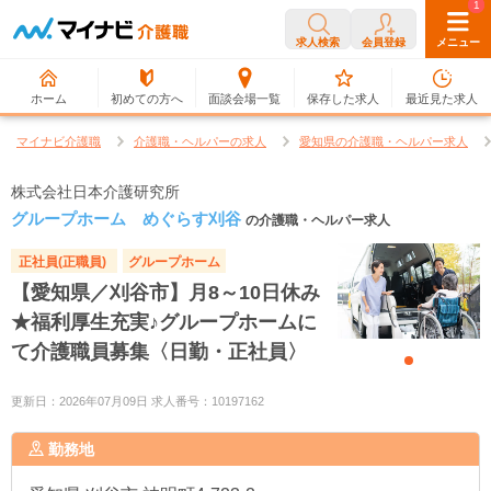
0
1
求人検索
会員登録
メニュー
ホーム
初めての方へ
面談会場一覧
保存した求人
最近見た求人
マイナビ介護職
介護職・ヘルパーの求人
愛知県の介護職・ヘルパー求人
株式会社日本介護研究所
グループホーム めぐらす刈谷
の介護職・ヘルパー求人
正社員(正職員)
グループホーム
【愛知県／刈谷市】月8～10日休み
★福利厚生充実♪グループホームに
て介護職員募集〈日勤・正社員〉
更新日：2026年07月09日 求人番号：10197162
勤務地