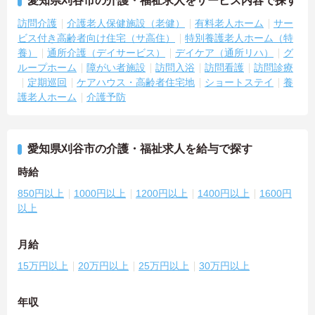
愛知県刈谷市の介護・福祉求人をサービス内容で探す
訪問介護
介護老人保健施設（老健）
有料老人ホーム
サー
ビス付き高齢者向け住宅（サ高住）
特別養護老人ホーム（特
養）
通所介護（デイサービス）
デイケア（通所リハ）
グ
ループホーム
障がい者施設
訪問入浴
訪問看護
訪問診療
定期巡回
ケアハウス・高齢者住宅地
ショートステイ
養
護老人ホーム
介護予防
愛知県刈谷市の介護・福祉求人を給与で探す
時給
850円以上
1000円以上
1200円以上
1400円以上
1600円
以上
月給
15万円以上
20万円以上
25万円以上
30万円以上
年収