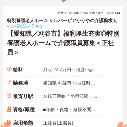
更新日：2026年08月07日 求人番号：10251443
特別養護老人ホーム シルバーピアかりやの介護職求人
社会福祉法人長寿会
【愛知県／刈谷市】福利厚生充実◎特別
養護老人ホームで介護職員募集＜正社
員＞
給料
月収 23.7万円～程度※諸手当込み
勤務地
愛知県 刈谷市 小垣江町白沢45
最寄り駅
名鉄三河線「小垣江駅」バス・車5分
資格/職種
■年齢・資格・経験不問 ■ブランク可 ■普通自動車免許 ■経験者優遇
雇用形態
正社員(正職員)