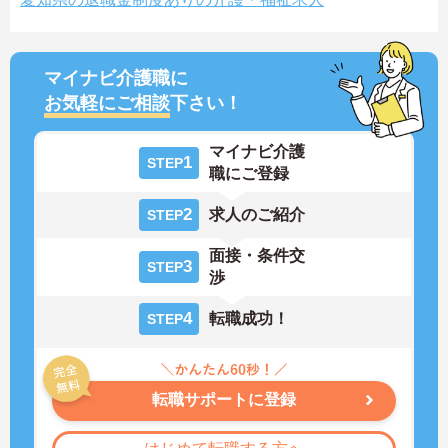
マイナビ介護職に
お気軽にご相談
下さい！
マイナビ介護
1
STEP
職にご登録
2
求人のご紹介
STEP
面接・条件交
3
STEP
渉
4
転職成功！
STEP
転職サポートに登録