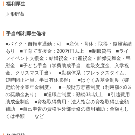
福利厚生
財形貯蓄
手当/福利厚生備考
■バイク・自転車通勤：可 ■産休・育休：取得・復帰実績
あり ■子育て支援金：200万円以上 ■制服貸与 ■ライ
フイベント支援金：結婚祝金・出産祝金・離婚見舞金・弔
慰金 ■子ども手当（学費助成手当、進級支度金、入学祝
金、クリスマス手当） ■勤務体系（フレックスタイム、
短時間正社員、半日有休取得） ■はぐくみ基金制度（確
定給付企業年金制度） ■一般財形貯蓄制度（利用額の8％
の奨励金あり） ■退職金制度：勤続3年以上 ■引越費用
助成金制度 ■資格取得費用：法人指定の資格取得は全額
補助 ■自己申告の資格や外部研修の費用補助：全額もし
くは半額 など