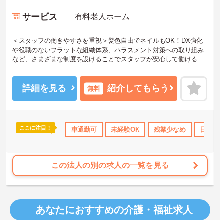
サービス
有料老人ホーム
＜スタッフの働きやすさを重視＞髪色自由でネイルもOK！DX強化
や役職のないフラットな組織体系、ハラスメント対策への取り組み
など、さまざまな制度を設けることでスタッフが安心して働ける環
境づくりに取り組まれています。
＜施設ケアマネとしてのやりがい＞入居者様の日常を直接確認し、
最適なケアプランを作成できます。入居者様と常に関わることで気
詳細を見る
紹介してもらう
無料
づきが生まれ、その気づきからケアプランを変更することで自立支
援に繋がることもあり、やりがいを感じられるお仕事です。
＜チームで連携しながらのお仕事＞一人ひとりが主体性をもって働
くことを大切にしながらも、苦手分野は互いで補い合うなど、チー
ここに注目！
ーナス・賞与あり
社会保険完備
車通勤可
未経験OK
交通費支給
残業少なめ
日勤の
ムとしてしっかりと連携を取りながら日々の業務に努められていま
す。
ご興味のある方には、面接対策ポイント等、さらに詳細をお話しし
ますのでお気軽にご相談ください！
この法人の別の求人の一覧を見る
あなたにおすすめの介護・福祉求人