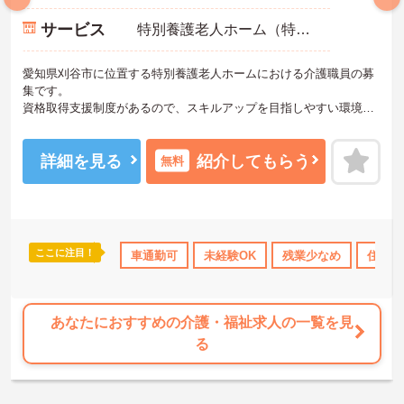
サービス
特別養護老人ホーム（特養）
愛知県刈谷市に位置する特別養護老人ホームにおける介護職員の募
集です。
資格取得支援制度があるので、スキルアップを目指しやすい環境が
整っています◎
マイカー通勤可能なので通勤ラクラク♪
ご興味のある方には面接ポイントをお伝えしますので、お気軽にお
詳細を見る
紹介してもらう
無料
問い合わせください！
ここに注目！
住宅手当・補助
託児所・育児補助
車通勤可
未経験OK
無資格OK
残業少なめ
年間休日110日以上
住宅手
あなたにおすすめの介護・福祉求人の一覧を見
る