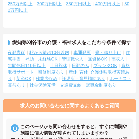
250万円以上
300万円以上
350万円以上
400万円以上
50
0万円以上
愛知県刈谷市の介護・福祉求人をこだわり条件で探す
夜勤専従
駅から徒歩10分以内
車通勤可
寮・借り上げ
住
宅手当・補助
未経験OK
管理職求人
無資格OK
高収入
年間休日110日以上
土日祝休
日勤のみ
ブランクOK
資格
取得サポート
研修制度あり
産休･育休･介護休暇取得実績あ
り
新卒OK
残業少なめ
託児所・育児補助あり
ボーナス・
賞与あり
社会保険完備
交通費支給
退職金制度あり
求人のお問い合わせに関するよくあるご質問
このページから問い合わせをすると、すぐに病院や
施設に個人情報が渡されてしまいますか？