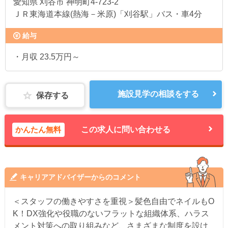
愛知県
刈谷市 神明町4‐723-2
ＪＲ東海道本線(熱海－米原)「刈谷駅」バス・車4分
給与
・月収 23.5万円～
施設見学の相談をする
保存する
かんたん無料
この求人に問い合わせる
キャリアアドバイザーからのコメント
＜スタッフの働きやすさを重視＞髪色自由でネイルもO
K！DX強化や役職のないフラットな組織体系、ハラス
メント対策への取り組みなど、さまざまな制度を設け