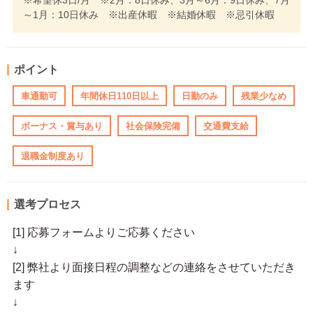
※希望休3日/月 ※2月：8日休み、3月～6月：9日休み、7月
～1月：10日休み ※出産休暇 ※結婚休暇 ※忌引休暇
ポイント
車通勤可
年間休日110日以上
日勤のみ
残業少なめ
ボーナス・賞与あり
社会保険完備
交通費支給
退職金制度あり
選考プロセス
[1] 応募フォームよりご応募ください
↓
[2] 弊社より面接日程の調整などの連絡をさせていただき
ます
↓