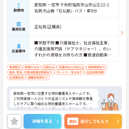
愛知県 一宮市 千秋町塩尻字山字山王22-1
勤務地
名鉄犬山線「石仏駅」バス・車9分
正社員(正職員)
雇用形態
■学歴不問 ■介護福祉士、社会福祉主事、
介護支援専門員（ケアマネジャー）、のい
応募要件
ずれかの資格をお持ちの方 ■普通自動車免
許
車通勤可
残業少なめ
日勤のみ
年間休日110日以上
研修制度あり
産休･育休･介護休暇取得実績あり
ボーナス・賞与あり
社会保険完備
交通費支給
退職金制度あり
愛知県一宮市に位置する特別養護老人ホームです。
ご利用者様一人ひとりの生活リズムや価値観を尊重
したケアに取り組める特別養護老人ホームです。少
人数単位での関わりを大切にしているため、流れ作
業ではない介護を実践したい方にもおすすめです。
ショートステイ機能を備え、地域の在宅介護も支え
詳細を見る
無料
紹介してもらう
る役割を担っているほか、医療機関が隣接している