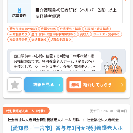
・月の平均残業時間が5時間程度に抑えられている
ため、勤務後の予定が立てやすく、プライベートを
■介護職員初任者研修（ヘルパー2級）以上
大切にできます。
応募要件
※経験者優遇
・夜勤時の休憩が120分としっかり確保されている
ので、身体的な負担を軽減しながら長期的な活躍が
期待できます。
駅から徒歩10分以内
残業少なめ
住宅手当・補助
託児所・育児補助
研修制度あり
産休･育休･介護休暇取得実績あり
高収入
ボーナス・賞与あり
【賞与4ヶ月実績や充実した各種手当により、安定
社会保険完備
交通費支給
退職金制度あり
した収入アップが見込めます】
・4ヶ月分（過去実績）の賞与が支給されるほか、
勤続1年以上から対象となる退職金制度も完備され
豊田駅前の中心街に位置する8階建ての都市型・総
ています。
合福祉施設です。特別養護老人ホーム（定員90名）
・最大2万5000円の住居手当や配偶者1万6000円の
を核として、ショートステイ、介護付有料老人ホー
扶養手当などがあり、生活基盤を安定させながら働
ム、サービス付高齢者向け住宅、デイサービス、訪
けます。
問介護、さらに「保育園」を併設しており、多世代
交流の場として地域に開かれた新しい形の施設づく
詳細を見る
無料
紹介してもらう
りを行っています。賞与実績4ヶ月分や扶養手当、住
居手当など手厚い待遇があり、収入アップが期待で
きます。また、月平均の残業は5時間程度と少なく、
有給休暇に加えて勤続2年目からは夏季休暇も付与
されるため、ワークライフバランスを保ちやすい環
特別養護老人ホーム（特養）
更新日：2026年07月30日
境です。最新の介護技術を学ぶ施設内研修も整って
社会福祉法人春岡会特別養護老人ホーム 丹陽
社会福祉法人春岡会
おり、資格と経験を活かして専門性を深めながら、
長期的なキャリアを築いていける好条件が揃ってい
【愛知県／一宮市】賞与年3回★特別養護老人ホ
ます。