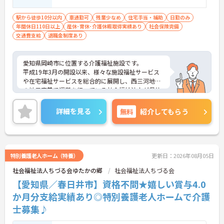
駅から徒歩10分以内
車通勤可
残業少なめ
住宅手当・補助
日勤のみ
年間休日110日以上
産休･育休･介護休暇取得実績あり
社会保険完備
交通費支給
退職金制度あり
愛知県岡崎市に位置する介護福祉施設です。
平成19年3月の開設以来、様々な施設福祉サービス
や在宅福祉サービスを総合的に展開し、西三河地区
の地元密着で運営を行っている社会福祉法人が母体
となっています。
リゾートホテル・スポーツクラブ・ゴルフ練習場優
詳細を見る
無料
紹介してもらう
待利用などユニークな福利厚生もありますので、リ
フレッシュしながら元気に働きたいという方、是非
ご応募ください！
興味のある方はお気軽にお問い合わせください。
特別養護老人ホーム（特養）
更新日：2026年08月05日
社会福祉法人ちづる会ゆたかの郷
社会福祉法人ちづる会
【愛知県／春日井市】資格不問★嬉しい賞与4.0
か月分支給実績あり◎特別養護老人ホームで介護
士募集♪