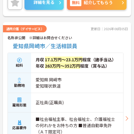
サービスを提供しており、地域の高齢者福祉を支え
詳細を見る
無料
紹介してもらう
る役割を担っています。今回の求人では、食事・入
浴・排泄介助だけでなく、日々の生活支援や行事の
企画運営など、利用者様の生活全体に関わることが
できる点が特徴です。また、教育体制が整えられて
いるため、業務習得を段階的に進めやすい環境とな
通所介護（デイサービス）
更新日：2026年08月05日
っています。さらに、住宅手当や扶養手当などの福
名称非公開 ※詳細はお問合せください
利厚生が用意されているほか、介護機器や福祉用具
の活用によって職員の身体的負担軽減にも取り組ん
愛知県岡崎市／生活相談員
でいます。利用者様との関わりを大切にしながら、
無理なく長期的なキャリア形成を目指したい方はぜ
月収
17.1万円～23.1万円
程度（諸手当込）
ひご検討いただきたい求人です。
給料
年収
263万円～352万円
程度（賞与込）
愛知県 岡崎市
勤務地
愛知環状鉄道
正社員(正職員)
雇用形態
■社会福祉主事、社会福祉士、介護福祉士
の何れかをお持ちの方 ■普通自動車免許
応募要件
（ＡＴ限定可）