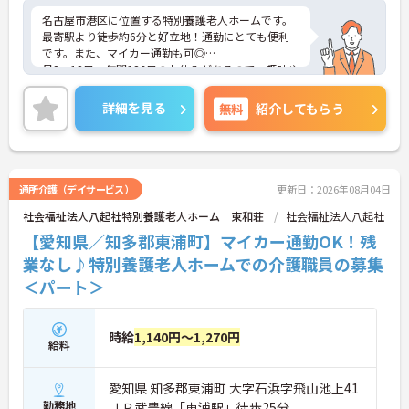
名古屋市港区に位置する特別養護老人ホームです。
最寄駅より徒歩約6分と好立地！通勤にとても便利
です。また、マイカー通勤も可◎
月8～12日・年間126日のお休みがあるので、趣味や
ご家庭などプライベートも大切にしたい方にぴった
りです☆有給取得率も約70％の過去実績がありま
詳細を見る
無料
紹介してもらう
す。
ご興味のある方には、面接対策ポイントなど、さら
に詳細をご案内しますのでお気軽にご相談くださ
い！
通所介護（デイサービス）
更新日：2026年08月04日
社会福祉法人八起社特別養護老人ホーム 東和荘
社会福祉法人八起社
【愛知県／知多郡東浦町】マイカー通勤OK！残
業なし♪特別養護老人ホームでの介護職員の募集
＜パート＞
時給
1,140円～1,270円
給料
愛知県 知多郡東浦町 大字石浜字飛山池上41
勤務地
ＪＲ武豊線「東浦駅」徒歩25分