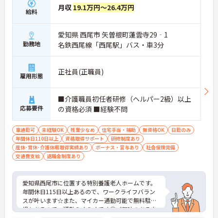
月収
19.1万円～26.4万円
給料
愛知県 西尾市 矢曽根町蓮雲寺29‐1
勤務地
名鉄西尾線「西尾駅」バス・車3分
正社員(正職員)
雇用形態
■介護職員初任者研修（ヘルパー2級）以上
応募要件
の資格必須 ■経験不問
車通勤可
未経験OK
残業少なめ
住宅手当・補助
無資格OK
日勤のみ
年間休日110日以上
資格取得サポート
研修制度あり
産休･育休･介護休暇取得実績あり
ボーナス・賞与あり
社会保険完備
交通費支給
退職金制度あり
愛知県西尾市に位置する特別養護老人ホームです。
年間休日115日以上あるので、ワークライフバラン
スが叶います☆また、マイカー通勤可能で無料駐車
場もあるので、通勤らくらくです◎ご興味のある方
には、面接対策ポイントなど、さらに詳細をお話し