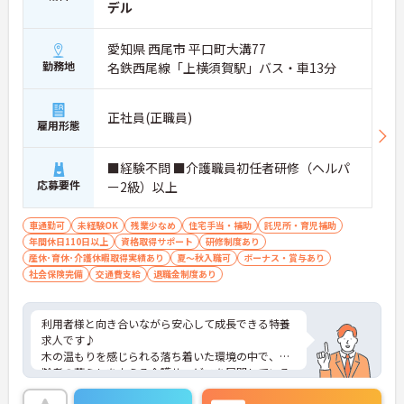
デル
愛知県 西尾市 平口町大溝77
勤務地
名鉄西尾線「上横須賀駅」バス・車13分
正社員(正職員)
雇用形態
■経験不問 ■介護職員初任者研修（ヘルパ
応募要件
ー2級）以上
車通勤可
未経験OK
残業少なめ
住宅手当・補助
託児所・育児補助
年間休日110日以上
資格取得サポート
研修制度あり
産休･育休･介護休暇取得実績あり
夏～秋入職可
ボーナス・賞与あり
社会保険完備
交通費支給
退職金制度あり
利用者様と向き合いながら安心して成長できる特養
求人です♪
木の温もりを感じられる落ち着いた環境の中で、高
齢者の暮らしを支える介護サービスを展開している
法人です。特別養護老人ホームを中心に複数の介護