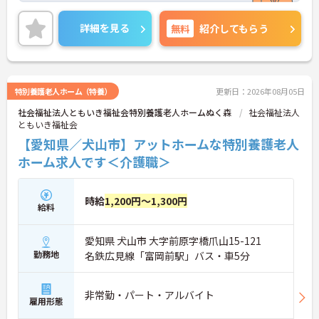
す。
また、年間休日110日以上で残業時間はほとんど発
詳細を見る
無料
紹介してもらう
生しません。自分の時間を大切にしたい方にぴった
りです。プライベートとメリハリをつけて勤務でき
ます。
ご興味をお持ちの方には、詳細の情報や面接のポイ
ントをお伝えしますのでお気軽にお問い合わせくだ
特別養護老人ホーム（特養）
更新日：2026年08月05日
さい。
社会福祉法人ともいき福祉会特別養護老人ホームぬく森
社会福祉法人
ともいき福祉会
【愛知県／犬山市】アットホームな特別養護老人
ホーム求人です＜介護職＞
時給
1,200円～1,300円
給料
愛知県 犬山市 大字前原字橋爪山15-121
勤務地
名鉄広見線「富岡前駅」バス・車5分
非常勤・パート・アルバイト
雇用形態