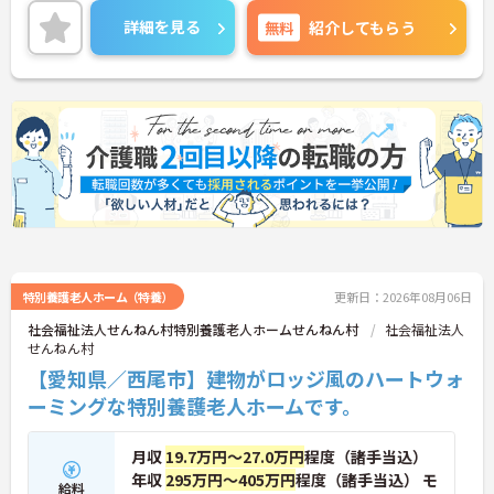
いたしますのでお気軽にご相談ください！
詳細を見る
無料
紹介してもらう
特別養護老人ホーム（特養）
更新日：2026年08月06日
社会福祉法人せんねん村特別養護老人ホームせんねん村
社会福祉法人
せんねん村
【愛知県／西尾市】建物がロッジ風のハートウォ
ーミングな特別養護老人ホームです。
月収
19.7万円～27.0万円
程度（諸手当込）
年収
295万円～405万円
程度（諸手当込） モ
給料