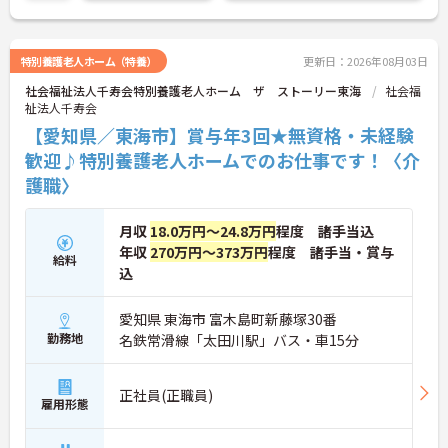
ため安心してご利用者様と向き合える環境が整って
います。介護経験の有無を問わず、新たな一歩を踏
み出したい方にもご検討いただきたい求人です。
特別養護老人ホーム（特養）
更新日：2026年08月03日
社会福祉法人千寿会特別養護老人ホーム ザ ストーリー東海
社会福
祉法人千寿会
【愛知県／東海市】賞与年3回★無資格・未経験
歓迎♪特別養護老人ホームでのお仕事です！〈介
護職〉
月収
18.0万円～24.8万円
程度 諸手当込
年収
270万円～373万円
程度 諸手当・賞与
給料
込
愛知県 東海市 富木島町新藤塚30番
勤務地
名鉄常滑線「太田川駅」バス・車15分
正社員(正職員)
雇用形態