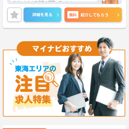
入社した方まで幅広く活躍しています。
各ご家庭の環境にも理解のあるスタッフばかりで
す。困った人がいたら声をかけたり、協力して仕事
詳細を見る
無料
紹介してもらう
を進めたり…職場が第二の家庭のように職員同士の
仲の良さが施設の自慢です♪
無資格・未経験の方でも、研修制度や資格取得支援
制度が充実しているのでキャリアアップが可能な職
場です！
ご興味をお持ちの方には詳細の情報や面接のポイン
トをお伝えしますのでお気軽にお問い合わせくださ
いませ。