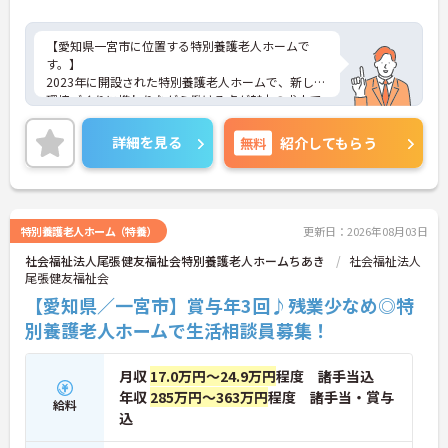
【愛知県一宮市に位置する特別養護老人ホームで
す。】
2023年に開設された特別養護老人ホームで、新しい
環境づくりに携わりながら働ける点が魅力の求人で
す。ユニットケアを導入しており、担当する入居者
様と継続的に関わることで、一人ひとりの生活リズ
詳細を見る
無料
紹介してもらう
ムや思いに寄り添った支援を実践できます。
また、運営法人は長年にわたり高齢者福祉に取り組
んできた実績があり、その経験を活かしたサポート
体制が整えられています。介護経験の有無を問わず
挑戦しやすい環境のため、これから介護の仕事を学
特別養護老人ホーム（特養）
更新日：2026年08月03日
びたい方にもおすすめです。
社会福祉法人尾張健友福祉会特別養護老人ホームちあき
社会福祉法人
新しい施設ならではの柔軟性と、歴史ある法人の安
尾張健友福祉会
定した運営基盤の両方を兼ね備えており、利用者様
に寄り添うケアを実践したい方にぜひご検討いただ
【愛知県／一宮市】賞与年3回♪残業少なめ◎特
きたい求人です。
別養護老人ホームで生活相談員募集！
月収
17.0万円～24.9万円
程度 諸手当込
年収
285万円～363万円
程度 諸手当・賞与
給料
込