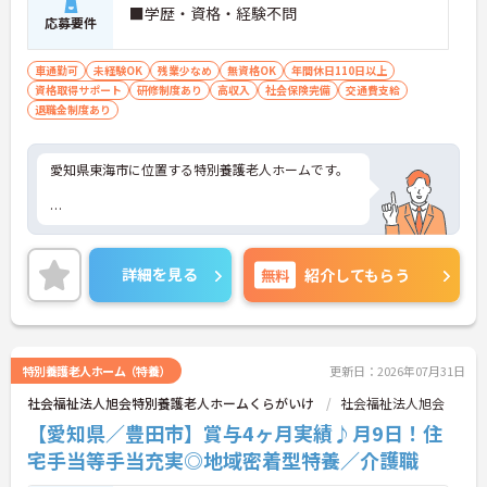
■学歴・資格・経験不問
応募要件
車通勤可
未経験OK
残業少なめ
無資格OK
年間休日110日以上
資格取得サポート
研修制度あり
高収入
社会保険完備
交通費支給
退職金制度あり
愛知県東海市に位置する特別養護老人ホームです。
ご興味をお持ちの方には詳細の情報や面接のポイン
トをお伝えしますのでお気軽にお問い合わせくださ
詳細を見る
無料
紹介してもらう
いませ。
特別養護老人ホーム（特養）
更新日：2026年07月31日
社会福祉法人旭会特別養護老人ホームくらがいけ
社会福祉法人旭会
【愛知県／豊田市】賞与4ヶ月実績♪月9日！住
宅手当等手当充実◎地域密着型特養／介護職