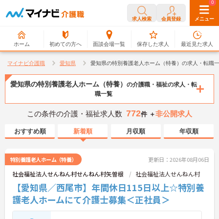
0
0
求人検索
会員登録
メニュー
ホーム
初めての方へ
面談会場一覧
保存した求人
最近見た求人
マイナビ介護職
愛知県
愛知県の特別養護老人ホーム（特養）の求人・転職
愛知県の特別養護老人ホーム（特養）
の介護職・福祉の求人・転
職一覧
772
この条件の介護・福祉求人数
非公開求人
件 ＋
おすすめ順
新着順
月収順
年収順
特別養護老人ホーム（特養）
更新日：2026年08月06日
社会福祉法人せんねん村せんねん村矢曽根
社会福祉法人せんねん村
【愛知県／西尾市】年間休日115日以上☆特別養
護老人ホームにて介護士募集＜正社員＞