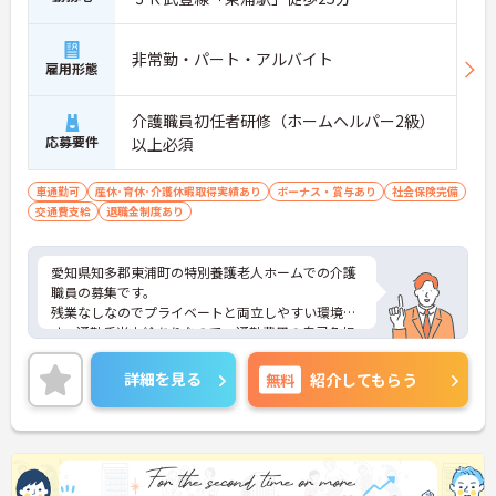
非常勤・パート・アルバイト
雇用形態
介護職員初任者研修（ホームヘルパー2級）
応募要件
以上必須
車通勤可
産休･育休･介護休暇取得実績あり
ボーナス・賞与あり
社会保険完備
交通費支給
退職金制度あり
愛知県知多郡東浦町の特別養護老人ホームでの介護
職員の募集です。
残業なしなのでプライベートと両立しやすい環境で
す。通勤手当支給ありなので、通勤費用の自己負担
の心配も不要！
ご興味のある方は、面接のポイントをお伝えします
詳細を見る
無料
紹介してもらう
のでお気軽にお問い合せください。