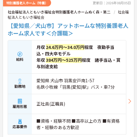
特別養護老人ホーム（特養）
更新日：2026年08月05日
社会福祉法人ともいき福祉会特別養護老人ホームぬく森・第二
社会福
祉法人ともいき福祉会
【愛知県／犬山市】アットホームな特別養護老人
ホーム求人です＜介護職＞
月収
24.6万円～34.0万円
程度 夜勤手当
込・四大卒モデル
給料
年収
384万円～525万円
程度 諸手当込・賞
与別途支給
愛知県 犬山市 羽黒安戸南1-57
勤務地
名鉄小牧線「羽黒(愛知)駅」バス・車7分
正社員(正職員)
雇用形態
■資格・経験不問 ■高卒以上の方 ■有資格
応募要件
者・経験のある方歓迎