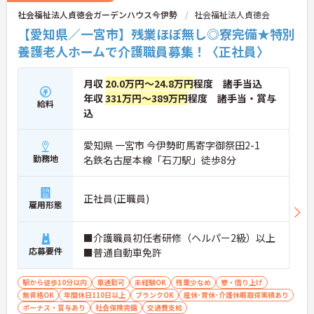
社会福祉法人貞徳会ガーデンハウス今伊勢
社会福祉法人貞徳会
【愛知県／一宮市】残業ほぼ無し◎寮完備★特別
養護老人ホームで介護職員募集！〈正社員〉
月収
20.0万円～24.8万円
程度 諸手当込
年収
331万円～389万円
程度 諸手当・賞与
給料
込
愛知県 一宮市 今伊勢町馬寄字御祭田2-1
勤務地
名鉄名古屋本線「石刀駅」徒歩8分
正社員(正職員)
雇用形態
■介護職員初任者研修（ヘルパー2級）以上
応募要件
■普通自動車免許
駅から徒歩10分以内
車通勤可
未経験OK
残業少なめ
寮・借り上げ
無資格OK
年間休日110日以上
ブランクOK
産休･育休･介護休暇取得実績あり
ボーナス・賞与あり
社会保険完備
交通費支給