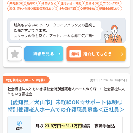
未経験OK
新卒OK
残業少なめ
住宅手当・補助
無資格OK
ブランクOK
産休･育休･介護休暇取得実績あり
社会保険完備
交通費支給
退職金制度あり
残業も少ないので、ワークライフバランスの重視し
た働き方ができます。
スタッフの仲も良く、アットホームな雰囲気が自慢
です。
ご興味ある方には、面接対策ポイントなど、詳細を
お話しいたしますのでお気軽にご相談ください。
詳細を見る
無料
紹介してもらう
特別養護老人ホーム（特養）
更新日：2026年08月05日
社会福祉法人ともいき福祉会特別養護老人ホームぬく森
社会福祉法人
ともいき福祉会
【愛知県／犬山市】未経験OK☆サポート体制◎
特別養護老人ホームでの介護職員募集＜正社員＞
月収
23.8万円～31.1万円
程度 夜勤手当込
給料