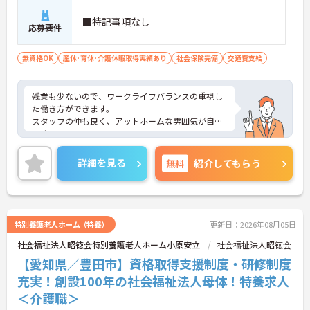
■特記事項なし
応募要件
無資格OK
産休･育休･介護休暇取得実績あり
社会保険完備
交通費支給
残業も少ないので、ワークライフバランスの重視し
た働き方ができます。
スタッフの仲も良く、アットホームな雰囲気が自慢
です。
ご興味ある方には、面接対策ポイントなど、詳細を
お話しいたしますのでお気軽にご相談ください。
詳細を見る
無料
紹介してもらう
特別養護老人ホーム（特養）
更新日：2026年08月05日
社会福祉法人昭徳会特別養護老人ホーム小原安立
社会福祉法人昭徳会
【愛知県／豊田市】資格取得支援制度・研修制度
充実！創設100年の社会福祉法人母体！特養求人
＜介護職＞