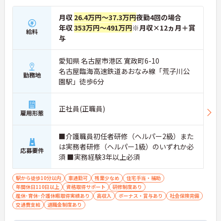
月収
26.4万円～37.3万円
夜勤4回の場合
年収
353万円～491万円
※月収×12ヵ月＋賞
給料
与
愛知県 名古屋市港区 寛政町6-10
名古屋臨海高速鉄道あおなみ線「荒子川公
勤務地
園駅」徒歩6分
正社員(正職員)
雇用形態
■介護職員初任者研修（ヘルパー2級）また
は実務者研修（ヘルパー1級）のいずれか必
応募要件
須 ■実務経験3年以上必須
駅から徒歩10分以内
車通勤可
残業少なめ
住宅手当・補助
年間休日110日以上
資格取得サポート
研修制度あり
産休･育休･介護休暇取得実績あり
高収入
ボーナス・賞与あり
社会保険完備
交通費支給
退職金制度あり