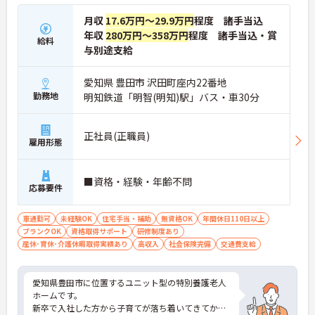
月収
17.6万円～29.9万円
程度 諸手当込
年収
280万円～358万円
程度 諸手当込・賞
給料
与別途支給
愛知県 豊田市 沢田町座内22番地
勤務地
明知鉄道「明智(明知)駅」バス・車30分
正社員(正職員)
雇用形態
■資格・経験・年齢不問
応募要件
車通勤可
未経験OK
住宅手当・補助
無資格OK
年間休日110日以上
ブランクOK
資格取得サポート
研修制度あり
産休･育休･介護休暇取得実績あり
高収入
社会保険完備
交通費支給
愛知県豊田市に位置するユニット型の特別養護老人
ホームです。
新卒で入社した方から子育てが落ち着いてきてから