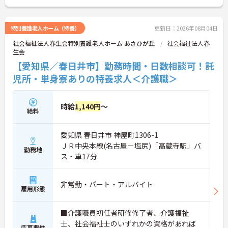
える雰囲気も魅力です。
ご興味をお持ちの方には詳細の情報や面接のポイン
トをお伝えしますのでお気軽にお問い合わせくださ
特別養護老人ホーム（特養）
更新日：2026年08月04日
いませ。
社会福祉法人春生会特別養護老人ホーム あさひが丘
社会福祉法人春
生会
【愛知県／春日井市】勤務時間・日数相談可！託
児所・単身寮ありの特養求人＜介護職＞
時給
1,140円
～
給料
愛知県 春日井市 神屋町1306-1
ＪＲ中央本線(名古屋－塩尻)「高蔵寺駅」バ
勤務地
ス・車17分
非常勤・パート・アルバイト
雇用形態
■介護職員初任者研修修了者、介護福祉
士、社会福祉士のいずれかの資格があれば
応募要件