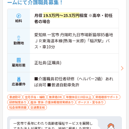
ームにて介護職員募集！
★おすすめPOINT★
【着実なキャリアアップが期待できます】
月収
19.5万円～25.5万円
程度 ※高卒・初任
・施設内研修で最新の介護技術を習得できる環境が
給料
者の場合
あり、お持ちの資格や経験をさらに深めていくこと
が可能です。
愛知県 一宮市 丹陽町九日市場新猫塚85番地
【手厚い諸手当と賞与実績により、安定した収入ア
ＪＲ東海道本線(熱海－米原)「稲沢駅」バ
勤務地
ップが見込めます】
ス・車10分
・賞与は計4ヶ月分の支給実績があり、日々の頑張
りがしっかりと還元される仕組みが整っています。
・規定に応じた住居手当や配偶者・お子様向けの扶
正社員(正職員)
雇用形態
養手当が充実しており、ご家族をお持ちの方も安心
して働けます。
■介護職員初任者研修（ヘルパー2級）あれ
【月平均残業5時間と少なめで、無理のないペース
応募要件
ば尚可 ■普通自動車免許
で長く続けられる環境です】
・残業が少なくシフト制で希望休みの相談も可能な
ため、プライベートの時間もしっかりと確保できま
車通勤可
住宅手当・補助
無資格OK
年間休日110日以上
資格取得サポート
す。
研修制度あり
産休･育休･介護休暇取得実績あり
ボーナス・賞与あり
・事業所内保育所が完備されているほか、育児休業
社会保険完備
交通費支給
などの取得実績もあり、ライフステージが変わって
も働き続けられます。
一宮市で長年にわたり高齢者福祉サービスを展開し
【駅から徒歩1分の好立地で、日々の通勤負担を大
てきた法人が運営しており、地域に根差した安定し