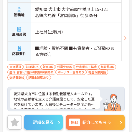
愛知県 犬山市 大字前原字橋爪山15-121
勤務地
名鉄広見線「富岡前駅」徒歩35分
正社員(正職員)
雇用形態
■経験・資格不問 ■有資格者・ご経験のあ
応募要件
る方歓迎
車通勤可
未経験OK
新卒OK
残業少なめ
住宅手当・補助
無資格OK
産休･育休･介護休暇取得実績あり
ボーナス・賞与あり
社会保険完備
交通費支給
退職金制度あり
愛知県犬山市に位置する特別養護老人ホームです。
地域の高齢者を支える介護施設として、安定した運
営を続けています。入職後はチューター制度があ
り、先輩職員がマンツーマンで業務をサポートして
くれるため、未経験の方でも無理なくスタートでき
る環境です。また、資格取得支援や研修制度が整っ
詳細を見る
無料
紹介してもらう
ており、働きながらスキルアップも可能です。幅広
い年代が活躍しており、困ったときは自然と助け合