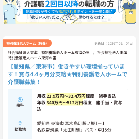
特別養護老人ホーム（特養）
更新日：2026年08月04日
社会福祉法人東海 特別養護老人ホーム東海の里
社会福祉法人東海
特別養護老人ホーム東海の里
【愛知県／東海市】働きやすい環境揃っていま
す！賞与4.4ヶ月分支給★特別養護老人ホームで
介護職募集！
月収
21.9万円～32.4万円
程度 諸手当込
年収
340万円～512万円
程度 諸手当・賞与
給料
込
愛知県 東海市 富木島町藤ノ棚1－1
勤務地
名鉄常滑線「太田川駅」バス・車15分