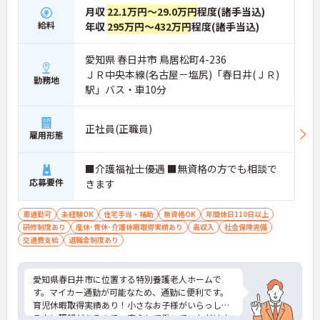
月収
22.1万円～29.0万円
程度(諸手当込)
給料
年収
295万円～432万円
程度(諸手当込)
愛知県 春日井市 鳥居松町4-236
ＪＲ中央本線(名古屋－塩尻)「春日井(ＪＲ)
勤務地
駅」バス・車10分
正社員(正職員)
雇用形態
■介護福祉士優遇 ■無資格の方でも相談で
応募要件
きます
車通勤可
未経験OK
住宅手当・補助
無資格OK
年間休日110日以上
研修制度あり
産休･育休･介護休暇取得実績あり
高収入
社会保険完備
交通費支給
退職金制度あり
愛知県春日井市に位置する特別養護老人ホームで
す。マイカー通勤が可能なため、通勤に便利です。
育児休暇取得実績あり！小さなお子様がいらっしゃ
る方に理解があるので、安心して働いていただけま