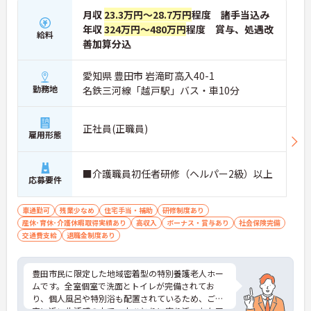
月収
23.3万円～28.7万円
程度 諸手当込み
年収
324万円～480万円
程度 賞与、処遇改
給料
善加算分込
愛知県 豊田市 岩滝町高入40-1
勤務地
名鉄三河線「越戸駅」バス・車10分
正社員(正職員)
雇用形態
■介護職員初任者研修（ヘルパー2級）以上
応募要件
車通勤可
残業少なめ
住宅手当・補助
研修制度あり
産休･育休･介護休暇取得実績あり
高収入
ボーナス・賞与あり
社会保険完備
交通費支給
退職金制度あり
豊田市民に限定した地域密着型の特別養護老人ホー
ムです。全室個室で洗面とトイレが完備されてお
り、個人風呂や特別浴も配置されているため、ご自
宅に近い生活感の中で一人ひとりに寄り添ったケア