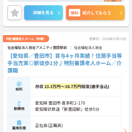
が実践できます。特養を中心に、ショートステイ、
デイサービス、小規模多機能型居宅介護、訪問介護
詳細を見る
無料
紹介してもらう
から地域包括支援センターまで、複数のサービスを
同一施設内に併設しています。月平均の残業時間は5
時間程度と少なく、プライベートの時間をしっかり
確保しながら働けます。4ヶ月分の賞与支給実績のほ
か、配偶者や日々の生活を支える充実した扶養手当
特別養護老人ホーム（特養）
更新日：2026年07月31日
や住居手当、退職金制度も用意されています。1階の
社会福祉法人旭会アメニティ豊田駅前
社会福祉法人旭会
地域交流ホールでは地元の皆様との交流も行われて
おり、地域に開かれた温かい環境で長くキャリアを
【愛知県／豊田市】賞与4ヶ月実績！住居手当等
築いていける職場です。
手当充実◎駅徒歩1分♪特別養護老人ホーム／介
護職
★おすすめPOINT★
【定員29名の地域密着型施設で、一人ひとりに寄り
添うケアが実践できます】
・全室個室で洗面やトイレが完備されており、ご利
月収
23.3万円～28.7万円
程度(諸手当込)
給料
用者様のプライバシーを尊重したサポートを提供で
きる環境です。
・個人風呂や車椅子の方も利用できる特別浴が配置
愛知県 豊田市 喜多町2-170
されているので、身体状態に合わせた安全な入浴介
勤務地
愛知環状鉄道「新豊田駅」徒歩5分
助が行えます。
【残業月5時間程度と少なく、無理のないペースで
正社員(正職員)
働き続けられる環境です】
雇用形態