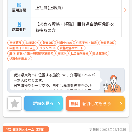
正社員(正職員)
雇用形態
【求める資格・経験】 ■普通自動車免許を
応募要件
お持ちの方
車通勤可
未経験OK
新卒OK
残業少なめ
住宅手当・補助
無資格OK
年間休日110日以上
ブランクOK
資格取得サポート
産休･育休･介護休暇取得実績あり
高収入
社会保険完備
交通費支給
退職金制度あり
愛知県東海市に位置する施設での、介護職・ヘルパ
ー求人になります。
居室清掃やシーツ交換、日中は洗濯業務専門のパー
トさんもいらっしゃいますため、入所者様の介護に
専念できる環境になります。
最新の求人状況や質問につきましては、お気軽にお
詳細を見る
無料
紹介してもらう
問合せください。
特別養護老人ホーム（特養）
更新日：2026年08月03日