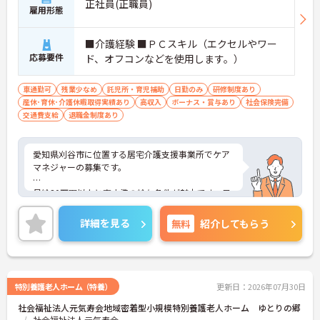
正社員(正職員)
雇用形態
■介護経験 ■ＰＣスキル（エクセルやワー
応募要件
ド、オフコンなどを使用します。）
車通勤可
残業少なめ
託児所・育児補助
日勤のみ
研修制度あり
産休･育休･介護休暇取得実績あり
高収入
ボーナス・賞与あり
社会保険完備
交通費支給
退職金制度あり
愛知県刈谷市に位置する居宅介護支援事業所でケア
マネジャーの募集です。
月給30万円以上と高水準の給与条件が魅力です。日
勤帯のみの勤務で時間外労働もなく、ワークライフ
バランスを大切にしながら働けます。介護支援専門
詳細を見る
無料
紹介してもらう
員資格と介護経験を活かし、利用者様やご家族様の
在宅生活を支えるやりがいのある環境です。賞与支
給実績や昇給実績もあり、長期的なキャリア形成を
目指せます。
特別養護老人ホーム（特養）
更新日：2026年07月30日
？
社会福祉法人元気寿会地域密着型小規模特別養護老人ホーム ゆとりの郷
社会福祉法人元気寿会