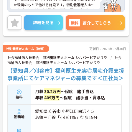
きく軽減できます】
た環境のもとで働ける施設です。特別養護老人ホー
・最寄り駅から徒歩1分とアクセス抜群の場所に位
ムやデイサービスなど複数の事業を通じて地域の高
置しているため、天候に左右されず快適に通うこと
齢者支援を担っており、これまで培ってきた運営実
が可能です。
績とノウハウが活かされています。
詳細を見る
無料
紹介してもらう
・マイカー通勤にも対応しており、通勤手当も月額
また、法人としての経営基盤がしっかりしている点
上限3万円まで支給されることで、ご自身のライフ
も魅力の一つです。福利厚生の整備にも力を入れて
スタイルに合わせた通勤方法を選べます。
おり、腰を据えて働きたい方にとって安心感のある
環境といえるでしょう。利用者様一人ひとりに寄り
添う介護を実践しながら、安定した環境で長くキャ
特別養護老人ホーム（特養）
更新日：2026年07月30日
リアを築いていきたい方におすすめの求人です。
社会福祉法人長寿会 特別養護老人ホーム シルバーピアかりや
社会
福祉法人長寿会 特別養護老人ホーム シルバーピアかりや
【愛知県／刈谷市】福利厚生充実◎居宅介護支援
事業所にてケアマネジャーの募集です＜正社員＞
月収
30.2万円
～程度 諸手当込
給料
年収
409万円
～程度 諸手当・賞与込
愛知県 刈谷市 小垣江町白沢４５
勤務地
名鉄三河線「小垣江駅」徒歩15分