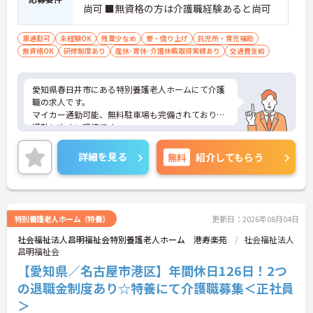
尚可 ■無資格の方は介護職経験あると尚可
車通勤可
未経験OK
残業少なめ
寮・借り上げ
託児所・育児補助
無資格OK
研修制度あり
産休･育休･介護休暇取得実績あり
交通費支給
愛知県春日井市にある特別養護老人ホームにて介護
職の求人です。
マイカー通勤可能、無料駐車場も完備されており、
通勤しやすい環境です。
同法人は、特養やデイサービス、ショートステイな
ど幅広く展開しています。
詳細を見る
無料
紹介してもらう
福利厚生が充実！託児所利用可能！
定年年齢は65歳、しっかりと腰を据えて勤務できま
すよ。
ご興味のある方はお気軽にお問い合わせください！
特別養護老人ホーム（特養）
更新日：2026年08月04日
社会福祉法人昌明福祉会特別養護老人ホーム 港寿楽苑
社会福祉法人
昌明福祉会
【愛知県／名古屋市港区】年間休日126日！2つ
の退職金制度あり☆特養にて介護職募集＜正社員
＞