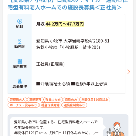
宅型有料老人ホームでの施設長募集＜正社員＞
月収
44.2万円～47.7万円
給料
愛知県 小牧市 大字岩崎字股ギ2180-51
勤務地
名鉄小牧線「小牧原駅」徒歩20分
正社員(正職員)
雇用形態
■介護福祉士必須 ■経験5年以上必須
応募要件
管理職求人
車通勤可
残業少なめ
日勤のみ
年間休日110日以上
ボーナス・賞与あり
社会保険完備
退職金制度あり
愛知県小牧市に位置する、住宅型有料老人ホームで
の施設長募集です。
年間休日121日かつ、月9日～11日休みのため、ワー