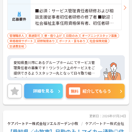
■必須：サービス管理責任者研修および相
談支援従事者初任者研修の修了者 ■歓迎：
応募要件
社会福祉主事任用資格保有者、初任者研修
（旧ヘルパー2級）、サービス管理責任者の
業務経験
管理職求人
車通勤可
寮・借り上げ
日勤のみ
オープニングスタッフ募集
資格取得サポート
研修制度あり
ボーナス・賞与あり
社会保険完備
交通費支給
愛知県豊川市にあるグループホームにてサービス管
理責任者の募集です！ワンランク上のサービスをご
提供できるようスタッフ一丸となって日々取り組ん
でいます。
ご興味ある方には、面接対策ポイントなど、さらに
詳細をお話しいたしますのでお気軽にご相談くださ
詳細を見る
無料
紹介してもらう
い！
更新日：2026年07月24日
ケアパートナー株式会社ソエルガーデン小牧
ケアパートナー株式会社
【愛知県／小牧市】日勤のみ！マイカー通勤◎住