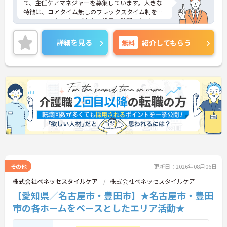
て、主任ケアマネジャーを募集しています。大きな
特徴は、コアタイム無しのフレックスタイム制を導
入している点です。ご自身の裁量で訪問スケジュー
ルを調整しやすく、直行直帰も交えながら柔軟に働
くことができます。待遇面では月給高水準に加え、
詳細を見る
無料
紹介してもらう
大手グループならではの共済会制度（医療費・薬代
補助等）や保育手当など、生活を支える福利厚生が
充実しています。また、65歳定年制と75歳までの再
雇用制度があり、育児・介護による時短勤務制度な
ども整備されているため、ライフステージが変化し
ても長く働き続けられる基盤があります。スーパー
バイザーとして後進の育成や困難事例に対応し、こ
れまでのご経験を最大限に活かしてキャリアアップ
を目指せる環境です。
★おすすめPOINT★
【コアタイム無しのフレックス制で柔軟な働き方が
実現できます】
・出退勤の時間を柔軟に調整できるフレックスタイ
その他
更新日：2026年08月06日
ム制を採用しており、ご自身のペースや業務量に合
株式会社ベネッセスタイルケア
株式会社ベネッセスタイルケア
わせたスケジュール管理が可能です
【愛知県／名古屋市・豊田市】★名古屋市・豊田
・ご自宅からの直行訪問など効率的な働き方も実践
できることで、業務の負担を軽減しながらメリハリ
市の各ホームをベースとしたエリア活動★
をつけて活躍できます