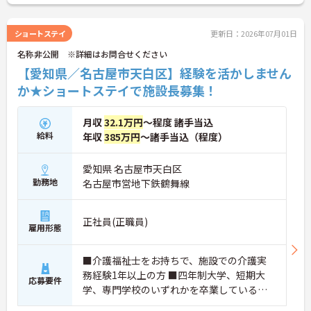
ショートステイ
更新日：2026年07月01日
名称非公開 ※詳細はお問合せください
【愛知県／名古屋市天白区】経験を活かしません
か★ショートステイで施設長募集！
月収
32.1万円
～程度 諸手当込
給料
年収
385万円
～諸手当込（程度）
愛知県 名古屋市天白区
勤務地
名古屋市営地下鉄鶴舞線
正社員(正職員)
雇用形態
■介護福祉士をお持ちで、施設での介護実
務経験1年以上の方 ■四年制大学、短期大
応募要件
学、専門学校のいずれかを卒業している方
【歓迎要件】 ■施設でのフロアリーダー経