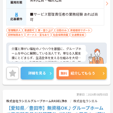
契約社員・嘱託社員
雇用形態
■サービス管理責任者の業務経験 あれば尚
応募要件
可
管理職求人
車通勤可
寮・借り上げ
日勤のみ
資格取得サポート
研修制度あり
ボーナス・賞与あり
社会保険完備
交通費支給
介護と障がい福祉のノウハウを基盤に、グループホ
ームを中心に展開している法人です。単なる入居支
援にとどまらず、生活全体を支える仕組みを大切に
しています。利用者様の状況把握から日常支援、職
員管理まで一体的に対応できる環境があり、地域に
根ざした支援を実感できます。「長く安心して働き
詳細を見る
無料
紹介してもらう
たい」「支援の質を大切にしたい」方におすすめの
職場です。ご興味のある方には、面接対策ポイント
など、さらに詳細をお話しいたしますのでお気軽に
ご相談ください！
更新日：2026年08月05日
株式会社ラシエルグループホームRASIEL浄水
株式会社ラシエル
【愛知県／豊田市】無資格OK♪グループホーム