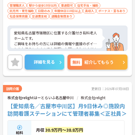
護福祉士実務者研修 ※いずれかお持ちの方
管理職求人
駅から徒歩10分以内
車通勤可
住宅手当・補助
託児所・育児補助
歓迎（無資格相談可能）
日勤のみ
年間休日110日以上
高収入
ボーナス・賞与あり
社会保険完備
交通費支給
退職金制度あり
愛知県名古屋市瑞穂区に位置する介護付き有料老人
ホームです。
ご興味をお持ちの方には詳細の情報や面接のポイン
トをお伝えしますのでお気軽にお問い合わせくださ
いませ。
詳細を見る
無料
紹介してもらう
訪問介護
更新日：2026年07月08日
株式会社relightはーとらいふ名古屋中川
株式会社relight
【愛知県名／古屋市中川区】月9日休み◎施設内
訪問看護ステーションにて管理者募集＜正社員＞
月収
30.9万円～38.8万円
給料