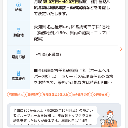
月収
35.0万円～40.0万円
程度 諸手当込※
給与額は経験年数・勤務実績などを考慮し
給料
て決定いたします。
愛知県 名古屋市中村区 熊野町三丁目1番地
（勤務地例／ほか、県内の施設・エリアに
勤務地
配属）
正社員(正職員)
雇用形態
■介護職員初任者研修修了者（ホームヘル
パー2級）以上 ※サービス管理責任者の資格
応募要件
をお持ちで、兼務が可能な方は待遇UP ■介
護・医療・福祉業界のいずれかでの『現場
経験』と介護福祉業界での営業経験のどち
管理職求人
車通勤可
年間休日110日以上
社会保険完備
交通費支給
らかをお持ちの方 ■普通自動車免許(AT限定
可) ■主任・リーダー以上の経験 ※経験あれ
全国に300か所以上（※2025年10月時点）の障がい
ば尚可：重度障害者施設・入居施設での現
者グループホームを展開し、施設数トップクラスを
場経験、入居営業、施設管理業務、採用・
誇る安定した法人が母体です。年間休日は114日以
マネジメント業務等 ■求める人物像 ・人の
上、主に土日休みで、ワークライフバランスを重視