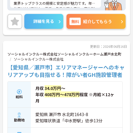
業界トップクラスの規模と安定感が魅力です。年間
休日は114日以上、夏季・冬季休暇や産休・育休制
度もしっかり整っており、プライベートとの両立も
可能。これまでのご経験を活かし、新しいキャリア
詳細を見る
無料
紹介してもらう
を築きたい方、ぜひご応募ください。20代から60代
まで、幅広い年代の方が活躍できる職場です。ご興
味のある方は詳細等をお伝えしますので、お気軽に
お問い合わせください。
更新日：2026年06月16日
ソーシャルインクルー株式会社ソーシャルインクルーホーム瀬戸水北町
ソーシャルインクルー株式会社
【愛知県／瀬戸市】エリアマネージャーへのキャ
リアアップも目指せる！障がい者GH施設管理者
月収
34.0万円
～
年収
408万円～478万円
程度 ※月給×12ヶ
給料
月
愛知県 瀬戸市 水北町1643-8
勤務地
愛知環状鉄道「中水野駅」徒歩13分