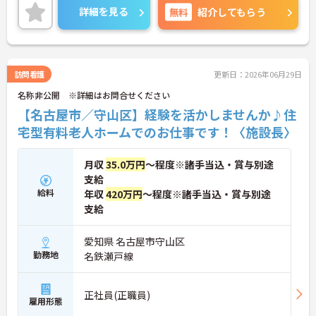
ためプライベートも非常に充実できます。
詳細を見る
無料
紹介してもらう
今後増えてくる在宅介護での管理職経験を積み、他
の介護職との差別化を図ってみませんか？
訪問看護
更新日：2026年06月29日
名称非公開 ※詳細はお問合せください
【名古屋市／守山区】経験を活かしませんか♪住
宅型有料老人ホームでのお仕事です！〈施設長〉
月収
35.0万円
～程度※諸手当込・賞与別途
支給
給料
年収
420万円
～程度※諸手当込・賞与別途
支給
愛知県 名古屋市守山区
勤務地
名鉄瀬戸線
正社員(正職員)
雇用形態