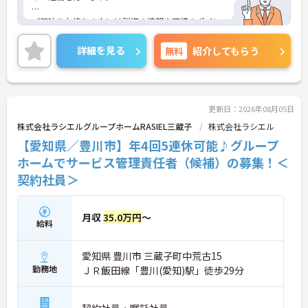
迎 ■高価格帯（対 富裕層）のサービス、商
ご興味をお持ちの方には詳細の情報や面接のポイン
品や会員制事業での営業経験のある方歓迎
トをお伝えしますのでお気軽にお問い合わせくださ
いませ
詳細を見る
無料
紹介してもらう
更新日：2026年08月05日
株式会社ラシエルグループホームRASIEL三蔵子
株式会社ラシエル
【愛知県／豊川市】年4回5連休可能♪グループ
ホームでサービス管理責任者（候補）の募集！＜
契約社員＞
月収
35.0万円
～
給料
愛知県 豊川市 三蔵子町中荒古15
勤務地
ＪＲ飯田線「豊川(愛知)駅」徒歩29分