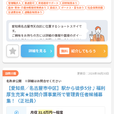
験がある方 ■介護業界に関わらず、チーム
管理職求人
車通勤可
資格取得サポート
研修制度あり
産休･育休･介護休暇取得実績あり
リーダー、マネージャー経験のある方
高収入
ボーナス・賞与あり
社会保険完備
交通費支給
退職金制度あり
愛知県名古屋市天白区に位置するショートステイで
す。
ご興味をお持ちの方には詳細の情報や面接のポイン
トをお伝えしますのでお気軽にお問い合わせくださ
いませ。
詳細を見る
無料
紹介してもらう
訪問介護
更新日：2026年06月30日
名称非公開 ※詳細はお問合せください
【愛知県／名古屋市中区】駅から徒歩5分♪福利
厚生充実★訪問介護事業所で管理責任者候補募
集！〈正社員〉
月収
31.0万円
～程度