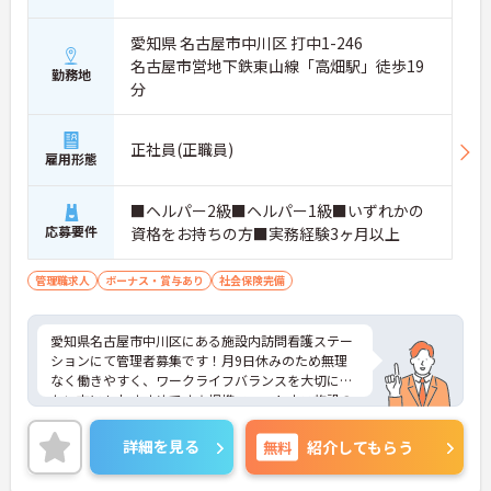
愛知県 名古屋市中川区 打中1-246
名古屋市営地下鉄東山線「高畑駅」徒歩19
勤務地
分
正社員(正職員)
雇用形態
■ヘルパー2級■ヘルパー1級■いずれかの
応募要件
資格をお持ちの方■実務経験3ヶ月以上
管理職求人
ボーナス・賞与あり
社会保険完備
愛知県名古屋市中川区にある施設内訪問看護ステー
ションにて管理者募集です！月9日休みのため無理
なく働きやすく、ワークライフバランスを大切にし
たい方にもおすすめです☆提携フィットネス施設の
利用も可能で、健康づくりやリフレッシュをしなが
ら活躍できる環境が整っています♪ご興味のある方
詳細を見る
無料
紹介してもらう
には、面接対策ポイントなど、さらに詳細をご案内
しますのでお気軽にご相談ください！