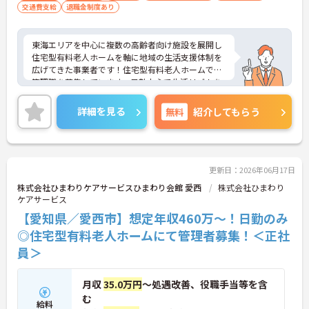
交通費支給
退職金制度あり
東海エリアを中心に複数の高齢者向け施設を展開し
住宅型有料老人ホームを軸に地域の生活支援体制を
広げてきた事業者です！住宅型有料老人ホームでの
管理職を募集しています。日勤中心で生活リズムを
整えながら働きやすい勤務設計です◎施設運営の視
点を広げながら経験を積めるため段階的なスキル習
詳細を見る
無料
紹介してもらう
得に繋がり、複数拠点展開による柔軟なキャリア形
成が見込める環境です！各施設では入居者の日常生
活を支える基本的な介護だけでなく、健康面に不安
を抱える方でも安心して過ごせるよう、外部の医療
機関や専門職との連携を常時確保しています。地域
更新日：2026年06月17日
の高齢化に伴うニーズに応える形で、医療と介護の
株式会社ひまわりケアサービスひまわり会館 愛西
株式会社ひまわり
橋渡しを担う存在としての役割を果たしている法人
ケアサービス
です。ご興味のある方には、面接対策ポイントなど
【愛知県／愛西市】想定年収460万～！日勤のみ
さらに詳細をお話いたしますので、お気軽にご相談
ください。
◎住宅型有料老人ホームにて管理者募集！＜正社
員＞
月収
35.0万円
～処遇改善、役職手当等を含
む
給料