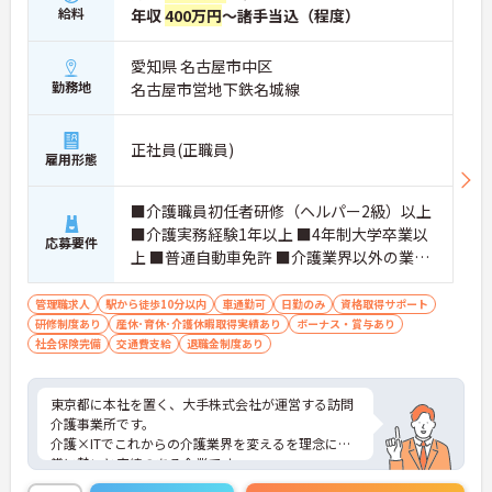
給料
年収
400万円
～諸手当込（程度）
愛知県 名古屋市中区
勤務地
名古屋市営地下鉄名城線
正社員(正職員)
雇用形態
■介護職員初任者研修（ヘルパー2級）以上
■介護実務経験1年以上 ■4年制大学卒業以
応募要件
上 ■普通自動車免許 ■介護業界以外の業界
経験がある方歓迎 ■介護業界以外でのマネ
ジメント経験がある方歓迎
管理職求人
駅から徒歩10分以内
車通勤可
日勤のみ
資格取得サポート
研修制度あり
産休･育休･介護休暇取得実績あり
ボーナス・賞与あり
社会保険完備
交通費支給
退職金制度あり
東京都に本社を置く、大手株式会社が運営する訪問
介護事業所です。
介護×ITでこれからの介護業界を変えるを理念に非
常に勢いと実績のある企業です。
充実したキャリアアップ制度に加え、曜日固定性の