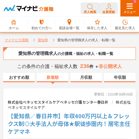
0
0
求人検索
会員登録
メニュー
ホーム
初めての方へ
面談会場一覧
保存した求人
最近見た求人
マイナビ介護職
愛知県
愛知県の管理職求人の求人・転職一覧
愛知県の管理職求人
の介護職・福祉の求人・転職一覧
236
この条件の介護・福祉求人数
非公開求人
件 ＋
おすすめ順
新着順
月収順
年収順
更新日：2026年08月06日
株式会社ベネッセスタイルケアベネッセ介護センター春日井
株式会社
ベネッセスタイルケア
【愛知県／春日井市】年収400万円以上＆フレッ
クス制◎大手法人が母体★駅徒歩圏内！居宅主任
ケアマネ