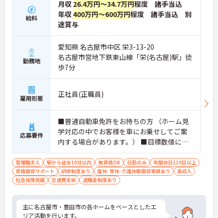
【大手グループならではの手厚い福利厚生が整って
月収
26.4万円～34.7万円
程度 諸手当込
います】
年収
400万円～600万円
程度 諸手当込 別
給料
・医療費・市販薬の補助や各種お祝い金などを提供
途賞与
する共済会制度があり、職員の健康と生活を多角的
にサポートする体制があります
愛知県 名古屋市中区 栄3-13-20
・未就学児お一人につき月額1万円の保育手当や、
育児・介護向けの時短勤務制度も充実しており、ご
名古屋市営地下鉄東山線「栄(名古屋)駅」徒
勤務地
家庭との両立を支える環境です
歩7分
【専門性を活かして長期的なキャリアを築ける環境
です】
正社員(正職員)
雇用形態
・新人指導や地域包括支援センターとの連携など、
スーパーバイザーとしての役割を通じてケアマネジ
メントの質向上に深く貢献できます
■普通自動車免許をお持ちの方 （ホーム見
・65歳定年制に加え、75歳までの再雇用制度が設け
学対応の中でお客様を車にお乗せしてご案
られており、培った経験を活かして将来にわたり長
応募要件
内する場合があります。） ■目標数値にコ
く働き続けられます
ミットし、確実に成果を生み出すための工
夫や試行のできる方 ■関係する他部署との
管理職求人
駅から徒歩10分以内
無資格OK
日勤のみ
年間休日110日以上
資格取得サポート
連携や共に働く社員とのメンバーシップを
研修制度あり
産休･育休･介護休暇取得実績あり
高収入
社会保険完備
交通費支給
退職金制度あり
発揮できる方 ■お客様とじっくり関係を築
いていくBtoC営業、サービス経験のある方
歓迎 ■弊社と同様な介護事業会社におい
主に名古屋市・豊田市の各ホームをベースとしたエ
て、顧客向け営業のご経験をお持ちの方歓
リア活動を行います。