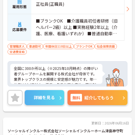
正社員(正職員)
雇用形態
■ブランクOK ■介護職員初任者研修（旧
ヘルパー2級）以上 ■実務経験2年以上（介
応募要件
護、医療、看護いずれか） ■普通自動車運
転免許(AT限定可) ※管理業務に就かれて
いた方歓迎
管理職求人
車通勤可
年間休日110日以上
ブランクOK
社会保険完備
交通費支給
全国に300か所以上（※2025年10月時点）の障がい
者グループホームを展開する株式会社が母体です。
業界トップクラスの規模と安定感が魅力です。年間
休日は114日以上、夏季・冬季休暇や産休・育休制
度もしっかり整っており、プライベートとの両立も
可能。これまでのご経験を活かし、新しいキャリア
詳細を見る
無料
紹介してもらう
を築きたい方、ぜひご応募ください。20代から60代
まで、幅広い年代の方が活躍できる職場です。ご興
味のある方は詳細等をお伝えしますので、お気軽に
お問い合わせください。
更新日：2026年06月16日
ソーシャルインクルー株式会社ソーシャルインクルーホーム津島神守町