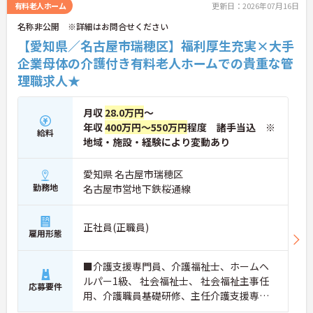
有料老人ホーム
更新日：2026年07月16日
名称非公開 ※詳細はお問合せください
【愛知県／名古屋市瑞穂区】福利厚生充実×大手
企業母体の介護付き有料老人ホームでの貴重な管
理職求人★
月収
28.0万円
～
年収
400万円～550万円
程度 諸手当込 ※
給料
地域・施設・経験により変動あり
愛知県 名古屋市瑞穂区
勤務地
名古屋市営地下鉄桜通線
正社員(正職員)
雇用形態
■介護支援専門員、介護福祉士、ホームヘ
ルパー1級、 社会福祉士、 社会福祉主事任
応募要件
用、介護職員基礎研修、主任介護支援専門
員、介護職員初任者研修(ヘルパー2級)、介