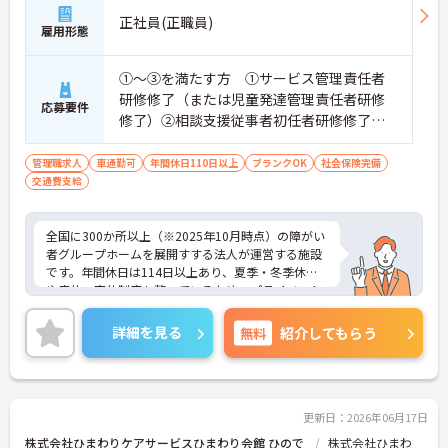
正社員(正職員)
雇用形態
①～③を満たす方 ①サービス管理責任者
研修修了（または児童発達管理責任者研修
応募要件
修了）②相談支援従事者初任者研修修了
（または相談支援従事者実務者研修修了）
③普通自動車運転免許（AT限定可）
管理職求人
車通勤可
年間休日110日以上
ブランクOK
社会保険完備
交通費支給
全国に300か所以上（※2025年10月時点）の障がい
者グループホームを展開すする法人が運営する施設
です。年間休日は114日以上あり、夏季・冬季休暇
や産休・育休制度も整っているため、プライベート
を大切にしながら長く働けます。20代からシニアま
で幅広い年代のスタッフが活躍しており、子育て中
詳細を見る
無料
紹介してもらう
の方も多いので、お互いに協力し合える温かい雰囲
気です。研修制度や外部勉強会の受講支援もあり、
働きながらスキルアップを目指せる環境が魅力。請
求業務は本社が一括対応するため、ご利用者さまの
支援やスタッフの育成といった現場のマネジメント
更新日：2026年06月17日
業務に集中できます。これまでの経験や資格を活か
株式会社ひまわりケアサービスひまわり会館 ひので
株式会社ひまわ