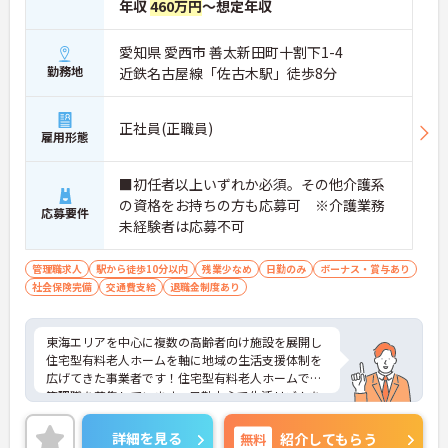
年収
460万円
～想定年収
愛知県 愛西市 善太新田町十割下1-4
勤務地
近鉄名古屋線「佐古木駅」徒歩8分
正社員(正職員)
雇用形態
■初任者以上いずれか必須。その他介護系
の資格をお持ちの方も応募可 ※介護業務
応募要件
未経験者は応募不可
管理職求人
駅から徒歩10分以内
残業少なめ
日勤のみ
ボーナス・賞与あり
社会保険完備
交通費支給
退職金制度あり
東海エリアを中心に複数の高齢者向け施設を展開し
住宅型有料老人ホームを軸に地域の生活支援体制を
広げてきた事業者です！住宅型有料老人ホームでの
管理職を募集しています。日勤中心で生活リズムを
整えながら働きやすい勤務設計です◎施設運営の視
点を広げながら経験を積めるため段階的なスキル習
詳細を見る
無料
紹介してもらう