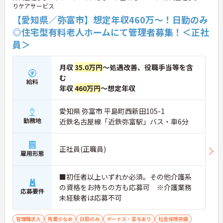
し、安定した環境でキャリアを築きたい方をお待ち
りケアサービス
しています。ご興味のある方は詳細等をお伝えしま
【愛知県／弥富市】想定年収460万～！日勤のみ
すので、お気軽にお問い合わせください。
◎住宅型有料老人ホームにて管理者募集！＜正社
員＞
月収
35.0万円
～処遇改善、役職手当等を含
む
給料
年収
460万円
～想定年収
愛知県 弥富市 平島町西新田105-1
勤務地
近鉄名古屋線「近鉄弥富駅」バス・車6分
正社員(正職員)
雇用形態
■初任者以上いずれか必須。その他介護系
の資格をお持ちの方も応募可 ※介護業務
応募要件
未経験者は応募不可
管理職求人
残業少なめ
日勤のみ
ボーナス・賞与あり
社会保険完備