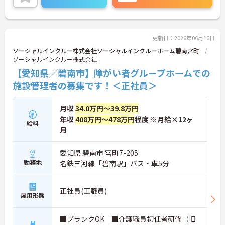
得に繋がり、複数拠点展開による柔軟なキャリア形
成が見込める環境です！各施設では入居者の日常生
活を支える基本的な介護だけでなく、健康面に不安
を抱える方でも安心して過ごせるよう、外部の医療
機関や専門職との連携を常時確保しています。地域
更新日：2026年06月16日
の高齢化に伴うニーズに応える形で、医療と介護の
ソーシャルインクルー株式会社ソーシャルインクルーホーム碧南宮町
橋渡しを担う存在としての役割を果たしている法人
ソーシャルインクルー株式会社
です。ご興味のある方には、面接対策ポイントなど
【愛知県／碧南市】障がい者グループホームでの
さらに詳細をお話いたしますので、お気軽にご相談
ください。
施設管理者の募集です！＜正社員＞
月収
34.0万円～39.8万円
年収
408万円～478万円
程度 ※月給×12ヶ
給料
月
愛知県 碧南市 宮町7-205
勤務地
名鉄三河線「碧南駅」バス・車5分
正社員(正職員)
雇用形態
■ブランクOK ■介護職員初任者研修（旧