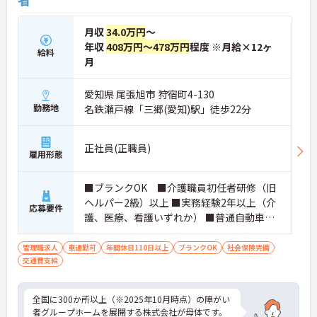
月収
34.0万円
～
年収
408万円～478万円
程度 ※月給×12ヶ
給料
月
愛知県 尾張旭市 狩宿町4-130
勤務地
名鉄瀬戸線「三郷(愛知)駅」徒歩22分
正社員(正職員)
雇用形態
■ブランクOK ■介護職員初任者研修（旧
ヘルパー2級）以上 ■実務経験2年以上（介
応募要件
護、医療、看護いずれか） ■普通自動車運
転免許(AT限定可) ※管理業務に就かれて
いた方歓迎
管理職求人
車通勤可
年間休日110日以上
ブランクOK
社会保険完備
交通費支給
全国に300か所以上（※2025年10月時点）の障がい
者グループホームを展開する株式会社が母体です。