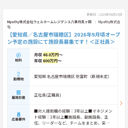
更新日：2026年06月25日
Mpathy株式会社ウェルホームレジデンス八事月見ヶ岡
Mpathy株式会
社
【愛知県／名古屋市瑞穂区】2026年9月頃オープ
ン予定の施設にて施設長募集です！＜正社員＞
月収
48.0万円
～
給料
年収
600万円
～
愛知県 名古屋市瑞穂区 弥富町（新規未定）
勤務地
正社員(正職員)
雇用形態
■対人援助職の経験：3年以上■マネジメン
ト経験：1年以上■施設長、副施設長、主
応募要件
任、リーダーなど、チームをまとめ、采配