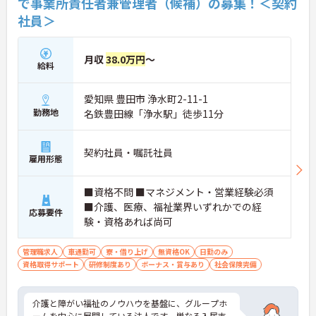
で事業所責任者兼管理者（候補）の募集！＜契約
社員＞
月収
38.0万円
～
給料
愛知県 豊田市 浄水町2-11-1
勤務地
名鉄豊田線「浄水駅」徒歩11分
契約社員・嘱託社員
雇用形態
■資格不問 ■マネジメント・営業経験必須
■介護、医療、福祉業界いずれかでの経
応募要件
験・資格あれば尚可
管理職求人
車通勤可
寮・借り上げ
無資格OK
日勤のみ
資格取得サポート
研修制度あり
ボーナス・賞与あり
社会保険完備
介護と障がい福祉のノウハウを基盤に、グループホ
ームを中心に展開している法人です。単なる入居支