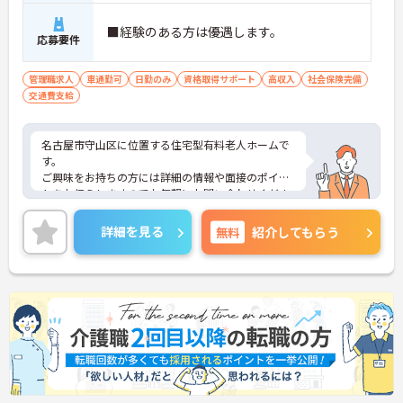
■経験のある方は優遇します。
応募要件
管理職求人
車通勤可
日勤のみ
資格取得サポート
高収入
社会保険完備
交通費支給
名古屋市守山区に位置する住宅型有料老人ホームで
す。
ご興味をお持ちの方には詳細の情報や面接のポイン
トをお伝えしますのでお気軽にお問い合わせくださ
いませ。
詳細を見る
無料
紹介してもらう