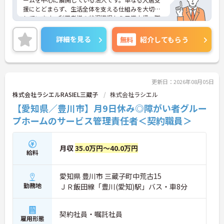
援にとどまらず、生活全体を支える仕組みを大切に
しています。利用者様の状況把握から日常支援、職
員管理まで一体的に対応できる環境があり、地域に
根ざした支援を実感できます。「長く安心して働き
詳細を見る
無料
紹介してもらう
たい」「支援の質を大切にしたい」方におすすめの
職場です。ご興味のある方には、面接対策ポイント
など、さらに詳細をお話しいたしますのでお気軽に
ご相談ください！
更新日：2026年08月05日
株式会社ラシエルRASIEL三蔵子
株式会社ラシエル
【愛知県／豊川市】月9日休み◎障がい者グルー
プホームのサービス管理責任者＜契約職員＞
月収
35.0万円～40.0万円
給料
愛知県 豊川市 三蔵子町中荒古15
勤務地
ＪＲ飯田線「豊川(愛知)駅」バス・車8分
契約社員・嘱託社員
雇用形態