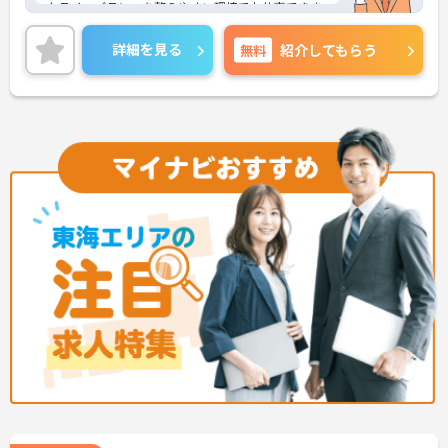
クライフバランスを整えやすい環境でお仕事できま
す！
福利厚生多数で充実！資格取得支援制度もあり、ご
詳細を見る
無料
紹介してもらう
自身のスキルアップにも協力的な環境です！
ご興味のある方は面接のポイントをお伝えいたしま
すので、お気軽にお問い合わせください。