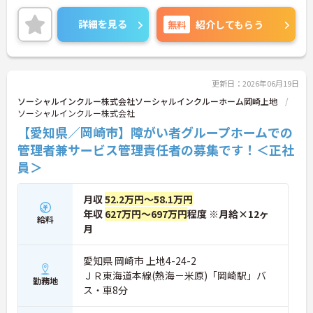
気持ちを理解した上で客観的に判断できる
した働き方が可能です。産前産後・育児休暇制度も
あり、子育て世代も安心して働ける環境が整ってい
・スタッフ・入居者様などの話を聞いてあ
詳細を見る
無料
紹介してもらう
ます。一般社員研修や外部勉強会受講支援制度など
げるのが得意 ・会社方針に関心を持ち、理
を通じて着実にスキルアップもできます。チームを
解し、実践できる
まとめ、メンバーの成長を後押しすることにやりが
いを感じる方、新しい挑戦に意欲的な方にぴったり
の職場です。ご興味のある方は詳細等をお伝えしま
更新日：2026年06月19日
すので、お気軽にお問い合わせください。
ソーシャルインクルー株式会社ソーシャルインクルーホーム岡崎上地
ソーシャルインクルー株式会社
【愛知県／岡崎市】障がい者グループホームでの
管理者兼サービス管理責任者の募集です！＜正社
員＞
月収
52.2万円～58.1万円
年収
627万円～697万円
程度 ※月給×12ヶ
給料
月
愛知県 岡崎市 上地4-24-2
ＪＲ東海道本線(熱海－米原)「岡崎駅」バ
勤務地
ス・車8分