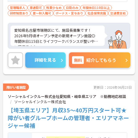
や進捗管理を行った経験■PCスキル■求め
るスキル：決断力、数値分析と改善立案実
管理職求人
車通勤可
残業少なめ
日勤のみ
年間休日110日以上
研修制度あり
夏～秋入職可
行力、コーチング・人材育成スキル、リス
ボーナス・賞与あり
社会保険完備
交通費支給
クマネジメント能力
愛知県名古屋市瑞穂区にて、施設長募集です！
2026年9月頃オープン予定の新規オープン施設◎
年間休日115日とライフワークバランスが整いやす
い環境です♪
ご興味のある方には、面接対策ポイントなど、さら
に詳細をご案内しますのでお気軽にご相談くださ
詳細を見る
無料
紹介してもらう
い！
障がい者施設
更新日：2026年06月23日
ソーシャルインクルー株式会社愛知県・岐阜県エリア ※勤務地応相談
ソーシャルインクルー株式会社
【埼玉県エリア】月収35～40万円スタート可★
障がい者グループホームの管理者・エリアマネー
ジャー候補