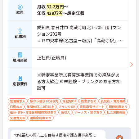
月収
32.2万円
～
給料
年収
439万円
～想定年収
愛知県 春日井市 高蔵寺町北1-205 明川マン
ション202号
勤務地
ＪＲ中央本線(名古屋－塩尻)「高蔵寺駅」徒
歩9分
正社員(正職員)
雇用形態
※特定事業所加算算定事業所での経験があ
る方大歓迎 ※未経験・ブランクのある方相
応募要件
談可
管理職求人
駅から徒歩10分以内
未経験OK
残業少なめ
託児所・育児補助
日勤のみ
年間休日110日以上
ブランクOK
資格取得サポート
研修制度あり
産休･育休･介護休暇取得実績あり
高収入
ボーナス・賞与あり
社会保険完備
交通費支給
退職金制度あり
地域福祉の質向上を目指す居宅介護支援事業所に