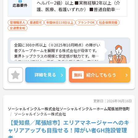
ヘルパー2級）以上 ■実務経験2年以上（介
応募要件
護、医療、看護いずれか） ■普通自動車運
転免許(AT限定可) ※管理業務に就かれて
いた方歓迎
管理職求人
車通勤可
年間休日110日以上
ブランクOK
社会保険完備
交通費支給
全国に300か所以上（※2025年10月時点）の障がい
者グループホームを展開する株式会社が母体です。
業界トップクラスの規模と安定感が魅力です。年間
休日は114日以上、夏季・冬季休暇や産休・育休制
度もしっかり整っており、プライベートとの両立も
可能。これまでのご経験を活かし、新しいキャリア
詳細を見る
無料
紹介してもらう
を築きたい方、ぜひご応募ください。20代から60代
まで、幅広い年代の方が活躍できる職場です。ご興
味のある方は詳細等をお伝えしますので、お気軽に
お問い合わせください。
更新日：2026年06月16日
ソーシャルインクルー株式会社ソーシャルインクルーホーム尾張旭狩宿町
ソーシャルインクルー株式会社
【愛知県／尾張旭市】エリアマネージャーへのキ
ャリアアップも目指せる！障がい者GH施設管理
者