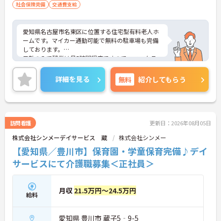
社会保険完備
交通費支給
愛知県名古屋市名東区に位置する住宅型有料老人ホ
ームです。マイカー通勤可能で無料の駐車場も完備
しております。
日勤のみで残業は月5時間程度ですので、ワークラ
イフバランスの実現が目指せる環境です。
ご興味のある方には、面接対策ポイントなど、さら
詳細を見る
無料
紹介してもらう
に詳細をお話しいたしますのでお気軽にご相談くだ
さい！
訪問看護
更新日：2026年08月05日
株式会社シンメーデイサービス 蔵
株式会社シンメー
【愛知県／豊川市】保育園・学童保育完備♪デイ
サービスにて介護職募集＜正社員＞
月収
21.5万円～24.5万円
給料
愛知県 豊川市 蔵子5‐9-5