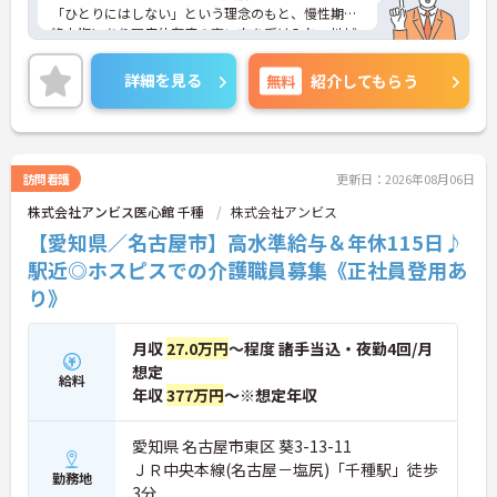
編成が組まれており、しっかりと休息を取りながら
「ひとりにはしない」という理念のもと、慢性期や
長期的な就業が可能です
終末期にあり医療依存度の高い方を受け入れ、地域
＜評価制度でキャリアアップ＞
医療を支える社会的意義の高い事業を推進していま
・介護福祉士や初任者研修などの資格や実務経験、
す。現場には看護師が24時間常駐しています。急変
詳細を見る
無料
紹介してもらう
夜勤回数がしっかりと給与に反映されるためモチベ
時の対応や医療行為は看護師が担当するため、食事
ーションを維持できます
介助や入浴介助などの生活を支えるケアに専念でき
・年次を問わずリーダーや主任などのマネジメント
る環境です。多職種で情報を共有し、一人で判断を
職へ昇格する事例も多数あり、腰を据えて長期的な
抱え込まないチーム連携の体制がしっかりと整って
キャリア形成が可能です
います。働き方の面では、夜勤明けの翌日が原則と
訪問看護
更新日：2026年08月06日
して公休となるほか、月平均の残業時間も5時間～7
株式会社アンビス医心館 千種
株式会社アンビス
時間程度とかなり少なめです。常勤スタッフの比率
が90パーセントを超えているため急な勤務変更が発
【愛知県／名古屋市】高水準給与＆年休115日♪
生しにくく、あらかじめ決められた訪問予定表に沿
駅近◎ホスピスでの介護職員募集《正社員登用あ
って規則正しく働けます。入職後は現場スタッフに
り》
よるお一人おひとりに合わせた個別のOJT研修が実
施されます。eラーニングも導入されており、多職種
と連携しながら専門性を着実に深めていける環境が
月収
27.0万円
～程度 諸手当込・夜勤4回/月
用意されています。
想定
給料
★おすすめPOINT★
年収
377万円
～※想定年収
＜個別ＯＪＴとチーム連携で着実に成長！＞
・入職後はお一人おひとりの習熟度に合わせた個別
愛知県 名古屋市東区 葵3-13-11
のＯＪＴ研修を実施し、ｅラーニングを用いた学習
ＪＲ中央本線(名古屋－塩尻)「千種駅」徒歩
の機会も提供されます
勤務地
3分
・施設内には看護師が24時間常駐しており、急変時