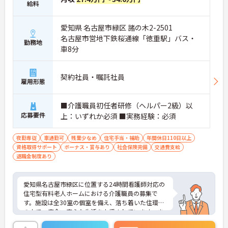
給料
めて高い分野におけるリーディングカンパニーで
す。年間死亡者数が増加する「多死の時代」におい
て、上場グループならではの強固な資本力と組織力
愛知県 名古屋市緑区 諸の木2-2501
を背景に全国で施設展開を加速させており、その経
名古屋市営地下鉄桜通線「徳重駅」バス・
営安定性は業界内でも群を抜いています。この盤石
勤務地
車8分
な経営基盤は、働くスタッフの処遇や労務環境にも
ダイレクトに還元されています。定年65歳、最大70
歳までの再雇用制度といった長期的な就業を支える
契約社員・嘱託社員
仕組みが、単なる制度としてだけでなく実効性を持
雇用形態
って運用されています。「社会から必要とされる事
業」を「安定した経営環境」で実践できることは、
■介護職員初任者研修（ヘルパー2級）以
介護のプロフェッショナルとして腰を据えてキャリ
応募要件
アを築く上で、最大の安心材料となるはずです。
上：いずれか必須 ■実務経験：必須
＜ライフイベントを支える「育児費補助」と多様な
働き方◎＞全スタッフが長期的にキャリアを継続で
夜勤専従
車通勤可
残業少なめ
住宅手当・補助
年間休日110日以上
きるよう、実効性の高い支援体制を構築している点
資格取得サポート
ボーナス・賞与あり
社会保険完備
交通費支給
も見逃せません。「育児費補助制度」の導入は、大
退職金制度あり
切な家族との時間を守りながら、プロとしての歩み
を止めない環境を象徴するものです。また、職場に
は20代から60代まで幅広い年齢層のスタッフが在籍
愛知県名古屋市緑区に位置する24時間看護師対応の
しており、性別や年齢に関わらず、個人の経験や意
住宅型有料老人ホームにおける介護職員の募集で
欲が正当に評価される文化が根付いています。
す。施設は全30室の個室を備え、落ち着いた住環境
の中で、安全・安心な生活を支援されています。ま
た、看護師や介護士が連携し、医療依存度の高い方