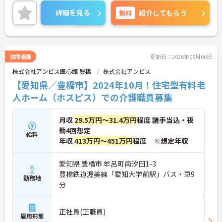
ご興味ある方には、面接対策ポイントなど、さらに
詳細をお話しいたしますのでお気軽にご相談くださ
詳細を見る
無料
紹介してもらう
い。
訪問看護
更新日：2026年08月06日
株式会社アンビス医心館 豊橋
株式会社アンビス
【愛知県／豊橋市】2024年10月！住宅型有料老
人ホーム（ホスピス）での介護職員募集
月収
29.5万円～31.4万円
程度 諸手当込・夜
勤4回想定
給料
年収
413万円～451万円
程度 ※想定年収
愛知県 豊橋市 牟呂町南汐田1-3
豊橋鉄道渥美線「愛知大学前駅」バス・車9
勤務地
分
正社員(正職員)
雇用形態