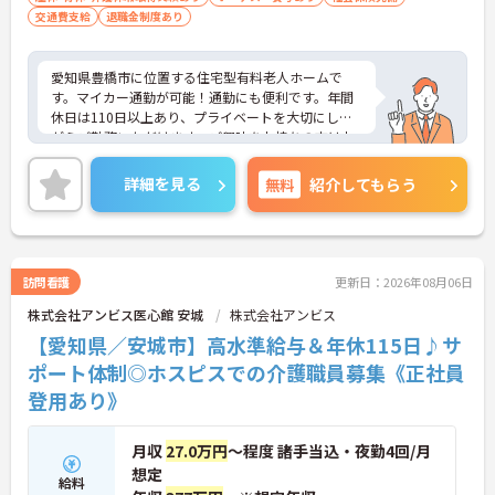
交通費支給
退職金制度あり
愛知県豊橋市に位置する住宅型有料老人ホームで
す。マイカー通勤が可能！通勤にも便利です。年間
休日は110日以上あり、プライベートを大切にしな
がらご勤務いただけます。ご興味をお持ちの方はお
気軽にお問い合わせください。
詳細を見る
無料
紹介してもらう
訪問看護
更新日：2026年08月06日
株式会社アンビス医心館 安城
株式会社アンビス
【愛知県／安城市】高水準給与＆年休115日♪サ
ポート体制◎ホスピスでの介護職員募集《正社員
登用あり》
月収
27.0万円
～程度 諸手当込・夜勤4回/月
想定
給料