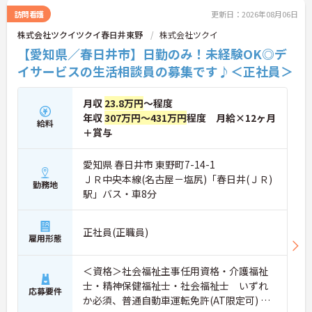
連携の体制がしっかりと整っています。働き方の面
訪問看護
更新日：2026年08月06日
では、夜勤明けの翌日が原則として公休となるほ
株式会社ツクイツクイ春日井東野
株式会社ツクイ
か、月平均の残業時間も5時間から7時間程度とかな
り少なめです。常勤スタッフの比率が90パーセント
【愛知県／春日井市】日勤のみ！未経験OK◎デ
を超えているため急な勤務変更が発生しにくく、あ
イサービスの生活相談員の募集です♪＜正社員＞
らかじめ決められた訪問予定表に沿って規則正しく
働けます。入職後は現場スタッフによるお一人おひ
とりに合わせた個別のOJT研修が実施されます。eラ
月収
23.8万円
～程度
ーニングも導入されており、多職種と連携しながら
年収
307万円～431万円
程度 月給×12ヶ月
専門性を着実に深めていける環境が用意されていま
給料
＋賞与
す。
★おすすめPOINT★
愛知県 春日井市 東野町7-14-1
＜個別ＯＪＴとチーム連携で着実に成長！＞
ＪＲ中央本線(名古屋－塩尻)「春日井(ＪＲ)
勤務地
・入職後はお一人おひとりの習熟度に合わせた個別
駅」バス・車8分
のＯＪＴ研修を実施し、ｅラーニングを用いた学習
の機会も提供されます
・施設内には看護師が24時間常駐しており、急変時
正社員(正職員)
の対応や専門的な医療処置は看護師が担当するため
雇用形態
負担が減ります
・介護スタッフと看護スタッフの比率が1対1で相談
＜資格＞社会福祉主事任用資格・介護福祉
しやすく、初任者研修や実務者研修からでも着実に
士・精神保健福祉士・社会福祉士 いずれ
専門性を高められます
応募要件
＜残業月7時間以下で身体の負担を軽減！＞
か必須、普通自動車運転免許(AT限定可) 必
・常勤で働くスタッフの比率が90パーセント以上と