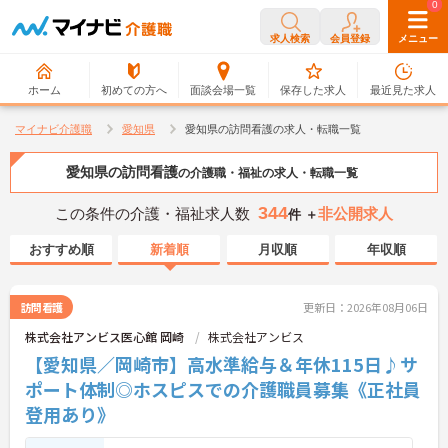
0
0
求人検索
会員登録
メニュー
ホーム
初めての方へ
面談会場一覧
保存した求人
最近見た求人
マイナビ介護職
愛知県
愛知県の訪問看護の求人・転職一覧
愛知県の訪問看護
の介護職・福祉の求人・転職一覧
344
この条件の介護・福祉求人数
非公開求人
件 ＋
おすすめ順
新着順
月収順
年収順
訪問看護
更新日：2026年08月06日
株式会社アンビス医心館 岡崎
株式会社アンビス
【愛知県／岡崎市】高水準給与＆年休115日♪サ
ポート体制◎ホスピスでの介護職員募集《正社員
登用あり》