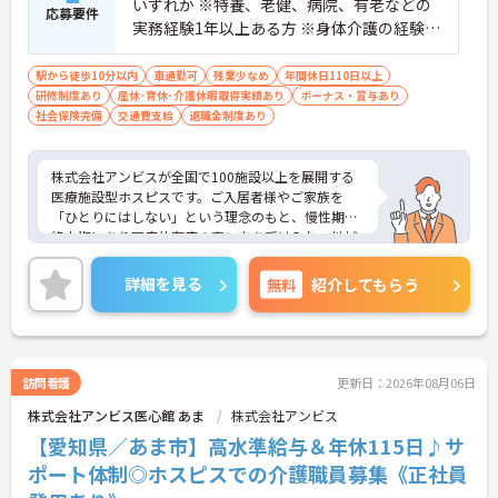
いずれか ※特養、老健、病院、有老などの
応募要件
実務経験1年以上ある方 ※身体介護の経験年
以上ある方、機械浴の使用の経験のある方
歓迎
駅から徒歩10分以内
車通勤可
残業少なめ
年間休日110日以上
研修制度あり
産休･育休･介護休暇取得実績あり
ボーナス・賞与あり
社会保険完備
交通費支給
退職金制度あり
株式会社アンビスが全国で100施設以上を展開する
医療施設型ホスピスです。ご入居者様やご家族を
「ひとりにはしない」という理念のもと、慢性期や
終末期にあり医療依存度の高い方を受け入れ、地域
医療を支える社会的意義の高い事業を推進していま
す。現場には看護師が24時間常駐しています。急変
詳細を見る
無料
紹介してもらう
時の対応や医療行為は看護師が担当するため、初任
者研修や実務者研修の方も食事介助や入浴介助など
の生活を支えるケアに専念できる環境です。多職種
で情報を共有し、一人で判断を抱え込まないチーム
連携の体制がしっかりと整っています。働き方の面
訪問看護
更新日：2026年08月06日
では、夜勤明けの翌日が原則として公休となるほ
株式会社アンビス医心館 あま
株式会社アンビス
か、月平均の残業時間も5時間から7時間程度とかな
り少なめです。常勤スタッフの比率が90パーセント
【愛知県／あま市】高水準給与＆年休115日♪サ
を超えているため急な勤務変更が発生しにくく、あ
ポート体制◎ホスピスでの介護職員募集《正社員
らかじめ決められた訪問予定表に沿って規則正しく
働けます。入職後は現場スタッフによるお一人おひ