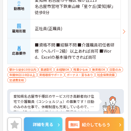
愛知県 名古屋市千種区 桜が丘113
り組む体制が整っているため、「看取りのプロ」と
名古屋市営地下鉄東山線「星ケ丘(愛知)駅」
勤務地
して他施設では得られない経験を積むことができま
徒歩8分
す
【頑張りがしっかり給与・評価に反映される職場で
す】
正社員(正職員)
・処遇改善手当78,000円、賞与は年2回＋処遇改善
雇用形態
一時金も別途支給されています。
・入社半年でリーダーを任されたスタッフの実績が
■資格不問 ■経験不問 ■介護職員初任者研
あるなど、年次にかかわらず頑張りが評価され、キ
修（ヘルパー2級）以上あれば尚可 ■Wor
ャリアアップを実現できる職場環境です
応募要件
【働きやすい休日・残業面と、長く安心して働ける
d、Excelの基本操作できれば尚可
福利厚生が魅力です】
・月9日公休に加え、夏季・冬季休暇各3日が確保さ
駅から徒歩10分以内
車通勤可
未経験OK
残業少なめ
無資格OK
日勤のみ
れており（年間休日113日）、オンオフのメリハリ
年間休日110日以上
資格取得サポート
ボーナス・賞与あり
社会保険完備
をつけて働くことができます。
交通費支給
・全社平均残業月5時間程度と、業界平均を大きく
下回る少ない残業時間を実現しています
・退職金制度（勤続3年以上）・保育手当・育児短
愛知県名古屋市千種区のサービス付き高齢者向け住
時間勤務・マインドフルネスプログラムなど、長期
宅で介護職員（コンシェルジュ）の募集です！日勤
的に安心して働き続けるための制度が充実していま
のみのお仕事で、休暇制度も充実しているので、仕
す
事とプライベートを両立しやすい職場です♪また、
利用可能な託児施設もあるので、ご家族のいる方で
も安心して働くことができます◎ご興味のある方
詳細を見る
無料
紹介してもらう
は、面接ポイントをお伝えしますので、お気軽にご