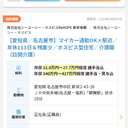
連絡ください。
訪問看護
更新日：2026年08月03日
株式会社シーユーシー・ホスピスReHOPE 新栄東館
株式会社シーユー
シー・ホスピス
【愛知県／名古屋市】マイカー通勤OK×駅近／
年休113日＆残業少／ホスピス型住宅／介護職
（訪問介護）
月収
22.0万円～27.7万円
程度 諸手当込
給料
年収
240万円～427万円
程度 諸手当・賞与込
愛知県 名古屋市中区 新栄2-43-26
ＪＲ中央本線(名古屋－塩尻)「鶴舞駅」徒歩
勤務地
10分
正社員(正職員)
雇用形態