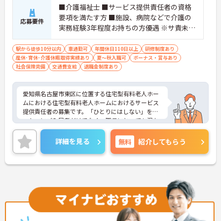
■介護福祉士 ■サービス提供責任者の資格
しやすく、初任者研修や実務者研修からでも着実に
要項を満たす方 ■施設、病院などで介護の
専門性を高められます
応募要件
＜残業月7時間以下で身体の負担を軽減！＞
実務経験3年程度お持ちの方優遇 ※サ責未経
・常勤で働くスタッフの比率が90パーセント以上と
験スタートの実績多数
高く、急なシフト変更や無理な長時間勤務が発生し
駅から徒歩10分以内
車通勤可
年間休日110日以上
研修制度あり
にくい人員体制です
産休･育休･介護休暇取得実績あり
夏～秋入職可
ボーナス・賞与あり
・訪問スケジュールに沿って施設内でのケアを行う
社会保険完備
交通費支給
退職金制度あり
ため、月平均の残業時間は5時間から7時間程度とか
なり少なめに抑えられます
・夜勤明けの翌日は原則としてお休みとなるシフト
愛知県名古屋市東区に位置する住宅型有料老人ホー
編成が組まれており、しっかりと休息を取りながら
ムにおける住宅型有料老人ホームにおけるサービス
長期的な就業が可能です
提供責任者の募集です。「ひとりにはしない」をモ
＜評価制度でキャリアアップ＞
ットーにご入居者だけでなく、職員にとっても温か
・介護福祉士や初任者研修などの資格や実務経験、
みのある環境づくりを目指しています。
夜勤回数がしっかりと給与に反映されるためモチベ
ご利用者一人ひとりに寄り添ってサービスを提供し
詳細を見る
無料
紹介してもらう
ーションを維持できます
ていただける方を募集しています。サービス提供責
・年次を問わずリーダーや主任などのマネジメント
任者の経験がなくスタートされた方も多数いらっし
職へ昇格する事例も多数あり、腰を据えて長期的な
ゃいます。
キャリア形成が可能です
ご興味のある方には、面接対策ポイントなど、さら
に詳細をお話しいたしますのでお気軽にご相談くだ
さい！