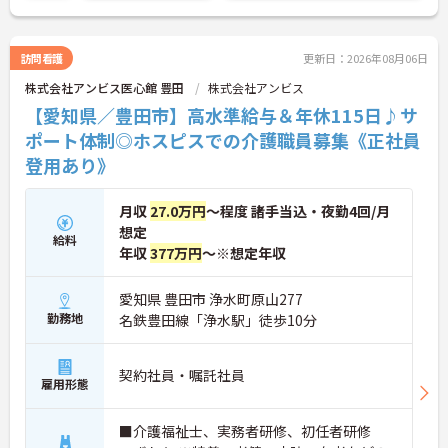
ゃいます。
ご興味のある方には、面接対策ポイントなど、さら
に詳細をお話しいたしますのでお気軽にご相談くだ
訪問看護
更新日：2026年08月06日
さい！
株式会社アンビス医心館 豊田
株式会社アンビス
【愛知県／豊田市】高水準給与＆年休115日♪サ
ポート体制◎ホスピスでの介護職員募集《正社員
登用あり》
月収
27.0万円
～程度 諸手当込・夜勤4回/月
想定
給料
年収
377万円
～※想定年収
愛知県 豊田市 浄水町原山277
勤務地
名鉄豊田線「浄水駅」徒歩10分
契約社員・嘱託社員
雇用形態
■介護福祉士、実務者研修、初任者研修