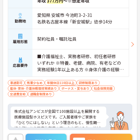
年収
377万円
～※想定年収
愛知県 安城市 今池町3-2-31
勤務地
名鉄名古屋本線「新安城駅」徒歩14分
契約社員・嘱託社員
雇用形態
■介護福祉士、実務者研修、初任者研修
いずれか ※特養、老健、病院、有老などの
応募要件
実務経験1年以上ある方 ※身体介護の経験年
以上ある方、機械浴の使用の経験のある方
歓迎
車通勤可
残業少なめ
年間休日110日以上
研修制度あり
産休･育休･介護休暇取得実績あり
ボーナス・賞与あり
社会保険完備
交通費支給
退職金制度あり
株式会社アンビスが全国で100施設以上を展開する
医療施設型ホスピスです。ご入居者様やご家族を
「ひとりにはしない」という理念のもと、慢性期や
終末期にあり医療依存度の高い方を受け入れ、地域
医療を支える社会的意義の高い事業を推進していま
す。現場には看護師が24時間常駐しています。急変