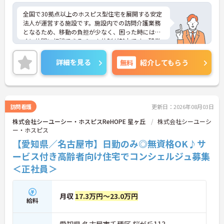
全国で30拠点以上のホスピス型住宅を展開する安定
法人が運営する施設です。施設内での訪問介護業務
となるため、移動の負担が少なく、困った時にはす
ぐに仲間に相談できるチーム体制が魅力です。残業
は全社平均残業月5時間程度と少なく、3日以上の連
続休暇で支援金が支給される独自の制度や、美容皮
詳細を見る
無料
紹介してもらう
膚科などの割引が受けられる福利厚生も充実してい
ます。ホスピスケアが初めてでも、充実した入社時
研修と資格取得支援制度を活用し、専門性を高めな
がらご自身のキャリアアップを目指すことができま
す。ご入居者さまの生きる喜びに寄り添いながらチ
訪問看護
更新日：2026年08月03日
ームで協力しながらより良いケアを提供したい方に
株式会社シーユーシー・ホスピスReHOPE 星ヶ丘
株式会社シーユーシ
ぴったりの環境です。
ー・ホスピス
★おすすめPOINT★
【愛知県／名古屋市】日勤のみ◎無資格OK♪サ
【「看取り・難病ケアのプロ」として成長できる環
ービス付き高齢者向け住宅でコンシェルジュ募集
境が整っています】
＜正社員＞
・がん末期・神経難病の方に特化したホスピス型住
宅ならではの専門的なスキルを、日常業務の中で習
得することができます
・入社時は先輩スタッフの同行訪問からスタートす
月収
17.3万円～23.0万円
給料
るため、訪問介護未経験の方も安心して業務に慣れ
ることができます
・訪問診療医と24時間連携し、チームで看取りに取