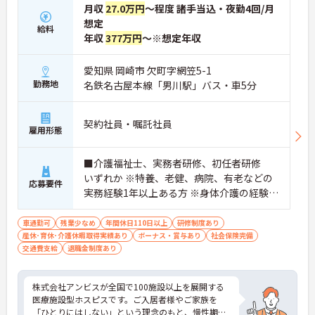
月収
27.0万円
～程度 諸手当込・夜勤4回/月
想定
給料
年収
377万円
～※想定年収
愛知県 岡崎市 欠町字網笠5-1
勤務地
名鉄名古屋本線「男川駅」バス・車5分
契約社員・嘱託社員
雇用形態
■介護福祉士、実務者研修、初任者研修
いずれか ※特養、老健、病院、有老などの
応募要件
実務経験1年以上ある方 ※身体介護の経験年
以上ある方、機械浴の使用の経験のある方
歓迎
車通勤可
残業少なめ
年間休日110日以上
研修制度あり
産休･育休･介護休暇取得実績あり
ボーナス・賞与あり
社会保険完備
交通費支給
退職金制度あり
株式会社アンビスが全国で100施設以上を展開する
医療施設型ホスピスです。ご入居者様やご家族を
「ひとりにはしない」という理念のもと、慢性期や