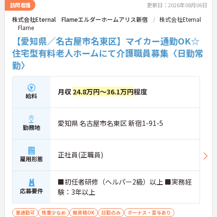
訪問看護
更新日：2026年08月06日
株式会社Eternal Flameエルダーホームアリス新宿
株式会社Eternal
Flame
【愛知県／名古屋市名東区】マイカー通勤OK☆
住宅型有料老人ホームにて介護職員募集〈日勤常
勤〉
月収
24.8万円～36.1万円
程度
給料
愛知県 名古屋市名東区 新宿1-91-5
勤務地
正社員(正職員)
雇用形態
■初任者研修（ヘルパー2級）以上 ■実務経
応募要件
験：3年以上
車通勤可
残業少なめ
無資格OK
日勤のみ
ボーナス・賞与あり