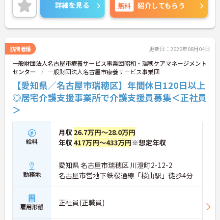
や終末期の方にも対応されています。
詳細を見る
無料
紹介してもらう
夜勤専従としての介護業務を行っていただきます。
福利厚生が充実しており、安心して長くご勤務いた
だける環境です。
ご興味のある方には、面接対策ポイントなど、さら
に詳細をご案内しますのでお気軽にご相談くださ
訪問看護
更新日：2026年08月04日
い！
一般財団法人名古屋市療養サービス事業団昭和・瑞穂ケアマネージメント
センター
一般財団法人名古屋市療養サービス事業団
【愛知県／名古屋市瑞穂区】年間休日120日以上
◎居宅介護支援事業所で介護支援員募集＜正社員
＞
月収
26.7万円～28.0万円
給料
年収
417万円～433万円
※想定年収
愛知県 名古屋市瑞穂区 川澄町2-12-2
勤務地
名古屋市営地下鉄桜通線「桜山駅」徒歩4分
正社員(正職員)
雇用形態