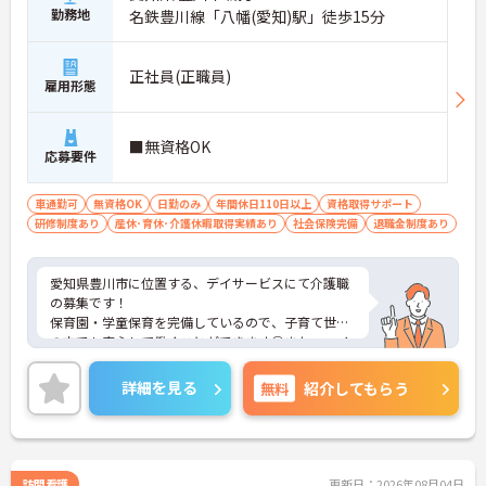
勤務地
名鉄豊川線「八幡(愛知)駅」徒歩15分
正社員(正職員)
雇用形態
■無資格OK
応募要件
車通勤可
無資格OK
日勤のみ
年間休日110日以上
資格取得サポート
研修制度あり
産休･育休･介護休暇取得実績あり
社会保険完備
退職金制度あり
愛知県豊川市に位置する、デイサービスにて介護職
の募集です！
保育園・学童保育を完備しているので、子育て世代
の方でも安心して働くことができます◎また、マイ
カー通勤可能なので通勤らくらくです♪
ご興味のある方には、面接対策ポイントなど、さら
詳細を見る
無料
紹介してもらう
に詳細をお話しいたしますのでお気軽にご相談くだ
さい！
訪問看護
更新日：2026年08月04日