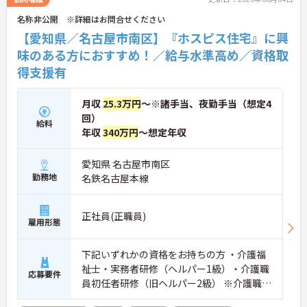
名称非公開 ※詳細はお問合せください
【愛知県／名古屋市南区】『ホスピス住宅』に興
味のある方におすすめ！／給与水準高め／資格取
得支援有
月収
25.3万円
～※諸手当、夜勤手当（想定4
回）
給料
年収
340万円
～想定年収
愛知県 名古屋市南区
勤務地
名鉄名古屋本線
正社員(正職員)
雇用形態
下記いずれかの資格をお持ちの方 ・介護福
祉士・実務者研修（ヘルパー1級）・介護職
応募要件
員初任者研修（旧ヘルパー2級） ※介護職経
験1年以上