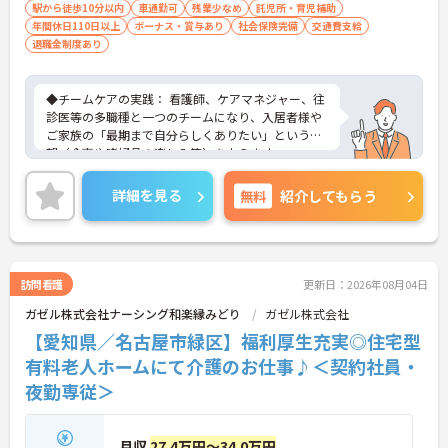
駅から徒歩10分以内
車通勤可
残業少なめ
託児所・育児補助
年間休日110日以上
ボーナス・賞与あり
社会保険完備
交通費支給
退職金制度あり
◆チームケアの実践： 看護師、ケアマネジャー、往
診医等の多職種と一つのチームになり、入居者様や
ご家族の「最期まで自分らしくありたい」という希
望（食事や嗜好品の楽しみ等）を支えます。
◆計画的な業務遂行： 訪問介護計画に基づき、時間
や内容が事前に決まったタイムスケジュールに沿っ
詳細を見る
無料
紹介してもらう
て動くため、突発的な業務が少なく、残業がほとん
ど発生しない仕組みです。
◆心身にゆとりを持てる環境： 1施設あたり20～30
名程度の少人数制。スタッフの心のケアや職場環境
の整備に注力しており、無理のないシフト管理や計
訪問看護
更新日：2026年08月04日
画的な有休取得を推奨する風土があります。
ガゼル株式会社ナーシング和楽縁みどり
ガゼル株式会社
◆ホスピス未経験からの挑戦を歓迎：実際に第一線
で活躍しているスタッフの多くは、一般的な介護施
【愛知県／名古屋市緑区】福利厚生充実◎住宅型
設や訪問介護、さらには異業種から「新しい専門性
有料老人ホームにて介護のお仕事♪＜契約社員・
を身につけたい」という志を持って集まったメンバ
夜勤専従＞
ーです。資格取得支援制度を活用した着実なステッ
プアップも目指せます。
＜ 東証上場グループとしての圧倒的な安定性と将来
性＞同法人は、終末期ケアという社会的重要性が極
月収
27.4万円～34.0万円