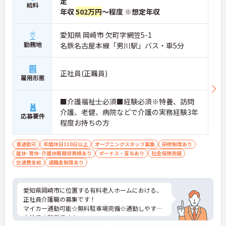
定
給料
の対応や専門的な医療処置は看護師が担当するため
年収
502万円
～程度 ※想定年収
負担が減ります
・介護スタッフと看護スタッフの比率が1対1で相談
愛知県 岡崎市 欠町字網笠5-1
しやすく、初任者研修や実務者研修からでも着実に
専門性を高められます
勤務地
名鉄名古屋本線「男川駅」バス・車5分
＜残業月7時間以下で身体の負担を軽減！＞
・常勤で働くスタッフの比率が90パーセント以上と
高く、急なシフト変更や無理な長時間勤務が発生し
正社員(正職員)
雇用形態
にくい人員体制です
・訪問スケジュールに沿って施設内でのケアを行う
ため、月平均の残業時間は5時間から7時間程度とか
■介護福祉士必須■経験必須※特養、訪問
なり少なめに抑えられます
介護、老健、病院などで介護の実務経験3年
応募要件
・夜勤明けの翌日は原則としてお休みとなるシフト
程度お持ちの方
編成が組まれており、しっかりと休息を取りながら
長期的な就業が可能です
＜評価制度でキャリアアップ＞
車通勤可
年間休日110日以上
オープニングスタッフ募集
研修制度あり
・介護福祉士や初任者研修などの資格や実務経験、
産休･育休･介護休暇取得実績あり
ボーナス・賞与あり
社会保険完備
夜勤回数がしっかりと給与に反映されるためモチベ
交通費支給
退職金制度あり
ーションを維持できます
・年次を問わずリーダーや主任などのマネジメント
職へ昇格する事例も多数あり、腰を据えて長期的な
愛知県岡崎市に位置する有料老人ホームにおける、
キャリア形成が可能です
正社員介護職の募集です！
マイカー通勤可能☆無料駐車場完備☆通勤しやすい
立地での就業です！