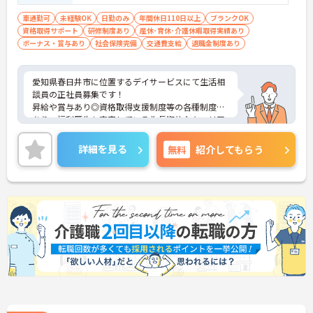
須 ＜経験＞不問
高く、急なシフト変更や無理な長時間勤務が発生し
車通勤可
未経験OK
日勤のみ
年間休日110日以上
ブランクOK
にくい人員体制です
資格取得サポート
研修制度あり
産休･育休･介護休暇取得実績あり
・訪問スケジュールに沿って施設内でのケアを行う
ボーナス・賞与あり
社会保険完備
交通費支給
退職金制度あり
ため、月平均の残業時間は5時間から7時間程度とか
なり少なめに抑えられます
・夜勤明けの翌日は原則としてお休みとなるシフト
愛知県春日井市に位置するデイサービスにて生活相
編成が組まれており、しっかりと休息を取りながら
談員の正社員募集です！
長期的な就業が可能です
昇給や賞与あり◎資格取得支援制度等の各種制度が
＜評価制度でキャリアアップ＞
あり、福利厚生も充実している為長期的なキャリア
・介護福祉士や初任者研修などの資格や実務経験、
プランを描くことができます。
夜勤回数がしっかりと給与に反映されるためモチベ
ご興味ある方は面接ポイントをお伝えしますので、
詳細を見る
無料
紹介してもらう
ーションを維持できます
お気軽にお問い合わせください♪
・年次を問わずリーダーや主任などのマネジメント
職へ昇格する事例も多数あり、腰を据えて長期的な
キャリア形成が可能です