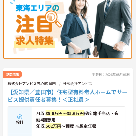
訪問看護
更新日：2026年08月06日
株式会社アンビス医心館 豊田
株式会社アンビス
【愛知県／豊田市】住宅型有料老人ホームでサー
ビス提供責任者募集！＜正社員＞
月収
35.6万円～35.6万円
程度 諸手当込・夜
勤4回想定
給料
年収
502万円
～程度 ※想定年収