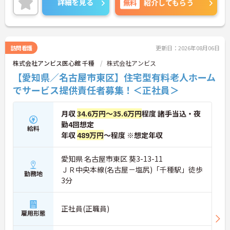
詳細を見る
無料
紹介してもらう
時の対応や医療行為は看護師が担当するため、初任
者研修や実務者研修の方も食事介助や入浴介助など
の生活を支えるケアに専念できる環境です。多職種
で情報を共有し、一人で判断を抱え込まないチーム
連携の体制がしっかりと整っています。働き方の面
訪問看護
更新日：2026年08月06日
では、夜勤明けの翌日が原則として公休となるほ
株式会社アンビス医心館 千種
株式会社アンビス
か、月平均の残業時間も5時間から7時間程度とかな
り少なめです。常勤スタッフの比率が90パーセント
【愛知県／名古屋市東区】住宅型有料老人ホーム
を超えているため急な勤務変更が発生しにくく、あ
でサービス提供責任者募集！＜正社員＞
らかじめ決められた訪問予定表に沿って規則正しく
働けます。入職後は現場スタッフによるお一人おひ
とりに合わせた個別のOJT研修が実施されます。eラ
月収
34.6万円～35.6万円
程度 諸手当込・夜
ーニングも導入されており、多職種と連携しながら
勤4回想定
専門性を着実に深めていける環境が用意されていま
給料
年収
489万円
～程度 ※想定年収
す。
★おすすめPOINT★
愛知県 名古屋市東区 葵3-13-11
＜個別ＯＪＴとチーム連携で着実に成長！＞
ＪＲ中央本線(名古屋－塩尻)「千種駅」徒歩
勤務地
・入職後はお一人おひとりの習熟度に合わせた個別
3分
のＯＪＴ研修を実施し、ｅラーニングを用いた学習
の機会も提供されます
・施設内には看護師が24時間常駐しており、急変時
正社員(正職員)
の対応や専門的な医療処置は看護師が担当するため
雇用形態
負担が減ります
・介護スタッフと看護スタッフの比率が1対1で相談