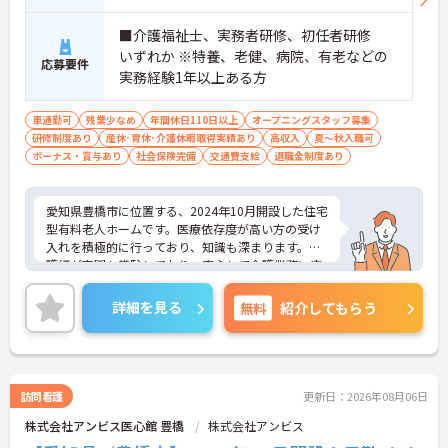
■介護福祉士、実務者研修、初任者研修
いずれか ※特養、老健、病院、有老などの
応募要件
実務経験1年以上ある方
車通勤可
残業少なめ
年間休日110日以上
オープニングスタッフ募集
研修制度あり
産休･育休･介護休暇取得実績あり
高収入
夏～秋入職可
ボーナス・賞与あり
社会保険完備
交通費支給
退職金制度あり
愛知県豊橋市に位置する、2024年10月開設した住宅
型有料老人ホームです。医療依存度が高い方の受け
入れを積極的に行っており、知識も深まります。看
護師が夜間も常駐しており、安心して介護業務に専
念できる環境です。
ご興味をお持ちの方には詳細の情報や面接のポイン
詳細を見る
無料
紹介してもらう
トをお伝えしますのでお気軽にお問い合わせくださ
いませ。
訪問看護
更新日：2026年08月06日
株式会社アンビス医心館 豊橋
株式会社アンビス