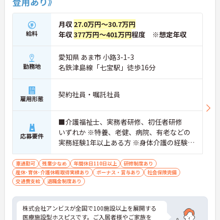
登用あり》
とりに合わせた個別のOJT研修が実施されます。eラ
ーニングも導入されており、多職種と連携しながら
月収
27.0万円～30.7万円
専門性を着実に深めていける環境が用意されていま
給料
年収
377万円～401万円
程度 ※想定年収
す。
★おすすめPOINT★
愛知県 あま市 小路3-1-3
＜個別ＯＪＴとチーム連携で着実に成長！＞
勤務地
名鉄津島線「七宝駅」徒歩16分
・入職後はお一人おひとりの習熟度に合わせた個別
のＯＪＴ研修を実施し、ｅラーニングを用いた学習
の機会も提供されます
契約社員・嘱託社員
・施設内には看護師が24時間常駐しており、急変時
雇用形態
の対応や専門的な医療処置は看護師が担当するため
負担が減ります
■介護福祉士、実務者研修、初任者研修
・介護スタッフと看護スタッフの比率が1対1で相談
いずれか ※特養、老健、病院、有老などの
しやすく、初任者研修や実務者研修からでも着実に
応募要件
専門性を高められます
実務経験1年以上ある方 ※身体介護の経験年
＜残業月7時間以下で身体の負担を軽減！＞
以上ある方、機械浴の使用の経験のある方
・常勤で働くスタッフの比率が90パーセント以上と
歓迎
車通勤可
残業少なめ
年間休日110日以上
研修制度あり
高く、急なシフト変更や無理な長時間勤務が発生し
産休･育休･介護休暇取得実績あり
ボーナス・賞与あり
社会保険完備
にくい人員体制です
交通費支給
退職金制度あり
・訪問スケジュールに沿って施設内でのケアを行う
ため、月平均の残業時間は5時間から7時間程度とか
なり少なめに抑えられます
株式会社アンビスが全国で100施設以上を展開する
・夜勤明けの翌日は原則としてお休みとなるシフト
医療施設型ホスピスです。ご入居者様やご家族を