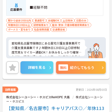
■経験不問
応募要件
駅から徒歩10分以内
車通勤可
未経験OK
土日祝休
日勤のみ
年間休日110日以上
研修制度あり
産休･育休･介護休暇取得実績あり
ボーナス・賞与あり
社会保険完備
交通費支給
愛知県名古屋市瑞穂区にある居宅介護支援事業所で
介護支援員募集です♪年間休日120日以上◎研修制
度充実＆マイカー通勤OK！お休みをしっかり確保し
ながら、研修を通じてスキルアップを目指せる働き
やすい職場です。ご興味のある方には、面接対策ポ
イントなど、さらに詳細をご案内しますのでお気軽
詳細を見る
無料
紹介してもらう
にご相談ください！
訪問看護
更新日：2026年08月03日
株式会社シーユーシー・ホスピスReHOPE 大高
株式会社シーユーシ
ー・ホスピス
【愛知県／名古屋市】キャリアパス◎／年休113