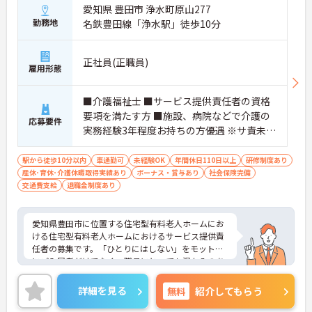
愛知県 豊田市 浄水町原山277
勤務地
名鉄豊田線「浄水駅」徒歩10分
正社員(正職員)
雇用形態
■介護福祉士 ■サービス提供責任者の資格
要項を満たす方 ■施設、病院などで介護の
応募要件
実務経験3年程度お持ちの方優遇 ※サ責未経
験スタートの実績多数
駅から徒歩10分以内
車通勤可
未経験OK
年間休日110日以上
研修制度あり
産休･育休･介護休暇取得実績あり
ボーナス・賞与あり
社会保険完備
交通費支給
退職金制度あり
愛知県豊田市に位置する住宅型有料老人ホームにお
ける住宅型有料老人ホームにおけるサービス提供責
任者の募集です。「ひとりにはしない」をモットー
にご入居者だけでなく、職員にとっても温かみのあ
る環境づくりを目指しています。
ご利用者一人ひとりに寄り添ってサービスを提供し
詳細を見る
無料
紹介してもらう
ていただける方を募集しています。サービス提供責
任者の経験がなくスタートされた方も多数いらっし