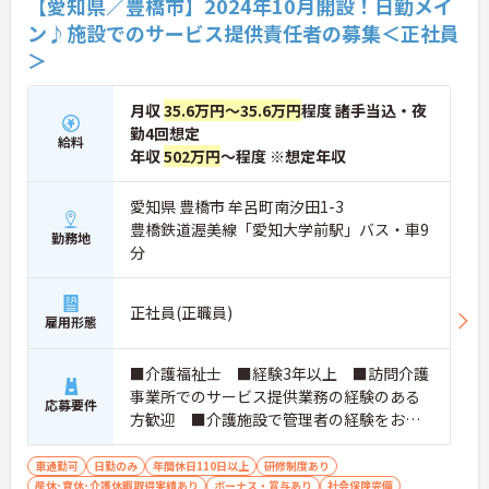
【愛知県／豊橋市】2024年10月開設！日勤メイ
ン♪施設でのサービス提供責任者の募集＜正社員
＞
月収
35.6万円～35.6万円
程度 諸手当込・夜
勤4回想定
給料
年収
502万円
～程度 ※想定年収
愛知県 豊橋市 牟呂町南汐田1-3
豊橋鉄道渥美線「愛知大学前駅」バス・車9
勤務地
分
正社員(正職員)
雇用形態
■介護福祉士 ■経験3年以上 ■訪問介護
事業所でのサービス提供業務の経験のある
応募要件
方歓迎 ■介護施設で管理者の経験をお持
ちの方歓迎
車通勤可
日勤のみ
年間休日110日以上
研修制度あり
産休･育休･介護休暇取得実績あり
ボーナス・賞与あり
社会保険完備