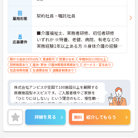
の対応や専門的な医療処置は看護師が担当するため
負担が減ります
・介護スタッフと看護スタッフの比率が1対1で相談
契約社員・嘱託社員
雇用形態
しやすく、初任者研修や実務者研修からでも着実に
専門性を高められます
＜残業月7時間以下で身体の負担を軽減！＞
■介護福祉士、実務者研修、初任者研修
・常勤で働くスタッフの比率が90パーセント以上と
いずれか ※特養、老健、病院、有老などの
応募要件
高く、急なシフト変更や無理な長時間勤務が発生し
実務経験1年以上ある方 ※身体介護の経験年
にくい人員体制です
以上ある方、機械浴の使用の経験のある方
・訪問スケジュールに沿って施設内でのケアを行う
歓迎
駅から徒歩10分以内
車通勤可
残業少なめ
年間休日110日以上
ため、月平均の残業時間は5時間から7時間程度とか
研修制度あり
産休･育休･介護休暇取得実績あり
ボーナス・賞与あり
なり少なめに抑えられます
社会保険完備
交通費支給
退職金制度あり
・夜勤明けの翌日は原則としてお休みとなるシフト
編成が組まれており、しっかりと休息を取りながら
長期的な就業が可能です
株式会社アンビスが全国で100施設以上を展開する
＜評価制度でキャリアアップ＞
医療施設型ホスピスです。ご入居者様やご家族を
・介護福祉士や初任者研修などの資格や実務経験、
「ひとりにはしない」という理念のもと、慢性期や
夜勤回数がしっかりと給与に反映されるためモチベ
終末期にあり医療依存度の高い方を受け入れ、地域
ーションを維持できます
医療を支える社会的意義の高い事業を推進していま
・年次を問わずリーダーや主任などのマネジメント
す。現場には看護師が24時間常駐しています。急変
職へ昇格する事例も多数あり、腰を据えて長期的な
詳細を見る
無料
紹介してもらう
時の対応や医療行為は看護師が担当するため、初任
キャリア形成が可能です
者研修や実務者研修の方も食事介助や入浴介助など
の生活を支えるケアに専念できる環境です。多職種
で情報を共有し、一人で判断を抱え込まないチーム