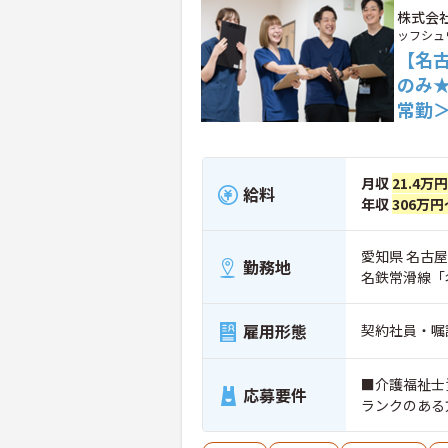
株式会
ッフシュ
【名
のみ
常勤
月収
21.4万
給料
年収
306万円
愛知県 名古屋
勤務地
名鉄常滑線「
雇用形態
契約社員・嘱
■介護福祉士
応募要件
ランクのある