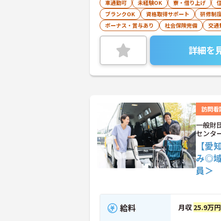
車通勤可
未経験OK
寮・借り上げ
ブランクOK
資格取得サポート
研修制
ボーナス・賞与あり
社会保険完備
交通
詳細を
訪問看
一般財
センタ
【愛
み◎
員＞
給料
月収
25.9万