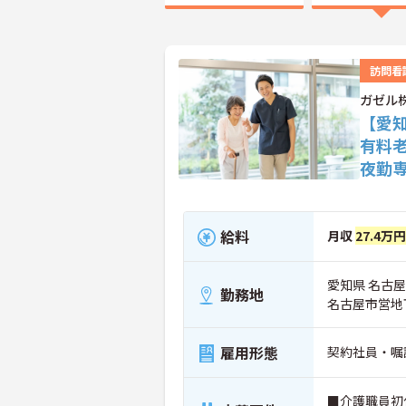
訪問看
ガゼル
【愛
有料
夜勤
給料
月収
27.4万
愛知県 名古屋
勤務地
名古屋市営地
雇用形態
契約社員・嘱
■介護職員初