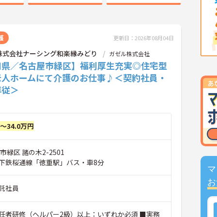
護
更新日：2026年08月04日
株式会社ナーシング和楽縁みどり
ガゼル株式会社
知県／名古屋市緑区】福利厚生充実◎住宅型
老人ホームにて介護のお仕事♪＜契約社員・
専従＞
円～34.0万円
市緑区 諸の木2-2501
下鉄桜通線「徳重駅」バス・車8分
マ
お
託社員
任者研修（ヘルパー2級）以上：いずれか必須 ■実務