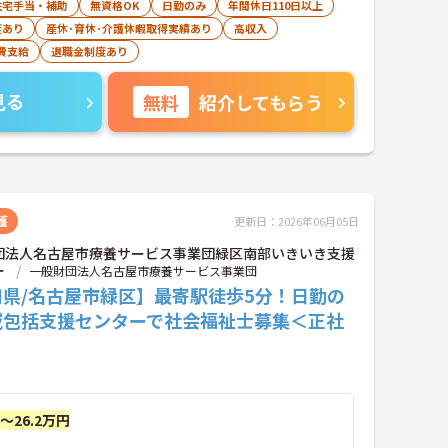
住宅手当・補助
無資格OK
日勤のみ
年間休日110日以上
度あり
産休･育休･介護休暇取得実績あり
高収入
費支給
退職金制度あり
見る
無料
紹介してもらう
護
更新日：2026年06月05日
団法人名古屋市療養サービス事業団緑区南部いきいき支援
ー
一般財団法人名古屋市療養サービス事業団
知県/名古屋市緑区】最寄駅徒歩5分！日勤の
域包括支援センターで社会福祉士募集＜正社
円～26.2万円