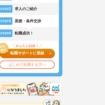
2
求人のご紹介
STEP
3
面接・条件交渉
STEP
4
転職成功！
STEP
転職サポートに登録
はじめて転職する方へ