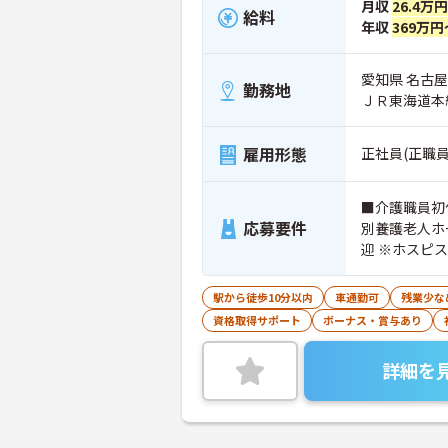
月収
26.4万
給料
年収
369万円
愛知県 名古屋
勤務地
ＪＲ東海道本
雇用形態
正社員(正職員
■介護職員初
応募要件
別養護老人ホ
迎 ※ホスピ
駅から徒歩10分以内
車通勤可
残業少な
資格取得サポート
ボーナス・賞与あり
詳細を