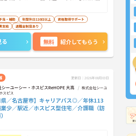
手当・補助
年間休日110日以上
資格取得サポート
費支給
退職金制度あり
見る
無料
紹介してもらう
護
更新日：2026年08月03日
シーユーシー・ホスピスReHOPE 大高
株式会社シーユ
ホスピス
知県／名古屋市】キャリアパス◎／年休113
残業少／駅近／ホスピス型住宅／介護職（訪
護）