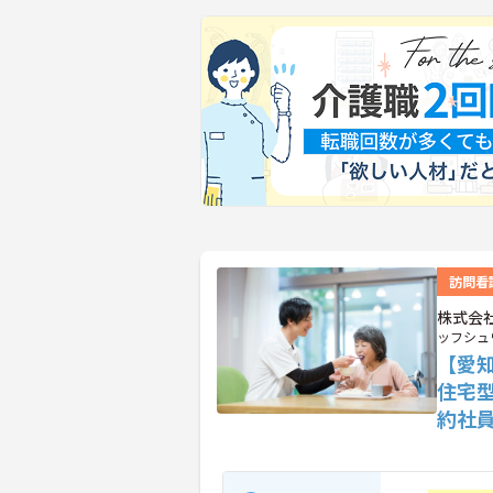
訪問看
株式会
ッフシュ
【愛
住宅
約社