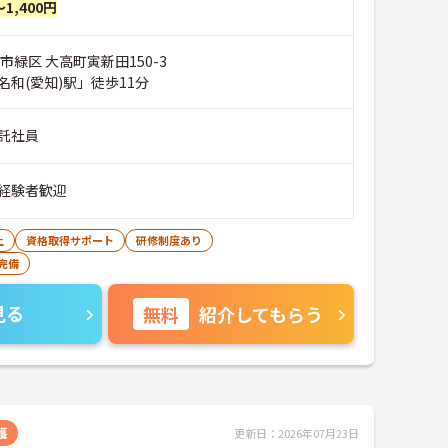
～1,400円
市緑区 大高町寅新田150-3
和(愛知)駅」徒歩11分
託社員
経験者歓迎
上
資格取得サポート
研修制度あり
完備
見る
無料
紹介してもらう
護
更新日：2026年07月23日