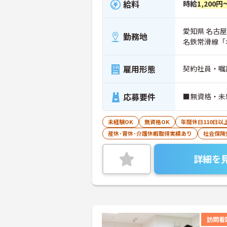
給料
時給
1,200円
愛知県 名古屋
勤務地
名鉄常滑線「名
雇用形態
契約社員・嘱
応募要件
■無資格・未
未経験OK
無資格OK
年間休日110日以
産休･育休･介護休暇取得実績あり
社会保険
詳細を
訪問看