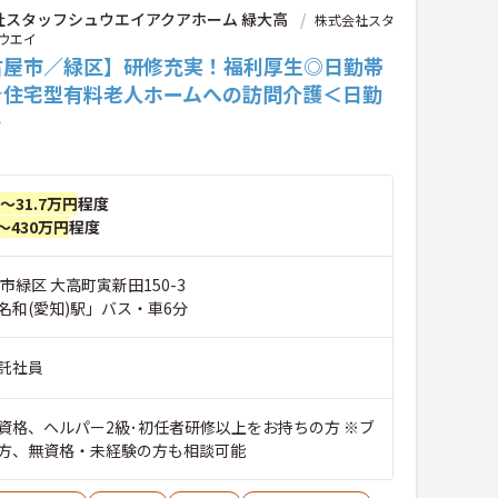
社スタッフシュウエイアクアホーム 緑大高
株式会社スタ
ウエイ
古屋市／緑区】研修充実！福利厚生◎日勤帯
★住宅型有料老人ホームへの訪問介護＜日勤
＞
円～31.7万円
程度
～430万円
程度
市緑区 大高町寅新田150-3
名和(愛知)駅」バス・車6分
託社員
資格、ヘルパー2級･初任者研修以上をお持ちの方 ※ブ
方、無資格・未経験の方も相談可能