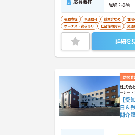
応募要件
経験：必須
夜勤専従
車通勤可
残業少なめ
住宅
ボーナス・賞与あり
社会保険完備
交通
詳細を
訪問看
株式会社
ーシー・
【愛
日＆
問介