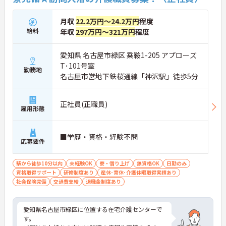
月収
22.2万円～24.2万円
程度
給料
年収
297万円～321万円
程度
愛知県 名古屋市緑区 乗鞍1-205 アプローズ
T･101号室
勤務地
名古屋市営地下鉄桜通線「神沢駅」徒歩5分
正社員(正職員)
雇用形態
■学歴・資格・経験不問
応募要件
駅から徒歩10分以内
未経験OK
寮・借り上げ
無資格OK
日勤のみ
資格取得サポート
研修制度あり
産休･育休･介護休暇取得実績あり
社会保険完備
交通費支給
退職金制度あり
愛知県名古屋市緑区に位置する在宅介護センターで
す。