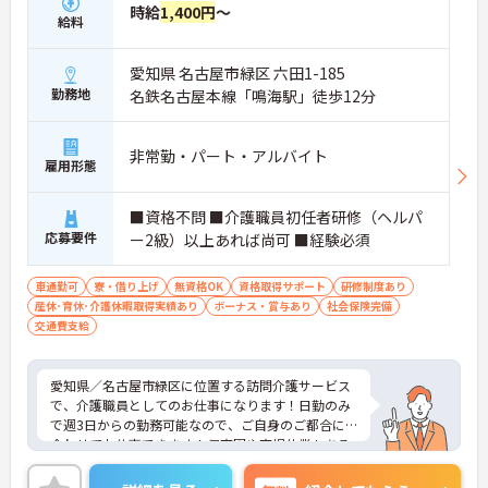
時給
1,400円
～
給料
愛知県 名古屋市緑区 六田1-185
勤務地
名鉄名古屋本線「鳴海駅」徒歩12分
非常勤・パート・アルバイト
雇用形態
■資格不問 ■介護職員初任者研修（ヘルパ
応募要件
ー2級）以上あれば尚可 ■経験必須
車通勤可
寮・借り上げ
無資格OK
資格取得サポート
研修制度あり
産休･育休･介護休暇取得実績あり
ボーナス・賞与あり
社会保険完備
交通費支給
愛知県／名古屋市緑区に位置する訪問介護サービス
で、介護職員としてのお仕事になります！日勤のみ
で週3日からの勤務可能なので、ご自身のご都合に
合わせてお仕事できます！保育園や育児休業もある
ので、お子様がいらっしゃる方でも安心して働けま
す♪ご興味ある方は面接ポイントをお伝えしますの