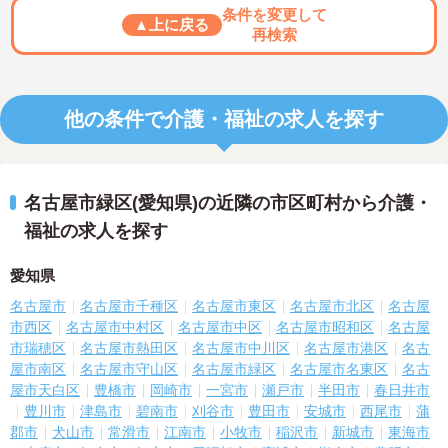
条件を変更して
▲上に戻る
再検索
他の条件で介護・福祉の求人を探す
名古屋市緑区(愛知県)の近隣の市区町村から介護・
福祉の求人を探す
愛知県
名古屋市
名古屋市千種区
名古屋市東区
名古屋市北区
名古屋
市西区
名古屋市中村区
名古屋市中区
名古屋市昭和区
名古屋
市瑞穂区
名古屋市熱田区
名古屋市中川区
名古屋市港区
名古
屋市南区
名古屋市守山区
名古屋市緑区
名古屋市名東区
名古
屋市天白区
豊橋市
岡崎市
一宮市
瀬戸市
半田市
春日井市
豊川市
津島市
碧南市
刈谷市
豊田市
安城市
西尾市
蒲
郡市
犬山市
常滑市
江南市
小牧市
稲沢市
新城市
東海市