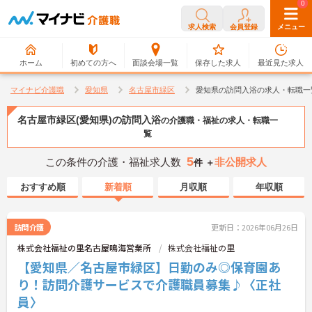
0
0
求人検索
会員登録
メニュー
ホーム
初めての方へ
面談会場一覧
保存した求人
最近見た求人
マイナビ介護職
愛知県
名古屋市緑区
愛知県の訪問入浴の求人・転職一
名古屋市緑区(愛知県)の訪問入浴
の介護職・福祉の求人・転職一
覧
5
この条件の介護・福祉求人数
非公開求人
件 ＋
おすすめ順
新着順
月収順
年収順
訪問介護
更新日：2026年06月26日
株式会社福祉の里名古屋鳴海営業所
株式会社福祉の里
【愛知県／名古屋市緑区】日勤のみ◎保育園あ
り！訪問介護サービスで介護職員募集♪〈正社
員〉