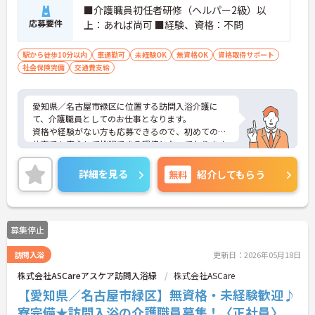
■介護職員初任者研修（ヘルパー2級）以
応募要件
上：あれば尚可 ■経験、資格：不問
駅から徒歩10分以内
車通勤可
未経験OK
無資格OK
資格取得サポート
社会保険完備
交通費支給
愛知県／名古屋市緑区に位置する訪問入浴介護に
て、介護職員としてのお仕事となります。
資格や経験がない方も応募できるので、初めてのお
仕事でも安心して挑戦できる環境となっております
♪日勤のみで、週2日から勤務可能となっているの
で、とても働きやすいです！
詳細を見る
無料
紹介してもらう
ご興味ある方は面接ポイントをお伝えしますので、
お気軽にお問い合わせください♪
募集停止
訪問入浴
更新日：2026年05月18日
株式会社ASCareアスケア訪問入浴緑
株式会社ASCare
【愛知県／名古屋市緑区】無資格・未経験歓迎♪
寮完備★訪問入浴の介護職員募集！〈正社員〉