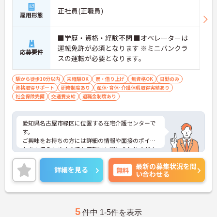
正社員(正職員)
雇用形態
■学歴・資格・経験不問 ■オペレーターは
運転免許が必須となります ※ミニバンクラ
応募要件
スの運転が必要となります。
駅から徒歩10分以内
未経験OK
寮・借り上げ
無資格OK
日勤のみ
資格取得サポート
研修制度あり
産休･育休･介護休暇取得実績あり
社会保険完備
交通費支給
退職金制度あり
愛知県名古屋市緑区に位置する在宅介護センターで
す。
ご興味をお持ちの方には詳細の情報や面接のポイン
トをお伝えしますのでお気軽にお問い合わせくださ
いませ。
最新の募集状況を問
詳細を見る
無料
い合わせる
5
件中 1-5件を表示