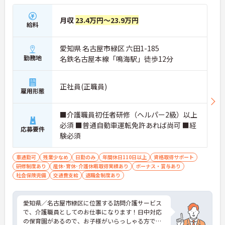
月収
23.4万円～23.9万円
給料
愛知県 名古屋市緑区 六田1-185
勤務地
名鉄名古屋本線「鳴海駅」徒歩12分
正社員(正職員)
雇用形態
■介護職員初任者研修（ヘルパー2級）以上
必須 ■普通自動車運転免許あれば尚可 ■経
応募要件
験必須
車通勤可
残業少なめ
日勤のみ
年間休日110日以上
資格取得サポート
研修制度あり
産休･育休･介護休暇取得実績あり
ボーナス・賞与あり
社会保険完備
交通費支給
退職金制度あり
愛知県／名古屋市緑区に位置する訪問介護サービス
で、介護職員としてのお仕事になります！日中対応
の保育園があるので、お子様がいらっしゃる方でも