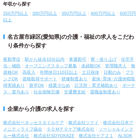
年収から探す
250万円以上
300万円以上
350万円以上
400万円以上
500万円
以上
名古屋市緑区(愛知県)の介護・福祉の求人をこだわ
り条件から探す
夜勤専従
駅から徒歩10分以内
車通勤可
寮・借り上げ
住宅手
当・補助
オープニングスタッフ募集
未経験OK
管理職求人
無
資格OK
高収入
年間休日110日以上
土日祝休
日勤のみ
ブラ
ンクOK
資格取得サポート
研修制度あり
産休･育休･介護休暇取
得実績あり
新卒OK
残業少なめ
託児所・育児補助あり
ボーナ
ス・賞与あり
社会保険完備
交通費支給
退職金制度あり
企業から介護の求人を探す
株式会社ベネッセスタイルケア
株式会社ツクイ
株式会社日本ア
メニティライフ協会
ＳＯＭＰＯケア株式会社
ソーシャルインク
ルー株式会社
株式会社SOYOKAZE
株式会社ケア２１
ALSOK