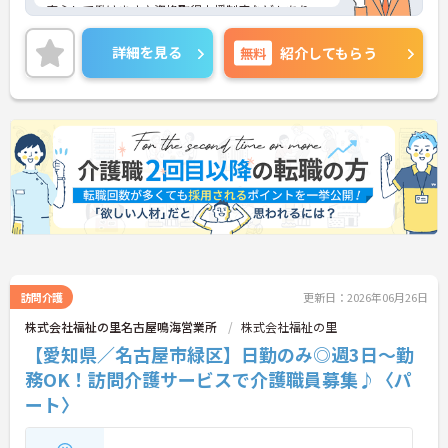
安心して働けます♪資格取得支援制度などもあり、
ご自身の更なるキャリアアップも目指すことができ
ます！ご興味ある方は面接ポイントをお伝えします
詳細を見る
無料
紹介してもらう
ので、お気軽にお問い合わせください♪
訪問介護
更新日：2026年06月26日
株式会社福祉の里名古屋鳴海営業所
株式会社福祉の里
【愛知県／名古屋市緑区】日勤のみ◎週3日～勤
務OK！訪問介護サービスで介護職員募集♪〈パ
ート〉