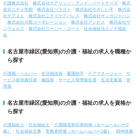
介護株式会社
株式会社ケアリッツ・アンド・パートナーズ
株式
会社ニチイ学館
株式会社ソラスト
株式会社やさしい手
株式会
社ケア２１
株式会社ニチイケアパレス
株式会社サンガジャパン
株式会社川島コーポレーション
株式会社アンビス
株式会社サ
ンウェルズ
株式会社スーパー・コート
社会福祉法人ノテ福祉
会
名古屋市緑区(愛知県)の介護・福祉の求人を職種か
ら探す
介護職・ヘルパー
生活相談員
看護助手
ケアマネージャー
サ
ービス提供責任者
施設長
サービス管理責任者
生活支援員
管
理者
名古屋市緑区(愛知県)の介護・福祉の求人を資格か
ら探す
介護福祉士
社会福祉士
介護職員初任者研修（ホームヘルパー2
級）
社会福祉主事
実務者研修（ホームヘルパー1級）
精神保健