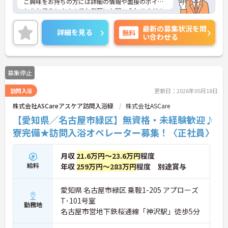
ご興味をお持ちの方には詳細の情報や面接のポイン
トをお伝えしますのでお気軽にお問い合わせくださ
いませ。
最新の募集状況を問
詳細を見る
無料
い合わせる
募集停止
訪問入浴
更新日：2026年05月18日
株式会社ASCareアスケア訪問入浴緑
株式会社ASCare
【愛知県／名古屋市緑区】無資格・未経験歓迎♪
寮完備★訪問入浴オペレーター募集！〈正社員〉
月収
21.6万円～23.6万円
程度
給料
年収
259万円～283万円
程度 別途賞与
愛知県 名古屋市緑区 乗鞍1-205 アプローズ
T･101号室
勤務地
名古屋市営地下鉄桜通線「神沢駅」徒歩5分