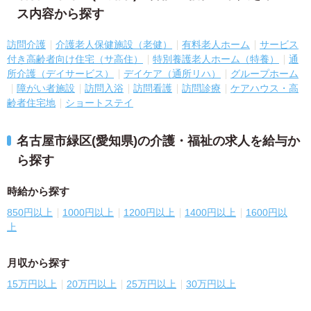
ス内容から探す
訪問介護
介護老人保健施設（老健）
有料老人ホーム
サービス
付き高齢者向け住宅（サ高住）
特別養護老人ホーム（特養）
通
所介護（デイサービス）
デイケア（通所リハ）
グループホーム
障がい者施設
訪問入浴
訪問看護
訪問診療
ケアハウス・高
齢者住宅地
ショートステイ
名古屋市緑区(愛知県)の介護・福祉の求人を給与か
ら探す
時給から探す
850円以上
1000円以上
1200円以上
1400円以上
1600円以
上
月収から探す
15万円以上
20万円以上
25万円以上
30万円以上