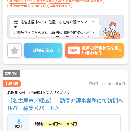
資格取得サポート
研修制度あり
産休･育休･介護休暇取得実績あり
社会保険完備
交通費支給
退職金制度あり
愛知県名古屋市緑区に位置する在宅介護センターで
す。
ご興味をお持ちの方には詳細の情報や面接のポイン
トをお伝えしますのでお気軽にお問い合わせくださ
いませ。
最新の募集状況を問
詳細を見る
無料
い合わせる
募集停止
訪問介護
更新日：2026年02月10日
名称非公開 ※詳細はお問合せください
【名古屋市／緑区】 訪問介護事業所にて訪問ヘ
ルパー募集＜パート＞
時給
1,140円～1,205円
給料