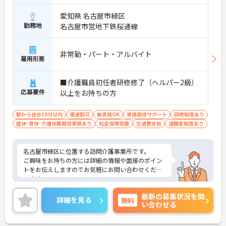
愛知県 名古屋市緑区
勤務地
名古屋市営地下鉄桜通線
非常勤・パート・アルバイト
雇用形態
■介護職員初任者研修修了（ヘルパー2級）
応募要件
以上をお持ちの方
駅から徒歩10分以内
車通勤可
無資格OK
資格取得サポート
研修制度あり
産休･育休･介護休暇取得実績あり
社会保険完備
交通費支給
退職金制度あり
名古屋市緑区に位置する訪問介護事業所です。
ご興味をお持ちの方には詳細の情報や面接のポイン
トをお伝えしますのでお気軽にお問い合わせくださ
いませ。
最新の募集状況を問
詳細を見る
無料
い合わせる