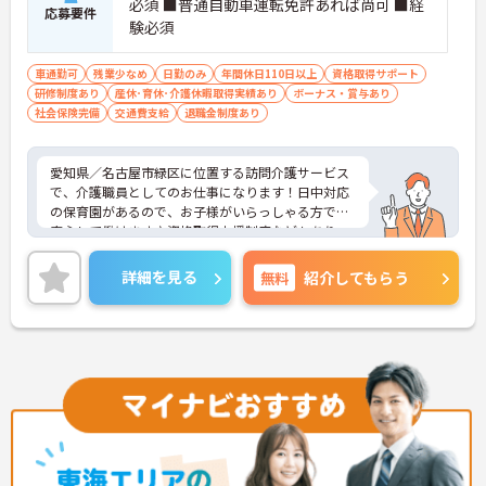
必須 ■普通自動車運転免許あれば尚可 ■経
応募要件
験必須
車通勤可
残業少なめ
日勤のみ
年間休日110日以上
資格取得サポート
研修制度あり
産休･育休･介護休暇取得実績あり
ボーナス・賞与あり
社会保険完備
交通費支給
退職金制度あり
愛知県／名古屋市緑区に位置する訪問介護サービス
で、介護職員としてのお仕事になります！日中対応
の保育園があるので、お子様がいらっしゃる方でも
安心して働けます♪資格取得支援制度などもあり、
ご自身の更なるキャリアアップも目指すことができ
ます！ご興味ある方は面接ポイントをお伝えします
詳細を見る
無料
紹介してもらう
ので、お気軽にお問い合わせください♪