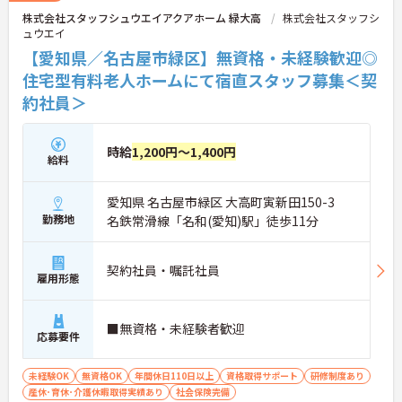
ームで協力しながらより良いケアを提供したい方に
株式会社スタッフシュウエイアクアホーム 緑大高
株式会社スタッフシ
ぴったりの環境です。
ュウエイ
★おすすめPOINT★
【愛知県／名古屋市緑区】無資格・未経験歓迎◎
【「看取り・難病ケアのプロ」として成長できる環
住宅型有料老人ホームにて宿直スタッフ募集＜契
境が整っています】
約社員＞
・がん末期・神経難病の方に特化したホスピス型住
宅ならではの専門的なスキルを、日常業務の中で習
得することができます
・入社時は先輩スタッフの同行訪問からスタートす
時給
1,200円～1,400円
給料
るため、訪問介護未経験の方も安心して業務に慣れ
ることができます
・訪問診療医と24時間連携し、チームで看取りに取
愛知県 名古屋市緑区 大高町寅新田150-3
り組む体制が整っているため、「看取りのプロ」と
勤務地
名鉄常滑線「名和(愛知)駅」徒歩11分
して他施設では得られない経験を積むことができま
す
【頑張りがしっかり給与・評価に反映される職場で
契約社員・嘱託社員
す】
雇用形態
・処遇改善手当78,000円、賞与は年2回＋処遇改善
一時金も別途支給されています。
・入社半年でリーダーを任されたスタッフの実績が
■無資格・未経験者歓迎
応募要件
あるなど、年次にかかわらず頑張りが評価され、キ
ャリアアップを実現できる職場環境です
【働きやすい休日・残業面と、長く安心して働ける
未経験OK
無資格OK
年間休日110日以上
資格取得サポート
研修制度あり
福利厚生が魅力です】
産休･育休･介護休暇取得実績あり
社会保険完備