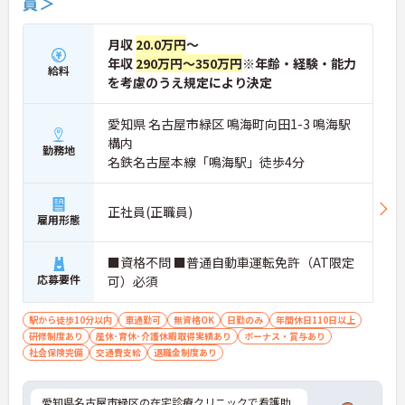
員＞
月収
20.0万円
～
年収
290万円～350万円
※年齢・経験・能力
給料
を考慮のうえ規定により決定
愛知県 名古屋市緑区 鳴海町向田1-3 鳴海駅
構内
勤務地
名鉄名古屋本線「鳴海駅」徒歩4分
正社員(正職員)
雇用形態
■資格不問 ■普通自動車運転免許（AT限定
応募要件
可）必須
駅から徒歩10分以内
車通勤可
無資格OK
日勤のみ
年間休日110日以上
研修制度あり
産休･育休･介護休暇取得実績あり
ボーナス・賞与あり
社会保険完備
交通費支給
退職金制度あり
愛知県名古屋市緑区の在宅診療クリニックで看護助