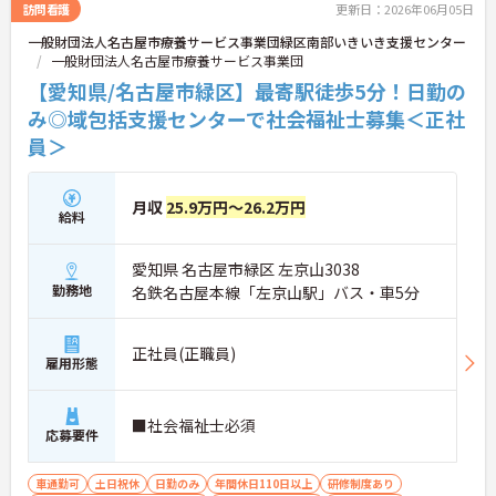
訪問看護
更新日：2026年06月05日
一般財団法人名古屋市療養サービス事業団緑区南部いきいき支援センター
一般財団法人名古屋市療養サービス事業団
【愛知県/名古屋市緑区】最寄駅徒歩5分！日勤の
み◎域包括支援センターで社会福祉士募集＜正社
員＞
月収
25.9万円～26.2万円
給料
愛知県 名古屋市緑区 左京山3038
勤務地
名鉄名古屋本線「左京山駅」バス・車5分
正社員(正職員)
雇用形態
■社会福祉士必須
応募要件
車通勤可
土日祝休
日勤のみ
年間休日110日以上
研修制度あり