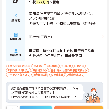
給料
年収
372万円
～程度
愛知県 名古屋市緑区 大将ケ根2-1043 ベル
メゾン鳴海F号室
勤務地
名鉄名古屋本線「中京競馬場前駅」徒歩6分
正社員(正職員)
雇用形態
■資格：精神保健福祉士必須 ■普通自動車
応募要件
免許必須（AT限定可） ■経験不問
駅から徒歩10分以内
車通勤可
未経験OK
土日祝休
日勤のみ
年間休日110日以上
研修制度あり
産休･育休･介護休暇取得実績あり
ボーナス・賞与あり
社会保険完備
交通費支給
退職金制度あり
愛知県名古屋市緑区に位置する訪問看護ステーショ
ンで精神保健福祉士の募集です！
日勤のみのお仕事で、土日祝日休み♪年間休日120
日以上もありプライベートとの両立を目指す方にお
すすめの環境です◎マイカーでの通勤もOK！現場経