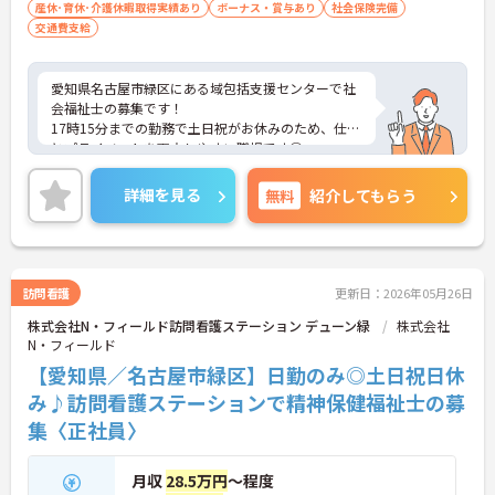
産休･育休･介護休暇取得実績あり
ボーナス・賞与あり
社会保険完備
交通費支給
愛知県名古屋市緑区にある域包括支援センターで社
会福祉士の募集です！
17時15分までの勤務で土日祝がお休みのため、仕事
とプライベートを両立しやすい職場です◎
また、最寄駅から徒歩圏内でマイカー通勤もOKなの
で、ご自身のライフスタイルに合わせた交通手段が
詳細を見る
無料
紹介してもらう
選べます！
ご興味ある方は面接ポイントをお伝えしますので、
お気軽にご連絡ください。
訪問看護
更新日：2026年05月26日
株式会社N・フィールド訪問看護ステーション デューン緑
株式会社
N・フィールド
【愛知県／名古屋市緑区】日勤のみ◎土日祝日休
み♪訪問看護ステーションで精神保健福祉士の募
集〈正社員〉
月収
28.5万円
～程度