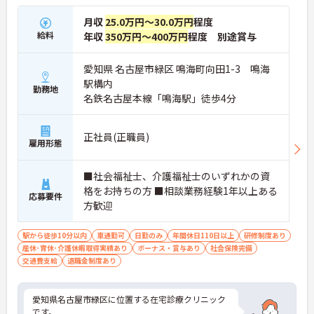
月収
25.0万円～30.0万円
程度
給料
年収
350万円～400万円
程度 別途賞与
愛知県 名古屋市緑区 鳴海町向田1-3 鳴海
駅構内
勤務地
名鉄名古屋本線「鳴海駅」徒歩4分
正社員(正職員)
雇用形態
■社会福祉士、介護福祉士のいずれかの資
格をお持ちの方 ■相談業務経験1年以上ある
応募要件
方歓迎
駅から徒歩10分以内
車通勤可
日勤のみ
年間休日110日以上
研修制度あり
産休･育休･介護休暇取得実績あり
ボーナス・賞与あり
社会保険完備
交通費支給
退職金制度あり
愛知県名古屋市緑区に位置する在宅診療クリニック
です。