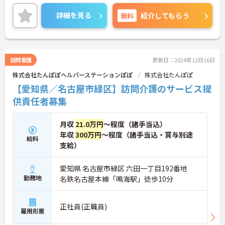
ともに相談可能です。無理なくプライベートを大切
にしながらご勤務いただけます。
詳細を見る
無料
紹介してもらう
ご興味のある方には、面接対策ポイントなど、さら
に詳細をご案内しますのでお気軽にご相談くださ
い！
訪問看護
更新日：2024年12月16日
株式会社たんぽぽヘルパーステーションぽぽ
株式会社たんぽぽ
【愛知県／名古屋市緑区】訪問介護のサービス提
供責任者募集
月収
21.0万円
～程度（諸手当込）
年収
300万円
～程度（諸手当込・賞与別途
給料
支給）
愛知県 名古屋市緑区 六田一丁目192番地
勤務地
名鉄名古屋本線「鳴海駅」徒歩10分
正社員(正職員)
雇用形態