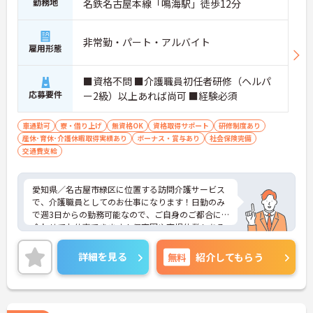
勤務地
名鉄名古屋本線「鳴海駅」徒歩12分
非常勤・パート・アルバイト
雇用形態
■資格不問 ■介護職員初任者研修（ヘルパ
応募要件
ー2級）以上あれば尚可 ■経験必須
車通勤可
寮・借り上げ
無資格OK
資格取得サポート
研修制度あり
産休･育休･介護休暇取得実績あり
ボーナス・賞与あり
社会保険完備
交通費支給
愛知県／名古屋市緑区に位置する訪問介護サービス
で、介護職員としてのお仕事になります！日勤のみ
で週3日からの勤務可能なので、ご自身のご都合に
合わせてお仕事できます！保育園や育児休業もある
ので、お子様がいらっしゃる方でも安心して働けま
す♪ご興味ある方は面接ポイントをお伝えしますの
詳細を見る
無料
紹介してもらう
で、お気軽にお問い合わせください♪