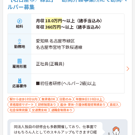
ルパー募集
月収
18.0万円
～以上（諸手当込み）
給料
年収
360万円
～以上（諸手当込み）
愛知県 名古屋市緑区
勤務地
名古屋市営地下鉄桜通線
正社員(正職員)
雇用形態
■初任者研修(ヘルパー2級)以上
応募要件
駅から徒歩10分以内
無資格OK
日勤のみ
年間休日110日以上
資格取得サポート
研修制度あり
産休･育休･介護休暇取得実績あり
高収入
社会保険完備
交通費支給
退職金制度あり
同法人独自の研修会も多数開催しており、仕事面で
はもちろん人としてのスキルアップもできます◎経