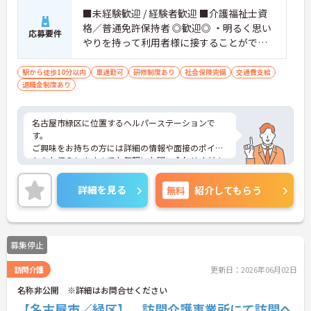
■未経験歓迎 / 経験者歓迎 ■介護福祉士資
格／普通免許保持者 ◎歓迎◎ ・明るく思い
応募要件
やりを持って利用者様に接することができ
る方 ・協調性を持ってお仕事に取り組める
方
駅から徒歩10分以内
車通勤可
研修制度あり
社会保険完備
交通費支給
退職金制度あり
名古屋市緑区に位置するヘルパーステーションで
す。
ご興味をお持ちの方には詳細の情報や面接のポイン
トをお伝えしますのでお気軽にお問い合わせくださ
いませ。
詳細を見る
無料
紹介してもらう
募集停止
訪問介護
更新日：2026年06月02日
名称非公開 ※詳細はお問合せください
【名古屋市／緑区】 訪問介護事業所にて訪問ヘ