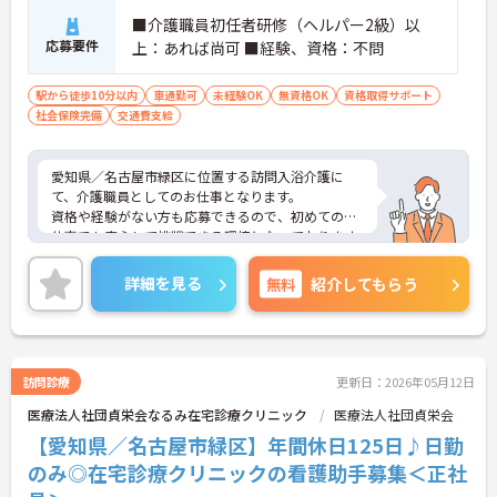
■介護職員初任者研修（ヘルパー2級）以
応募要件
上：あれば尚可 ■経験、資格：不問
駅から徒歩10分以内
車通勤可
未経験OK
無資格OK
資格取得サポート
社会保険完備
交通費支給
愛知県／名古屋市緑区に位置する訪問入浴介護に
て、介護職員としてのお仕事となります。
資格や経験がない方も応募できるので、初めてのお
仕事でも安心して挑戦できる環境となっております
♪日勤のみで、週2日から勤務可能となっているの
で、とても働きやすいです！
詳細を見る
無料
紹介してもらう
ご興味ある方は面接ポイントをお伝えしますので、
お気軽にお問い合わせください♪
訪問診療
更新日：2026年05月12日
医療法人社団貞栄会なるみ在宅診療クリニック
医療法人社団貞栄会
【愛知県／名古屋市緑区】年間休日125日♪日勤
のみ◎在宅診療クリニックの看護助手募集＜正社