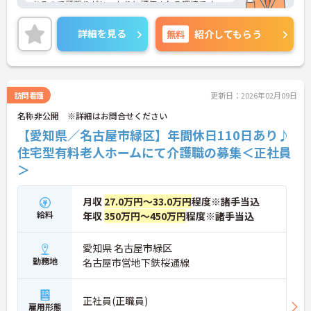
あるので頑張りがしっかりと評価される環境です。
ご興味をお持ちの方はお気軽にお問い合わせくださ
い。
詳細を見る
無料
紹介してもらう
訪問看護
更新日：2026年02月09日
名称非公開 ※詳細はお問合せください
【愛知県／名古屋市緑区】年間休日110日あり♪
住宅型有料老人ホームにて介護職の募集＜正社員
＞
月収
27.0万円～33.0万円
程度※諸手当込
給料
年収
350万円～450万円
程度※諸手当込
愛知県 名古屋市緑区
勤務地
名古屋市営地下鉄桜通線
正社員(正職員)
雇用形態