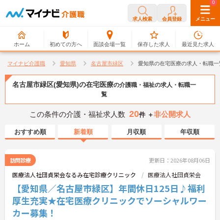
0
0
求人検索
会員登録
メニュー
ホーム
初めての方へ
面談会場一覧
保存した求人
最近見た求人
マイナビ介護職
愛知県
名古屋市緑区
愛知県の在宅医療の求人・転職一
名古屋市緑区(愛知県)の在宅医療
の介護職・福祉の求人・転職一
覧
20
この条件の介護・福祉求人数
非公開求人
件 ＋
おすすめ順
新着順
月収順
年収順
訪問診療
更新日：2026年08月06日
医療法人社団貞栄会なるみ在宅診療クリニック
医療法人社団貞栄会
【愛知県／名古屋市緑区】年間休日125日♪福利
厚生充実★在宅医療クリニックでソーシャルワー
カー募集！