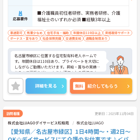
■介護職員初任者研修、実務者研修、介護
応募要件
福祉士のいずれか必須 ■経験3年以上
車通勤可
残業少なめ
住宅手当・補助
年間休日110日以上
資格取得サポート
ボーナス・賞与あり
社会保険完備
交通費支給
退職金制度あり
名古屋市緑区に位置する住宅型有料老人ホームで
す。年間休日は110日あり、プライベートを大切に
しながらご勤務いただけます。昇給・賞与の実績も
あるので頑張りがしっかりと評価される環境です。
ご興味をお持ちの方はお気軽にお問い合わせくださ
い。
詳細を見る
無料
紹介してもらう
訪問看護
更新日：2025年11月04日
株式会社LUAGOデイサービス松柏苑
株式会社LUAGO
【愛知県／名古屋市緑区】1日4時間～・週2日～
OK☆デイサービスにて介護のお仕事です♪＜パ