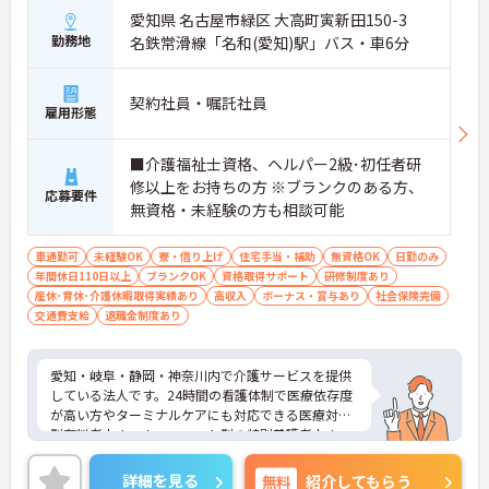
愛知県 名古屋市緑区 大高町寅新田150-3
勤務地
名鉄常滑線「名和(愛知)駅」バス・車6分
契約社員・嘱託社員
雇用形態
■介護福祉士資格、ヘルパー2級･初任者研
修以上をお持ちの方 ※ブランクのある方、
応募要件
無資格・未経験の方も相談可能
車通勤可
未経験OK
寮・借り上げ
住宅手当・補助
無資格OK
日勤のみ
年間休日110日以上
ブランクOK
資格取得サポート
研修制度あり
産休･育休･介護休暇取得実績あり
高収入
ボーナス・賞与あり
社会保険完備
交通費支給
退職金制度あり
愛知・岐阜・静岡・神奈川内で介護サービスを提供
している法人です。24時間の看護体制で医療依存度
が高い方やターミナルケアにも対応できる医療対応
型有料老人ホーム、ユニット型の特別養護老人ホー
ムを運営しています。利用者様とスタッフとの距離
も近く、一人ひとりに寄り添ったケアが実現できま
詳細を見る
無料
紹介してもらう