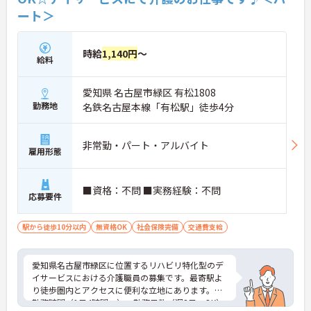
ート＞
時給
1,140円
～
給料
愛知県 名古屋市緑区 有松1808
勤務地
名鉄名古屋本線「有松駅」徒歩4分
非常勤・パート・アルバイト
雇用形態
■資格：不問 ■実務経験：不問
応募要件
駅から徒歩10分以内
無資格OK
社会保険完備
交通費支給
愛知県名古屋市緑区に位置するリハビリ特化型のデ
イサービスにおける介護職員の募集です。最寄駅よ
り徒歩圏内とアクセスに便利な立地にあります。
勤務時間（1日4時間～）・勤務日数（週2日～OK）