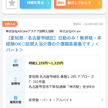
験のない方でもチャレンジできる職場で、しっかり
詳細を見る
無料
紹介してもらう
としたフォロー体制で、経験に関わらず安心してス
タートできます。
こちらの求人にご興味がございましたら面接のポイ
ントもお伝えしますので是非ご応募お待ちしており
ます。
訪問入浴
更新日：2026年05月18日
株式会社ASCareアスケア訪問入浴緑
株式会社ASCare
【愛知県／名古屋市緑区】日勤のみ！無資格・未
経験OK◎訪問入浴介護の介護職員募集です♪＜
パート＞
時給
1,235円～1,325円
給料
愛知県 名古屋市緑区 乗鞍1-205 アプローズ
T･101号室
勤務地
名古屋市営地下鉄桜通線「神沢駅」徒歩8分
非常勤・パート・アルバイト
雇用形態