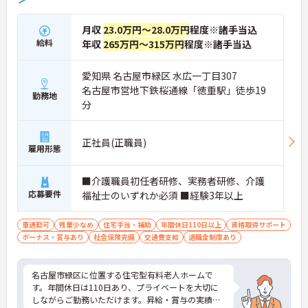
月収
23.0万円～28.0万円
程度※諸手当込
給料
年収
265万円～315万円
程度※諸手当込
愛知県 名古屋市緑区 水広一丁目307
名古屋市営地下鉄桜通線「徳重駅」徒歩19
勤務地
分
正社員(正職員)
雇用形態
■介護職員初任者研修、実務者研修、介護
応募要件
福祉士のいずれか必須 ■経験3年以上
車通勤可
残業少なめ
住宅手当・補助
年間休日110日以上
資格取得サポート
ボーナス・賞与あり
社会保険完備
交通費支給
退職金制度あり
名古屋市緑区に位置する住宅型有料老人ホームで
す。年間休日は110日あり、プライベートを大切に
しながらご勤務いただけます。昇給・賞与の実績も