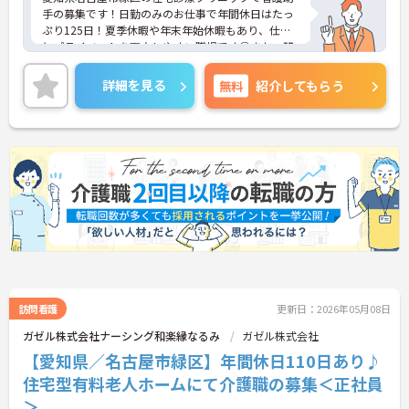
手の募集です！日勤のみのお仕事で年間休日はたっ
ぷり125日！夏季休暇や年末年始休暇もあり、仕事
とプライベートを両立しやすい職場です◎また、研
修支援制度などもあり、働きながらスキルアップを
目指せます♪ご興味のある方は面接ポイントをお伝
詳細を見る
無料
紹介してもらう
えしますので、お気軽にご相談ください！
訪問看護
更新日：2026年05月08日
ガゼル株式会社ナーシング和楽縁なるみ
ガゼル株式会社
【愛知県／名古屋市緑区】年間休日110日あり♪
住宅型有料老人ホームにて介護職の募集＜正社員
＞