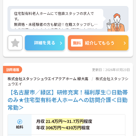
・月9日公休に加え、夏季・冬季休暇各3日が確保さ
れており（年間休日113日）、オンオフのメリハリ
をつけて働くことができます。
住宅型有料老人ホームにて宿直スタッフの求人で
・全社平均残業月5時間程度と、業界平均を大きく
す。
下回る少ない残業時間を実現しています
無資格・未経験者の方も歓迎！在籍スタッフがしっ
・退職金制度（勤続3年以上）・保育手当・育児短
かり指導いたしますので安心してご就業いただけま
時間勤務・マインドフルネスプログラムなど、長期
す！
的に安心して働き続けるための制度が充実していま
施設の見学からも可能です◎
詳細を見る
無料
紹介してもらう
す
ご興味をお持ちの方はお気軽にお問合せ下さい。
訪問看護
更新日：2026年07月23日
株式会社スタッフシュウエイアクアホーム 緑大高
株式会社スタッフシ
ュウエイ
【名古屋市／緑区】研修充実！福利厚生◎日勤帯
のみ★住宅型有料老人ホームへの訪問介護＜日勤
常勤＞
月収
21.4万円～31.7万円
程度
給料
年収
306万円～430万円
程度