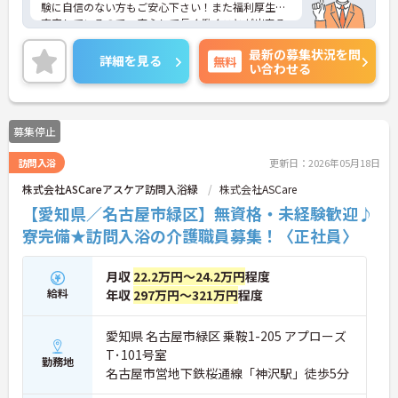
験に自信のない方もご安心下さい！また福利厚生も
充実しているので、安心して長く働くことが出来る
環境が整っていますよ。興味をお持ちの方はお気軽
最新の募集状況を問
にお問い合わせ下さい！
詳細を見る
無料
い合わせる
募集停止
訪問入浴
更新日：2026年05月18日
株式会社ASCareアスケア訪問入浴緑
株式会社ASCare
【愛知県／名古屋市緑区】無資格・未経験歓迎♪
寮完備★訪問入浴の介護職員募集！〈正社員〉
月収
22.2万円～24.2万円
程度
給料
年収
297万円～321万円
程度
愛知県 名古屋市緑区 乗鞍1-205 アプローズ
T･101号室
勤務地
名古屋市営地下鉄桜通線「神沢駅」徒歩5分