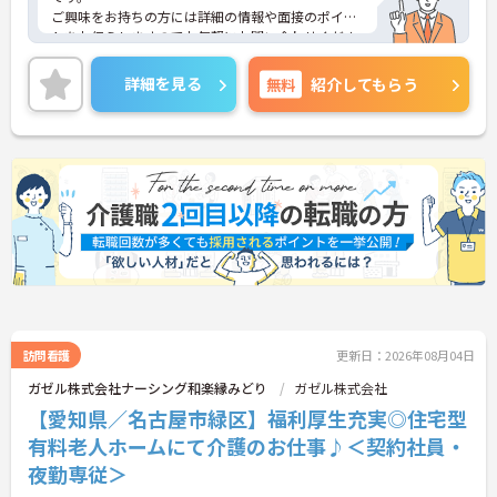
ご興味をお持ちの方には詳細の情報や面接のポイン
トをお伝えしますのでお気軽にお問い合わせくださ
いませ。
詳細を見る
無料
紹介してもらう
訪問看護
更新日：2026年08月04日
ガゼル株式会社ナーシング和楽縁みどり
ガゼル株式会社
【愛知県／名古屋市緑区】福利厚生充実◎住宅型
有料老人ホームにて介護のお仕事♪＜契約社員・
夜勤専従＞