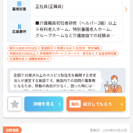
正社員(正職員)
雇用形態
■介護職員初任者研修（ヘルパー2級）以上
※有料老人ホーム、特別養護老人ホーム、
応募要件
グループホームなど介護施設での経験ある
方歓迎 ※ホスピス勤務（訪問介護）や「看
取り」が初めての方も可
駅から徒歩10分以内
車通勤可
残業少なめ
託児所・育児補助
年間休日110日以上
資格取得サポート
ボーナス・賞与あり
社会保険完備
交通費支給
退職金制度あり
全国で30拠点以上のホスピス型住宅を展開する安定
法人が運営する施設です。施設内での訪問介護業務
となるため、移動の負担が少なく、困った時にはす
ぐに仲間に相談できるチーム体制が魅力です。残業
は全社平均残業月5時間程度と少なく、3日以上の連
続休暇で支援金が支給される独自の制度や、美容皮
詳細を見る
無料
紹介してもらう
膚科などの割引が受けられる福利厚生も充実してい
ます。ホスピスケアが初めてでも、充実した入社時
研修と資格取得支援制度を活用し、専門性を高めな
がらご自身のキャリアアップを目指すことができま
す。ご入居者さまの生きる喜びに寄り添いながらチ
訪問看護
更新日：2026年07月23日