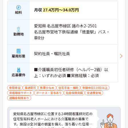
月収
27.4万円～34.0万円
給料
愛知県 名古屋市緑区 諸の木2-2501
名古屋市営地下鉄桜通線「徳重駅」バス・
勤務地
車8分
契約社員・嘱託社員
雇用形態
■介護職員初任者研修（ヘルパー2級）以
応募要件
上：いずれか必須 ■実務経験：必須
夜勤専従
車通勤可
残業少なめ
住宅手当・補助
年間休日110日以上
資格取得サポート
ボーナス・賞与あり
社会保険完備
交通費支給
退職金制度あり
愛知県名古屋市緑区に位置する24時間看護師対応の
住宅型有料老人ホームにおける介護職員の募集で
す。施設は全30室の個室を備え、落ち着いた住環境