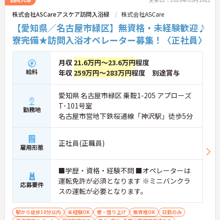
株式会社ASCareアスケア訪問入浴緑
株式会社ASCare
【愛知県／名古屋市緑区】無資格・未経験歓迎♪
寮完備★訪問入浴オペレーター募集！〈正社員〉
月収
21.6万円～23.6万円
程度
給料
年収
259万円～283万円
程度 別途賞与
愛知県 名古屋市緑区 乗鞍1-205 アプローズ
T･101号室
勤務地
名古屋市営地下鉄桜通線「神沢駅」徒歩5分
正社員(正職員)
雇用形態
■学歴・資格・経験不問 ■オペレーターは
運転免許が必須となります ※ミニバンクラ
応募要件
スの運転が必要となります。
駅から徒歩10分以内
未経験OK
寮・借り上げ
無資格OK
日勤のみ