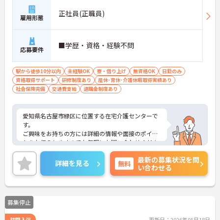
正社員(正職員)
雇用形態
■学歴・資格・経験不問
応募要件
駅から徒歩10分以内
未経験OK
寮・借り上げ
無資格OK
日勤のみ
資格取得サポート
研修制度あり
産休･育休･介護休暇取得実績あり
社会保険完備
交通費支給
退職金制度あり
愛知県名古屋市緑区に位置する在宅介護センターで
す。
ご興味をお持ちの方には詳細の情報や面接のポイン
トをお伝えしますのでお気軽にお問い合わせくださ
いませ。
最新の募集状況を問
詳細を見る
無料
い合わせる
募集停止
訪問入浴
更新日：2026年05月18日