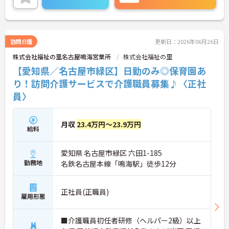
す。福利厚生も整っており長く安心してご就業でき
る環境です。ご興味ある方には、面接対策ポイント
など、さらに詳細をお話しいたしますのでお気軽に
ご相談ください！
訪問介護
更新日：2026年06月26日
株式会社福祉の里名古屋鳴海営業所
株式会社福祉の里
【愛知県／名古屋市緑区】日勤のみ◎保育園あ
り！訪問介護サービスで介護職員募集♪〈正社
員〉
月収
23.4万円～23.9万円
給料
愛知県 名古屋市緑区 六田1-185
勤務地
名鉄名古屋本線「鳴海駅」徒歩12分
正社員(正職員)
雇用形態
■介護職員初任者研修（ヘルパー2級）以上