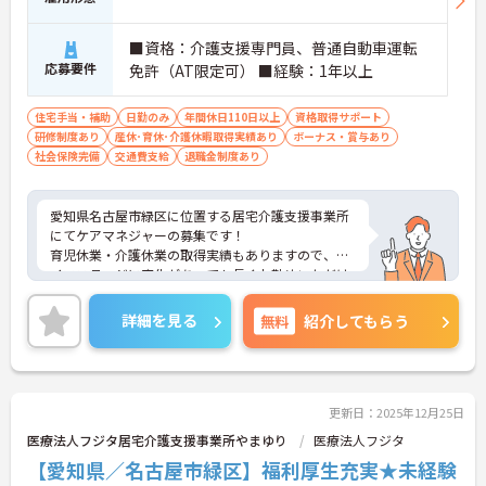
■資格：介護支援専門員、普通自動車運転
応募要件
免許（AT限定可） ■経験：1年以上
住宅手当・補助
日勤のみ
年間休日110日以上
資格取得サポート
研修制度あり
産休･育休･介護休暇取得実績あり
ボーナス・賞与あり
社会保険完備
交通費支給
退職金制度あり
愛知県名古屋市緑区に位置する居宅介護支援事業所
にてケアマネジャーの募集です！
育児休業・介護休業の取得実績もありますので、ラ
イフステージに変化があっても長くお勤めいただけ
ます。
ご興味ある方には、面接対策ポイントなど、さらに
詳細を見る
無料
紹介してもらう
詳細をお話しいたしますのでお気軽にご相談くださ
い！
更新日：2025年12月25日
医療法人フジタ居宅介護支援事業所やまゆり
医療法人フジタ
【愛知県／名古屋市緑区】福利厚生充実★未経験