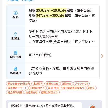
月収
25.6万円～29.0万円
程度（諸手当込）
年収
347万円～395万円
程度（諸手当込・賞
給料
与込）
愛知県 名古屋市緑区 南大高3-1211 ドミト
リー南大高106号室
勤務地
ＪＲ東海道本線(熱海－米原)「南大高駅」徒
歩10分
正社員(正職員)
雇用形態
【求める資格・経験】 ■介護支援専門員 ※
応募要件
64歳以下
駅から徒歩10分以内
車通勤可
残業少なめ
日勤のみ
ブランクOK
資格取得サポート
研修制度あり
産休･育休･介護休暇取得実績あり
高収入
社会保険完備
交通費支給
退職金制度あり
愛知県名古屋市緑区にある居宅介護支援事業所よ