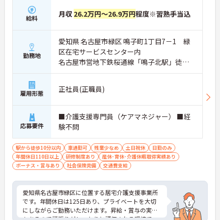
月収
26.2万円～26.9万円
程度※習熟手当込
給料
愛知県 名古屋市緑区 鳴子町1丁目7－1 緑
区在宅サービスセンター内
勤務地
名古屋市営地下鉄桜通線「鳴子北駅」徒歩1
0分
正社員(正職員)
雇用形態
■介護支援専門員（ケアマネジャー） ■経
応募要件
験不問
駅から徒歩10分以内
車通勤可
残業少なめ
土日祝休
日勤のみ
年間休日110日以上
研修制度あり
産休･育休･介護休暇取得実績あり
ボーナス・賞与あり
社会保険完備
交通費支給
愛知県名古屋市緑区に位置する居宅介護支援事業所
です。年間休日は125日あり、プライベートを大切
にしながらご勤務いただけます。昇給・賞与の実績
もあるので頑張りがしっかりと評価される環境で