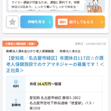
マイカー通勤が可能なため、通勤に便利です。年間
休日110日あり、しっかり働いてしっかり休める、
社員にとって理想の働き方を実現できます。ご興味
をお持ちの方はお気軽にお問い合わせください。
詳細を見る
無料
紹介してもらう
介護老人保健施設（老健）
更新日：2026年03月27日
医療法人清水会ひかり老人保健施設
医療法人清水会
【愛知県／名古屋市緑区】年間休日117日☆介護
老人保健施設でのケアマネジャーの募集です！＜
正社員＞
月収
26.6万円
～程度
給料
愛知県 名古屋市緑区 藤塚3-2802
名古屋市営地下鉄桜通線「徳重駅」バス・
勤務地
車10分