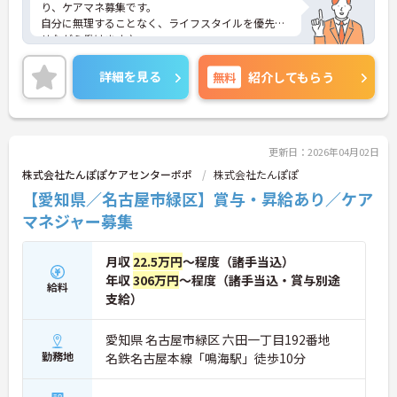
り、ケアマネ募集です。
自分に無理することなく、ライフスタイルを優先さ
せながら働けます♪
ご興味のある方はお気軽にお問い合わせください。
詳細を見る
無料
紹介してもらう
更新日：2026年04月02日
株式会社たんぽぽケアセンターポポ
株式会社たんぽぽ
【愛知県／名古屋市緑区】賞与・昇給あり／ケア
マネジャー募集
月収
22.5万円
～程度（諸手当込）
年収
306万円
～程度（諸手当込・賞与別途
給料
支給）
愛知県 名古屋市緑区 六田一丁目192番地
勤務地
名鉄名古屋本線「鳴海駅」徒歩10分