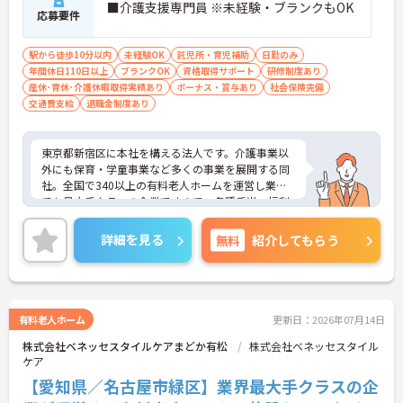
■介護支援専門員 ※未経験・ブランクもOK
応募要件
駅から徒歩10分以内
未経験OK
託児所・育児補助
日勤のみ
年間休日110日以上
ブランクOK
資格取得サポート
研修制度あり
産休･育休･介護休暇取得実績あり
ボーナス・賞与あり
社会保険完備
交通費支給
退職金制度あり
東京都新宿区に本社を構える法人です。介護事業以
外にも保育・学童事業など多くの事業を展開する同
社。全国で340以上の有料老人ホームを運営し業界
でも最大手クラスの企業ですので、各種手当、福利
厚生も充実しており、長く安心して働いていただけ
る環境です。研修制度や資格取得支援制度があり、
詳細を見る
無料
紹介してもらう
教育制度も整っています！フレックス制勤務なの
で、公休や有休などお休みもしっかりとれ、メリハ
リのある勤務が可能です。ご興味ある方には、面接
対策ポイントなど、さらに詳細をお話しいたします
のでお気軽にご相談ください！
有料老人ホーム
更新日：2026年07月14日
株式会社ベネッセスタイルケアまどか有松
株式会社ベネッセスタイル
ケア
【愛知県／名古屋市緑区】業界最大手クラスの企