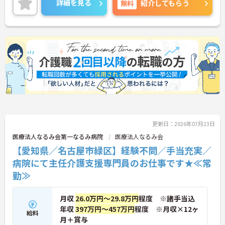
詳細を見る
無料
紹介してもらう
8日、残業は月平均5時間程度と働きやすさも魅力。
賞与実績4.2ヶ月分や各種手当も整っており、安定し
た環境でケアマネジャーとして長く活躍したい方に
おすすめ環境です。
更新日：2026年07月23日
医療法人なるみ会第一なるみ病院
医療法人なるみ会
【愛知県／名古屋市緑区】経験不問／手当充実／
病院にて主任介護支援専門員のお仕事です★≪常
勤≫
月収
26.0万円～29.8万円
程度 ※諸手当込
年収
397万円～457万円
程度 ※月収×12ヶ
給料
月＋賞与