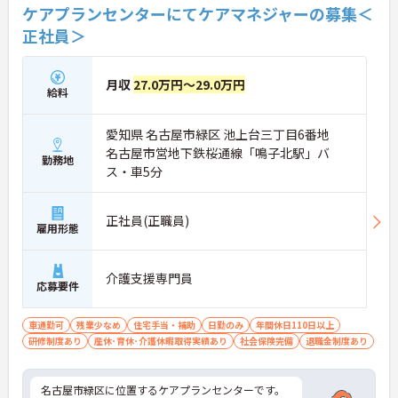
ケアプランセンターにてケアマネジャーの募集＜
正社員＞
月収
27.0万円～29.0万円
給料
愛知県 名古屋市緑区 池上台三丁目6番地
名古屋市営地下鉄桜通線「鳴子北駅」バ
勤務地
ス・車5分
正社員(正職員)
雇用形態
介護支援専門員
応募要件
車通勤可
残業少なめ
住宅手当・補助
日勤のみ
年間休日110日以上
研修制度あり
産休･育休･介護休暇取得実績あり
社会保険完備
退職金制度あり
名古屋市緑区に位置するケアプランセンターです。