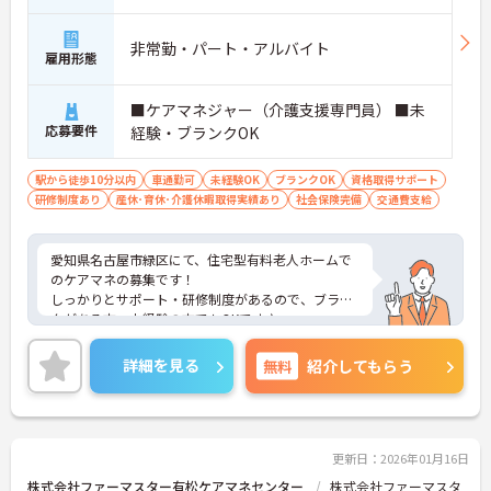
非常勤・パート・アルバイト
雇用形態
■ケアマネジャー（介護支援専門員） ■未
応募要件
経験・ブランクOK
駅から徒歩10分以内
車通勤可
未経験OK
ブランクOK
資格取得サポート
研修制度あり
産休･育休･介護休暇取得実績あり
社会保険完備
交通費支給
愛知県名古屋市緑区にて、住宅型有料老人ホームで
のケアマネの募集です！
しっかりとサポート・研修制度があるので、ブラン
クがある方・未経験の方でもOKです♪
残業は月1時間未満と少ないので、プライベートの
時間を大切にできます☆
詳細を見る
無料
紹介してもらう
ご興味のある方には、面接対策ポイントなど、さら
に詳細をお話しいたしますのでお気軽にご相談くだ
さい！
更新日：2026年01月16日
株式会社ファーマスター有松ケアマネセンター
株式会社ファーマスタ