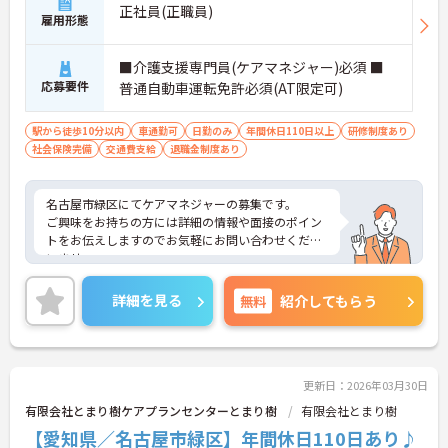
正社員(正職員)
雇用形態
■介護支援専門員(ケアマネジャー)必須 ■
応募要件
普通自動車運転免許必須(AT限定可)
駅から徒歩10分以内
車通勤可
日勤のみ
年間休日110日以上
研修制度あり
社会保険完備
交通費支給
退職金制度あり
名古屋市緑区にてケアマネジャーの募集です。
ご興味をお持ちの方には詳細の情報や面接のポイン
トをお伝えしますのでお気軽にお問い合わせくださ
いませ。
詳細を見る
無料
紹介してもらう
更新日：2026年03月30日
有限会社とまり樹ケアプランセンターとまり樹
有限会社とまり樹
【愛知県／名古屋市緑区】年間休日110日あり♪