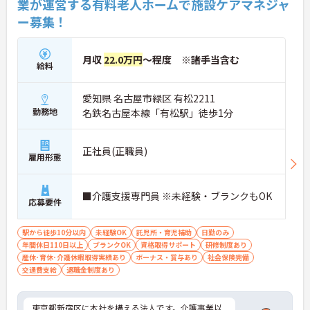
業が運営する有料老人ホームで施設ケアマネジャ
ー募集！
月収
22.0万円
～程度 ※諸手当含む
給料
愛知県 名古屋市緑区 有松2211
勤務地
名鉄名古屋本線「有松駅」徒歩1分
正社員(正職員)
雇用形態
■介護支援専門員 ※未経験・ブランクもOK
応募要件
駅から徒歩10分以内
未経験OK
託児所・育児補助
日勤のみ
年間休日110日以上
ブランクOK
資格取得サポート
研修制度あり
産休･育休･介護休暇取得実績あり
ボーナス・賞与あり
社会保険完備
交通費支給
退職金制度あり
東京都新宿区に本社を構える法人です。介護事業以