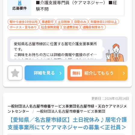
■介護支援専門員（ケアマネジャー） ■経
応募要件
験不問
駅から徒歩10分以内
車通勤可
土日祝休
日勤のみ
年間休日110日以上
ボーナス・賞与あり
社会保険完備
交通費支給
退職金制度あり
愛知県名古屋市緑区に位置する居宅介護支援事業所
です。
ご興味をお持ちの方には詳細の情報や面接のポイン
トをお伝えしますのでお気軽にお問い合わせくださ
いませ。
詳細を見る
無料
紹介してもらう
更新日：2026年01月14日
一般財団法人名古屋市療養サービス事業団名古屋市緑・天白ケアマネジメ
ントセンター
一般財団法人名古屋市療養サービス事業団
【愛知県／名古屋市緑区】土日祝休み♪居宅介護
支援事業所にてケアマネジャーの募集＜正社員＞