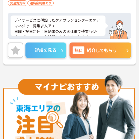
交通費支給
退職金制度あり
デイサービスに併設したケアプランセンターのケア
マネジャー募集求人です！
日曜・祝日定休！日勤帯のみのお仕事で残業も少な
め！プライベートな時間も充実させられます！
ご興味ある方には、面接のポイントなど、さらに詳
細をお話致しますのでお気軽にご相談ください。
詳細を見る
無料
紹介してもらう