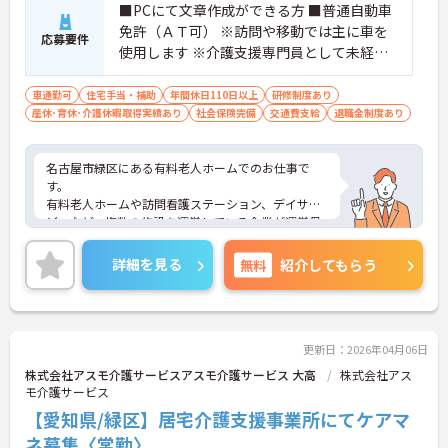
■PCにて文章作成ができる方 ■普通自動車
免許（ＡＴ可） ※訪問や移動では主に車を
応募要件
使用します ※介護支援専門員として未経験
の方でも歓迎です
車通勤可
住宅手当・補助
年間休日110日以上
研修制度あり
産休･育休･介護休暇取得実績あり
社会保険完備
交通費支給
退職金制度あり
名古屋市緑区にある有料老人ホームでのお仕事で
す。
有料老人ホームや訪問看護ステーション、デイサー
ビスなど、複数の施設を運営している企業が運営母
体となっております。
ご興味のある方には、面接対策ポイントなど、さら
詳細を見る
無料
紹介してもらう
に詳細をお話いたしますのでお気軽にご相談下さ
い。
更新日：2026年04月06日
株式会社アスモ介護サービスアスモ介護サービス 大高
株式会社アス
モ介護サービス
【愛知県/緑区】居宅介護支援事業所にてケアマ
ネ募集〈常勤〉