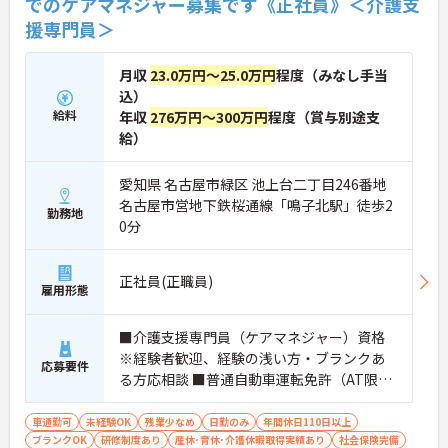
でのケアマネジャー募集です《正社員》＜介護支
援専門員＞
月収
23.0万円～25.0万円
程度（みなし手当
込）
給料
年収
276万円～300万円
程度（賞与別途支
給）
愛知県 名古屋市緑区 池上台二丁目246番地
名古屋市営地下鉄桜通線「鳴子北駅」徒歩2
勤務地
0分
正社員(正職員)
雇用形態
■介護支援専門員（ケアマネジャー）資格
※経験者歓迎、経験の浅い方・ブランクあ
応募要件
る方応相談 ■普通自動車運転免許（AT限定
可）
車通勤可
未経験OK
残業少なめ
日勤のみ
年間休日110日以上
ブランクOK
研修制度あり
産休･育休･介護休暇取得実績あり
社会保険完備