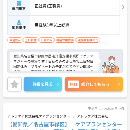
正社員(正職員)
雇用形態
■経験1年以上必須
応募要件
車通勤可
土日祝休
日勤のみ
社会保険完備
退職金制度あり
愛知県名古屋市緑区の居宅介護支援事業所でケアマ
ネジャーの募集です！日勤のみのお仕事で土日祝日
固定休み！プライベートの予定が立てやすい職場で
す◎また、更新研修が全額負担＆出勤扱いなのもう
れしいポイント♪ご興味のある方は面接ポイントを
お伝えしますので、お気軽にご相談ください！
詳細を見る
無料
紹介してもらう
更新日：2026年06月02日
アトラケア株式会社ケアプランセンター
アトラケア株式会社
【愛知県／名古屋市緑区】 ケアプランセンター