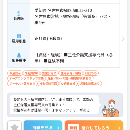
愛知県 名古屋市緑区 細口1-210
名古屋市営地下鉄桜通線「徳重駅」バス・
勤務地
車4分
正社員(正職員)
雇用形態
【資格・経験】 ■主任介護支援専門員（必
応募要件
須） ■経験不問
車通勤可
未経験OK
残業少なめ
住宅手当・補助
日勤のみ
オープニングスタッフ募集
産休･育休･介護休暇取得実績あり
ボーナス・賞与あり
社会保険完備
交通費支給
退職金制度あり
愛知県名古屋市緑区にございます病院にて、常勤の
主任介護支援専門員の募集です！
資格があれば経験不問！丁寧なレクチャーがあるの
で、安心してご入職いただけます。
各種手当が充実しており、長期的な就業ができる環
境が整っています◎
詳細を見る
無料
紹介してもらう