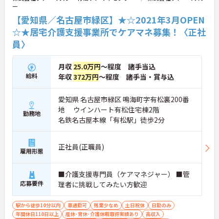
ー
【愛知県／名古屋市緑区】★☆2021年3月OPEN
☆★居宅介護支援事業所でケアマネ募集！〈正社
員〉
月収
25.0万円
～程度 諸手当込
給料
年収
372万円
～程度 諸手当・賞与込
愛知県 名古屋市緑区 鳴海町字有松裏200番
地 ウインハート有松住宅棟2階
勤務地
名鉄名古屋本線「有松駅」徒歩2分
正社員(正職員)
雇用形態
■介護支援専門員（ケアマネジャー） ■管
応募要件
理者に挑戦してみたい方歓迎
駅から徒歩10分以内
車通勤可
残業少なめ
土日祝休
日勤のみ
年間休日110日以上
産休･育休･介護休暇取得実績あり
高収入