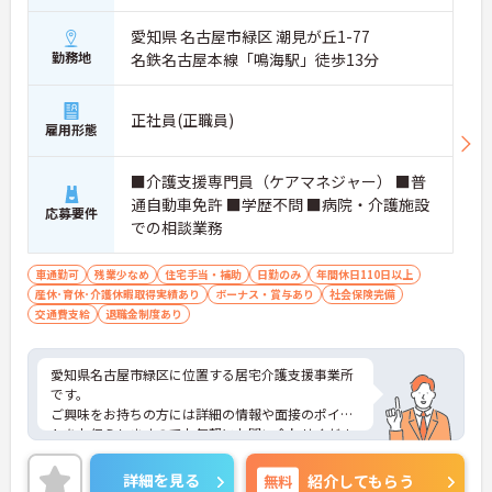
愛知県 名古屋市緑区 潮見が丘1-77
勤務地
名鉄名古屋本線「鳴海駅」徒歩13分
正社員(正職員)
雇用形態
■介護支援専門員（ケアマネジャー） ■普
通自動車免許 ■学歴不問 ■病院・介護施設
応募要件
での相談業務
車通勤可
残業少なめ
住宅手当・補助
日勤のみ
年間休日110日以上
産休･育休･介護休暇取得実績あり
ボーナス・賞与あり
社会保険完備
交通費支給
退職金制度あり
愛知県名古屋市緑区に位置する居宅介護支援事業所
です。
ご興味をお持ちの方には詳細の情報や面接のポイン
トをお伝えしますのでお気軽にお問い合わせくださ
いませ。
詳細を見る
無料
紹介してもらう