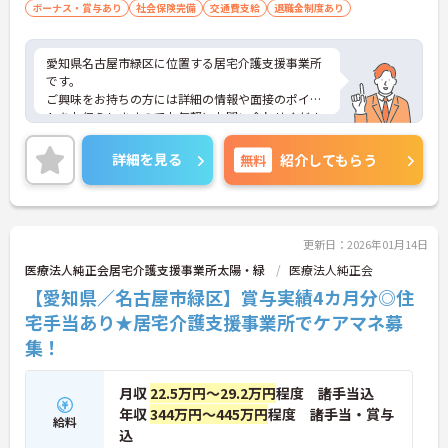
ボーナス・賞与あり
社会保険完備
交通費支給
退職金制度あり
愛知県名古屋市緑区に位置する居宅介護支援事業所
です。
ご興味をお持ちの方には詳細の情報や面接のポイン
トをお伝えしますのでお気軽にお問い合わせくださ
いませ。
詳細を見る
無料
紹介してもらう
更新日：2026年01月14日
医療法人純正会居宅介護支援事業所太陽・緑
医療法人純正会
【愛知県／名古屋市緑区】賞与実績4カ月分◎住
宅手当あり★居宅介護支援事業所でケアマネ募
集！
月収
22.5万円～29.2万円
程度 諸手当込
年収
344万円～445万円
程度 諸手当・賞与
給料
込