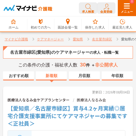
0
0
求人検索
会員登録
メニュー
ホーム
初めての方へ
面談会場一覧
保存した求人
最近見た求人
マイナビ介護職
ケアマネージャー
愛知県
名古屋市緑区
愛知県の
名古屋市緑区(愛知県)のケアマネージャー
の求人・転職一覧
30
この条件の介護・福祉求人数
非公開求人
件 ＋
おすすめ順
新着順
月収順
年収順
更新日：2026年08月04日
医療法人なるみ会ケアプランセンター
医療法人なるみ会
【愛知県／名古屋市緑区】賞与4.2ヶ月実績◎居
宅介護支援事業所にてケアマネジャーの募集です
＜正社員＞