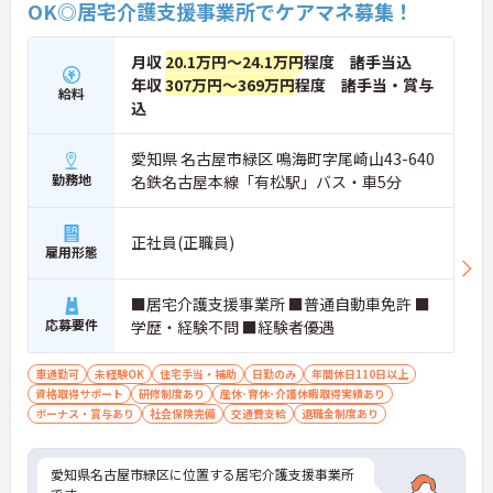
OK◎居宅介護支援事業所でケアマネ募集！
月収
20.1万円～24.1万円
程度 諸手当込
年収
307万円～369万円
程度 諸手当・賞与
給料
込
愛知県 名古屋市緑区 鳴海町字尾崎山43-640
勤務地
名鉄名古屋本線「有松駅」バス・車5分
正社員(正職員)
雇用形態
■居宅介護支援事業所 ■普通自動車免許 ■
応募要件
学歴・経験不問 ■経験者優遇
車通勤可
未経験OK
住宅手当・補助
日勤のみ
年間休日110日以上
資格取得サポート
研修制度あり
産休･育休･介護休暇取得実績あり
ボーナス・賞与あり
社会保険完備
交通費支給
退職金制度あり
愛知県名古屋市緑区に位置する居宅介護支援事業所