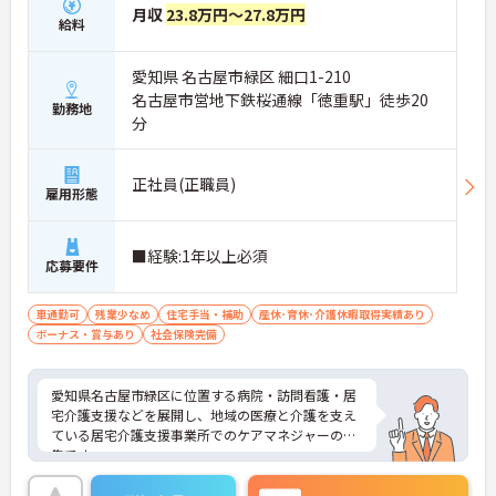
月収
23.8万円～27.8万円
給料
愛知県 名古屋市緑区 細口1-210
名古屋市営地下鉄桜通線「徳重駅」徒歩20
勤務地
分
正社員(正職員)
雇用形態
■経験:1年以上必須
応募要件
車通勤可
残業少なめ
住宅手当・補助
産休･育休･介護休暇取得実績あり
ボーナス・賞与あり
社会保険完備
愛知県名古屋市緑区に位置する病院・訪問看護・居
宅介護支援などを展開し、地域の医療と介護を支え
ている居宅介護支援事業所でのケアマネジャーの募
集です。
多職種との連携が取りやすく、利用者様一人ひとり
に合わせた支援を行いやすい環境です。年間休日11