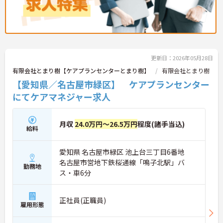
更新日：2026年05月28日
有限会社とまり樹【ケアプランセンターとまり樹】
有限会社とまり樹
【愛知県／名古屋市緑区】 ケアプランセンター
にてケアマネジャー求人
月収
24.0万円～26.5万円
程度(諸手当込)
給料
愛知県 名古屋市緑区 池上台三丁目6番地
名古屋市営地下鉄桜通線「鳴子北駅」バ
勤務地
ス・車6分
正社員(正職員)
雇用形態