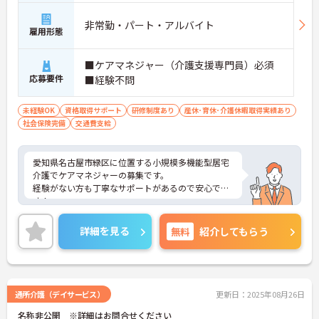
非常勤・パート・アルバイト
雇用形態
■ケアマネジャー（介護支援専門員）必須
応募要件
■経験不問
未経験OK
資格取得サポート
研修制度あり
産休･育休･介護休暇取得実績あり
社会保険完備
交通費支給
愛知県名古屋市緑区に位置する小規模多機能型居宅
介護でケアマネジャーの募集です。
経験がない方も丁寧なサポートがあるので安心で
す！
また、日勤のみなので、ご家庭やプライベートとの
両立が可能です♪
詳細を見る
無料
紹介してもらう
ご興味のある方はご面接のポイントお伝えしますの
でご気軽にお問い合わせください。
通所介護（デイサービス）
更新日：2025年08月26日
名称非公開 ※詳細はお問合せください