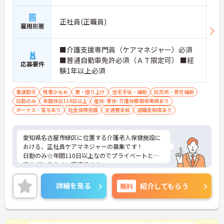
正社員(正職員)
雇用形態
■介護支援専門員（ケアマネジャー）必須
■普通自動車免許必須（ＡＴ限定可） ■経
応募要件
験1年以上必須
車通勤可
残業少なめ
寮・借り上げ
住宅手当・補助
託児所・育児補助
日勤のみ
年間休日110日以上
産休･育休･介護休暇取得実績あり
ボーナス・賞与あり
社会保険完備
交通費支給
退職金制度あり
愛知県名古屋市緑区に位置する介護老人保健施設に
おける、正社員ケアマネジャーの募集です！
日勤のみ☆年間110日以上なのでプライベートとの
両立がとりやすい環境です♪
ご興味ある方には、面接対策ポイントなど、さらに
詳細をお話しいたしますのでお気軽にご相談くださ
詳細を見る
無料
紹介してもらう
い。