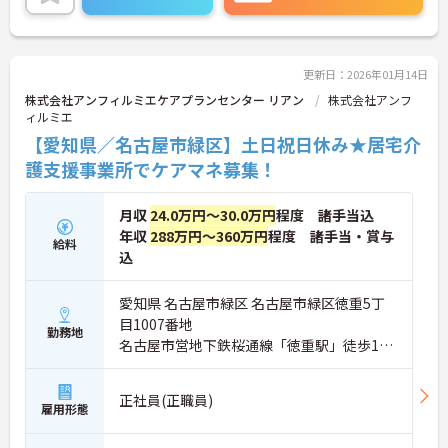
更新日：2026年01月14日
株式会社アンフィルミエケアプランセンター リアン
株式会社アンフ
ィルミエ
【愛知県／名古屋市緑区】土日祝日休み★居宅介
護支援事業所でケアマネ募集！
月収
24.0万円～30.0万円
程度 諸手当込
年収
288万円～360万円
程度 諸手当・賞与
給料
込
愛知県 名古屋市緑区 名古屋市緑区徳重5丁
目1007番地
勤務地
名古屋市営地下鉄桜通線「徳重駅」徒歩10
分
正社員(正職員)
雇用形態