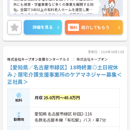
外にも保育・学童事業など多くの事業を展開する同
社。全国で340以上の有料老人ホームを運営し業界
でも最大手クラスの企業ですので、各種手当、福利
厚生も充実しており、長く安心して働いていただけ
る環境です。研修制度や資格取得支援制度があり、
詳細を見る
無料
紹介してもらう
教育制度も整っています！フレックス制勤務なの
で、公休や有休などお休みもしっかりとれ、メリハ
リのある勤務が可能です。ご興味ある方には、面接
対策ポイントなど、さらに詳細をお話しいたします
のでお気軽にご相談ください！
更新日：2026年06月11日
株式会社キープオン支援センターナルミ
株式会社キープオン
【愛知県／名古屋市緑区】18時終業◎土日祝休
み♪居宅介護支援事業所のケアマネジャー募集＜
正社員＞
月収
25.0万円～45.0万円
給料
愛知県 名古屋市緑区 砂田2-116
勤務地
名鉄名古屋本線「有松駅」バス・車7分