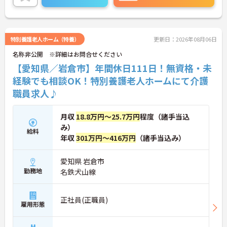
ご興味のある方には、面接対策ポイントなど、さら
に詳細をご案内しますのでお気軽にご相談くださ
い！
特別養護老人ホーム（特養）
更新日：2026年08月06日
名称非公開 ※詳細はお問合せください
【愛知県／岩倉市】年間休日111日！無資格・未
経験でも相談OK！特別養護老人ホームにて介護
職員求人♪
月収
18.8万円～25.7万円
程度（諸手当込
み）
給料
年収
301万円～416万円
（諸手当込み）
愛知県 岩倉市
勤務地
名鉄犬山線
正社員(正職員)
雇用形態