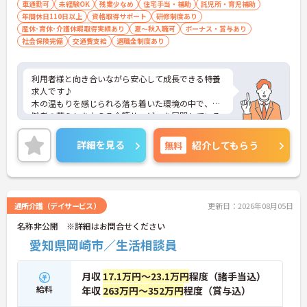
車通勤可
未経験OK
残業少なめ
住宅手当・補助
託児所・育児補助
年間休日110日以上
資格取得サポート
研修制度あり
産休･育休･介護休暇取得実績あり
夏～秋入職可
ボーナス・賞与あり
社会保険完備
交通費支給
退職金制度あり
利用者様と向き合いながら安心して成長できる特養
求人です♪
木の温もりを感じられる落ち着いた環境の中で、高
齢者の暮らしを支える介護サービスを展開している
法人です。特別養護老人ホームを中心に複数の介護
サービスを提供しており、地域の高齢者福祉を支え
詳細を見る
無料
紹介してもらう
る役割を担っています。今回の求人では、食事・入
浴・排泄介助だけでなく、日々の生活支援や行事の
企画運営など、利用者様の生活全体に関わることが
できる点が特徴です。また、教育体制が整えられて
いるため、業務習得を段階的に進めやすい環境とな
通所介護（デイサービス）
更新日：2026年08月05日
っています。さらに、住宅手当や扶養手当などの福
名称非公開 ※詳細はお問合せください
利厚生が用意されているほか、介護機器や福祉用具
の活用によって職員の身体的負担軽減にも取り組ん
愛知県岡崎市／生活相談員
でいます。利用者様との関わりを大切にしながら、
無理なく長期的なキャリア形成を目指したい方はぜ
月収
17.1万円～23.1万円
程度（諸手当込）
ひご検討いただきたい求人です。
給料
年収
263万円～352万円
程度（賞与込）