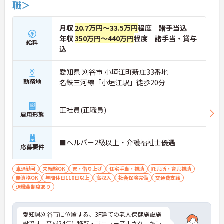
職＞
月収
20.7万円～33.5万円
程度 諸手当込
年収
350万円～440万円
程度 諸手当・賞与
給料
込
愛知県 刈谷市 小垣江町新庄33番地
勤務地
名鉄三河線「小垣江駅」徒歩20分
正社員(正職員)
雇用形態
■ヘルパー2級以上・介護福祉士優遇
応募要件
車通勤可
未経験OK
寮・借り上げ
住宅手当・補助
託児所・育児補助
無資格OK
年間休日110日以上
高収入
社会保険完備
交通費支給
退職金制度あり
愛知県刈谷市に位置する、3F建ての老人保健施設施
設です。平成24年に移転・リニューアルされ、キレ