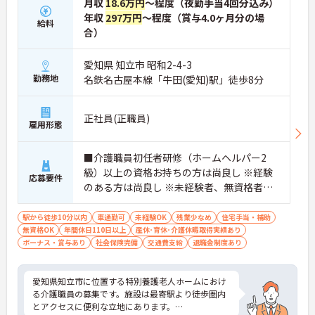
月収
18.6万円
～程度（夜勤手当4回分込み）
年収
297万円
～程度（賞与4.0ヶ月分の場
給料
合）
愛知県 知立市 昭和2-4-3
勤務地
名鉄名古屋本線「牛田(愛知)駅」徒歩8分
正社員(正職員)
雇用形態
■介護職員初任者研修（ホームヘルパー2
級）以上の資格お持ちの方は尚良し ※経験
応募要件
のある方は尚良し ※未経験者、無資格者応
相談
駅から徒歩10分以内
車通勤可
未経験OK
残業少なめ
住宅手当・補助
無資格OK
年間休日110日以上
産休･育休･介護休暇取得実績あり
ボーナス・賞与あり
社会保険完備
交通費支給
退職金制度あり
愛知県知立市に位置する特別養護老人ホームにおけ
る介護職員の募集です。施設は最寄駅より徒歩圏内
とアクセスに便利な立地にあります。