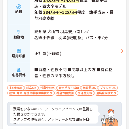
月収
24.6万円～34.0万円
程度 夜勤手当
込・四大卒モデル
給料
年収
384万円～525万円
程度 諸手当込・賞
与別途支給
愛知県 犬山市 羽黒安戸南1-57
勤務地
名鉄小牧線「羽黒(愛知)駅」バス・車7分
正社員(正職員)
雇用形態
■資格・経験不問 ■高卒以上の方 ■有資格
応募要件
者・経験のある方歓迎
未経験OK
新卒OK
残業少なめ
住宅手当・補助
無資格OK
ブランクOK
産休･育休･介護休暇取得実績あり
社会保険完備
交通費支給
退職金制度あり
残業も少ないので、ワークライフバランスの重視し
た働き方ができます。
スタッフの仲も良く、アットホームな雰囲気が自慢
です。