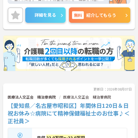
賞与は計5.0ヶ月分の支給実績があり、頑張りが目に
見える形できちんと評価される環境です。モチベー
ションアップにつながります。
詳細を見る
無料
紹介してもらう
ご興味のある方には、面接対策ポイントなど、さら
に詳細をご案内しますのでお気軽にご相談くださ
い！
更新日：2026年08月07日
医療法人交正会 精治寮病院
医療法人交正会 精治寮病院
【愛知県／名古屋市昭和区】年間休日120日＆日
祝お休み☆病院にて精神保健福祉士のお仕事♪＜
正社員＞
月収
22.0万円～22.0万円