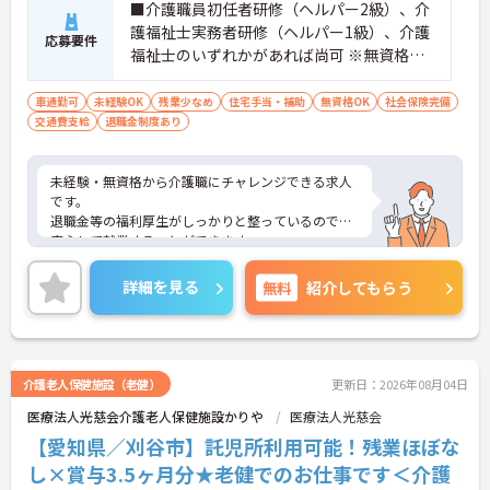
■介護職員初任者研修（ヘルパー2級）、介
・1食300円で施設と同じ食事が食べられる食事補助
護福祉士実務者研修（ヘルパー1級）、介護
制度を利用できます ・徒歩や自転車の通勤手当も用
応募要件
意しています
福祉士のいずれかがあれば尚可 ※無資格・
未経験相談可
車通勤可
未経験OK
残業少なめ
住宅手当・補助
無資格OK
社会保険完備
交通費支給
退職金制度あり
未経験・無資格から介護職にチャレンジできる求人
です。
退職金等の福利厚生がしっかりと整っているので、
安心して就業することができます。
ご興味ある方には、面接対策ポイントなど、さらに
詳細をお話しいたしますのでお気軽にご相談くださ
詳細を見る
無料
紹介してもらう
い！
介護老人保健施設（老健）
更新日：2026年08月04日
医療法人光慈会介護老人保健施設かりや
医療法人光慈会
【愛知県／刈谷市】託児所利用可能！残業ほぼな
し×賞与3.5ヶ月分★老健でのお仕事です＜介護