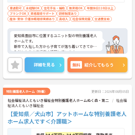
車通勤可
未経験OK
住宅手当・補助
無資格OK
年間休日110日以上
ブランクOK
資格取得サポート
研修制度あり
産休･育休･介護休暇取得実績あり
高収入
社会保険完備
交通費支給
愛知県豊田市に位置するユニット型の特別養護老人
ホームです。
新卒で入社した方から子育てが落ち着いてきてから
入社した方まで幅広く活躍しています。
各ご家庭の環境にも理解のあるスタッフばかりで
す。困った人がいたら声をかけたり、協力して仕事
詳細を見る
無料
紹介してもらう
を進めたり…職場が第二の家庭のように職員同士の
仲の良さが施設の自慢です♪
無資格・未経験の方でも、研修制度や資格取得支援
制度が充実しているのでキャリアアップが可能な職
場です！
特別養護老人ホーム（特養）
更新日：2026年08月05日
ご興味をお持ちの方には詳細の情報や面接のポイン
社会福祉法人ともいき福祉会特別養護老人ホームぬく森・第二
社会福
トをお伝えしますのでお気軽にお問い合わせくださ
祉法人ともいき福祉会
いませ。
【愛知県／犬山市】アットホームな特別養護老人
ホーム求人です＜介護職＞