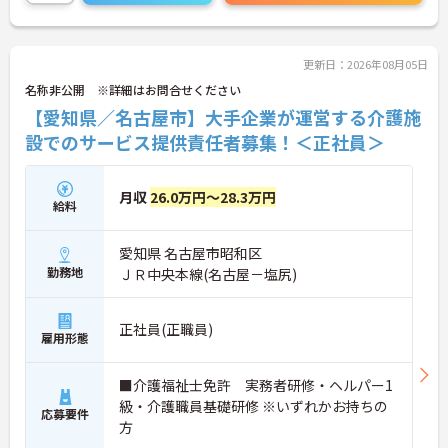
ひとりの希望に合わせた多様なキャリアパスを描け
ます。住宅手当や子ども手当などの福利厚生にくわ
え65歳定年制や退職金制度も完備しており、ライフ
ステージが変化しても将来を見据えて安心して働き
更新日：2026年08月05日
続けられる環境が整っています。
名称非公開 ※詳細はお問合せください
【愛知県／名古屋市】大手企業が運営する介護施
★おすすめPOINT★
【ICT設備の導入で身体的な負担を軽減できる環境で
設でのサービス提供責任者募集！＜正社員＞
す】
・見守りセンサーや服薬支援システムを活用し夜勤
帯の業務を設備でサポートしています ・仕組みで業
月収
26.0万円～28.3万円
給料
務をカバーすることでスタッフが心身にゆとりを持
ってケアに専念できます
愛知県 名古屋市昭和区
【明確なキャリアパスで多様な選択肢を広げていけ
勤務地
ＪＲ中央本線(名古屋－塩尻)
ます】
・介護職から主任や施設長への昇格にくわえエリア
職や本部職への職種転換も可能です
正社員(正職員)
・独自の研修制度で段階的にスキルを磨きながらご
雇用形態
自身の目標に合わせたキャリアを描けます
■介護福祉士免許 実務者研修・ヘルパー1
【充実の手当と制度で腰を据えて長期的に活躍でき
ます】
級・介護職員基礎研修 ※いずれかお持ちの
応募要件
・住宅手当や子ども手当を支給し家庭を持った後も
方
安定した収入を確保できる体制です