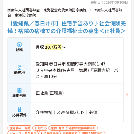
更新日：2026年08月06日
医療法人社団喜峰会 東海記念病院東海記念病院
医療法人社団喜峰
会 東海記念病院
【愛知県／春日井市】住宅手当あり♪社会保険完
備！病院の病棟での介護福祉士の募集＜正社員＞
月収
20.7万円
～
給料
愛知県 春日井市 廻間町字大洞681-47
ＪＲ中央本線(名古屋－塩尻)「高蔵寺駅」バ
勤務地
ス・車10分
正社員(正職員)
雇用形態
介護福祉士必須 経験3年以上必須
応募要件
住宅手当・補助
日勤のみ
産休･育休･介護休暇取得実績あり
ボーナス・賞与あり
社会保険完備
交通費支給
退職金制度あり