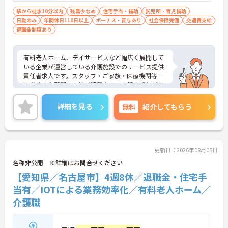
・定年65歳と退職金制度を完備しており将来の安心
駅から徒歩10分以内
残業少なめ
住宅手当・補助
託児所・育児補助
感を持って長く働き続けられます
日勤のみ
年間休日110日以上
ボーナス・賞与あり
社会保険完備
交通費支給
退職金制度あり
有料老人ホーム、デイサービスなど幅広く展開して
いる企業が運営している介護施設でのサービス提供
責任者求人です。スタッフ・ご家族・医療機関等、
連携する各所間の交流が活発なので相談や報告がし
やすく業務効率が高い環境です。ご興味のある方は
詳細やポイントをお伝え致しますのでお気軽にお問
詳細を見る
無料
紹介してもらう
い合わせ下さいませ。
更新日：2026年08月05日
名称非公開 ※詳細はお問合せください
【愛知県／名古屋市】4週8休／退職金・住宅手
当有／IOTによる業務効率化／有料老人ホーム／
介護職