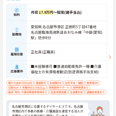
月収
17.9万円
～程度(諸手当込)
給料
愛知県 名古屋市港区 正徳町5丁目47番地
名古屋臨海高速鉄道あおなみ線「中島(愛知)
勤務地
駅」徒歩8分
正社員(正職員)
雇用形態
■未経験者可 ■普通自動車免許一種 ■介護
応募要件
福祉士の有資格者歓迎(別途資格手当支給)
駅から徒歩10分以内
車通勤可
未経験OK
住宅手当・補助
無資格OK
日勤のみ
年間休日110日以上
資格取得サポート
研修制度あり
産休･育休･介護休暇取得実績あり
社会保険完備
交通費支給
退職金制度あり
名古屋市港区に位置するデイサービスです。名古屋
市港区内で多数の医療・介護施設を運営する法人が
各種サービスを複合的に提供しています。