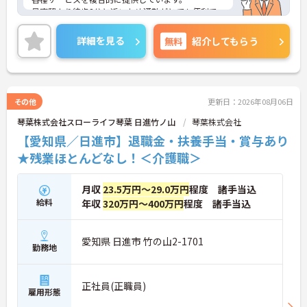
最寄駅より徒歩8分と近いため通勤がとても便利で
す。また、マイカー通勤も可能で職員用の駐車場も
ありますので遠方からも通いやすいです。
詳細を見る
無料
紹介してもらう
ご興味をお持ちの方には詳細の情報や面接のポイン
トをお伝えしますので、お気軽にお問い合わせくだ
さいませ。
その他
更新日：2026年08月06日
琴葉株式会社スローライフ琴葉 日進竹ノ山
琴葉株式会社
【愛知県／日進市】退職金・扶養手当・賞与あり
★残業ほとんどなし！＜介護職＞
月収
23.5万円～29.0万円
程度 諸手当込
給料
年収
320万円～400万円
程度 諸手当込
愛知県 日進市 竹の山2-1701
勤務地
正社員(正職員)
雇用形態