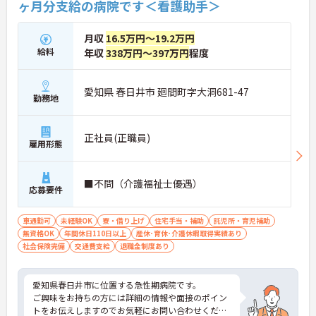
ヶ月分支給の病院です＜看護助手＞
月収
16.5万円～19.2万円
給料
年収
338万円～397万円
程度
愛知県 春日井市 廻間町字大洞681-47
勤務地
正社員(正職員)
雇用形態
■不問（介護福祉士優遇）
応募要件
車通勤可
未経験OK
寮・借り上げ
住宅手当・補助
託児所・育児補助
無資格OK
年間休日110日以上
産休･育休･介護休暇取得実績あり
社会保険完備
交通費支給
退職金制度あり
愛知県春日井市に位置する急性期病院です。
ご興味をお持ちの方には詳細の情報や面接のポイン
トをお伝えしますのでお気軽にお問い合わせくださ