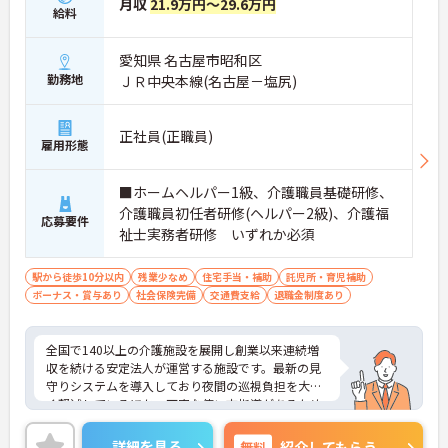
月収
21.9万円～29.6万円
給料
愛知県 名古屋市昭和区
勤務地
ＪＲ中央本線(名古屋－塩尻)
正社員(正職員)
雇用形態
■ホームヘルパー1級、介護職員基礎研修、
介護職員初任者研修(ヘルパー2級)、介護福
応募要件
祉士実務者研修 いずれか必須
駅から徒歩10分以内
残業少なめ
住宅手当・補助
託児所・育児補助
ボーナス・賞与あり
社会保険完備
交通費支給
退職金制度あり
全国で140以上の介護施設を展開し創業以来連続増
収を続ける安定法人が運営する施設です。最新の見
守りシステムを導入しており夜間の巡視負担を大き
く軽減しているほか、丁寧な使い方指導があるため
安心して業務を始められます。月平均残業10時間程
度、住宅手当や子供手当、1食300円の食事補助など
詳細を見る
無料
紹介してもらう