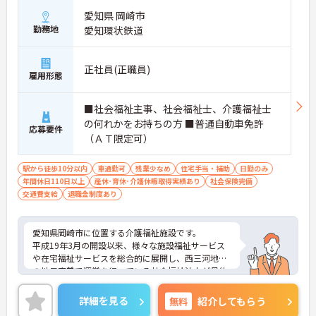
愛知県 岡崎市
勤務地
愛知環状鉄道
正社員(正職員)
雇用形態
■社会福祉主事、社会福祉士、介護福祉士
の何れかをお持ちの方 ■普通自動車免許
応募要件
（ＡＴ限定可）
駅から徒歩10分以内
車通勤可
残業少なめ
住宅手当・補助
日勤のみ
年間休日110日以上
産休･育休･介護休暇取得実績あり
社会保険完備
交通費支給
退職金制度あり
愛知県岡崎市に位置する介護福祉施設です。
平成19年3月の開設以来、様々な施設福祉サービス
や在宅福祉サービスを総合的に展開し、西三河地区
の地元密着で運営を行っている社会福祉法人が母体
となっています。
リゾートホテル・スポーツクラブ・ゴルフ練習場優
詳細を見る
無料
紹介してもらう
待利用などユニークな福利厚生もありますので、リ