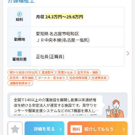
介護福祉士
月収
24.3万円～29.6万円
給料
愛知県 名古屋市昭和区
勤務地
ＪＲ中央本線(名古屋－塩尻)
正社員(正職員)
雇用形態
駅から徒歩10分以内
車通勤可
残業少なめ
住宅手当・補助
託児所・育児補助
ボーナス・賞与あり
社会保険完備
交通費支給
退職金制度あり
全国で140以上の介護施設を展開し創業以来連続増
収を続ける安定法人が運営する施設です。見守りセ
ンサーや服薬支援システムなどのICT機器を導入し夜
勤帯を中心としたスタッフの身体的負担軽減を実現
しています。独自のHITOWAアカデミーによる体系
的な研修制度や資格取得支援を通じて専門性を高め
詳細を見る
無料
紹介してもらう
られるほか、施設長や本部職への職種転換など一人