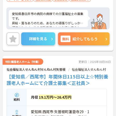
愛知県春日井市の病院の病棟での介護福祉士の募集
です。
昇給・賞与ありのため、あなたの頑張りがしっかり
評価されます。社会保険完備のため生活も安心！
ご興味のある方は、面接のポイントをお伝えします
のでお気軽にお問い合せください。
詳細を見る
無料
紹介してもらう
特別養護老人ホーム（特養）
更新日：2026年08月06日
社会福祉法人せんねん村せんねん村矢曽根
社会福祉法人せんねん村
【愛知県／西尾市】年間休日115日以上☆特別養
護老人ホームにて介護士募集＜正社員＞
月収
19.1万円～26.4万円
給料
愛知県 西尾市 矢曽根町蓮雲寺29‐1