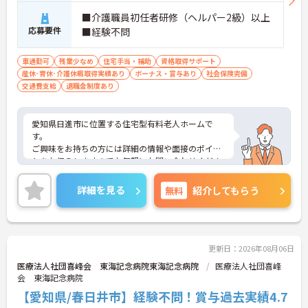
■介護職員初任者研修（ヘルパー2級）以上
応募要件
■経験不問
車通勤可
残業少なめ
住宅手当・補助
資格取得サポート
産休･育休･介護休暇取得実績あり
ボーナス・賞与あり
社会保険完備
交通費支給
退職金制度あり
愛知県日進市に位置する住宅型有料老人ホームで
す。
ご興味をお持ちの方には詳細の情報や面接のポイン
トをお伝えしますのでお気軽にお問い合わせくださ
いませ。
詳細を見る
無料
紹介してもらう
更新日：2026年08月06日
医療法人社団喜峰会 東海記念病院東海記念病院
医療法人社団喜峰
会 東海記念病院
【愛知県/春日井市】経験不問！賞与過去実績4.7