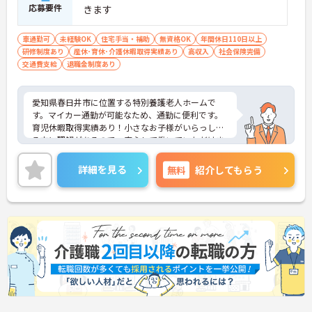
応募要件
きます
車通勤可
未経験OK
住宅手当・補助
無資格OK
年間休日110日以上
研修制度あり
産休･育休･介護休暇取得実績あり
高収入
社会保険完備
交通費支給
退職金制度あり
愛知県春日井市に位置する特別養護老人ホームで
す。マイカー通勤が可能なため、通勤に便利です。
育児休暇取得実績あり！小さなお子様がいらっしゃ
る方に理解があるので、安心して働いていただけま
す。
また、年間休日110日以上で残業時間はほとんど発
詳細を見る
無料
紹介してもらう
生しません。自分の時間を大切にしたい方にぴった
りです。プライベートとメリハリをつけて勤務でき
ます。
ご興味をお持ちの方には、詳細の情報や面接のポイ
ントをお伝えしますのでお気軽にお問い合わせくだ
さい。