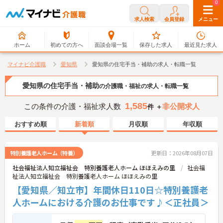
0
0
求人検索
会員登録
メニュー
ホーム
初めての方へ
面談会場一覧
保存した求人
最近見た求人
マイナビ介護職
愛知県
愛知県の住宅手当・補助の求人・転職一覧
愛知県の住宅手当・補助
の介護職・福祉の求人・転職一覧
1,585
この条件の介護・福祉求人数
非公開求人
件 ＋
おすすめ順
新着順
月収順
年収順
特別養護老人ホーム（特養）
更新日：2026年08月07日
社会福祉法人知立福祉会 特別養護老人ホーム ほほえみの里
社会福
祉法人知立福祉会 特別養護老人ホーム ほほえみの里
【愛知県／知立市】年間休日110日☆特別養護老
人ホームにおける介護のお仕事です♪＜正社員＞