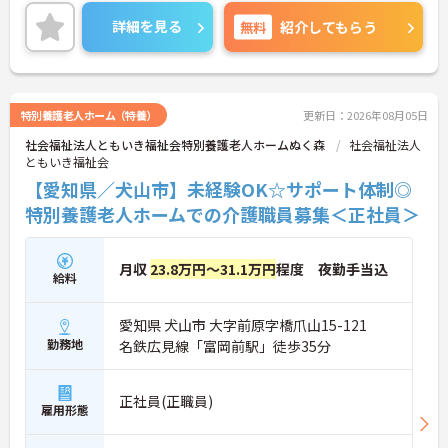
ご興味ある方には、面接対策ポイントなど、詳細を
お話しいたしますのでお気軽にご相談ください。
詳細を見る
無料
紹介してもらう
特別養護老人ホーム（特養）
更新日：2026年08月05日
社会福祉法人ともいき福祉会特別養護老人ホームぬく森
社会福祉法人
ともいき福祉会
【愛知県／犬山市】未経験OK☆サポート体制◎
特別養護老人ホームでの介護職員募集＜正社員＞
月収
23.8万円～31.1万円
程度 夜勤手当込
給料
愛知県 犬山市 大字前原字橋爪山15-121
勤務地
名鉄広見線「富岡前駅」徒歩35分
正社員(正職員)
雇用形態