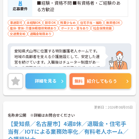
■経験・資格不問 ■有資格者・ご経験のあ
応募要件
る方歓迎
車通勤可
未経験OK
新卒OK
残業少なめ
住宅手当・補助
無資格OK
産休･育休･介護休暇取得実績あり
ボーナス・賞与あり
社会保険完備
交通費支給
退職金制度あり
愛知県犬山市に位置する特別養護老人ホームです。
地域の高齢者を支える介護施設として、安定した運
営を続けています。入職後はチューター制度があ
り、先輩職員がマンツーマンで業務をサポートして
くれるため、未経験の方でも無理なくスタートでき
る環境です。また、資格取得支援や研修制度が整っ
詳細を見る
無料
紹介してもらう
ており、働きながらスキルアップも可能です。幅広
い年代が活躍しており、困ったときは自然と助け合
える雰囲気も魅力です。
ご興味をお持ちの方には詳細の情報や面接のポイン
トをお伝えしますのでお気軽にお問い合わせくださ
更新日：2026年08月05日
いませ。
名称非公開 ※詳細はお問合せください
【愛知県／名古屋市】4週8休／退職金・住宅手
当有／IOTによる業務効率化／有料老人ホーム／