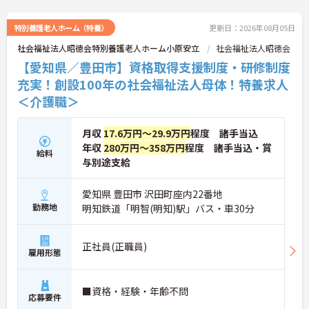
特別養護老人ホーム（特養）
更新日：2026年08月05日
社会福祉法人昭徳会特別養護老人ホーム小原安立
社会福祉法人昭徳会
【愛知県／豊田市】資格取得支援制度・研修制度
充実！創設100年の社会福祉法人母体！特養求人
＜介護職＞
月収
17.6万円～29.9万円
程度 諸手当込
年収
280万円～358万円
程度 諸手当込・賞
給料
与別途支給
愛知県 豊田市 沢田町座内22番地
勤務地
明知鉄道「明智(明知)駅」バス・車30分
正社員(正職員)
雇用形態
■資格・経験・年齢不問
応募要件