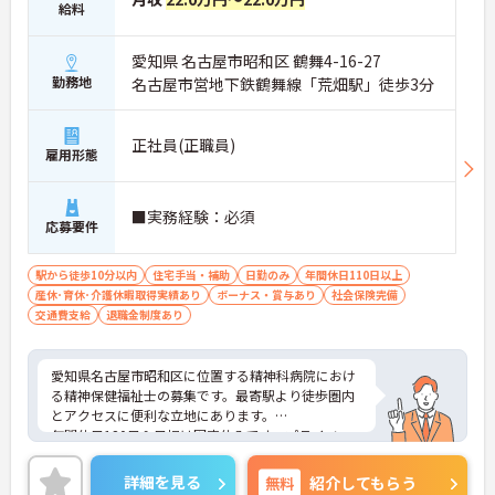
給料
愛知県 名古屋市昭和区 鶴舞4-16-27
勤務地
名古屋市営地下鉄鶴舞線「荒畑駅」徒歩3分
正社員(正職員)
雇用形態
■実務経験：必須
応募要件
駅から徒歩10分以内
住宅手当・補助
日勤のみ
年間休日110日以上
産休･育休･介護休暇取得実績あり
ボーナス・賞与あり
社会保険完備
交通費支給
退職金制度あり
愛知県名古屋市昭和区に位置する精神科病院におけ
る精神保健福祉士の募集です。最寄駅より徒歩圏内
とアクセスに便利な立地にあります。
年間休日120日＆日祝は固定休みです。プライベー
トとのメリハリのある働き方ができます。また、賞
与は計3.0ヶ月分の支給実績があります。頑張りがき
詳細を見る
無料
紹介してもらう
ちんと評価される環境です。