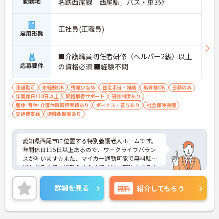
勤務地
名鉄西尾線「西尾駅」バス・車3分
正社員(正職員)
雇用形態
■介護職員初任者研修（ヘルパー2級）以上
応募要件
の資格必須 ■経験不問
車通勤可
未経験OK
残業少なめ
住宅手当・補助
無資格OK
日勤のみ
年間休日110日以上
資格取得サポート
研修制度あり
産休･育休･介護休暇取得実績あり
ボーナス・賞与あり
社会保険完備
交通費支給
退職金制度あり
愛知県西尾市に位置する特別養護老人ホームです。
年間休日115日以上あるので、ワークライフバラン
スが叶います☆また、マイカー通勤可能で無料駐車
場もあるので、通勤らくらくです◎ご興味のある方
には、面接対策ポイントなど、さらに詳細をお話し
いたしますのでお気軽にご相談ください！
詳細を見る
無料
紹介してもらう