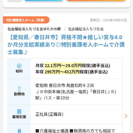
フレッシュしながら元気に働きたいという方、是非
ご応募ください！
興味のある方はお気軽にお問い合わせください。
特別養護老人ホーム（特養）
更新日：2026年08月05日
社会福祉法人ちづる会ゆたかの郷
社会福祉法人ちづる会
【愛知県／春日井市】資格不問★嬉しい賞与4.0
か月分支給実績あり◎特別養護老人ホームで介護
士募集♪
月収
22.1万円～29.0万円
程度(諸手当込)
給料
年収
295万円～432万円
程度(諸手当込)
愛知県 春日井市 鳥居松町4-236
ＪＲ中央本線(名古屋－塩尻)「春日井(ＪＲ)
勤務地
駅」バス・車10分
正社員(正職員)
雇用形態
■介護福祉士優遇 ■無資格の方でも相談で