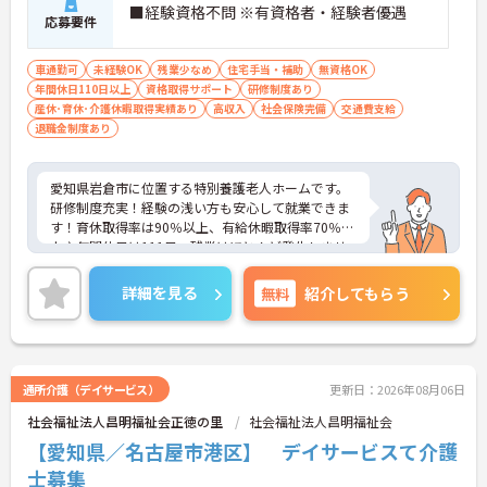
■経験資格不問 ※有資格者・経験者優遇
応募要件
車通勤可
未経験OK
残業少なめ
住宅手当・補助
無資格OK
年間休日110日以上
資格取得サポート
研修制度あり
産休･育休･介護休暇取得実績あり
高収入
社会保険完備
交通費支給
退職金制度あり
愛知県岩倉市に位置する特別養護老人ホームです。
研修制度充実！経験の浅い方も安心して就業できま
す！育休取得率は90％以上、有給休暇取得率70％以
上♪年間休日は111日、残業はほとんど発生しませ
ん！ご興味をお持ちの方には詳細の情報や面接のポ
イントをお伝えしますのでお気軽にお問い合わせく
詳細を見る
無料
紹介してもらう
ださいませ。
通所介護（デイサービス）
更新日：2026年08月06日
社会福祉法人昌明福祉会正徳の里
社会福祉法人昌明福祉会
【愛知県／名古屋市港区】 デイサービスて介護
士募集