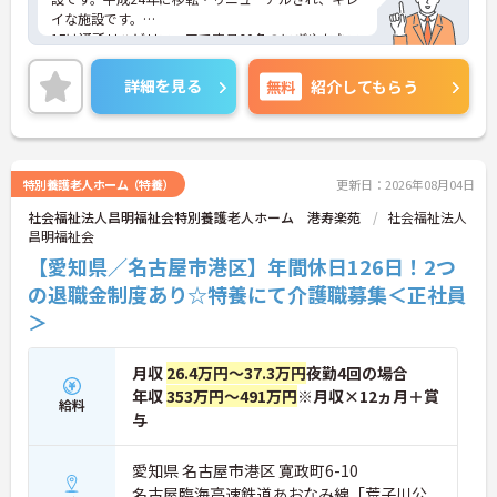
イな施設です。
1Fは通所リハビリフロアで定員60名のにぎやかなフ
ロアです。プレイスペースとリハビリスペースでコ
グニサイズや脳トレなどをします。2F・3Fが入所ス
詳細を見る
無料
紹介してもらう
ペースとなっており、2Fが認知床フロア（40床）、
3Fが一般フロア (60床)です。
介護ロボットの導入、電子カルテの導入見込みな
ど、職員の方々に負担軽減への取り組みを積極的に
取り入れている施設です。また、在宅復帰にもちか
特別養護老人ホーム（特養）
更新日：2026年08月04日
らを入れており、明るく活気のある職場です。
社会福祉法人昌明福祉会特別養護老人ホーム 港寿楽苑
社会福祉法人
風通しの良い職場なので、目安箱などを通じて職員
昌明福祉会
の意見が反映されやすくなっております。
少しでも興味をお持ちの方は、お電話にて詳細をお
【愛知県／名古屋市港区】年間休日126日！2つ
伝え致しますのでお気軽にお問い合わせ下さい♪
の退職金制度あり☆特養にて介護職募集＜正社員
＞
月収
26.4万円～37.3万円
夜勤4回の場合
年収
353万円～491万円
※月収×12ヵ月＋賞
給料
与
愛知県 名古屋市港区 寛政町6-10
名古屋臨海高速鉄道あおなみ線「荒子川公