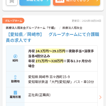
生活を支える福利厚生が大変充実しています。『ハ
タラクエール2023』の認証も取得しており、資格取
得支援や職種別研修制度を通じて着実なキャリアア
ップを目指せます。有資格者の方がそのスキルを存
分に活かし、ご自身の生活も大切にしながら長期的
グループホーム
更新日：2026年08月04日
に活躍できるおすすめの環境です。
医療法人翔友会グループホーム『千姫』
医療法人翔友会
★おすすめPOINT★
【愛知県／岡崎市】 グループホームにて介護職
【安定した経営基盤とキャリア支援】
員の求人です
・全国140以上の施設を展開し連続増収を続ける安
定法人が運営しています
・資格取得支援や職種別研修制度があり有資格者の
月収
24.3万円～29.3万円
※夜勤手当+深夜手
スキルアップを応援しています
当各4回分込み
・昇格実績もあり頑張りがしっかり評価される風通
給料
年収
271万円～328万円
※賞与1.3ヶ月分の
しの良い環境です
場合
【最新設備による負担軽減と働きやすさ】
・見守り・服薬・記録にIOTを活用し日々の業務負
愛知県 岡崎市 百々西町15-9
担を軽減
勤務地
愛知環状鉄道「大門(愛知)駅」バス・車10分
・機器の導入にあたっては誰でも使いこなせるよう
丁寧な指導を実施しています
正社員(正職員)
【生活を支える充実の福利厚生】
雇用形態
・住宅手当や子供手当などご家族の生活もサポート
する手当を完備しています