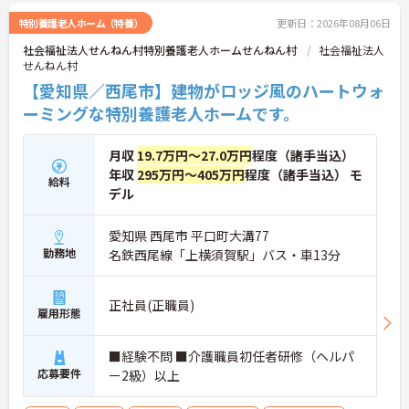
特別養護老人ホーム（特養）
更新日：2026年08月06日
社会福祉法人せんねん村特別養護老人ホームせんねん村
社会福祉法人
せんねん村
【愛知県／西尾市】建物がロッジ風のハートウォ
ーミングな特別養護老人ホームです。
月収
19.7万円～27.0万円
程度（諸手当込）
年収
295万円～405万円
程度（諸手当込） モ
給料
デル
愛知県 西尾市 平口町大溝77
勤務地
名鉄西尾線「上横須賀駅」バス・車13分
正社員(正職員)
雇用形態
■経験不問 ■介護職員初任者研修（ヘルパ
応募要件
ー2級）以上