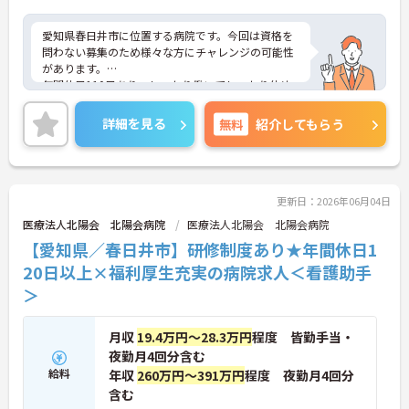
愛知県春日井市に位置する病院です。今回は資格を
問わない募集のため様々な方にチャレンジの可能性
があります。
年間休日110日あり、しっかり働いてしっかり休め
る、社員にとって理想の働き方を実現できます♪
最寄り駅より徒歩圏内と好立地にあるので、通勤の
詳細を見る
無料
紹介してもらう
ストレスが少ないのも嬉しいポイントです。
ご興味をお持ちの方には詳細の情報や面接のポイン
トをお伝えしますのでお気軽にお問い合わせくださ
い。
更新日：2026年06月04日
医療法人北陽会 北陽会病院
医療法人北陽会 北陽会病院
【愛知県／春日井市】研修制度あり★年間休日1
20日以上×福利厚生充実の病院求人＜看護助手
＞
月収
19.4万円～28.3万円
程度 皆勤手当・
夜勤月4回分含む
給料
年収
260万円～391万円
程度 夜勤月4回分
含む