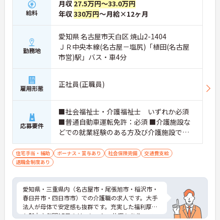
月収
27.5万円～33.0万円
給料
年収
330万円
～月給×12ヶ月
愛知県 名古屋市天白区 焼山2-1404
ＪＲ中央本線(名古屋－塩尻)「植田(名古屋
勤務地
市営)駅」バス・車4分
正社員(正職員)
雇用形態
■社会福祉士・介護福祉士 いずれか必須
■普通自動車運転免許：必須 ■介護施設な
応募要件
どでの就業経験のある方及び介護施設での
夜勤経験が有る方
住宅手当・補助
ボーナス・賞与あり
社会保険完備
交通費支給
退職金制度あり
愛知県・三重県内（名古屋市・尾張旭市・稲沢市・
春日井市・四日市市）での介護職の求人です。大手
法人が母体で安定感も抜群です。充実した福利厚生
も魅力♪年間17日のリフレッシュ休暇もあり、ワー