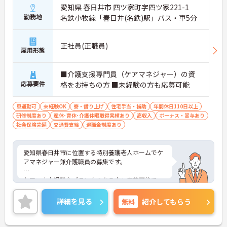
愛知県 春日井市 四ツ家町字四ツ家221-1
勤務地
名鉄小牧線「春日井(名鉄)駅」バス・車5分
正社員(正職員)
雇用形態
■介護支援専門員（ケアマネジャー）の資
応募要件
格をお持ちの方 ■未経験の方も応募可能
車通勤可
未経験OK
寮・借り上げ
住宅手当・補助
年間休日110日以上
研修制度あり
産休･育休･介護休暇取得実績あり
高収入
ボーナス・賞与あり
社会保険完備
交通費支給
退職金制度あり
愛知県春日井市に位置する特別養護老人ホームでケ
アマネジャー兼介護職員の募集です。
ケアマネ未経験やブランクのある方も応募可能で
す。
賞与年3回の支給実績があり、託児所や社宅など福
詳細を見る
無料
紹介してもらう
利厚生も充実しています。
ICT化や介護リフト、見守りセンサーの導入など、職
員の働きやすさにも配慮された環境です。