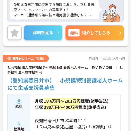
愛知県春日井市に位置する病院における、正社員医
療ソーシャルワーカーの募集です！
マイカー通勤可☆無料駐車場完備♪通勤しやすい環
境での就業です♪
ご興味ある方には、面接対策ポイントなど、さらに
詳細をお話しいたしますのでお気軽にご相談くださ
詳細を見る
無料
紹介してもらう
い。
特別養護老人ホーム（特養）
更新日：2026年07月24日
社会福祉法人成祥福祉会小規模特別養護老人ホーム あいあいの郷
社
会福祉法人成祥福祉会
【愛知県春日井市】 小規模特別養護老人ホーム
にて生活支援員募集
月収
18.6万円～28.1万円
程度(諸手当込)
給料
年収
288万円～400万円
程度(諸手当込)
愛知県 春日井市 松本町17-1
ＪＲ中央本線(名古屋－塩尻)「神領駅」バ
勤務地