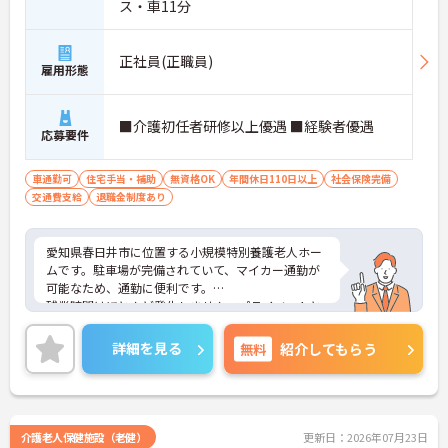
ス・車11分
正社員(正職員)
雇用形態
■介護初任者研修以上優遇 ■経験者優遇
応募要件
車通勤可
住宅手当・補助
無資格OK
年間休日110日以上
社会保険完備
交通費支給
退職金制度あり
愛知県春日井市に位置する小規模特別養護老人ホー
ムです。駐車場が完備されていて、マイカー通勤が
可能なため、通勤に便利です。
残業時間はほとんど発生しません。プライベートと
メリハリをつけて勤務できます。
また、育児休暇取得実績があり、小さなお子様がい
詳細を見る
無料
紹介してもらう
らっしゃる方に理解があるので、安心して働いて頂
ける環境です。
ご興味をお持ちの方には、詳細の情報や面接のポイ
ントをお伝えしますのでお気軽にお問い合わせくだ
さい。
介護老人保健施設（老健）
更新日：2026年07月23日