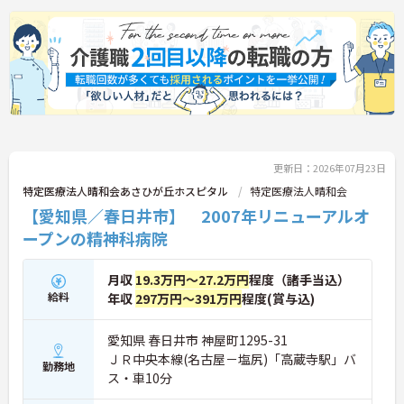
更新日：2026年07月23日
特定医療法人晴和会あさひが丘ホスピタル
特定医療法人晴和会
【愛知県／春日井市】 2007年リニューアルオ
ープンの精神科病院
月収
19.3万円～27.2万円
程度（諸手当込）
給料
年収
297万円～391万円
程度(賞与込)
愛知県 春日井市 神屋町1295-31
ＪＲ中央本線(名古屋－塩尻)「高蔵寺駅」バ
勤務地
ス・車10分