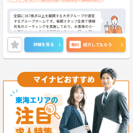
全国に367拠点以上を展開する大手グループが運営
するグループホームです。毎朝スタッフ全員で情報
共有のミーティングを実施しており、お客様の小さ
な変化をチーム全体で把握できるため、困った時も
すぐに相談できる安心の体制が整っています。待遇
面では、賞与年2回に加え、日々の努力や売上への
詳細を見る
無料
紹介してもらう
寄与を評価する特別報酬が支給されるため、高いモ
チベーションを保ちながら勤務できる環境です。さ
らに、清潔感があれば髪色やネイルなどの規定がな
く、ご自身の個性を大切にしながら自分らしいスタ
イルで働くことができます。認知症ケアの専門性を
高めたい方にも最適な環境であり、手厚い研修体制
を通じて働きながらスキルアップを目指すことも可
能です。年間17日のリフレッシュ休暇や定年後の再
雇用制度など、長期的にキャリアを描ける福利厚生
も大きな魅力です。
★おすすめPOINT★
【チーム全体で情報を共有し、一人で抱え込まずに
働ける環境です】
・毎朝スタッフ全員で情報共有のミーティングを実
施しているため、お客様の変化や業務連絡を細やか