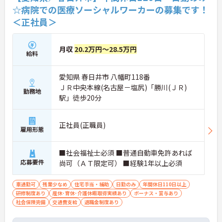
☆病院での医療ソーシャルワーカーの募集です！
＜正社員＞
月収
20.2万円～28.5万円
給料
愛知県 春日井市 八幡町118番
ＪＲ中央本線(名古屋－塩尻)「勝川(ＪＲ)
勤務地
駅」徒歩20分
正社員(正職員)
雇用形態
■社会福祉士必須 ■普通自動車免許あれば
応募要件
尚可（ＡＴ限定可） ■経験1年以上必須
車通勤可
残業少なめ
住宅手当・補助
日勤のみ
年間休日110日以上
研修制度あり
産休･育休･介護休暇取得実績あり
ボーナス・賞与あり
社会保険完備
交通費支給
退職金制度あり