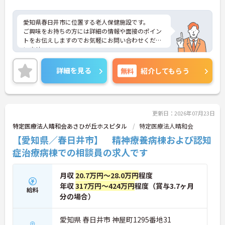
愛知県春日井市に位置する老人保健施設です。
ご興味をお持ちの方には詳細の情報や面接のポイン
トをお伝えしますのでお気軽にお問い合わせくださ
いませ。
詳細を見る
無料
紹介してもらう
更新日：2026年07月23日
特定医療法人晴和会あさひが丘ホスピタル
特定医療法人晴和会
【愛知県／春日井市】 精神療養病棟および認知
症治療病棟での相談員の求人です
月収
20.7万円～28.0万円
程度
年収
317万円～424万円
程度（賞与3.7ヶ月
給料
分の場合）
愛知県 春日井市 神屋町1295番地31