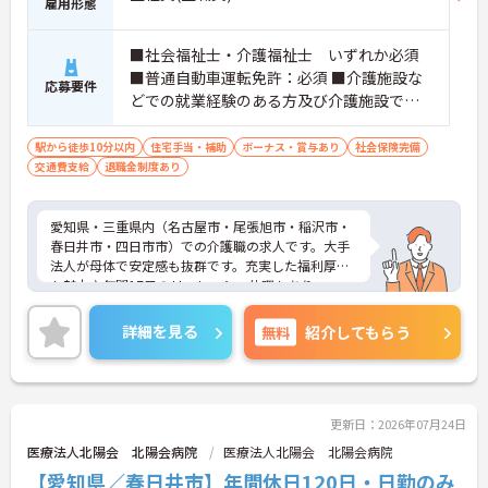
雇用形態
・勤務時間内で受講可能な資格取得サポートが整備
されているため、働きながら着実に認知症ケアの専
門性を磨けます。
■社会福祉士・介護福祉士 いずれか必須
・65歳の定年後も70歳まで勤務可能な再雇用制度が
■普通自動車運転免許：必須 ■介護施設な
設けられており、一つの職場で安定して長く活躍し
応募要件
どでの就業経験のある方及び介護施設での
続けることが可能です。
夜勤経験が有る方
駅から徒歩10分以内
住宅手当・補助
ボーナス・賞与あり
社会保険完備
交通費支給
退職金制度あり
愛知県・三重県内（名古屋市・尾張旭市・稲沢市・
春日井市・四日市市）での介護職の求人です。大手
法人が母体で安定感も抜群です。充実した福利厚生
も魅力♪年間17日のリフレッシュ休暇もあり、ワー
クライフバランスを重視した働き方が叶います。ご
興味のある方には、面接対策ポイントなど、さらに
詳細を見る
無料
紹介してもらう
詳細をお話しいたしますのでお気軽にご相談くださ
い！
更新日：2026年07月24日
医療法人北陽会 北陽会病院
医療法人北陽会 北陽会病院
【愛知県／春日井市】年間休日120日・日勤のみ