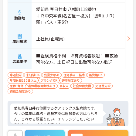
愛知県 春日井市 八幡町118番地
ＪＲ中央本線(名古屋－塩尻)「勝川(ＪＲ)
勤務地
駅」バス・車6分
正社員(正職員)
雇用形態
■経験資格不問 ※有資格者歓迎！ ■夜勤
応募要件
可能な方、土日祝日に出勤可能な方歓迎
車通勤可
未経験OK
残業少なめ
住宅手当・補助
無資格OK
年間休日110日以上
ブランクOK
研修制度あり
産休･育休･介護休暇取得実績あり
高収入
社会保険完備
交通費支給
退職金制度あり
愛知県春日井市位置するケアミックス型病院です。
今回の募集は資格・経験不問◎経験者の方はもちろ
ん、これから頑張りたい、チャレンジしたいという
方にもオススメの求人です★
研修制度も整っているので、働きながらスキルアッ
プが可能ですよ！