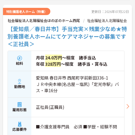
特別養護老人ホーム（特養）
更新日：2026年07月22日
■ 未経験から成長できる環境♪
社会福祉法人北陽福祉会ほのぼのホーム西尾
社会福祉法人北陽福祉会
新たなキャリアに挑戦しやすい職場です♪
【愛知県／春日井市】手当充実×残業少なめ★特
・ケアマネ未経験者歓迎
別養護老人ホームにてケアマネジャーの募集です
・ブランクのある方も応募可能
＜正社員＞
・研修制度あり
→ 安心して業務をスタートできます♪
月収
24.0万円
～程度 諸手当込
給料
年収
328万円
～程度 諸手当・賞与込
■ 働きやすさを大切にできる職場♪
長く活躍しやすい環境です♪
愛知県 春日井市 西尾町字前新田336-1
・ICT機器を導入
ＪＲ中央本線(名古屋－塩尻)「定光寺駅」バ
・介護リフトを活用
勤務地
ス・車16分
・見守りセンサーを導入
→ 身体的負担の軽減を目指せます♪
正社員(正職員)
雇用形態
■ 福利厚生が充実した環境♪
仕事と私生活を両立しやすい職場です♪
■介護支援専門員 必須 ■学歴・経験不問
応募要件
・賞与年3回
・託児所あり