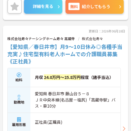
ご興味のある方には、面接対策ポイントなど、さら
詳細を見る
無料
紹介してもらう
に詳細をご案内しますのでお気軽にご相談くださ
い！
更新日：2026年06月18日
株式会社寿々ナーシングホーム寿々 高蔵寺
株式会社寿々
【愛知県／春日井市】月9～10日休み◎各種手当
充実♪住宅型有料老人ホームでの介護職員募集
《正社員》
月収
24.0万円～25.8万円
程度（諸手当込）
給料
愛知県 春日井市 藤山台５－８
ＪＲ中央本線(名古屋－塩尻)「高蔵寺駅」バ
勤務地
ス・車10分
正社員(正職員)
雇用形態