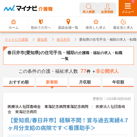
0
0
求人検索
会員登録
メニュー
ホーム
初めての方へ
面談会場一覧
保存した求人
最近見た求人
マイナビ介護職
愛知県
春日井市
愛知県の住宅手当・補助の求人・転職
春日井市(愛知県)の住宅手当・補助
の介護職・福祉の求人・転職
一覧
77
この条件の介護・福祉求人数
非公開求人
件 ＋
おすすめ順
新着順
月収順
年収順
更新日：2026年08月06日
医療法人社団喜峰会 東海記念病院東海記念病院
医療法人社団喜峰
会 東海記念病院
【愛知県/春日井市】経験不問！賞与過去実績4.7
ヶ月分支給の病院です＜看護助手＞