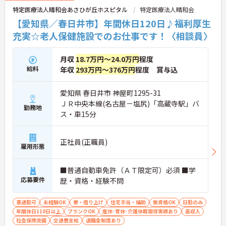
特定医療法人晴和会あさひが丘ホスピタル
特定医療法人晴和会
【愛知県／春日井市】年間休日120日♪福利厚生
充実☆老人保健施設でのお仕事です！〈相談員〉
月収
18.7万円～24.0万円
程度
給料
年収
293万円～376万円
程度 賞与込
愛知県 春日井市 神屋町1295-31
ＪＲ中央本線(名古屋－塩尻)「高蔵寺駅」バ
勤務地
ス・車15分
正社員(正職員)
雇用形態
■普通自動車免許（ＡＴ限定可）必須 ■学
応募要件
歴・資格・経験不問
車通勤可
未経験OK
寮・借り上げ
住宅手当・補助
無資格OK
日勤のみ
年間休日110日以上
ブランクOK
産休･育休･介護休暇取得実績あり
高収入
社会保険完備
交通費支給
退職金制度あり