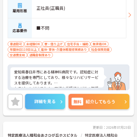
正社員(正職員)
雇用形態
■不問
応募要件
車通勤可
未経験OK
寮・借り上げ
住宅手当・補助
無資格OK
年間休日110日以上
産休･育休･介護休暇取得実績あり
社会保険完備
交通費支給
退職金制度あり
愛知県春日井市にある精神科病院です。認知症に対
する治療を専門としており、様々なリハビリサービ
スを提供しております。
セラピストだけでなく、医師や看護師など他の職種
の方々との関わりもある為、様々な経験をする事が
できます。
詳細を見る
無料
紹介してもらう
母体は医療法人なので安心感があり、福利厚生面で
も充実しているのも魅力的ですね♪また精神科病院
ですが、認知症の方が多く、暴れたりする方もいな
いので安心して勤務できます。
詳細等についてはお電話でご案内させて頂きますの
更新日：2026年07月23日
で、お気軽にお問い合わせ下さい！
特定医療法人晴和会あさひが丘ホスピタル
特定医療法人晴和会