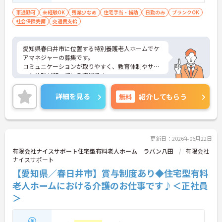
・社宅あり
車通勤可
未経験OK
残業少なめ
住宅手当・補助
日勤のみ
ブランクOK
→ ライフステージに合わせて働けます♪
社会保険完備
交通費支給
愛知県春日井市に位置する特別養護老人ホームでケ
アマネジャーの募集です。
コミュニケーションが取りやすく、教育体制やサポ
ート体制が整っている職場です。
資格取得支援制度や研修制度があり、働きながらス
キルアップを目指せます。
詳細を見る
無料
紹介してもらう
日勤のみの勤務で生活リズムを整えやすく、マイカ
ー通勤にも対応しています。
■ 学び続けられる職場環境♪
更新日：2026年06月22日
有限会社ナイスサポート住宅型有料老人ホーム ラパン八田
有限会社
資格取得や成長を目指せる環境です♪
ナイスサポート
・資格取得支援制度あり
【愛知県／春日井市】賞与制度あり◆住宅型有料
・研修制度あり
・教育体制が充実
老人ホームにおける介護のお仕事です♪＜正社員
→ 働きながらスキルアップを目指せますです♪
＞
■ 安心して働ける支援体制♪