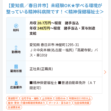
【愛知県／春日井市】未経験OK★学べる環境が
整っている精神科病院です！＜精神保健福祉士＞
月収
20.7万円
～程度 諸手当込
年収
248万円
～程度 諸手当込・賞与別途
給料
支給
愛知県 春日井市 神屋町1295-31
ＪＲ中央本線(名古屋－塩尻)「高蔵寺駅」バ
勤務地
ス・車10分
正社員(正職員)
雇用形態
■精神保健福祉士 ■普通自動車免許（ＡＴ
応募要件
限定可）
車通勤可
住宅手当・補助
土日祝休
日勤のみ
年間休日110日以上
産休･育休･介護休暇取得実績あり
ボーナス・賞与あり
社会保険完備
交通費支給