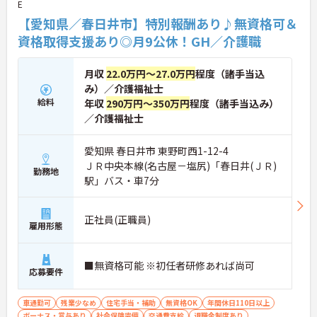
E
【愛知県／春日井市】特別報酬あり♪無資格可＆
資格取得支援あり◎月9公休！GH／介護職
月収
22.0万円～27.0万円
程度（諸手当込
み）／介護福祉士
給料
年収
290万円～350万円
程度（諸手当込み）
／介護福祉士
愛知県 春日井市 東野町西1-12-4
ＪＲ中央本線(名古屋－塩尻)「春日井(ＪＲ)
勤務地
駅」バス・車7分
正社員(正職員)
雇用形態
■無資格可能 ※初任者研修あれば尚可
応募要件
車通勤可
残業少なめ
住宅手当・補助
無資格OK
年間休日110日以上
ボーナス・賞与あり
社会保険完備
交通費支給
退職金制度あり