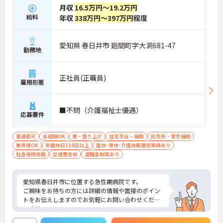
月収
16.5万円～19.2万円
給料
年収
338万円～397万円
程度
愛知県 春日井市 廻間町字大洞681-47
勤務地
正社員(正職員)
雇用形態
■不問（介護福祉士優遇）
応募要件
車通勤可
未経験OK
寮・借り上げ
住宅手当・補助
託児所・育児補助
無資格OK
年間休日110日以上
産休･育休･介護休暇取得実績あり
社会保険完備
交通費支給
退職金制度あり
愛知県春日井市に位置する急性期病院です。
ご興味をお持ちの方には詳細の情報や面接のポイン
トをお伝えしますのでお気軽にお問い合わせくださ
いませ。