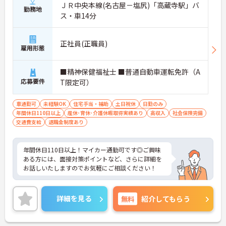
ＪＲ中央本線(名古屋－塩尻)「高蔵寺駅」バ
勤務地
ス・車14分
正社員(正職員)
雇用形態
■精神保健福祉士 ■普通自動車運転免許（A
応募要件
T限定可）
車通勤可
未経験OK
住宅手当・補助
土日祝休
日勤のみ
年間休日110日以上
産休･育休･介護休暇取得実績あり
高収入
社会保険完備
交通費支給
退職金制度あり
年間休日110日以上！マイカー通勤可です◎ご興味
ある方には、面接対策ポイントなど、さらに詳細を
お話しいたしますのでお気軽にご相談ください！
詳細を見る
無料
紹介してもらう