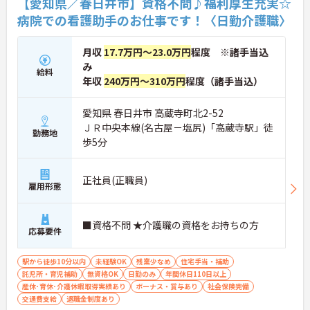
【愛知県／春日井市】資格不問♪福利厚生充実☆
病院での看護助手のお仕事です！〈日勤介護職〉
月収
17.7万円～23.0万円
程度 ※諸手当込
み
給料
年収
240万円～310万円
程度（諸手当込）
愛知県 春日井市 高蔵寺町北2-52
ＪＲ中央本線(名古屋－塩尻)「高蔵寺駅」徒
勤務地
歩5分
正社員(正職員)
雇用形態
■資格不問 ★介護職の資格をお持ちの方
応募要件
駅から徒歩10分以内
未経験OK
残業少なめ
住宅手当・補助
託児所・育児補助
無資格OK
日勤のみ
年間休日110日以上
産休･育休･介護休暇取得実績あり
ボーナス・賞与あり
社会保険完備
交通費支給
退職金制度あり