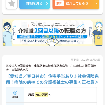
詳細を見る
無料
紹介してもらう
更新日：2026年08月06日
医療法人社団喜峰会 東海記念病院東海記念病院
医療法人社団喜峰
会 東海記念病院
【愛知県／春日井市】住宅手当あり♪社会保険完
備！病院の病棟での介護福祉士の募集＜正社員＞
月収
20.7万円
～
給料