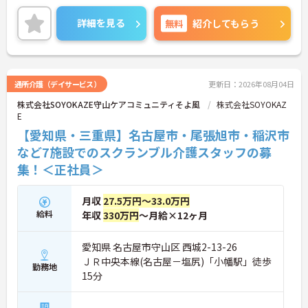
クライフバランスを重視した働き方が叶います。ご
興味のある方には、面接対策ポイントなど、さらに
詳細を見る
無料
紹介してもらう
詳細をお話しいたしますのでお気軽にご相談くださ
い！
通所介護（デイサービス）
更新日：2026年08月04日
株式会社SOYOKAZE守山ケアコミュニティそよ風
株式会社SOYOKAZ
E
【愛知県・三重県】名古屋市・尾張旭市・稲沢市
など7施設でのスクランブル介護スタッフの募
集！＜正社員＞
月収
27.5万円～33.0万円
給料
年収
330万円
～月給×12ヶ月
愛知県 名古屋市守山区 西城2-13-26
ＪＲ中央本線(名古屋－塩尻)「小幡駅」徒歩
勤務地
15分