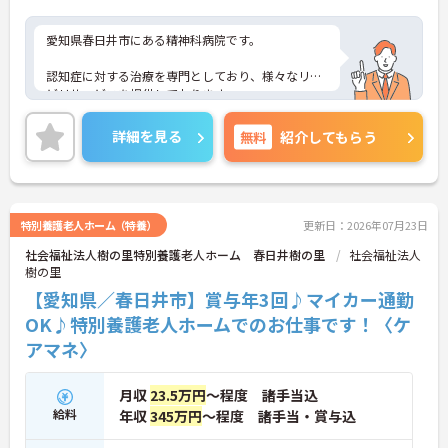
愛知県春日井市にある精神科病院です。
認知症に対する治療を専門としており、様々なリハ
ビリサービスを提供しております。
セラピストだけでなく、医師や看護師など他の職種
詳細を見る
無料
紹介してもらう
の方々との関わりもある為、様々な経験をする事が
できます。
母体は医療法人なので安心感があり、福利厚生面で
も充実しているのも魅力的ですね♪
特別養護老人ホーム（特養）
更新日：2026年07月23日
社会福祉法人樹の里特別養護老人ホーム 春日井樹の里
社会福祉法人
また精神科病院ですが、認知症の方が多く、暴れた
樹の里
りする方もいないので安心して勤務できます。
【愛知県／春日井市】賞与年3回♪マイカー通勤
詳細等についてはお電話でご案内させて頂きますの
OK♪特別養護老人ホームでのお仕事です！〈ケ
で、お気軽にお問い合わせ下さい！
アマネ〉
月収
23.5万円
～程度 諸手当込
給料
年収
345万円
～程度 諸手当・賞与込