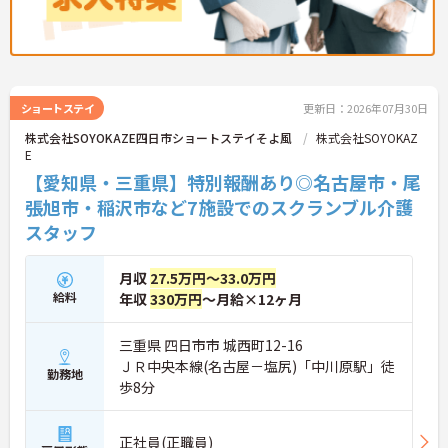
に把握できます。
・困った時もすぐに相談してフォローし合える体制
が整っているので、安心して業務に取り組むことが
期待できます。
【独自の特別報酬制度により、確かな収入アップが
ショートステイ
更新日：2026年07月30日
見込めます】
・賞与年2回に加え、施設運営への貢献やチームワ
株式会社SOYOKAZE四日市ショートステイそよ風
株式会社SOYOKAZ
ークを評価する特別報酬が支給される仕組みがあり
E
ます。
【愛知県・三重県】特別報酬あり◎名古屋市・尾
・目に見える形で日々の努力がしっかりと還元され
ることで、高いモチベーションを保ちながら将来的
張旭市・稲沢市など7施設でのスクランブル介護
な昇給を目指せます。
スタッフ
【自分らしいスタイルを大切にしながら、無理のな
いペースで働けます】
月収
27.5万円～33.0万円
・清潔感と節度があれば髪色やネイルなどの制限が
給料
年収
330万円
～月給×12ヶ月
ないため、ご自身の個性を尊重した働き方を叶えら
れます。
・月平均残業時間が少なく、年間17日のリフレッシ
三重県 四日市市 城西町12-16
ュ休暇も取得できる環境で、心身のゆとりを維持で
ＪＲ中央本線(名古屋－塩尻)「中川原駅」徒
勤務地
きます。
歩8分
【手厚い資格取得支援や継続雇用制度で、将来の安
心感が得られます】
正社員(正職員)