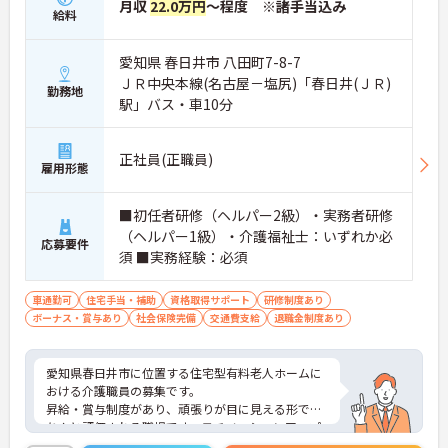
月収
22.0万円
～程度 ※諸手当込み
給料
周囲と連携しながら業務に取り組める環境です♪
・コミュニケーションが取りやすい職場
愛知県 春日井市 八田町7-8-7
・サポート体制あり
・教育面のフォローあり
ＪＲ中央本線(名古屋－塩尻)「春日井(ＪＲ)
勤務地
→ 安心して業務をスタートしやすい環境です！
駅」バス・車10分
■ 日勤中心で働きやすい勤務
正社員(正職員)
雇用形態
生活リズムを整えながら働けます♪
・勤務時間は08:30～17:30
■初任者研修（ヘルパー2級）・実務者研修
・年間休日108日
（ヘルパー1級）・介護福祉士：いずれか必
応募要件
・マイカー通勤可（無料駐車場あり）
須 ■実務経験：必須
→ 仕事とプライベートの両立を目指せます！
車通勤可
住宅手当・補助
資格取得サポート
研修制度あり
ボーナス・賞与あり
社会保険完備
交通費支給
退職金制度あり
愛知県春日井市に位置する住宅型有料老人ホームに
おける介護職員の募集です。
昇給・賞与制度があり、頑張りが目に見える形でき
ちんと評価される職場です。モチベーションアップ
につながります。