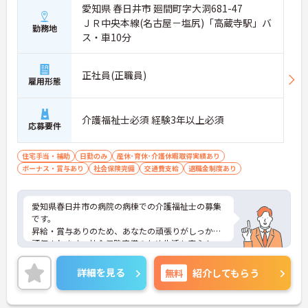
愛知県 春日井市 廻間町字大洞681-47
ＪＲ中央本線(名古屋－塩尻)「高蔵寺駅」バ
勤務地
ス・車10分
正社員(正職員)
雇用形態
介護福祉士必須 経験3年以上必須
応募要件
住宅手当・補助
日勤のみ
産休･育休･介護休暇取得実績あり
ボーナス・賞与あり
社会保険完備
交通費支給
退職金制度あり
愛知県春日井市の病院の病棟での介護福祉士の募集
です。
昇給・賞与ありのため、あなたの頑張りがしっかり
評価されます。社会保険完備のため生活も安心！
ご興味のある方は、面接のポイントをお伝えします
のでお気軽にお問い合せください。
詳細を見る
無料
紹介してもらう