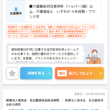
■介護職員初任者研修（ヘルパー2級）以
上、介護福祉士 いずれか ※未経験・ブラ
応募要件
ンク可
車通勤可
未経験OK
住宅手当・補助
年間休日110日以上
ブランクOK
資格取得サポート
研修制度あり
産休･育休･介護休暇取得実績あり
ボーナス・賞与あり
社会保険完備
交通費支給
退職金制度あり
愛知県春日井市に位置する住宅型有料老人ホームで
のお仕事です。訪問介護形式でサービスを提供して
います。未経験、ブランクのある方もチャレンジO
K！研修制度が整っておりますので安心してスター
ト、働きながらスキルアップも目指せる環境です。
月9～10日休み、残業は月平均5時間程度と少なく、
詳細を見る
無料
紹介してもらう
プライベートの時間も確保しやすいです。ご興味の
ある方には、面接対策ポイントなど、さらに詳細を
お話しいたしますのでお気軽にご相談ください！
更新日：2026年06月04日
医療法人徳洲会 名古屋徳洲会総合病院
医療法人徳洲会 名古屋徳洲
会総合病院