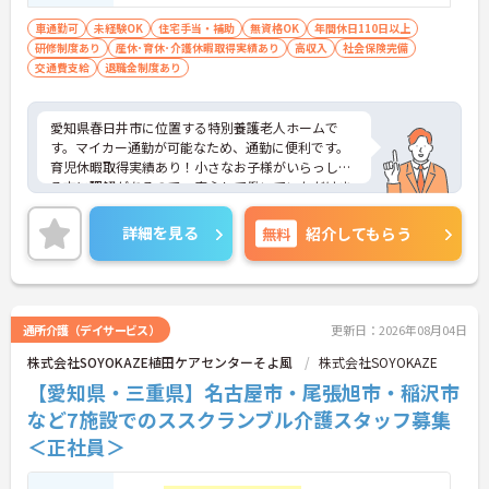
車通勤可
未経験OK
住宅手当・補助
無資格OK
年間休日110日以上
研修制度あり
産休･育休･介護休暇取得実績あり
高収入
社会保険完備
交通費支給
退職金制度あり
愛知県春日井市に位置する特別養護老人ホームで
す。マイカー通勤が可能なため、通勤に便利です。
育児休暇取得実績あり！小さなお子様がいらっしゃ
る方に理解があるので、安心して働いていただけま
す。
また、年間休日110日以上で残業時間はほとんど発
詳細を見る
無料
紹介してもらう
生しません。自分の時間を大切にしたい方にぴった
りです。プライベートとメリハリをつけて勤務でき
ます。
ご興味をお持ちの方には、詳細の情報や面接のポイ
ントをお伝えしますのでお気軽にお問い合わせくだ
通所介護（デイサービス）
更新日：2026年08月04日
さい。
株式会社SOYOKAZE植田ケアセンターそよ風
株式会社SOYOKAZE
【愛知県・三重県】名古屋市・尾張旭市・稲沢市
など7施設でのススクランブル介護スタッフ募集
＜正社員＞