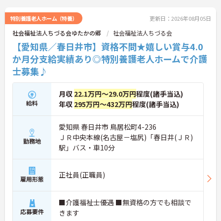
特別養護老人ホーム（特養）
更新日：2026年08月05日
社会福祉法人ちづる会ゆたかの郷
社会福祉法人ちづる会
【愛知県／春日井市】資格不問★嬉しい賞与4.0
か月分支給実績あり◎特別養護老人ホームで介護
士募集♪
月収
22.1万円～29.0万円
程度(諸手当込)
給料
年収
295万円～432万円
程度(諸手当込)
愛知県 春日井市 鳥居松町4-236
ＪＲ中央本線(名古屋－塩尻)「春日井(ＪＲ)
勤務地
駅」バス・車10分
正社員(正職員)
雇用形態
■介護福祉士優遇 ■無資格の方でも相談で
応募要件
きます