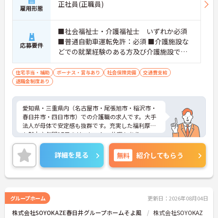
正社員(正職員)
雇用形態
■社会福祉士・介護福祉士 いずれか必須
■普通自動車運転免許：必須 ■介護施設な
応募要件
どでの就業経験のある方及び介護施設での
夜勤経験が有る方
住宅手当・補助
ボーナス・賞与あり
社会保険完備
交通費支給
退職金制度あり
愛知県・三重県内（名古屋市・尾張旭市・稲沢市・
春日井市・四日市市）での介護職の求人です。大手
法人が母体で安定感も抜群です。充実した福利厚生
も魅力♪年間17日のリフレッシュ休暇もあり、ワー
クライフバランスを重視した働き方が叶います。ご
興味のある方には、面接対策ポイントなど、さらに
詳細を見る
無料
紹介してもらう
詳細をお話しいたしますのでお気軽にご相談くださ
い！
グループホーム
更新日：2026年08月04日
株式会社SOYOKAZE春日井グループホームそよ風
株式会社SOYOKAZ