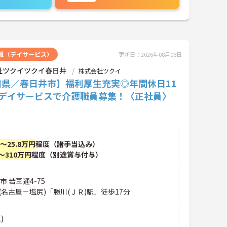
護（デイサービス）
更新日：2026年08月06日
社ツクイツクイ春日井
株式会社ツクイ
知県／春日井市】福利厚生充実◎年間休日11
★デイサービスで介護職員募集！〈正社員〉
円～25.8万円
程度（諸手当込み）
～310万円
程度（別途賞与付与）
市 若草通4-75
名古屋－塩尻)「勝川(ＪＲ)駅」徒歩17分
)