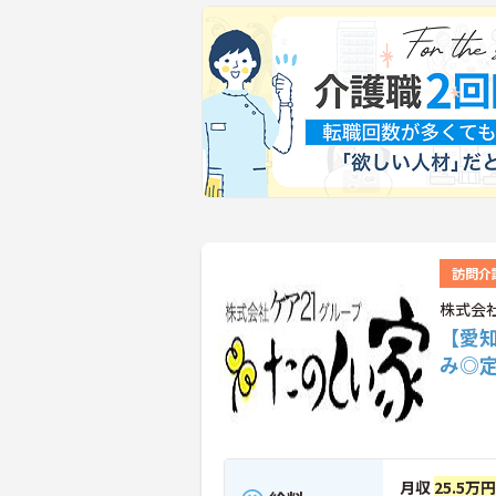
訪問介
株式会
【愛
み◎
月収
25.5万円