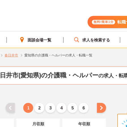
転職
無料!簡単1分
面談会場一覧
求人を検索する
春日井市
愛知県の介護職・ヘルパーの求人・転職一覧
日井市(愛知県)の介護職・ヘルパー
の求人・転
1
2
3
4
5
6
月収順
年収順