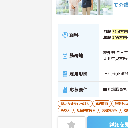
て介
月収
22.4万
給料
年収
309万円
愛知県 春日
勤務地
ＪＲ中央本線
雇用形態
正社員(正職員
応募要件
■介護職員初
駅から徒歩10分以内
車通勤可
残業少な
高収入
社会保険完備
交通費支給
退
詳細を