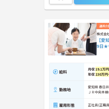
通所介
株式会
【愛
9日
月収
19.1万
給料
年収
230万円
愛知県 春日井
勤務地
ＪＲ中央本線(
雇用形態
正社員(正職員