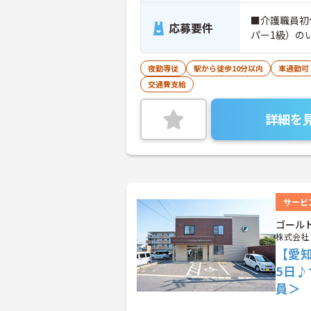
■介護職員初
応募要件
パー1級）の
夜勤専従
駅から徒歩10分以内
車通勤可
交通費支給
詳細を
サービ
ゴール
株式会社
【愛
5日
員＞