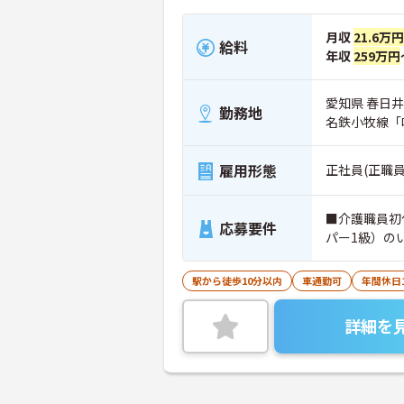
月収
21.6万円
給料
年収
259万円
愛知県 春日井
勤務地
名鉄小牧線「
雇用形態
正社員(正職員
■介護職員初
応募要件
パー1級）の
駅から徒歩10分以内
車通勤可
年間休日
詳細を