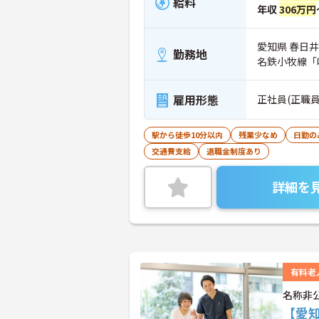
給料
年収
306万円
愛知県 春日井
勤務地
名鉄小牧線「
雇用形態
正社員(正職員
駅から徒歩10分以内
残業少なめ
日勤の
交通費支給
退職金制度あり
詳細を
有料老
名称非
【愛