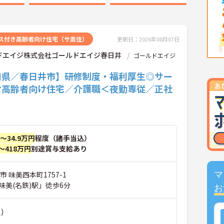
ス付き高齢者向け住宅（サ高住）
更新日：2026年08月07日
ドエイジ株式会社ゴールドエイジ春日井
ゴールドエイジ
知県／春日井市】研修制度・福利厚生◎サー
付高齢者向け住宅／介護職＜夜勤専従／正社
円～34.9万円
程度（諸手当込）
～418万円
別途賞与支給あり
市 味美西本町1757-1
マ
味美(名鉄)駅」徒歩6分
お
)