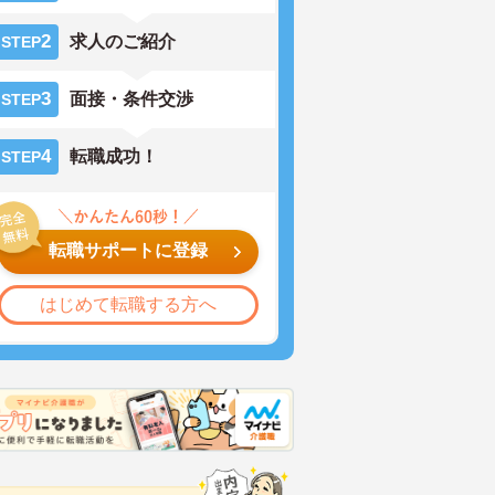
2
求人のご紹介
STEP
3
面接・条件交渉
STEP
4
転職成功！
STEP
転職サポートに登録
はじめて転職する方へ