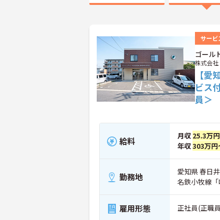
サービ
ゴール
株式会社
【愛
ビス
員＞
月収
25.3万
給料
年収
303万円
愛知県 春日井
勤務地
名鉄小牧線「
雇用形態
正社員(正職員