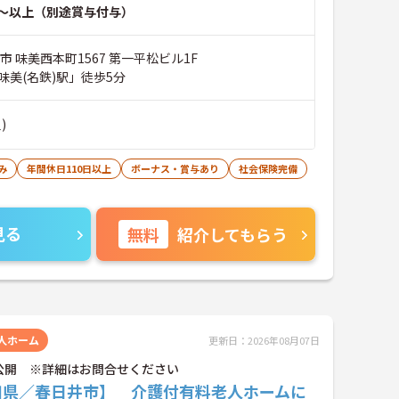
～以上（別途賞与付与）
市 味美西本町1567 第一平松ビル1F
味美(名鉄)駅」徒歩5分
)
み
年間休日110日以上
ボーナス・賞与あり
社会保険完備
見る
無料
紹介してもらう
人ホーム
更新日：2026年08月07日
公開 ※詳細はお問合せください
知県／春日井市】 介護付有料老人ホームに