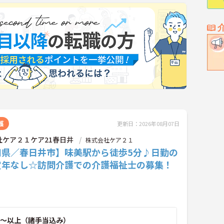
護
更新日：2026年08月07日
社ケア２１ケア21春日井
株式会社ケア２１
知県／春日井市】味美駅から徒歩5分♪日勤の
定年なし☆訪問介護での介護福祉士の募集！
～以上（諸手当込み）