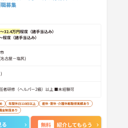
護職募集
円～32.4万円
程度（諸手当込み）
～程度（諸手当込み）
井市
(名古屋－塩尻)
)
任者研修（ヘルパー2級）以上 ■未経験可
め
年間休日110日以上
産休･育休･介護休暇取得実績あり
職金制度あり
見る
無料
紹介してもらう