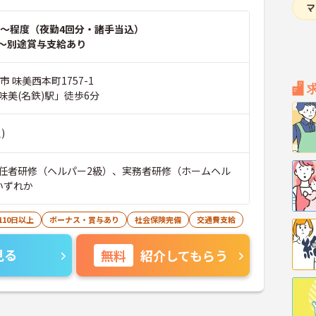
～程度（夜勤4回分・諸手当込）
～別途賞与支給あり
市 味美西本町1757-1
味美(名鉄)駅」徒歩6分
)
任者研修（ヘルパー2級）、実務者研修（ホームヘル
いずれか
110日以上
ボーナス・賞与あり
社会保険完備
交通費支給
見る
無料
紹介してもらう