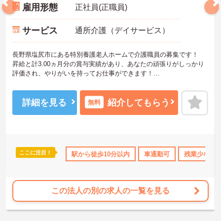
雇用形態
正社員(正職員)
サービス
通所介護（デイサービス）
長野県塩尻市にある特別養護老人ホームで介護職員の募集です！
昇給と計3.00ヵ月分の賞与実績があり、あなたの頑張りがしっかり
評価され、やりがいを持ってお仕事ができます！
また、最寄り駅から徒歩1分の好立地でマイカー通勤もOKなので、
ご自身のライフスタイルに合わせた交通手段が選べます♪
ご興味ある方は面接ポイントをお伝えしますので、お気軽にご連絡
詳細を見る
紹介してもらう
無料
ください。
ここに注目！
格取得サポート
研修制度あり
駅から徒歩10分以内
産休･育休･介護休暇取得実績あり
車通勤可
残業少なめ
この法人の別の求人の一覧を見る