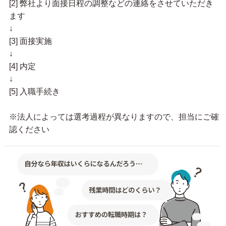
[2] 弊社より面接日程の調整などの連絡をさせていただき
ます
↓
[3] 面接実施
↓
[4] 内定
↓
[5] 入職手続き
※法人によっては選考過程が異なりますので、担当にご確
認ください