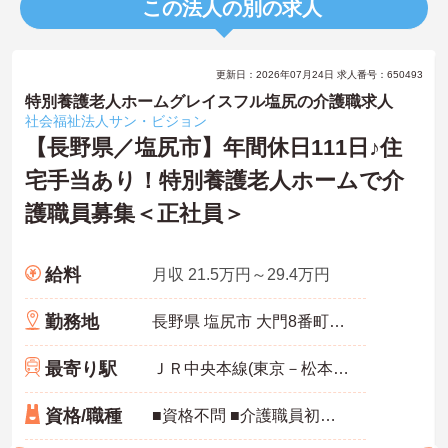
この法人の別の求人
更新日：2026年07月24日 求人番号：650493
特別養護老人ホームグレイスフル塩尻の介護職求人
社会福祉法人サン・ビジョン
【長野県／塩尻市】年間休日111日♪住
宅手当あり！特別養護老人ホームで介
護職員募集＜正社員＞
給料
月収 21.5万円～29.4万円
勤務地
長野県 塩尻市 大門8番町9-10
最寄り駅
ＪＲ中央本線(東京－松本)「塩尻駅」徒歩1分
資格/職種
■資格不問 ■介護職員初任者研修（ホームヘルパー2級）以上あれば尚可 ■普通自動車運転免許（AT限定可） あれば尚可