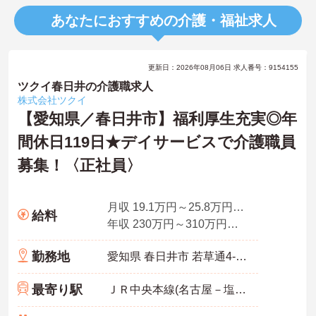
あなたにおすすめの介護・福祉求人
更新日：2026年08月06日 求人番号：9154155
ツクイ春日井の介護職求人
株式会社ツクイ
【愛知県／春日井市】福利厚生充実◎年
間休日119日★デイサービスで介護職員
募集！〈正社員〉
月収 19.1万円～25.8万円程度（諸手当込み）
給料
年収 230万円～310万円程度（別途賞与付与）
勤務地
愛知県 春日井市 若草通4-75
最寄り駅
ＪＲ中央本線(名古屋－塩尻)「勝川(ＪＲ)駅」徒歩17分