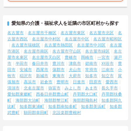
愛知県の介護・福祉求人を近隣の市区町村から探す
名古屋市
名古屋市千種区
名古屋市東区
名古屋市北区
名
古屋市西区
名古屋市中村区
名古屋市中区
名古屋市昭和区
名古屋市瑞穂区
名古屋市熱田区
名古屋市中川区
名古屋
市港区
名古屋市南区
名古屋市守山区
名古屋市緑区
名古
屋市名東区
名古屋市天白区
豊橋市
岡崎市
一宮市
瀬戸
市
半田市
春日井市
豊川市
津島市
碧南市
刈谷市
豊
田市
安城市
西尾市
蒲郡市
犬山市
常滑市
江南市
小
牧市
稲沢市
新城市
東海市
大府市
知多市
知立市
尾
張旭市
高浜市
岩倉市
豊明市
日進市
田原市
愛西市
清須市
北名古屋市
弥富市
みよし市
あま市
長久手市
愛知郡東郷町
西春日井郡豊山町
丹羽郡大口町
丹羽郡扶桑
町
海部郡大治町
海部郡蟹江町
海部郡飛島村
知多郡阿久
比町
知多郡東浦町
知多郡南知多町
知多郡美浜町
知多郡
武豊町
額田郡幸田町
北設楽郡豊根村