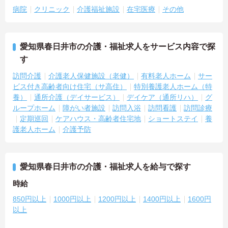
病院
クリニック
介護福祉施設
在宅医療
その他
愛知県春日井市の介護・福祉求人をサービス内容で探
す
訪問介護
介護老人保健施設（老健）
有料老人ホーム
サー
ビス付き高齢者向け住宅（サ高住）
特別養護老人ホーム（特
養）
通所介護（デイサービス）
デイケア（通所リハ）
グ
ループホーム
障がい者施設
訪問入浴
訪問看護
訪問診療
定期巡回
ケアハウス・高齢者住宅地
ショートステイ
養
護老人ホーム
介護予防
愛知県春日井市の介護・福祉求人を給与で探す
時給
850円以上
1000円以上
1200円以上
1400円以上
1600円
以上