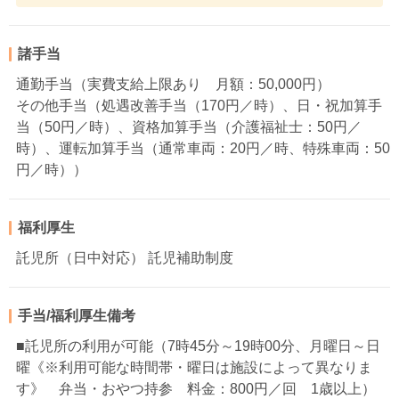
諸手当
通勤手当（実費支給上限あり 月額：50,000円）
その他手当（処遇改善手当（170円／時）、日・祝加算手
当（50円／時）、資格加算手当（介護福祉士：50円／
時）、運転加算手当（通常車両：20円／時、特殊車両：50
円／時））
福利厚生
託児所（日中対応） 託児補助制度
手当/福利厚生備考
■託児所の利用が可能（7時45分～19時00分、月曜日～日
曜《※利用可能な時間帯・曜日は施設によって異なりま
す》 弁当・おやつ持参 料金：800円／回 1歳以上）