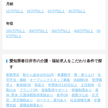
月給
15万円以上
20万円以上
25万円以上
30万円以上
年収
250万円以上
300万円以上
350万円以上
400万円以上
50
0万円以上
愛知県春日井市の介護・福祉求人をこだわり条件で探
す
夜勤専従
駅から徒歩10分以内
車通勤可
寮・借り上げ
住
宅手当・補助
オープニングスタッフ募集
未経験OK
管理職
求人
無資格OK
高収入
年間休日110日以上
土日祝休
日
勤のみ
ブランクOK
資格取得サポート
研修制度あり
産
休･育休･介護休暇取得実績あり
新卒OK
残業少なめ
託児
所・育児補助あり
ボーナス・賞与あり
社会保険完備
交通
費支給
退職金制度あり