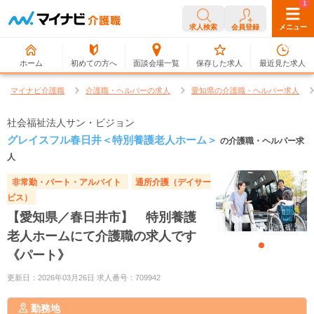
0
1
求人検索
会員登録
メニュー
ホーム
初めての方へ
面談会場一覧
保存した求人
最近見た求人
マイナビ介護職
介護職・ヘルパーの求人
愛知県の介護職・ヘルパー求人
社会福祉法人サン・ビジョン
グレイスフル春日井＜特別養護老人ホーム＞
の介護職・ヘルパー求
人
非常勤・パート・アルバイト
通所介護（デイサー
ビス）
【愛知県／春日井市】 特別養護
老人ホームにて介護職の求人です
《パート》
更新日：2026年03月26日 求人番号：709942
勤務地