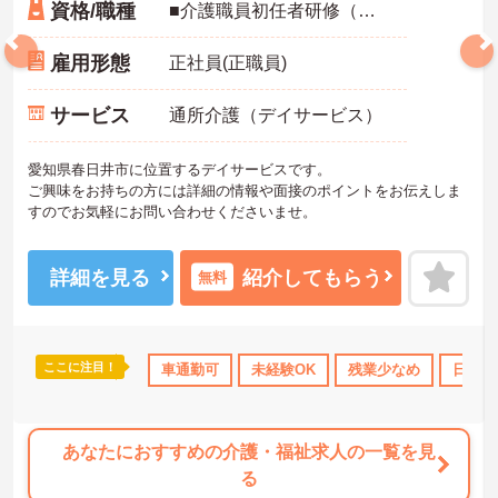
資格/職種
■介護職員初任者研修（ホームヘルパー2級）以上の資格お持ちの方 ■普通自動車免許（AT限定可） ■経験不問 ■59歳以下の方（定年年齢60歳のため）
雇用形態
正社員(正職員)
サービス
通所介護（デイサービス）
愛知県春日井市に位置するデイサービスです。
ご興味をお持ちの方には詳細の情報や面接のポイントをお伝えしま
すのでお気軽にお問い合わせくださいませ。
詳細を見る
紹介してもらう
無料
ここに注目！
可
年間休日110日以上
車通勤可
社会保険完備
未経験OK
交通費支給
残業少なめ
日勤の
あなたにおすすめの介護・福祉求人の一覧を見
る