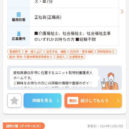
ス・車7分
正社員(正職員)
雇用形態
■介護福祉士、社会福祉士、社会福祉主事
応募要件
のいずれかお持ちの方 ■経験不問
車通勤可
寮・借り上げ
住宅手当・補助
託児所・育児補助
研修制度あり
産休･育休･介護休暇取得実績あり
高収入
交通費支給
愛知県春日井市に位置するユニット型特別養護老人
ホームです。
ご興味をお持ちの方には詳細の情報や面接のポイン
トをお伝えしますのでお気軽にお問い合わせくださ
いませ。
詳細を見る
無料
紹介してもらう
通所介護（デイサービス）
更新日：2024年11月29日