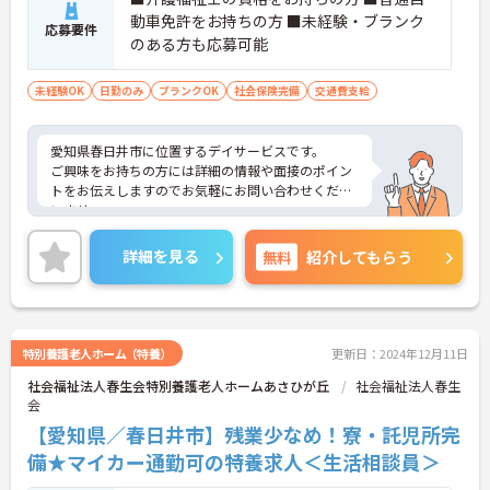
動車免許をお持ちの方 ■未経験・ブランク
応募要件
のある方も応募可能
未経験OK
日勤のみ
ブランクOK
社会保険完備
交通費支給
愛知県春日井市に位置するデイサービスです。
ご興味をお持ちの方には詳細の情報や面接のポイン
トをお伝えしますのでお気軽にお問い合わせくださ
いませ。
詳細を見る
無料
紹介してもらう
特別養護老人ホーム（特養）
更新日：2024年12月11日
社会福祉法人春生会特別養護老人ホームあさひが丘
社会福祉法人春生
会
【愛知県／春日井市】残業少なめ！寮・託児所完
備★マイカー通勤可の特養求人＜生活相談員＞