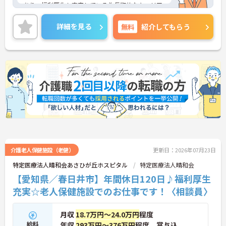
あり、福利厚生も充実している為長期的なキャリア
プランを描くことができます。
ご興味ある方は面接ポイントをお伝えしますので、
詳細を見る
無料
紹介してもらう
お気軽にお問い合わせください♪
介護老人保健施設（老健）
更新日：2026年07月23日
特定医療法人晴和会あさひが丘ホスピタル
特定医療法人晴和会
【愛知県／春日井市】年間休日120日♪福利厚生
充実☆老人保健施設でのお仕事です！〈相談員〉
月収
18.7万円～24.0万円
程度
給料
年収
293万円～376万円
程度 賞与込