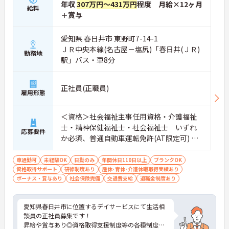
年収
307万円～431万円
程度 月給×12ヶ月
給料
＋賞与
愛知県 春日井市 東野町7-14-1
ＪＲ中央本線(名古屋－塩尻)「春日井(ＪＲ)
勤務地
駅」バス・車8分
正社員(正職員)
雇用形態
＜資格＞社会福祉主事任用資格・介護福祉
士・精神保健福祉士・社会福祉士 いずれ
応募要件
か必須、普通自動車運転免許(AT限定可) 必
須 ＜経験＞不問
車通勤可
未経験OK
日勤のみ
年間休日110日以上
ブランクOK
資格取得サポート
研修制度あり
産休･育休･介護休暇取得実績あり
ボーナス・賞与あり
社会保険完備
交通費支給
退職金制度あり
愛知県春日井市に位置するデイサービスにて生活相
談員の正社員募集です！
昇給や賞与あり◎資格取得支援制度等の各種制度が