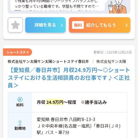
で残業も月平均5時間でワークライフバランスがし
っかり整っている職場です。学歴も不問ですので、
経験のある方におすすめの求人となっておりますの
でご興味のある方はご面接ポイントお伝えしますの
でご気軽にお問い合わせください。
詳細を見る
無料
紹介してもらう
ショートステイ
更新日：2025年12月23日
株式会社サン太陽サン太陽ショートステイ春日井
株式会社サン太陽
【愛知県／春日井市】月収24.9万円～◎ショート
ステイにおける生活相談員のお仕事です♪＜正社
員＞
月収
24.9万円
～程度 ※諸手当込み
給料
愛知県 春日井市 八田町8-13-3
ＪＲ中央本線(名古屋－塩尻)「春日井(ＪＲ)
勤務地
駅」バス・車7分