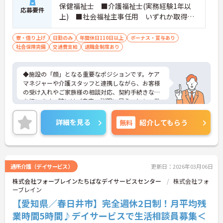
保健福祉士 ■介護福祉士(実務経験1年以
応募要件
上) ■社会福祉主事任用 いずれか取得さ
れている方 ■普通自動車免許をお持ちの
方 ※厚生労働大臣が定める科目を3科目以上
寮・借り上げ
日勤のみ
年間休日110日以上
ボーナス・賞与あり
社会保険完備
交通費支給
履修していることが成績証明書の提示にて
退職金制度あり
認められる方もご応募可能です。
◆施設の「顔」となる重要なポジションです。ケア
マネジャーや介護スタッフと連携しながら、お客様
の受け入れやご家族様の相談対応、契約手続きなど
を行います。時にはご自宅へ説明に伺うことも。業
務の幅は広いですが、その分、お客様の「困った」
に寄り添い、解決できた時の喜びはひとしおです。
詳細を見る
無料
紹介してもらう
親身な対応ができるあなたを、スタッフみんなが待
っています。
◆年間休日は117日以上あり、シフト制ですが希望
休も考慮してもらえるので予定が立てやすいのが嬉
しいポイントです。有給休暇は1時間単位で取得でき
通所介護（デイサービス）
更新日：2026年03月06日
るので、「ちょっと用事を済ませたい」という時に
株式会社フォーブレインたちばなデイサービスセンター
株式会社フォ
も便利。オンとオフを上手に切り替えて、自分らし
ーブレイン
い働き方が実現できます。
◆タブレット端末を活用した介護記録システムを導
【愛知県／春日井市】完全週休2日制！月平均残
入♪スタッフ同士の情報共有もスムーズになり、
業時間5時間♪デイサービスで生活相談員募集＜
「ご利用者様と向き合う時間が増えた」と現場でも