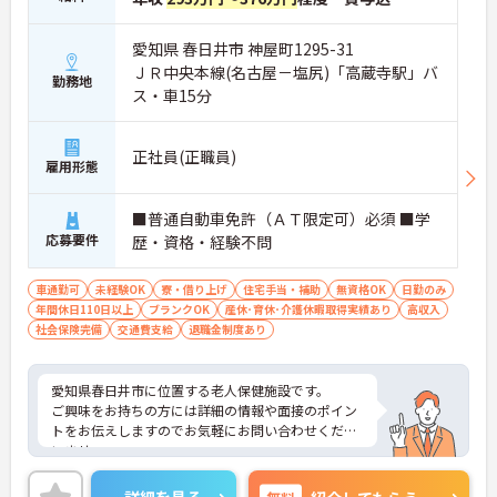
愛知県 春日井市 神屋町1295-31
ＪＲ中央本線(名古屋－塩尻)「高蔵寺駅」バ
勤務地
ス・車15分
正社員(正職員)
雇用形態
■普通自動車免許（ＡＴ限定可）必須 ■学
応募要件
歴・資格・経験不問
車通勤可
未経験OK
寮・借り上げ
住宅手当・補助
無資格OK
日勤のみ
年間休日110日以上
ブランクOK
産休･育休･介護休暇取得実績あり
高収入
社会保険完備
交通費支給
退職金制度あり
愛知県春日井市に位置する老人保健施設です。
ご興味をお持ちの方には詳細の情報や面接のポイン
トをお伝えしますのでお気軽にお問い合わせくださ
いませ。