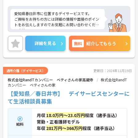
愛知県春日井市に位置するデイサービスです。
ご興味をお持ちの方には詳細の情報や面接のポイン
トをお伝えしますのでお気軽にお問い合わせくださ
いませ。
詳細を見る
無料
紹介してもらう
通所介護（デイサービス）
更新日：2024年11月19日
株式会社RandTカンパニー ベティさんの家高蔵寺
株式会社RandT
カンパニー ベティさんの家
【愛知県／春日井市】 デイサービスセンターに
て生活相談員募集
月収
18.0万円～23.0万円
程度（諸手当込）
常勤・正看護師モデル
給料
年収
281万円～366万円
程度（諸手当込）