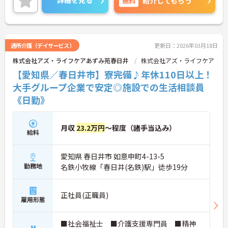
詳細を見る
無料
紹介してもらう
通所介護（デイサービス）
更新日：2026年03月18日
株式会社アズ・ライフケアあずみ苑春日井
株式会社アズ・ライフケア
【愛知県／春日井市】寮完備♪年休110日以上！
大手グループ企業で安定◎施設での生活相談員
《日勤》
月収
23.2万円
～程度（諸手当込み）
給料
愛知県 春日井市 如意申町4-13-5
勤務地
名鉄小牧線「春日井(名鉄)駅」徒歩19分
正社員(正職員)
雇用形態
■社会福祉士 ■介護支援専門員 ■精神