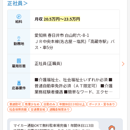
正社員＞
好評です。効率よく働けます。
月収
20.5万円～23.5万円
給料
愛知県 春日井市 白山町六-8-1
ＪＲ中央本線(名古屋－塩尻)「高蔵寺駅」バ
勤務地
ス・車5分
正社員(正職員)
雇用形態
■介護福祉士、社会福祉士いずれか必須 ■
普通自動車免許必須（ＡＴ限定可） ■介護
応募要件
業務経験者優遇 ■簡単なワード、エクセル
操作経験
車通勤可
残業少なめ
日勤のみ
年間休日110日以上
ボーナス・賞与あり
社会保険完備
交通費支給
退職金制度あり
マイカー通勤OKで無料駐車場完備！年間休日113日