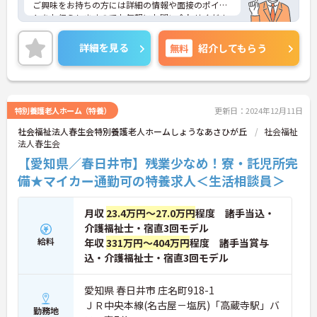
ご興味をお持ちの方には詳細の情報や面接のポイン
トをお伝えしますのでお気軽にお問い合わせくださ
いませ。
詳細を見る
無料
紹介してもらう
特別養護老人ホーム（特養）
更新日：2024年12月11日
社会福祉法人春生会特別養護老人ホームしょうなあさひが丘
社会福祉
法人春生会
【愛知県／春日井市】残業少なめ！寮・託児所完
備★マイカー通勤可の特養求人＜生活相談員＞
月収
23.4万円～27.0万円
程度 諸手当込・
介護福祉士・宿直3回モデル
給料
年収
331万円～404万円
程度 諸手当賞与
込・介護福祉士・宿直3回モデル
愛知県 春日井市 庄名町918-1
ＪＲ中央本線(名古屋－塩尻)「高蔵寺駅」バ
勤務地