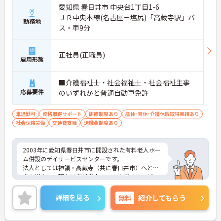
愛知県 春日井市 中央台1丁目1-6
ＪＲ中央本線(名古屋－塩尻)「高蔵寺駅」バ
勤務地
ス・車9分
正社員(正職員)
雇用形態
■介護福祉士・社会福祉士・社会福祉主事
応募要件
のいずれかと普通自動車免許
車通勤可
資格取得サポート
研修制度あり
産休･育休･介護休暇取得実績あり
社会保険完備
交通費支給
退職金制度あり
2003年に愛知県春日井市に開設された有料老人ホー
ム併設のデイサービスセンターです。
法人としては神領・高蔵寺（共に春日井市）へと拠
点を増やし、現在は有料老人ホームやデイサービス
を合計5施設運営しております。
ご興味をお持ちの方には詳細の情報や面接のポイン
詳細を見る
無料
紹介してもらう
トをお伝えしますのでお気軽にお問い合わせくださ
いませ。