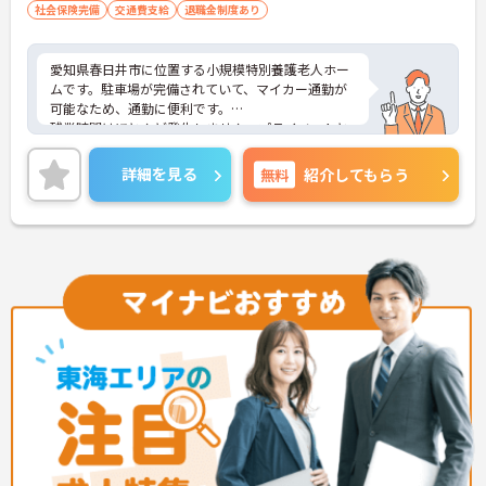
社会保険完備
交通費支給
退職金制度あり
愛知県春日井市に位置する小規模特別養護老人ホー
ムです。駐車場が完備されていて、マイカー通勤が
可能なため、通勤に便利です。
残業時間はほとんど発生しません。プライベートと
メリハリをつけて勤務できます。
また、育児休暇取得実績があり、小さなお子様がい
詳細を見る
無料
紹介してもらう
らっしゃる方に理解があるので、安心して働いて頂
ける環境です。
ご興味をお持ちの方には、詳細の情報や面接のポイ
ントをお伝えしますのでお気軽にお問い合わせくだ
さい。