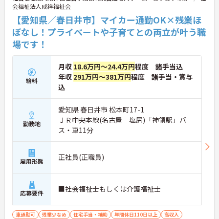
会福祉法人成祥福祉会
【愛知県／春日井市】マイカー通勤OK×残業ほ
ぼなし！プライベートや子育てとの両立が叶う職
場です！
月収
18.6万円～24.4万円
程度 諸手当込
年収
291万円～381万円
程度 諸手当・賞与
給料
込
愛知県 春日井市 松本町17-1
ＪＲ中央本線(名古屋－塩尻)「神領駅」バ
勤務地
ス・車11分
正社員(正職員)
雇用形態
■社会福祉士もしくは介護福祉士
応募要件
車通勤可
残業少なめ
住宅手当・補助
年間休日110日以上
高収入