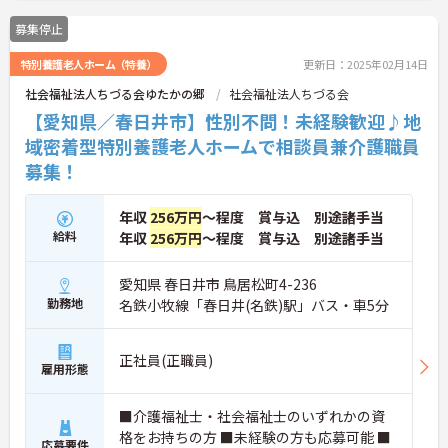
こちらの求人にご興味がございましたら面接のポイ
募集停止
ントもお伝えしますので是非ご応募お待ちしており
ます。
特別養護老人ホーム（特養）
更新日：2025年02月14日
社会福祉法人ちづる会ゆたかの郷
社会福祉法人ちづる会
【愛知県／春日井市】性別不問！未経験歓迎♪地
域密着型特別養護老人ホームで相談員兼介護職員
募集！
年収
256万円
～程度 賞与込 別途諸手当
給料
年収
256万円
～程度 賞与込 別途諸手当
愛知県 春日井市 鳥居松町4-236
勤務地
名鉄小牧線「春日井(名鉄)駅」バス・車5分
正社員(正職員)
雇用形態
■介護福祉士・社会福祉士のいずれかの資
格をお持ちの方 ■未経験の方も応募可能 ■
応募要件