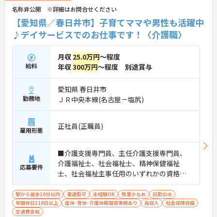
名称非公開 ※詳細はお問合せください
【愛知県／春日井市】子育てママや男性も活躍中
♪デイサービスでのお仕事です！〈介護職〉
月収
25.0万円
～程度
給料
年収
300万円
～程度 別途賞与
愛知県 春日井市
勤務地
ＪＲ中央本線(名古屋－塩尻)
正社員(正職員)
雇用形態
■介護支援専門員、主任介護支援専門員、
介護福祉士、社会福祉士、精神保健福祉
応募要件
士、社会福祉主事任用のいずれかの資格を
お持ちの方
駅から徒歩10分以内
車通勤可
未経験OK
残業少なめ
日勤のみ
年間休日110日以上
産休･育休･介護休暇取得実績あり
高収入
社会保険完備
交通費支給