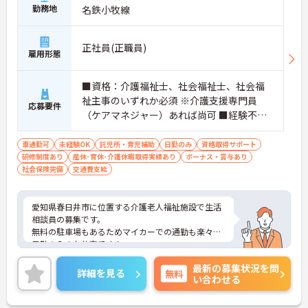
勤務地
名鉄小牧線
正社員(正職員)
雇用形態
■資格：介護福祉士、社会福祉士、社会福
祉主事のいずれか必須 ※介護支援専門員
応募要件
（ケアマネジャー）あれば尚可 ■経験不問
■普通自動車免許必須（AT限定可） ■必要
なPCスキル：Excel、Word操作
車通勤可
未経験OK
託児所・育児補助
日勤のみ
資格取得サポート
研修制度あり
産休･育休･介護休暇取得実績あり
ボーナス・賞与あり
社会保険完備
交通費支給
愛知県春日井市に位置する介護老人福祉施設で生活
相談員の募集です。
無料の駐車場もあるためマイカーでの通勤も楽々♪
日勤のみのお仕事です！
現場経験のない方でもチャレンジできる職場で、し
最新の募集状況を問
っかりとしたフォロー体制で、経験に関わらず安心
詳細を見る
無料
い合わせる
してスタートできます。昇給、賞与があり、さらに
各種手当、福利厚生も充実しているのは嬉しいポイ
ントです◎