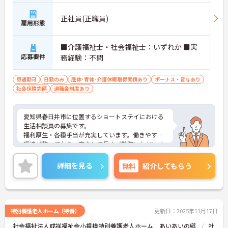
正社員(正職員)
雇用形態
■介護福祉士・社会福祉士：いずれか ■実
応募要件
務経験：不問
車通勤可
日勤のみ
産休･育休･介護休暇取得実績あり
ボーナス・賞与あり
社会保険完備
退職金制度あり
愛知県春日井市に位置するショートステイにおける
生活相談員の募集です。
福利厚生・各種手当が充実しています。働きやすい
環境が整っており、安心して長くご勤務いただけま
す。また、マイカー通勤が可能です。通勤が苦にな
りません。
詳細を見る
無料
紹介してもらう
ご興味のある方には、面接対策ポイントなど、さら
に詳細をご案内しますのでお気軽にご相談くださ
い！
特別養護老人ホーム（特養）
更新日：2025年11月17日
社会福祉法人成祥福祉会小規模特別養護老人ホーム あいあいの郷
社