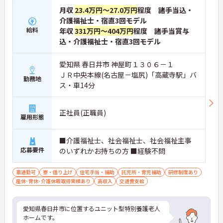
月収
23.4万円～27.0万円
程度 諸手当込・
介護福祉士・宿直3回モデル
給料
年収
331万円～404万円
程度 諸手当賞与
込・介護福祉士・宿直3回モデル
愛知県 春日井市 神屋町１３０６－１
ＪＲ中央本線(名古屋－塩尻)「高蔵寺駅」バ
勤務地
ス・車14分
正社員(正職員)
雇用形態
■介護福祉士、社会福祉士、社会福祉主事
応募要件
のいずれかお持ちの方 ■経験不問
車通勤可
寮・借り上げ
住宅手当・補助
託児所・育児補助
研修制度あり
産休･育休･介護休暇取得実績あり
高収入
交通費支給
愛知県春日井市に位置するユニット型特別養護老人
ホームです。