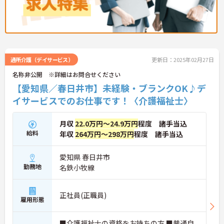
通所介護（デイサービス）
更新日：2025年02月27日
名称非公開 ※詳細はお問合せください
【愛知県／春日井市】未経験・ブランクOK♪デ
イサービスでのお仕事です！〈介護福祉士〉
月収
22.0万円～24.9万円
程度 諸手当込
給料
年収
264万円～298万円
程度 諸手当込
愛知県 春日井市
勤務地
名鉄小牧線
正社員(正職員)
雇用形態
■介護福祉士の資格をお持ちの方 ■普通自