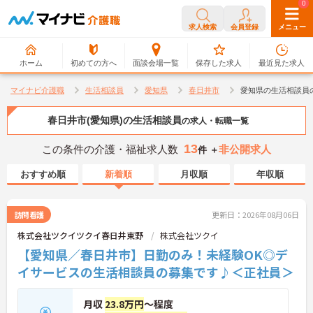
0
0
求人検索
会員登録
メニュー
ホーム
初めての方へ
面談会場一覧
保存した求人
最近見た求人
マイナビ介護職
生活相談員
愛知県
春日井市
愛知県の生活相談員
春日井市(愛知県)の生活相談員
の求人・転職一覧
13
この条件の介護・福祉求人数
非公開求人
件 ＋
おすすめ順
新着順
月収順
年収順
訪問看護
更新日：2026年08月06日
株式会社ツクイツクイ春日井東野
株式会社ツクイ
【愛知県／春日井市】日勤のみ！未経験OK◎デ
イサービスの生活相談員の募集です♪＜正社員＞
月収
23.8万円
～程度