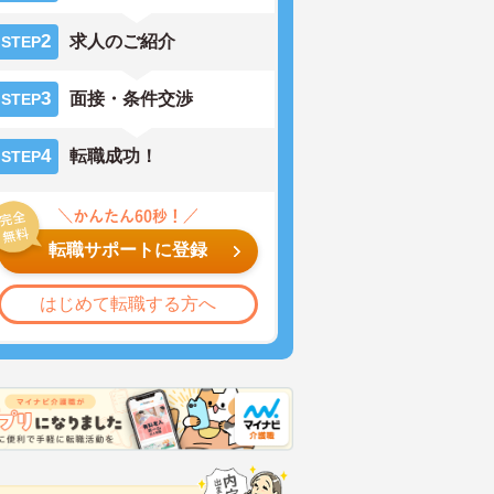
2
求人のご紹介
STEP
3
面接・条件交渉
STEP
4
転職成功！
STEP
転職サポートに登録
はじめて転職する方へ