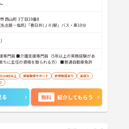
～
市 西山町 3丁目19番8
(名古屋－塩尻)「春日井(ＪＲ)駅」バス・車10分
)
援専門員 ■介護支援専門員（5年以上の実務経験があ
直ちに主任の資格を取られる方） ■普通自動車免許
日110日以上
資格取得サポート
研修制度あり
高収入
り
見る
無料
紹介してもらう