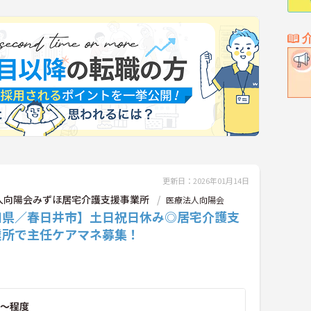
更新日：2026年01月14日
人向陽会みずほ居宅介護支援事業所
医療法人向陽会
知県／春日井市】土日祝日休み◎居宅介護支
業所で主任ケアマネ募集！
～程度