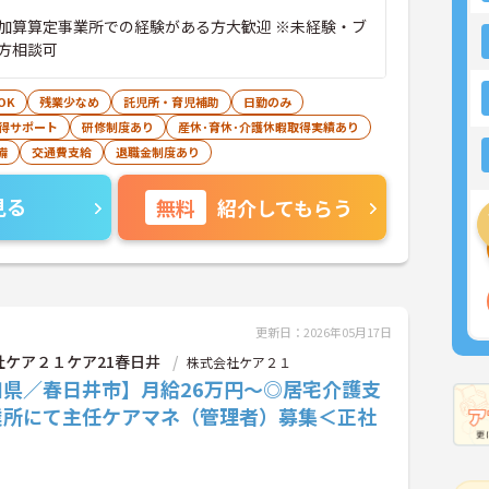
加算算定事業所での経験がある方大歓迎 ※未経験・ブ
方相談可
OK
残業少なめ
託児所・育児補助
日勤のみ
得サポート
研修制度あり
産休･育休･介護休暇取得実績あり
備
交通費支給
退職金制度あり
見る
無料
紹介してもらう
更新日：2026年05月17日
社ケア２１ケア21春日井
株式会社ケア２１
知県／春日井市】月給26万円～◎居宅介護支
業所にて主任ケアマネ（管理者）募集＜正社