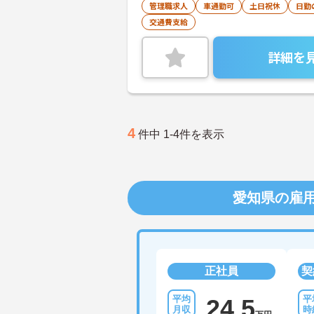
管理職求人
車通勤可
土日祝休
日勤
交通費支給
詳細を
4
件中 1-4件を表示
愛知県の雇
正社員
契
24.5