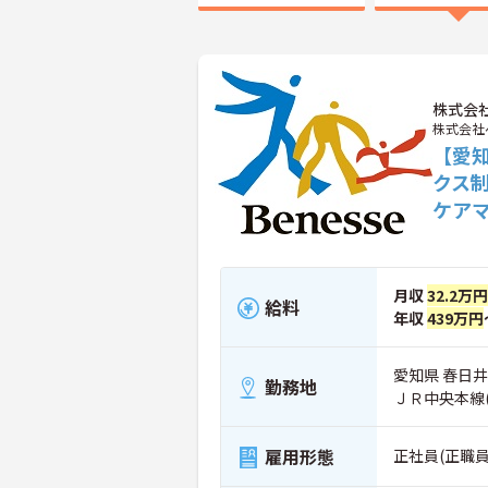
株式会
株式会社
【愛
クス
ケア
月収
32.2万円
給料
年収
439万円
愛知県 春日井
勤務地
ＪＲ中央本線
雇用形態
正社員(正職員