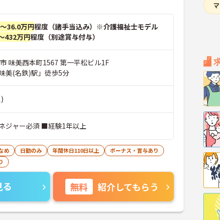
円～36.0万円
程度（諸手当込み）※介護福祉士モデル
～432万円
程度（別途賞与付与）
市 味美西本町1567 第一平松ビル1F
味美(名鉄)駅」徒歩5分
)
ネジャー必須 ■経験1年以上
なめ
日勤のみ
年間休日110日以上
ボーナス・賞与あり
り
見る
無料
紹介してもらう