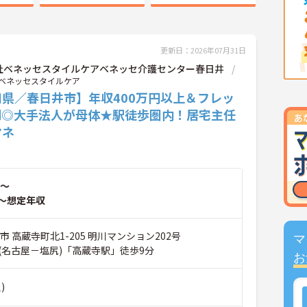
更新日：2026年07月31日
社ベネッセスタイルケアベネッセ介護センター春日井
ベネッセスタイルケア
知県／春日井市】年収400万円以上＆フレッ
制◎大手法人が母体★駅徒歩圏内！居宅主任
マネ
～
～想定年収
市 高蔵寺町北1-205 明川マンション202号
マ
(名古屋－塩尻)「高蔵寺駅」徒歩9分
お
)