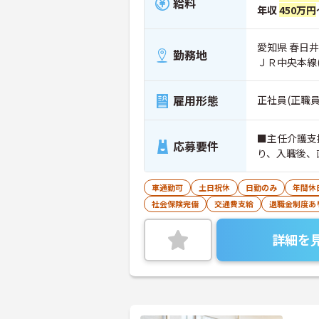
給料
年収
450万円
愛知県 春日井
勤務地
ＪＲ中央本線
雇用形態
正社員(正職員
■主任介護支
応募要件
り、入職後、
車通勤可
土日祝休
日勤のみ
年間休
社会保険完備
交通費支給
退職金制度あ
詳細を