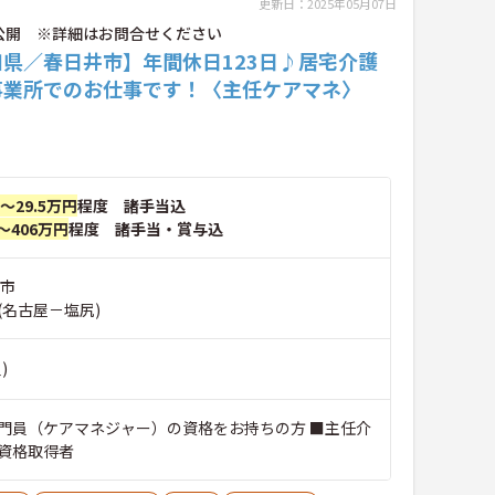
更新日：2025年05月07日
公開 ※詳細はお問合せください
知県／春日井市】年間休日123日♪居宅介護
事業所でのお仕事です！〈主任ケアマネ〉
円～29.5万円
程度 諸手当込
～406万円
程度 諸手当・賞与込
井市
(名古屋－塩尻)
)
門員（ケアマネジャー）の資格をお持ちの方 ■主任介
資格取得者