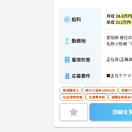
月収
26.0万
給料
年収
312万円
愛知県 春日井
勤務地
名鉄小牧線「
雇用形態
正社員(正職員
応募要件
■主任ケアマ
管理職求人
駅から徒歩10分以内
残業少
社会保険完備
交通費支給
退職金制度あ
詳細を