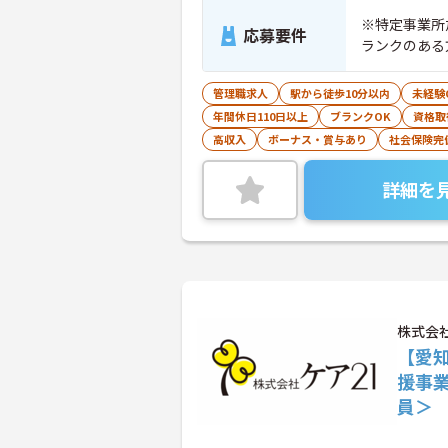
※特定事業所
応募要件
ランクのある
管理職求人
駅から徒歩10分以内
未経験
年間休日110日以上
ブランクOK
資格取
高収入
ボーナス・賞与あり
社会保険完
詳細を
株式会
【愛
援事
員＞