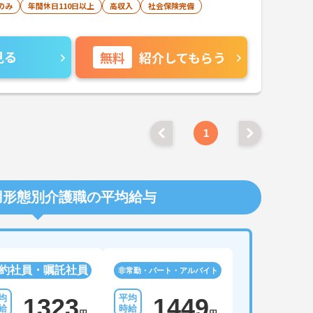
のみ
年間休日110日以上
高収入
社会保険完備
見る
無料
紹介してもらう
1
用形態別介護職の平均給与
約社員・嘱託社員
非常勤・パート・アルバイト
1323
1449