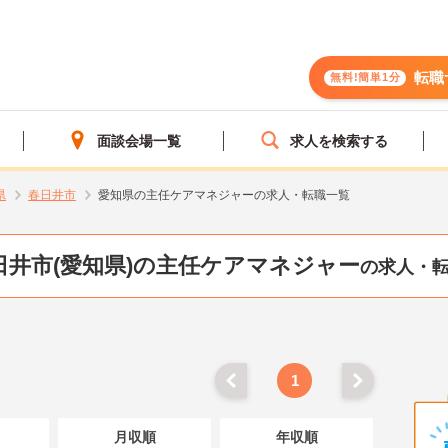
転職
無料!簡単1分
面談会場一覧
求人を検索する
県
春日井市
愛知県の主任ケアマネジャーの求人・転職一覧
日井市(愛知県)の主任ケアマネジャー
の求人・
1
月収順
年収順