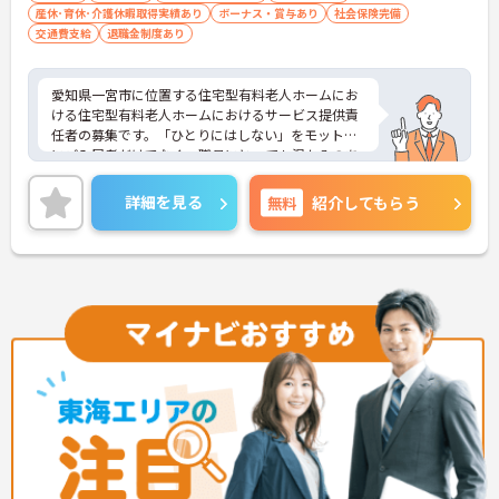
産休･育休･介護休暇取得実績あり
ボーナス・賞与あり
社会保険完備
交通費支給
退職金制度あり
愛知県一宮市に位置する住宅型有料老人ホームにお
ける住宅型有料老人ホームにおけるサービス提供責
任者の募集です。「ひとりにはしない」をモットー
にご入居者だけでなく、職員にとっても温かみのあ
る環境づくりを目指しています。
ご利用者一人ひとりに寄り添ってサービスを提供し
詳細を見る
無料
紹介してもらう
ていただける方を募集しています。サービス提供責
任者の経験がなくスタートされた方も多数いらっし
ゃいます。
ご興味のある方には、面接対策ポイントなど、さら
に詳細をお話しいたしますのでお気軽にご相談くだ
さい！