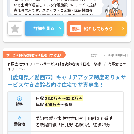
いる企業が運営している介護施設でのサービス提供
責任者求人です。スタッフ・ご家族・医療機関等、
連携する各所間の交流が活発なので相談や報告がし
やすく業務効率が高い環境です。ご興味のある方は
詳細やポイントをお伝え致しますのでお気軽にお問
詳細を見る
無料
紹介してもらう
い合わせ下さいませ。
サービス付き高齢者向け住宅（サ高住）
更新日：2026年08月04日
有限会社ライフエールサービス付き高齢者向け住宅 悠縁
有限会社ラ
イフエール
【愛知県／愛西市】キャリアアップ制度あり★サ
ービス付き高齢者向け住宅でサ責募集！
月収
28.0万円～35.0万円
給料
年収
400万円
～程度
愛知県 愛西市 甘村井町勘十田割３６番地
勤務地
名鉄尾西線「日比野(名鉄)駅」徒歩23分