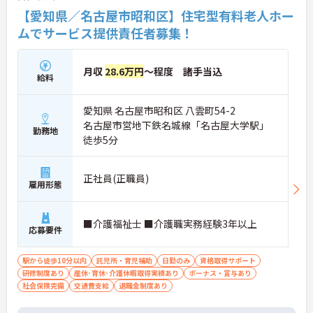
【愛知県／名古屋市昭和区】住宅型有料老人ホー
ムでサービス提供責任者募集！
月収
28.6万円
～程度 諸手当込
給料
愛知県 名古屋市昭和区 八雲町54-2
名古屋市営地下鉄名城線「名古屋大学駅」
勤務地
徒歩5分
正社員(正職員)
雇用形態
■介護福祉士 ■介護職実務経験3年以上
応募要件
駅から徒歩10分以内
託児所・育児補助
日勤のみ
資格取得サポート
研修制度あり
産休･育休･介護休暇取得実績あり
ボーナス・賞与あり
社会保険完備
交通費支給
退職金制度あり