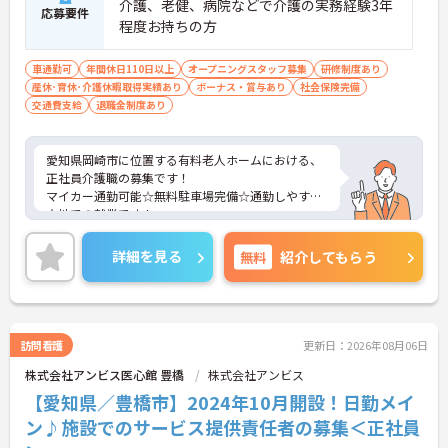
介護、老健、病院などで介護の実務経験3年
応募要件
程度お持ちの方
車通勤可
年間休日110日以上
オープニングスタッフ募集
研修制度あり
産休･育休･介護休暇取得実績あり
ボーナス・賞与あり
社会保険完備
交通費支給
退職金制度あり
愛知県岡崎市に位置する有料老人ホームにおける、
正社員介護職の募集です！
マイカー通勤可能☆無料駐車場完備☆通勤しやすい
立地での就業です！
ご興味ある方には、面接対策ポイントなど、さらに
詳細をお話しいたしますのでお気軽にご相談くださ
詳細を見る
無料
紹介してもらう
い。
訪問看護
更新日：2026年08月06日
株式会社アンビス医心館 豊橋
株式会社アンビス
【愛知県／豊橋市】2024年10月開設！日勤メイ
ン♪施設でのサービス提供責任者の募集＜正社員