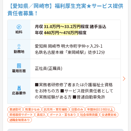
【愛知県／岡崎市】福利厚生充実★サービス提供
責任者募集！
月収
31.0万円～33.2万円
程度 諸手当込
給料
年収
440万円～470万円
程度
愛知県 岡崎市 明大寺町字仲ヶ入29-1
勤務地
名鉄名古屋本線「東岡崎駅」徒歩12分
正社員(正職員)
雇用形態
■実務者研修修了者または介護福祉士資格
をお持ちの方 ■サービス提供責任者として
応募要件
の実務経験がある方 ■普通自動車免許
車通勤可
残業少なめ
託児所・育児補助
日勤のみ
年間休日110日以上
資格取得サポート
高収入
ボーナス・賞与あり
社会保険完備
交通費支給
退職金制度あり