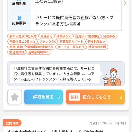
正社員(正職員)
どのマネジメントスキルを実践的に学べる体制があ
雇用形態
ります
・介護支援専門員などの資格取得支援制度に加え、
※サービス提供責任者の経験がない方・ブ
75歳までの再雇用制度が設けられており、長期的な
応募要件
視野で専門性を高めていけます
ランクがある方も相談可
【高水準給与と大手グループの手厚い福利厚生が整
駅から徒歩10分以内
車通勤可
残業少なめ
託児所・育児補助
日勤のみ
っています】
年間休日110日以上
ブランクOK
資格取得サポート
研修制度あり
・安定した収入アップが見込める環境です
産休･育休･介護休暇取得実績あり
ボーナス・賞与あり
社会保険完備
・未就学児への保育手当や、医療費・市販薬の補助
交通費支給
退職金制度あり
が受けられる共済会制度が充実しており、ご家庭と
の両立を強力にバックアップします
地域福祉に貢献する訪問介護事業所にて、サービス
提供責任者を募集しています。大きな特徴は、コア
タイム無しのフレックスタイム制を導入している点
です。ご自身の裁量でスケジュールを調整しやす
く、直行直帰も交えながら柔軟に働くことができま
す。待遇面では2026年6月の給与アップが実現して
詳細を見る
無料
紹介してもらう
おり、大手グループならではの共済会制度（医療費
補助等）や保育手当など、生活を支える福利厚生が
充実しています。訪問介護の経験があればサ責未経
験の方も相談可能で、指導育成力や調整力を磨ける
環境です。資格取得支援制度や75歳までの再雇用制
訪問介護
更新日：2026年07月08日
度もあり、ライフステージに応じた無理のないペー
株式会社relightはーとらいふ名古屋中川
株式会社relight
スで、着実にステップアップを図れる基盤が整って