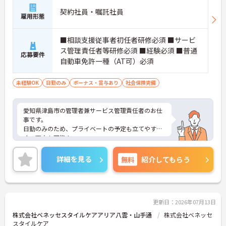
契約社員・嘱託社員
雇用形態
■相談支援従事者初任者研修必須 ■サービ
ス管理責任者等研修必須 ■経験必須 ■普通
応募要件
自動車免許一種（AT可）必須
未経験OK
日勤のみ
ボーナス・賞与あり
社会保険完備
愛知県津島市の管理者兼サービス管理責任者のお仕
事です。
日勤のみのため、プライベートの予定も立てやす
く、両立も可能！
正社員登用制度もあり、将来を見据えて長く働こう
と考えている方へもおすすめ！
詳細を見る
無料
紹介してもらう
ご興味のある方はご面接のポイントをお伝えいたし
ますので、お気軽にご相談ください。
更新日：2026年07月13日
株式会社ベネッセスタイルケアアリア八雲・山手通
株式会社ベネッセ
スタイルケア