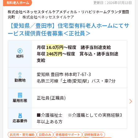
有料老人ホーム
更新日：2026年07月13日
株式会社ベネッセスタイルケアメディカル・リハビリホームグランダ豊田
元町
株式会社ベネッセスタイルケア
【愛知県／豊田市】住宅型有料老人ホームにてサ
ービス提供責任者募集＜正社員＞
月収
16.0万円
～程度 諸手当別途支給
年収
246万円
～程度 賞与込・諸手当別途
給料
支給
愛知県 豊田市 柿本町7-67-3
勤務地
名鉄三河線「土橋(愛知)駅」バス・車7分
正社員(正職員)
雇用形態
■介護福祉士 ※介護職としての実務経験3
応募要件
年以上ある方
託児所・育児補助
日勤のみ
資格取得サポート
研修制度あり