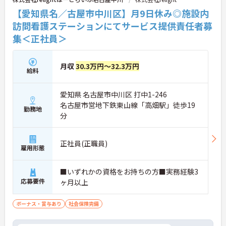
います。
【愛知県名／古屋市中川区】月9日休み◎施設内
訪問看護ステーションにてサービス提供責任者募
★おすすめPOINT★
集＜正社員＞
【コアタイム無しのフレックス制で柔軟な働き方が
実現できます】
・出退勤の時間を柔軟に調整できるフレックスタイ
ム制を採用しており、ご自身のペースや訪問予定に
月収
30.3万円～32.3万円
給料
合わせたスケジュール管理が可能です
・ご自宅からの直行直帰など効率的な働き方も実践
できることで、業務の負担を軽減しながらメリハリ
愛知県 名古屋市中川区 打中1-246
をつけて活躍できます
名古屋市営地下鉄東山線「高畑駅」徒歩19
勤務地
分
【サ責未経験から挑戦でき、長期的なキャリア形成
が期待できます】
・訪問介護の経験があればサービス提供責任者が未
正社員(正職員)
経験でも相談可能で、ヘルパーの指導や業務調整な
雇用形態
どのマネジメントスキルを実践的に学べる体制があ
ります
■いずれかの資格をお持ちの方■実務経験3
・介護支援専門員などの資格取得支援制度に加え、
応募要件
75歳までの再雇用制度が設けられており、長期的な
ヶ月以上
視野で専門性を高めていけます
ボーナス・賞与あり
社会保険完備
【高水準給与と大手グループの手厚い福利厚生が整
っています】