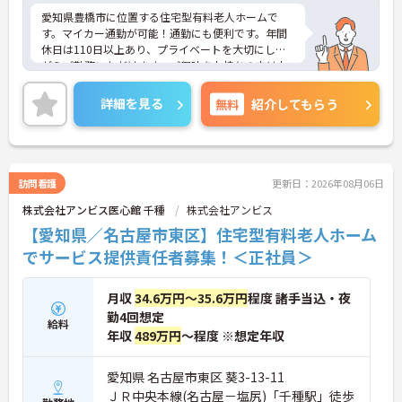
愛知県豊橋市に位置する住宅型有料老人ホームで
す。マイカー通勤が可能！通勤にも便利です。年間
休日は110日以上あり、プライベートを大切にしな
がらご勤務いただけます。ご興味をお持ちの方はお
気軽にお問い合わせください。
詳細を見る
無料
紹介してもらう
訪問看護
更新日：2026年08月06日
株式会社アンビス医心館 千種
株式会社アンビス
【愛知県／名古屋市東区】住宅型有料老人ホーム
でサービス提供責任者募集！＜正社員＞
月収
34.6万円～35.6万円
程度 諸手当込・夜
勤4回想定
給料
年収
489万円
～程度 ※想定年収
愛知県 名古屋市東区 葵3-13-11
ＪＲ中央本線(名古屋－塩尻)「千種駅」徒歩