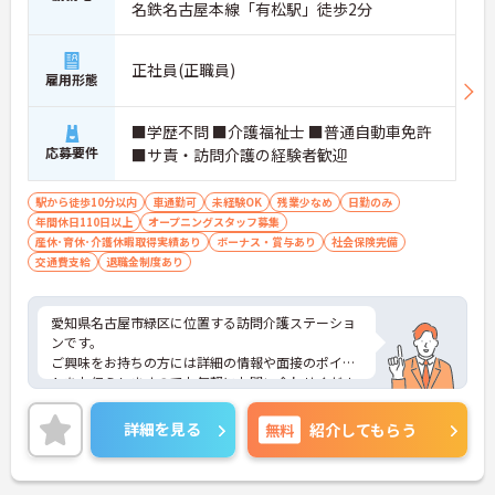
名鉄名古屋本線「有松駅」徒歩2分
正社員(正職員)
雇用形態
■学歴不問 ■介護福祉士 ■普通自動車免許
応募要件
■サ責・訪問介護の経験者歓迎
駅から徒歩10分以内
車通勤可
未経験OK
残業少なめ
日勤のみ
年間休日110日以上
オープニングスタッフ募集
産休･育休･介護休暇取得実績あり
ボーナス・賞与あり
社会保険完備
交通費支給
退職金制度あり
愛知県名古屋市緑区に位置する訪問介護ステーショ
ンです。
ご興味をお持ちの方には詳細の情報や面接のポイン
トをお伝えしますのでお気軽にお問い合わせくださ
いませ。
詳細を見る
無料
紹介してもらう