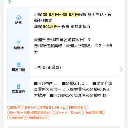
＞
月収
35.6万円～35.6万円
程度 諸手当込・夜
勤4回想定
給料
年収
502万円
～程度 ※想定年収
愛知県 豊橋市 牟呂町南汐田1-3
豊橋鉄道渥美線「愛知大学前駅」バス・車9
勤務地
分
正社員(正職員)
雇用形態
■介護福祉士 ■経験3年以上 ■訪問介護
事業所でのサービス提供業務の経験のある
応募要件
方歓迎 ■介護施設で管理者の経験をお持
ちの方歓迎
車通勤可
日勤のみ
年間休日110日以上
研修制度あり
産休･育休･介護休暇取得実績あり
ボーナス・賞与あり
社会保険完備
交通費支給
退職金制度あり