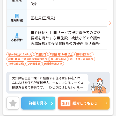
勤務地
3分
正社員(正職員)
雇用形態
■介護福祉士 ■サービス提供責任者の資格
要項を満たす方 ■施設、病院などで介護の
応募要件
実務経験3年程度お持ちの方優遇 ※サ責未経
験スタートの実績多数
駅から徒歩10分以内
車通勤可
年間休日110日以上
研修制度あり
産休･育休･介護休暇取得実績あり
夏～秋入職可
ボーナス・賞与あり
社会保険完備
交通費支給
退職金制度あり
愛知県名古屋市東区に位置する住宅型有料老人ホー
ムにおける住宅型有料老人ホームにおけるサービス
提供責任者の募集です。「ひとりにはしない」をモ
ットーにご入居者だけでなく、職員にとっても温か
みのある環境づくりを目指しています。
ご利用者一人ひとりに寄り添ってサービスを提供し
詳細を見る
無料
紹介してもらう
ていただける方を募集しています。サービス提供責
任者の経験がなくスタートされた方も多数いらっし
ゃいます。