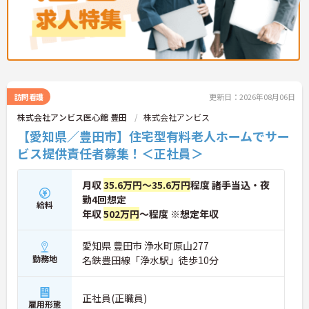
訪問看護
更新日：2026年08月06日
株式会社アンビス医心館 豊田
株式会社アンビス
【愛知県／豊田市】住宅型有料老人ホームでサー
ビス提供責任者募集！＜正社員＞
月収
35.6万円～35.6万円
程度 諸手当込・夜
勤4回想定
給料
年収
502万円
～程度 ※想定年収
愛知県 豊田市 浄水町原山277
勤務地
名鉄豊田線「浄水駅」徒歩10分
正社員(正職員)
雇用形態