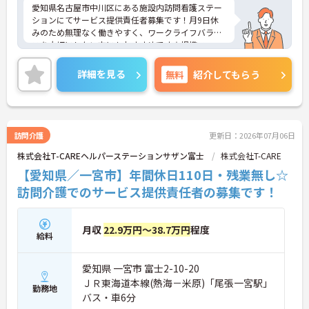
・安定した収入アップが見込める環境です
愛知県名古屋市中川区にある施設内訪問看護ステー
・未就学児への保育手当や、医療費・市販薬の補助
ションにてサービス提供責任者募集です！月9日休
が受けられる共済会制度が充実しており、ご家庭と
みのため無理なく働きやすく、ワークライフバラン
の両立を強力にバックアップします
スを大切にしたい方にもおすすめです☆提携フィッ
トネス施設の利用も可能で、健康づくりやリフレッ
シュをしながら活躍できる環境が整っています♪ご
詳細を見る
無料
紹介してもらう
興味のある方には、面接対策ポイントなど、さらに
詳細をご案内しますのでお気軽にご相談ください！
訪問介護
更新日：2026年07月06日
株式会社T-CAREヘルパーステーションサザン富士
株式会社T-CARE
【愛知県／一宮市】年間休日110日・残業無し☆
訪問介護でのサービス提供責任者の募集です！
月収
22.9万円～38.7万円
程度
給料
愛知県 一宮市 富士2-10-20
ＪＲ東海道本線(熱海－米原)「尾張一宮駅」
勤務地
バス・車6分