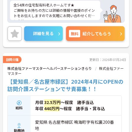
全54床の住宅型有料老人ホームです★
ご興味をお持ちの方には詳細の情報や面接のポイン
トをお伝えしますのでお気軽にお問い合わせくださ
いませ。
詳細を見る
無料
紹介してもらう
訪問介護
更新日：2026年07月24日
株式会社ファーマスターヘルパーステーションきらり
株式会社ファー
マスター
【愛知県／名古屋市緑区】2024年4月にOPENの
訪問介護ステーションでサ責募集！！
月収
32.5万円
～程度 諸手当込
給料
年収
440万円
～程度 諸手当・賞与込
愛知県 名古屋市緑区 鳴海町字有松裏200番
地
勤務地