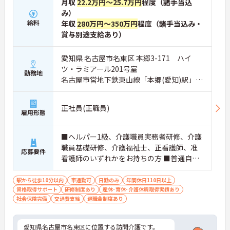
月収
22.2万円～25.7万円
程度（諸手当込
み）
給料
年収
280万円～350万円
程度（諸手当込み・
賞与別途支給あり）
愛知県 名古屋市名東区 本郷3-171 ハイ
ツ・ラミアール201号室
勤務地
名古屋市営地下鉄東山線「本郷(愛知)駅」徒
歩7分
正社員(正職員)
雇用形態
■ヘルパー1級、介護職員実務者研修、介護
職員基礎研修、介護福祉士、正看護師、准
応募要件
看護師のいずれかをお持ちの方 ■普通自動
車又は自動二輪車免許
駅から徒歩10分以内
車通勤可
日勤のみ
年間休日110日以上
資格取得サポート
研修制度あり
産休･育休･介護休暇取得実績あり
社会保険完備
交通費支給
退職金制度あり
愛知県名古屋市名東区に位置する訪問介護です。