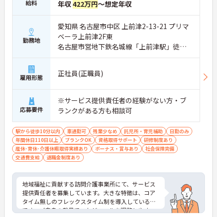
給料
年収
422万円
～想定年収
愛知県 名古屋市中区 上前津2-13-21 プリマ
ベーラ上前津2F東
勤務地
名古屋市営地下鉄名城線「上前津駅」徒歩6
分
正社員(正職員)
雇用形態
※サービス提供責任者の経験がない方・ブ
応募要件
ランクがある方も相談可
駅から徒歩10分以内
車通勤可
残業少なめ
託児所・育児補助
日勤のみ
年間休日110日以上
ブランクOK
資格取得サポート
研修制度あり
産休･育休･介護休暇取得実績あり
ボーナス・賞与あり
社会保険完備
交通費支給
退職金制度あり
地域福祉に貢献する訪問介護事業所にて、サービス
提供責任者を募集しています。大きな特徴は、コア
タイム無しのフレックスタイム制を導入している点
です。ご自身の裁量でスケジュールを調整しやす