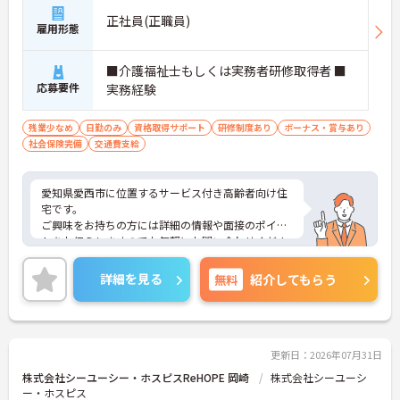
正社員(正職員)
雇用形態
■介護福祉士もしくは実務者研修取得者 ■
応募要件
実務経験
残業少なめ
日勤のみ
資格取得サポート
研修制度あり
ボーナス・賞与あり
社会保険完備
交通費支給
愛知県愛西市に位置するサービス付き高齢者向け住
宅です。
ご興味をお持ちの方には詳細の情報や面接のポイン
トをお伝えしますのでお気軽にお問い合わせくださ
いませ。
詳細を見る
無料
紹介してもらう
更新日：2026年07月31日
株式会社シーユーシー・ホスピスReHOPE 岡崎
株式会社シーユーシ
ー・ホスピス