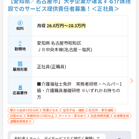
【愛知県／名古屋市】大手企業が運営する介護施
設でのサービス提供責任者募集！＜正社員＞
月収
26.0万円～28.3万円
給料
愛知県 名古屋市昭和区
勤務地
ＪＲ中央本線(名古屋－塩尻)
正社員(正職員)
雇用形態
■介護福祉士免許 実務者研修・ヘルパー1
級・介護職員基礎研修 ※いずれかお持ちの
応募要件
方
駅から徒歩10分以内
残業少なめ
住宅手当・補助
託児所・育児補助
日勤のみ
年間休日110日以上
ボーナス・賞与あり
社会保険完備
交通費支給
退職金制度あり
有料老人ホーム、デイサービスなど幅広く展開して