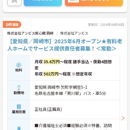
い。
訪問看護
更新日：2026年08月06日
株式会社アンビス医心館 岡崎
株式会社アンビス
【愛知県／岡崎市】2025年6月オープン★有料老
人ホームでサービス提供責任者募集！＜常勤＞
月収
35.6万円
～程度 諸手当込・夜勤4回想
定
給料
年収
502万円
～程度 ※想定年収
愛知県 岡崎市 欠町字網笠5-1
勤務地
名鉄名古屋本線「男川駅」バス・車5分
正社員(正職員)
雇用形態
■介護福祉士必須■経験必須※特養、訪問