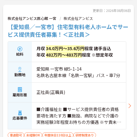
ご興味のある方には、面接対策ポイントなど、さら
に詳細をお話しいたしますのでお気軽にご相談くだ
更新日：2026年08月06日
さい！
株式会社アンビス医心館 一宮
株式会社アンビス
【愛知県／一宮市】住宅型有料老人ホームでサー
ビス提供責任者募集！＜正社員＞
月収
34.0万円～35.6万円
程度 諸手当込
給料
年収
482万円～483万円
程度 ※想定年収
愛知県 一宮市 緑5-1-14
勤務地
名鉄名古屋本線「名鉄一宮駅」バス・車7分
正社員(正職員)
雇用形態
■介護福祉士 ■サービス提供責任者の資格
要項を満たす方 ■施設、病院などで介護の
応募要件
実務経験3年程度お持ちの方優遇 ※サ責未経
験スタートの実績多数
車通勤可
未経験OK
年間休日110日以上
研修制度あり