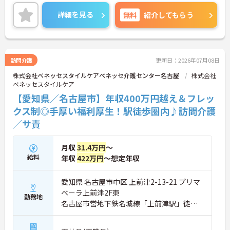
く、直行直帰も交えながら柔軟に働くことができま
す。待遇面では2026年6月の給与アップが実現して
詳細を見る
無料
紹介してもらう
おり、大手グループならではの共済会制度（医療費
補助等）や保育手当など、生活を支える福利厚生が
充実しています。訪問介護の経験があればサ責未経
験の方も相談可能で、指導育成力や調整力を磨ける
環境です。資格取得支援制度や75歳までの再雇用制
訪問介護
更新日：2026年07月08日
度もあり、ライフステージに応じた無理のないペー
株式会社ベネッセスタイルケアベネッセ介護センター名古屋
株式会社
スで、着実にステップアップを図れる基盤が整って
ベネッセスタイルケア
います。
【愛知県／名古屋市】年収400万円越え＆フレッ
★おすすめPOINT★
クス制◎手厚い福利厚生！駅徒歩圏内♪訪問介護
【コアタイム無しのフレックス制で柔軟な働き方が
／サ責
実現できます】
・出退勤の時間を柔軟に調整できるフレックスタイ
ム制を採用しており、ご自身のペースや訪問予定に
月収
31.4万円
～
合わせたスケジュール管理が可能です
給料
年収
422万円
～想定年収
・ご自宅からの直行直帰など効率的な働き方も実践
できることで、業務の負担を軽減しながらメリハリ
をつけて活躍できます
愛知県 名古屋市中区 上前津2-13-21 プリマ
ベーラ上前津2F東
【サ責未経験から挑戦でき、長期的なキャリア形成
勤務地
名古屋市営地下鉄名城線「上前津駅」徒歩6
が期待できます】
分
・訪問介護の経験があればサービス提供責任者が未
経験でも相談可能で、ヘルパーの指導や業務調整な