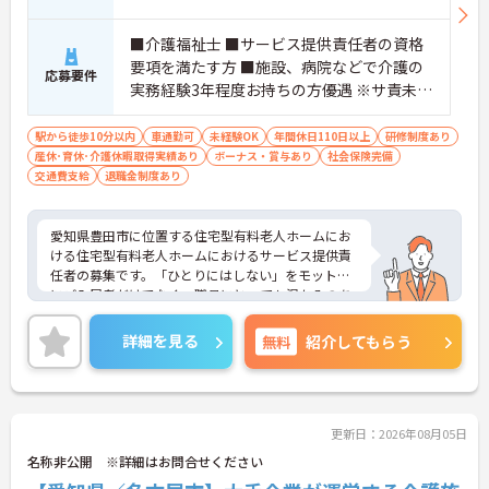
■介護福祉士 ■サービス提供責任者の資格
要項を満たす方 ■施設、病院などで介護の
応募要件
実務経験3年程度お持ちの方優遇 ※サ責未経
験スタートの実績多数
駅から徒歩10分以内
車通勤可
未経験OK
年間休日110日以上
研修制度あり
産休･育休･介護休暇取得実績あり
ボーナス・賞与あり
社会保険完備
交通費支給
退職金制度あり
愛知県豊田市に位置する住宅型有料老人ホームにお
ける住宅型有料老人ホームにおけるサービス提供責
任者の募集です。「ひとりにはしない」をモットー
にご入居者だけでなく、職員にとっても温かみのあ
る環境づくりを目指しています。
ご利用者一人ひとりに寄り添ってサービスを提供し
詳細を見る
無料
紹介してもらう
ていただける方を募集しています。サービス提供責
任者の経験がなくスタートされた方も多数いらっし
ゃいます。
ご興味のある方には、面接対策ポイントなど、さら
に詳細をお話しいたしますのでお気軽にご相談くだ
更新日：2026年08月05日
さい！
名称非公開 ※詳細はお問合せください