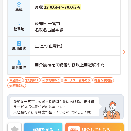
月収
23.0万円～30.0万円
給料
愛知県 一宮市
勤務地
名鉄名古屋本線
正社員(正職員)
雇用形態
■介護福祉実務者研修以上■経験不問
応募要件
車通勤可
未経験OK
研修制度あり
ボーナス・賞与あり
社会保険完備
交通費支給
愛知県一宮市に位置する訪問介護における、正社員
サービス提供責任者の募集です！
未経験可☆研修制度が整っているので安心して就業
していただけます！
ご興味ある方には、面接対策ポイントなど、さらに
詳細をお話しいたしますのでお気軽にご相談くださ
詳細を見る
無料
紹介してもらう