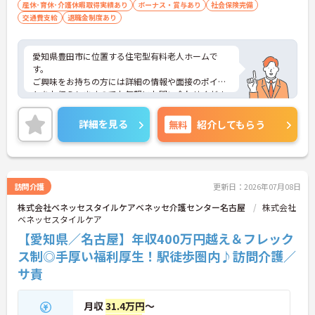
産休･育休･介護休暇取得実績あり
ボーナス・賞与あり
社会保険完備
交通費支給
退職金制度あり
愛知県豊田市に位置する住宅型有料老人ホームで
す。
ご興味をお持ちの方には詳細の情報や面接のポイン
トをお伝えしますのでお気軽にお問い合わせくださ
いませ。
詳細を見る
無料
紹介してもらう
訪問介護
更新日：2026年07月08日
株式会社ベネッセスタイルケアベネッセ介護センター名古屋
株式会社
ベネッセスタイルケア
【愛知県／名古屋】年収400万円越え＆フレック
ス制◎手厚い福利厚生！駅徒歩圏内♪訪問介護／
サ責
月収
31.4万円
～