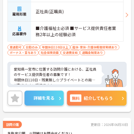
正社員(正職員)
雇用形態
■介護福祉士必須 ■サービス提供責任者業
応募要件
務2年以上の経験必須
車通勤可
日勤のみ
年間休日110日以上
産休･育休･介護休暇取得実績あり
ボーナス・賞与あり
社会保険完備
交通費支給
退職金制度あり
愛知県一宮市に位置する訪問介護における、正社員
のサービス提供責任者の募集です！
年間休日110日・残業無し☆プライベートとの両立
が取りやすい環境です！
ご興味ある方には、面接対策ポイントなど、さらに
詳細をお話しいたしますのでお気軽にご相談くださ
詳細を見る
無料
紹介してもらう
い。
訪問介護
更新日：2026年06月30日
名称非公開 ※詳細はお問合せください