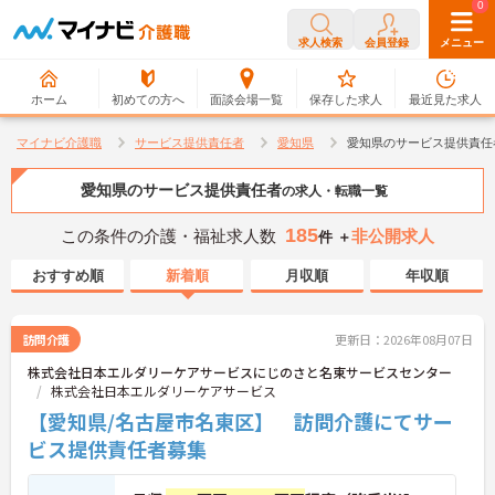
0
0
求人検索
会員登録
メニュー
ホーム
初めての方へ
面談会場一覧
保存した求人
最近見た求人
マイナビ介護職
サービス提供責任者
愛知県
愛知県のサービス提供責任
愛知県のサービス提供責任者
の求人・転職一覧
185
この条件の介護・福祉求人数
非公開求人
件 ＋
おすすめ順
新着順
月収順
年収順
訪問介護
更新日：2026年08月07日
株式会社日本エルダリーケアサービスにじのさと名東サービスセンター
株式会社日本エルダリーケアサービス
【愛知県/名古屋市名東区】 訪問介護にてサー
ビス提供責任者募集