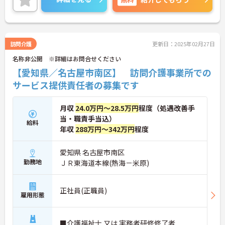
に詳細をお話しいたしますのでお気軽にご相談くだ
さい！
訪問介護
更新日：2025年02月27日
名称非公開 ※詳細はお問合せください
【愛知県／名古屋市南区】 訪問介護事業所での
サービス提供責任者の募集です
月収
24.0万円～28.5万円
程度（処遇改善手
当・職責手当込）
給料
年収
288万円～342万円
程度
愛知県 名古屋市南区
勤務地
ＪＲ東海道本線(熱海－米原)
正社員(正職員)
雇用形態
■介護福祉士 又は 実務者研修修了者