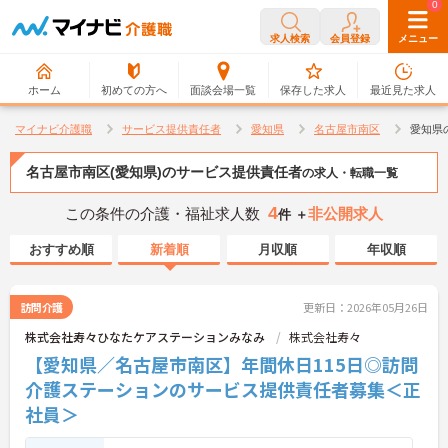
0
0
求人検索
会員登録
メニュー
ホーム
初めての方へ
面談会場一覧
保存した求人
最近見た求人
マイナビ介護職
サービス提供責任者
愛知県
名古屋市南区
愛知県
名古屋市南区(愛知県)のサービス提供責任者
の求人・転職一覧
4
この条件の介護・福祉求人数
非公開求人
件 ＋
おすすめ順
新着順
月収順
年収順
訪問介護
更新日：2026年05月26日
株式会社寿々ひなたケアステーションみなみ
株式会社寿々
【愛知県／名古屋市南区】年間休日115日◎訪問
介護ステーションのサービス提供責任者募集＜正
社員＞