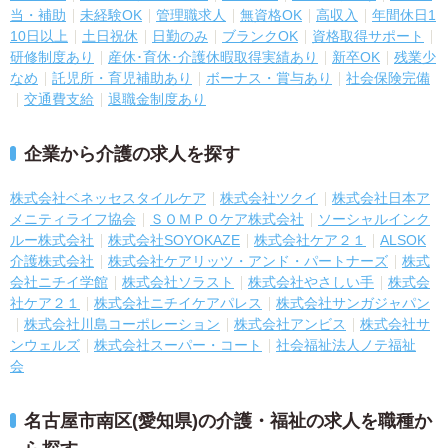
当・補助
未経験OK
管理職求人
無資格OK
高収入
年間休日1
10日以上
土日祝休
日勤のみ
ブランクOK
資格取得サポート
研修制度あり
産休･育休･介護休暇取得実績あり
新卒OK
残業少
なめ
託児所・育児補助あり
ボーナス・賞与あり
社会保険完備
交通費支給
退職金制度あり
企業から介護の求人を探す
株式会社ベネッセスタイルケア
株式会社ツクイ
株式会社日本ア
メニティライフ協会
ＳＯＭＰＯケア株式会社
ソーシャルインク
ルー株式会社
株式会社SOYOKAZE
株式会社ケア２１
ALSOK
介護株式会社
株式会社ケアリッツ・アンド・パートナーズ
株式
会社ニチイ学館
株式会社ソラスト
株式会社やさしい手
株式会
社ケア２１
株式会社ニチイケアパレス
株式会社サンガジャパン
株式会社川島コーポレーション
株式会社アンビス
株式会社サ
ンウェルズ
株式会社スーパー・コート
社会福祉法人ノテ福祉
会
名古屋市南区(愛知県)の介護・福祉の求人を職種か