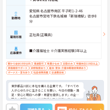
愛知県 名古屋市南区 平子町1-2-46
名古屋市営地下鉄名城線「新瑞橋駅」徒歩8
勤務地
分
正社員(正職員)
雇用形態
■介護福祉士 ※介護実務経験3年以上
応募要件
駅から徒歩10分以内
車通勤可
残業少なめ
日勤のみ
年間休日110日以上
資格取得サポート
研修制度あり
産休･育休･介護休暇取得実績あり
ボーナス・賞与あり
社会保険完備
交通費支給
東京都品川区に本社を構える企業です。「すべての
人が心ゆたかに生きることを願い、今日の感動・満
足・安心と明日への夢・希望を提供します」の企業
理念の実現に向け、地域包括ケアを推進していま
す。
ご興味のある方には、面接対策ポイントなど、さら
詳細を見る
無料
紹介してもらう