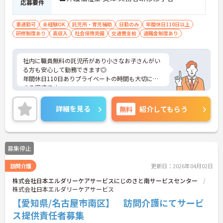
応募要件
車通勤可
未経験OK
託児所・育児補助
日勤のみ
年間休日110日以上
研修制度あり
高収入
社会保険完備
交通費支給
退職金制度あり
社内に職員無料の託児所があり小さなお子さんがい
る方も安心して勤務できます◎
年間休日110日ありプライベートの時間も大切にで
きる環境です
ご興味ある方には、面接対策ポイントなど、さらに
詳細をお話しいたしますのでお気軽にご相談くださ
詳細を見る
無料
紹介してもらう
い！
募集停止
訪問介護
更新日：2026年04月02日
株式会社日本エルダリーケアサービスにじのさと南サービスセンター
株式会社日本エルダリーケアサービス
【愛知県/名古屋市南区】 訪問介護にてサービ
ス提供責任者募集