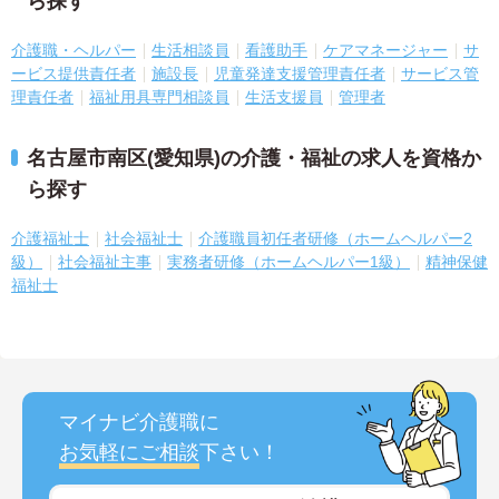
ら探す
介護職・ヘルパー
生活相談員
看護助手
ケアマネージャー
サ
ービス提供責任者
施設長
児童発達支援管理責任者
サービス管
理責任者
福祉用具専門相談員
生活支援員
管理者
名古屋市南区(愛知県)の介護・福祉の求人を資格か
ら探す
介護福祉士
社会福祉士
介護職員初任者研修（ホームヘルパー2
級）
社会福祉主事
実務者研修（ホームヘルパー1級）
精神保健
福祉士
マイナビ介護職に
お気軽にご相談
下さい！