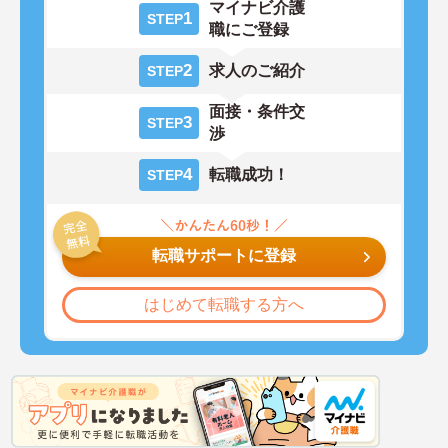
マイナビ介護
1
STEP
職にご登録
2
求人のご紹介
STEP
面接・条件交
3
STEP
渉
4
転職成功！
STEP
転職サポートに登録
はじめて転職する方へ