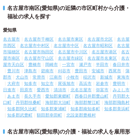
名古屋市南区(愛知県)の近隣の市区町村から介護・
福祉の求人を探す
愛知県
名古屋市
名古屋市千種区
名古屋市東区
名古屋市北区
名古屋
市西区
名古屋市中村区
名古屋市中区
名古屋市昭和区
名古屋
市瑞穂区
名古屋市熱田区
名古屋市中川区
名古屋市港区
名古
屋市南区
名古屋市守山区
名古屋市緑区
名古屋市名東区
名古
屋市天白区
豊橋市
岡崎市
一宮市
瀬戸市
半田市
春日井市
豊川市
津島市
碧南市
刈谷市
豊田市
安城市
西尾市
蒲
郡市
犬山市
常滑市
江南市
小牧市
稲沢市
新城市
東海市
大府市
知多市
知立市
尾張旭市
高浜市
岩倉市
豊明市
日進市
田原市
愛西市
清須市
北名古屋市
弥富市
みよし市
あま市
長久手市
愛知郡東郷町
西春日井郡豊山町
丹羽郡大
口町
丹羽郡扶桑町
海部郡大治町
海部郡蟹江町
海部郡飛島村
知多郡阿久比町
知多郡東浦町
知多郡南知多町
知多郡美浜町
知多郡武豊町
額田郡幸田町
北設楽郡豊根村
名古屋市南区(愛知県)の介護・福祉の求人を雇用形