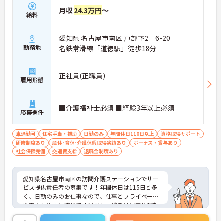
月収
24.3万円
～
給料
愛知県 名古屋市南区 戸部下2‐6-20
勤務地
名鉄常滑線「道徳駅」徒歩18分
正社員(正職員)
雇用形態
■介護福祉士必須 ■経験3年以上必須
応募要件
車通勤可
住宅手当・補助
日勤のみ
年間休日110日以上
資格取得サポート
研修制度あり
産休･育休･介護休暇取得実績あり
ボーナス・賞与あり
社会保険完備
交通費支給
退職金制度あり
愛知県名古屋市南区の訪問介護ステーションでサー
ビス提供責任者の募集です！年間休日は115日と多
く、日勤のみのお仕事なので、仕事とプライベート
を両立しやすい職場です◎また、残業は月平均3時
間程度なので、お仕事終わりの予定が立てやすいの