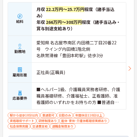
月収
22.2万円～25.7万円
程度（諸手当込
み）
給料
年収
266万円～308万円
程度（諸手当込み・
賞与別途支給あり）
愛知県 名古屋市南区 内田橋二丁目20番22
号 ウイング内田橋1階北側
勤務地
名鉄常滑線「豊田本町駅」徒歩3分
正社員(正職員)
雇用形態
■ヘルパー1級、介護職員実務者研修、介護
職員基礎研修、介護福祉士、正看護師、准
応募要件
看護師のいずれかをお持ちの方 ■普通自動
車又は自動二輪車免許
駅から徒歩10分以内
車通勤可
日勤のみ
年間休日110日以上
資格取得サポート
研修制度あり
産休･育休･介護休暇取得実績あり
社会保険完備
交通費支給
退職金制度あり