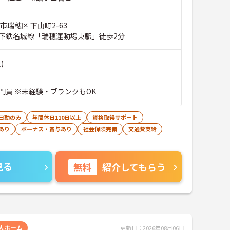
市瑞穂区 下山町2-63
下鉄名城線「瑞穂運動場東駅」徒歩2分
)
門員 ※未経験・ブランクもOK
日勤のみ
年間休日110日以上
資格取得サポート
あり
ボーナス・賞与あり
社会保険完備
交通費支給
見る
無料
紹介してもらう
人ホーム
更新日：2026年08月06日