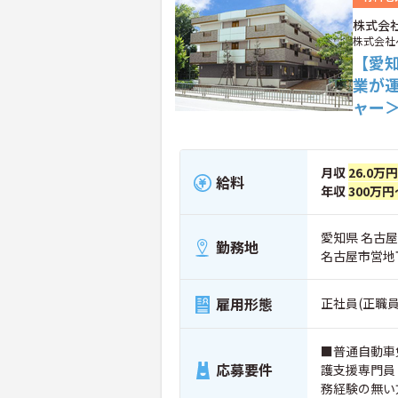
株式会
株式会社
【愛
業が
ャー
月収
26.0万円
給料
年収
300万円
愛知県 名古屋
勤務地
名古屋市営地
雇用形態
正社員(正職員
■普通自動車
応募要件
護支援専門員
務経験の無い