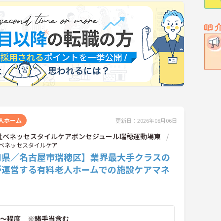
人ホーム
更新日：2026年08月06日
社ベネッセスタイルケアボンセジュール瑞穂運動場東
ベネッセスタイルケア
知県／名古屋市瑞穂区】業界最大手クラスの
が運営する有料老人ホームでの施設ケアマネ
ー
～程度 ※諸手当含む