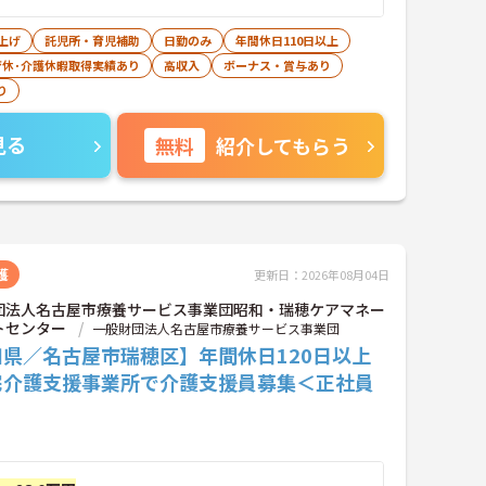
上げ
託児所・育児補助
日勤のみ
年間休日110日以上
育休･介護休暇取得実績あり
高収入
ボーナス・賞与あり
り
見る
無料
紹介してもらう
護
更新日：2026年08月04日
団法人名古屋市療養サービス事業団昭和・瑞穂ケアマネー
トセンター
一般財団法人名古屋市療養サービス事業団
知県／名古屋市瑞穂区】年間休日120日以上
宅介護支援事業所で介護支援員募集＜正社員