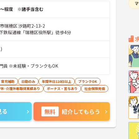
～程度 ※諸手当含む
市瑞穂区 汐路町2-13-2
下鉄桜通線「瑞穂区役所駅」徒歩4分
)
門員 ※未経験・ブランクもOK
・育児補助
日勤のみ
年間休日110日以上
ブランクOK
育休･介護休暇取得実績あり
ボーナス・賞与あり
社会保険完備
見る
無料
紹介してもらう