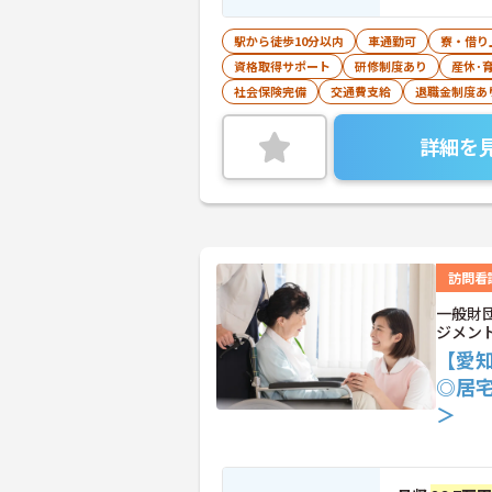
駅から徒歩10分以内
車通勤可
寮・借り
資格取得サポート
研修制度あり
産休･
社会保険完備
交通費支給
退職金制度あ
詳細を
訪問看
一般財
ジメン
【愛
◎居
＞