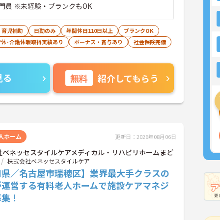
門員 ※未経験・ブランクもOK
・育児補助
日勤のみ
年間休日110日以上
ブランクOK
育休･介護休暇取得実績あり
ボーナス・賞与あり
社会保険完備
見る
無料
紹介してもらう
人ホーム
更新日：2026年08月06日
社ベネッセスタイルケアメディカル・リハビリホームまど
株式会社ベネッセスタイルケア
知県／名古屋市瑞穂区】業界最大手クラスの
が運営する有料老人ホームで施設ケアマネジ
募集！