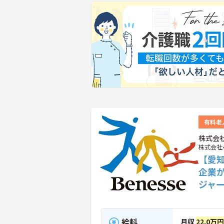
有料老
株式会
株式会社
【愛
企業
ジャ
給料
月収
22.0万円