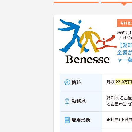
有料老
株式会
株式
【愛
企業
ャー
給料
月収
22.0万円
愛知県 名古屋
勤務地
名古屋市営地
雇用形態
正社員(正職員