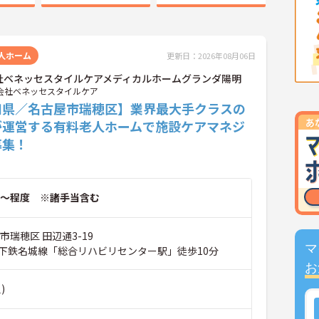
人ホーム
更新日：2026年08月06日
社ベネッセスタイルケアメディカルホームグランダ陽明
会社ベネッセスタイルケア
知県／名古屋市瑞穂区】業界最大手クラスの
が運営する有料老人ホームで施設ケアマネジ
募集！
～程度 ※諸手当含む
市瑞穂区 田辺通3-19
マ
下鉄名城線「総合リハビリセンター駅」徒歩10分
お
)