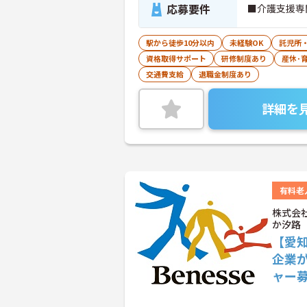
応募要件
■介護支援専
駅から徒歩10分以内
未経験OK
託児所
資格取得サポート
研修制度あり
産休･
交通費支給
退職金制度あり
詳細を
有料老
株式会
か汐路
【愛
企業
ャー