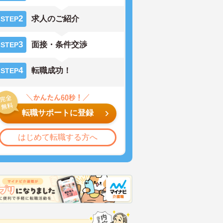
2
求人のご紹介
STEP
3
面接・条件交渉
STEP
4
転職成功！
STEP
転職サポートに登録
はじめて転職する方へ