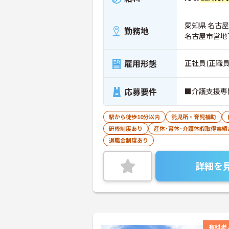
愛知県 名古屋
勤務地
名古屋市営地
雇用形態
正社員(正職員
応募要件
■介護支援専
駅から徒歩10分以内
託児所・育児補助
研修制度あり
産休･育休･介護休暇取得実績
退職金制度あり
詳細を
有料老