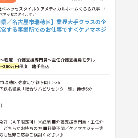
社ベネッセスタイルケアメディカルホームくらら八事
ベネッセスタイルケア
知県／名古屋市瑞穂区】業界大手クラスの企
運営する事業所でのお仕事です＜ケアマネジ
＞
～程度 介護支援専門員～主任介護支援員モデル
～360万円
程度 諸手当込
市瑞穂区 弥富町字緑ヶ岡11-36
下鉄名城線「総合リハビリセンター駅」徒歩6分
)
免許（ＡＴ限定可）※必須 ■介護支援専門員・主任介
 どちらかお持ちの方 ■経験不問／ケアマネジャー実
方も是非ご応募ご検討ください♪