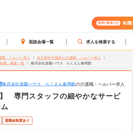
転職
無料!簡単1分
面談会場一覧
求人を検索する
護職・ヘルパー求人
名古屋市千種区の介護職・ヘルパー求人
転職・募集一覧
株式会社楽園ハウス らくえん春岡館
株式会社楽園ハウス らくえん春岡館
の介護職・ヘルパー求人
区】 専門スタッフの細やかなサービ
ーム
退職金制度あり