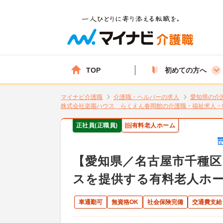
TOP
初めての方へ
マイナビ介護職
介護職・ヘルパーの求人
愛知県の介
株式会社楽園ハウス らくえん春岡館の介護職・福祉求人・
正社員(正職員)
有料老人ホーム
【愛知県／名古屋市千種
スを提供する有料老人ホ
車通勤可
無資格OK
社会保険完備
交通費支給