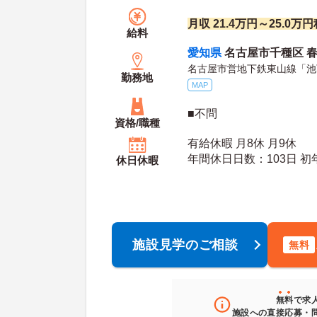
月収 21.4万円～25.0
給料
愛知県
名古屋市千種区 春
名古屋市営地下鉄東山線「池
勤務地
MAP
■不問
資格/職種
有給休暇 月8休 月9休
年間休日日数：103日 初年度有給日数：10日 最
休日休暇
大有給日数：20日
施設見学のご相談
無料
無料
で求
施設への直接応募・