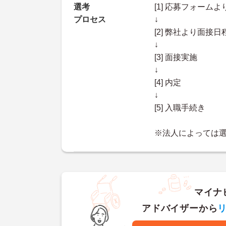
選考
[1] 応募フォーム
プロセス
↓
[2] 弊社より面
↓
[3] 面接実施
↓
[4] 内定
↓
[5] 入職手続き
※法人によっては
マイナ
アドバイザーから