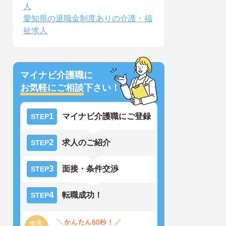
人
愛知県の退職金制度ありの介護・福
祉求人
マイナビ介護職に
お気軽にご相談
下さい！
1
マイナビ介護職にご登録
STEP
2
求人のご紹介
STEP
3
面接・条件交渉
STEP
4
転職成功！
STEP