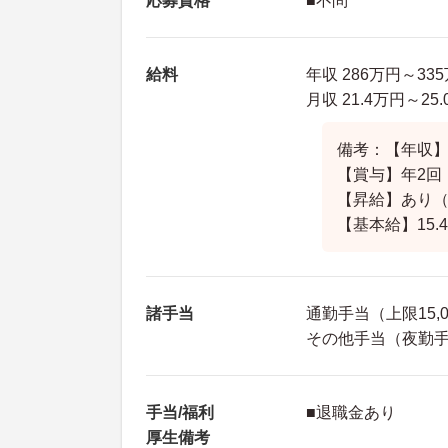
応募資格
■不問
給料
年収 286万円～3
月収 21.4万円～2
備考：【年収】2
【賞与】年2回
【昇給】あり
【基本給】15.
諸手当
通勤手当（上限15,
その他手当（夜勤手当
手当/福利
■退職金あり
厚生備考