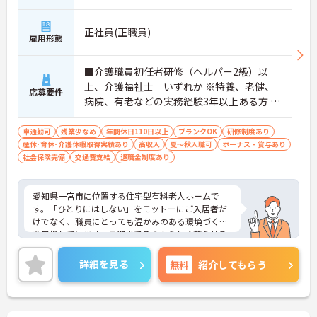
正社員(正職員)
雇用形態
■介護職員初任者研修（ヘルパー2級）以
上、介護福祉士 いずれか ※特養、老健、
応募要件
病院、有老などの実務経験3年以上ある方 ※
ブランク可
車通勤可
残業少なめ
年間休日110日以上
ブランクOK
研修制度あり
産休･育休･介護休暇取得実績あり
高収入
夏～秋入職可
ボーナス・賞与あり
社会保険完備
交通費支給
退職金制度あり
愛知県一宮市に位置する住宅型有料老人ホームで
す。「ひとりにはしない」をモットーにご入居者だ
けでなく、職員にとっても温かみのある環境づくり
を目指しています。最期までその人らしく暮らせる
ように、看護師、介護士が連携してケアをしており
ます。年間休日110日以上あり、しっかり働いてし
詳細を見る
無料
紹介してもらう
っかり休める、社員にとって理想の働き方を実現で
きます。年収は400万円以上の高水準で、頑張りが
しっかりとお給与にも反映されます。ご興味のある
方には、面接対策ポイントなど、さらに詳細をお話