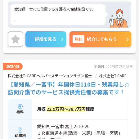
愛知県一宮市に位置する介護老人保健施設です。
ご興味をお持ちの方には詳細の情報や面接のポイン
トをお伝えしますのでお気軽にお問い合わせくださ
詳細を見る
無料
紹介してもらう
いませ。
訪問介護
更新日：2026年07月06日
株式会社T-CAREヘルパーステーションサザン富士
株式会社T-CARE
【愛知県／一宮市】年間休日110日・残業無し☆
訪問介護でのサービス提供責任者の募集です！
月収
22.9万円～38.7万円
程度
給料
愛知県 一宮市 富士2-10-20
ＪＲ東海道本線(熱海－米原)「尾張一宮駅」
勤務地