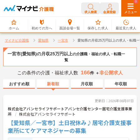
0
0
求人検索
会員登録
メニュー
ホーム
初めての方へ
面談会場一覧
保存した求人
最近見た求人
マイナビ介護職
愛知県
一宮市
愛知県の月収25万円以上の求人・転職一
一宮市(愛知県)の月収25万円以上
の介護職・福祉の求人・転職一
覧
166
この条件の介護・福祉求人数
非公開求人
件 ＋
おすすめ順
新着順
月収順
年収順
更新日：2026年08月07日
株式会社アバンセライフサポートアバンセ介護センター居宅介護支援事業
所
株式会社アバンセライフサポート
【愛知県／一宮市】土日祝休み♪居宅介護支援事
業所にてケアマネジャーの募集