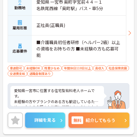
愛知県 一宮市 奥町字宮前４４－１
勤務地
名鉄尾西線「奥町駅」バス・車5分
正社員(正職員)
雇用形態
■介護職員初任者研修（ヘルパー2級）以上
の資格をお持ちの方 ■未経験の方も応募可
応募要件
能
車通勤可
未経験OK
残業少なめ
年間休日110日以上
高収入
社会保険完備
交通費支給
退職金制度あり
愛知県一宮市に位置する住宅型有料老人ホームで
す。
未経験の方やブランクのある方も歓迎しているた
め、これから介護のお仕事に挑戦したい方にもおす
すめの求人です。住宅型有料老人ホームへの訪問介
護なので、ご利用者様一人ひとりに寄り添ったケア
詳細を見る
無料
紹介してもらう
が実践できます。また、クリニック併設で医師や看
護師との連携体制も整っており、安心して業務に取
り組める環境です。年齢を問わず活躍できる職場で