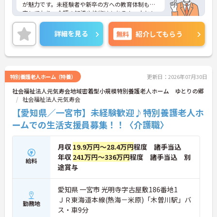
が魅力です。未経験者や新卒の方への教育体制も充
実しており、介護の知識や技術はもちろん、人とし
ても成長できる環境が整っています。地域社会に貢
献しながら、やりがいを持って長く活躍したい方に
詳細を見る
無料
紹介してもらう
おすすめの職場です。
特別養護老人ホーム（特養）
更新日：2026年07月30日
社会福祉法人元気寿会地域密着型小規模特別養護老人ホーム ゆとりの郷
社会福祉法人元気寿会
【愛知県／一宮市】未経験歓迎♪特別養護老人ホ
ームでの生活支援員募集！！〈介護職〉
月収
19.9万円～28.4万円
程度 諸手当込
年収
241万円～336万円
程度 諸手当込 別
給料
途賞与
愛知県 一宮市 光明寺字古屋敷186番地1
ＪＲ東海道本線(熱海－米原)「木曽川駅」バ
勤務地
ス・車9分