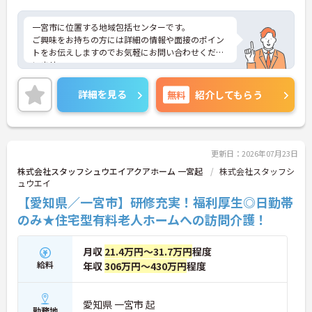
一宮市に位置する地域包括センターです。
ご興味をお持ちの方には詳細の情報や面接のポイン
トをお伝えしますのでお気軽にお問い合わせくださ
いませ。
詳細を見る
無料
紹介してもらう
更新日：2026年07月23日
株式会社スタッフシュウエイアクアホーム 一宮起
株式会社スタッフシ
ュウエイ
【愛知県／一宮市】研修充実！福利厚生◎日勤帯
のみ★住宅型有料老人ホームへの訪問介護！
月収
21.4万円～31.7万円
程度
給料
年収
306万円～430万円
程度
愛知県 一宮市 起
勤務地