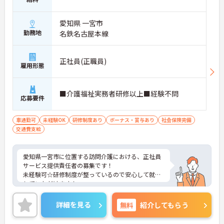
愛知県 一宮市
勤務地
名鉄名古屋本線
正社員(正職員)
雇用形態
■介護福祉実務者研修以上■経験不問
応募要件
車通勤可
未経験OK
研修制度あり
ボーナス・賞与あり
社会保険完備
交通費支給
愛知県一宮市に位置する訪問介護における、正社員
サービス提供責任者の募集です！
未経験可☆研修制度が整っているので安心して就業
していただけます！
ご興味ある方には、面接対策ポイントなど、さらに
詳細をお話しいたしますのでお気軽にご相談くださ
詳細を見る
無料
紹介してもらう
い。