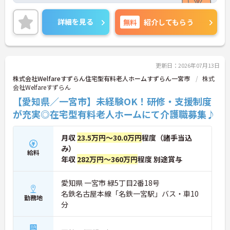
詳細を見る
無料
紹介してもらう
更新日：2026年07月13日
株式会社Welfareすずらん住宅型有料老人ホームすずらん一宮市
株式
会社Welfareすずらん
【愛知県／一宮市】未経験OK！研修・支援制度
が充実◎在宅型有料老人ホームにて介護職募集♪
月収
23.5万円～30.0万円
程度（諸手当込
み）
給料
年収
282万円～360万円
程度 別途賞与
愛知県 一宮市 緑5丁目2番18号
名鉄名古屋本線「名鉄一宮駅」バス・車10
勤務地
分