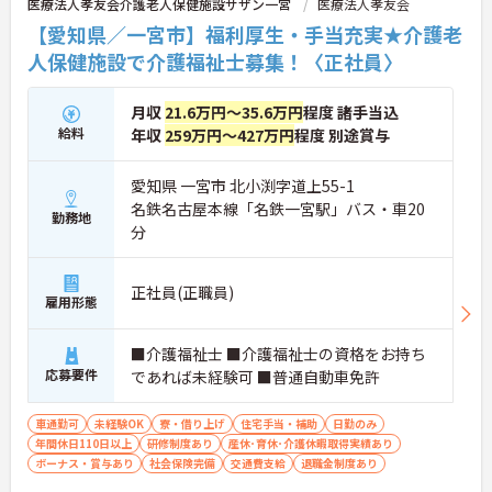
医療法人孝友会介護老人保健施設サザン一宮
医療法人孝友会
【愛知県／一宮市】福利厚生・手当充実★介護老
人保健施設で介護福祉士募集！〈正社員〉
月収
21.6万円～35.6万円
程度 諸手当込
給料
年収
259万円～427万円
程度 別途賞与
愛知県 一宮市 北小渕字道上55-1
名鉄名古屋本線「名鉄一宮駅」バス・車20
勤務地
分
正社員(正職員)
雇用形態
■介護福祉士 ■介護福祉士の資格をお持ち
応募要件
であれば未経験可 ■普通自動車免許
車通勤可
未経験OK
寮・借り上げ
住宅手当・補助
日勤のみ
年間休日110日以上
研修制度あり
産休･育休･介護休暇取得実績あり
ボーナス・賞与あり
社会保険完備
交通費支給
退職金制度あり