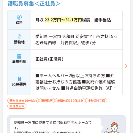
護職員募集＜正社員＞
月収
22.2万円～31.1万円
程度 諸手当込
給料
愛知県 一宮市 大和町 苅安賀字上西之杁15-2
勤務地
名鉄尾西線「苅安賀駅」徒歩7分
正社員(正職員)
雇用形態
■ホームヘルパー2級 以上お持ちの方 ■介
護福祉士お持ちの方優遇 ■訪問介護の経験
応募要件
は問いません ■普通自動車運転免許（AT限
定可）
駅から徒歩10分以内
車通勤可
年間休日110日以上
社会保険完備
交通費支給
愛知県一宮市に位置する住宅型有料老人ホームで
す。
訪問介護のご経験がない方も大歓迎です♪