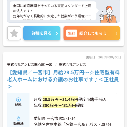
全国に施設展開を行っている東証スタンダード上場
の法人です！
定年制がなく長期的に安定した就業が叶う環境で
す。人間関係が良好で、職員同士が認め合う文化が
根付いています。
ご興味のある方には、面接対策ポイントなど、さら
詳細を見る
無料
紹介してもらう
に詳細をご案内しますのでお気軽にご相談くださ
い！
更新日：2026年08月06日
株式会社アンビス医心館 一宮
株式会社アンビス
【愛知県／一宮市】月給29.5万円～☆住宅型有料
老人ホームにおける介護のお仕事です♪＜正社員
＞
月収
29.5万円～31.4万円
程度※諸手当込
給料
年収
380万円～431万円
程度
愛知県 一宮市 緑5-1-14
勤務地
名鉄名古屋本線「名鉄一宮駅」バス・車7分