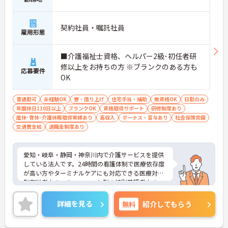
契約社員・嘱託社員
雇用形態
■介護福祉士資格、ヘルパー2級･初任者研
修以上をお持ちの方 ※ブランクのある方も
応募要件
OK
車通勤可
未経験OK
寮・借り上げ
住宅手当・補助
無資格OK
日勤のみ
年間休日110日以上
ブランクOK
資格取得サポート
研修制度あり
産休･育休･介護休暇取得実績あり
高収入
ボーナス・賞与あり
社会保険完備
交通費支給
退職金制度あり
愛知・岐阜・静岡・神奈川内で介護サービスを提供
している法人です。24時間の看護体制で医療依存度
が高い方やターミナルケアにも対応できる医療対応
型有料老人ホーム、ユニット型の特別養護老人ホー
ムを運営しています。利用者様とスタッフとの距離
も近く、一人ひとりに寄り添ったケアが実現できま
詳細を見る
無料
紹介してもらう
す。福利厚生も整っており長く安心してご就業でき
る環境です。ご興味ある方には、面接対策ポイント
など、さらに詳細をお話しいたしますのでお気軽に