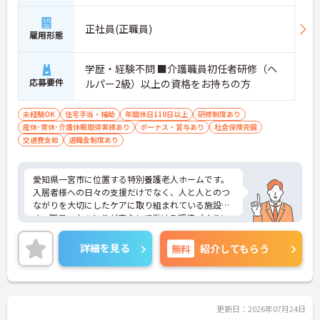
正社員(正職員)
雇用形態
学歴・経験不問 ■介護職員初任者研修（ヘ
応募要件
ルパー2級）以上の資格をお持ちの方
未経験OK
住宅手当・補助
年間休日110日以上
研修制度あり
産休･育休･介護休暇取得実績あり
ボーナス・賞与あり
社会保険完備
交通費支給
退職金制度あり
愛知県一宮市に位置する特別養護老人ホームです。
入居者様への日々の支援だけでなく、人と人とのつ
ながりを大切にしたケアに取り組まれている施設で
す。職員一人ひとりが安心して働ける環境づくりに
も力を入れており、「利用者様のためにできること
を考えたい」「信頼関係を築きながら支援に携わり
詳細を見る
無料
紹介してもらう
たい」という方におすすめの職場です。介護や生活
支援の技術だけでなく、相手に寄り添う姿勢を大切
にしながら成長していきたい方は、ぜひご検討くだ
さい。
更新日：2026年07月24日