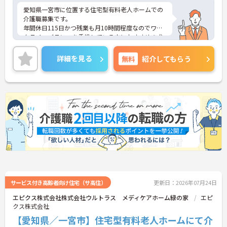
愛知県一宮市に位置する住宅型有料老人ホームでの
介護職募集です。
年間休日115日かつ残業も月10時間程度なのでワー
クライフバランスを重視している方におすすめの求
人です。
ご興味のある方はご面接のポイントお伝えしますの
詳細を見る
無料
紹介してもらう
でご気軽にお問合せください。
サービス付き高齢者向け住宅（サ高住）
更新日：2026年07月24日
エピクス株式会社株式会社ウルトラス メディケアホーム緑の家
エピ
クス株式会社
【愛知県／一宮市】住宅型有料老人ホームにて介