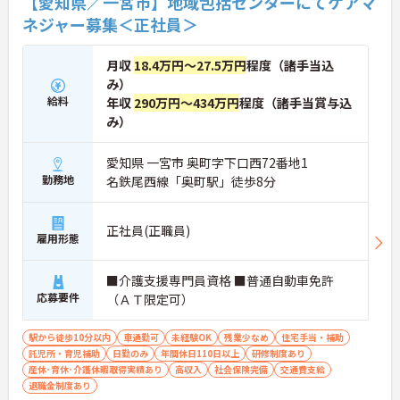
【愛知県／一宮市】地域包括センターにてケアマ
ネジャー募集＜正社員＞
月収
18.4万円～27.5万円
程度（諸手当込
み）
給料
年収
290万円～434万円
程度（諸手当賞与込
み）
愛知県 一宮市 奥町字下口西72番地1
勤務地
名鉄尾西線「奥町駅」徒歩8分
正社員(正職員)
雇用形態
■介護支援専門員資格 ■普通自動車免許
応募要件
（ＡＴ限定可）
駅から徒歩10分以内
車通勤可
未経験OK
残業少なめ
住宅手当・補助
託児所・育児補助
日勤のみ
年間休日110日以上
研修制度あり
産休･育休･介護休暇取得実績あり
高収入
社会保険完備
交通費支給
退職金制度あり