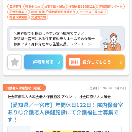
車通勤可
残業少なめ
住宅手当・補助
年間休日110日以上
資格取得サポート
研修制度あり
産休･育休･介護休暇取得実績あり
ボーナス・賞与あり
社会保険完備
交通費支給
＼未経験でも挑戦しやすい安心職場です♪／
愛知県一宮市にある住宅有料老人ホームでの介護士
募集です！身体介助から生活支援、レクリエーショ
ンまで幅広いケアに対応できる体制があり、入居者
様一人ひとりに寄り添った支援を大切にしている環
境が整っています。また、年間休日や各種手当も整
詳細を見る
無料
紹介してもらう
っており、「無理なく長く働ける」環境づくりに力
を入れているのも魅力です。これから介護職にチャ
レンジしたい方にもおすすめです！
介護老人保健施設（老健）
更新日：2026年07月15日
社会医療法人大雄会老人保健施設 アウン
社会医療法人大雄会
■ しっかり休めて安心勤務♪
【愛知県／一宮市】年間休日122日！院内保育室
無理のない働き方を大切にしています！
あり◎介護老人保健施設にて介護福祉士募集で
・年間休日115日でしっかりお休み確保
す！
・複数シフトで業務の偏りが出にくい環境
・社会保険＆各種手当も充実
→ 安定した生活と働き方が叶います