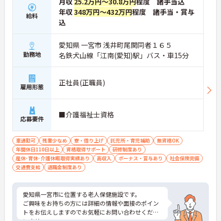
月収
25.2万円～30.8万円
程度 諸手当込
年収
348万円～432万円
程度 諸手当・賞与
■ 未経験からでも安心スタート
給料
込
これから始めたい方も大歓迎！
・段階的に業務を覚えられる環境
愛知県 一宮市 浅井町尾関同者１６５
・幅広いケアを通じて基礎力アップ
勤務地
名鉄犬山線「江南(愛知)駅」バス・車15分
→ 介護デビューにもぴったりです
■ 利用者様にしっかり向き合える環境
正社員(正職員)
雇用形態
関わる時間を大切にしています！
・入浴・食事・排泄など生活全般に関わる業務
・レクリエーションで交流の機会あり
■介護福祉士資格
応募要件
・暮らしに寄り添う支援ができる環境
→ やりがいを感じやすい職場です
車通勤可
残業少なめ
寮・借り上げ
託児所・育児補助
無資格OK
■ 手当充実で収入も安定◎
年間休日110日以上
資格取得サポート
研修制度あり
産休･育休･介護休暇取得実績あり
高収入
ボーナス・賞与あり
社会保険完備
頑張りが収入につながります！
交通費支給
退職金制度あり
・処遇手当や調整手当あり
・資格に応じた手当で収入アップ
・住宅・扶養手当など生活面もサポート
愛知県一宮市に位置する老人保健施設です。
→ 安心して長く働ける収入体系です
ご興味をお持ちの方には詳細の情報や面接のポイン
トをお伝えしますのでお気軽にお問い合わせくださ
いませ。