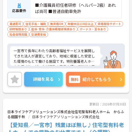
■介護職員初任者研修（ヘルパー2級）あれ
応募要件
ば尚可 ■普通自動車免許
車通勤可
住宅手当・補助
無資格OK
年間休日110日以上
資格取得サポート
研修制度あり
産休･育休･介護休暇取得実績あり
ボーナス・賞与あり
社会保険完備
交通費支給
一宮市で長年にわたり高齢者福祉サービスを展開し
てきた法人が運営しており、地域に根差した安定し
た環境のもとで働ける施設です。特別養護老人ホー
ムやデイサービスなど複数の事業を通じて地域の高
齢者支援を担っており、これまで培ってきた運営実
績とノウハウが活かされています。
詳細を見る
無料
紹介してもらう
また、法人としての経営基盤がしっかりしている点
も魅力の一つです。福利厚生の整備にも力を入れて
おり、腰を据えて働きたい方にとって安心感のある
環境といえるでしょう。利用者様一人ひとりに寄り
添う介護を実践しながら、安定した環境で長くキャ
更新日：2026年07月30日
リアを築いていきたい方におすすめの求人です。
日本ライフケアソリューションズ株式会社住宅型有料老人ホーム からふ
る庭園千秋
日本ライフケアソリューションズ株式会社
【愛知県／一宮市】残業ほぼ無し♪住宅型有料老
人ホームでの常勤のお仕事です！〈介護職〉