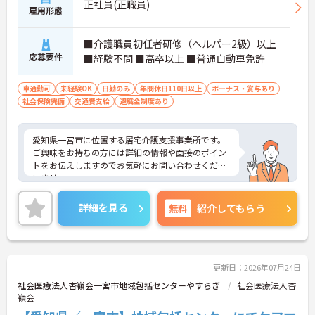
正社員(正職員)
雇用形態
■介護職員初任者研修（ヘルパー2級）以上
応募要件
■経験不問 ■高卒以上 ■普通自動車免許
車通勤可
未経験OK
日勤のみ
年間休日110日以上
ボーナス・賞与あり
社会保険完備
交通費支給
退職金制度あり
愛知県一宮市に位置する居宅介護支援事業所です。
ご興味をお持ちの方には詳細の情報や面接のポイン
トをお伝えしますのでお気軽にお問い合わせくださ
いませ。
詳細を見る
無料
紹介してもらう
更新日：2026年07月24日
社会医療法人杏嶺会一宮市地域包括センターやすらぎ
社会医療法人杏
嶺会