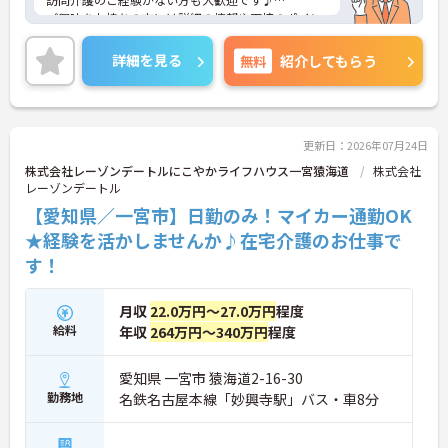
ご興味をお持ちの方には詳細の情報や面接のポイン
トをお伝えしますのでお気軽にお問い合わせくださ
いませ。
詳細を見る
無料
紹介してもらう
更新日：2026年07月24日
株式会社レーゾンデートルにこやかライフハウス一宮猿海道
株式会社
レーゾンデートル
【愛知県／一宮市】日勤のみ！マイカー通勤OK
★経験を活かしませんか♪在宅介護のお仕事で
す！
月収
22.0万円～27.0万円
程度
給料
年収
264万円～340万円
程度
愛知県 一宮市 猿海道2-16-30
勤務地
名鉄名古屋本線「妙興寺駅」バス・車8分