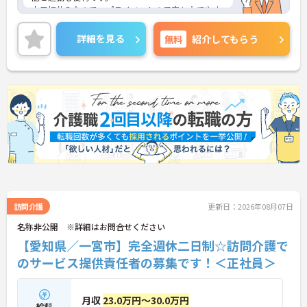
土日祝休みなので、プライベートの予定も立てやす
い環境です。
ご興味をお持ちの方はお気軽にお問い合わせくださ
詳細を見る
無料
紹介してもらう
い。
訪問介護
更新日：2026年08月07日
名称非公開 ※詳細はお問合せください
【愛知県／一宮市】完全週休二日制☆訪問介護で
のサービス提供責任者の募集です！＜正社員＞
月収
23.0万円～30.0万円
給料