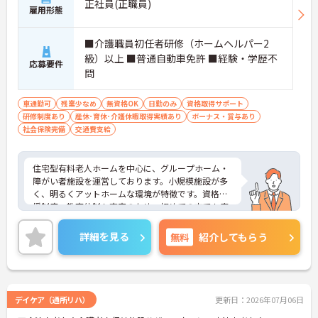
正社員(正職員)
雇用形態
■介護職員初任者研修（ホームヘルパー2
級）以上 ■普通自動車免許 ■経験・学歴不
応募要件
問
車通勤可
残業少なめ
無資格OK
日勤のみ
資格取得サポート
研修制度あり
産休･育休･介護休暇取得実績あり
ボーナス・賞与あり
社会保険完備
交通費支給
住宅型有料老人ホームを中心に、グループホーム・
障がい者施設を運営しております。小規模施設が多
く、明るくアットホームな環境が特徴です。資格支
援制度・教育体制も充実のため、初めての方でも安
心して就業ができます。またリーダーや施設長など
キャリアップもあり、長期就業しながら、キャリア
詳細を見る
無料
紹介してもらう
形成ができる求人です。気になる方はぜひお問い合
わせください。
デイケア（通所リハ）
更新日：2026年07月06日