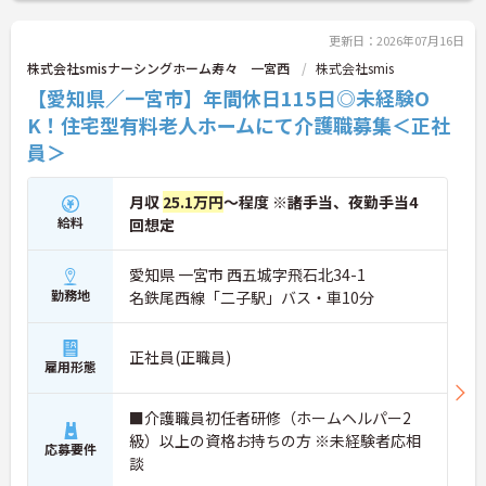
ご相談ください！
更新日：2026年07月16日
株式会社smisナーシングホーム寿々 一宮西
株式会社smis
【愛知県／一宮市】年間休日115日◎未経験O
K！住宅型有料老人ホームにて介護職募集＜正社
員＞
月収
25.1万円
～程度 ※諸手当、夜勤手当4
給料
回想定
愛知県 一宮市 西五城字飛石北34-1
勤務地
名鉄尾西線「二子駅」バス・車10分
正社員(正職員)
雇用形態
■介護職員初任者研修（ホームヘルパー2
級）以上の資格お持ちの方 ※未経験者応相
応募要件
談