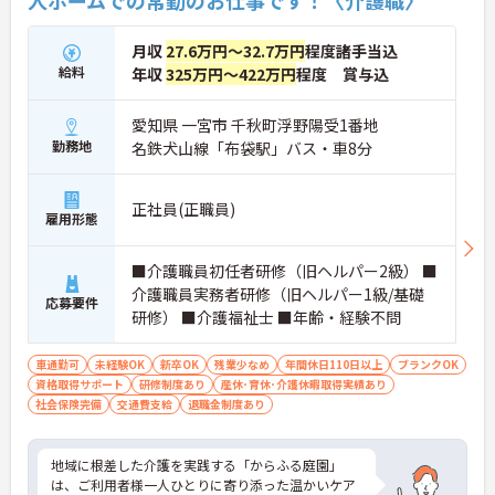
月収
27.6万円～32.7万円
程度諸手当込
給料
年収
325万円～422万円
程度 賞与込
愛知県 一宮市 千秋町浮野陽受1番地
勤務地
名鉄犬山線「布袋駅」バス・車8分
正社員(正職員)
雇用形態
■介護職員初任者研修（旧ヘルパー2級） ■
介護職員実務者研修（旧ヘルパー1級/基礎
応募要件
研修） ■介護福祉士 ■年齢・経験不問
車通勤可
未経験OK
新卒OK
残業少なめ
年間休日110日以上
ブランクOK
資格取得サポート
研修制度あり
産休･育休･介護休暇取得実績あり
社会保険完備
交通費支給
退職金制度あり
地域に根差した介護を実践する「からふる庭園」
は、ご利用者様一人ひとりに寄り添った温かいケア