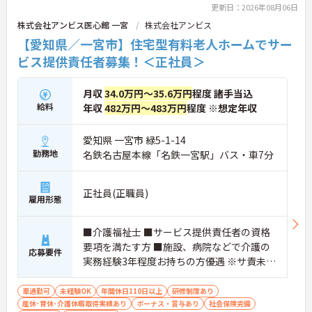
しいたしますのでお気軽にご相談ください！
更新日：2026年08月06日
株式会社アンビス医心館 一宮
株式会社アンビス
【愛知県／一宮市】住宅型有料老人ホームでサー
ビス提供責任者募集！＜正社員＞
月収
34.0万円～35.6万円
程度 諸手当込
給料
年収
482万円～483万円
程度 ※想定年収
愛知県 一宮市 緑5-1-14
勤務地
名鉄名古屋本線「名鉄一宮駅」バス・車7分
正社員(正職員)
雇用形態
■介護福祉士 ■サービス提供責任者の資格
要項を満たす方 ■施設、病院などで介護の
応募要件
実務経験3年程度お持ちの方優遇 ※サ責未経
験スタートの実績多数
車通勤可
未経験OK
年間休日110日以上
研修制度あり
産休･育休･介護休暇取得実績あり
ボーナス・賞与あり
社会保険完備