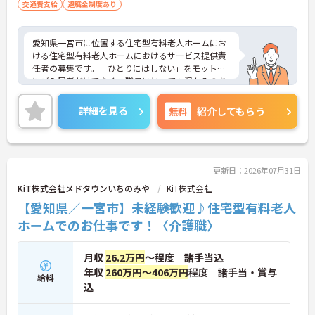
交通費支給
退職金制度あり
愛知県一宮市に位置する住宅型有料老人ホームにお
ける住宅型有料老人ホームにおけるサービス提供責
任者の募集です。「ひとりにはしない」をモットー
にご入居者だけでなく、職員にとっても温かみのあ
る環境づくりを目指しています。
ご利用者一人ひとりに寄り添ってサービスを提供し
詳細を見る
無料
紹介してもらう
ていただける方を募集しています。サービス提供責
任者の経験がなくスタートされた方も多数いらっし
ゃいます。
ご興味のある方には、面接対策ポイントなど、さら
に詳細をお話しいたしますのでお気軽にご相談くだ
更新日：2026年07月31日
さい！
KiT株式会社メドタウンいちのみや
KiT株式会社
【愛知県／一宮市】未経験歓迎♪住宅型有料老人
ホームでのお仕事です！〈介護職〉
月収
26.2万円
～程度 諸手当込
年収
260万円～406万円
程度 諸手当・賞与
給料
込