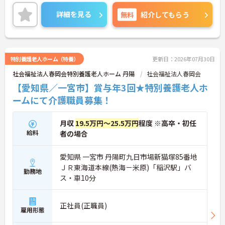
すめの求人です。住宅型有料老人ホームへの訪問介
護なので、ご利用者様一人ひとりに寄り添ったケア
詳細を見る
無料
紹介してもらう
が実践できます。また、クリニック併設で医師や看
護師との連携体制も整っており、安心して業務に取
り組める環境です。年齢を問わず活躍できる職場で
すので、介護の資格や経験を活かしたい方にもぜひ
ご検討いただきたい求人です。
特別養護老人ホーム（特養）
更新日：2026年07月30日
社会福祉法人春岡会特別養護老人ホーム 丹陽
社会福祉法人春岡会
【愛知県／一宮市】賞与年3回★特別養護老人ホ
ームにて介護職員募集！
月収
19.5万円～25.5万円
程度 ※高卒・初任
給料
者の場合
愛知県 一宮市 丹陽町九日市場新猫塚85番地
ＪＲ東海道本線(熱海－米原)「稲沢駅」バ
勤務地
ス・車10分
正社員(正職員)
雇用形態