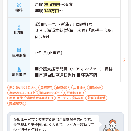
月収
25.6万円
～程度
給料
年収
348万円
～
愛知県 一宮市 新生3丁目9番1号
ＪＲ東海道本線(熱海－米原)「尾張一宮駅」
勤務地
徒歩6分
正社員(正職員)
雇用形態
■介護支援専門員（ケアマネジャー）資格
応募要件
■普通自動車運転免許 ■経験不問
駅から徒歩10分以内
車通勤可
未経験OK
土日祝休
日勤のみ
年間休日110日以上
資格取得サポート
研修制度あり
産休･育休･介護休暇取得実績あり
ボーナス・賞与あり
社会保険完備
交通費支給
愛知県一宮市に位置する居宅介護支援事業所です。
最寄駅より徒歩圏内にくわえて、マイカー通勤も可
能と通勤も便利です。