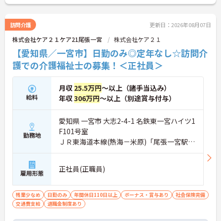
訪問介護
更新日：2026年08月07日
株式会社ケア２１ケア21尾張一宮
株式会社ケア２１
【愛知県／一宮市】日勤のみ◎定年なし☆訪問介
護での介護福祉士の募集！＜正社員＞
月収
25.5万円
～以上（諸手当込み）
給料
年収
306万円
～以上（別途賞与付与）
愛知県 一宮市 大志2-4-1 名鉄東一宮ハイツ1
F101号室
勤務地
ＪＲ東海道本線(熱海－米原)「尾張一宮駅」
徒歩12分
正社員(正職員)
雇用形態
残業少なめ
日勤のみ
年間休日110日以上
ボーナス・賞与あり
社会保険完備
交通費支給
退職金制度あり