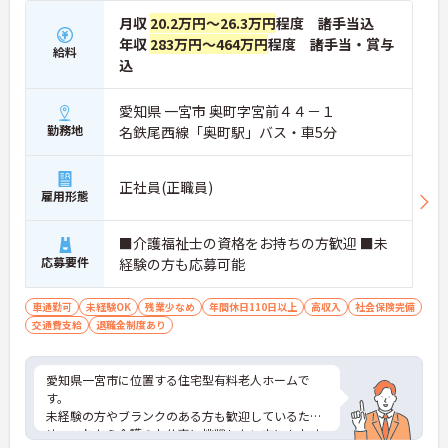
月収
20.2万円～26.3万円
程度 諸手当込
年収
283万円～464万円
程度 諸手当・賞与
給料
込
愛知県 一宮市 奥町字宮前４４－１
勤務地
名鉄尾西線「奥町駅」バス・車5分
正社員(正職員)
雇用形態
■介護福祉士の資格をお持ちの方歓迎 ■未
応募要件
経験の方も応募可能
車通勤可
未経験OK
残業少なめ
年間休日110日以上
高収入
社会保険完備
交通費支給
退職金制度あり
愛知県一宮市に位置する住宅型有料老人ホームで
す。
未経験の方やブランクのある方も歓迎しているた
め、これから介護のお仕事に挑戦したい方にもおす