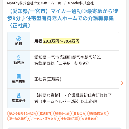
Mpathy株式会社ウェルホーム一宮
Mpathy株式会社
【愛知県/一宮市】マイカー通勤◎最寄駅から徒
歩9分♪住宅型有料老人ホームでの介護職募集
〈正社員〉
月収
29.3万円～39.4万円
給料
愛知県 一宮市 萩原町朝宮字朝宮前21
勤務地
名鉄尾西線「二子駅」徒歩9分
正社員(正職員)
雇用形態
【必要な資格】 ・介護職員初任者研修修了
応募要件
者（ホームヘルパー2級）以上必須
駅から徒歩10分以内
車通勤可
残業少なめ
日勤のみ
研修制度あり
夏～秋入職可
ボーナス・賞与あり
社会保険完備
交通費支給