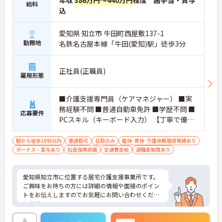
年収
386万円～440万円
程度 諸手当・賞与
給料
込
愛知県 知立市 牛田町西屋敷137-1
勤務地
名鉄名古屋本線「牛田(愛知)駅」徒歩3分
正社員(正職員)
雇用形態
■介護支援専門員（ケアマネジャー） ■実
務経験不問 ■普通自動車免許 ■学歴不問 ■
応募要件
PCスキル（キーボード入力） 【丁寧で優し
い指導】未経験やブランクがあっても丁寧
に指導しますのでご安心下さい。
駅から徒歩10分以内
車通勤可
日勤のみ
産休･育休･介護休暇取得実績あり
ボーナス・賞与あり
社会保険完備
交通費支給
退職金制度あり
愛知県知立市に位置する居宅介護支援事業所です。
ご興味をお持ちの方には詳細の情報や面接のポイン
トをお伝えしますのでお気軽にお問い合わせくださ
いませ。