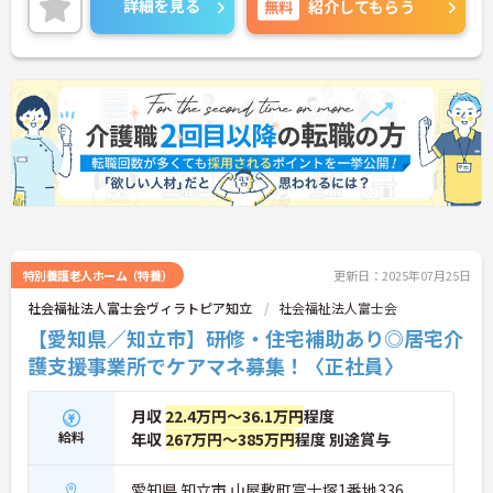
詳細を見る
無料
紹介してもらう
特別養護老人ホーム（特養）
更新日：2025年07月25日
社会福祉法人富士会ヴィラトピア知立
社会福祉法人富士会
【愛知県／知立市】研修・住宅補助あり◎居宅介
護支援事業所でケアマネ募集！〈正社員〉
月収
22.4万円～36.1万円
程度
給料
年収
267万円～385万円
程度 別途賞与
愛知県 知立市 山屋敷町富士塚1番地336