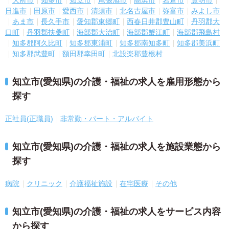
大府市
知多市
知立市
尾張旭市
高浜市
岩倉市
豊明市
日進市
田原市
愛西市
清須市
北名古屋市
弥富市
みよし市
あま市
長久手市
愛知郡東郷町
西春日井郡豊山町
丹羽郡大
口町
丹羽郡扶桑町
海部郡大治町
海部郡蟹江町
海部郡飛島村
知多郡阿久比町
知多郡東浦町
知多郡南知多町
知多郡美浜町
知多郡武豊町
額田郡幸田町
北設楽郡豊根村
知立市(愛知県)の介護・福祉の求人を雇用形態から
探す
正社員(正職員)
非常勤・パート・アルバイト
知立市(愛知県)の介護・福祉の求人を施設業態から
探す
病院
クリニック
介護福祉施設
在宅医療
その他
知立市(愛知県)の介護・福祉の求人をサービス内容
から探す