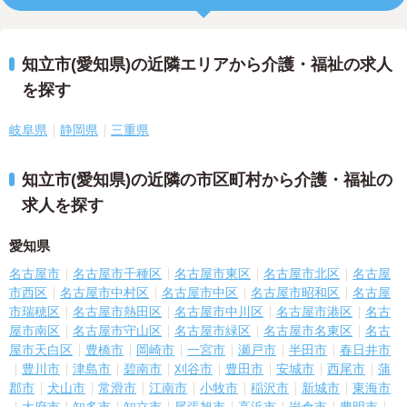
知立市(愛知県)の近隣エリアから介護・福祉の求人
を探す
岐阜県
静岡県
三重県
知立市(愛知県)の近隣の市区町村から介護・福祉の
求人を探す
愛知県
名古屋市
名古屋市千種区
名古屋市東区
名古屋市北区
名古屋
市西区
名古屋市中村区
名古屋市中区
名古屋市昭和区
名古屋
市瑞穂区
名古屋市熱田区
名古屋市中川区
名古屋市港区
名古
屋市南区
名古屋市守山区
名古屋市緑区
名古屋市名東区
名古
屋市天白区
豊橋市
岡崎市
一宮市
瀬戸市
半田市
春日井市
豊川市
津島市
碧南市
刈谷市
豊田市
安城市
西尾市
蒲
郡市
犬山市
常滑市
江南市
小牧市
稲沢市
新城市
東海市