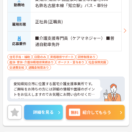
勤務地
名鉄名古屋本線「知立駅」バス・車9分
正社員(正職員)
雇用形態
■介護支援専門員（ケアマネジャー） ■普
応募要件
通自動車免許
住宅手当・補助
日勤のみ
資格取得サポート
研修制度あり
産休･育休･介護休暇取得実績あり
ボーナス・賞与あり
社会保険完備
交通費支給
退職金制度あり
愛知県知立市に位置する居宅介護支援事業所です。
ご興味をお持ちの方には詳細の情報や面接のポイン
トをお伝えしますのでお気軽にお問い合わせくださ
いませ。
詳細を見る
無料
紹介してもらう