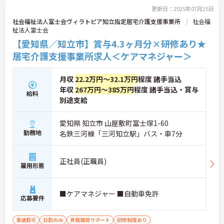
更新日：2025年07月25日
社会福祉法人富士会ヴィラトピア知立指定居宅介護支援事業所
社会福
祉法人富士会
【愛知県／知立市】賞与4.3ヶ月分×研修あり★
居宅介護支援事業所求人＜ケアマネジャー＞
月収
22.2万円～32.1万円
程度 諸手当込
年収
267万円～385万円
程度 諸手当込・賞与
給料
別途支給
愛知県 知立市 山屋敷町富士塚1-60
勤務地
名鉄三河線「三河知立駅」バス・車7分
正社員(正職員)
雇用形態
■ケアマネジャー ■自動車免許
応募要件
車通勤可
日勤のみ
資格取得サポート
研修制度あり