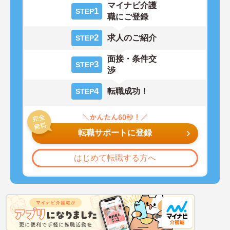
マイナビ介護
1
STEP
職にご登録
2
求人のご紹介
STEP
面接・条件交
3
STEP
渉
4
転職成功！
STEP
転職サポートに登録
はじめて転職する方へ