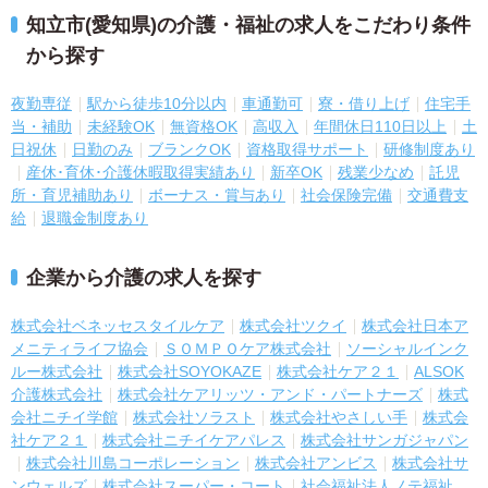
知立市(愛知県)の介護・福祉の求人をこだわり条件
から探す
夜勤専従
駅から徒歩10分以内
車通勤可
寮・借り上げ
住宅手
当・補助
未経験OK
無資格OK
高収入
年間休日110日以上
土
日祝休
日勤のみ
ブランクOK
資格取得サポート
研修制度あり
産休･育休･介護休暇取得実績あり
新卒OK
残業少なめ
託児
所・育児補助あり
ボーナス・賞与あり
社会保険完備
交通費支
給
退職金制度あり
企業から介護の求人を探す
株式会社ベネッセスタイルケア
株式会社ツクイ
株式会社日本ア
メニティライフ協会
ＳＯＭＰＯケア株式会社
ソーシャルインク
ルー株式会社
株式会社SOYOKAZE
株式会社ケア２１
ALSOK
介護株式会社
株式会社ケアリッツ・アンド・パートナーズ
株式
会社ニチイ学館
株式会社ソラスト
株式会社やさしい手
株式会
社ケア２１
株式会社ニチイケアパレス
株式会社サンガジャパン
株式会社川島コーポレーション
株式会社アンビス
株式会社サ
ンウェルズ
株式会社スーパー・コート
社会福祉法人ノテ福祉