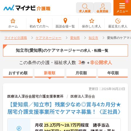
0
0
求人検索
会員登録
メニュー
ホーム
初めての方へ
面談会場一覧
保存した求人
最近見た求人
マイナビ介護職
ケアマネージャー
愛知県
知立市
愛知県のケアマ
知立市(愛知県)のケアマネージャー
の求人・転職一覧
3
この条件の介護・福祉求人数
非公開求人
件 ＋
おすすめ順
新着順
月収順
年収順
更新日：2026年06月23日
医療法人深谷会居宅介護支援事業所
医療法人深谷会
【愛知県／知立市】残業少なめ◎賞与4カ月分★
居宅介護支援事業所でケアマネ募集！〈正社員〉
月収
25.2万円～28.7万円
程度 諸手当込